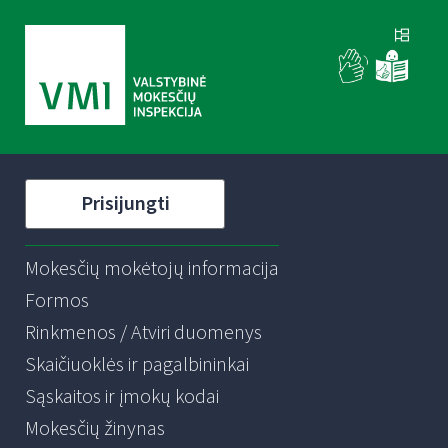
Prisijungti
Mokesčių mokėtojų informacija
Formos
Rinkmenos / Atviri duomenys
Skaičiuoklės ir pagalbininkai
Sąskaitos ir įmokų kodai
Mokesčių žinynas