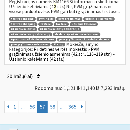
Registracijos numeris KM1166 Ši informacija skelbiama:
Užsienio keleiviams (4
2
str.) Ne, PVM grąžinamas ne
visose parduotuvėse. PVM gali būti grąžinamas tik tose...
tax free shoping
pvmį 42 str
pvm grąžinimas
užsienio keleiviams
tax free shopping
taxfree
tax free
užsienio keleiviai
užsienio keleiviui
užsienio keleivių deklaracija
užsienio keleivių deklaracijų
deklaracija užsienio keleiviams
0 proc. pvm užsienio keleiviams
pvm grąžinimas užsienio keleiviams
Mokesčių žinyno
pvm grąžinimas keleiviams
40 eurų
kategorijos:
Pridėtinės vertės mokestis » PVM
grąžinimas užsienio asmenims (42 str., 116–119 str.) »
Užsienio keleiviams (42 str.)
20 Įrašų(-ai)
Rodoma nuo 1,121 iki 1,140 iš 7,293 irašų.
1
...
56
57
58
...
365