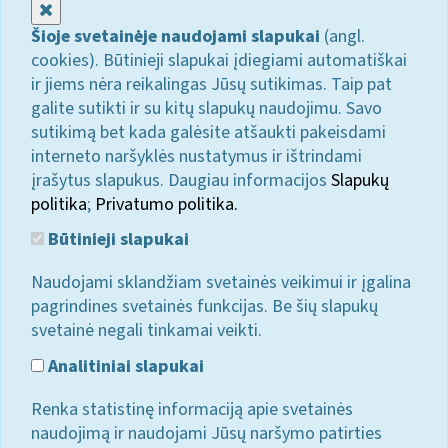
Uždaryti
Šioje svetainėje naudojami slapukai
(angl.
cookies). Būtinieji slapukai įdiegiami automatiškai
ir jiems nėra reikalingas Jūsų sutikimas. Taip pat
galite sutikti ir su kitų slapukų naudojimu. Savo
sutikimą bet kada galėsite atšaukti pakeisdami
interneto naršyklės nustatymus ir ištrindami
įrašytus slapukus. Daugiau informacijos
Slapukų
politika
;
Privatumo politika.
Būtinieji slapukai
Naudojami sklandžiam svetainės veikimui ir įgalina
pagrindines svetainės funkcijas. Be šių slapukų
svetainė negali tinkamai veikti.
Analitiniai slapukai
Renka statistinę informaciją apie svetainės
naudojimą ir naudojami Jūsų naršymo patirties