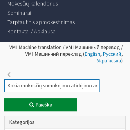
Mokesčių kalendorius
Seminarai
Tarptautinis apmokestinimas
Kontaktai / Apklausa
VMI Machine translation / VMI Машинный перевод /
VMI Машинний переклад (
English
,
Русский
,
Українська
)
Paieška
Kategorijos