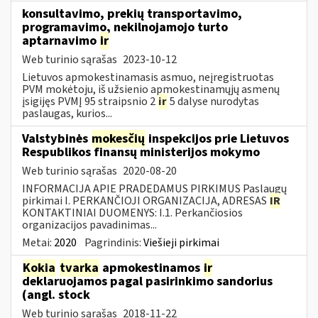
konsultavimo, prekių transportavimo,
programavimo, nekilnojamojo turto
aptarnavimo
ir
Web turinio sąrašas
2023-10-12
Lietuvos apmokestinamasis asmuo, neįregistruotas
PVM mokėtoju, iš užsienio apmokestinamųjų asmenų
įsigijęs PVMĮ 95 straipsnio 2
ir
5 dalyse nurodytas
paslaugas, kurios...
Valstybinės
mokesčių
inspekcijos prie Lietuvos
Respublikos finansų ministerijos mokymo
Web turinio sąrašas
2020-08-20
INFORMACIJA APIE PRADEDAMUS PIRKIMUS Paslaugų
pirkimai I. PERKANČIOJI ORGANIZACIJA, ADRESAS
IR
KONTAKTINIAI DUOMENYS: I.1. Perkančiosios
organizacijos pavadinimas...
Metai:
2020
Pagrindinis:
Viešieji pirkimai
Kokia
tvarka
apmokestinamos
ir
deklaruojamos pagal pasirinkimo sandorius
(angl. stock
Web turinio sąrašas
2018-11-22