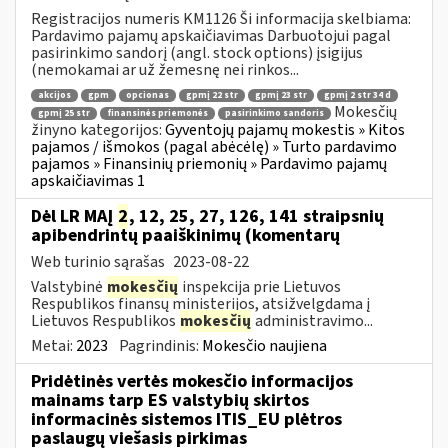
Registracijos numeris KM1126 Ši informacija skelbiama:
Pardavimo pajamų apskaičiavimas Darbuotojui pagal
pasirinkimo sandorį (angl. stock options) įsigijus
(nemokamai ar už žemesnę nei rinkos...
akcijos
gpm
opcionas
gpmį 22 str
gpmį 23 str
gpmį 2 str 34 d
Mokesčių
gpmį 25 str
finansinės priemonės
pasirinkimo sandoris
žinyno kategorijos:
Gyventojų pajamų mokestis » Kitos
pajamos / išmokos (pagal abėcėlę) » Turto pardavimo
pajamos » Finansinių priemonių » Pardavimo pajamų
apskaičiavimas 1
Dėl LR MAĮ
2
, 12, 25, 27, 126, 141 straipsnių
apibendrintų paaiškinimų (komentarų
Web turinio sąrašas
2023-08-22
Valstybinė
mokesčių
inspekcija prie Lietuvos
Respublikos finansų ministerijos, atsižvelgdama į
Lietuvos Respublikos
mokesčių
administravimo...
Metai:
2023
Pagrindinis:
Mokesčio naujiena
Pridėtinės vertės mokesčio informacijos
mainams tarp ES valstybių skirtos
informacinės sistemos ITIS_EU plėtros
paslaugų viešasis pirkimas