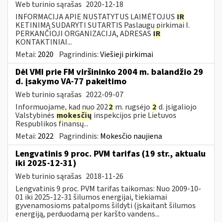
Web turinio sąrašas
2020-12-18
INFORMACIJA APIE NUSTATYTUS LAIMĖTOJUS
IR
KETINIMĄ SUDARYTI SUTARTIS Paslaugų pirkimai I.
PERKANČIOJI ORGANIZACIJA, ADRESAS
IR
KONTAKTINIAI...
Metai:
2020
Pagrindinis:
Viešieji pirkimai
Dėl VMI prie FM viršininko 2004 m. balandžio 29
d. įsakymo VA-77 pakeitimo
Web turinio sąrašas
2022-09-07
Informuojame, kad nuo 202
2
m. rugsėjo
2
d. įsigaliojo
Valstybinės
mokesčių
inspekcijos prie Lietuvos
Respublikos finansų...
Metai:
2022
Pagrindinis:
Mokesčio naujiena
Lengvatinis 9 proc. PVM tarifas (19 str., aktualu
iki 2025-12-31)
Web turinio sąrašas
2018-11-26
Lengvatinis 9 proc. PVM tarifas taikomas: Nuo 2009-10-
01 iki 2025-12-31 šilumos energijai, tiekiamai
gyvenamosioms patalpoms šildyti (įskaitant šilumos
energiją, perduodamą per karšto vandens...