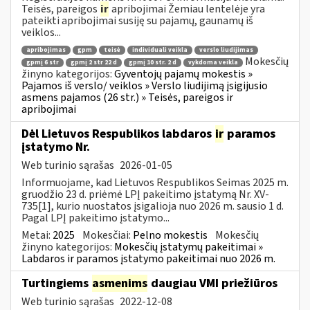
Teisės, pareigos
ir
apribojimai Žemiau lentelėje yra
pateikti apribojimai susiję su pajamų, gaunamų iš
veiklos...
apribojimas
gpm
teisė
individuali veikla
verslo liudijimas
Mokesčių
gpmį 6 str
gpmį 2 str 22 d
gpmį 10 str. 2 d
vykdoma veikla
žinyno kategorijos:
Gyventojų pajamų mokestis »
Pajamos iš verslo/ veiklos » Verslo liudijimą įsigijusio
asmens pajamos (26 str.) » Teisės, pareigos ir
apribojimai
Dėl Lietuvos Respublikos labdaros
ir
paramos
įstatymo Nr.
Web turinio sąrašas
2026-01-05
Informuojame, kad Lietuvos Respublikos Seimas 2025 m.
gruodžio 23 d. priėmė LPĮ pakeitimo įstatymą Nr. XV-
735[1], kurio nuostatos įsigalioja nuo 2026 m. sausio 1 d.
Pagal LPĮ pakeitimo įstatymo...
Metai:
2025
Mokesčiai:
Pelno mokestis
Mokesčių
žinyno kategorijos:
Mokesčių įstatymų pakeitimai »
Labdaros ir paramos įstatymo pakeitimai nuo 2026 m.
Turtingiems
asmenims
daugiau VMI priežiūros
Web turinio sąrašas
2022-12-08