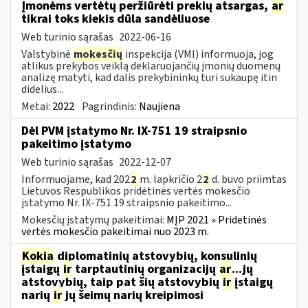
Įmonėms vertėtų peržiūrėti prekių atsargas,
ar
tikrai toks kiekis dūla sandėliuose
Web turinio sąrašas
2022-06-16
Valstybinė
mokesčių
inspekcija (VMI) informuoja, jog
atlikus prekybos veiklą deklaruojančių įmonių duomenų
analizę matyti, kad dalis prekybininkų turi sukaupę itin
didelius...
Metai:
2022
Pagrindinis:
Naujiena
Dėl PVM įstatymo Nr. IX-751 19 straipsnio
pakeitimo įstatymo
Web turinio sąrašas
2022-12-07
Informuojame, kad 202
2
m. lapkričio 2
2
d. buvo priimtas
Lietuvos Respublikos pridėtinės vertės mokesčio
įstatymo Nr. IX-751 19 straipsnio pakeitimo...
Mokesčių įstatymų pakeitimai:
MĮP 2021 » Pridetinės
vertės mokesčio pakeitimai nuo 2023 m.
Kokia
diplomatinių atstovybių, konsulinių
įstaigų
ir
tarptautinių organizacijų
ar
...jų
atstovybių, taip pat šių atstovybių
ir
įstaigų
narių
ir
jų šeimų narių kreipimosi