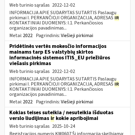
Web turinio sąrašas
2022-12-02
INFORMACIJA APIE SUDARYTAS SUTARTIS Paslaugų
pirkimai I. PERKANČIOJI ORGANIZACIJA, ADRESAS
IR
KONTAKTINIAI DUOMENYS: I.1. Perkančiosios
organizacijos pavadinimas...
Metai:
2022
Pagrindinis:
Viešieji pirkimai
Pridėtinės vertės mokesčio informacijos
mainams tarp ES valstybių skirtos
informacinės sistemos ITIS_EU priežiūros
viešasis pirkimas
Web turinio sąrašas
2022-12-02
INFORMACIJA APIE SUDARYTAS SUTARTIS Paslaugų
pirkimai I. PERKANČIOJI ORGANIZACIJA, ADRESAS
IR
KONTAKTINIAI DUOMENYS: I.1. Perkančiosios
organizacijos pavadinimas...
Metai:
2022
Pagrindinis:
Viešieji pirkimai
Kokias teises suteikia / nesuteikia išduotas
verslo liudijimas
ir
kokie apribojimai
Web turinio sąrašas
2025-10-24
Registracijos numeris KM0607 Ši informacija skelbiama: