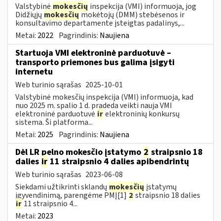
Valstybinė
mokesčių
inspekcija (VMI) informuoja, jog
Didžiųjų
mokesčių
mokėtojų (DMM) stebėsenos ir
konsultavimo departamente įsteigtas padalinys,...
Metai:
2022
Pagrindinis:
Naujiena
Startuoja VMI elektroninė parduotuvė –
transporto priemones bus galima įsigyti
internetu
Web turinio sąrašas
2025-10-01
Valstybinė mokesčių inspekcija (VMI) informuoja, kad
nuo 2025 m. spalio 1 d. pradeda veikti nauja VMI
elektroninė parduotuvė
ir
elektroninių konkursų
sistema. Ši platforma...
Metai:
2025
Pagrindinis:
Naujiena
Dėl LR pelno mokesčio įstatymo
2
straipsnio 18
dalies
ir
11 straipsnio 4 dalies apibendrintų
Web turinio sąrašas
2023-06-08
Siekdami užtikrinti sklandų
mokesčių
įstatymų
įgyvendinimą, parengėme PMĮ[1]
2
straipsnio 18 dalies
ir
11 straipsnio 4...
Metai:
2023