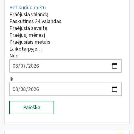
Bet kuriuo metu
Praėjusią valandą
Paskutines 24 valandas
Praėjusią savaitę
Praėjusį mėnesį
Praėjusiais metais
Laikotarpyje…
Nuo
Iki
Paieška