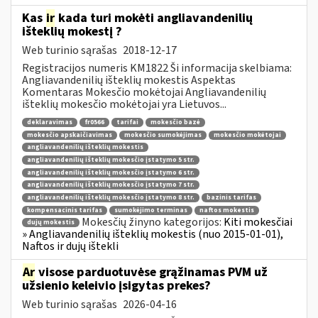
Kas
ir
kada turi mokėti angliavandenilių
išteklių mokestį ?
Web turinio sąrašas
2018-12-17
Registracijos numeris KM1822 Ši informacija skelbiama:
Angliavandenilių išteklių mokestis Aspektas
Komentaras Mokesčio mokėtojai Angliavandenilių
išteklių mokesčio mokėtojai yra Lietuvos...
deklaravimas
fr0566
tarifai
mokesčio bazė
mokesčio apskaičiavimas
mokesčio sumokėjimas
mokesčio mokėtojai
angliavandenilių išteklių mokestis
angliavandenilių išteklių mokesčio įstatymo 5 str.
angliavandenilių išteklių mokesčio įstatymo 6 str.
angliavandenilių išteklių mokesčio įstatymo 7 str.
angliavandenilių išteklių mokesčio įstatymo 8 str.
bazinis tarifas
kompensacinis tarifas
sumokėjimo terminas
naftos mokestis
Mokesčių žinyno kategorijos:
Kiti mokesčiai
dujų mokestis
» Angliavandenilių išteklių mokestis (nuo 2015-01-01),
Naftos ir dujų ištekli
Ar
visose parduotuvėse grąžinamas PVM už
užsienio keleivio įsigytas prekes?
Web turinio sąrašas
2026-04-16