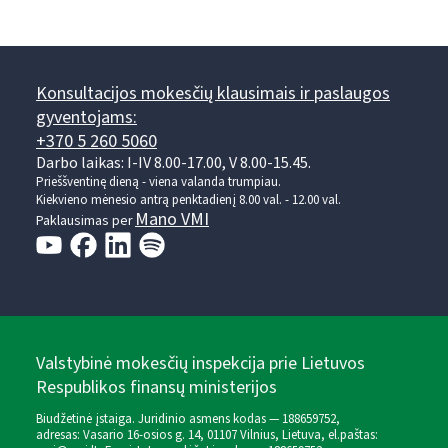
Konsultacijos mokesčių klausimais ir paslaugos
gyventojams:
+370 5 260 5060
Darbo laikas: I-IV 8.00-17.00, V 8.00-15.45.
Prieššventinę dieną - viena valanda trumpiau.
Kiekvieno mėnesio antrą penktadienį 8.00 val. - 12.00 val.
Mano VMI
Paklausimas per
Valstybinė mokesčių inspekcija prie Lietuvos
Respublikos finansų ministerijos
Biudžetinė įstaiga. Juridinio asmens kodas — 188659752,
adresas: Vasario 16-osios g. 14, 01107 Vilnius, Lietuva, el.paštas: