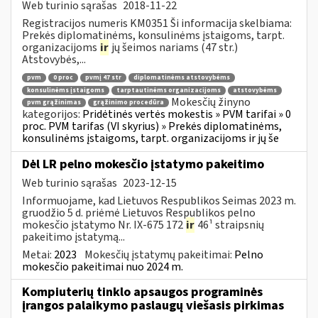
Web turinio sąrašas
2018-11-22
Registracijos numeris KM0351 Ši informacija skelbiama:
Prekės diplomatinėms, konsulinėms įstaigoms, tarpt.
organizacijoms
ir
jų šeimos nariams (47 str.)
Atstovybės,...
pvm
0 proc
pvmį 47 str
diplomatinėms atstovybėms
konsulinėms įstaigoms
tarptautinėms organizacijoms
atstovybėms
Mokesčių žinyno
pvm grąžinimas
grąžinimo procedūra
kategorijos:
Pridėtinės vertės mokestis » PVM tarifai » 0
proc. PVM tarifas (VI skyrius) » Prekės diplomatinėms,
konsulinėms įstaigoms, tarpt. organizacijoms ir jų še
Dėl LR pelno mokesčio įstatymo pakeitimo
Web turinio sąrašas
2023-12-15
Informuojame, kad Lietuvos Respublikos Seimas 2023 m.
gruodžio 5 d. priėmė Lietuvos Respublikos pelno
mokesčio įstatymo Nr. IX-675 172
ir
46¹ straipsnių
pakeitimo įstatymą...
Metai:
2023
Mokesčių įstatymų pakeitimai:
Pelno
mokesčio pakeitimai nuo 2024 m.
Kompiuterių tinklo apsaugos programinės
įrangos palaikymo paslaugų viešasis pirkimas