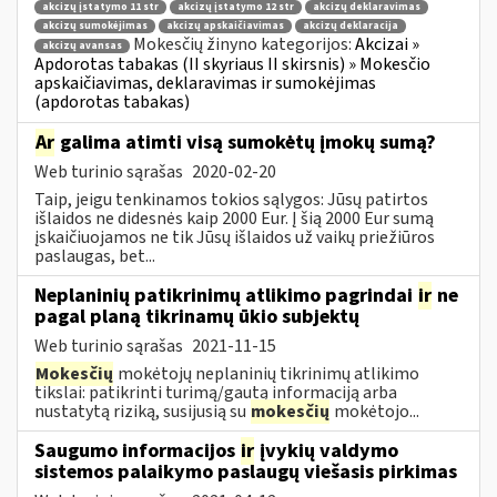
akcizų įstatymo 11 str
akcizų įstatymo 12 str
akcizų deklaravimas
akcizų sumokėjimas
akcizų apskaičiavimas
akcizų deklaracija
Mokesčių žinyno kategorijos:
Akcizai »
akcizų avansas
Apdorotas tabakas (II skyriaus II skirsnis) » Mokesčio
apskaičiavimas, deklaravimas ir sumokėjimas
(apdorotas tabakas)
Ar
galima atimti visą sumokėtų įmokų sumą?
Web turinio sąrašas
2020-02-20
Taip, jeigu tenkinamos tokios sąlygos: Jūsų patirtos
išlaidos ne didesnės kaip 2000 Eur. Į šią 2000 Eur sumą
įskaičiuojamos ne tik Jūsų išlaidos už vaikų priežiūros
paslaugas, bet...
Neplaninių patikrinimų atlikimo pagrindai
ir
ne
pagal planą tikrinamų ūkio subjektų
Web turinio sąrašas
2021-11-15
Mokesčių
mokėtojų neplaninių tikrinimų atlikimo
tikslai: patikrinti turimą/gautą informaciją arba
nustatytą riziką, susijusią su
mokesčių
mokėtojo...
Saugumo informacijos
ir
įvykių valdymo
sistemos palaikymo paslaugų viešasis pirkimas