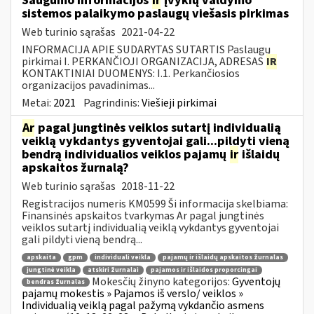
Saugumo informacijos
ir
įvykių valdymo
sistemos palaikymo paslaugų viešasis pirkimas
Web turinio sąrašas
2021-04-22
INFORMACIJA APIE SUDARYTAS SUTARTIS Paslaugų
pirkimai I. PERKANČIOJI ORGANIZACIJA, ADRESAS
IR
KONTAKTINIAI DUOMENYS: I.1. Perkančiosios
organizacijos pavadinimas...
Metai:
2021
Pagrindinis:
Viešieji pirkimai
Ar
pagal jungtinės veiklos sutartį individualią
veiklą vykdantys gyventojai gali...pildyti vieną
bendrą individualios veiklos pajamų
ir
išlaidų
apskaitos žurnalą?
Web turinio sąrašas
2018-11-22
Registracijos numeris KM0599 Ši informacija skelbiama:
Finansinės apskaitos tvarkymas Ar pagal jungtinės
veiklos sutartį individualią veiklą vykdantys gyventojai
gali pildyti vieną bendrą...
apskaita
gpm
individuali veikla
pajamų ir išlaidų apskaitos žurnalas
jungtinė veikla
atskiri žurnalai
pajamos ir išlaidos proporcingai
Mokesčių žinyno kategorijos:
Gyventojų
bendras žurnalas
pajamų mokestis » Pajamos iš verslo/ veiklos »
Individualią veiklą pagal pažymą vykdančio asmens