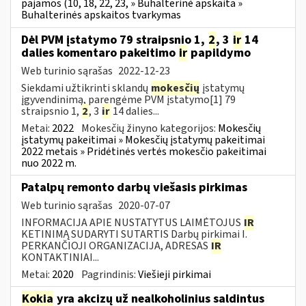
pajamos (10, 18, 22, 23, » Buhalterinė apskaita »
Buhalterinės apskaitos tvarkymas
Dėl PVM įstatymo 79 straipsnio 1,
2
, 3
ir
14
dalies komentaro pakeitimo
ir
papildymo
Web turinio sąrašas
2022-12-23
Siekdami užtikrinti sklandų
mokesčių
įstatymų
įgyvendinimą, parengėme PVM įstatymo[1] 79
straipsnio 1,
2
, 3
ir
14 dalies...
Metai:
2022
Mokesčių žinyno kategorijos:
Mokesčių
įstatymų pakeitimai » Mokesčių įstatymų pakeitimai
2022 metais » Pridėtinės vertės mokesčio pakeitimai
nuo 2022 m.
Patalpų remonto darbų viešasis pirkimas
Web turinio sąrašas
2020-07-07
INFORMACIJA APIE NUSTATYTUS LAIMĖTOJUS
IR
KETINIMĄ SUDARYTI SUTARTIS Darbų pirkimai I.
PERKANČIOJI ORGANIZACIJA, ADRESAS
IR
KONTAKTINIAI...
Metai:
2020
Pagrindinis:
Viešieji pirkimai
Kokia
yra akcizų už nealkoholinius saldintus