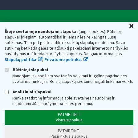
Valstybinė mokesčių inspekcija prie Lietuvos
U
Respublikos finansų ministerijos
Šioje svetainėje naudojami slapukai
(angl. cookies). Būtinieji
slapukai įdiegiami automatiškai ir jiems nėra reikalingas Jūsų
Biudžetinė įstaiga. Juridinio asmens kodas — 188659752,
sutikimas. Taip pat galite sutikti ir su kitų slapukų naudojimu. Savo
adresas: Vasario 16-osios g. 14, 01107 Vilnius, Lietuva, el.paštas:
sutikimą bet kada galėsite atšaukti pakeisdami interneto naršyklės
vmi@vmi.lt
, E. pristatymo dėžutės adresas 188659752
nustatymus ir ištrindami įrašytus slapukus. Daugiau informacijos
Duomenys apie Valstybinę mokesčių inspekciją prie Lietuvos
Slapukų politika
;
Privatumo politika.
Respublikos finansų ministerijos kaupiami ir saugomi Juridinių
asmenų registre
Būtinieji slapukai
Naudojami sklandžiam svetainės veikimui ir įgalina pagrindines
svetainės funkcijas. Be šių slapukų svetainė negali tinkamai veikti.
Analitiniai slapukai
Renka statistinę informaciją apie svetainės naudojimą ir
naudojami Jūsų naršymo patirties gerinimui.
PATVIRTINTI
Visus slapukus
PATVIRTINTI
Pasirinktus slapukus