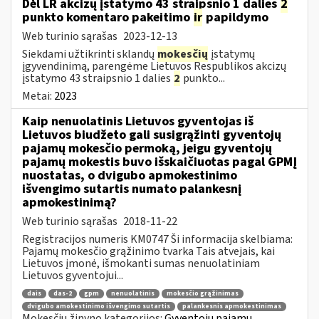
Dėl LR akcizų įstatymo 43 straipsnio 1 dalies
2
punkto komentaro pakeitimo
ir
papildymo
Web turinio sąrašas
2023-12-13
Siekdami užtikrinti sklandų
mokesčių
įstatymų
įgyvendinimą, parengėme Lietuvos Respublikos akcizų
įstatymo 43 straipsnio 1 dalies
2
punkto...
Metai:
2023
Kaip nenuolatinis Lietuvos gyventojas iš
Lietuvos biudžeto gali susigrąžinti gyventojų
pajamų mokesčio permoką, jeigu gyventojų
pajamų mokestis buvo išskaičiuotas pagal GPMĮ
nuostatas, o dvigubo apmokestinimo
išvengimo sutartis numato palankesnį
apmokestinimą?
Web turinio sąrašas
2018-11-22
Registracijos numeris KM0747 Ši informacija skelbiama:
Pajamų mokesčio grąžinimo tvarka Tais atvejais, kai
Lietuvos įmonė, išmokanti sumas nenuolatiniam
Lietuvos gyventojui...
dais
das-2
gpm
nenuolatinis
mokesčio grąžinimas
dvigubo amokestinimo išvengimo sutartis
palankesnis apmokestinimas
Mokesčių žinyno kategorijos:
Gyventojų pajamų