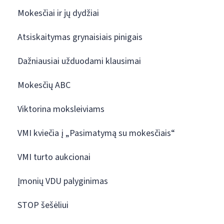
Mokesčiai ir jų dydžiai
Atsiskaitymas grynaisiais pinigais
Dažniausiai užduodami klausimai
Mokesčių ABC
Viktorina moksleiviams
VMI kviečia į „Pasimatymą su mokesčiais“
VMI turto aukcionai
Įmonių VDU palyginimas
STOP šešėliui