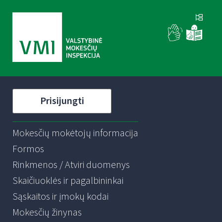
Prisijungti
Mokesčių mokėtojų informacija
Formos
Rinkmenos / Atviri duomenys
Skaičiuoklės ir pagalbininkai
Sąskaitos ir įmokų kodai
Mokesčių žinynas