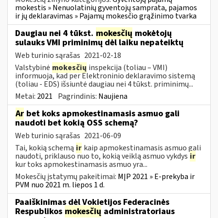
mokestis » Nenuolatinių gyventojų samprata, pajamos
ir jų deklaravimas » Pajamų mokesčio grąžinimo tvarka
Daugiau nei 4 tūkst.
mokesčių
mokėtojų
sulauks VMI priminimų dėl laiku nepateiktų
Web turinio sąrašas
2021-02-18
Valstybinė
mokesčių
inspekcija (toliau – VMI)
informuoja, kad per Elektroninio deklaravimo sistemą
(toliau - EDS) išsiuntė daugiau nei 4 tūkst. priminimų...
Metai:
2021
Pagrindinis:
Naujiena
Ar
bet koks apmokestinamasis asmuo gali
naudoti bet kokią OSS schemą?
Web turinio sąrašas
2021-06-09
Tai, kokią schemą
ir
kaip apmokestinamasis asmuo gali
naudoti, priklauso nuo to, kokią veiklą asmuo vykdys
ir
kur toks apmokestinamasis asmuo yra...
Mokesčių įstatymų pakeitimai:
MĮP 2021 » E-prekyba ir
PVM nuo 2021 m. liepos 1 d.
Paaiškinimas dėl Vokietijos Federacinės
Respublikos
mokesčių
administratoriaus