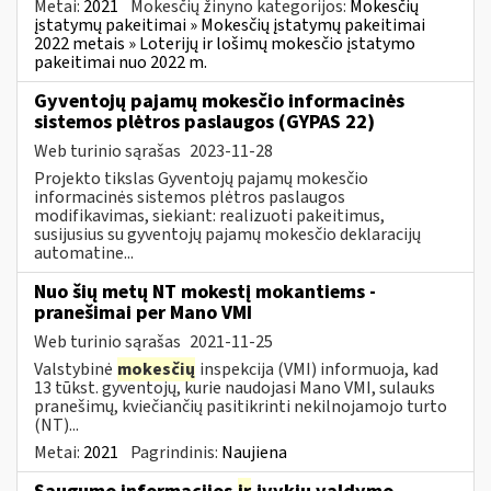
Metai:
2021
Mokesčių žinyno kategorijos:
Mokesčių
įstatymų pakeitimai » Mokesčių įstatymų pakeitimai
2022 metais » Loterijų ir lošimų mokesčio įstatymo
pakeitimai nuo 2022 m.
Gyventojų pajamų mokesčio informacinės
sistemos plėtros paslaugos (GYPAS 22)
Web turinio sąrašas
2023-11-28
Projekto tikslas Gyventojų pajamų mokesčio
informacinės sistemos plėtros paslaugos
modifikavimas, siekiant: realizuoti pakeitimus,
susijusius su gyventojų pajamų mokesčio deklaracijų
automatine...
Nuo šių metų NT mokestį mokantiems -
pranešimai per Mano VMI
Web turinio sąrašas
2021-11-25
Valstybinė
mokesčių
inspekcija (VMI) informuoja, kad
13 tūkst. gyventojų, kurie naudojasi Mano VMI, sulauks
pranešimų, kviečiančių pasitikrinti nekilnojamojo turto
(NT)...
Metai:
2021
Pagrindinis:
Naujiena