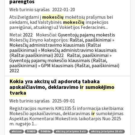
parengtos
Web turinio sąrašas
2022-01-20
Atsižvelgdami į
mokesčių
mokėtojų prašymus bei
siekdami, kad Valstybinės
mokesčių
inspekcijos
pareigūnai, atsakingi už Vokietijos Federacinės...
Metai:
2022
Mokesčiai:
Gyventojų pajamų mokestis
Mokesčių žinyno kategorijos:
Raštai, paaiškinimai »
Mokesčių administravimo klausimais (Raštai
paaiškinimai) » Mokesčių administravimo klausimais
(Raštai paaiškinimai) 2022
Raštai, paaiškinimai »
Gyventojų pajamų mokesčio klausimais (Raštai,
paaiškinimai) » GPM klausimais (Raštai, paaiškinimai)
2022
Kokia
yra akcizų už apdorotą tabaką
apskaičiavimo, deklaravimo
ir
sumokėjimo
tvarka
Web turinio sąrašas
2025-09-01
Registracijos numeris KM1335 Ši informacija skelbiama:
Mokesčio apskaičiavimas, deklaravimas
ir
sumokėjimas
Aspektas Komentarai Mokestinis laikotarpis Nuo 2025
m. rugsėjo 1...
akcizai
fr0630
fr0630a
akcizų įstatymo 9 str
akcizų įstatymo 10 str