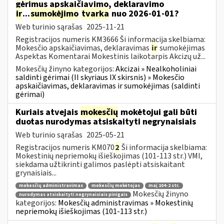
gėrimus apskaičiavimo, deklaravimo
ir
...
sumokėjimo
tvarka
nuo 2026-01-01?
Web turinio sąrašas
2025-11-21
Registracijos numeris KM3666 Ši informacija skelbiama:
Mokesčio apskaičiavimas, deklaravimas
ir
sumokėjimas
Aspektas Komentarai Mokestinis laikotarpis Akcizų už...
Mokesčių žinyno kategorijos:
Akcizai » Nealkoholiniai
saldinti gėrimai (II skyriaus IX skirsnis) » Mokesčio
apskaičiavimas, deklaravimas ir sumokėjimas (saldinti
gėrimai)
Kuriais atvejais
mokesčių
mokėtojui gali būti
duotas nurodymas atsiskaityti negrynaisiais
Web turinio sąrašas
2025-05-21
Registracijos numeris KM070
2
Ši informacija skelbiama:
Mokestinių nepriemokų išieškojimas (101-113 str.) VMI,
siekdama užtikrinti galimos paslėpti atsiskaitant
grynaisiais...
mokesčių administravimas
mokesčių mokėtojas
maį 104-2 str.
Mokesčių žinyno
nurodymas atsiskaityti negrynaisiais pinigais
kategorijos:
Mokesčių administravimas » Mokestinių
nepriemokų išieškojimas (101-113 str.)