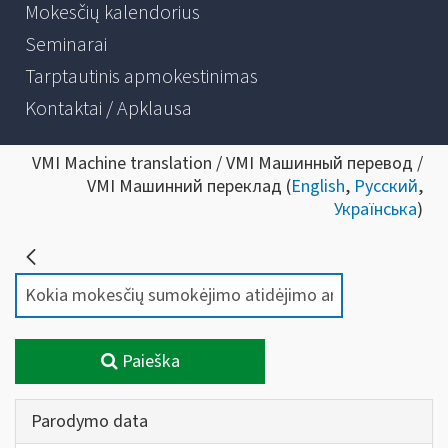
Mokesčių kalendorius
Seminarai
Tarptautinis apmokestinimas
Kontaktai / Apklausa
VMI Machine translation / VMI Машинный перевод /
VMI Машинний переклад (
English
,
Русский
,
Українська
)
Paieška
Parodymo data