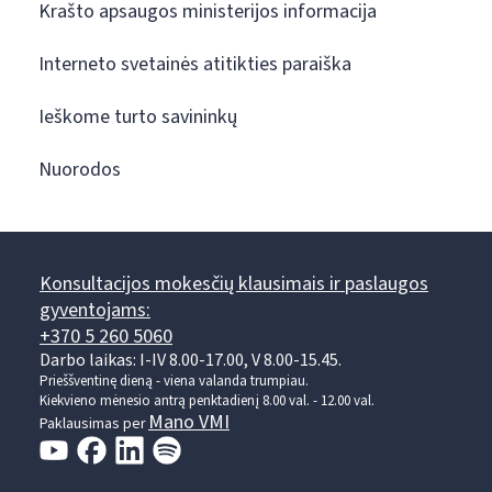
Krašto apsaugos ministerijos informacija
Interneto svetainės atitikties paraiška
Ieškome turto savininkų
Nuorodos
Konsultacijos mokesčių klausimais ir paslaugos
gyventojams:
+370 5 260 5060
Darbo laikas: I-IV 8.00-17.00, V 8.00-15.45.
Prieššventinę dieną - viena valanda trumpiau.
Kiekvieno mėnesio antrą penktadienį 8.00 val. - 12.00 val.
Mano VMI
Paklausimas per