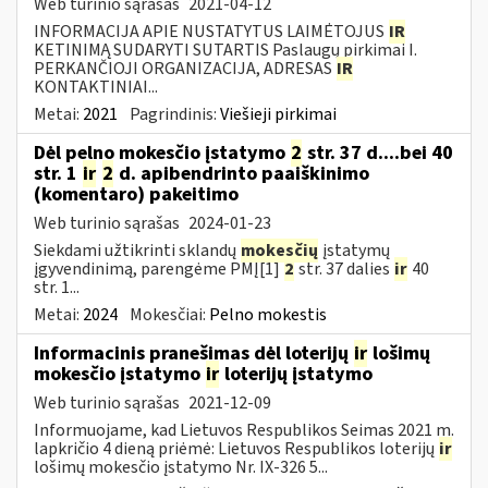
Web turinio sąrašas
2021-04-12
INFORMACIJA APIE NUSTATYTUS LAIMĖTOJUS
IR
KETINIMĄ SUDARYTI SUTARTIS Paslaugų pirkimai I.
PERKANČIOJI ORGANIZACIJA, ADRESAS
IR
KONTAKTINIAI...
Metai:
2021
Pagrindinis:
Viešieji pirkimai
Dėl pelno mokesčio įstatymo
2
str. 37 d....bei 40
str. 1
ir
2
d. apibendrinto paaiškinimo
(komentaro) pakeitimo
Web turinio sąrašas
2024-01-23
Siekdami užtikrinti sklandų
mokesčių
įstatymų
įgyvendinimą, parengėme PMĮ[1]
2
str. 37 dalies
ir
40
str. 1...
Metai:
2024
Mokesčiai:
Pelno mokestis
Informacinis pranešimas dėl loterijų
ir
lošimų
mokesčio įstatymo
ir
loterijų įstatymo
Web turinio sąrašas
2021-12-09
Informuojame, kad Lietuvos Respublikos Seimas 2021 m.
lapkričio 4 dieną priėmė: Lietuvos Respublikos loterijų
ir
lošimų mokesčio įstatymo Nr. IX-326 5...