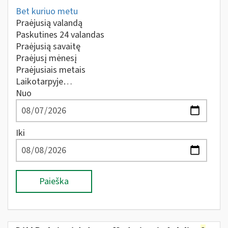
Bet kuriuo metu
Praėjusią valandą
Paskutines 24 valandas
Praėjusią savaitę
Praėjusį mėnesį
Praėjusiais metais
Laikotarpyje…
Nuo
Iki
Paieška