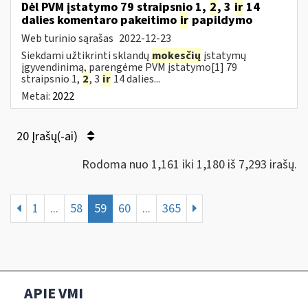
Dėl PVM įstatymo 79 straipsnio 1,
2
, 3
ir
14
dalies komentaro pakeitimo
ir
papildymo
Web turinio sąrašas
2022-12-23
Siekdami užtikrinti sklandų
mokesčių
įstatymų
įgyvendinimą, parengėme PVM įstatymo[1] 79
straipsnio 1,
2
, 3
ir
14 dalies...
Metai:
2022
20 Įrašų(-ai)
Rodoma nuo 1,161 iki 1,180 iš 7,293 irašų.
1
...
58
59
60
...
365
APIE VMI