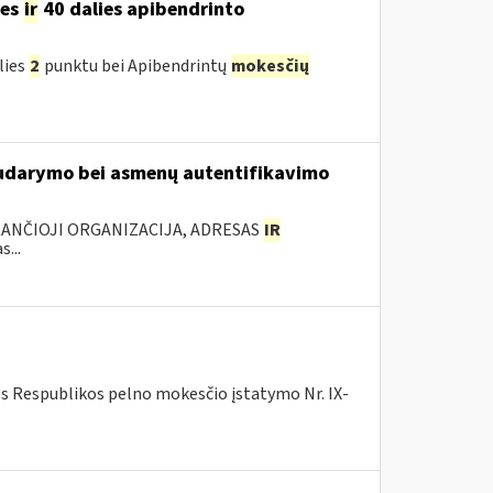
ies
ir
40 dalies apibendrinto
lies
2
punktu bei Apibendrintų
mokesčių
 sudarymo bei asmenų autentifikavimo
KANČIOJI ORGANIZACIJA, ADRESAS
IR
...
os Respublikos pelno mokesčio įstatymo Nr. IX-