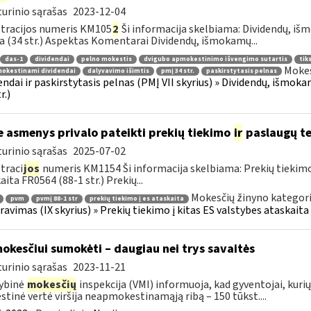
urinio sąrašas
2023-12-04
tracijos numeris KM105
2
Ši informacija skelbiama: Dividendų, i
a (34 str.) Aspektas Komentarai Dividendų, išmokamų...
das-1
dividendai
pelno mokestis
dvigubo apmokestinimo išvengimo sutartis
tiks
Mokes
okestinami dividendai
dalyvavimo išimtis
pmį 34 str.
paskirstytasis pelnas
endai ir paskirstytasis pelnas (PMĮ VII skyrius) » Dividendų, išm
r.)
e asmenys privalo pateikti prekių tiekimo
ir
paslaugų te
urinio sąrašas
2025-07-02
traci
jos
numeris KM1154 Ši informacija skelbiama: Prekių tiekim
aita FR0564 (88-1 str.) Prekių...
Mokesčių žinyno kategori
pvm
pvmį 88-1 str
prekių tiekimo į es ataskaita
ravimas (IX skyrius) » Prekių tiekimo į kitas ES valstybes ataskaita 
okesčiui sumokėti – daugiau nei trys savaitės
urinio sąrašas
2023-11-21
ybinė
mokesčių
inspekcija (VMI) informuoja, kad gyventojai, kur
tinė vertė viršija neapmokestinamąją ribą – 150 tūkst....