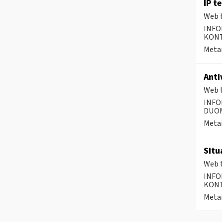
IP t
Web t
INFO
KONTA
Metai
Anti
Web t
INFO
DUOME
Metai
Situ
Web t
INFO
KONTA
Metai