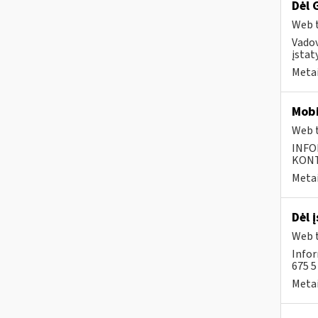
Dėl 
Web t
Vado
įstat
Metai
Mobi
Web t
INFO
KONTA
Metai
Dėl 
Web t
Infor
675 
Metai