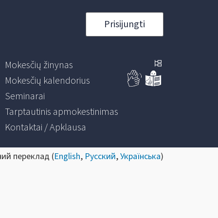
Prisijungti
Mokesčių žinynas
Mokesčių kalendorius
Seminarai
Tarptautinis apmokestinimas
Kontaktai / Apklausa
ний переклад (
English
,
Русский
,
Українська
)