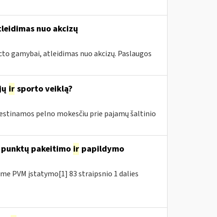
tleidimas nuo akcizų
cto gamybai, atleidimas nuo akcizų. Paslaugos
jų
ir
sporto veiklą?
estinamos pelno mokesčiu prie pajamų šaltinio
7 punktų pakeitimo
ir
papildymo
e PVM įstatymo[1] 83 straipsnio 1 dalies