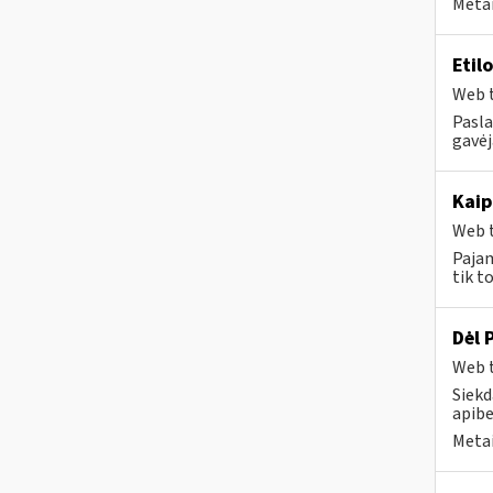
Metai
Etil
Web t
Pasla
gavėj
Kaip
Web t
Pajam
tik t
Dėl 
Web t
Siekd
apibe
Metai