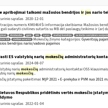
e apribojimai taikomi mažosios bendrijos
ir
jos
nario te
urinio sąrašas
2020-12-01
tracijos numeris KM0464 Ši informacija skelbiama: Mažosios ben
 gali sudaryti civilines sutartis su MB dėl paslaugų teikimo ir (ar) da
jimai
dividendai
gpm
mb
narys
mažoji bendrija
su darbo santykiais susijus
Mokesčių žinyno kategorijos:
Gyventojų pajam
2 str 2 d
civilinė sutartis
ios bendrijos nario/vadovo pajamos
rasti ES valstybių narių
mokesčių
administratorių konta
urinio sąrašas
2024-08-07
lstybių narių
mokesčių
administratorių kontaktai OSS klausimais 
ybių narių
mokesčių
...
čių įstatymų pakeitimai:
MĮP 2021 » E-prekyba ir PVM nuo 2021 m. 
Lietuvos Respublikos pridėtinės vertės mokesčio įstaty
ildymo
urinio sąrašas
2022-01-04