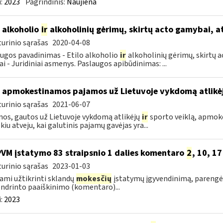
:
2023
Pagrindinis:
Naujiena
o alkoholio
ir
alkoholinių gėrimų, skirtų acto gamybai, a
urinio sąrašas
2020-04-08
ugos pavadinimas - Etilo alkoholio
ir
alkoholinių gėrimų, skirtų a
ai - Juridiniai asmenys. Paslaugos apibūdinimas: ...
 apmokestinamos pajamos už Lietuvoje vykdomą atlikė
urinio sąrašas
2021-06-07
os, gautos už Lietuvoje vykdomą atlikėjų
ir
sporto veiklą, apmok
okiu atveju, kai galutinis pajamų gavėjas yra...
PVM įstatymo 83 straipsnio 1 dalies komentaro
2
, 10, 1
urinio sąrašas
2023-01-03
ami užtikrinti sklandų
mokesčių
įstatymų įgyvendinimą, parengėm
ndrinto paaiškinimo (komentaro)...
:
2023