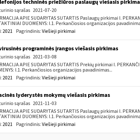
elefonijos techninės priežiūros paslaugų viešasis pirkima
urinio sąrašas
2021-07-20
RMACIJA APIE SUDARYTAS SUTARTIS Paslaugų pirkimai I. PERK
KTINIAI DUOMENYS: I.1. Perkančiosios organizacijos pavadinimas
:
2021
Pagrindinis:
Viešieji pirkimai
virusinės programinės įrangos viešasis pirkimas
urinio sąrašas
2021-03-08
RMACIJA APIE SUDARYTAS SUTARTIS Prekių pirkimai I. PERKANČ
NYS: I.1. Perkančiosios organizacijos pavadinimas...
:
2021
Pagrindinis:
Viešieji pirkimai
acinės lyderystės mokymų viešasis pirkimas
urinio sąrašas
2021-11-03
RMACIJA APIE SUDARYTAS SUTARTIS Paslaugų pirkimai I. PERK
KTINIAI DUOMENYS: I.1. Perkančiosios organizacijos pavadinimas
:
2021
Pagrindinis:
Viešieji pirkimai