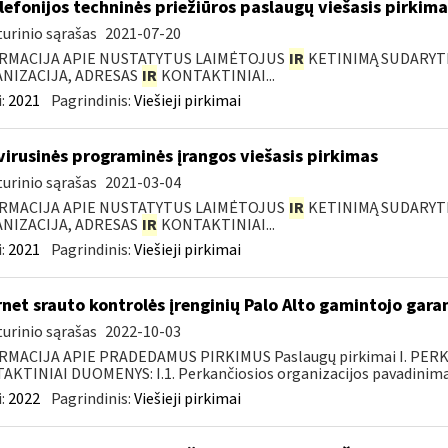
elefonijos techninės priežiūros paslaugų viešasis pirkima
urinio sąrašas
2021-07-20
RMACIJA APIE NUSTATYTUS LAIMĖTOJUS
IR
KETINIMĄ SUDARYTI 
NIZACIJA, ADRESAS
IR
KONTAKTINIAI...
:
2021
Pagrindinis:
Viešieji pirkimai
virusinės programinės įrangos viešasis pirkimas
urinio sąrašas
2021-03-04
RMACIJA APIE NUSTATYTUS LAIMĖTOJUS
IR
KETINIMĄ SUDARYTI 
NIZACIJA, ADRESAS
IR
KONTAKTINIAI...
:
2021
Pagrindinis:
Viešieji pirkimai
rnet srauto kontrolės įrenginių Palo Alto gamintojo gar
urinio sąrašas
2022-10-03
RMACIJA APIE PRADEDAMUS PIRKIMUS Paslaugų pirkimai I. PER
KTINIAI DUOMENYS: I.1. Perkančiosios organizacijos pavadinimas
:
2022
Pagrindinis:
Viešieji pirkimai