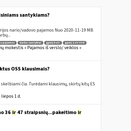
isiniams santykiams?
drijos nario/vadovo pajamos Nuo 2020-11-19 MB
rbų...
ios pajamos
darbo santykiai
gpmį 6 str
gpmį 2 str 34 d
ų mokestis » Pajamos iš verslo/ veiklos »
ktus OSS klausimais?
skelbiami čia. Turėdami klausimų, skirtų kitų ES
liepos 1 d.
mo 36
ir
47 straipsnių...pakeitimo
ir