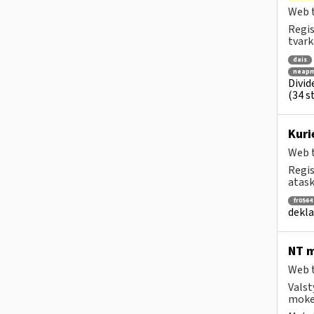
Web t
Regis
tvark
dais
neapm
Divid
(34 st
Kuri
Web t
Regis
atask
fr0564
dekla
NT m
Web t
Valst
mokes