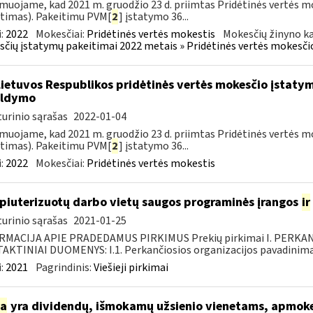
muojame, kad 2021 m. gruodžio 23 d. priimtas Pridėtinės vertės m
timas). Pakeitimu PVM[
2
] įstatymo 36...
:
2022
Mokesčiai:
Pridėtinės vertės mokestis
Mokesčių žinyno ka
čių įstatymų pakeitimai 2022 metais » Pridėtinės vertės mokesči
Lietuvos Respublikos pridėtinės vertės mokesčio įstaty
ildymo
urinio sąrašas
2022-01-04
muojame, kad 2021 m. gruodžio 23 d. priimtas Pridėtinės vertės m
timas). Pakeitimu PVM[
2
] įstatymo 36...
:
2022
Mokesčiai:
Pridėtinės vertės mokestis
iuterizuotų darbo vietų saugos programinės įrangos
ir
urinio sąrašas
2021-01-25
RMACIJA APIE PRADEDAMUS PIRKIMUS Prekių pirkimai I. PERKA
KTINIAI DUOMENYS: I.1. Perkančiosios organizacijos pavadinimas
:
2021
Pagrindinis:
Viešieji pirkimai
ia
yra dividendų, išmokamų užsienio vienetams, apmok