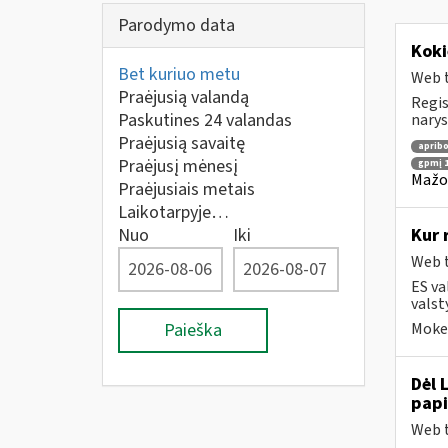
Parodymo data
Koki
Bet kuriuo metu
Web t
Praėjusią valandą
Regis
Paskutines 24 valandas
narys
Praėjusią savaitę
apribo
Praėjusį mėnesį
gpmį 1
Mažos
Praėjusiais metais
Laikotarpyje…
Nuo
Iki
Kur 
Web t
ES va
valst
Paieška
Mokes
Dėl 
pap
Web t