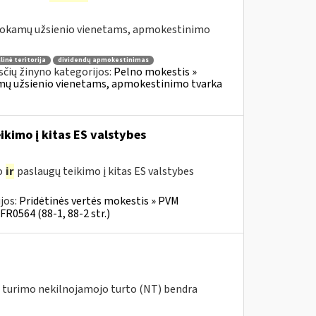
šmokamų užsienio vienetams, apmokestinimo
linė teritorija
dividendų apmokestinimas
čių žinyno kategorijos:
Pelno mokestis »
okamų užsienio vienetams, apmokestinimo tvarka
ikimo į kitas ES valstybes
o
ir
paslaugų teikimo į kitas ES valstybes
jos:
Pridėtinės vertės mokestis » PVM
FR0564 (88-1, 88-2 str.)
ių turimo nekilnojamojo turto (NT) bendra