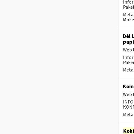
Infor
Pakei
Metai
Mokes
Dėl 
pap
Web t
Infor
Pakei
Metai
Komp
Web t
INFO
KONTA
Metai
Kok