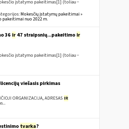
okesčio įstatymo pakeitimas[1] (toliau −
tegorijos:
Mokesčių įstatymų pakeitimai »
o pakeitimai nuo 2022 m.
mo 36
ir
47 straipsnių...pakeitimo
ir
okesčio įstatymo pakeitimas[1] (toliau −
licencijų viešasis pirkimas
NČIOJI ORGANIZACIJA, ADRESAS
IR
...
estinimo
tvarka
?