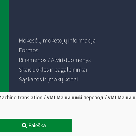
Mokesčių mokėtojų informacija
Formos
Rinkmenos / Atviri duomenys
Skaičiuoklės ir pagalbininkai
Sąskaitos ir įmokų kodai
Machine translation / VMI Машинный перевод / VMI Машин
Paieška