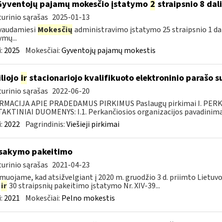
Gyventojų pajamų mokesčio įstatymo
2
straipsnio 8 dal
urinio sąrašas
2025-01-13
vaudamiesi
Mokesčių
administravimo įstatymo 25 straipsnio 1 da
ymų...
:
2025
Mokesčiai:
Gyventojų pajamų mokestis
liojo
ir
stacionariojo kvalifikuoto elektroninio parašo
urinio sąrašas
2022-06-20
RMACIJA APIE PRADEDAMUS PIRKIMUS Paslaugų pirkimai I. PER
KTINIAI DUOMENYS: I.1. Perkančiosios organizacijos pavadinimas
:
2022
Pagrindinis:
Viešieji pirkimai
įsakymo pakeitimo
urinio sąrašas
2021-04-23
muojame, kad atsižvelgiant į 2020 m. gruodžio 3 d. priimto Lietuv
5
ir
30 straipsnių pakeitimo įstatymo Nr. XIV-39...
:
2021
Mokesčiai:
Pelno mokestis