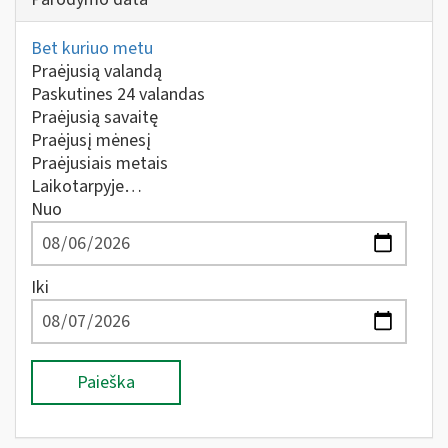
Bet kuriuo metu
Praėjusią valandą
Paskutines 24 valandas
Praėjusią savaitę
Praėjusį mėnesį
Praėjusiais metais
Laikotarpyje…
Nuo
Iki
Paieška