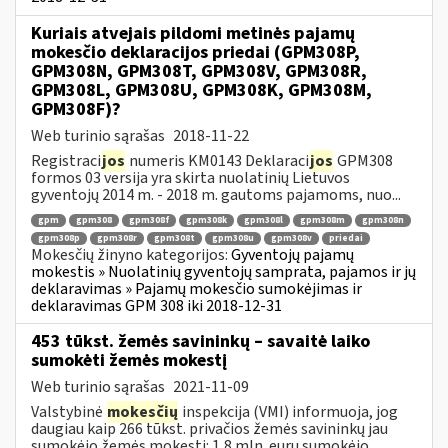
Kuriais atvejais pildomi metinės pajamų
mokesčio deklaracijos priedai (GPM308P,
GPM308N, GPM308T, GPM308V, GPM308R,
GPM308L, GPM308U, GPM308K, GPM308M,
GPM308F)?
Web turinio sąrašas
2018-11-22
Registraci
jos
numeris KM0143 Deklaraci
jos
GPM308
formos 03 versija yra skirta nuolatinių Lietuvos
gyventojų 2014 m. - 2018 m. gautoms pajamoms, nuo...
gpm
gpm308
gpm308f
gpm308k
gpm308l
gpm308m
gpm308n
gpm308p
gpm308r
gpm308t
gpm308u
gpm308v
priedai
Mokesčių žinyno kategorijos:
Gyventojų pajamų
mokestis » Nuolatinių gyventojų samprata, pajamos ir jų
deklaravimas » Pajamų mokesčio sumokėjimas ir
deklaravimas GPM 308 iki 2018-12-31
453 tūkst. žemės savininkų – savaitė laiko
sumokėti žemės mokestį
Web turinio sąrašas
2021-11-09
Valstybinė
mokesčių
inspekcija (VMI) informuoja, jog
daugiau kaip 266 tūkst. privačios žemės savininkų jau
sumokėjo žemės mokestį: 1,8 mln. eurų sumokėjo