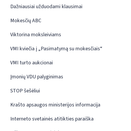
Dažniausiai užduodami klausimai
Mokesčių ABC
Viktorina moksleiviams
VMI kviečia į „Pasimatymą su mokesčiais“
VMI turto aukcionai
Įmonių VDU palyginimas
STOP šešėliui
Krašto apsaugos ministerijos informacija
Interneto svetainės atitikties paraiška