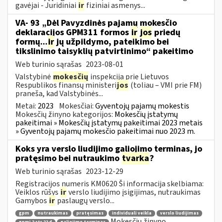
gavėjai - Juridiniai
ir
fiziniai asmenys...
VA- 93 „Dėl Pavyzdinės pajamų mokesčio
deklaracijos GPM311 formos
ir
jos
priedų
formų...
ir
jų užpildymo, pateikimo bei
tikslinimo taisyklių patvirtinimo“ pakeitimo
Web turinio sąrašas
2023-08-01
Valstybinė
mokesčių
inspekcija prie Lietuvos
Respublikos finansų ministeri
jos
(toliau – VMI prie FM)
praneša, kad Valstybinės...
Metai:
2023
Mokesčiai:
Gyventojų pajamų mokestis
Mokesčių žinyno kategorijos:
Mokesčių įstatymų
pakeitimai » Mokesčių įstatymų pakeitimai 2023 metais
» Gyventojų pajamų mokesčio pakeitimai nuo 2023 m.
Koks yra verslo liudijimo galiojimo terminas, jo
pratęsimo bei nutraukimo
tvarka
?
Web turinio sąrašas
2023-12-29
Registracijos numeris KM0620 Ši informacija skelbiama:
Veiklos rūšys
ir
verslo liudijimo įsigijimas, nutraukimas
Gamybos
ir
paslaugų verslo...
gpm
nutraukimas
pratęsimas
individuali veikla
verslo liudijimas
Mokesčių žinyno