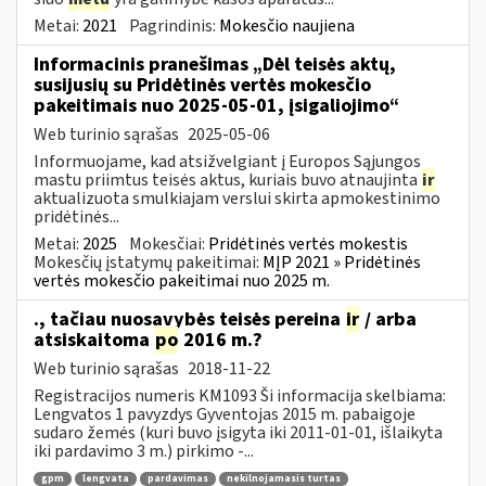
Metai:
2021
Pagrindinis:
Mokesčio naujiena
Informacinis pranešimas „Dėl teisės aktų,
susijusių su Pridėtinės vertės mokesčio
pakeitimais nuo 2025-05-01, įsigaliojimo“
Web turinio sąrašas
2025-05-06
Informuojame, kad atsižvelgiant į Europos Sąjungos
mastu priimtus teisės aktus, kuriais buvo atnaujinta
ir
aktualizuota smulkiajam verslui skirta apmokestinimo
pridėtinės...
Metai:
2025
Mokesčiai:
Pridėtinės vertės mokestis
Mokesčių įstatymų pakeitimai:
MĮP 2021 » Pridėtinės
vertės mokesčio pakeitimai nuo 2025 m.
., tačiau nuosavybės teisės pereina
ir
/ arba
atsiskaitoma
po
2016 m.?
Web turinio sąrašas
2018-11-22
Registracijos numeris KM1093 Ši informacija skelbiama:
Lengvatos 1 pavyzdys Gyventojas 2015 m. pabaigoje
sudaro žemės (kuri buvo įsigyta iki 2011-01-01, išlaikyta
iki pardavimo 3 m.) pirkimo -...
gpm
lengvata
pardavimas
nekilnojamasis turtas