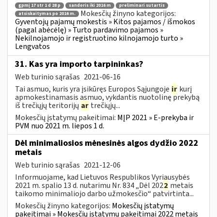
gpmį 17 str 1 d 28 p
sandoris iki 2016 m
preliminari sutartis
Mokesčių žinyno kategorijos:
atsiskaitymas po 2016 m.
Gyventojų pajamų mokestis » Kitos pajamos / išmokos
(pagal abėcėlę) » Turto pardavimo pajamos »
Nekilnojamojo ir registruotino kilnojamojo turto »
Lengvatos
31. Kas yra importo tarpininkas?
Web turinio sąrašas
2021-06-16
Tai asmuo, kuris yra įsikūręs Europos Sąjungoje
ir
kurį
apmokestinamasis asmuo, vykdantis nuotolinę prekybą
iš trečiųjų teritorijų
ar
trečiųjų...
Mokesčių įstatymų pakeitimai:
MĮP 2021 » E-prekyba ir
PVM nuo 2021 m. liepos 1 d.
Dėl minimaliosios mėnesinės algos dydžio 2022
metais
Web turinio sąrašas
2021-12-06
Informuojame, kad Lietuvos Respublikos Vyriausybės
2021 m. spalio 13 d. nutarimu Nr. 834 „Dėl 202
2
metais
taikomo minimaliojo darbo užmokesčio“ patvirtinta...
Mokesčių žinyno kategorijos:
Mokesčių įstatymų
pakeitimai » Mokesčių įstatymų pakeitimai 2022 metais