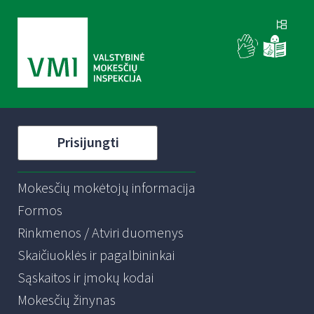
Prisijungti
Mokesčių mokėtojų informacija
Formos
Rinkmenos / Atviri duomenys
Skaičiuoklės ir pagalbininkai
Sąskaitos ir įmokų kodai
Mokesčių žinynas