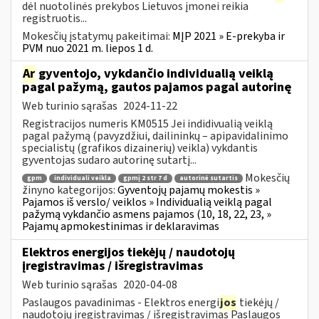
dėl nuotolinės prekybos Lietuvos įmonei reikia
registruotis...
Mokesčių įstatymų pakeitimai:
MĮP 2021 » E-prekyba ir
PVM nuo 2021 m. liepos 1 d.
Ar
gyventojo, vykdančio individualią veiklą
pagal pažymą, gautos pajamos pagal autorinę
Web turinio sąrašas
2024-11-22
Registracijos numeris KM0515 Jei indidivualią veiklą
pagal pažymą (pavyzdžiui, dailininkų – apipavidalinimo
specialistų (grafikos dizainerių) veikla) vykdantis
gyventojas sudaro autorinę sutartį...
Mokesčių
gpm
individuali veikla
gpmį 2 str 7 d
autorinė sutartis
žinyno kategorijos:
Gyventojų pajamų mokestis »
Pajamos iš verslo/ veiklos » Individualią veiklą pagal
pažymą vykdančio asmens pajamos (10, 18, 22, 23, »
Pajamų apmokestinimas ir deklaravimas
Elektros energijos tiekėjų / naudotojų
įregistravimas / išregistravimas
Web turinio sąrašas
2020-04-08
Paslaugos pavadinimas - Elektros energi
jos
tiekėjų /
naudotojų įregistravimas / išregistravimas Paslaugos