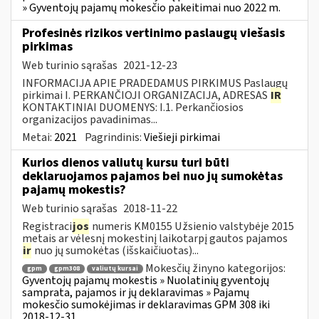
» Gyventojų pajamų mokesčio pakeitimai nuo 2022 m.
Profesinės rizikos vertinimo paslaugų viešasis
pirkimas
Web turinio sąrašas
2021-12-23
INFORMACIJA APIE PRADEDAMUS PIRKIMUS Paslaugų
pirkimai I. PERKANČIOJI ORGANIZACIJA, ADRESAS
IR
KONTAKTINIAI DUOMENYS: I.1. Perkančiosios
organizacijos pavadinimas...
Metai:
2021
Pagrindinis:
Viešieji pirkimai
Kurios dienos valiutų kursu turi būti
deklaruojamos pajamos bei nuo jų sumokėtas
pajamų mokestis?
Web turinio sąrašas
2018-11-22
Registraci
jos
numeris KM0155 Užsienio valstybėje 2015
metais ar vėlesnį mokestinį laikotarpį gautos pajamos
ir
nuo jų sumokėtas (išskaičiuotas)...
Mokesčių žinyno kategorijos:
gpm
gpm308
valiutų kursai
Gyventojų pajamų mokestis » Nuolatinių gyventojų
samprata, pajamos ir jų deklaravimas » Pajamų
mokesčio sumokėjimas ir deklaravimas GPM 308 iki
2018-12-31