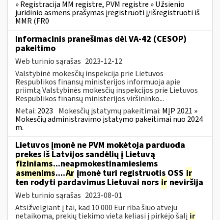
» Registracija MM registre, PVM registre » Užsienio
juridinio asmens prašymas įregistruoti į/išregistruoti iš
MMR (FR0
Informacinis pranešimas dėl VA-42 (CESOP)
pakeitimo
Web turinio sąrašas
2023-12-12
Valstybinė mokesčių inspekcija prie Lietuvos
Respublikos finansų ministerijos informuoja apie
priimtą Valstybinės mokesčių inspekcijos prie Lietuvos
Respublikos finansų ministerijos viršininko...
Metai:
2023
Mokesčių įstatymų pakeitimai:
MĮP 2021 »
Mokesčių administravimo įstatymo pakeitimai nuo 2024
m.
Lietuvos įmonė ne PVM mokėtoja parduoda
prekes iš Latvijos sandėlių į Lietuvą
fiziniams
...neapmokestinamiesiems
asmenims
....
Ar
įmonė turi registruotis OSS
ir
ten rodyti pardavimus Lietuvai nors
ir
neviršija
Web turinio sąrašas
2023-08-01
Atsižvelgiant į tai, kad 10 000 Eur riba šiuo atveju
netaikoma, prekių tiekimo vieta keliasi į pirkėjo šalį
ir