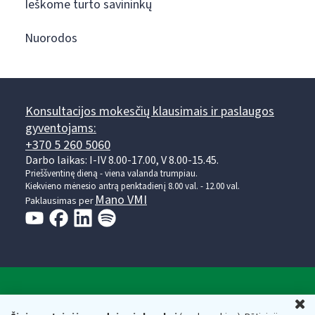
Ieškome turto savininkų
Nuorodos
Konsultacijos mokesčių klausimais ir paslaugos
gyventojams:
+370 5 260 5060
Darbo laikas: I-IV 8.00-17.00, V 8.00-15.45.
Prieššventinę dieną - viena valanda trumpiau.
Kiekvieno mėnesio antrą penktadienį 8.00 val. - 12.00 val.
Mano VMI
Paklausimas per
Valstybinė mokesčių inspekcija prie Lietuvos
U