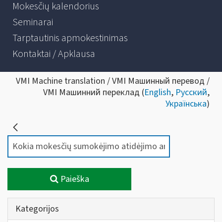
Mokesčių kalendorius
Seminarai
Tarptautinis apmokestinimas
Kontaktai / Apklausa
VMI Machine translation / VMI Машинный перевод /
VMI Машинний переклад (
English
,
Русский
,
Українська
)
Paieška
Kategorijos