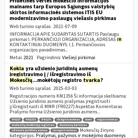
Pridėtinės vertės mokesčio informacijos
mainams tarp Europos Sąjungos valstybių
skirtos informacinės sistemos ITIS EU
modernizavimo paslaugų viešasis pirkimas
Web turinio sąrašas
2021-07-09
INFORMACIJA APIE SUDARYTAS SUTARTIS Paslaugų
pirkimai I. PERKANČIOJI ORGANIZACIJA, ADRESAS
IR
KONTAKTINIAI DUOMENYS: I.1. Perkančiosios
organizacijos pavadinimas...
Metai:
2021
Pagrindinis:
Viešieji pirkimai
Kokia
yra užsienio juridinių asmenų
įregistravimo į / išregistravimo iš
Mokesčių
...mokėtojų registro
tvarka
?
Web turinio sąrašas
2025-03-03
Registracijos numeris KM1356 Ši informacija skelbiama:
Užsienio juridinio asmens prašymas įregistruoti
į/išregistruoti iš MMR (FR0227) Aspektas Komentaras
Prašymo forma Užsienio juridinio asmens...
fr0227
fr0227a
fr0227t
išregistravimas
mmr
registravimas
mokesčių mokėtojų registras
duomenų keitimas
Mokesčių žinyno
užsienio juridinis asmuo
įsiregistravimas
kategorijos:
Prašymai, pažymos ir mokėjimo duomenys