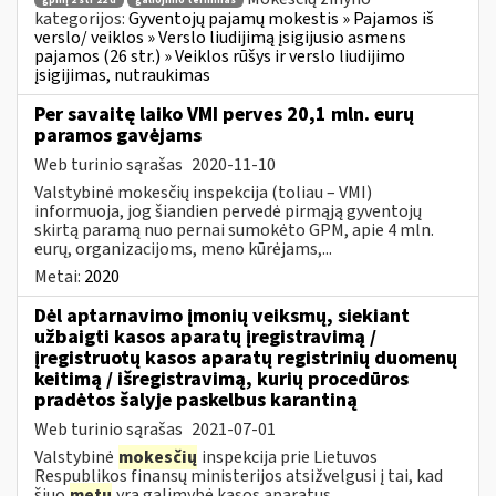
gpmį 2 str 22 d
galiojimo terminas
kategorijos:
Gyventojų pajamų mokestis » Pajamos iš
verslo/ veiklos » Verslo liudijimą įsigijusio asmens
pajamos (26 str.) » Veiklos rūšys ir verslo liudijimo
įsigijimas, nutraukimas
Per savaitę laiko VMI perves 20,1 mln. eurų
paramos gavėjams
Web turinio sąrašas
2020-11-10
Valstybinė mokesčių inspekcija (toliau – VMI)
informuoja, jog šiandien pervedė pirmąją gyventojų
skirtą paramą nuo pernai sumokėto GPM, apie 4 mln.
eurų, organizacijoms, meno kūrėjams,...
Metai:
2020
Dėl aptarnavimo įmonių veiksmų, siekiant
užbaigti kasos aparatų įregistravimą /
įregistruotų kasos aparatų registrinių duomenų
keitimą / išregistravimą, kurių procedūros
pradėtos šalyje paskelbus karantiną
Web turinio sąrašas
2021-07-01
Valstybinė
mokesčių
inspekcija prie Lietuvos
Respublikos finansų ministerijos atsižvelgusi į tai, kad
šiuo
metu
yra galimybė kasos aparatus...