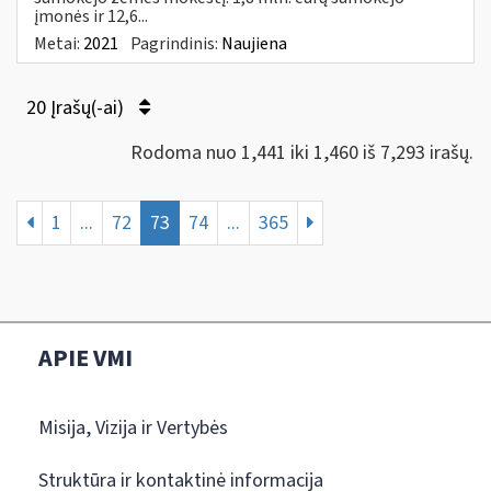
įmonės ir 12,6...
Metai:
2021
Pagrindinis:
Naujiena
20 Įrašų(-ai)
Rodoma nuo 1,441 iki 1,460 iš 7,293 irašų.
1
...
72
73
74
...
365
APIE VMI
Misija, Vizija ir Vertybės
Struktūra ir kontaktinė informacija