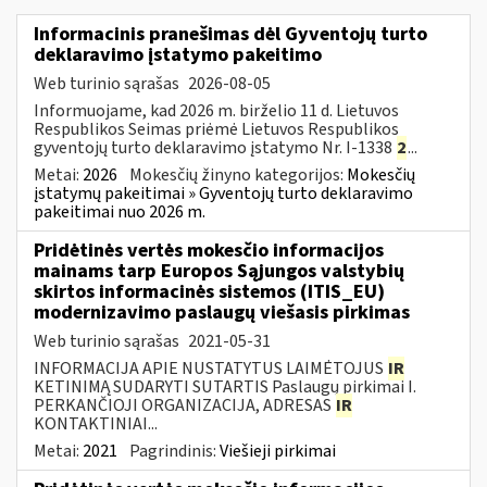
Informacinis pranešimas dėl Gyventojų turto
deklaravimo įstatymo pakeitimo
Web turinio sąrašas
2026-08-05
Informuojame, kad 2026 m. birželio 11 d. Lietuvos
Respublikos Seimas priėmė Lietuvos Respublikos
gyventojų turto deklaravimo įstatymo Nr. I-1338
2
...
Metai:
2026
Mokesčių žinyno kategorijos:
Mokesčių
įstatymų pakeitimai » Gyventojų turto deklaravimo
pakeitimai nuo 2026 m.
Pridėtinės vertės mokesčio informacijos
mainams tarp Europos Sąjungos valstybių
skirtos informacinės sistemos (ITIS_EU)
modernizavimo paslaugų viešasis pirkimas
Web turinio sąrašas
2021-05-31
INFORMACIJA APIE NUSTATYTUS LAIMĖTOJUS
IR
KETINIMĄ SUDARYTI SUTARTIS Paslaugų pirkimai I.
PERKANČIOJI ORGANIZACIJA, ADRESAS
IR
KONTAKTINIAI...
Metai:
2021
Pagrindinis:
Viešieji pirkimai