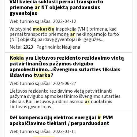
VMI kviečia suklusti pernai transporto
priemonę
ar
NT objektą pardavusius
gyventojus
Web turinio sąrašas
2023-04-12
Valstybinė
mokesčių
inspekcija (VMI) primena, kad
pernai transporto priemonę
ar
nekilnojamojo turto
(NT) objektą pardavę gyventojai iki gegužės...
Metai:
2023
Pagrindinis:
Naujiena
Kokia
yra Lietuvos rezidento rezidavimo vietą
patvirtinančios pažymos dvigubo
apmokestinimo...išvengimo sutarties tikslais
išdavimo
tvarka
?
Web turinio sąrašas
2024-06-27
Lietuvos rezidento rezidavimo vietą patvirtinanti
pažyma dvigubo apmokestinimo išvengimo sutarties
tikslais Kai Lietuvos juridinis asmuo
ar
nuolatinis
Lietuvos gyventojas...
Dėl kompensacijų elektros energijai
ir
PVM
apskaičiavimo tiekiant / perparduodant
Web turinio sąrašas
2023-01-11