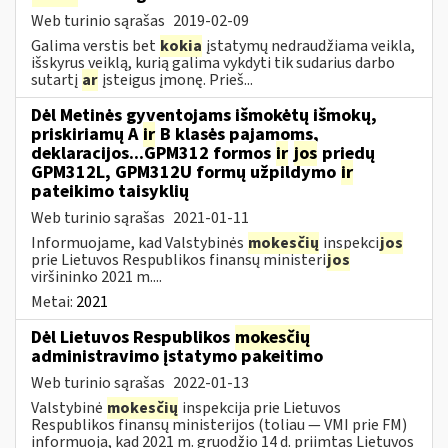
Web turinio sąrašas
2019-02-09
Galima verstis bet
kokia
įstatymų nedraudžiama veikla,
išskyrus veiklą, kurią galima vykdyti tik sudarius darbo
sutartį
ar
įsteigus įmonę. Prieš...
Dėl Metinės gyventojams išmokėtų išmokų,
priskiriamų A
ir
B klasės pajamoms,
deklaracijos...GPM312 formos
ir
jos
priedų
GPM312L, GPM312U formų užpildymo
ir
pateikimo taisyklių
Web turinio sąrašas
2021-01-11
Informuojame, kad Valstybinės
mokesčių
inspekci
jos
prie Lietuvos Respublikos finansų ministeri
jos
viršininko 2021 m....
Metai:
2021
Dėl Lietuvos Respublikos
mokesčių
administravimo įstatymo pakeitimo
Web turinio sąrašas
2022-01-13
Valstybinė
mokesčių
inspekcija prie Lietuvos
Respublikos finansų ministerijos (toliau — VMI prie FM)
informuoja, kad 2021 m. gruodžio 14 d. priimtas Lietuvos