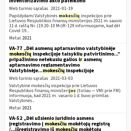
inventorizavimo akto pateikimo
Web turinio sąrašas
2021-01-19
Papildydami Valstybinės
mokesčių
inspekcijos prie
Lietuvos Respublikos finansų ministerijos 2021 m. sausio
11 d. raštą Nr. (19.20-10 Mr)R-129 informuojame, kad dėl
Covid-19...
Metai:
2021
VA-77 „Dėl asmenų aptarnavimo valstybinėje
mokesčių
inspekcijoje taisyklių patvirtinimo...”
pripažinimo netekusiu galios
ir
asmenų
aptarnavimo reglamentavimo
Valstybinėje...
mokesčių
inspekcijoje
Web turinio sąrašas
2021-03-03
Valstybinė mokesčių inspekcija prie Lietuvos
Respublikos finansų ministeri
jos
(toliau — VMI prie FM)
informuoja, kad 2021 m . vasario 1 d. buvo priimtas
Valstybinės...
Metai:
2021
VA-52 „Dėl užsienio juridinio asmens
įregistravimo į
mokesčių
mokėtojų registrą
/...išregistravimo iš
mokesčių
mokėtojų