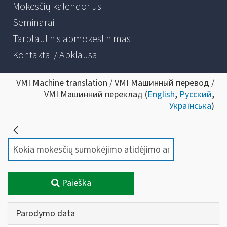
Mokesčių kalendorius
Seminarai
Tarptautinis apmokestinimas
Kontaktai / Apklausa
VMI Machine translation / VMI Машинный перевод /
VMI Машинний переклад (
English
,
Русский
,
Українська
)
Paieška
Parodymo data