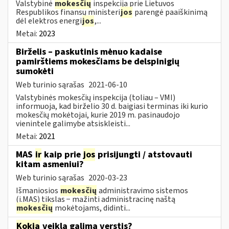
Valstybinė
mokesčių
inspekcija prie Lietuvos
Respublikos finansų ministeri
jos
parengė paaiškinimą
dėl elektros energi
jos
,...
Metai:
2023
Birželis – paskutinis mėnuo kadaise
pamirštiems mokesčiams be delspinigių
sumokėti
Web turinio sąrašas
2021-06-10
Valstybinės mokesčių inspekcija (toliau – VMI)
informuoja, kad birželio 30 d. baigiasi terminas iki kurio
mokesčių mokėtojai, kurie 2019 m. pasinaudojo
vienintele galimybe atsiskleisti...
Metai:
2021
MAS
ir
kaip prie
jos
prisijungti / atstovauti
kitam asmeniui?
Web turinio sąrašas
2020-03-23
Išmaniosios
mokesčių
administravimo sistemos
(i.MAS) tikslas − mažinti administracinę naštą
mokesčių
mokėtojams, didinti...
Kokia
veikla galima verstis?