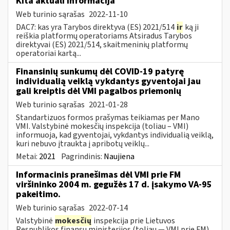
Kita aktuali informacija
Web turinio sąrašas
2022-11-10
DAC7: kas yra Tarybos direktyva (ES) 2021/514
ir
ką ji
reiškia platformų operatoriams Atsiradus Tarybos
direktyvai (ES) 2021/514, skaitmeninių platformų
operatoriai kartą...
Finansinių sunkumų dėl COVID-19 patyrę
individualią veiklą vykdantys gyventojai jau
gali kreiptis dėl VMI pagalbos priemonių
Web turinio sąrašas
2021-01-28
Standartizuos formos prašymas teikiamas per Mano
VMI. Valstybinė mokesčių inspekcija (toliau – VMI)
informuoja, kad gyventojai, vykdantys individualią veiklą,
kuri nebuvo įtraukta į apribotų veiklų...
Metai:
2021
Pagrindinis:
Naujiena
Informacinis pranešimas dėl VMI prie FM
viršininko 2004 m. gegužės 17 d. įsakymo VA-95
pakeitimo.
Web turinio sąrašas
2022-07-14
Valstybinė
mokesčių
inspekcija prie Lietuvos
Respublikos finansų ministerijos (toliau ― VMI prie FM)