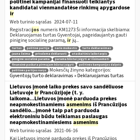
politinei kampanijai finansuoti teikiantys
kandidatai vienmandatėse rinkimų apygardose
ir
Web turinio sąrašas
2024-07-11
Registraci
jos
numeris KM1273 Ši informacija skelbiama:
Deklaruojamas turtas Gyventojai, pageidaujantys gauti
piniginę socialinę paramą,
ir
jų...
turtas
politinė partija
nario mokestis
turto deklaravimas
jauna šeima
privaloma deklaruoti
ataskaitinis laikotarpis
piniginė socialinė parama
parama būstui įsigyti ar išsinuomoti
finansinė paskata pirmajam būstui įsigyti
politinės kampanijos dalyvis
Mokesčių žinyno kategorijos:
politinės partijos narys
Gyventojų turto deklaravimas » Deklaruojamas turtas
Lietuvos įmonė laiko prekes savo sandėliuose
Lietuvoje
ir
Prancūzijoje (t. y.
laikoma...Lietuvos įmonė parduoda prekes
neapmokestinamiems
asmenims
iš Prancūzijos
sandėlio...įmonė taip pat parduoda
elektroniniu būdu teikiamas paslaugas
neapmokestinamiesiems
asmenims
Web turinio sąrašas
2021-06-16
Kai Lietuvos įmonė parduoda prekes iš Prancūzijos