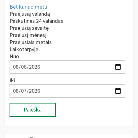
Bet kuriuo metu
Praėjusią valandą
Paskutines 24 valandas
Praėjusią savaitę
Praėjusį mėnesį
Praėjusiais metais
Laikotarpyje…
Nuo
Iki
Paieška