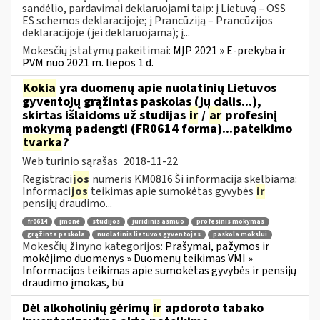
sandėlio, pardavimai deklaruojami taip: į Lietuvą – OSS
ES schemos deklaracijoje; į Prancūziją – Prancūzijos
deklaracijoje (jei deklaruojama); į...
Mokesčių įstatymų pakeitimai:
MĮP 2021 » E-prekyba ir
PVM nuo 2021 m. liepos 1 d.
Kokia
yra duomenų apie nuolatinių Lietuvos
gyventojų grąžintas paskolas (jų dalis...),
skirtas išlaidoms už studijas
ir
/
ar
profesinį
mokymą padengti (FR0614 forma)...pateikimo
tvarka
?
Web turinio sąrašas
2018-11-22
Registraci
jos
numeris KM0816 Ši informacija skelbiama:
Informaci
jos
teikimas apie sumokėtas gyvybės
ir
pensijų draudimo...
fr0614
įmonė
studijos
juridinis asmuo
profesinis mokymas
grąžinta paskola
nuolatinis lietuvos gyventojas
paskola mokslui
Mokesčių žinyno kategorijos:
Prašymai, pažymos ir
mokėjimo duomenys » Duomenų teikimas VMI »
Informacijos teikimas apie sumokėtas gyvybės ir pensijų
draudimo įmokas, bū
Dėl alkoholinių gėrimų
ir
apdoroto tabako