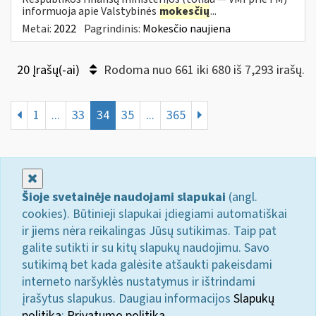
informuoja apie Valstybinės
mokesčių
...
Metai:
2022
Pagrindinis:
Mokesčio naujiena
20 Įrašų(-ai)
Rodoma nuo 661 iki 680 iš 7,293 irašų.
1
...
33
34
35
...
365
Uždaryti
Šioje svetainėje naudojami slapukai
(angl.
cookies). Būtinieji slapukai įdiegiami automatiškai
ir jiems nėra reikalingas Jūsų sutikimas. Taip pat
galite sutikti ir su kitų slapukų naudojimu. Savo
sutikimą bet kada galėsite atšaukti pakeisdami
interneto naršyklės nustatymus ir ištrindami
įrašytus slapukus. Daugiau informacijos
Slapukų
politika
;
Privatumo politika.