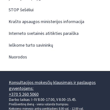
STOP šešėliui
Krašto apsaugos ministerijos informacija
Interneto svetainės atitikties paraiška
Ieškome turto savininkų
Nuorodos
Konsultacijos mokesčių klausimais ir paslaugos
gyventojams:
+370 5 260 5060
Darbo laikas: I-IV 8.00-17.00, V 8.00-15.45.
Prieššventinę dieną - viena valanda trumpiau.
Kiekvieno mėnesio antrą penktadienį 8.00 val. - 12.00 val.