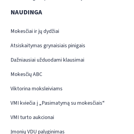
NAUDINGA
Mokesčiai ir jų dydžiai
Atsiskaitymas grynaisiais pinigais
Dažniausiai užduodami klausimai
Mokesčių ABC
Viktorina moksleiviams
VMI kviečia į „Pasimatymą su mokesčiais“
VMI turto aukcionai
Įmonių VDU palyginimas