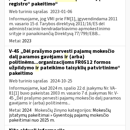
registro“ pakeitimo“
Web turinio sąrašas
2023-01-06
Informuojame, jog VMI prie FM[1], įgyvendindama 2011
m. vasario 15 d. Tarybos direktyvą 2011/16/ES dėl
administracinio bendradarbiavimo apmokestinimo
srityje ir panaikinančią Direktyvą 77/799/EBB...
Metai:
2023
V-45 „Dėl prašymo pervesti pajamų mokesčio
dalį paramos gavėjams
ir
(arba)
politinėms...organizacijoms FR0512 formos
užpildymo
ir
pateikimo taisyklių patvirtinimo“
pakeitimo
Web turinio sąrašas
2024-10-25
Informuojame, kad 2024 m. spalio 22 d. įsakymu Nr. VA-
81[1] buvo pakeistas 2003 m. vasario 7 d. įsakymas Nr. V-
45 „Dėl prašymo pervesti pajamų mokesčio dalį paramos
gavėjams ir (arba) politinėms...
Metai:
2024
Mokesčių žinyno kategorijos:
Mokesčių
įstatymų pakeitimai » Gyventojų pajamų mokesčio
pakeitimai nuo 2025 m.