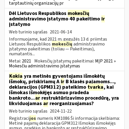
tarptautinių organizacijų pr
Dėl Lietuvos Respublikos
mokesčių
administravimo įstatymo 40 pakeitimo
ir
įstatymo
Web turinio sąrašas
2021-06-14
Informuojame, kad 2021 m. gegužės 13 d. priimtas
Lietuvos Respublikos
mokesčių
administravimo
įstatymo pakeitimas (toliau — Pakeitimas),
numatantis...
Metai:
2021
Mokesčių įstatymų pakeitimai:
MĮP 2021 »
Mokesčiu administravimo įstatymas
Kokia
yra metinės gyventojams išmokėtų
išmokų, priskiriamų A
ir
B klasės pajamoms...,
deklaracijos (GPM312) pateikimo
tvarka
, kai
išmokas išmokėjęs asmuo pradeda
bankroto...
ar
restruktūrizavimo procedūrą, yra
likviduojamas
ar
reorganizuojamas?
Web turinio sąrašas
2024-11-22
Registraci
jos
numeris KM1086 Ši informacija skelbiama:
Metinė pajamų deklaracija GPM312 Išmokas išmokėjęs
asmuo, pradėjus jo bankroto ar restruktūrizavimo