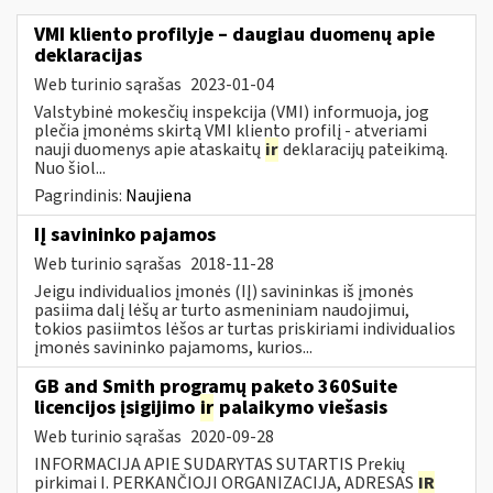
VMI kliento profilyje – daugiau duomenų apie
deklaracijas
Web turinio sąrašas
2023-01-04
Valstybinė mokesčių inspekcija (VMI) informuoja, jog
plečia įmonėms skirtą VMI kliento profilį - atveriami
nauji duomenys apie ataskaitų
ir
deklaracijų pateikimą.
Nuo šiol...
Pagrindinis:
Naujiena
IĮ savininko pajamos
Web turinio sąrašas
2018-11-28
Jeigu individualios įmonės (IĮ) savininkas iš įmonės
pasiima dalį lėšų ar turto asmeniniam naudojimui,
tokios pasiimtos lėšos ar turtas priskiriami individualios
įmonės savininko pajamoms, kurios...
GB and Smith programų paketo 360Suite
licencijos įsigijimo
ir
palaikymo viešasis
Web turinio sąrašas
2020-09-28
INFORMACIJA APIE SUDARYTAS SUTARTIS Prekių
pirkimai I. PERKANČIOJI ORGANIZACIJA, ADRESAS
IR