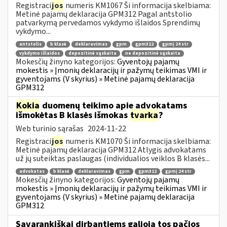
Registraci
jos
numeris KM1067 Ši informacija skelbiama:
Metinė pajamų deklaracija GPM312 Pagal antstolio
patvarkymą pervedamos vykdymo išlaidos Sprendimų
vykdymo...
antstolis
b klasė
deklaravimas
gpm
gpm312
gpmį 24 str
vykdymo išlaidos
depozitinė sąskaita
ne depozitinė sąskaita
Mokesčių žinyno kategorijos:
Gyventojų pajamų
mokestis » Įmonių deklaracijų ir pažymų teikimas VMI ir
gyventojams (V skyrius) » Metinė pajamų deklaracija
GPM312
Kokia
duomenų teikimo apie advokatams
išmokėtas B klasės išmokas
tvarka
?
Web turinio sąrašas
2024-11-22
Registraci
jos
numeris KM1070 Ši informacija skelbiama:
Metinė pajamų deklaracija GPM312 Atlygis advokatams
už jų suteiktas paslaugas (individualios veiklos B klasės...
advokatas
b klasė
deklaravimas
gpm
gpm312
gpmį 24 str
Mokesčių žinyno kategorijos:
Gyventojų pajamų
mokestis » Įmonių deklaracijų ir pažymų teikimas VMI ir
gyventojams (V skyrius) » Metinė pajamų deklaracija
GPM312
Savarankiškai dirbantiems galioja tos pačios