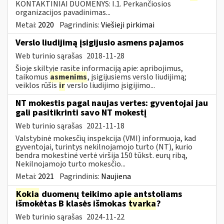
KONTAKTINIAI DUOMENYS: I.1. Perkančiosios
organizacijos pavadinimas...
Metai:
2020
Pagrindinis:
Viešieji pirkimai
Verslo liudijimą įsigijusio asmens pajamos
Web turinio sąrašas
2018-11-28
Šioje skiltyje rasite informaciją apie: apribojimus,
taikomus
asmenims
, įsigijusiems verslo liudijimą;
veiklos rūšis
ir
verslo liudijimo įsigijimo...
NT mokestis pagal naujas vertes: gyventojai jau
gali pasitikrinti savo NT mokestį
Web turinio sąrašas
2021-11-18
Valstybinė mokesčių inspekcija (VMI) informuoja, kad
gyventojai, turintys nekilnojamojo turto (NT), kurio
bendra mokestinė vertė viršija 150 tūkst. eurų ribą,
Nekilnojamojo turto mokesčio...
Metai:
2021
Pagrindinis:
Naujiena
Kokia
duomenų teikimo apie antstoliams
išmokėtas B klasės išmokas
tvarka
?
Web turinio sąrašas
2024-11-22