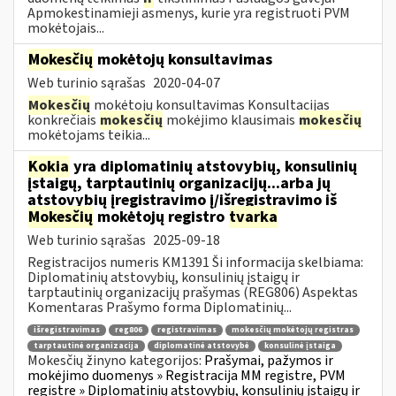
Apmokestinamieji asmenys, kurie yra registruoti PVM
mokėtojais...
Mokesčių
mokėtojų konsultavimas
Web turinio sąrašas
2020-04-07
Mokesčių
mokėtojų konsultavimas Konsultacijas
konkrečiais
mokesčių
mokėjimo klausimais
mokesčių
mokėtojams teikia...
Kokia
yra diplomatinių atstovybių, konsulinių
įstaigų, tarptautinių organizacijų...arba jų
atstovybių įregistravimo į/išregistravimo iš
Mokesčių
mokėtojų registro
tvarka
Web turinio sąrašas
2025-09-18
Registracijos numeris KM1391 Ši informacija skelbiama:
Diplomatinių atstovybių, konsulinių įstaigų ir
tarptautinių organizacijų prašymas (REG806) Aspektas
Komentaras Prašymo forma Diplomatinių...
išregistravimas
reg806
registravimas
mokesčių mokėtojų registras
tarptautinė organizacija
diplomatinė atstovybė
konsulinė įstaiga
Mokesčių žinyno kategorijos:
Prašymai, pažymos ir
mokėjimo duomenys » Registracija MM registre, PVM
registre » Diplomatinių atstovybių, konsulinių įstaigų ir