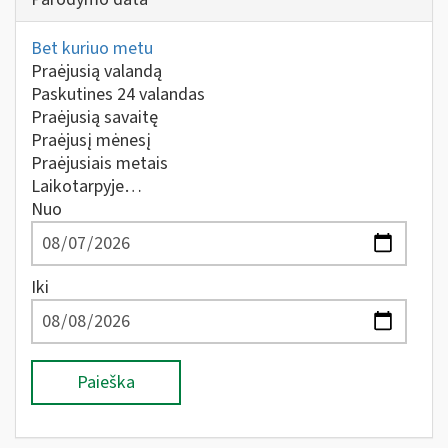
Bet kuriuo metu
Praėjusią valandą
Paskutines 24 valandas
Praėjusią savaitę
Praėjusį mėnesį
Praėjusiais metais
Laikotarpyje…
Nuo
Iki
Paieška