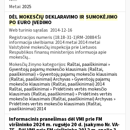
Metai:
2025
DĖL
MOKESČIŲ
DEKLARAVIMO
IR
SUMOKĖJIMO
PO
EURO ĮVEDIMO
Web turinio sąrašas
2014-12-16
Registracijos numeris (18.18-31-1)RM-20884 Ši
informacija skelbiama: 2014 metai 2014 metai
Valstybinė mokesčių inspekcija prie Lietuvos
Respublikos finansų ministerijos informuoja apie
mokesčių...
Mokesčių žinyno kategorijos:
Raštai, paaiškinimai »
Gyventojų pajamų mokesčio klausimais (Raštai,
paaiškinimai) » Gyventojų pajamų mokesčio klausimais
(Raštai, paaiškinimai) Archyvas » Gyventojų pajamų
mokesčio klausimais (Raštai, paaiškinimai) 2014
Raštai, paaiškinimai » Pridėtinės vertės mokesčio
klausimais (Raštai, paaiškinimai) » Pridėtinės vertės
mokesčio klausimais (Raštai, paaiškinimai) Archyvas »
Pridėtinės vertės mokesčio klausimais (Raštai,
paaiškinimai) 2014
Informacinis pranešimas dėl VMI prie FM
viršininko 2024 m. rugsėjo 20 d. įsakymo Nr. VA-