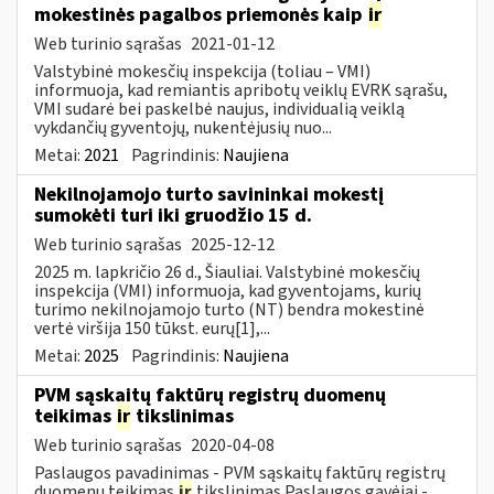
mokestinės pagalbos priemonės kaip
ir
Web turinio sąrašas
2021-01-12
Valstybinė mokesčių inspekcija (toliau – VMI)
informuoja, kad remiantis apribotų veiklų EVRK sąrašu,
VMI sudarė bei paskelbė naujus, individualią veiklą
vykdančių gyventojų, nukentėjusių nuo...
Metai:
2021
Pagrindinis:
Naujiena
Nekilnojamojo turto savininkai mokestį
sumokėti turi iki gruodžio 15 d.
Web turinio sąrašas
2025-12-12
2025 m. lapkričio 26 d., Šiauliai. Valstybinė mokesčių
inspekcija (VMI) informuoja, kad gyventojams, kurių
turimo nekilnojamojo turto (NT) bendra mokestinė
vertė viršija 150 tūkst. eurų[1],...
Metai:
2025
Pagrindinis:
Naujiena
PVM sąskaitų faktūrų registrų duomenų
teikimas
ir
tikslinimas
Web turinio sąrašas
2020-04-08
Paslaugos pavadinimas - PVM sąskaitų faktūrų registrų
duomenų teikimas
ir
tikslinimas Paslaugos gavėjai -