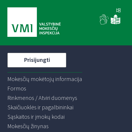
Prisijungti
Mokesčių mokėtojų informacija
Formos
Rinkmenos / Atviri duomenys
Skaičiuoklės ir pagalbininkai
Sąskaitos ir įmokų kodai
Mokesčių žinynas