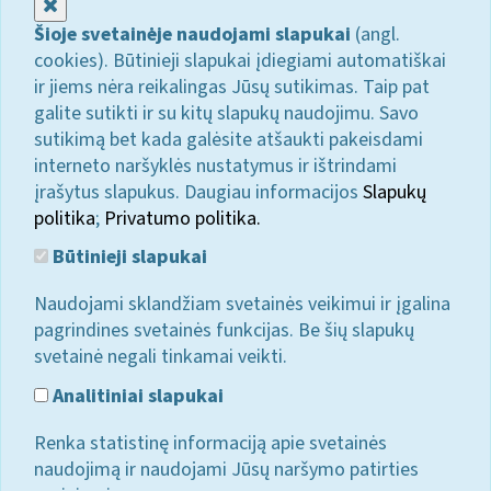
Uždaryti
Šioje svetainėje naudojami slapukai
(angl.
cookies). Būtinieji slapukai įdiegiami automatiškai
ir jiems nėra reikalingas Jūsų sutikimas. Taip pat
galite sutikti ir su kitų slapukų naudojimu. Savo
sutikimą bet kada galėsite atšaukti pakeisdami
interneto naršyklės nustatymus ir ištrindami
įrašytus slapukus. Daugiau informacijos
Slapukų
politika
;
Privatumo politika.
Būtinieji slapukai
Naudojami sklandžiam svetainės veikimui ir įgalina
pagrindines svetainės funkcijas. Be šių slapukų
svetainė negali tinkamai veikti.
Analitiniai slapukai
Renka statistinę informaciją apie svetainės
naudojimą ir naudojami Jūsų naršymo patirties