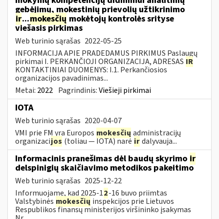
mokymų kompetencijų didinimui analitinių
gebėjimų, mokestinių prievolių užtikrinimo
ir
...
mokesčių
mokėtojų kontrolės srityse
viešasis pirkimas
Web turinio sąrašas
2022-05-25
INFORMACIJA APIE PRADEDAMUS PIRKIMUS Paslaugų
pirkimai I. PERKANČIOJI ORGANIZACIJA, ADRESAS
IR
KONTAKTINIAI DUOMENYS: I.1. Perkančiosios
organizacijos pavadinimas...
Metai:
2022
Pagrindinis:
Viešieji pirkimai
IOTA
Web turinio sąrašas
2020-04-07
VMI prie FM yra Europos
mokesčių
administracijų
organizaci
jos
(toliau — IOTA) narė
ir
dalyvauja...
Informacinis pranešimas dėl baudų skyrimo
ir
delspinigių skaičiavimo metodikos pakeitimo
Web turinio sąrašas
2025-12-22
Informuojame, kad 2025-1
2
-16 buvo priimtas
Valstybinės
mokesčių
inspekcijos prie Lietuvos
Respublikos finansų ministerijos viršininko įsakymas
Nr....