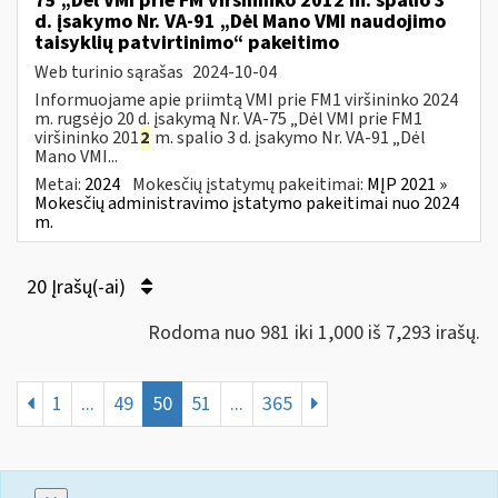
75 „Dėl VMI prie FM viršininko 2012 m. spalio 3
d. įsakymo Nr. VA-91 „Dėl Mano VMI naudojimo
taisyklių patvirtinimo“ pakeitimo
Web turinio sąrašas
2024-10-04
Informuojame apie priimtą VMI prie FM1 viršininko 2024
m. rugsėjo 20 d. įsakymą Nr. VA-75 „Dėl VMI prie FM1
viršininko 201
2
m. spalio 3 d. įsakymo Nr. VA-91 „Dėl
Mano VMI...
Metai:
2024
Mokesčių įstatymų pakeitimai:
MĮP 2021 »
Mokesčių administravimo įstatymo pakeitimai nuo 2024
m.
20 Įrašų(-ai)
Rodoma nuo 981 iki 1,000 iš 7,293 irašų.
1
...
49
50
51
...
365