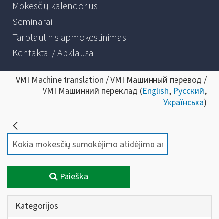
Mokesčių kalendorius
Seminarai
Tarptautinis apmokestinimas
Kontaktai / Apklausa
VMI Machine translation / VMI Машинный перевод /
VMI Машинний переклад (
English
,
Русский
,
Українська
)
Paieška
Kategorijos