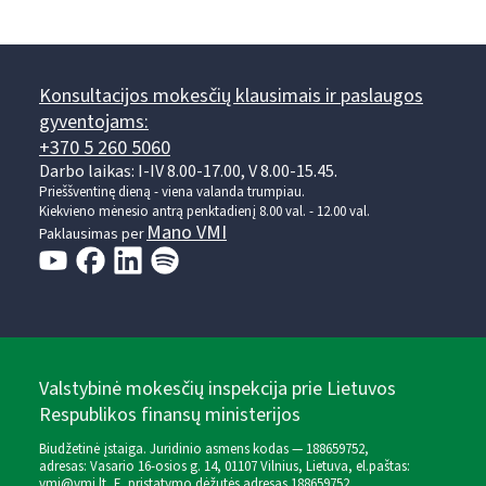
Konsultacijos mokesčių klausimais ir paslaugos
gyventojams:
+370 5 260 5060
Darbo laikas: I-IV 8.00-17.00, V 8.00-15.45.
Prieššventinę dieną - viena valanda trumpiau.
Kiekvieno mėnesio antrą penktadienį 8.00 val. - 12.00 val.
Mano VMI
Paklausimas per
Valstybinė mokesčių inspekcija prie Lietuvos
Respublikos finansų ministerijos
Biudžetinė įstaiga. Juridinio asmens kodas — 188659752,
adresas: Vasario 16-osios g. 14, 01107 Vilnius, Lietuva, el.paštas:
vmi@vmi.lt
, E. pristatymo dėžutės adresas 188659752