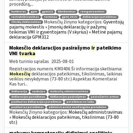
procedūrą,...
bankrotas
gpm
gpm312
likvidavimas
reorganizavimas
restruktūrizavimas
terminas
gpmį 24 str
deklaracijos pateikimas
Mokesčių žinyno kategorijos:
Gyventojų
išmokų deklaravimas
pajamų mokestis » Įmonių deklaracijų ir pažymų
teikimas VMI ir gyventojams (V skyrius) » Metinė pajamų
deklaracija GPM312
Mokesčio deklaracijos pasirašymo
ir
pateikimo
VMI
tvarka
Web turinio sąrašas
2025-08-01
Registracijos numeris KM0406 Ši informacija skelbiama:
Mokesčių
deklaracijos pateikimas, tikslinimas, laikinas
veiklos nevykdymas (73-80 str.) Aspektas Komentarai
Kas turi...
deklaracija
sankcijos
mokesčių administravimas
deklaracijos pateikimas
deklaracijos pasirašymas
pasirašantis asmuo
pavėluotas deklaracijos pateikimas
pateikimas ne laiku
pavėluotas pateikimas
administracinio nusižengimo protokolas
Mokesčių žinyno kategorijos:
Mokesčių administravimas
» Mokesčių deklaracijos pateikimas, tikslinimas (73-80
str.)