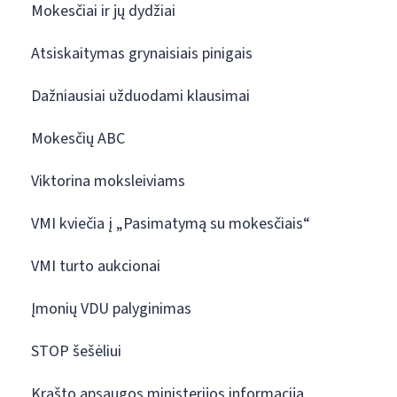
Mokesčiai ir jų dydžiai
Atsiskaitymas grynaisiais pinigais
Dažniausiai užduodami klausimai
Mokesčių ABC
Viktorina moksleiviams
VMI kviečia į „Pasimatymą su mokesčiais“
VMI turto aukcionai
Įmonių VDU palyginimas
STOP šešėliui
Krašto apsaugos ministerijos informacija