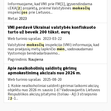
Informuojame, kad VMI prie FM[1], įgyvendindama
i.EKA[
2
] projektą, priėmė Valstybinės
mokesčių
inspekci
jos
prie Lietuvos...
Metai:
2023
VMI perdavė Ukrainai valstybės konfiskuoto
turto už beveik 200 tūkst. eurų
Web turinio sąrašas
2023-03-22
Valstybinė
mokesčių
inspekcija (VMI) informuoja, kad
nuo praėjusių metų lapkričio
mėn
., vadovaudamasi
Vystomojo bendradarbiavimo...
Pagrindinis:
Naujiena
Apie nealkoholinių saldintų gėrimų
apmokestinimą akcizais nuo 2026 m.
Web turinio sąrašas
2025-08-20
1. Kokie nealkoholiniai saldinti gėrimai laikomi akcizų
objektu nuo 2026 m. sausio 1 d.? Vadovaujantis Lietuvos
Respublikos akcizų įstatymo (toliau - AĮ) 3 straipsnio
2
2
-1...