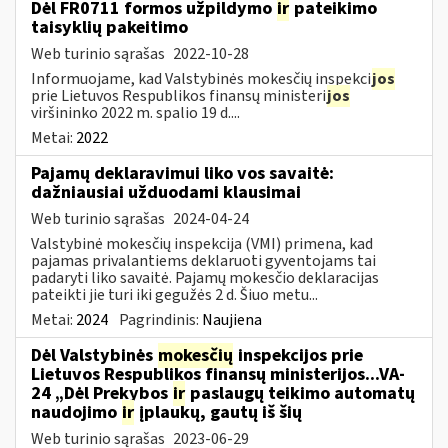
Dėl FR0711 formos užpildymo
ir
pateikimo
taisyklių pakeitimo
Web turinio sąrašas
2022-10-28
Informuojame, kad Valstybinės mokesčių inspekci
jos
prie Lietuvos Respublikos finansų ministeri
jos
viršininko 2022 m. spalio 19 d....
Metai:
2022
Pajamų deklaravimui liko vos savaitė:
dažniausiai užduodami klausimai
Web turinio sąrašas
2024-04-24
Valstybinė mokesčių inspekcija (VMI) primena, kad
pajamas privalantiems deklaruoti gyventojams tai
padaryti liko savaitė. Pajamų mokesčio deklaracijas
pateikti jie turi iki gegužės 2 d. Šiuo metu...
Metai:
2024
Pagrindinis:
Naujiena
Dėl Valstybinės
mokesčių
inspekcijos prie
Lietuvos Respublikos finansų ministerijos...VA-
24 „Dėl Prekybos
ir
paslaugų teikimo automatų
naudojimo
ir
įplaukų, gautų iš šių
Web turinio sąrašas
2023-06-29