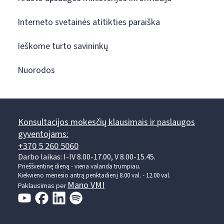
Interneto svetainės atitikties paraiška
Ieškome turto savininkų
Nuorodos
Konsultacijos mokesčių klausimais ir paslaugos
gyventojams:
+370 5 260 5060
Darbo laikas: I-IV 8.00-17.00, V 8.00-15.45.
Prieššventinę dieną - viena valanda trumpiau.
Kiekvieno mėnesio antrą penktadienį 8.00 val. - 12.00 val.
Mano VMI
Paklausimas per