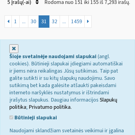
5 Įrašų(-ai)
Rodoma nuo 151 iki 155 iš 7,293 irašų.
1
...
30
31
32
...
1459
Uždaryti
Šioje svetainėje naudojami slapukai
(angl.
cookies). Būtinieji slapukai įdiegiami automatiškai
ir jiems nėra reikalingas Jūsų sutikimas. Taip pat
galite sutikti ir su kitų slapukų naudojimu. Savo
sutikimą bet kada galėsite atšaukti pakeisdami
interneto naršyklės nustatymus ir ištrindami
įrašytus slapukus. Daugiau informacijos
Slapukų
politika
;
Privatumo politika.
Būtinieji slapukai
Naudojami sklandžiam svetainės veikimui ir įgalina