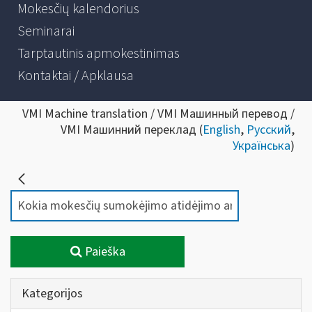
Mokesčių kalendorius
Seminarai
Tarptautinis apmokestinimas
Kontaktai / Apklausa
VMI Machine translation / VMI Машинный перевод /
VMI Машинний переклад (
English
,
Русский
,
Українська
)
Paieška
Kategorijos