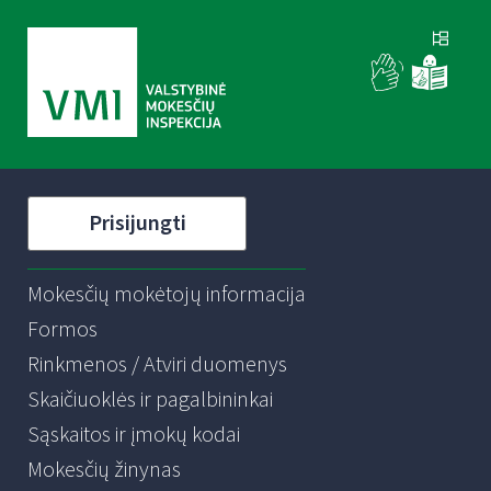
Prisijungti
Mokesčių mokėtojų informacija
Formos
Rinkmenos / Atviri duomenys
Skaičiuoklės ir pagalbininkai
Sąskaitos ir įmokų kodai
Mokesčių žinynas