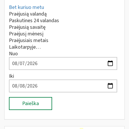
Bet kuriuo metu
Praėjusią valandą
Paskutines 24 valandas
Praėjusią savaitę
Praėjusį mėnesį
Praėjusiais metais
Laikotarpyje…
Nuo
Iki
Paieška