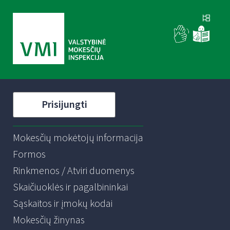
Prisijungti
Mokesčių mokėtojų informacija
Formos
Rinkmenos / Atviri duomenys
Skaičiuoklės ir pagalbininkai
Sąskaitos ir įmokų kodai
Mokesčių žinynas