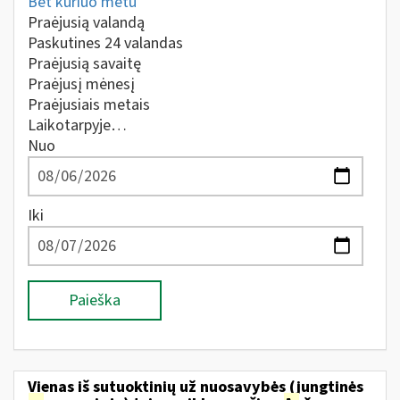
Bet kuriuo metu
Praėjusią valandą
Paskutines 24 valandas
Praėjusią savaitę
Praėjusį mėnesį
Praėjusiais metais
Laikotarpyje…
Nuo
Iki
Paieška
Vienas iš sutuoktinių už nuosavybės (jungtinės