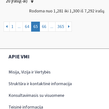
20 Įrašų(-ai)
Rodoma nuo 1,281 iki 1,300 iš 7,292 irašų.
1
...
64
65
66
...
365
APIE VMI
Misija, Vizija ir Vertybės
Struktūra ir kontaktinė informacija
Konsultavimasis su visuomene
Teisinė informacija