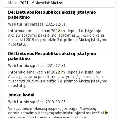
Metai:
2021
Mokesčiai:
Akcizai
Dėl Lietuvos Respublikos akcizų įstatymo
pakeitimo
Web turinio sąrašas
2021-12-31
Informuojame, kad nuo 202
2
m. liepos 1 d. įsigalioja
Akcizų įstatymo pakeitimo įstatymas[1], kurio tikslas
nustatyti 2019 m. gruodžio 3 d. priimto Akcizų įstatymo
nuostatų,...
Dėl Lietuvos Respublikos akcizų įstatymo
pakeitimo
Web turinio sąrašas
2021-12-31
Informuojame, kad nuo 202
2
m. liepos 1 d. įsigalioja
Akcizų įstatymo pakeitimo įstatymas[1], kurio tikslas
nustatyti 2019 m. gruodžio 3 d. priimto Akcizų įstatymo
nuostatų,...
Įmokų kodai
Web turinio sąrašas
2019-03-05
Valstybinės mokesčių inspekcijos pagal Mokesčių
administravimo įstatymą administruojami mokesčiai
ir
rinkliavos: Valstybinės mokesčių inspekcijos