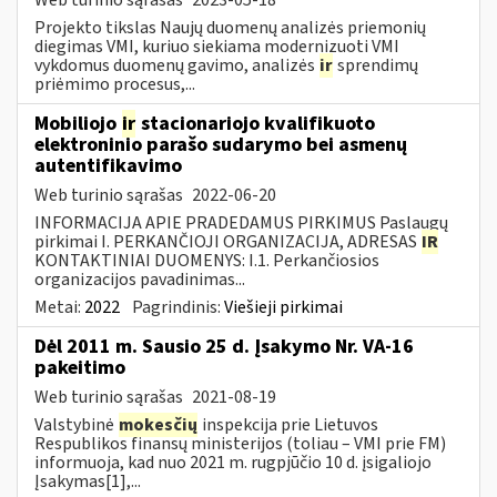
Projekto tikslas Naujų duomenų analizės priemonių
diegimas VMI, kuriuo siekiama modernizuoti VMI
vykdomus duomenų gavimo, analizės
ir
sprendimų
priėmimo procesus,...
Mobiliojo
ir
stacionariojo kvalifikuoto
elektroninio parašo sudarymo bei asmenų
autentifikavimo
Web turinio sąrašas
2022-06-20
INFORMACIJA APIE PRADEDAMUS PIRKIMUS Paslaugų
pirkimai I. PERKANČIOJI ORGANIZACIJA, ADRESAS
IR
KONTAKTINIAI DUOMENYS: I.1. Perkančiosios
organizacijos pavadinimas...
Metai:
2022
Pagrindinis:
Viešieji pirkimai
Dėl 2011 m. Sausio 25 d. Įsakymo Nr. VA-16
pakeitimo
Web turinio sąrašas
2021-08-19
Valstybinė
mokesčių
inspekcija prie Lietuvos
Respublikos finansų ministerijos (toliau – VMI prie FM)
informuoja, kad nuo 2021 m. rugpjūčio 10 d. įsigaliojo
Įsakymas[1],...