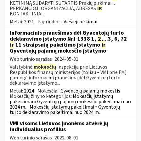
KETINIMĄ SUDARYTI SUTARTIS Prekių pirkimai I.
PERKANČIOJI ORGANIZACIJA, ADRESAS
IR
KONTAKTINIAI...
Metai:
2021
Pagrindinis:
Viešieji pirkimai
Informacinis pranešimas dėl Gyventojų turto
deklaravimo įstatymo Nr.I-1338 1,
2
,...3, 6, 72
ir
11 straipsnių pakeitimo įstatymo
ir
Gyventojų pajamų mokesčio įstatymo
Web turinio sąrašas
2024-05-31
Valstybinė
mokesčių
inspekcija prie Lietuvos
Respublikos finansų ministerijos (toliau – VMI prie FM)
parengė informacinį pranešimą dėl Gyventojų turto
deklaravimo įstatymo...
Metai:
2024
Mokesčiai:
Gyventojų pajamų mokestis
Mokesčių žinyno kategorijos:
Mokesčių įstatymų
pakeitimai » Gyventojų pajamų mokesčio pakeitimai nuo
2024 m.
Mokesčių įstatymų pakeitimai » Gyventojų
turto deklaravimo pakeitimai nuo 2024 m.
VMI visoms Lietuvos įmonėms atvėrė jų
individualius profilius
Web turinio sąrašas
2022-08-01