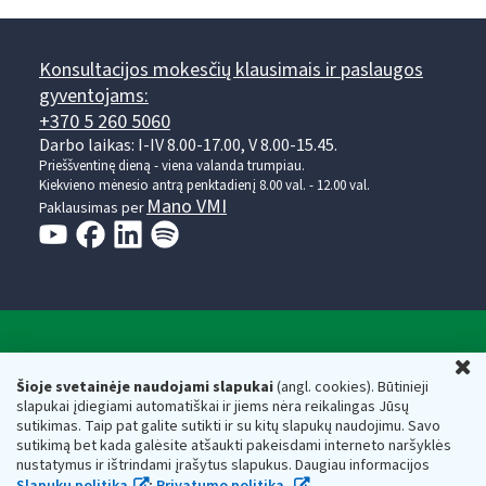
Konsultacijos mokesčių klausimais ir paslaugos
gyventojams:
+370 5 260 5060
Darbo laikas: I-IV 8.00-17.00, V 8.00-15.45.
Prieššventinę dieną - viena valanda trumpiau.
Kiekvieno mėnesio antrą penktadienį 8.00 val. - 12.00 val.
Mano VMI
Paklausimas per
Valstybinė mokesčių inspekcija prie Lietuvos
U
Respublikos finansų ministerijos
Šioje svetainėje naudojami slapukai
(angl. cookies). Būtinieji
slapukai įdiegiami automatiškai ir jiems nėra reikalingas Jūsų
Biudžetinė įstaiga. Juridinio asmens kodas — 188659752,
sutikimas. Taip pat galite sutikti ir su kitų slapukų naudojimu. Savo
adresas: Vasario 16-osios g. 14, 01107 Vilnius, Lietuva, el.paštas:
sutikimą bet kada galėsite atšaukti pakeisdami interneto naršyklės
vmi@vmi.lt
, E. pristatymo dėžutės adresas 188659752
nustatymus ir ištrindami įrašytus slapukus. Daugiau informacijos
Duomenys apie Valstybinę mokesčių inspekciją prie Lietuvos
Slapukų politika
;
Privatumo politika.