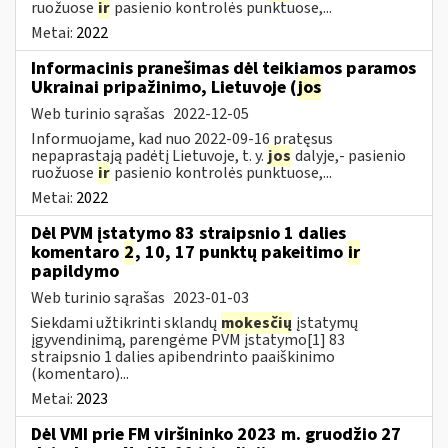
ruožuose
ir
pasienio kontrolės punktuose,...
Metai:
2022
Informacinis pranešimas dėl teikiamos paramos
Ukrainai pripažinimo, Lietuvoje (
jos
Web turinio sąrašas
2022-12-05
Informuojame, kad nuo 2022-09-16 pratęsus
nepaprastąją padėtį Lietuvoje, t. y.
jos
dalyje,- pasienio
ruožuose
ir
pasienio kontrolės punktuose,...
Metai:
2022
Dėl PVM įstatymo 83 straipsnio 1 dalies
komentaro
2
, 10, 17 punktų pakeitimo
ir
papildymo
Web turinio sąrašas
2023-01-03
Siekdami užtikrinti sklandų
mokesčių
įstatymų
įgyvendinimą, parengėme PVM įstatymo[1] 83
straipsnio 1 dalies apibendrinto paaiškinimo
(komentaro)...
Metai:
2023
Dėl VMI prie FM viršininko 2023 m. gruodžio 27