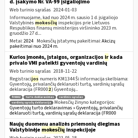
d. įsakymo Nr. VA-99 įsigaliojimo
Web turinio sąrašas
2024-01-03
Informuojame, kad nuo 2024 m. sausio 1 d. įsigaliojo
Valstybinės
mokesčių
inspekcijos prie Lietuvos
Respublikos finansų ministerijos viršininko 2023 m.
gruodžio 27 d....
Metai:
2024
Mokesčių įstatymų pakeitimai:
Akcizų
pakeitimai nuo 2024 m.
Kurios įmonės, įstaigos, organizacijos
ir
kada
privalo VMI pateikti gyventojų vardinių
Web turinio sąrašas
2018-11-22
Registraci
jos
numeris KM1344 Ši informacija skelbiama:
Gyventojų, privalančių deklaruoti turtą, vardinių sąrašų
deklaracija (FR000
2
) Gyventojų...
fr0002
turto deklaravimas
vardinis sąrašas
Mokesčių žinyno kategorijos:
vardinių sąrašų deklaracija
Gyventojų turto deklaravimas » Gyventojų, privalančių
deklaruoti turtą, vardinių sąrašų deklaracija (FR000
Naujų duomenų analizės priemonių diegimas
Valstybinėje
mokesčių
inspekcijoje
Web turinio sąrašas
2023-05-18