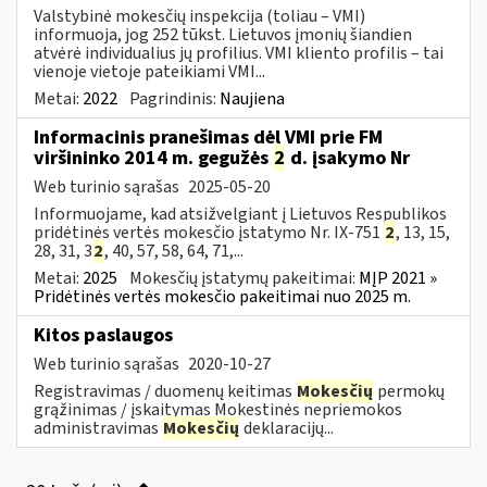
Valstybinė mokesčių inspekcija (toliau – VMI)
informuoja, jog 252 tūkst. Lietuvos įmonių šiandien
atvėrė individualius jų profilius. VMI kliento profilis – tai
vienoje vietoje pateikiami VMI...
Metai:
2022
Pagrindinis:
Naujiena
Informacinis pranešimas dėl VMI prie FM
viršininko 2014 m. gegužės
2
d. įsakymo Nr
Web turinio sąrašas
2025-05-20
Informuojame, kad atsižvelgiant į Lietuvos Respublikos
pridėtinės vertės mokesčio įstatymo Nr. IX-751
2
, 13, 15,
28, 31, 3
2
, 40, 57, 58, 64, 71,...
Metai:
2025
Mokesčių įstatymų pakeitimai:
MĮP 2021 »
Pridėtinės vertės mokesčio pakeitimai nuo 2025 m.
Kitos paslaugos
Web turinio sąrašas
2020-10-27
Registravimas / duomenų keitimas
Mokesčių
permokų
grąžinimas / įskaitymas Mokestinės nepriemokos
administravimas
Mokesčių
deklaracijų...