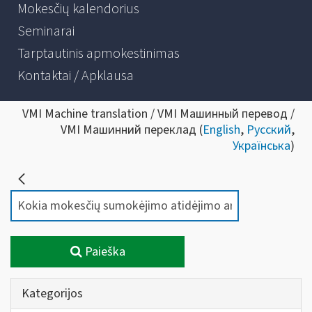
Mokesčių kalendorius
Seminarai
Tarptautinis apmokestinimas
Kontaktai / Apklausa
VMI Machine translation / VMI Машинный перевод /
VMI Машинний переклад (
English
,
Русский
,
Українська
)
Paieška
Kategorijos