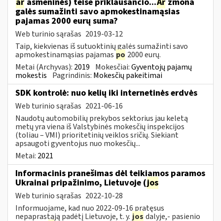
ar
asmeninės) teise priklausančio...
Ar
žmona
galės sumažinti savo apmokestinamąsias
pajamas 2000 eurų suma?
Web turinio sąrašas
2019-03-12
Taip, kiekvienas iš sutuoktinių galės sumažinti savo
apmokestinamąsias pajamas
po
2000 eurų.
Metai (Archyvas):
2019
Mokesčiai:
Gyventojų pajamų
mokestis
Pagrindinis:
Mokesčių pakeitimai
SDK kontrolė: nuo kelių iki internetinės erdvės
Web turinio sąrašas
2021-06-16
Naudotų automobilių prekybos sektorius jau keletą
metų yra viena iš Valstybinės mokesčių inspekcijos
(toliau – VMI) prioritetinių veiklos sričių. Siekiant
apsaugoti gyventojus nuo mokesčių...
Metai:
2021
Informacinis pranešimas dėl teikiamos paramos
Ukrainai pripažinimo, Lietuvoje (
jos
Web turinio sąrašas
2022-10-28
Informuojame, kad nuo 2022-09-16 pratęsus
nepaprastąją padėtį Lietuvoje, t. y.
jos
dalyje,- pasienio