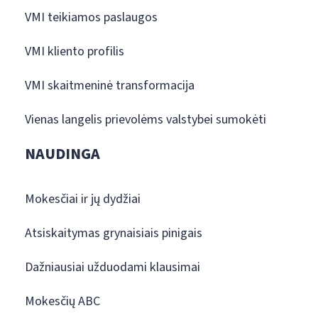
VMI teikiamos paslaugos
VMI kliento profilis
VMI skaitmeninė transformacija
Vienas langelis prievolėms valstybei sumokėti
NAUDINGA
Mokesčiai ir jų dydžiai
Atsiskaitymas grynaisiais pinigais
Dažniausiai užduodami klausimai
Mokesčių ABC