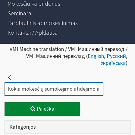
Mokesčių kalendorius
Seminarai
Tarptautinis apmokestinimas
Kontaktai / Apklausa
VMI Machine translation / VMI Машинный перевод /
VMI Машинний переклад (
English
,
Русский
,
Українська
)
Paieška
Kategorijos