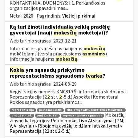
KONTAKTINIAI DUOMENYS: I.1. Perkančiosios
organizacijos pavadinimas...
Metai:
2020
Pagrindinis:
Viešieji pirkimai
Ką turi žinoti individualią veiklą pradėję
gyventojai (nauji
mokesčių
mokėtojai)?
Web turinio sąrašas
2023-12-21
Informacinis pranešimas naujiems
mokesčių
mokėtojams (verslą pradėjusiems
asmenims
)
Informacija naujiems
mokesčių
...
Kokia
yra sąnaudų priskyrimo
reprezentacinėms sąnaudoms
tvarka
?
Web turinio sąrašas
2024-08-29
Registracijos numeris KM0819 Ši informacija skelbiama:
Reprezentacija (2
2
str.
2
-5 d.) Aspektai Komentarai
Kokios sąnaudos yra priskiriamos...
reprezentacija
pelno mokestis
ribojamų dydžių leidžiami atskaitymai
Mokesčių
pmį 22 str. 2 d.
pmį 22 str. 3 d.
reprezentacinės sąnaudos
žinyno kategorijos:
Pelno mokestis » Atskaitymai (PMĮ
V, VI skyriai) » Ribojamų dydžių leidžiami atskaitymai »
Reprezentacija (22 str. 2-5 d.)