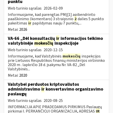
punktu
Web turinio sąrašas
2026-02-09
Informuojame, kad parengtas PMĮ[1] apibendrinto
paaiškinimo (komentaro) 3 straipsnio
2
dalies 5 punkto
pakeitimas
ir
papildymas nauju 7 punktu,...
Metai:
2026
VA-66 „Dėl konsultacijų
ir
informacijos teikimo
valstybinėje
mokesčių
inspekcijoje
Web turinio sąrašas
2020-12-15
Informuojame, kad Valstybinės
mokesčių
inspekcijos
prie Lietuvos Respublikos finansų ministerijos viršininko
2020 m . lapkričio 18 d. įsakymu Nr. VA-82 „Dėl
Valstybinės...
Metai:
2020
Valstybei perduotos kriptovaliutos
administravimo
ir
konvertavimo organizavimo
paslaugų
Web turinio sąrašas
2020-08-25
INFORMACIJA APIE PRADEDAMUS PIRKIMUS Paslaugų
pirkimai I. PERKANČIOJI ORGANIZACIJA, ADRESAS
IR