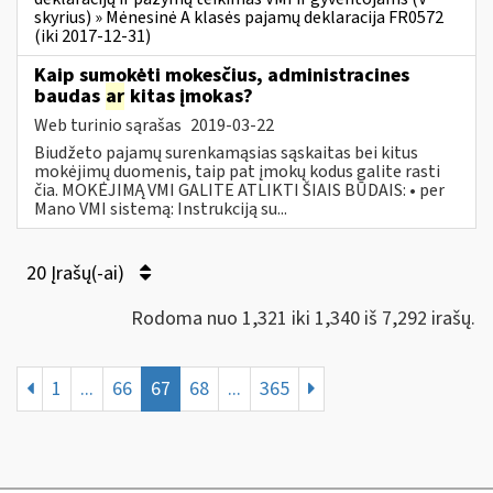
skyrius) » Mėnesinė A klasės pajamų deklaracija FR0572
(iki 2017-12-31)
Kaip sumokėti mokesčius, administracines
baudas
ar
kitas įmokas?
Web turinio sąrašas
2019-03-22
Biudžeto pajamų surenkamąsias sąskaitas bei kitus
mokėjimų duomenis, taip pat įmokų kodus galite rasti
čia. MOKĖJIMĄ VMI GALITE ATLIKTI ŠIAIS BŪDAIS: • per
Mano VMI sistemą: Instrukciją su...
20 Įrašų(-ai)
Rodoma nuo 1,321 iki 1,340 iš 7,292 irašų.
1
...
66
67
68
...
365