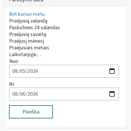
Bet kuriuo metu
Praėjusią valandą
Paskutines 24 valandas
Praėjusią savaitę
Praėjusį mėnesį
Praėjusiais metais
Laikotarpyje…
Nuo
Iki
Paieška