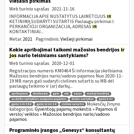
viešasis pirkimas
Web turinio sąrašas
2021-11-16
INFORMACIJA APIE NUSTATYTUS LAIMĖTOJUS
IR
KETINIMĄ SUDARYTI SUTARTIS Paslaugų pirkimai I.
PERKANČIOJI ORGANIZACIJA, ADRESAS
IR
KONTAKTINIAI...
Metai:
2021
Pagrindinis:
Viešieji pirkimai
Kokie apribojimai taikomi mažosios bendrijos
ir
jos
nario teisiniams santykiams?
Web turinio sąrašas
2020-12-01
Registracijos numeris KM0464 Ši informacija skelbiama:
Mažosios bendrijos nario/vadovo pajamos Nuo 2020-11-
19 MB narys gali sudaryti civilines sutartis su MB dėl
paslaugų teikimo ir (ar) darbų...
apribojimai
dividendai
gpm
mb
narys
mažoji bendrija
su darbo santykiais susijusios pajamos
darbo santykiai
gpmį 6 str
Mokesčių žinyno
gpmį 2 str 34 d
gpmį 12 str 2 d
civilinė sutartis
kategorijos:
Gyventojų pajamų mokestis » Pajamos iš
verslo/ veiklos » Mažosios bendrijos nario/vadovo
pajamos
Programinės įrangos „Genesys“ konsultantų