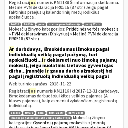
Registraci
jos
numeris KM1138 Ši informacija skelbiama:
Metinė PVM deklaracija FR0516 (87 str.) Jeigu pagal
faktinius praėjusių kalendorinių metų rodiklius
apskaičiuota...
fr0516
fr0516a
pvm
metinė pvm deklaracija
pvmį 87 str
Mokesčių žinyno kategorijos:
Pridėtinės vertės mokestis
» PVM deklaravimas (IX skyrius) » Metinė PVM deklaracija
FR0516 (87 str.)
Ar
darbdavys, išmokėdamas išmokas pagal
individualią veiklą pagal pažymą, turi
apskaičiuoti...
ir
deklaruoti nuo išmokų pajamų
mokestį, jeigu nuolatinis Lietuvos gyventojas
dirba...įmonėje
ir
gauna darbo užmokestį bei
pagal įregistruotą individualią veiklą pagal
Web turinio sąrašas
2018-11-22
Registraci
jos
numeris KM1116 Iki 2017-12-31 darbdavys,
išmokėdamas darbuotojui kitos veiklos pajamas (A
klasės pajamas), kaip asmeniui vykdančiam įregistruotą
individualią...
a klasė
fr0572
gpm
gpmį 22 str
gpmį 24 str
Mokesčių žinyno
išmoka pagal individualią veiklą darbuotoju
kategorijos:
Gyventojų pajamų mokestis » Įmonių
deklaracijų ir pažymų teikimas VMI ir gyventojams (V