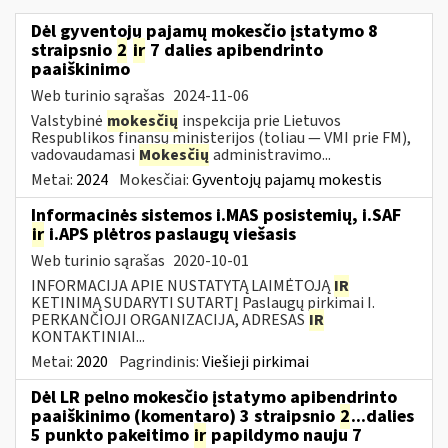
Dėl gyventojų pajamų mokesčio įstatymo 8
straipsnio
2
ir
7 dalies apibendrinto
paaiškinimo
Web turinio sąrašas
2024-11-06
Valstybinė
mokesčių
inspekcija prie Lietuvos
Respublikos finansų ministerijos (toliau — VMI prie FM),
vadovaudamasi
Mokesčių
administravimo...
Metai:
2024
Mokesčiai:
Gyventojų pajamų mokestis
Informacinės sistemos i.MAS posistemių, i.SAF
ir
i.APS plėtros paslaugų viešasis
Web turinio sąrašas
2020-10-01
INFORMACIJA APIE NUSTATYTĄ LAIMĖTOJĄ
IR
KETINIMĄ SUDARYTI SUTARTĮ Paslaugų pirkimai I.
PERKANČIOJI ORGANIZACIJA, ADRESAS
IR
KONTAKTINIAI...
Metai:
2020
Pagrindinis:
Viešieji pirkimai
Dėl LR pelno mokesčio įstatymo apibendrinto
paaiškinimo (komentaro) 3 straipsnio
2
...dalies
5 punkto pakeitimo
ir
papildymo nauju 7