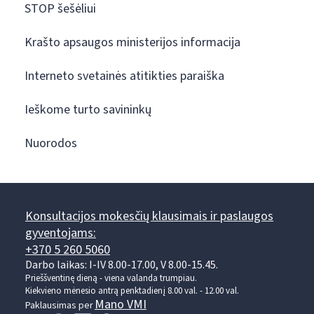
STOP šešėliui
Krašto apsaugos ministerijos informacija
Interneto svetainės atitikties paraiška
Ieškome turto savininkų
Nuorodos
Konsultacijos mokesčių klausimais ir paslaugos
gyventojams:
+370 5 260 5060
Darbo laikas: I-IV 8.00-17.00, V 8.00-15.45.
Prieššventinę dieną - viena valanda trumpiau.
Kiekvieno mėnesio antrą penktadienį 8.00 val. - 12.00 val.
Mano VMI
Paklausimas per