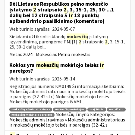
Dėl Lietuvos Respublikos pelno mokesčio
įstatymo
2
straipsnio
2
, 3, 15-1, 25, 30-...1
dalių bei 12 straipsnio 5
ir
18 punktų
apibendrinto paaiškinimo (komentaro)
Web turinio sąrašas
2024-05-07
Siekdami užtikrinti sklandų
mokesčių
įstatymų
įgyvendinimą, parengėme PMĮ[1]
2
straipsnio
2
, 3, 15-1,
25, 30-1 dalių bei...
Metai:
2024
Mokesčiai:
Pelno mokestis
Kokios yra
mokesčių
mokėtojo teisės
ir
pareigos?
Web turinio sąrašas
2025-05-14
Registracijos numeris KM0149 Ši informacija skelbiama:
Mokesčių administratoriaus ir mokesčių mokėtojo teisės
ir pareigos (32-42 str.) Mokesčių mokėtojo teisės
Mokesčių mokėtojo pareigos iš VMI...
mokesčių administravimas
mokesčių mokėtojas
maį 36 str.
maį 40 str.
Mokesčių žinyno kategorijos:
mokesčių mokėtojo pareigos
Mokesčių administravimas » Mokesčių administratoriaus
ir mokesčių mokėtojo teisės ir pareigos (32-42 s