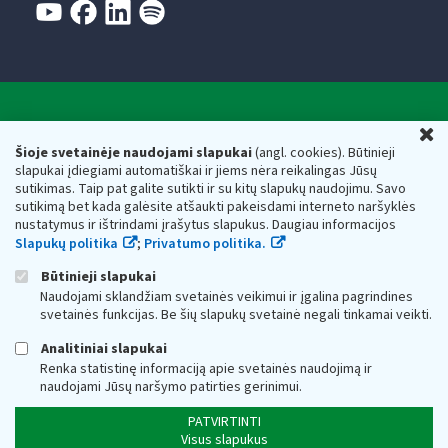
Valstybinė mokesčių inspekcija prie Lietuvos
U
Respublikos finansų ministerijos
Šioje svetainėje naudojami slapukai
(angl. cookies). Būtinieji
slapukai įdiegiami automatiškai ir jiems nėra reikalingas Jūsų
Biudžetinė įstaiga. Juridinio asmens kodas — 188659752,
sutikimas. Taip pat galite sutikti ir su kitų slapukų naudojimu. Savo
adresas: Vasario 16-osios g. 14, 01107 Vilnius, Lietuva, el.paštas:
sutikimą bet kada galėsite atšaukti pakeisdami interneto naršyklės
vmi@vmi.lt
, E. pristatymo dėžutės adresas 188659752
nustatymus ir ištrindami įrašytus slapukus. Daugiau informacijos
Duomenys apie Valstybinę mokesčių inspekciją prie Lietuvos
Slapukų politika
;
Privatumo politika.
Respublikos finansų ministerijos kaupiami ir saugomi Juridinių
asmenų registre
Būtinieji slapukai
Naudojami sklandžiam svetainės veikimui ir įgalina pagrindines
svetainės funkcijas. Be šių slapukų svetainė negali tinkamai veikti.
Analitiniai slapukai
Renka statistinę informaciją apie svetainės naudojimą ir
naudojami Jūsų naršymo patirties gerinimui.
PATVIRTINTI
Visus slapukus