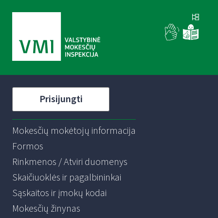
Prisijungti
Mokesčių mokėtojų informacija
Formos
Rinkmenos / Atviri duomenys
Skaičiuoklės ir pagalbininkai
Sąskaitos ir įmokų kodai
Mokesčių žinynas