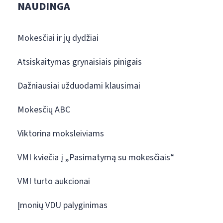
NAUDINGA
Mokesčiai ir jų dydžiai
Atsiskaitymas grynaisiais pinigais
Dažniausiai užduodami klausimai
Mokesčių ABC
Viktorina moksleiviams
VMI kviečia į „Pasimatymą su mokesčiais“
VMI turto aukcionai
Įmonių VDU palyginimas