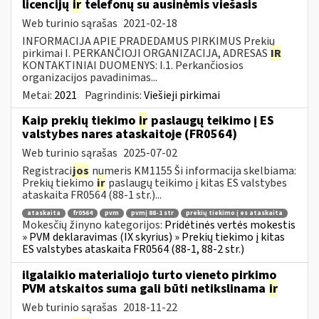
licencijų
ir
telefonų su ausinėmis viešasis
Web turinio sąrašas
2021-02-18
INFORMACIJA APIE PRADEDAMUS PIRKIMUS Prekių
pirkimai I. PERKANČIOJI ORGANIZACIJA, ADRESAS
IR
KONTAKTINIAI DUOMENYS: I.1. Perkančiosios
organizacijos pavadinimas...
Metai:
2021
Pagrindinis:
Viešieji pirkimai
Kaip prekių tiekimo
ir
paslaugų teikimo į ES
valstybes nares ataskaitoje (FR0564)
Web turinio sąrašas
2025-07-02
Registraci
jos
numeris KM1155 Ši informacija skelbiama:
Prekių tiekimo
ir
paslaugų teikimo į kitas ES valstybes
ataskaita FR0564 (88-1 str.)...
ataskaita
fr0564
pvm
pvmį 88-1 str
prekių tiekimo į es ataskaita
Mokesčių žinyno kategorijos:
Pridėtinės vertės mokestis
» PVM deklaravimas (IX skyrius) » Prekių tiekimo į kitas
ES valstybes ataskaita FR0564 (88-1, 88-2 str.)
ilgalaikio materialiojo turto vieneto pirkimo
PVM atskaitos suma gali būti netikslinama
ir
Web turinio sąrašas
2018-11-22