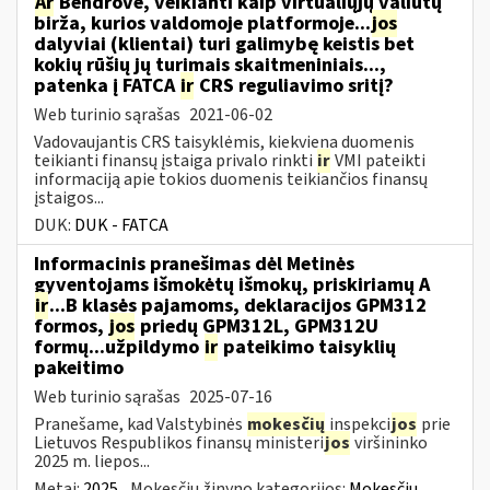
Ar
Bendrovė, veikianti kaip virtualiųjų valiutų
birža, kurios valdomoje platformoje...
jos
dalyviai (klientai) turi galimybę keistis bet
kokių rūšių jų turimais skaitmeniniais...,
patenka į FATCA
ir
CRS reguliavimo sritį?
Web turinio sąrašas
2021-06-02
Vadovaujantis CRS taisyklėmis, kiekviena duomenis
teikianti finansų įstaiga privalo rinkti
ir
VMI pateikti
informaciją apie tokios duomenis teikiančios finansų
įstaigos...
DUK:
DUK - FATCA
Informacinis pranešimas dėl Metinės
gyventojams išmokėtų išmokų, priskiriamų A
ir
...B klasės pajamoms, deklaracijos GPM312
formos,
jos
priedų GPM312L, GPM312U
formų...užpildymo
ir
pateikimo taisyklių
pakeitimo
Web turinio sąrašas
2025-07-16
Pranešame, kad Valstybinės
mokesčių
inspekci
jos
prie
Lietuvos Respublikos finansų ministeri
jos
viršininko
2025 m. liepos...
Metai:
2025
Mokesčių žinyno kategorijos:
Mokesčių