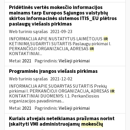
Pridėtinės vertės mokesčio informacijos
mainams tarp Europos Sąjungos valstybių
skirtos informacinės sistemos ITIS_EU plėtros
paslaugų viešasis pirkimas
Web turinio sąrašas
2021-09-23
INFORMACIJA APIE NUSTATYTUS LAIMĖTOJUS
IR
KETINIMĄ SUDARYTI SUTARTIS Paslaugų pirkimai I.
PERKANČIOJI ORGANIZACIJA, ADRESAS
IR
KONTAKTINIAI...
Metai:
2021
Pagrindinis:
Viešieji pirkimai
Programinės įrangos viešasis pirkimas
Web turinio sąrašas
2021-12-02
INFORMACIJA APIE SUDARYTAS SUTARTIS Prekių
pirkimai I. PERKANČIOJI ORGANIZACIJA, ADRESAS
IR
KONTAKTINIAI DUOMENYS: I.1. Perkančiosios
organizacijos pavadinimas...
Metai:
2021
Pagrindinis:
Viešieji pirkimai
Kuriais atvejais neteikiamas prašymas norint
įskaityti VMI administruojamų
mokesčių