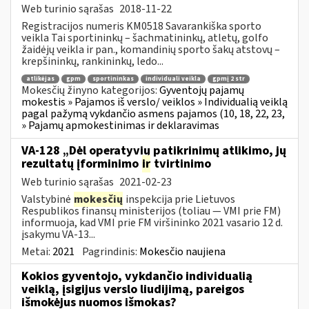
Web turinio sąrašas
2018-11-22
Registracijos numeris KM0518 Savarankiška sporto
veikla Tai sportininkų – šachmatininkų, atletų, golfo
žaidėjų veikla ir pan., komandinių sporto šakų atstovų –
krepšininkų, rankininkų, ledo...
atlikėjas
gpm
sportininkas
individuali veikla
gpmį 2 str
Mokesčių žinyno kategorijos:
Gyventojų pajamų
mokestis » Pajamos iš verslo/ veiklos » Individualią veiklą
pagal pažymą vykdančio asmens pajamos (10, 18, 22, 23,
» Pajamų apmokestinimas ir deklaravimas
VA-128 „Dėl operatyvių patikrinimų atlikimo, jų
rezultatų įforminimo
ir
tvirtinimo
Web turinio sąrašas
2021-02-23
Valstybinė
mokesčių
inspekcija prie Lietuvos
Respublikos finansų ministerijos (toliau ― VMI prie FM)
informuoja, kad VMI prie FM viršininko 2021 vasario 12 d.
įsakymu VA-13...
Metai:
2021
Pagrindinis:
Mokesčio naujiena
Kokios gyventojo, vykdančio individualią
veiklą, įsigijus verslo liudijimą, pareigos
išmokėjus nuomos išmokas?