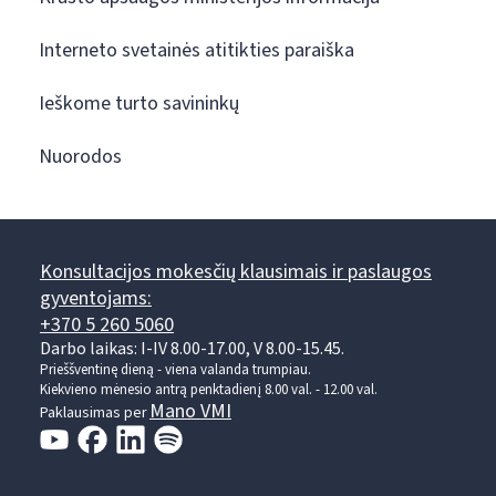
Interneto svetainės atitikties paraiška
Ieškome turto savininkų
Nuorodos
Konsultacijos mokesčių klausimais ir paslaugos
gyventojams:
+370 5 260 5060
Darbo laikas: I-IV 8.00-17.00, V 8.00-15.45.
Prieššventinę dieną - viena valanda trumpiau.
Kiekvieno mėnesio antrą penktadienį 8.00 val. - 12.00 val.
Mano VMI
Paklausimas per