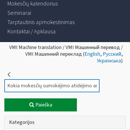
Mokesčių kalendorius
Seminarai
Tarptautinis apmokestinimas
Kontaktai / Apklausa
VMI Machine translation / VMI Машинный перевод /
VMI Машинний переклад (
English
,
Русский
,
Українська
)
Paieška
Kategorijos