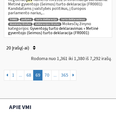
Metinė gyventojo (šeimos) turto deklaracija (FR0001)
Kandidatams į valstybės politikus, į Europos
parlamento narius,...
fr0001
pažyma
turto deklaracija
turto deklaravimas
Mokesčių žinyno
duomenų išrašas
deklaracijos išrašas
kategorijos:
Gyventojų turto deklaravimas » Metinė
gyventojo (šeimos) turto deklaracija (FR0001)
20 Įrašų(-ai)
Rodoma nuo 1,361 iki 1,380 iš 7,292 irašų.
1
...
68
69
70
...
365
APIE VMI