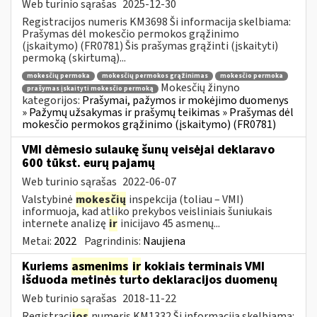
Web turinio sąrašas
2025-12-30
Registracijos numeris KM3698 Ši informacija skelbiama:
Prašymas dėl mokesčio permokos grąžinimo
(įskaitymo) (FR0781) Šis prašymas grąžinti (įskaityti)
permoką (skirtumą)...
mokesčių permoka
mokesčių permokos grąžinimas
mokesčio permoka
Mokesčių žinyno
prašymas įskaityti mokesčio permoką
kategorijos:
Prašymai, pažymos ir mokėjimo duomenys
» Pažymų užsakymas ir prašymų teikimas » Prašymas dėl
mokesčio permokos grąžinimo (įskaitymo) (FR0781)
VMI dėmesio sulaukę šunų veisėjai deklaravo
600 tūkst. eurų pajamų
Web turinio sąrašas
2022-06-07
Valstybinė
mokesčių
inspekcija (toliau – VMI)
informuoja, kad atliko prekybos veisliniais šuniukais
internete analizę
ir
inicijavo 45 asmenų...
Metai:
2022
Pagrindinis:
Naujiena
Kuriems
asmenims
ir
kokiais terminais VMI
išduoda metinės turto deklaracijos duomenų
Web turinio sąrašas
2018-11-22
Registraci
jos
numeris KM1332 Ši informacija skelbiama: