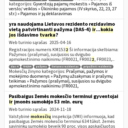
kategorijos:
Gyventojų pajamų mokestis » Pajamos iš
verslo/ veiklos » Ūkininko pajamos (IV skyrius, 22, 23, 27
str.) » Pajamos ir jų deklaravimas
yra naudojama Lietuvos rezidento rezidavimo
vietą patvirtinanti pažyma (DAS-4)
ir
...
kokia
jos
išdavimo
tvarka
?
Web turinio sąrašas
2025-04-16
Registracijos numeris KM153
2
Ši informacija skelbiama:
Pažymos (prašymai), susijusios su dvigubo
apmokestinimo naikinimu (FR0021, FR002
2
, FR0023,...
das-4
fr0254
pažyma
lietuvos rezidentas
pripažinti rezidentu
Mokesčių žinyno kategorijos:
Prašymai, pažymos ir
mokėjimo duomenys » Pažymų užsakymas ir prašymų
teikimas » Pažymos (prašymai), susijusios su dvigubo
apmokestinimo naikinimu (FR0021,
Pasibaigus žemės mokesčio terminui gyventojai
ir
įmonės sumokėjo 53 mln. eurų
Web turinio sąrašas
2024-11-18
Valstybinė
mokesčių
inspekcija (VMI) informuoja, kad
pasibaigus žemės mokesčio terminui 634 tūkst. žemės
savininkų sumokėjo beveik 90 proc. visos apskaičiuotos