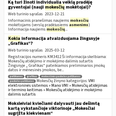
Ką turi žinoti individualią veiklą pradėję
gyventojai (nauji
mokesčių
mokėtojai)?
Web turinio sąrašas
2023-12-21
Informacinis pranešimas naujiems
mokesčių
mokėtojams (verslą pradėjusiems
asmenims
)
Informacija naujiems
mokesčių
...
Kokia
informacija atvaizduojama žingsnyje
„Grafikas“?
Web turinio sąrašas
2025-03-12
Registracijos numeris KM3412 Ši informacija skelbiama:
Mokesčių atidėjimo ir mokėjimo dalimis sutartis
Žingsnyje „ Grafikas“ pateikiamos preliminarios įmokų
datos ir mėnesinės įmokos, be...
palūkanos
grafikas
mokestinės paskolos palūkanos
Mokesčių žinyno kategorijos:
VMI
paskolos palūkanos
elektroninės sistemos » Mano VMI » Mokesčių atidėjimas
ir termino keitimas » Mokesčių atidėjimo ir mokėjimo
dalimis sutartis
Moksleiviai kviečiami dalyvauti jau dešimtą
kartą vykstančioje viktorinoje „Mokesčiai
sugrįžta kiekvienam“