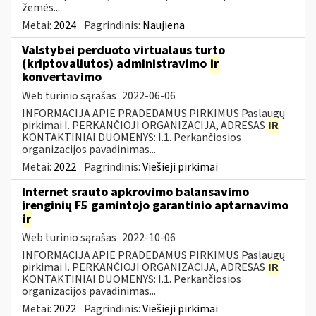
žemės...
Metai:
2024
Pagrindinis:
Naujiena
Valstybei perduoto virtualaus turto
(kriptovaliutos) administravimo
ir
konvertavimo
Web turinio sąrašas
2022-06-06
INFORMACIJA APIE PRADEDAMUS PIRKIMUS Paslaugų
pirkimai I. PERKANČIOJI ORGANIZACIJA, ADRESAS
IR
KONTAKTINIAI DUOMENYS: I.1. Perkančiosios
organizacijos pavadinimas...
Metai:
2022
Pagrindinis:
Viešieji pirkimai
Internet srauto apkrovimo balansavimo
įrenginių F5 gamintojo garantinio aptarnavimo
ir
Web turinio sąrašas
2022-10-06
INFORMACIJA APIE PRADEDAMUS PIRKIMUS Paslaugų
pirkimai I. PERKANČIOJI ORGANIZACIJA, ADRESAS
IR
KONTAKTINIAI DUOMENYS: I.1. Perkančiosios
organizacijos pavadinimas...
Metai:
2022
Pagrindinis:
Viešieji pirkimai