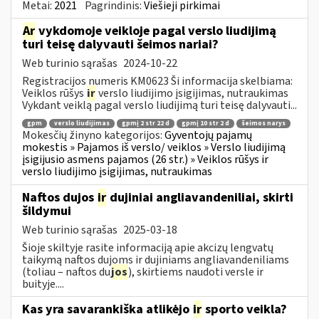
Metai:
2021
Pagrindinis:
Viešieji pirkimai
Ar
vykdomoje veikloje pagal verslo liudijimą
turi teisę dalyvauti šeimos nariai?
Web turinio sąrašas
2024-10-22
Registracijos numeris KM0623 Ši informacija skelbiama:
Veiklos rūšys
ir
verslo liudijimo įsigijimas, nutraukimas
Vykdant veiklą pagal verslo liudijimą turi teisę dalyvauti...
gpm
verslo liudijimas
gpmį 2 str 22 d
gpmį 10 str 2 d
šeimos narys
Mokesčių žinyno kategorijos:
Gyventojų pajamų
mokestis » Pajamos iš verslo/ veiklos » Verslo liudijimą
įsigijusio asmens pajamos (26 str.) » Veiklos rūšys ir
verslo liudijimo įsigijimas, nutraukimas
Naftos dujos
ir
dujiniai angliavandeniliai, skirti
šildymui
Web turinio sąrašas
2025-03-18
Šioje skiltyje rasite informaciją apie akcizų lengvatų
taikymą naftos dujoms ir dujiniams angliavandeniliams
(toliau – naftos du
jos
), skirtiems naudoti versle ir
buityje....
Kas yra savarankiška atlikėjo
ir
sporto veikla?