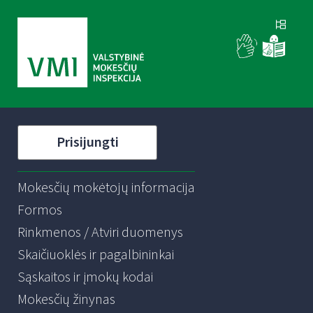
Prisijungti
Mokesčių mokėtojų informacija
Formos
Rinkmenos / Atviri duomenys
Skaičiuoklės ir pagalbininkai
Sąskaitos ir įmokų kodai
Mokesčių žinynas