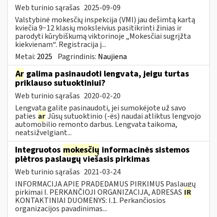
Web turinio sąrašas
2025-09-09
Valstybinė mokesčių inspekcija (VMI) jau dešimtą kartą
kviečia 9−12 klasių moksleivius pasitikrinti žinias ir
parodyti kūrybiškumą viktorinoje „Mokesčiai sugrįžta
kiekvienam“. Registracija į...
Metai:
2025
Pagrindinis:
Naujiena
Ar
galima pasinaudoti lengvata, jeigu turtas
priklauso sutuoktiniui?
Web turinio sąrašas
2020-02-20
Lengvata galite pasinaudoti, jei sumokėjote už savo
paties
ar
Jūsų sutuoktinio (-ės) naudai atliktus lengvojo
automobilio remonto darbus. Lengvata taikoma,
neatsižvelgiant...
Integruotos
mokesčių
informacinės sistemos
plėtros paslaugų viešasis pirkimas
Web turinio sąrašas
2021-03-24
INFORMACIJA APIE PRADEDAMUS PIRKIMUS Paslaugų
pirkimai I. PERKANČIOJI ORGANIZACIJA, ADRESAS
IR
KONTAKTINIAI DUOMENYS: I.1. Perkančiosios
organizacijos pavadinimas...