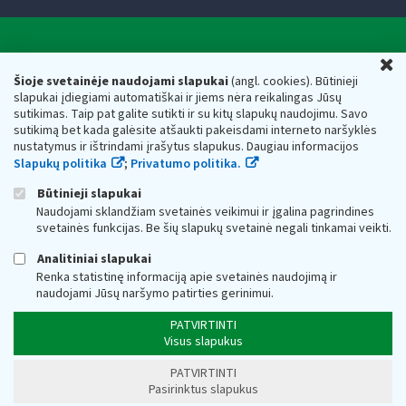
Valstybinė mokesčių inspekcija prie Lietuvos
U
Respublikos finansų ministerijos
Šioje svetainėje naudojami slapukai
(angl. cookies). Būtinieji
slapukai įdiegiami automatiškai ir jiems nėra reikalingas Jūsų
Biudžetinė įstaiga. Juridinio asmens kodas — 188659752,
sutikimas. Taip pat galite sutikti ir su kitų slapukų naudojimu. Savo
adresas: Vasario 16-osios g. 14, 01107 Vilnius, Lietuva, el.paštas:
sutikimą bet kada galėsite atšaukti pakeisdami interneto naršyklės
vmi@vmi.lt
, E. pristatymo dėžutės adresas 188659752
nustatymus ir ištrindami įrašytus slapukus. Daugiau informacijos
Duomenys apie Valstybinę mokesčių inspekciją prie Lietuvos
Slapukų politika
;
Privatumo politika.
Respublikos finansų ministerijos kaupiami ir saugomi Juridinių
asmenų registre
Būtinieji slapukai
Naudojami sklandžiam svetainės veikimui ir įgalina pagrindines
svetainės funkcijas. Be šių slapukų svetainė negali tinkamai veikti.
Analitiniai slapukai
Renka statistinę informaciją apie svetainės naudojimą ir
naudojami Jūsų naršymo patirties gerinimui.
PATVIRTINTI
Visus slapukus
PATVIRTINTI
Pasirinktus slapukus