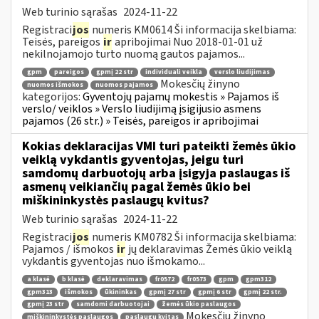
Web turinio sąrašas
2024-11-22
Registraci
jos
numeris KM0614 Ši informacija skelbiama:
Teisės, pareigos
ir
apribojimai Nuo 2018-01-01 už
nekilnojamojo turto nuomą gautos pajamos...
gpm
pareigos
gpmį 22 str
individuali veikla
verslo liudijimas
Mokesčių žinyno
nuomos išmokos
nuomos pajamos
kategorijos:
Gyventojų pajamų mokestis » Pajamos iš
verslo/ veiklos » Verslo liudijimą įsigijusio asmens
pajamos (26 str.) » Teisės, pareigos ir apribojimai
Kokias deklaracijas VMI turi pateikti žemės ūkio
veiklą vykdantis gyventojas, jeigu turi
samdomų darbuotojų arba įsigyja paslaugas iš
asmenų veikiančių pagal žemės ūkio bei
miškininkystės paslaugų kvitus?
Web turinio sąrašas
2024-11-22
Registraci
jos
numeris KM0782 Ši informacija skelbiama:
Pajamos / išmokos
ir
jų deklaravimas Žemės ūkio veiklą
vykdantis gyventojas nuo išmokamo...
a klasė
b klasė
deklaravimas
fr0572
fr0573
gpm
gpm312
gpm313
išmokos
ūkininkas
gpmį 27 str
gpmį 6 str
gpmį 22 str.
gpmį 23 str
samdomi darbuotojai
žemės ūkio paslaugos
Mokesčių žinyno
miškininkystės paslaugos
paslaugų kvitas