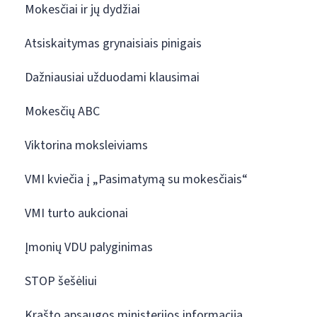
Mokesčiai ir jų dydžiai
Atsiskaitymas grynaisiais pinigais
Dažniausiai užduodami klausimai
Mokesčių ABC
Viktorina moksleiviams
VMI kviečia į „Pasimatymą su mokesčiais“
VMI turto aukcionai
Įmonių VDU palyginimas
STOP šešėliui
Krašto apsaugos ministerijos informacija