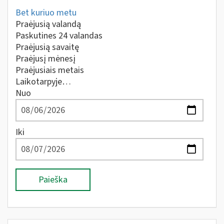
Bet kuriuo metu
Praėjusią valandą
Paskutines 24 valandas
Praėjusią savaitę
Praėjusį mėnesį
Praėjusiais metais
Laikotarpyje…
Nuo
Iki
Paieška