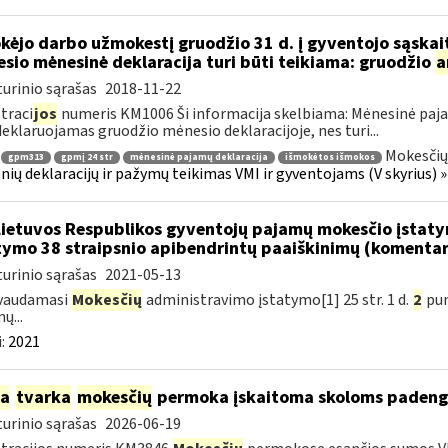
kėjo darbo užmokestį gruodžio 31 d. į gyventojo sąskait
sio mėnesinė deklaracija turi būti teikiama: gruodžio
a
urinio sąrašas
2018-11-22
traci
jos
numeris KM1006 Ši informacija skelbiama: Mėnesinė paj
deklaruojamas gruodžio mėnesio deklaracijoje, nes turi...
Mokesčių
gpm313
gpmį 24 str
mėnesinė pajamų deklaracija
išmokėtos išmokos
nių deklaracijų ir pažymų teikimas VMI ir gyventojams (V skyrius)
Lietuvos Respublikos gyventojų pajamų mokesčio įstat
tymo 38 straipsnio apibendrintų paaiškinimų (komenta
urinio sąrašas
2021-05-13
vaudamasi
Mokesčių
administravimo įstatymo[1] 25 str. 1 d.
2
pu
ų...
:
2021
ia
tvarka
mokesčių
permoka įskaitoma skoloms padeng
urinio sąrašas
2026-06-19