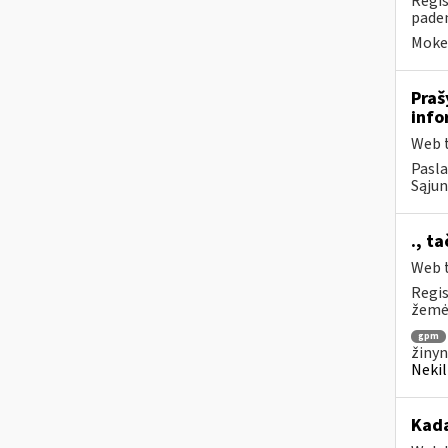
Regis
paden
Mokes
Praš
info
Web t
Pasla
Sąjun
., t
Web t
Regis
žemės
gpm
žinyn
Nekil
Kada