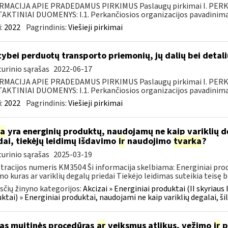
RMACIJA APIE PRADEDAMUS PIRKIMUS Paslaugų pirkimai I. PER
KTINIAI DUOMENYS: I.1. Perkančiosios organizacijos pavadinimas
:
2022
Pagrindinis:
Viešieji pirkimai
tybei perduotų transporto priemonių, jų dalių bei deta
urinio sąrašas
2022-06-17
RMACIJA APIE PRADEDAMUS PIRKIMUS Paslaugų pirkimai I. PER
KTINIAI DUOMENYS: I.1. Perkančiosios organizacijos pavadinimas
:
2022
Pagrindinis:
Viešieji pirkimai
ia
yra energinių produktų, naudojamų ne kaip variklių d
dai, tiekėjų leidimų išdavimo
ir
naudojimo
tvarka
?
urinio sąrašas
2025-03-19
tracijos numeris KM3504 Ši informacija skelbiama: Energiniai produ
mo kuras ar variklių degalų priedai Tiekėjo leidimas suteikia teisę be
čių žinyno kategorijos:
Akcizai » Energiniai produktai (II skyriaus 
ktai) » Energiniai produktai, naudojami ne kaip variklių degalai, ši
as muitinės procedūras
ar
veiksmus atlikus, vežimo
ir
p