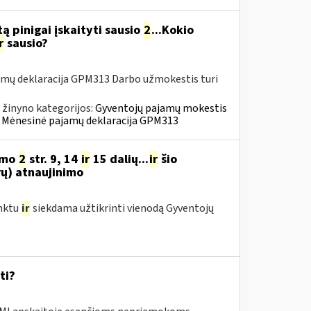
ą pinigai įskaityti sausio
2
...Kokio
r
sausio?
amų deklaracija GPM313 Darbo užmokestis turi
 žinyno kategorijos:
Gyventojų pajamų mokestis
 » Mėnesinė pajamų deklaracija GPM313
ymo
2
str. 9, 14
ir
15 dalių...
ir
šio
rų) atnaujinimo
nktu
ir
siekdama užtikrinti vienodą Gyventojų
ti?