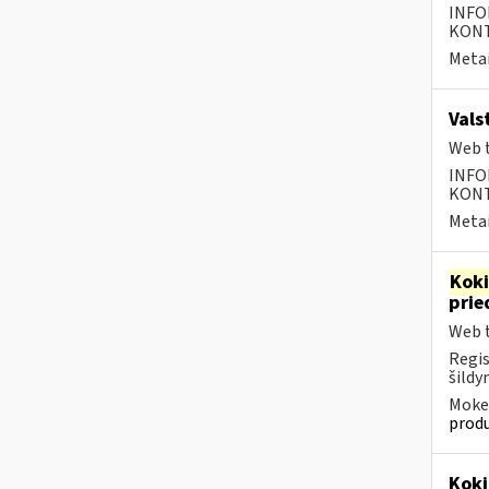
INFO
KONTA
Metai
Vals
Web t
INFO
KONTA
Metai
Kok
prie
Web t
Regis
šildy
Mokes
produ
Koki