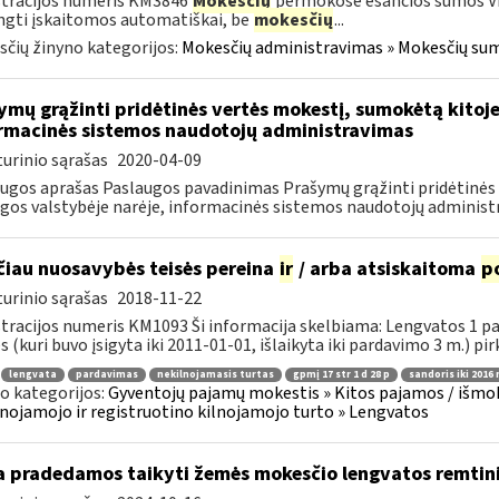
tracijos numeris KM3846
Mokesčių
permokose esančios sumos V
gti įskaitomos automatiškai, be
mokesčių
...
čių žinyno kategorijos:
Mokesčių administravimas » Mokesčių sumo
ymų grąžinti pridėtinės vertės mokestį, sumokėtą kitoj
rmacinės sistemos naudotojų administravimas
urinio sąrašas
2020-04-09
ugos aprašas Paslaugos pavadinimas Prašymų grąžinti pridėtinės
gos valstybėje narėje, informacinės sistemos naudotojų administra
ačiau nuosavybės teisės pereina
ir
/ arba atsiskaitoma
p
urinio sąrašas
2018-11-22
tracijos numeris KM1093 Ši informacija skelbiama: Lengvatos 1 p
 (kuri buvo įsigyta iki 2011-01-01, išlaikyta iki pardavimo 3 m.) pirk
lengvata
pardavimas
nekilnojamasis turtas
gpmį 17 str 1 d 28 p
sandoris iki 2016
o kategorijos:
Gyventojų pajamų mokestis » Kitos pajamos / išmok
nojamojo ir registruotino kilnojamojo turto » Lengvatos
 pradedamos taikyti žemės mokesčio lengvatos remtin