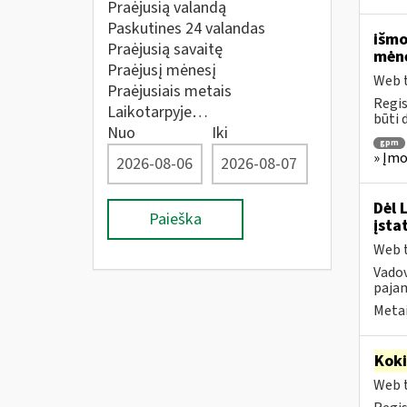
Praėjusią valandą
Paskutines 24 valandas
išmo
Praėjusią savaitę
mėne
Praėjusį mėnesį
Web t
Praėjusiais metais
Regis
Laikotarpyje…
būti 
Nuo
Iki
gpm
» Įmo
Dėl 
Paieška
įsta
Web t
Vado
pajam
Metai
Kok
Web t