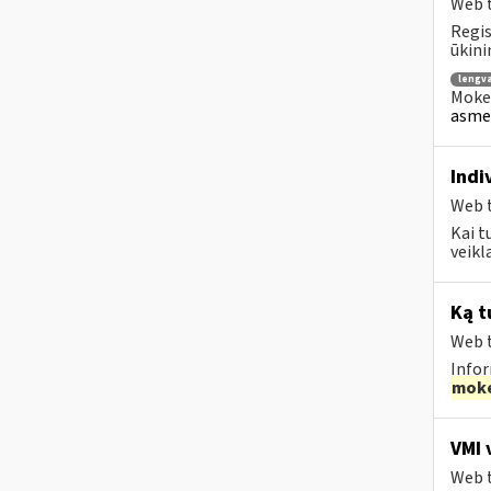
Web t
Regis
ūkini
lengv
Mokes
asmen
Indi
Web t
Kai t
veikl
Ką t
Web t
Infor
moke
VMI 
Web t