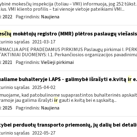
ybinė mokesčių inspekcija (toliau – VMI) informuoja, jog 252 tūkst.
lius. VMI kliento profilis – tai vienoje vietoje pateikiami VMI...
:
2022
Pagrindinis:
Naujiena
sčių
mokėtojų registro (MMR) plėtros paslaugų viešasis
urinio sąrašas
2021-03-17
RMACIJA APIE PRADEDAMUS PIRKIMUS Paslaugų pirkimai I. PER
KTINIAI DUOMENYS: I.1. Perkančiosios organizacijos pavadinimas
:
2021
Pagrindinis:
Viešieji pirkimai
ualiame buhalteryje i.APS - galimybė išrašyti e.kvitą
ir
e.
urinio sąrašas
2025-04-02
muojame, kad patobulinome supaprastintos buhalterinės apskaitos
amoje jau galima išrašyti
ir
gauti e.kvitą bei e.sąskaitą...
:
2025
Pagrindinis:
Naujiena
tybei perduotų transporto priemonių, jų dalių bei deta
urinio sąrašas
2022-05-27