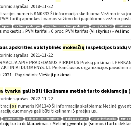
urinio sąrašas
2018-11-22
tracijos numeris KM0333 Ši informacija skelbiama: Vežimo ir su jo
 PVM tarifą apmokestinamos vežimo bei papildomos vežimo paslau
0 proc
vežimo paslaugos
papildomos vežimo paslaugos
pvmį 45 str 2 d
muitinės 
s mokestis » PVM tarifai » 0 proc. PVM tarifas (VI skyrius) » Vežimo
iaus apskrities valstybinės
mokesčių
inspekcijos baldų v
urinio sąrašas
2021-11-22
RMACIJA APIE PRADEDAMUS PIRKIMUS Prekių pirkimai I. PERKA
KTINIAI DUOMENYS: I.1. Perkančiosios organizacijos pavadinimas
:
2021
Pagrindinis:
Viešieji pirkimai
ia
tvarka
gali būti tikslinama metinė turto deklaracija 
urinio sąrašas
2022-11-22
traci
jos
numeris KM1340 Ši informacija skelbiama: Metinė gyvento
racijų duomenys gali būti tikslinami 5 praėjusius...
sutuoktiniai
deklaracijos tikslinimas
įgaliotas asmuo
turto deklaracija
turto 
tojų turto deklaravimas » Metinė gyventojo (šeimos) turto deklar