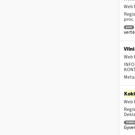
Web t
Regis
proc.
pvm
vertė
Viln
Web t
INFO
KONTA
Metai
Kok
Web t
Regis
Dekla
fr0001
Gyven