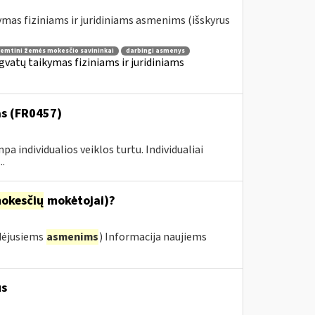
ymas fiziniams ir juridiniams asmenims (išskyrus
remtini žemės mokesčio savininkai
darbingi asmenys
gvatų taikymas fiziniams ir juridiniams
as (FR0457)
pa individualios veiklos turtu. Individualiai
.
okesčių
mokėtojai)?
dėjusiems
asmenims
) Informacija naujiems
us