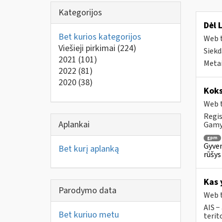
Kategorijos
Dėl 
Bet kurios kategorijos
Web t
Viešieji pirkimai
(224)
Siekd
2021
(101)
Metai
2022
(81)
2020
(38)
Koks
Web t
Regis
Aplankai
Gam
gpm
Gyven
Bet kurį aplanką
rūšys
Kas 
Parodymo data
Web t
AIS −
Bet kuriuo metu
terit