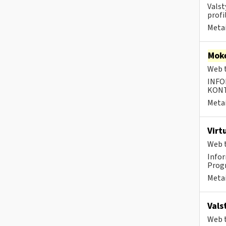
Valst
profi
Metai
Moke
Web t
INFO
KONTA
Metai
Virt
Web t
Infor
Progr
Metai
Vals
Web t