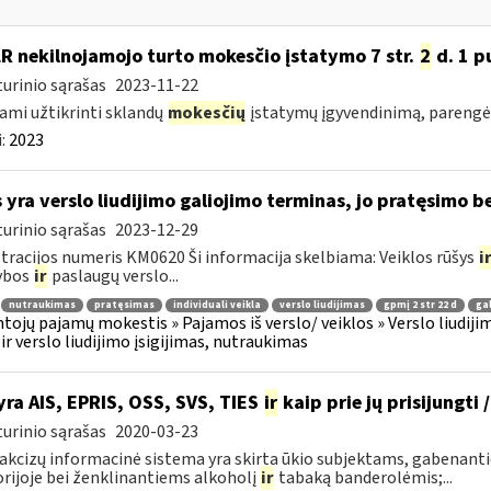
LR nekilnojamojo turto mokesčio įstatymo 7 str.
2
d. 1 pu
urinio sąrašas
2023-11-22
ami užtikrinti sklandų
mokesčių
įstatymų įgyvendinimą, parengė
:
2023
 yra verslo liudijimo galiojimo terminas, jo pratęsimo 
urinio sąrašas
2023-12-29
tracijos numeris KM0620 Ši informacija skelbiama: Veiklos rūšys
i
ybos
ir
paslaugų verslo...
nutraukimas
pratęsimas
individuali veikla
verslo liudijimas
gpmį 2 str 22 d
ga
tojų pajamų mokestis » Pajamos iš verslo/ veiklos » Verslo liudijim
 ir verslo liudijimo įsigijimas, nutraukimas
yra AIS, EPRIS, OSS, SVS, TIES
ir
kaip prie jų prisijungti 
urinio sąrašas
2020-03-23
 akcizų informacinė sistema yra skirta ūkio subjektams, gabenan
orijoje bei ženklinantiems alkoholį
ir
tabaką banderolėmis;...