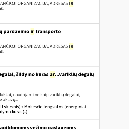
KANČIOJI ORGANIZACIJA, ADRESAS
IR
...
lių pardavimo
ir
transporto
KANČIOJI ORGANIZACIJA, ADRESAS
IR
...
egalai, šildymo kuras
ar
...variklių degalų
ktai, naudojami ne kaip variklių degalai,
 akcizų...
III skirsnis) » Mokesčio lengvatos (energiniai
ldymo kuras(..)
apildomoms vežimo paslaugoms