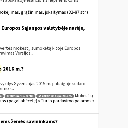
MI apskaitoje esančioms nepriemokoms
kėjimas, grąžinimas, įskaitymas (82-87 str.)
e Europos Sąjungos valstybėje narėje,
 vertės mokestį, sumokėtą kitoje Europos
vimas Versijos...
o
2016 m.?
avyzdys Gyventojas 2015 m. pabaigoje sudaro
imo -...
Mokesčių
 m
preliminari sutartis
atsiskaitymas po 2016 m.
os (pagal abėcėlę) » Turto pardavimo pajamos »
iems žemės savininkams?