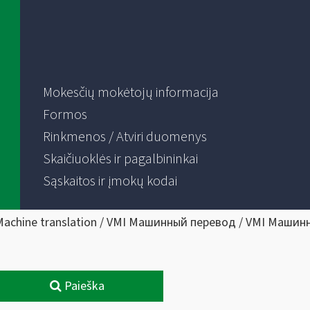
Mokesčių mokėtojų informacija
Formos
Rinkmenos / Atviri duomenys
Skaičiuoklės ir pagalbininkai
Sąskaitos ir įmokų kodai
Machine translation / VMI Машинный перевод / VMI Машин
Paieška