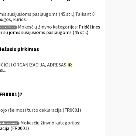
mis susijusioms paslaugoms (45 str.) Taikant 0
gos, kurios...
Mokesčių žinyno kategorijos:
Pridėtinės
procedūros
 ir su jomis susijusioms paslaugoms (45 str.)
iešasis pirkimas
NČIOJI ORGANIZACIJA, ADRESAS
IR
...
(FR0001)?
jo (šeimos) turto deklaracija (FR0001)
Mokesčių žinyno kategorijos:
deklaravimas
acija (FR0001)