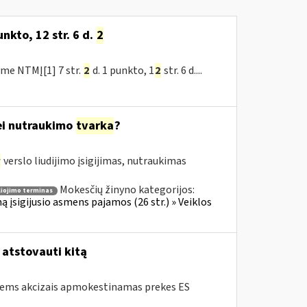
nkto, 12 str. 6 d.
2
me NTMĮ[1] 7 str.
2
d. 1 punkto, 1
2
str. 6 d....
bei nutraukimo
tvarka
?
r
verslo liudijimo įsigijimas, nutraukimas
Mokesčių žinyno kategorijos:
liojimo terminas
ą įsigijusio asmens pajamos (26 str.) » Veiklos
/ atstovauti kitą
tiems akcizais apmokestinamas prekes ES