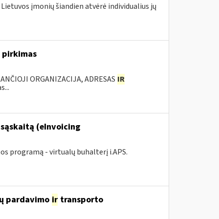
 Lietuvos įmonių šiandien atvėrė individualius jų
 pirkimas
KANČIOJI ORGANIZACIJA, ADRESAS
IR
...
sąskaitą (eInvoicing
 programą - virtualų buhalterį i.APS.
lių pardavimo
ir
transporto