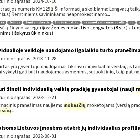
urinio sąrašas
2024-10-16
tracijos numeris KM125
2
Ši informacija skelbiama: Lengvatų taik
nkus) Remtiniems savininkams neapmokestinamo...
ata
šeimos
žemės mokestis
žmį 8 str. 2 d. 3 p
neapmokestinamasis dydis
nd
čių žinyno kategorijos:
Žemės mokestis » Lengvatos (8 str.) » Len
ims (išskyrus ūkininkus)
vidualioje veikloje naudojamo ilgalaikio turto pranešim
urinio sąrašas
2018-11-28
urtas yra gyventojo naudojamas tik savo individualiai veiklai, jis tam
ai vykdyti gali būti naudojamas asmeninis, sutuoktinio, taip pat ne..
uri žinoti individualią veiklą pradėję gyventojai (nauji
m
urinio sąrašas
2023-12-21
macinis pranešimas naujiems
mokesčių
mokėtojams (verslą pra
sčių
...
visoms Lietuvos įmonėms atvėrė jų individualius profili
urinio sąrašas
2022-08-01