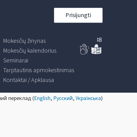
Prisijungti
Mokesčių žinynas
Mokesčių kalendorius
Seminarai
Tarptautinis apmokestinimas
Kontaktai / Apklausa
ний переклад (
English
,
Русский
,
Українська
)