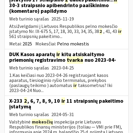
30-3 straipsnio apibendrinto paaiškinimo
(komentaro) papildymo
Web turinio sąrašas
2025-11-19
Atsižvelgdami į Lietuvos Respublikos pelno mokesčio
įstatymo Nr. IX-675 5, 17, 18, 30, 33, 34, 35, 38
2
, 41, 43
ir
561 straipsnių pakeitimo...
Metai:
2025
Mokesčiai:
Pelno mokestis
DUK Kasos aparatų
ir
kitų atsiskaitymo
priemonių registravimo
tvarka
nuo 2023-04-
Web turinio sąrašas
2023-04-25
1.Kas keičiasi nuo 2023-04-26 registruojant kasos
aparatus, tiesioginio ryšio terminalus, prekybos
(paslaugų teikimo ) automatus
ir
taksometrus? Iki
2023-04-24 Nuo...
X-233
2
, 6, 7, 8, 9, 10
ir
11 straipsnių pakeitimo
įstatymą
Web turinio sąrašas
2024-05-31
Valstybinė
mokesčių
inspekcija prie Lietuvos
Respublikos finansų ministerijos (toliau — VMI prie FM),
informuoja apie 2024 m. balandžio 25 d. priimtą Lietuvos