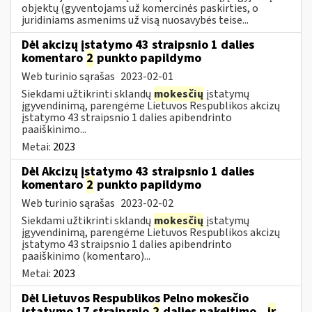
objektų (gyventojams už komercinės paskirties, o
juridiniams asmenims už visą nuosavybės teise...
Dėl akcizų įstatymo 43 straipsnio 1 dalies
komentaro
2
punkto papildymo
Web turinio sąrašas
2023-02-01
Siekdami užtikrinti sklandų
mokesčių
įstatymų
įgyvendinimą, parengėme Lietuvos Respublikos akcizų
įstatymo 43 straipsnio 1 dalies apibendrinto
paaiškinimo...
Metai:
2023
Dėl Akcizų įstatymo 43 straipsnio 1 dalies
komentaro
2
punkto papildymo
Web turinio sąrašas
2023-02-02
Siekdami užtikrinti sklandų
mokesčių
įstatymų
įgyvendinimą, parengėme Lietuvos Respublikos akcizų
įstatymo 43 straipsnio 1 dalies apibendrinto
paaiškinimo (komentaro)...
Metai:
2023
Dėl Lietuvos Respublikos Pelno mokesčio
įstatymo 17 straipsnio
2
dalies pakeitimo...
ir