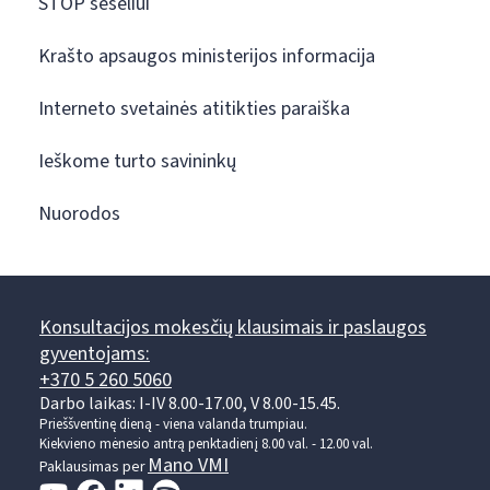
STOP šešėliui
Krašto apsaugos ministerijos informacija
Interneto svetainės atitikties paraiška
Ieškome turto savininkų
Nuorodos
Konsultacijos mokesčių klausimais ir paslaugos
gyventojams:
+370 5 260 5060
Darbo laikas: I-IV 8.00-17.00, V 8.00-15.45.
Prieššventinę dieną - viena valanda trumpiau.
Kiekvieno mėnesio antrą penktadienį 8.00 val. - 12.00 val.
Mano VMI
Paklausimas per