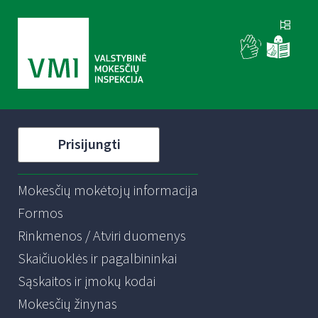
Prisijungti
Mokesčių mokėtojų informacija
Formos
Rinkmenos / Atviri duomenys
Skaičiuoklės ir pagalbininkai
Sąskaitos ir įmokų kodai
Mokesčių žinynas