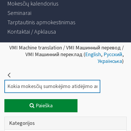
Mokesčių kalendorius
Seminarai
Tarptautinis apmokestinimas
Kontaktai / Apklausa
VMI Machine translation / VMI Машинный перевод /
VMI Машинний переклад (
English
,
Русский
,
Українська
)
Paieška
Kategorijos