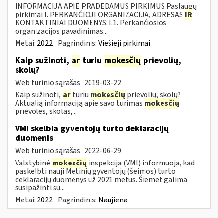
INFORMACIJA APIE PRADEDAMUS PIRKIMUS Paslaugų
pirkimai I. PERKANČIOJI ORGANIZACIJA, ADRESAS
IR
KONTAKTINIAI DUOMENYS: I.1. Perkančiosios
organizacijos pavadinimas...
Metai:
2022
Pagrindinis:
Viešieji pirkimai
Kaip sužinoti,
ar
turiu
mokesčių
prievolių,
skolų?
Web turinio sąrašas
2019-03-22
Kaip sužinoti,
ar
turiu
mokesčių
prievolių, skolų?
Aktualią informaciją apie savo turimas
mokesčių
prievoles, skolas,...
VMI skelbia gyventojų turto deklaracijų
duomenis
Web turinio sąrašas
2022-06-29
Valstybinė
mokesčių
inspekcija (VMI) informuoja, kad
paskelbti nauji Metinių gyventojų (šeimos) turto
deklaracijų duomenys už 2021 metus. Šiemet galima
susipažinti su...
Metai:
2022
Pagrindinis:
Naujiena