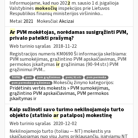
Informuojame, kad nuo 202
2
m. sausio 1 d. įsigalioja
Valstybinės
mokesčių
inspekcijos prie Lietuvos
Respublikos finansų ministerijos viršininko...
Metai:
2021
Mokesčiai:
Akcizai
Ar
PVM mokėtojas, norėdamas susigrąžinti PVM,
privalo pateikti prašymą?
Web turinio sąrašas
2018-11-22
Registracijos numeris KM0690 Ši informacija skelbiama:
PVM sumokėjimas, grąžintino PVM apskaičiavimas, PVM
permokos įskaitymas
ir
grąžinimas (90-94 str.) PVM
grąžinimui PVM...
fr0781
pvm
pvm grąžinimas
pvmį 91 str
pvm permoka
Mokesčių žinyno kategorijos:
pvm permokos grąžinimas
Pridėtinės vertės mokestis » PVM sumokėjimas,
grąžintino PVM apskaičiavimas, PVM permokos
įskaitymas ir
Kaip sužinoti savo turimo nekilnojamojo turto
objekto (statinio
ar
patalpos) mokestinę
Web turinio sąrašas
2020-12-02
Nekilnojamojo turto (toliau ― NT) mokestis yra
skaičiuojamas nuo visų Jums priklausančių, įsigyjamų NT