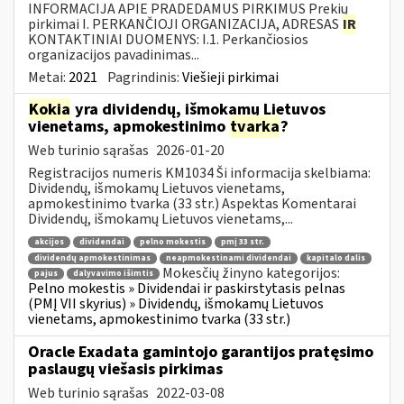
INFORMACIJA APIE PRADEDAMUS PIRKIMUS Prekių
pirkimai I. PERKANČIOJI ORGANIZACIJA, ADRESAS
IR
KONTAKTINIAI DUOMENYS: I.1. Perkančiosios
organizacijos pavadinimas...
Metai:
2021
Pagrindinis:
Viešieji pirkimai
Kokia
yra dividendų, išmokamų Lietuvos
vienetams, apmokestinimo
tvarka
?
Web turinio sąrašas
2026-01-20
Registracijos numeris KM1034 Ši informacija skelbiama:
Dividendų, išmokamų Lietuvos vienetams,
apmokestinimo tvarka (33 str.) Aspektas Komentarai
Dividendų, išmokamų Lietuvos vienetams,...
akcijos
dividendai
pelno mokestis
pmį 33 str.
dividendų apmokestinimas
neapmokestinami dividendai
kapitalo dalis
Mokesčių žinyno kategorijos:
pajus
dalyvavimo išimtis
Pelno mokestis » Dividendai ir paskirstytasis pelnas
(PMĮ VII skyrius) » Dividendų, išmokamų Lietuvos
vienetams, apmokestinimo tvarka (33 str.)
Oracle Exadata gamintojo garantijos pratęsimo
paslaugų viešasis pirkimas
Web turinio sąrašas
2022-03-08