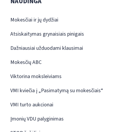
NAUDINGA
Mokesčiai ir jų dydžiai
Atsiskaitymas grynaisiais pinigais
Dažniausiai užduodami klausimai
Mokesčių ABC
Viktorina moksleiviams
VMI kviečia į „Pasimatymą su mokesčiais“
VMI turto aukcionai
Įmonių VDU palyginimas