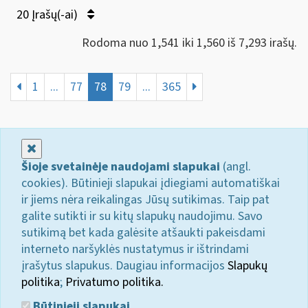
20 Įrašų(-ai)
Rodoma nuo 1,541 iki 1,560 iš 7,293 irašų.
1
...
77
78
79
...
365
Uždaryti
Šioje svetainėje naudojami slapukai
(angl.
cookies). Būtinieji slapukai įdiegiami automatiškai
ir jiems nėra reikalingas Jūsų sutikimas. Taip pat
galite sutikti ir su kitų slapukų naudojimu. Savo
sutikimą bet kada galėsite atšaukti pakeisdami
interneto naršyklės nustatymus ir ištrindami
įrašytus slapukus. Daugiau informacijos
Slapukų
politika
;
Privatumo politika.
Būtinieji slapukai