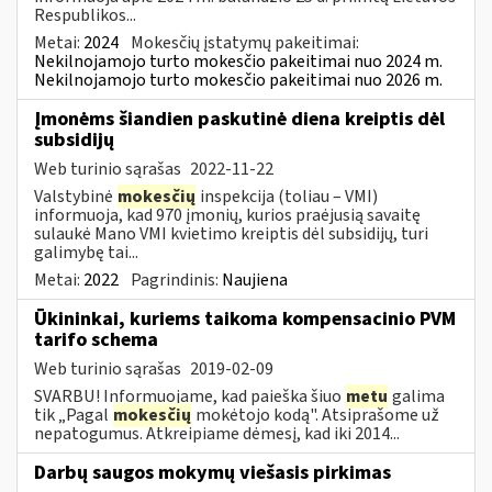
Respublikos...
Metai:
2024
Mokesčių įstatymų pakeitimai:
Nekilnojamojo turto mokesčio pakeitimai nuo 2024 m.
Nekilnojamojo turto mokesčio pakeitimai nuo 2026 m.
Įmonėms šiandien paskutinė diena kreiptis dėl
subsidijų
Web turinio sąrašas
2022-11-22
Valstybinė
mokesčių
inspekcija (toliau – VMI)
informuoja, kad 970 įmonių, kurios praėjusią savaitę
sulaukė Mano VMI kvietimo kreiptis dėl subsidijų, turi
galimybę tai...
Metai:
2022
Pagrindinis:
Naujiena
Ūkininkai, kuriems taikoma kompensacinio PVM
tarifo schema
Web turinio sąrašas
2019-02-09
SVARBU! Informuojame, kad paieška šiuo
metu
galima
tik „Pagal
mokesčių
mokėtojo kodą". Atsiprašome už
nepatogumus. Atkreipiame dėmesį, kad iki 2014...
Darbų saugos mokymų viešasis pirkimas