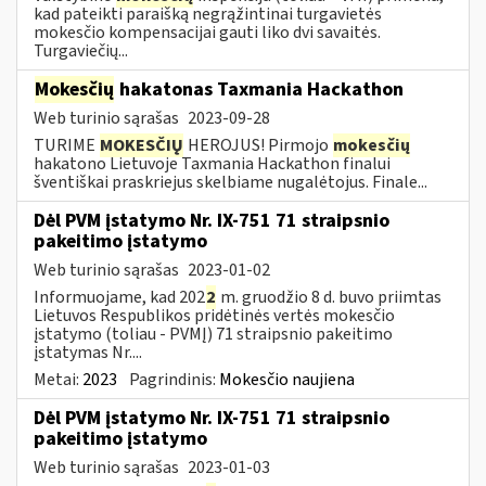
kad pateikti paraišką negrąžintinai turgavietės
mokesčio kompensacijai gauti liko dvi savaitės.
Turgaviečių...
Mokesčių
hakatonas Taxmania Hackathon
Web turinio sąrašas
2023-09-28
TURIME
MOKESČIŲ
HEROJUS! Pirmojo
mokesčių
hakatono Lietuvoje Taxmania Hackathon finalui
šventiškai praskriejus skelbiame nugalėtojus. Finale...
Dėl PVM įstatymo Nr. IX-751 71 straipsnio
pakeitimo įstatymo
Web turinio sąrašas
2023-01-02
Informuojame, kad 202
2
m. gruodžio 8 d. buvo priimtas
Lietuvos Respublikos pridėtinės vertės mokesčio
įstatymo (toliau ­- PVMĮ) 71 straipsnio pakeitimo
įstatymas Nr....
Metai:
2023
Pagrindinis:
Mokesčio naujiena
Dėl PVM įstatymo Nr. IX-751 71 straipsnio
pakeitimo įstatymo
Web turinio sąrašas
2023-01-03