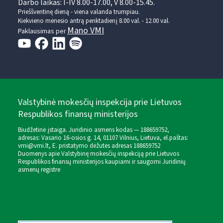
Darbo laikas: I-IV 8.00-17.00, V 8.00-15.45.
Prieššventinę dieną - viena valanda trumpiau.
Kiekvieno mėnesio antrą penktadienį 8.00 val. - 12.00 val.
Mano VMI
Paklausimas per
Valstybinė mokesčių inspekcija prie Lietuvos
Respublikos finansų ministerijos
Biudžetinė įstaiga. Juridinio asmens kodas — 188659752,
adresas: Vasario 16-osios g. 14, 01107 Vilnius, Lietuva, el.paštas:
vmi@vmi.lt
, E. pristatymo dėžutės adresas 188659752
Duomenys apie Valstybinę mokesčių inspekciją prie Lietuvos
Respublikos finansų ministerijos kaupiami ir saugomi Juridinių
asmenų registre