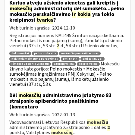
Kuriuo atveju užsienio vienetas gali kreiptis į
mokesčių
administratorių dėl sumokėto...pelno
mokesčio perskaičiavimo
ir
kokia
yra tokio
kreipimosi
tvarka
?
Web turinio sąrašas
2024-12-10
Registracijos numeris KM1445 Ši informacija skelbiama:
Pelno mokestis nuo pajamų (sumų), išmokėtų užsienio
vienetui (37 str., 53 str.
2
d., 54 str.) Užsienio vienetas,...
dokumentai
pelno mokestis
mokesčio perskaičiavimas
nekilnojamojo turto pardavimas
pmį 54 str.
pmį 53 str. 2 d.
Mokesčių
išmokos užsienio vienetui
atlikėjų veikla
sporto veikla
žinyno kategorijos:
Pelno mokestis » Mokesčio
sumokėjimas ir grąžinimas (PMĮ X skyrius) » Pelno
mokestis nuo pajamų (sumų), išmokėtų užsienio
vienetui (37 str., 53 s
Dėl
mokesčių
administravimo įstatymo 83
straipsnio apibendrinto paaiškinimo
(komentaro
Web turinio sąrašas
2022-01-13
Vadovaudamasi Lietuvos Respublikos
mokesčių
administravimo įstatymo 25 straipsnio 1 dalies
2
punktu, Valstybinės
mokesčių
...