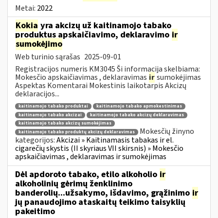
Metai:
2022
Kokia
yra akcizų už kaitinamojo tabako
produktus apskaičiavimo, deklaravimo
ir
sumokėjimo
Web turinio sąrašas
2025-09-01
Registracijos numeris KM3045 Ši informacija skelbiama:
Mokesčio apskaičiavimas , deklaravimas
ir
sumokėjimas
Aspektas Komentarai Mokestinis laikotarpis Akcizų
deklaracijos...
kaitinamojo tabako produktai
kaitinamojo tabako apmokestinimas
kaitinamojo tabako akcizai
kaitinamojo tabako akcizų deklaravimas
kaitinamojo tabako akcizų sumokėjimas
Mokesčių žinyno
kaitinamojo tabako produktų akcizų deklaravimas
kategorijos:
Akcizai » Kaitinamasis tabakas ir el.
cigarečių skystis (II skyriaus VII skirsnis) » Mokesčio
apskaičiavimas , deklaravimas ir sumokėjimas
Dėl apdoroto tabako, etilo alkoholio
ir
alkoholinių gėrimų ženklinimo
banderolių...užsakymo, išdavimo, grąžinimo
ir
jų panaudojimo ataskaitų teikimo taisyklių
pakeitimo