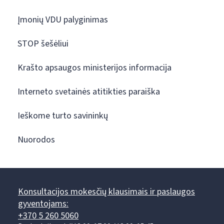
Įmonių VDU palyginimas
STOP šešėliui
Krašto apsaugos ministerijos informacija
Interneto svetainės atitikties paraiška
Ieškome turto savininkų
Nuorodos
Konsultacijos mokesčių klausimais ir paslaugos
gyventojams:
+370 5 260 5060