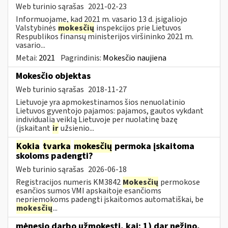
Web turinio sąrašas
2021-02-23
Informuojame, kad 2021 m. vasario 13 d. įsigaliojo
Valstybinės
mokesčių
inspekcijos prie Lietuvos
Respublikos finansų ministerijos viršininko 2021 m.
vasario...
Metai:
2021
Pagrindinis:
Mokesčio naujiena
Mokesčio objektas
Web turinio sąrašas
2018-11-27
Lietuvoje yra apmokestinamos šios nenuolatinio
Lietuvos gyventojo pajamos: pajamos, gautos vykdant
individualią veiklą Lietuvoje per nuolatinę bazę
(įskaitant
ir
užsienio...
Kokia
tvarka
mokesčių
permoka įskaitoma
skoloms padengti?
Web turinio sąrašas
2026-06-18
Registracijos numeris KM3842
Mokesčių
permokose
esančios sumos VMI apskaitoje esančioms
nepriemokoms padengti įskaitomos automatiškai, be
mokesčių
...
mėnesio darbo užmokestį, kai: 1) dar nežino,