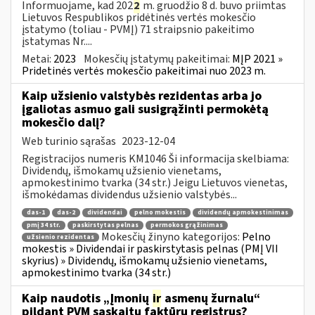
Informuojame, kad 202
2
m. gruodžio 8 d. buvo priimtas
Lietuvos Respublikos pridėtinės vertės mokesčio
įstatymo (toliau ­- PVMĮ) 71 straipsnio pakeitimo
įstatymas Nr....
Metai:
2023
Mokesčių įstatymų pakeitimai:
MĮP 2021 »
Pridetinės vertės mokesčio pakeitimai nuo 2023 m.
Kaip užsienio valstybės rezidentas arba jo
įgaliotas asmuo gali susigrąžinti permokėtą
mokesčio dalį?
Web turinio sąrašas
2023-12-04
Registracijos numeris KM1046 Ši informacija skelbiama:
Dividendų, išmokamų užsienio vienetams,
apmokestinimo tvarka (34 str.) Jeigu Lietuvos vienetas,
išmokėdamas dividendus užsienio valstybės...
das-1
das-2
dividendai
pelno mokestis
dividendų apmokestinimas
pmį 34 str.
paskirstytas pelnas
permokos grąžinimas
Mokesčių žinyno kategorijos:
Pelno
užsienio rezidentas
mokestis » Dividendai ir paskirstytasis pelnas (PMĮ VII
skyrius) » Dividendų, išmokamų užsienio vienetams,
apmokestinimo tvarka (34 str.)
Kaip naudotis „Įmonių
ir
asmenų žurnalu“
pildant PVM sąskaitų faktūrų registrus?