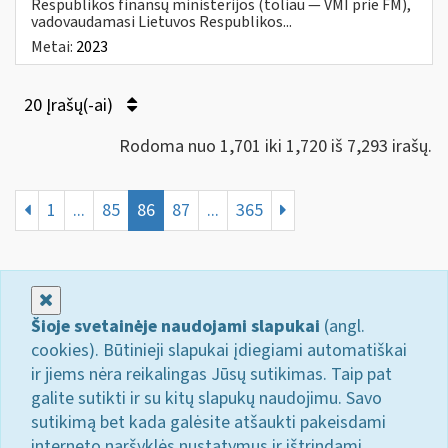
Respublikos finansų ministerijos (toliau — VMI prie FM),
vadovaudamasi Lietuvos Respublikos...
Metai:
2023
20 Įrašų(-ai)
Rodoma nuo 1,701 iki 1,720 iš 7,293 irašų.
1
...
85
86
87
...
365
Uždaryti
Šioje svetainėje naudojami slapukai
(angl.
cookies). Būtinieji slapukai įdiegiami automatiškai
ir jiems nėra reikalingas Jūsų sutikimas. Taip pat
galite sutikti ir su kitų slapukų naudojimu. Savo
sutikimą bet kada galėsite atšaukti pakeisdami
interneto naršyklės nustatymus ir ištrindami