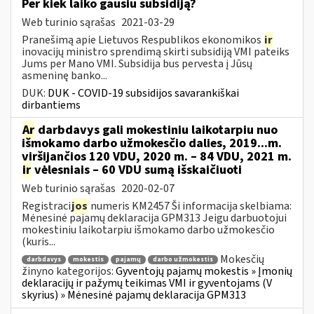
Per kiek laiko gausiu subsidiją?
Web turinio sąrašas
2021-03-29
Pranešimą apie Lietuvos Respublikos ekonomikos
ir
inovacijų ministro sprendimą skirti subsidiją VMI pateiks
Jums per Mano VMI. Subsidija bus pervesta į Jūsų
asmeninę banko...
DUK:
DUK - COVID-19 subsidijos savarankiškai
dirbantiems
Ar
darbdavys gali mokestiniu laikotarpiu nuo
išmokamo darbo užmokesčio dalies, 2019...m.
viršijančios 120 VDU, 2020 m. – 84 VDU, 2021 m.
ir
vėlesniais – 60 VDU sumą išskaičiuoti
Web turinio sąrašas
2020-02-07
Registraci
jos
numeris KM2457 Ši informacija skelbiama:
Mėnesinė pajamų deklaracija GPM313 Jeigu darbuotojui
mokestiniu laikotarpiu išmokamo darbo užmokesčio
(kuris...
Mokesčių
darbdavys
mokestis
pajamų
darbo užmokestis
žinyno kategorijos:
Gyventojų pajamų mokestis » Įmonių
deklaracijų ir pažymų teikimas VMI ir gyventojams (V
skyrius) » Mėnesinė pajamų deklaracija GPM313