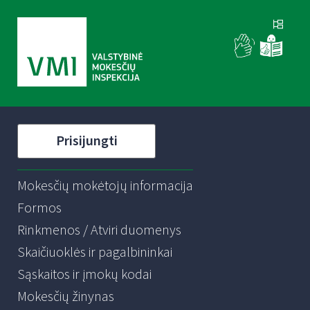
Prisijungti
Mokesčių mokėtojų informacija
Formos
Rinkmenos / Atviri duomenys
Skaičiuoklės ir pagalbininkai
Sąskaitos ir įmokų kodai
Mokesčių žinynas