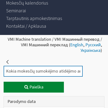
Mokesčių kalendorius
Seminarai
Tarptautinis apmokestinimas
Kontaktai / Apklausa
VMI Machine translation / VMI Машинный перевод /
VMI Машинний переклад (
English
,
Русский
,
Українська
)
Paieška
Parodymo data