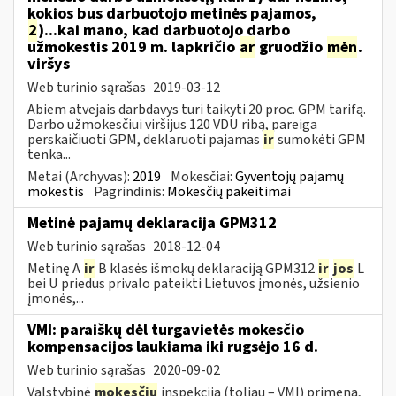
kokios bus darbuotojo metinės pajamos,
2
)...kai mano, kad darbuotojo darbo
užmokestis 2019 m. lapkričio
ar
gruodžio
mėn
.
viršys
Web turinio sąrašas
2019-03-12
Abiem atvejais darbdavys turi taikyti 20 proc. GPM tarifą.
Darbo užmokesčiui viršijus 120 VDU ribą, pareiga
perskaičiuoti GPM, deklaruoti pajamas
ir
sumokėti GPM
tenka...
Metai (Archyvas):
2019
Mokesčiai:
Gyventojų pajamų
mokestis
Pagrindinis:
Mokesčių pakeitimai
Metinė pajamų deklaracija GPM312
Web turinio sąrašas
2018-12-04
Metinę A
ir
B klasės išmokų deklaraciją GPM312
ir
jos
L
bei U priedus privalo pateikti Lietuvos įmonės, užsienio
įmonės,...
VMI: paraiškų dėl turgavietės mokesčio
kompensacijos laukiama iki rugsėjo 16 d.
Web turinio sąrašas
2020-09-02
Valstybinė
mokesčių
inspekcija (toliau – VMI) primena,