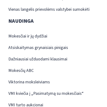
Vienas langelis prievolėms valstybei sumokėti
NAUDINGA
Mokesčiai ir jų dydžiai
Atsiskaitymas grynaisiais pinigais
Dažniausiai užduodami klausimai
Mokesčių ABC
Viktorina moksleiviams
VMI kviečia į „Pasimatymą su mokesčiais“
VMI turto aukcionai