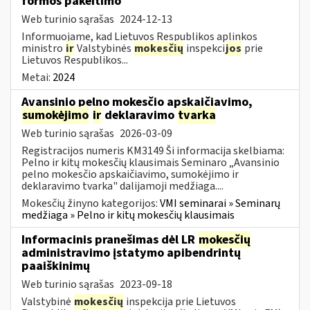
formos pakeitimo
Web turinio sąrašas
2024-12-13
Informuojame, kad Lietuvos Respublikos aplinkos
ministro
ir
Valstybinės
mokesčių
inspekci
jos
prie
Lietuvos Respublikos...
Metai:
2024
Avansinio pelno mokesčio apskaičiavimo,
sumokėjimo
ir
deklaravimo
tvarka
Web turinio sąrašas
2026-03-09
Registracijos numeris KM3149 Ši informacija skelbiama:
Pelno ir kitų mokesčių klausimais Seminaro „Avansinio
pelno mokesčio apskaičiavimo, sumokėjimo ir
deklaravimo tvarka" dalijamoji medžiaga....
Mokesčių žinyno kategorijos:
VMI seminarai » Seminarų
medžiaga » Pelno ir kitų mokesčių klausimais
Informacinis pranešimas dėl LR
mokesčių
administravimo įstatymo apibendrintų
paaiškinimų
Web turinio sąrašas
2023-09-18
Valstybinė
mokesčių
inspekcija prie Lietuvos