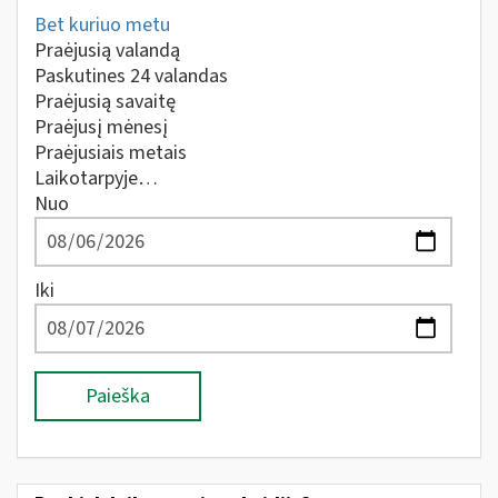
Bet kuriuo metu
Praėjusią valandą
Paskutines 24 valandas
Praėjusią savaitę
Praėjusį mėnesį
Praėjusiais metais
Laikotarpyje…
Nuo
Iki
Paieška