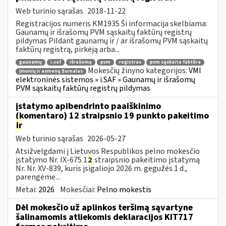
Web turinio sąrašas
2018-11-22
Registracijos numeris KM1935 Ši informacija skelbiama:
Gaunamų ir išrašomų PVM sąskaitų faktūrų registrų
pildymas Pildant gaunamų ir / ar išrašomų PVM sąskaitų
faktūrų registrą, pirkėją arba...
gaunamų
i.saf
išrašomų
pvm
registras
pvm sąskaita faktūra
Mokesčių žinyno kategorijos:
VMI
įmonių ir asmenų žurnalas
elektroninės sistemos » i.SAF » Gaunamų ir išrašomų
PVM sąskaitų faktūrų registrų pildymas
įstatymo apibendrinto paaiškinimo
(komentaro) 12 straipsnio 19 punkto pakeitimo
ir
Web turinio sąrašas
2026-05-27
Atsižvelgdami į Lietuvos Respublikos pelno mokesčio
įstatymo Nr. IX-675 1
2
straipsnio pakeitimo įstatymą
Nr. Nr. XV-839, kuris įsigaliojo 2026 m. gegužės 1 d.,
parengėme...
Metai:
2026
Mokesčiai:
Pelno mokestis
Dėl mokesčio už aplinkos teršimą sąvartyne
šalinamomis atliekomis deklaracijos KIT717