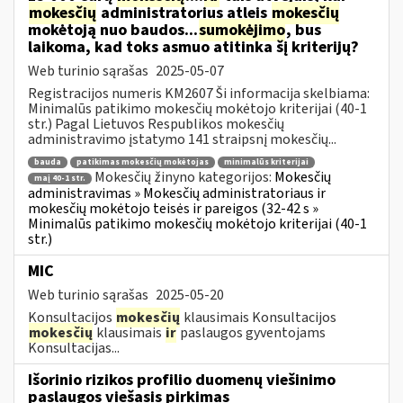
mokesčių
administratorius atleis
mokesčių
mokėtoją nuo baudos...
sumokėjimo
, bus
laikoma, kad toks asmuo atitinka šį kriterijų?
Web turinio sąrašas
2025-05-07
Registracijos numeris KM2607 Ši informacija skelbiama:
Minimalūs patikimo mokesčių mokėtojo kriterijai (40-1
str.) Pagal Lietuvos Respublikos mokesčių
administravimo įstatymo 141 straipsnį mokesčių...
bauda
patikimas mokesčių mokėtojas
minimalūs kriterijai
Mokesčių žinyno kategorijos:
Mokesčių
maį 40-1 str.
administravimas » Mokesčių administratoriaus ir
mokesčių mokėtojo teisės ir pareigos (32-42 s »
Minimalūs patikimo mokesčių mokėtojo kriterijai (40-1
str.)
MIC
Web turinio sąrašas
2025-05-20
Konsultacijos
mokesčių
klausimais Konsultacijos
mokesčių
klausimais
ir
paslaugos gyventojams
Konsultacijas...
Išorinio rizikos profilio duomenų viešinimo
paslaugos viešasis pirkimas