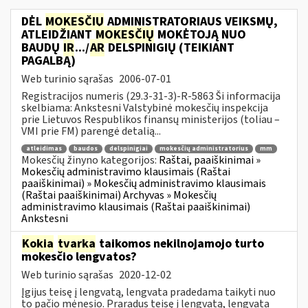
DĖL
MOKESČIŲ
ADMINISTRATORIAUS VEIKSMŲ,
ATLEIDŽIANT
MOKESČIŲ
MOKĖTOJĄ NUO
BAUDŲ
IR
.../
AR
DELSPINIGIŲ (TEIKIANT
PAGALBĄ)
Web turinio sąrašas
2006-07-01
Registracijos numeris (29.3-31-3)-R-5863 Ši informacija
skelbiama: Ankstesni Valstybinė mokesčių inspekcija
prie Lietuvos Respublikos finansų ministerijos (toliau –
VMI prie FM) parengė detalią...
atleidimas
baudos
delspinigiai
mokesčių administratorius
mm
Mokesčių žinyno kategorijos:
Raštai, paaiškinimai »
Mokesčių administravimo klausimais (Raštai
paaiškinimai) » Mokesčių administravimo klausimais
(Raštai paaiškinimai) Archyvas » Mokesčių
administravimo klausimais (Raštai paaiškinimai)
Ankstesni
Kokia
tvarka
taikomos nekilnojamojo turto
mokesčio lengvatos?
Web turinio sąrašas
2020-12-02
Įgijus teisę į lengvatą, lengvata pradedama taikyti nuo
to pačio mėnesio. Praradus teisę į lengvatą, lengvata