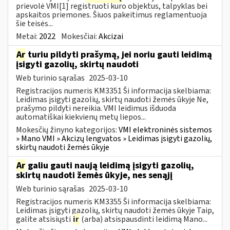
prievolė VMI[1] registruoti kuro objektus, talpyklas bei
apskaitos priemones. Šiuos pakeitimus reglamentuoja
šie teisės...
Metai:
2022
Mokesčiai:
Akcizai
Ar
turiu pildyti prašymą, jei noriu gauti leidimą
įsigyti gazolių, skirtų naudoti
Web turinio sąrašas
2025-03-10
Registracijos numeris KM3351 Ši informacija skelbiama:
Leidimas įsigyti gazolių, skirtų naudoti žemės ūkyje Ne,
prašymo pildyti nereikia. VMI leidimus išduoda
automatiškai kiekvienų metų liepos...
Mokesčių žinyno kategorijos:
VMI elektroninės sistemos
» Mano VMI » Akcizų lengvatos » Leidimas įsigyti gazolių,
skirtų naudoti žemės ūkyje
Ar
galiu gauti naują leidimą įsigyti gazolių,
skirtų naudoti žemės ūkyje, nes senąjį
Web turinio sąrašas
2025-03-10
Registracijos numeris KM3355 Ši informacija skelbiama:
Leidimas įsigyti gazolių, skirtų naudoti žemės ūkyje Taip,
galite atsisiųsti
ir
(arba) atsispausdinti leidimą Mano...