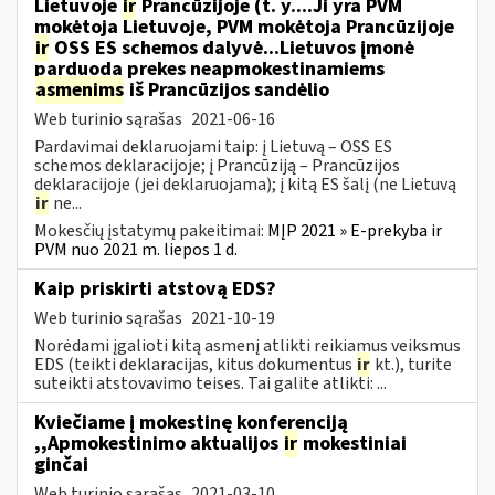
Lietuvoje
ir
Prancūzijoje (t. y....Ji yra PVM
mokėtoja Lietuvoje, PVM mokėtoja Prancūzijoje
ir
OSS ES schemos dalyvė...Lietuvos įmonė
parduoda prekes neapmokestinamiems
asmenims
iš Prancūzijos sandėlio
Web turinio sąrašas
2021-06-16
Pardavimai deklaruojami taip: į Lietuvą – OSS ES
schemos deklaracijoje; į Prancūziją – Prancūzijos
deklaracijoje (jei deklaruojama); į kitą ES šalį (ne Lietuvą
ir
ne...
Mokesčių įstatymų pakeitimai:
MĮP 2021 » E-prekyba ir
PVM nuo 2021 m. liepos 1 d.
Kaip priskirti atstovą EDS?
Web turinio sąrašas
2021-10-19
Norėdami įgalioti kitą asmenį atlikti reikiamus veiksmus
EDS (teikti deklaracijas, kitus dokumentus
ir
kt.), turite
suteikti atstovavimo teises. Tai galite atlikti: ...
Kviečiame į mokestinę konferenciją
,,Apmokestinimo aktualijos
ir
mokestiniai
ginčai
Web turinio sąrašas
2021-03-10