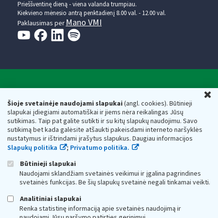
Prieššventinę dieną - viena valanda trumpiau.
Kiekvieno mėnesio antrą penktadienį 8.00 val. - 12.00 val.
Mano VMI
Paklausimas per
Valstybinė mokesčių inspekcija prie Lietuvos
U
Respublikos finansų ministerijos
Šioje svetainėje naudojami slapukai
(angl. cookies). Būtinieji
slapukai įdiegiami automatiškai ir jiems nėra reikalingas Jūsų
Biudžetinė įstaiga. Juridinio asmens kodas — 188659752,
sutikimas. Taip pat galite sutikti ir su kitų slapukų naudojimu. Savo
adresas: Vasario 16-osios g. 14, 01107 Vilnius, Lietuva, el.paštas:
sutikimą bet kada galėsite atšaukti pakeisdami interneto naršyklės
vmi@vmi.lt
, E. pristatymo dėžutės adresas 188659752
nustatymus ir ištrindami įrašytus slapukus. Daugiau informacijos
Duomenys apie Valstybinę mokesčių inspekciją prie Lietuvos
Slapukų politika
;
Privatumo politika.
Respublikos finansų ministerijos kaupiami ir saugomi Juridinių
asmenų registre
Būtinieji slapukai
Naudojami sklandžiam svetainės veikimui ir įgalina pagrindines
svetainės funkcijas. Be šių slapukų svetainė negali tinkamai veikti.
Analitiniai slapukai
Renka statistinę informaciją apie svetainės naudojimą ir
naudojami Jūsų naršymo patirties gerinimui.