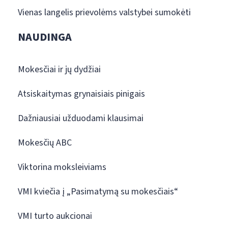
Vienas langelis prievolėms valstybei sumokėti
NAUDINGA
Mokesčiai ir jų dydžiai
Atsiskaitymas grynaisiais pinigais
Dažniausiai užduodami klausimai
Mokesčių ABC
Viktorina moksleiviams
VMI kviečia į „Pasimatymą su mokesčiais“
VMI turto aukcionai