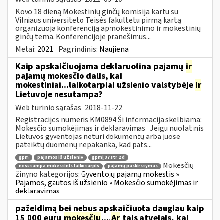
Kovo 18 dieną Mokestinių ginčų komisija kartu su
Vilniaus universiteto Teisės fakultetu pirmą kartą
organizuoja konferenciją apmokestinimo ir mokestinių
ginčų tema. Konferencijoje pranešimus...
Metai:
2021
Pagrindinis:
Naujiena
Kaip apskaičiuojama deklaruotina pajamų
ir
pajamų mokesčio dalis, kai
mokestiniai...laikotarpiai užsienio valstybėje
ir
Lietuvoje nesutampa?
Web turinio sąrašas
2018-11-22
Registracijos numeris KM0894 Ši informacija skelbiama:
Mokesčio sumokėjimas ir deklaravimas Jeigu nuolatinis
Lietuvos gyventojas neturi dokumentų arba juose
pateiktų duomenų nepakanka, kad pats...
gpm
pajamos iš užsienio
gpmį 37 str 2 d
Mokesčių
nesutampa mokestinis laikotarpis
pajamų paskirstymas
žinyno kategorijos:
Gyventojų pajamų mokestis »
Pajamos, gautos iš užsienio » Mokesčio sumokėjimas ir
deklaravimas
pažeidimą bei nebus apskaičiuota daugiau kaip
15 000 eurų
mokesčių
....
Ar
tais atvejais, kai