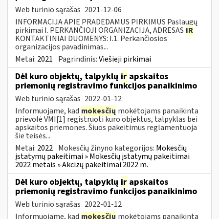
Web turinio sąrašas
2021-12-06
INFORMACIJA APIE PRADEDAMUS PIRKIMUS Paslaugų
pirkimai I. PERKANČIOJI ORGANIZACIJA, ADRESAS
IR
KONTAKTINIAI DUOMENYS: I.1. Perkančiosios
organizacijos pavadinimas...
Metai:
2021
Pagrindinis:
Viešieji pirkimai
Dėl kuro objektų, talpyklų
ir
apskaitos
priemonių registravimo funkcijos panaikinimo
Web turinio sąrašas
2022-01-12
Informuojame, kad
mokesčių
mokėtojams panaikinta
prievolė VMI[1] registruoti kuro objektus, talpyklas bei
apskaitos priemones. Šiuos pakeitimus reglamentuoja
šie teisės...
Metai:
2022
Mokesčių žinyno kategorijos:
Mokesčių
įstatymų pakeitimai » Mokesčių įstatymų pakeitimai
2022 metais » Akcizų pakeitimai 2022 m.
Dėl kuro objektų, talpyklų
ir
apskaitos
priemonių registravimo funkcijos panaikinimo
Web turinio sąrašas
2022-01-12
Informuojame, kad
mokesčių
mokėtojams panaikinta