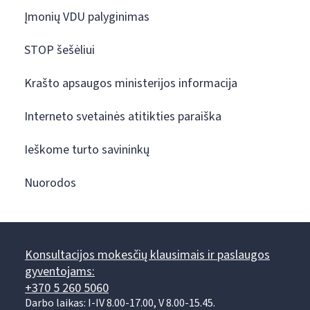
Įmonių VDU palyginimas
STOP šešėliui
Krašto apsaugos ministerijos informacija
Interneto svetainės atitikties paraiška
Ieškome turto savininkų
Nuorodos
Konsultacijos mokesčių klausimais ir paslaugos
gyventojams:
+370 5 260 5060
Darbo laikas: I-IV 8.00-17.00, V 8.00-15.45.