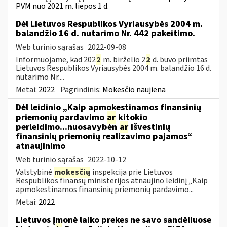
PVM nuo 2021 m. liepos 1 d.
Dėl Lietuvos Respublikos Vyriausybės 2004 m.
balandžio 16 d. nutarimo Nr. 442 pakeitimo.
Web turinio sąrašas
2022-09-08
Informuojame, kad 202
2
m. birželio 2
2
d. buvo priimtas
Lietuvos Respublikos Vyriausybės 2004 m. balandžio 16 d.
nutarimo Nr....
Metai:
2022
Pagrindinis:
Mokesčio naujiena
Dėl leidinio „Kaip apmokestinamos finansinių
priemonių pardavimo
ar
kitokio
perleidimo...nuosavybėn
ar
išvestinių
finansinių priemonių realizavimo pajamos“
atnaujinimo
Web turinio sąrašas
2022-10-12
Valstybinė
mokesčių
inspekcija prie Lietuvos
Respublikos finansų ministerijos atnaujino leidinį „Kaip
apmokestinamos finansinių priemonių pardavimo...
Metai:
2022
Lietuvos įmonė laiko prekes ne savo sandėliuose