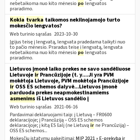
nebetaikoma nuo kito mėnesio
po
lengvatos
praradimo.
Kokia
tvarka
taikomos nekilnojamojo turto
mokesčio lengvatos?
Web turinio sąrašas
2023-10-30
Įgijus teisę į lengvatą, lengvata pradedama taikyti nuo
to pačio mėnesio. Praradus teisę į lengvatą, lengvata
nebetaikoma nuo kito mėnesio
po
lengvatos
praradimo.
Lietuvos įmonė laiko prekes ne savo sandėliuose
Lietuvoje
ir
Prancūzijoje (t. y....Ji yra PVM
mokėtoja Lietuvoje, PVM mokėtoja Prancūzijoje
ir
OSS ES schemos dalyvė...Lietuvos įmonė
parduoda prekes neapmokestinamiems
asmenims
iš Lietuvos sandėlio į
Web turinio sąrašas
2021-06-16
Pardavimai deklaruojami taip: į Lietuvą – FR0600
deklaracijoje; į Prancūziją – OSS ES schemos
deklaracijoje; į kitą ES šalį (ne Lietuvą
ir
ne Prancūziją) –
OSS ES schemos...
Mokesčių įstatymų pakeitimai:
MĮP 2021 » E-prekyba ir