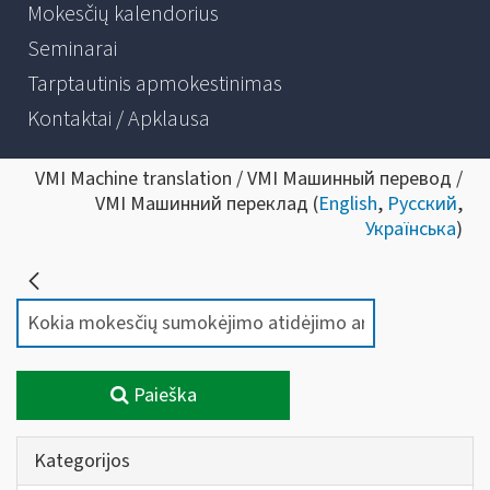
Mokesčių kalendorius
Seminarai
Tarptautinis apmokestinimas
Kontaktai / Apklausa
VMI Machine translation / VMI Машинный перевод /
VMI Машинний переклад (
English
,
Русский
,
Українська
)
Paieška
Kategorijos