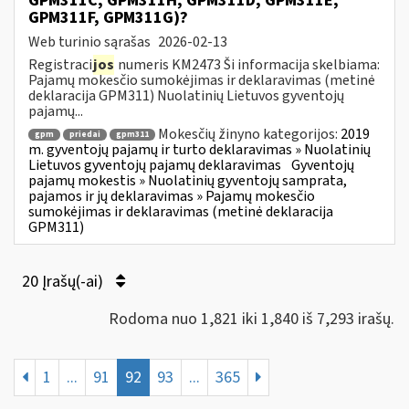
GPM311C, GPM311H, GPM311D, GPM311E,
GPM311F, GPM311G)?
Web turinio sąrašas
2026-02-13
Registraci
jos
numeris KM2473 Ši informacija skelbiama:
Pajamų mokesčio sumokėjimas ir deklaravimas (metinė
deklaracija GPM311) Nuolatinių Lietuvos gyventojų
pajamų...
Mokesčių žinyno kategorijos:
2019
gpm
priedai
gpm311
m. gyventojų pajamų ir turto deklaravimas » Nuolatinių
Lietuvos gyventojų pajamų deklaravimas
Gyventojų
pajamų mokestis » Nuolatinių gyventojų samprata,
pajamos ir jų deklaravimas » Pajamų mokesčio
sumokėjimas ir deklaravimas (metinė deklaracija
GPM311)
20 Įrašų(-ai)
Rodoma nuo 1,821 iki 1,840 iš 7,293 irašų.
1
...
91
92
93
...
365