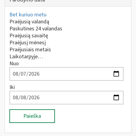
Bet kuriuo metu
Praėjusią valandą
Paskutines 24 valandas
Praėjusią savaitę
Praėjusį mėnesį
Praėjusiais metais
Laikotarpyje…
Nuo
Iki
Paieška