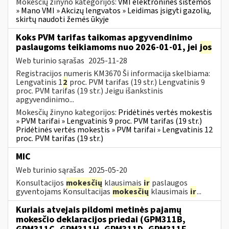
Mokesčių žinyno kategorijos:
VMI elektroninės sistemos
» Mano VMI » Akcizų lengvatos » Leidimas įsigyti gazolių,
skirtų naudoti žemės ūkyje
Koks PVM tarifas taikomas apgyvendinimo
paslaugoms teikiamoms nuo 2026-01-01, jei
jos
Web turinio sąrašas
2025-11-28
Registracijos numeris KM3670 Ši informacija skelbiama:
Lengvatinis 1
2
proc. PVM tarifas (19 str.) Lengvatinis 9
proc. PVM tarifas (19 str.) Jeigu išankstinis
apgyvendinimo...
Mokesčių žinyno kategorijos:
Pridėtinės vertės mokestis
» PVM tarifai » Lengvatinis 9 proc. PVM tarifas (19 str.)
Pridėtinės vertės mokestis » PVM tarifai » Lengvatinis 12
proc. PVM tarifas (19 str.)
MIC
Web turinio sąrašas
2025-05-20
Konsultacijos
mokesčių
klausimais
ir
paslaugos
gyventojams Konsultacijas
mokesčių
klausimais
ir
...
Kuriais atvejais pildomi metinės pajamų
mokesčio deklaracijos priedai (GPM311B,