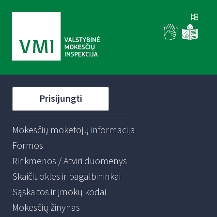
Prisijungti
Mokesčių mokėtojų informacija
Formos
Rinkmenos / Atviri duomenys
Skaičiuoklės ir pagalbininkai
Sąskaitos ir įmokų kodai
Mokesčių žinynas