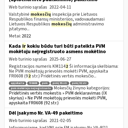
Web turinio sąrašas
2022-04-11
Valstybinė
mokesčių
inspekcija prie Lietuvos
Respublikos finansų ministerijos, vadovaudamasi
Lietuvos Respublikos
mokesčių
administravimo
įstatymo...
Metai:
2022
Kada
ir
kokiu būdu turi būti pateikta PVM
mokėtoju neįregistruoto asmens mokėtino
Web turinio sąrašas
2025-06-27
Registracijos numeris KM114
2
Ši informacija skelbiama:
Ne PVM mokėtojų prievolės mokėti PVM, apyskaita
FR0608 (9
2
str.) Pridėtinės vertės mokesčio...
apyskaita
fr0608
pvm
pvmį 95 str
pvmį 92 str
Mokesčių žinyno kategorijos:
pvm mokėtoju neįregistruoto
Pridėtinės vertės mokestis » PVM deklaravimas (IX
skyrius) » Ne PVM mokėtojų prievolės mokėti PVM,
apyskaita FR0608 (92 str.)
Dėl įsakymo Nr. VA-49 pakeitimo
Web turinio sąrašas
2021-02-05
Informuojame, kad VMI prie FM įsakymu Nr. VA-8[1]