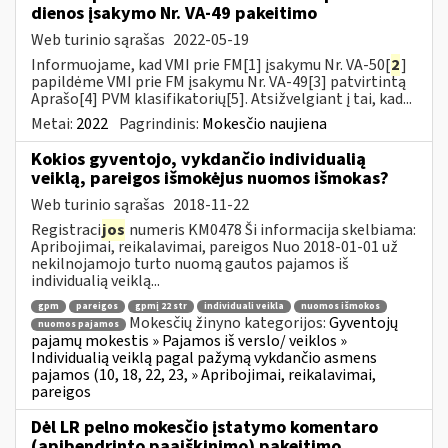
dienos įsakymo Nr. VA-49 pakeitimo
Web turinio sąrašas
2022-05-19
Informuojame, kad VMI prie FM[1] įsakymu Nr. VA-50[
2
]
papildėme VMI prie FM įsakymu Nr. VA-49[3] patvirtintą
Aprašo[4] PVM klasifikatorių[5]. Atsižvelgiant į tai, kad...
Metai:
2022
Pagrindinis:
Mokesčio naujiena
Kokios gyventojo, vykdančio individualią
veiklą, pareigos išmokėjus nuomos išmokas?
Web turinio sąrašas
2018-11-22
Registraci
jos
numeris KM0478 Ši informacija skelbiama:
Apribojimai, reikalavimai, pareigos Nuo 2018-01-01 už
nekilnojamojo turto nuomą gautos pajamos iš
individualią veiklą...
gpm
pareigos
gpmį 22 str
individuali veikla
nuomos išmokos
Mokesčių žinyno kategorijos:
Gyventojų
nuomos pajamos
pajamų mokestis » Pajamos iš verslo/ veiklos »
Individualią veiklą pagal pažymą vykdančio asmens
pajamos (10, 18, 22, 23, » Apribojimai, reikalavimai,
pareigos
Dėl LR pelno mokesčio įstatymo komentaro
(apibendrinto paaiškinimo) pakeitimo