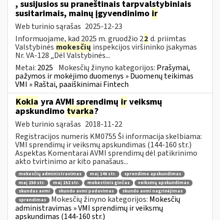
, susijusios su praneštinais tarpvalstybiniais
susitarimais, mainų įgyvendinimo
ir
Web turinio sąrašas
2025-12-23
Informuojame, kad 2025 m. gruodžio 2
2
d. priimtas
Valstybinės
mokesčių
inspekcijos viršininko įsakymas
Nr. VA-128 „Dėl Valstybinės...
Metai:
2025
Mokesčių žinyno kategorijos:
Prašymai,
pažymos ir mokėjimo duomenys » Duomenų teikimas
VMI » Raštai, paaiškinimai Fintech
Kokia
yra AVMI sprendimų
ir
veiksmų
apskundimo
tvarka
?
Web turinio sąrašas
2018-11-22
Registracijos numeris KM0755 Ši informacija skelbiama:
VMI sprendimų ir veiksmų apskundimas (144-160 str.)
Aspektas Komentarai AVMI sprendimų dėl patikrinimo
akto tvirtinimo ar kito panašaus...
mokesčių administravimas
maį 146 str.
sprendimo apskundimas
maį 150 str.
maį 152 str.
mokestinis ginčas
veiksmų apskundimas
skundas avmi
skundo avmi padavimas
skundo avmi nagrinėjimas
Mokesčių žinyno kategorijos:
Mokesčių
sprendimas
administravimas » VMI sprendimų ir veiksmų
apskundimas (144-160 str.)