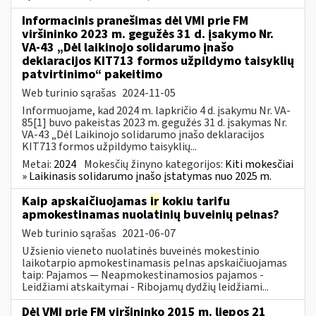
Informacinis pranešimas dėl VMI prie FM
viršininko 2023 m. gegužės 31 d. įsakymo Nr.
VA-43 „Dėl laikinojo solidarumo įnašo
deklaracijos KIT713 formos užpildymo taisyklių
patvirtinimo“ pakeitimo
Web turinio sąrašas
2024-11-05
Informuojame, kad 2024 m. lapkričio 4 d. įsakymu Nr. VA-
85[1] buvo pakeistas 2023 m. gegužės 31 d. įsakymas Nr.
VA-43 „Dėl Laikinojo solidarumo įnašo deklaracijos
KIT713 formos užpildymo taisyklių...
Metai:
2024
Mokesčių žinyno kategorijos:
Kiti mokesčiai
» Laikinasis solidarumo įnašo įstatymas nuo 2025 m.
Kaip apskaičiuojamas
ir
kokiu tarifu
apmokestinamas nuolatinių buveinių pelnas?
Web turinio sąrašas
2021-06-07
Užsienio vieneto nuolatinės buveinės mokestinio
laikotarpio apmokestinamasis pelnas apskaičiuojamas
taip: Pajamos — Neapmokestinamosios pajamos -
Leidžiami atskaitymai - Ribojamų dydžių leidžiami...
Dėl VMI prie FM viršininko 2015 m. liepos 21