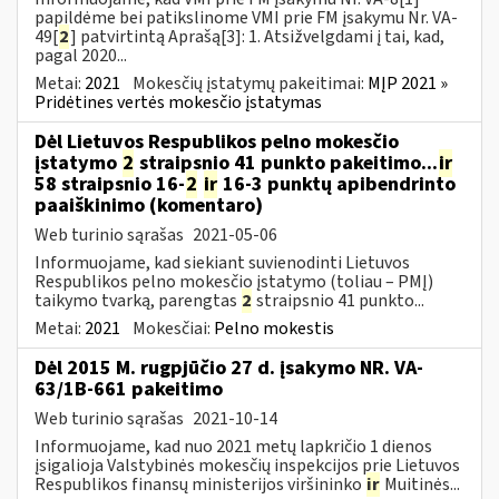
papildėme bei patikslinome VMI prie FM įsakymu Nr. VA-
49[
2
] patvirtintą Aprašą[3]: 1. Atsižvelgdami į tai, kad,
pagal 2020...
Metai:
2021
Mokesčių įstatymų pakeitimai:
MĮP 2021 »
Pridėtines vertės mokesčio įstatymas
Dėl Lietuvos Respublikos pelno mokesčio
įstatymo
2
straipsnio 41 punkto pakeitimo...
ir
58 straipsnio 16-
2
ir
16-3 punktų apibendrinto
paaiškinimo (komentaro)
Web turinio sąrašas
2021-05-06
Informuojame, kad siekiant suvienodinti Lietuvos
Respublikos pelno mokesčio įstatymo (toliau – PMĮ)
taikymo tvarką, parengtas
2
straipsnio 41 punkto...
Metai:
2021
Mokesčiai:
Pelno mokestis
Dėl 2015 M. rugpjūčio 27 d. įsakymo NR. VA-
63/1B-661 pakeitimo
Web turinio sąrašas
2021-10-14
Informuojame, kad nuo 2021 metų lapkričio 1 dienos
įsigalioja Valstybinės mokesčių inspekcijos prie Lietuvos
Respublikos finansų ministerijos viršininko
ir
Muitinės...