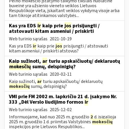
Pelno mokesčio įstatymo taikymo tikslais nuolatinė
buveinė yra užsienio vieneto veiklos Lietuvos
Respublikoje vieta, įskaitant veiklos vykdymą visoje arba
tam tikroje atitinkamos valstybės...
Kas yra EDS
ir
kaip prie
jos
prisijungti /
atstovauti kitam asmeniui / priskirti
Web turinio sąrašas
2021-10-19
Kas yra EDS
ir
kaip prie
jos
prisijungti / atstovauti
kitam asmeniui / priskirti atstovus?
Kaip sužinoti,
ar
turiu apskaičiuotų/ deklaruotų
mokesčių
sumų, delspinigių?
Web turinio sąrašas
2020-02-11
Kaip sužinoti,
ar
turiu apskaičiuotų/ deklaruotų
mokesčių
sumų, delspinigių?
VMI prie FM 2002 m. lapkričio 21 d. įsakymo Nr.
333 „Dėl Verslo liudijimo formos
ir
Web turinio sąrašas
2025-12-02
Informuojame, kad nuo 2025 m. gruodžio
2
d. įsigalioja
2025 m. gruodžio 1 d. priimtas Valstybinės
mokesčių
inspekcijos prie Lietuvos Respublikos...