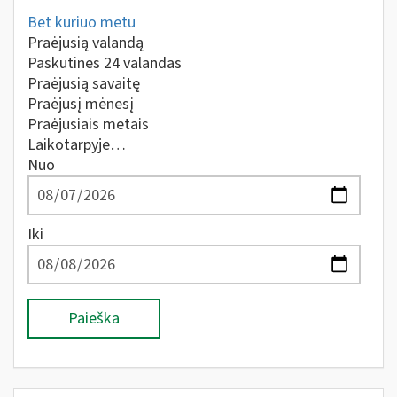
Bet kuriuo metu
Praėjusią valandą
Paskutines 24 valandas
Praėjusią savaitę
Praėjusį mėnesį
Praėjusiais metais
Laikotarpyje…
Nuo
Iki
Paieška