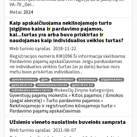
VA-76 „Dėl...
Metai:
2024
Kaip apskaičiuojama nekilnojamojo turto
įsigijimo kaina
ir
pardavimo pajamos,
kai...turtas yra arba buvo priskirtas
ir
naudojamas kaip individualios veiklos turtas?
Web turinio sąrašas
2018-11-22
Registracijos numeris KM1096 Ši informacija skelbiama:
Pardavimo pajamų apskaičiavimas Jeigu parduodamas
ne individualios veiklos turtas (ar jo dalis) kuriuo nors
metu buvo priskirtas individualios...
apmokestinimas
gpm
nusidėvėjimas
pardavimas
įsigijimo kaina
gpmį 19 str 1 d
nekilnojamas turtas
gpmį 19 str 2 d
Mokesčių žinyno kategorijos:
individualios veiklos turtas
Gyventojų pajamų mokestis » Kitos pajamos / išmokos
(pagal abėcėlę) » Turto pardavimo pajamos »
Nekilnojamojo ir registruotino kilnojamojo turto »
Pardavimo pajamų apskaičiavimas
Užsienio vieneto nuolatinės buveinės samprata
Web turinio sąrašas
2021-06-07