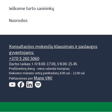
Ieškome turto savininkų
Nuorodos
Konsultacijos mokesčių klausimais ir paslaugos
gyventojams:
+370 5 260 5060
Darbo laikas: I-IV 8.00-17.00, V 8.00-15.45.
Prieššventinę dieną - viena valanda trumpiau.
Kiekvieno mėnesio antrą penktadienį 8.00 val. - 12.00 val.
Mano VMI
Paklausimas per