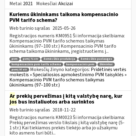
Metai:
2021
Mokesčiai:
Akcizai
Kuriems ūkininkams taikoma kompensacinio
PVM tarifo schema?
Web turinio sąrašas
2025-05-26
Registracijos numeris KM0951 Ši informacija skelbiama:
Kompensacinio PVM tarifo schemos taikymas
ūkininkams (97–100 str.) Kompensacinio PVM tarifo
schema taikoma ūkininkams, įregistruotiems į...
pvm
pvmį 71 str
žemės ūkio produkcija
žemės ūkio paslaugos
kompensacinio pvm tarifo schema
kompensacinis pvm
ūkininkai
Mokesčių žinyno kategorijos:
Pridėtinės vertės
pvmį 97 str
mokestis » Specialiosios apmokestinimo PVM taisyklės »
Kompensacinio PVM tarifo schemos taikymas
ūkininkams (97–100 str.)
Ar
prekių pervežimas į kitą valstybę narę, kur
jos
bus instaliuotos arba surinktos
Web turinio sąrašas
2018-11-22
Registracijos numeris KM0023 Ši informacija skelbiama:
Prekių pervežimas verslo tikslais į kitą valstybę narę (5-
1 str.) Kai tiekiamos prekės tiekėjo arba jo užsakymu
kito asmens turi būti...