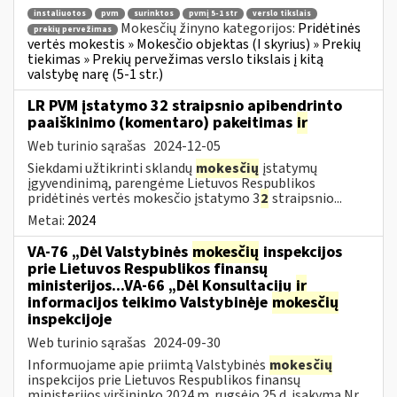
instaliuotos
pvm
surinktos
pvmį 5-1 str
verslo tikslais
Mokesčių žinyno kategorijos:
Pridėtinės
prekių pervežimas
vertės mokestis » Mokesčio objektas (I skyrius) » Prekių
tiekimas » Prekių pervežimas verslo tikslais į kitą
valstybę narę (5-1 str.)
LR PVM įstatymo 32 straipsnio apibendrinto
paaiškinimo (komentaro) pakeitimas
ir
Web turinio sąrašas
2024-12-05
Siekdami užtikrinti sklandų
mokesčių
įstatymų
įgyvendinimą, parengėme Lietuvos Respublikos
pridėtinės vertės mokesčio įstatymo 3
2
straipsnio...
Metai:
2024
VA-76 „Dėl Valstybinės
mokesčių
inspekcijos
prie Lietuvos Respublikos finansų
ministerijos...VA-66 „Dėl Konsultacijų
ir
informacijos teikimo Valstybinėje
mokesčių
inspekcijoje
Web turinio sąrašas
2024-09-30
Informuojame apie priimtą Valstybinės
mokesčių
inspekcijos prie Lietuvos Respublikos finansų
ministerijos viršininko 2024 m. rugsėjo 25 d. įsakymą Nr.