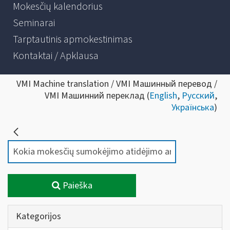
Mokesčių kalendorius
Seminarai
Tarptautinis apmokestinimas
Kontaktai / Apklausa
VMI Machine translation / VMI Машинный перевод /
VMI Машинний переклад (
English
,
Русский
,
Українська
)
Paieška
Kategorijos