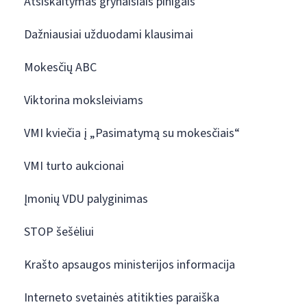
Atsiskaitymas grynaisiais pinigais
Dažniausiai užduodami klausimai
Mokesčių ABC
Viktorina moksleiviams
VMI kviečia į „Pasimatymą su mokesčiais“
VMI turto aukcionai
Įmonių VDU palyginimas
STOP šešėliui
Krašto apsaugos ministerijos informacija
Interneto svetainės atitikties paraiška