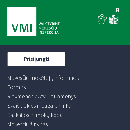
Prisijungti
Mokesčių mokėtojų informacija
Formos
Rinkmenos / Atviri duomenys
Skaičiuoklės ir pagalbininkai
Sąskaitos ir įmokų kodai
Mokesčių žinynas