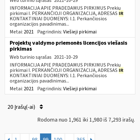
Web turinio sąrašas
2021-10-29
INFORMACIJA APIE PRADEDAMUS PIRKIMUS Prekių
pirkimai I. PERKANČIOJI ORGANIZACIJA, ADRESAS
IR
KONTAKTINIAI DUOMENYS: I.1. Perkančiosios
organizacijos pavadinimas...
Metai:
2021
Pagrindinis:
Viešieji pirkimai
Projektų valdymo priemonės licencijos viešasis
pirkimas
Web turinio sąrašas
2021-10-29
INFORMACIJA APIE PRADEDAMUS PIRKIMUS Prekių
pirkimai I. PERKANČIOJI ORGANIZACIJA, ADRESAS
IR
KONTAKTINIAI DUOMENYS: I.1. Perkančiosios
organizacijos pavadinimas...
Metai:
2021
Pagrindinis:
Viešieji pirkimai
20 Įrašų(-ai)
Rodoma nuo 1,961 iki 1,980 iš 7,293 irašų.
1
...
98
99
100
...
365