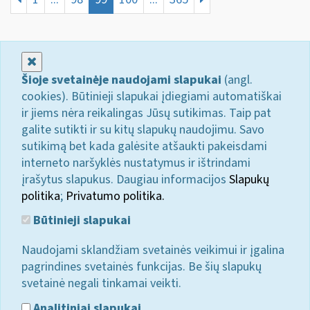
Uždaryti
Šioje svetainėje naudojami slapukai
(angl.
cookies). Būtinieji slapukai įdiegiami automatiškai
ir jiems nėra reikalingas Jūsų sutikimas. Taip pat
galite sutikti ir su kitų slapukų naudojimu. Savo
sutikimą bet kada galėsite atšaukti pakeisdami
interneto naršyklės nustatymus ir ištrindami
įrašytus slapukus. Daugiau informacijos
Slapukų
politika
;
Privatumo politika.
Būtinieji slapukai
Naudojami sklandžiam svetainės veikimui ir įgalina
pagrindines svetainės funkcijas. Be šių slapukų
svetainė negali tinkamai veikti.
Analitiniai slapukai