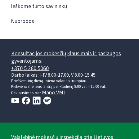
Ieškome turto savininkų
Nuorodos
Konsultacijos mokesčių klausimais ir paslaugos
gyventojams:
+370 5 260 5060
Darbo laikas: I-IV 8.00-17.00, V 8.00-15.45.
Prieššventinę dieną - viena valanda trumpiau.
Kiekvieno mėnesio antrą penktadienį 8.00 val. - 12.00 val.
Mano VMI
Paklausimas per
Valstybinė mokesčių inspekcija prie Lietuvos