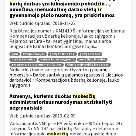
kurių darbas yra kilnojamojo pobūdžio...,
nuvežimą į nenuolatinę darbo vietą
ir
gyvenamojo ploto nuomą, yra priskiriamos
Web turinio sąrašas
2018-11-22
Registracijos numeris KM1419 Ši informacija skelbiama:
Kompensacijos už darbą kelionėje, lauko sąlygomis
Pajamos natūra - tai neatlygintinai, mainais arba
lengvatine kaina (konkrečiam gyventojui...
gpm
kompensacijos
gpmį 17 str 1 d 5 p
gpmį 2 str 15 d
darbas kelionėje
darbas lauko sąlygomis
nuvežimo išlaidos
gyvenamojo ploto nuomos išlaidos
kilnojamojo pobūdžio darbas
Mokesčių žinyno kategorijos:
Gyventojų pajamų
mokestis » Darbo santykių pajamos (gautos iš Lietuvos
darbdavio) » Kompensacijos už darbą kelionėje, lauko
sąlygomis
Asmenys, kuriems duotas
mokesčių
administratoriaus nurodymas atsiskaityti
negrynaisiais
Web turinio sąrašas
2019-02-09
Vadovaujantis VMI prie FM viršininko 2004 m. liepos 29 d.
įsakymu Nr. VA-147 patvirtintų Paslaptyje nelaikomos
informacijos apie
mokesčių
mokėtoją paskleidimo