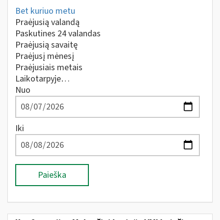
Bet kuriuo metu
Praėjusią valandą
Paskutines 24 valandas
Praėjusią savaitę
Praėjusį mėnesį
Praėjusiais metais
Laikotarpyje…
Nuo
Iki
Paieška