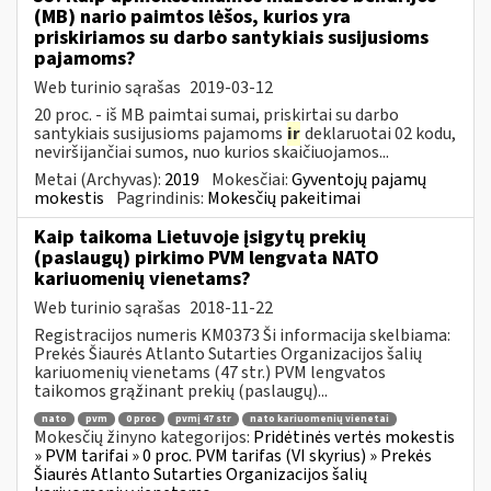
(MB) nario paimtos lėšos, kurios yra
priskiriamos su darbo santykiais susijusioms
pajamoms?
Web turinio sąrašas
2019-03-12
20 proc. - iš MB paimtai sumai, priskirtai su darbo
santykiais susijusioms pajamoms
ir
deklaruotai 02 kodu,
neviršijančiai sumos, nuo kurios skaičiuojamos...
Metai (Archyvas):
2019
Mokesčiai:
Gyventojų pajamų
mokestis
Pagrindinis:
Mokesčių pakeitimai
Kaip taikoma Lietuvoje įsigytų prekių
(paslaugų) pirkimo PVM lengvata NATO
kariuomenių vienetams?
Web turinio sąrašas
2018-11-22
Registracijos numeris KM0373 Ši informacija skelbiama:
Prekės Šiaurės Atlanto Sutarties Organizacijos šalių
kariuomenių vienetams (47 str.) PVM lengvatos
taikomos grąžinant prekių (paslaugų)...
nato
pvm
0 proc
pvmį 47 str
nato kariuomenių vienetai
Mokesčių žinyno kategorijos:
Pridėtinės vertės mokestis
» PVM tarifai » 0 proc. PVM tarifas (VI skyrius) » Prekės
Šiaurės Atlanto Sutarties Organizacijos šalių