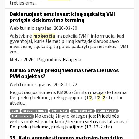
tretiesiems...
Deklaruojantiems investicinę sąskaitą VMI
pratęsia deklaravimo terminą
Web turinio sąrašas
2026-03-30
Valstybinė
mokesčių
inspekcija (VMI) informuoja, kad
gyventojai, kurie šiemet pirmą kartą deklaruos savo
investicinę sąskaitą, tą galės padaryti jau netrukus – VMI
yra...
Metai:
2026
Pagrindinis:
Naujiena
Kuriuo atveju prekių tiekimas nėra Lietuvos
PVM objektas?
Web turinio sąrašas
2018-11-22
Registracijos numeris KM0067 Ši informacija skelbiama:
Dėl prekių tiekimo, prekių įsigijimo (1
2
, 1
2
-
2
str.) Tuo
atveju,...
pvm
prekių tiekimas
pvmį 12 str
pvm objektas
pvmį 12-2 str
Mokesčių žinyno kategorijos:
Pridėtinės
tiekimo vieta
vertės mokestis » Tiekimo/teikimo vietos nustatymas »
Dėl prekių tiekimo, prekių įsigijimo (12, 12-2 str.)
35. Kaip apmokestinamos mažosios bendrijos