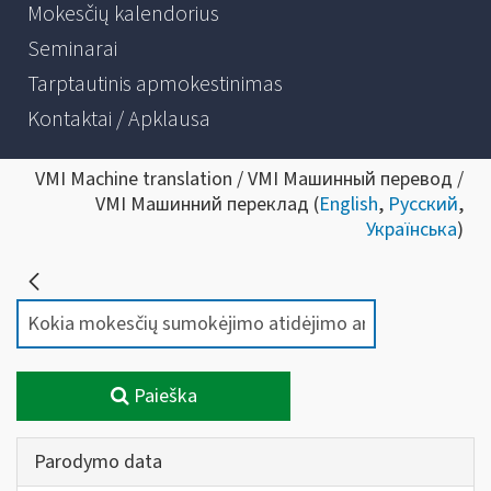
Mokesčių kalendorius
Seminarai
Tarptautinis apmokestinimas
Kontaktai / Apklausa
VMI Machine translation / VMI Машинный перевод /
VMI Машинний переклад (
English
,
Русский
,
Українська
)
Paieška
Parodymo data