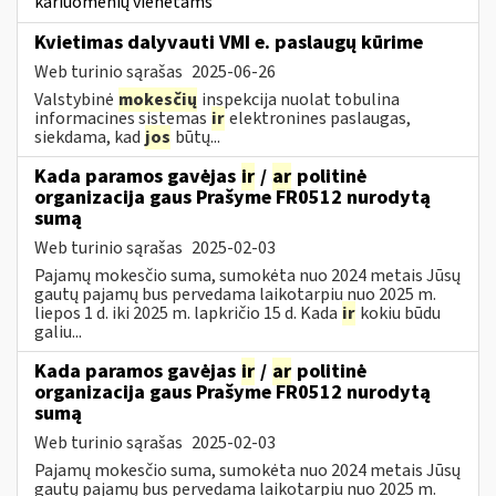
kariuomenių vienetams
Kvietimas dalyvauti VMI e. paslaugų kūrime
Web turinio sąrašas
2025-06-26
Valstybinė
mokesčių
inspekcija nuolat tobulina
informacines sistemas
ir
elektronines paslaugas,
siekdama, kad
jos
būtų...
Kada paramos gavėjas
ir
/
ar
politinė
organizacija gaus Prašyme FR0512 nurodytą
sumą
Web turinio sąrašas
2025-02-03
Pajamų mokesčio suma, sumokėta nuo 2024 metais Jūsų
gautų pajamų bus pervedama laikotarpiu nuo 2025 m.
liepos 1 d. iki 2025 m. lapkričio 15 d. Kada
ir
kokiu būdu
galiu...
Kada paramos gavėjas
ir
/
ar
politinė
organizacija gaus Prašyme FR0512 nurodytą
sumą
Web turinio sąrašas
2025-02-03
Pajamų mokesčio suma, sumokėta nuo 2024 metais Jūsų
gautų pajamų bus pervedama laikotarpiu nuo 2025 m.