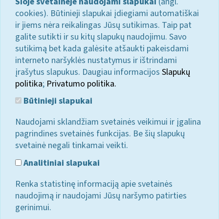
Šioje svetainėje naudojami slapukai
(angl.
cookies). Būtinieji slapukai įdiegiami automatiškai
ir jiems nėra reikalingas Jūsų sutikimas. Taip pat
galite sutikti ir su kitų slapukų naudojimu. Savo
sutikimą bet kada galėsite atšaukti pakeisdami
interneto naršyklės nustatymus ir ištrindami
įrašytus slapukus. Daugiau informacijos
Slapukų
politika
;
Privatumo politika.
Būtinieji slapukai
Naudojami sklandžiam svetainės veikimui ir įgalina
pagrindines svetainės funkcijas. Be šių slapukų
svetainė negali tinkamai veikti.
Analitiniai slapukai
Renka statistinę informaciją apie svetainės
naudojimą ir naudojami Jūsų naršymo patirties
gerinimui.