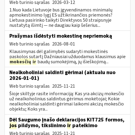
Web turinio sąrašas
2026-03-12
1.Nuo kada Lietuvoje bus įgyvendinamos minimalų
apmokestinimo lygį ES užtikrinančios priemonės?
Lietuva pasirinko taikyti Direktyvos 50 straipsnyje
nustatytą išimtį — ne daugiau kaip šešerius...
Prašymas išdėstyti mokestinę nepriemoką
Web turinio sąrašas
2026-08-01
Klausimynas dėl galimybės sudaryti mokestinės
paskolos sutartį Dažniausiai užduodamus klausimus apie
mokesčių
ir
baudų sumokėjimą, jų išieškojimą...
Nealkoholiniai saldinti gėrimai (aktualu nuo
2026-01-01)
Web turinio sąrašas
2025-11-21
Šioje skiltyje rasite informaciją: Kas yra akcizų mokesčio
už nealkoholinius saldintus gėrimus mokėtojai; Kokie
nealkoholiniai saldinti gėrimai laikomi akcizų mokesčio
objektu; Koks yra...
Dėl Saugumo įnašo deklaracijos KIT725 formos,
jos
pildymo, tikslinimo
ir
pateikimo
Web turinio sąrašas
2025-11-21