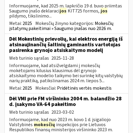
Informuojame, kad 2025 m. lapkričio 19 d. buvo priimtas
Saugumo įnašo deklaraci
jos
KIT725 formos,
jos
pildymo, tikslinimo...
Metai:
2025
Mokesčių žinyno kategorijos:
Mokesčių
įstatymų pakeitimai » Saugumo įnašas nuo 2026 m.
Dėl Mokestinių prievolių, kai elektros energiją iš
atsinaujinančių šaltinių gaminantis vartotojas
pasirenka grynojo atsiskaitymo modelį
Web turinio sąrašas
2025-11-28
Informuojame, kad atsižvelgdami į mokesčių
mokėtojams kilusius klausimus dėl grynojo
atsiskaitymo modelio taikymo bei surinkę kitų valstybių
narių praktiką, patikslinamas 2024 m. liepos 5...
Metai:
2025
Mokesčiai:
Pridėtinės vertės mokestis
Dėl VMI prie FM viršininko 2004 m. balandžio 28
d. įsakymo VA-64 pakeitimo
Web turinio sąrašas
2023-03-02
Informuojame, kad nuo 2023 m. kovo 1 d. įsigaliojo
Valstybinės
mokesčių
inspekcijos prie Lietuvos
Respublikos finansų ministerijos viršininko 2023 m.