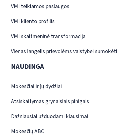
VMI teikiamos paslaugos
VMI kliento profilis
VMI skaitmeninė transformacija
Vienas langelis prievolėms valstybei sumokėti
NAUDINGA
Mokesčiai ir jų dydžiai
Atsiskaitymas grynaisiais pinigais
Dažniausiai užduodami klausimai
Mokesčių ABC