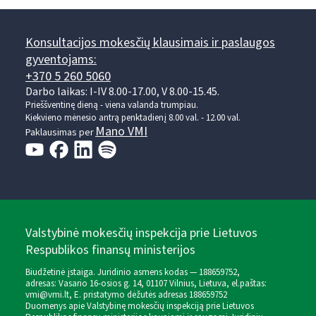
Konsultacijos mokesčių klausimais ir paslaugos
gyventojams:
+370 5 260 5060
Darbo laikas: I-IV 8.00-17.00, V 8.00-15.45.
Prieššventinę dieną - viena valanda trumpiau.
Kiekvieno mėnesio antrą penktadienį 8.00 val. - 12.00 val.
Mano VMI
Paklausimas per
Valstybinė mokesčių inspekcija prie Lietuvos
Respublikos finansų ministerijos
Biudžetinė įstaiga. Juridinio asmens kodas — 188659752,
adresas: Vasario 16-osios g. 14, 01107 Vilnius, Lietuva, el.paštas:
vmi@vmi.lt
, E. pristatymo dėžutės adresas 188659752
Duomenys apie Valstybinę mokesčių inspekciją prie Lietuvos