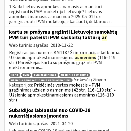
1.Kada Lietuvos apmokestinamasis asmuo turi
registruotis PVM mokėtoju Lietuvoje? Lietuvos
apmokestinamasis asmuo nuo 2025-05-01 turi
įsiregistruoti PVM mokėtoju, skaičiuoti, deklaruoti...
kartu su prašymu grąžinti Lietuvoje sumokėtą
PVM turi pateikti PVM sąskaitų faktūrų
ar
Web turinio sąrašas
2018-11-22
Registracijos numeris KM1187 Ši informacija skelbiama:
Užsienio apmokestinamiesiems
asmenims
(116–119
str.) Pareiškėjas kartu su prašymu grąžinti PVM
elektroninėmis...
epris
pvm
pvm grąžinimas
užsienio asmenims
Mokesčių žinyno
užsienio apmokestinamiesiems asmenims
kategorijos:
Pridėtinės vertės mokestis » PVM
grąžinimas užsienio asmenims (42 str., 116–119 str.) »
Užsienio apmokestinamiesiems asmenims (116–119
str.)
Subsidijos labiausiai nuo COVID-19
nukentėjusioms įmonėms
Web turinio sąrašas
2021-04-20
Labiausiai nuo COVID-19 nukentėjusios įmonės gali