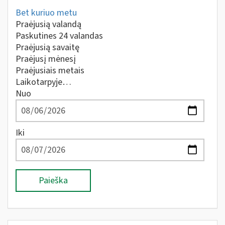
Bet kuriuo metu
Praėjusią valandą
Paskutines 24 valandas
Praėjusią savaitę
Praėjusį mėnesį
Praėjusiais metais
Laikotarpyje…
Nuo
Iki
Paieška