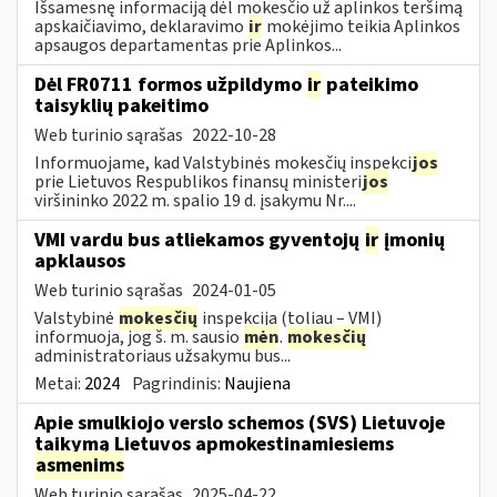
Išsamesnę informaciją dėl mokesčio už aplinkos teršimą
apskaičiavimo, deklaravimo
ir
mokėjimo teikia Aplinkos
apsaugos departamentas prie Aplinkos...
Dėl FR0711 formos užpildymo
ir
pateikimo
taisyklių pakeitimo
Web turinio sąrašas
2022-10-28
Informuojame, kad Valstybinės mokesčių inspekci
jos
prie Lietuvos Respublikos finansų ministeri
jos
viršininko 2022 m. spalio 19 d. įsakymu Nr....
VMI vardu bus atliekamos gyventojų
ir
įmonių
apklausos
Web turinio sąrašas
2024-01-05
Valstybinė
mokesčių
inspekcija (toliau – VMI)
informuoja, jog š. m. sausio
mėn
.
mokesčių
administratoriaus užsakymu bus...
Metai:
2024
Pagrindinis:
Naujiena
Apie smulkiojo verslo schemos (SVS) Lietuvoje
taikymą Lietuvos apmokestinamiesiems
asmenims
Web turinio sąrašas
2025-04-22