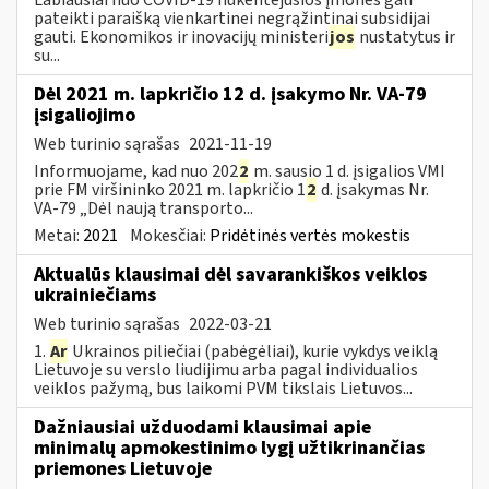
pateikti paraišką vienkartinei negrąžintinai subsidijai
gauti. Ekonomikos ir inovacijų ministeri
jos
nustatytus ir
su...
Dėl 2021 m. lapkričio 12 d. įsakymo Nr. VA-79
įsigaliojimo
Web turinio sąrašas
2021-11-19
Informuojame, kad nuo 202
2
m. sausio 1 d. įsigalios VMI
prie FM viršininko 2021 m. lapkričio 1
2
d. įsakymas Nr.
VA-79 „Dėl naują transporto...
Metai:
2021
Mokesčiai:
Pridėtinės vertės mokestis
Aktualūs klausimai dėl savarankiškos veiklos
ukrainiečiams
Web turinio sąrašas
2022-03-21
1.
Ar
Ukrainos piliečiai (pabėgėliai), kurie vykdys veiklą
Lietuvoje su verslo liudijimu arba pagal individualios
veiklos pažymą, bus laikomi PVM tikslais Lietuvos...
Dažniausiai užduodami klausimai apie
minimalų apmokestinimo lygį užtikrinančias
priemones Lietuvoje