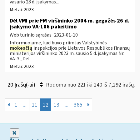
vasario 28 d. įsakymas...
Metai:
2023
Dėl VMI prie FM viršininko 2004 m. gegužės 26 d.
įsakymo VA-106 pakeitimo
Web turinio sąrašas
2023-01-10
Informuojame, kad buvo priimtas Valstybinės
mokesčių
inspekcijos prie Lietuvos Respublikos finansų
ministerijos viršininko 2023 m. sausio 5 d. įsakymas Nr.
VA-3 „Dėl...
Metai:
2023
20 Įrašų(-ai)
Rodoma nuo 221 iki 240 iš 7,292 irašų.
1
...
11
12
13
...
365
Uždaryti