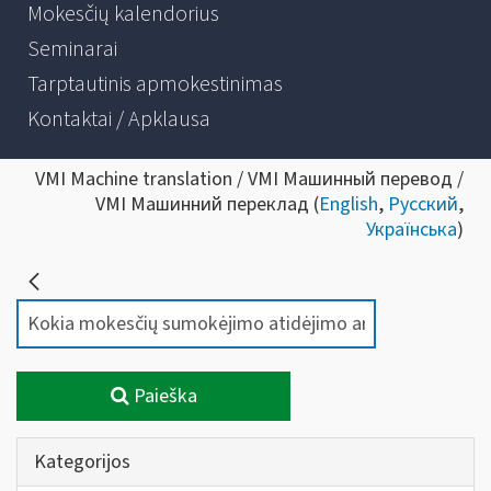
Mokesčių kalendorius
Seminarai
Tarptautinis apmokestinimas
Kontaktai / Apklausa
VMI Machine translation / VMI Машинный перевод /
VMI Машинний переклад (
English
,
Русский
,
Українська
)
Paieška
Kategorijos