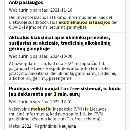
AAD paslaugos
Web turinio sąrašas
2021-11-16
Dėl inventorizacijos atlikimo Informuojame, kad dėl
Lietuvoje susiklosčiusios
ekstremalios
situacijos
dėl
COVID-19 įmonėms neturint galimybės...
Aktualūs klausimai apie ūkininkų prievoles,
susijusias su akcizais, tradicinių alkoholinių
gėrimų gamyboje
Web turinio sąrašas
2024-10-30
Atsižvelgdami į tai, kad nuo 2024 m. lapkričio 1 d.
įsigalioja Lietuvos Respublikos alkoholio kontrolės
įstatymo pakeitimai dėl ūkininkų gaminamų tradicinių
alkoholinių gėrimų, parengėme...
Pradėjus veikti naujai Tax free sistemai, e. būdu
jau deklaruota per
2
mln. eurų
Web turinio sąrašas
2022-12-01
Valstybinė
mokesčių
inspekcija (VMI)
ir
Lietuvos
muitinė informuoja, kad nuo spalio 1 d., kai PVM
grąžinimo užsienio keleiviui (Tax free schema)...
Metai:
2022
Pagrindinis:
Naujiena