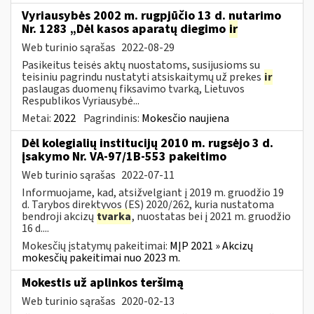
Vyriausybės 2002 m. rugpjūčio 13 d. nutarimo
Nr. 1283 „Dėl kasos aparatų diegimo
ir
Web turinio sąrašas
2022-08-29
Pasikeitus teisės aktų nuostatoms, susijusioms su
teisiniu pagrindu nustatyti atsiskaitymų už prekes
ir
paslaugas duomenų fiksavimo tvarką, Lietuvos
Respublikos Vyriausybė...
Metai:
2022
Pagrindinis:
Mokesčio naujiena
Dėl kolegialių institucijų 2010 m. rugsėjo 3 d.
įsakymo Nr. VA-97/1B-553 pakeitimo
Web turinio sąrašas
2022-07-11
Informuojame, kad, atsižvelgiant į 2019 m. gruodžio 19
d. Tarybos direktyvos (ES) 2020/262, kuria nustatoma
bendroji akcizų
tvarka
, nuostatas bei į 2021 m. gruodžio
16 d....
Mokesčių įstatymų pakeitimai:
MĮP 2021 » Akcizų
mokesčių pakeitimai nuo 2023 m.
Mokestis už aplinkos teršimą
Web turinio sąrašas
2020-02-13