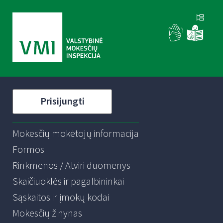
Prisijungti
Mokesčių mokėtojų informacija
Formos
Rinkmenos / Atviri duomenys
Skaičiuoklės ir pagalbininkai
Sąskaitos ir įmokų kodai
Mokesčių žinynas