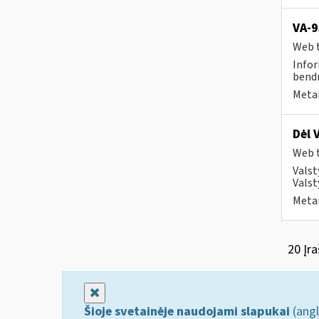
VA-9
Web t
Infor
bend
Metai
Dėl 
Web t
Valst
Valst
Metai
20 Įra
Uždaryti
Šioje svetainėje naudojami slapukai
(angl