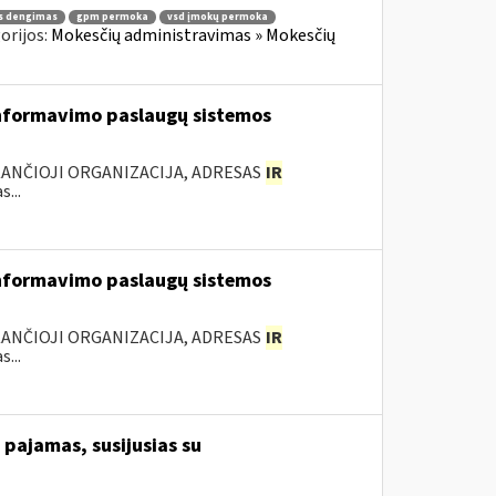
s dengimas
gpm permoka
vsd įmokų permoka
orijos:
Mokesčių administravimas » Mokesčių
nformavimo paslaugų sistemos
KANČIOJI ORGANIZACIJA, ADRESAS
IR
...
nformavimo paslaugų sistemos
KANČIOJI ORGANIZACIJA, ADRESAS
IR
...
pajamas, susijusias su