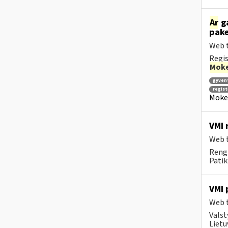
Ar
ga
pake
Web t
Regis
Moke
gyven
regis
Mokes
VMI 
Web t
Rengi
Patik
VMI 
Web t
Valst
Lietu