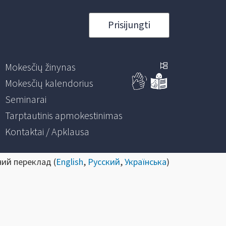
Prisijungti
Mokesčių žinynas
Mokesčių kalendorius
Seminarai
Tarptautinis apmokestinimas
Kontaktai / Apklausa
ний переклад (
English
,
Русский
,
Українська
)