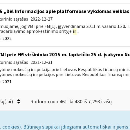
5 „Dėl Informacijos apie platformose vykdomas veiklas
urinio sąrašas
2022-12-27
muojame, jog VMI prie FM[1], įgyvendinama 2011 m. vasario 15 d. T
radarbiavimo apmokestinimo srityje
ir
...
:
2022
VMI prie FM viršininko 2015 m. lapkričio 25 d. įsakymo N
urinio sąrašas
2021-12-31
ybinė mokesčių inspekcija prie Lietuvos Respublikos finansų minist
ybinės mokesčių inspekcijos prie Lietuvos Respublikos finansų mini
:
2021
šų(-ai)
Rodoma nuo 461 iki 480 iš 7,293 irašų.
. cookies). Būtinieji slapukai įdiegiami automatiškai ir jiems