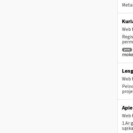
Metai
Kuri
Web t
Regis
perm
pvm
mokes
Leng
Web t
Pelno
projek
Apie
Web t
1.Ar 
sąska