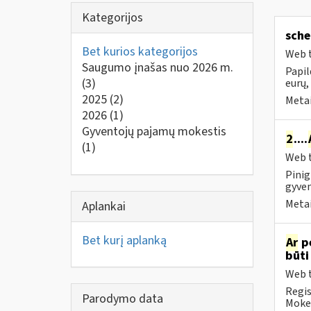
Kategorijos
sche
Bet kurios kategorijos
Web t
Saugumo įnašas nuo 2026 m.
Papil
(3)
eurų,
2025
(2)
Metai
2026
(1)
Gyventojų pajamų mokestis
2
....
(1)
Web t
Pinig
gyven
Metai
Aplankai
Bet kurį aplanką
Ar
p
būti
Web t
Regis
Parodymo data
Mokes