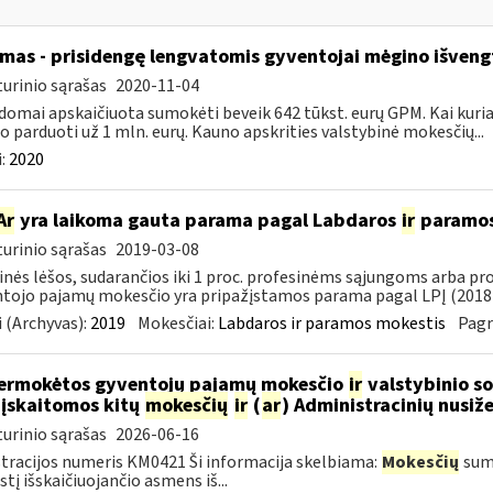
mas - prisidengę lengvatomis gyventojai mėgino išveng
urinio sąrašas
2020-11-04
domai apskaičiuota sumokėti beveik 642 tūkst. eurų GPM. Kai kuriais
 o parduoti už 1 mln. eurų. Kauno apskrities valstybinė mokesčių...
:
2020
Ar
yra laikoma gauta parama pagal Labdaros
ir
paramos 
urinio sąrašas
2019-03-08
inės lėšos, sudarančios iki 1 proc. profesinėms sąjungoms arba pr
tojo pajamų mokesčio yra pripažįstamos parama pagal LPĮ (2018-
 (Archyvas):
2019
Mokesčiai:
Labdaros ir paramos mokestis
Pagr
ermokėtos gyventojų pajamų mokesčio
ir
valstybinio so
 įskaitomos kitų
mokesčių
ir
(
ar
) Administracinių nusi
urinio sąrašas
2026-06-16
tracijos numeris KM0421 Ši informacija skelbiama:
Mokesčių
sumo
tį išskaičiuojančio asmens iš...