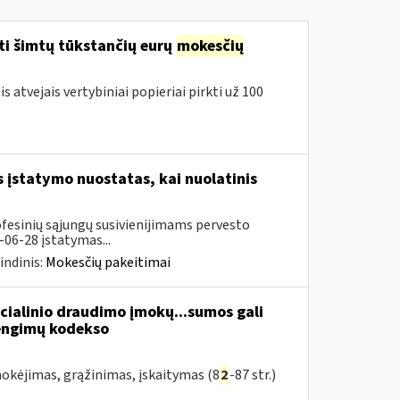
ti šimtų tūkstančių eurų
mokesčių
 atvejais vertybiniai popieriai pirkti už 100
įstatymo nuostatas, kai nuolatinis
ofesinių sąjungų susivienijimams pervesto
06-28 įstatymas...
indinis:
Mokesčių pakeitimai
cialinio draudimo įmokų...sumos gali
žengimų kodekso
kėjimas, grąžinimas, įskaitymas (8
2
-87 str.)