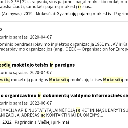
ntis GPMĮ 22 straipsniu, šios pajamos pagal mokesčio mokėjimo 
 apskaičiuoti, sumokėti pajamų mokestį
ir
šias...
 (Archyvas):
2019
Mokesčiai:
Gyventojų pajamų mokestis
Pagrind
O
urinio sąrašas
2020-04-07
minio bendradarbiavimo ir plėtros organizacija 1961 m. JAV ir K
adarbiavimo organizacijos (angl. OEEC — Organisation for Europ
sčių
mokėtojo teisės
ir
pareigos
urinio sąrašas
2020-04-07
sčių
mokėtojų pareigos
Mokesčių
mokėtojų teisės
Mokesčių
mo
o organizavimo
ir
dokumentų valdymo informacinės si
urinio sąrašas
2022-06-07
RMACIJA APIE NUSTATYTĄ LAIMĖTOJĄ
IR
KETINIMĄ SUDARYTI SUT
NIZACIJA, ADRESAS
IR
KONTAKTINIAI DUOMENYS:...
:
2022
Pagrindinis:
Viešieji pirkimai