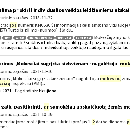
lima priskirti individualios veiklos leidžiamiems atsk
urinio sąrašas
2018-11-22
traci
jos
numeris KM0530 Ši informacija skelbiama: Individualioje 
57) Turto įsigijimo (nuomos) išlaidų...
Mokesčių žinyno k
gpm
turtas
individuali veikla
gpmį 2 str
gpmį 10 str
os iš verslo/ veiklos » Individualią veiklą pagal pažymą vykdančio
u susijusios išlaidos » Individualioje veikloje naudojamo ilgalaiki
orinos „Mokesčiai sugrįžta kiekvienam“ nugalėtojai
mok
urinio sąrašas
2021-11-16
rinos „Mokesčiai sugrįžta kiekvienam“ nugalėtojai
mokesčių
žini
sčių
inspekcija (VMI)...
:
2021
Pagrindinis:
Naujiena
 galiu pasitikrinti,
ar
sumokėjau apskaičiuotą žemės mo
urinio sąrašas
2021-10-19
enduojame mokėjimus pasitikrinti praėjus 1-
2
darbo dienoms
p
os; ...