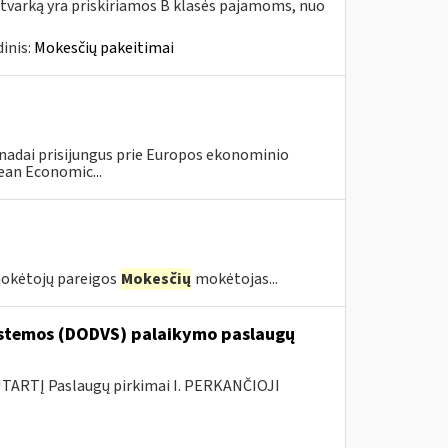
tvarką yra priskiriamos B klasės pajamoms, nuo
inis:
Mokesčių pakeitimai
anadai prisijungus prie Europos ekonominio
ean Economic...
kėtojų pareigos
Mokesčių
mokėtojas...
stemos (DODVS) palaikymo paslaugų
ARTĮ Paslaugų pirkimai I. PERKANČIOJI