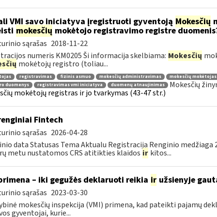
li VMI savo iniciatyva įregistruoti gyventoją
Mokesčių
m
isti
mokesčių
mokėtojo registravimo registre duomenis
urinio sąrašas
2018-11-22
tracijos numeris KM0205 Ši informacija skelbiama:
Mokesčių
mokė
sčių
mokėtojų registro (toliau...
tojas
registravimas
fizinis asmuo
mokesčių administravimas
mokesčių mokėtojas
Mokesčių žiny
tro duomenys
registravimas vmi iniciatyva
duomenų atnaujinimas
čių mokėtojų registras ir jo tvarkymas (43-47 str.)
renginiai Fintech
urinio sąrašas
2026-04-28
nio data Statusas Tema Aktualu Registracija Renginio medžiaga 20
rų metu nustatomos CRS atitikties klaidos
ir
kitos...
primena – iki gegužės deklaruoti reikia
ir
užsienyje gaut
urinio sąrašas
2023-03-30
ybinė mokesčių inspekcija (VMI) primena, kad pateikti pajamų dekl
vos gyventojai, kurie...