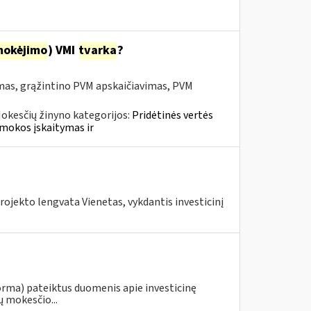
mokėjimo
) VMI
tvarka
?
mas, grąžintino PVM apskaičiavimas, PVM
okesčių žinyno kategorijos:
Pridėtinės vertės
mokos įskaitymas ir
ojekto lengvata Vienetas, vykdantis investicinį
orma) pateiktus duomenis apie investicinę
ų mokesčio...