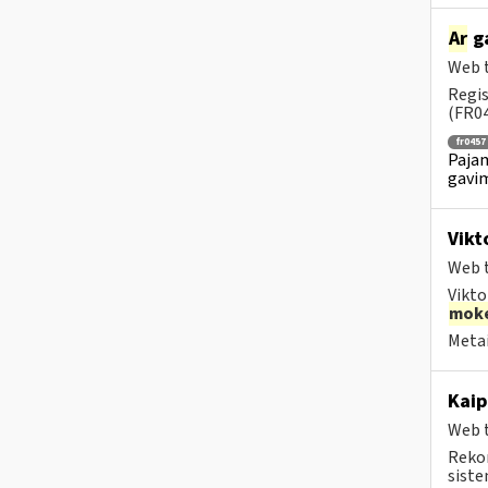
Ar
ga
Web t
Regis
(FR04
fr0457
Pajam
gavim
Vikt
Web t
Vikto
moke
Metai
Kaip
Web t
Rekom
sistem