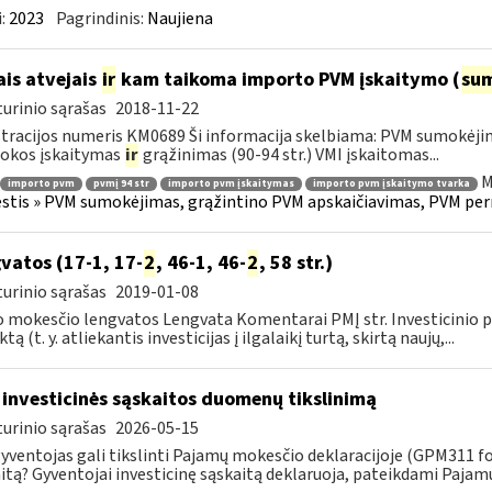
:
2023
Pagrindinis:
Naujiena
ais atvejais
ir
kam taikoma importo PVM įskaitymo (
su
urinio sąrašas
2018-11-22
tracijos numeris KM0689 Ši informacija skelbiama: PVM sumokėji
okos įskaitymas
ir
grąžinimas (90-94 str.) VMI įskaitomas...
M
importo pvm
pvmį 94 str
importo pvm įskaitymas
importo pvm įskaitymo tvarka
tis » PVM sumokėjimas, grąžintino PVM apskaičiavimas, PVM per
vatos (17-1, 17-
2
, 46-1, 46-
2
, 58 str.)
urinio sąrašas
2019-01-08
 mokesčio lengvatos Lengvata Komentarai PMĮ str. Investicinio pr
tą (t. y. atliekantis investicijas į ilgalaikį turtą, skirtą naujų,...
 investicinės sąskaitos duomenų tikslinimą
urinio sąrašas
2026-05-15
gyventojas gali tikslinti Pajamų mokesčio deklaracijoje (GPM311 f
itą? Gyventojai investicinę sąskaitą deklaruoja, pateikdami Pajam