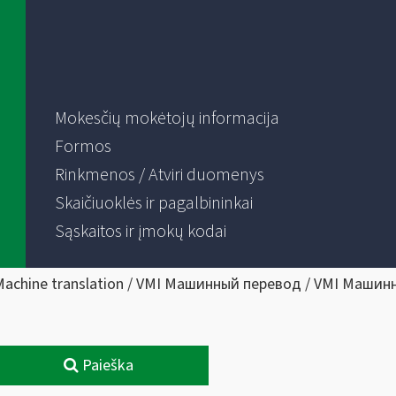
Mokesčių mokėtojų informacija
Formos
Rinkmenos / Atviri duomenys
Skaičiuoklės ir pagalbininkai
Sąskaitos ir įmokų kodai
Machine translation / VMI Машинный перевод / VMI Машин
Paieška