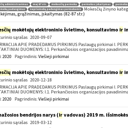
čių administravimas
maį 87 str.
mokesčių permoka
permokos įskaitymas
permoko
Mokesčių žinyno kateg
emokų padengimas
nepriemokų padengimas permokomis
ėjimas, grąžinimas, įskaitymas (82-87 str.)
sčių
mokėtojų elektroninio švietimo, konsultavimo
ir
i
urinio sąrašas
2020-09-07
RMACIJA APIE PRADEDAMUS PIRKIMUS Paslaugų pirkimai I. PER
KTINIAI DUOMENYS: I.1. Perkančiosios organizacijos pavadinimas
:
2020
Pagrindinis:
Viešieji pirkimai
sčių
mokėtojų elektroninio švietimo, konsultavimo
ir
i
urinio sąrašas
2020-12-18
RMACIJA APIE PRADEDAMUS PIRKIMUS Paslaugų pirkimai I. PER
KTINIAI DUOMENYS: I.1. Perkančiosios organizacijos pavadinimas
:
2020
Pagrindinis:
Viešieji pirkimai
mažosios bendrijos narys (
ir
vadovas) 2019 m. išsimokės 
urinio sąrašas
2019-03-12