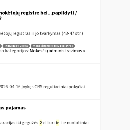
okėtojų registre bei...papildyti /
?
tojų registras ir jo tvarkymas (43-47 str.)
individuali veikla
mokesčių mokėtojų registras
no kategorijos:
Mokesčių administravimas »
26-04-16 Įvykęs CRS reguliaciniai pokyčiai
as pajamas
aracijas iki gegužės
2
d. turi
ir
tie nuolatiniai