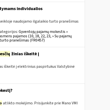
aitymams individualios
veikloje naudojamo ilgalaikio turto pranešimas
ategorijos:
Gyventojų pajamų mokestis »
 asmens pajamos (10, 18, 22, 23, » Su pajamų
o turto pranešimas (FR0457)
esčių
žinias iškeitė į
as iškeitė į elektrinius paspirtukus Valstybinė
kestį?
o
atlikto mokėjimo. Prisijunkite prie Mano VMI