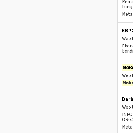
Remia
kurių
Metai
EBP
Web t
Ekono
bendr
Moke
Web t
Moke
Darb
Web t
INFO
ORGA
Metai