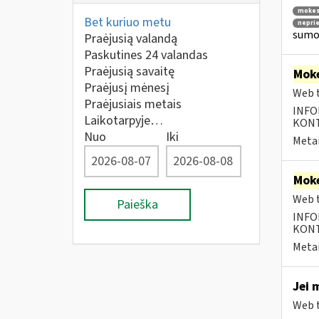
mokes
Bet kuriuo metu
nepri
sumok
Praėjusią valandą
Paskutines 24 valandas
Praėjusią savaitę
Moke
Praėjusį mėnesį
Web t
Praėjusiais metais
INFO
Laikotarpyje…
KONTA
Nuo
Iki
Metai
Moke
Web t
Paieška
INFO
KONTA
Metai
Jei 
Web t