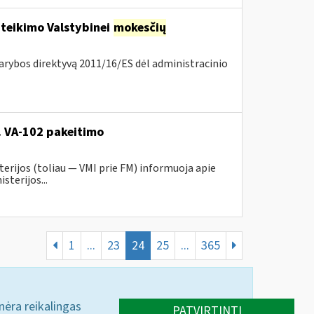
 teikimo Valstybinei
mokesčių
arybos direktyvą 2011/16/ES dėl administracinio
r. VA-102 pakeitimo
erijos (toliau ― VMI prie FM) informuoja apie
sterijos...
1
...
23
24
25
...
365
 nėra reikalingas
PATVIRTINTI