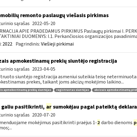
mobilių remonto paslaugų viešasis pirkimas
urinio sąrašas
2022-05-20
RMACIJA APIE PRADEDAMUS PIRKIMUS Paslaugų pirkimai I. PER
KTINIAI DUOMENYS: I.1. Perkančiosios organizacijos pavadinimas
:
2022
Pagrindinis:
Viešieji pirkimai
zais apmokestinamų prekių siuntėjo registracija
urinio sąrašas
2023-04-05
truoto siuntėjo registracija asmeniui suteikia teisę neterminuota
estinamas prekes, taikant joms akcizų mokėjimo laikino...
is apmokestinamų prekių siuntėjas
registruotas siuntėjas
akcizais apmokestinamų preki
 galiu pasitikrinti,
ar
sumokėjau pagal pateiktą deklara
urinio sąrašas
2020-07-20
enduojame mokėjimus pasitikrinti praėjus 1-
2
darbo dienoms
p
mos;...