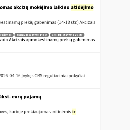
komas akcizų mokėjimo laikino
atidėjimo
estinamų prekių gabenimas (14-18 str.) Akcizais
o režimas
akcizų įstatymo 14 str
akcizų įstatymo 16 str
zai » Akcizais apmokestinamų prekių gabenimas
26-04-16 Įvykęs CRS reguliaciniai pokyčiai
ūkst. eurų pajamų
uvės, kurioje prekiaujama vinilinėmis
ir