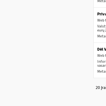
Metai
Priv
Web t
Valst
eurų 
Metai
Dėl 
Web t
Infor
vasar
Metai
20 Įra