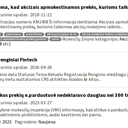
oma, kad akcizais apmokestinamos prekės, kurioms tai
urinio sąrašas
2018-11-22
tracijos numeris KM1458 Ši informacija skelbiama: Akcizais apmok
estinamų prekių, kurioms taikomas akcizų mokėjimo laikino...
i
gabenimas
pranešimas
akcizų įstatymo 15 str
akcizų mokėjimo laikino atidėjim
Mokesčių žinyno kategorijos:
Akci
ais apmokestinamų prekių gavimas
amlar
 str.)
renginiai Fintech
urinio sąrašas
2026-04-28
nio data Statusas Tema Aktualu Registracija Renginio medžiaga 20
rų metu nustatomos CRS atitikties klaidos
ir
kitos...
kos prekių e.parduotuvė nedeklaravo daugiau nei 300 t
urinio sąrašas
2023-03-27
ybinė mokesčių inspekcija (VMI) informuoja, kad atlikus e.parduot
ktinėmis plokštelėmis, audio kasetėmis bei įvairia...
:
2023
Pagrindinis:
Naujiena