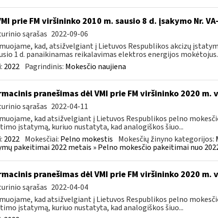
VMI prie FM viršininko 2010 m. sausio 8 d. įsakymo Nr. V
urinio sąrašas
2022-09-06
muojame, kad, atsižvelgiant į Lietuvos Respublikos akcizų įstatym
usio 1 d. panaikinamas reikalavimas elektros energijos mokėtojus..
:
2022
Pagrindinis:
Mokesčio naujiena
rmacinis pranešimas dėl VMI prie FM viršininko 2020 m. 
urinio sąrašas
2022-04-11
muojame, kad atsižvelgiant į Lietuvos Respublikos pelno mokesči
timo įstatymą, kuriuo nustatyta, kad analogiškos šiuo...
:
2022
Mokesčiai:
Pelno mokestis
Mokesčių žinyno kategorijos:
ymų pakeitimai 2022 metais » Pelno mokesčio pakeitimai nuo 202
rmacinis pranešimas dėl VMI prie FM viršininko 2020 m. 
urinio sąrašas
2022-04-04
muojame, kad atsižvelgiant į Lietuvos Respublikos pelno mokesči
timo įstatymą, kuriuo nustatyta, kad analogiškos šiuo...