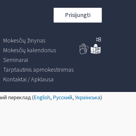
Prisijungti
Mokesčių žinynas
Mokesčių kalendorius
Seminarai
Tarptautinis apmokestinimas
Kontaktai / Apklausa
ний переклад (
English
,
Русский
,
Українська
)