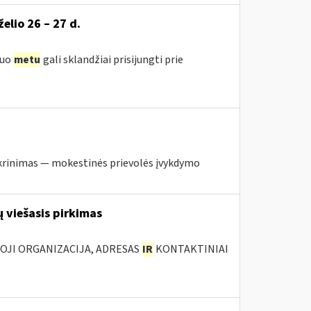
želio 26 – 27 d.
iuo
metu
gali sklandžiai prisijungti prie
krinimas — mokestinės prievolės įvykdymo
 viešasis pirkimas
IOJI ORGANIZACIJA, ADRESAS
IR
KONTAKTINIAI