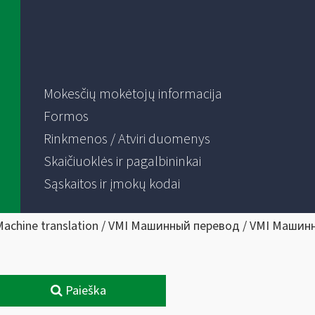
Mokesčių mokėtojų informacija
Formos
Rinkmenos / Atviri duomenys
Skaičiuoklės ir pagalbininkai
Sąskaitos ir įmokų kodai
Machine translation / VMI Машинный перевод / VMI Машин
Paieška