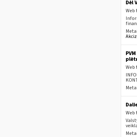
Dėl 
Web t
Infor
finan
Metai
Akciz
PVM 
plėt
Web t
INFO
KONTA
Metai
Dali
Web t
Valst
veikl
Metai