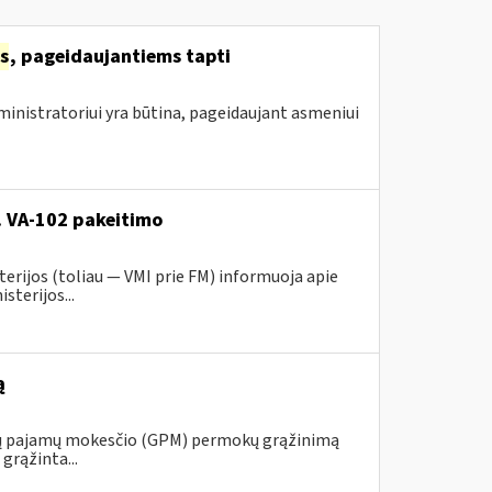
s
, pageidaujantiems tapti
inistratoriui yra būtina, pageidaujant asmeniui
r. VA-102 pakeitimo
erijos (toliau ― VMI prie FM) informuoja apie
sterijos...
ą
ojų pajamų mokesčio (GPM) permokų grąžinimą
grąžinta...