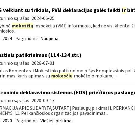
S veikiant su trikiais, PVM deklaracijas galės teikti
ir
bir
urinio sąrašas
2024-06-25
ybinė
mokesčių
inspekcija (VMI) informuoja, kad ne visi klientai š
iosios...
:
2024
Pagrindinis:
Naujiena
stinis patikrinimas (114-134 str.)
urinio sąrašas
2026-07-01
tas Komentarai Mokestinio patikrinimo rūšys Kompleksinis pati
rinimas, kuris apima visų
mokesčių
mokėtojo mokamų...
troninio deklaravimo sistemos (EDS) priežiūros paslaugų
urinio sąrašas
2020-09-17
RMACIJA APIE SUDARYTĄ SUTARTĮ Paslaugų pirkimai I. PERKANČ
NYS: I.1. Perkančiosios organizacijos pavadinimas...
:
2020
Pagrindinis:
Viešieji pirkimai