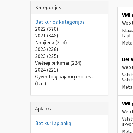
Kategorijos
VMI 
Bet kurios kategorijos
Web t
2022
(370)
Klaus
2021
(348)
tapti
Naujiena
(314)
Metai
2025
(236)
2023
(225)
Dėl 
Viešieji pirkimai
(224)
Web t
2024
(221)
Valst
Gyventojų pajamų mokestis
Valst
(151)
Metai
VMI 
Aplankai
Web t
Valst
Bet kurį aplanką
gyven
Metai