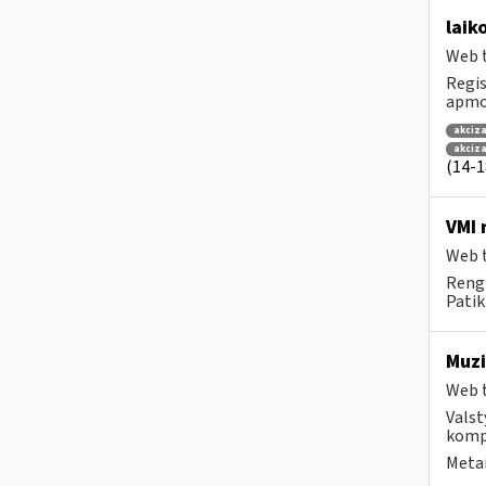
laik
Web t
Regis
apmok
akciza
akciz
(14-18
VMI 
Web t
Rengi
Patik
Muzi
Web t
Valst
kompa
Metai