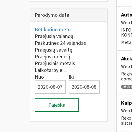
Auto
Parodymo data
Web t
Bet kuriuo metu
INFO
KONTA
Praėjusią valandą
Metai
Paskutines 24 valandas
Praėjusią savaitę
Praėjusį mėnesį
Akci
Praėjusiais metais
Web t
Laikotarpyje…
Regis
Nuo
Iki
apmok
akciza
Kaip
Paieška
Web t
Rekom
siste