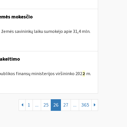
žemės mokesčio
. žemės savininkų laiku sumokėjo apie 31,4 mln.
pakeitimo
blikos finansų ministerijos viršininko 202
2
m.
1
...
25
26
27
...
365