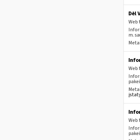
Dėl 
Web t
Infor
m. sa
Metai
Info
Web t
Infor
pakei
Metai
įstat
Info
Web t
Infor
pakei