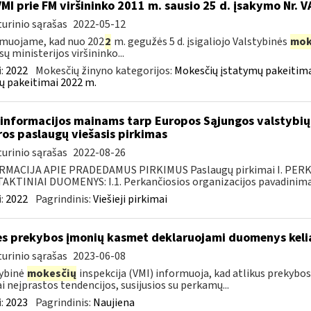
VMI prie FM viršininko 2011 m. sausio 25 d. įsakymo Nr. 
urinio sąrašas
2022-05-12
muojame, kad nuo 202
2
m. gegužės 5 d. įsigaliojo Valstybinės
mok
sų ministerijos viršininko...
:
2022
Mokesčių žinyno kategorijos:
Mokesčių įstatymų pakeitima
ų pakeitimai 2022 m.
informacijos mainams tarp Europos Sąjungos valstybių 
ros paslaugų viešasis pirkimas
urinio sąrašas
2022-08-26
RMACIJA APIE PRADEDAMUS PIRKIMUS Paslaugų pirkimai I. PER
KTINIAI DUOMENYS: I.1. Perkančiosios organizacijos pavadinimas
:
2022
Pagrindinis:
Viešieji pirkimai
es prekybos įmonių kasmet deklaruojami duomenys kelia
urinio sąrašas
2023-06-08
ybinė
mokesčių
inspekcija (VMI) informuoja, kad atlikus prekybo
ai neįprastos tendencijos, susijusios su perkamų...
:
2023
Pagrindinis:
Naujiena