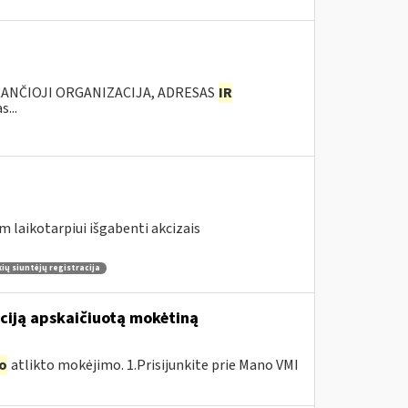
KANČIOJI ORGANIZACIJA, ADRESAS
IR
...
m laikotarpiui išgabenti akcizais
ų siuntėjų registracija
ciją apskaičiuotą mokėtiną
o
atlikto mokėjimo. 1.Prisijunkite prie Mano VMI