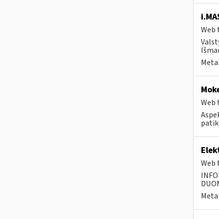
i.MA
Web t
Valst
Išman
Metai
Moke
Web t
Aspek
patik
Elek
Web t
INFO
DUOME
Metai