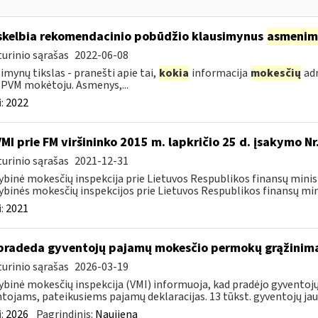
skelbia rekomendacinio pobūdžio klausimynus
asmenim
urinio sąrašas
2022-06-08
imynų tikslas - pranešti apie tai,
kokia
informacija
mokesčių
adm
 PVM mokėtoju. Asmenys,...
:
2022
VMI prie FM viršininko 2015 m. lapkričio 25 d. įsakymo N
urinio sąrašas
2021-12-31
ybinė mokesčių inspekcija prie Lietuvos Respublikos finansų minist
ybinės mokesčių inspekcijos prie Lietuvos Respublikos finansų mini
:
2021
pradeda gyventojų pajamų mokesčio permokų grąžinim
urinio sąrašas
2026-03-19
ybinė mokesčių inspekcija (VMI) informuoja, kad pradėjo gyvent
tojams, pateikusiems pajamų deklaracijas. 13 tūkst. gyventojų jau 
:
2026
Pagrindinis:
Naujiena