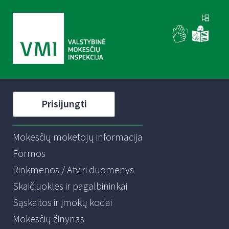
Prisijungti
Mokesčių mokėtojų informacija
Formos
Rinkmenos / Atviri duomenys
Skaičiuoklės ir pagalbininkai
Sąskaitos ir įmokų kodai
Mokesčių žinynas