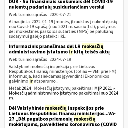
DUK - Su finansiniais sunkumais dėl COVID-19
nulemtų padarinių susiduriančiam verslui
Web turinio sąrašas
2020-07-21
Atnaujinta: 2022-01-19 Įmonės, įtrauktos į nukentėjusių
nuo Covid-19 sąrašą (nuo 2021 m. sausio 1 d.), prašymus
dėl mokestinės paskolos sutarties (MPS) be palūkanų
sudarymui galėjo pateikti iki...
Informacinis pranešimas dėl LR
mokesčių
administravimo įstatymo
ir
kitų teisės aktų
Web turinio sąrašas
2024-07-19
Valstybinė mokesčių inspekcija prie Lietuvos
Respublikos finansų ministerijos (toliau — VMI prie FM)
informuoja, kad siekdamas įgyvendinti Ekonomikos
gaivinimo
ir
atsparumo...
Metai:
2024
Mokesčių įstatymų pakeitimai:
MĮP 2021 »
Mokesčių administravimo įstatymo pakeitimai nuo 2024
m.
Dėl Valstybinės
mokesčių
inspekcijos prie
Lietuvos Respublikos finansų ministerijos...VA-
27 „Dėl pagalbos priemonių
mokesčių
mokėtojams, paveiktiems koronaviruso (COVID