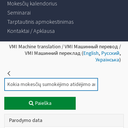
Mokesčių kalendorius
Seminarai
Tarptautinis apmokestinimas
Kontaktai / Apklausa
VMI Machine translation / VMI Машинный перевод /
VMI Машинний переклад (
English
,
Русский
,
Українська
)
Paieška
Parodymo data