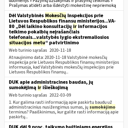
duomenys » Pažymų užsakymas ir prašymų teikimas »
Prašymas atidėti arba išdėstyti mokestinę nepriemoką
Dėl Valstybinės
Mokesčių
Inspekcijos prie
Lietuvos Respublikos finansų ministerijos...VA-
80 „Dėl laikino konsultacijų
ir
informacijos
teikimo pokalbių neįrašančiais
telefonais...valstybės lygio ekstremaliosios
situacijos
metu
“ patvirtinimo
Web turinio sąrašas
2020-11-18
Atnaujinimo data: 2020-11-18 Valstybinė mokesčių
inspekcija prie Lietuvos Respublikos finansų ministerijos
informuoja, kad Valstybinės mokesčių inspekcijos prie
Lietuvos Respublikos finansų...
DUK apie administracines baudas, jų
sumokėjimą
ir
išieškojimą
Web turinio sąrašas
2022-03-09
1. Kur galima rasti informaciją apie paskirtų baudų už
administracinius nusižengimus sumas, jų
sumokėjimo
terminus? Paaiškinimus, kur galite rasti informaciją apie
paskirtų...
DUK dėl 9 proc. taikymo buitiniams energijos