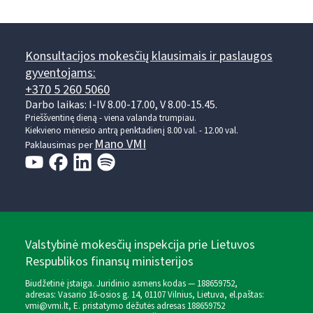
Konsultacijos mokesčių klausimais ir paslaugos
gyventojams:
+370 5 260 5060
Darbo laikas: I-IV 8.00-17.00, V 8.00-15.45.
Prieššventinę dieną - viena valanda trumpiau.
Kiekvieno mėnesio antrą penktadienį 8.00 val. - 12.00 val.
Mano VMI
Paklausimas per
Valstybinė mokesčių inspekcija prie Lietuvos
Respublikos finansų ministerijos
Biudžetinė įstaiga. Juridinio asmens kodas — 188659752,
adresas: Vasario 16-osios g. 14, 01107 Vilnius, Lietuva, el.paštas:
vmi@vmi.lt
, E. pristatymo dėžutės adresas 188659752