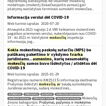
nepriemokų išieškojimas Ne visuomet mokesčių
mokėtojas (mokestį išskaičiuojantis asmuo) gali
įstatymų nustatytais terminais sumokėti mokesčius...
Informacija verslui dėl COVID-19
Web turinio sąrašas
2020-07-20
Atnaujinta 2021 rugsėjo 2 d. VMI teikiamos mokestinės
pagalbos priemonės verslui, nukentėjusiam nuo COVID-
19 - iki 2021 m. Valstybinė
mokesčių
inspekcija
informuoja, jog...
Kokia
mokestinių paskolų sutarčių (MPS) be
palūkanų pakeitimo
ir
vykdymo
tvarka
juridiniams...
asmenims
, kurių nesumokėtų
mokesčių
sumos buvo išdėstytos / atidėtos dėl
COVID-19
Web turinio sąrašas
2025-01-29
Registracijos numeris KM2513 Ši informacija skelbiama:
Prašymas išdėstyti
mokesčių
ar
baudų sumokėjimą
Juridiniai asmenys, sudarę mokestinės...
atidėjimas
išdėstymas
prašymai
mokestinė nepriemoka
Mokesčių
juridiniai asmenys
išdėstymo tvarka
ekstremali situacija
žinyno kategorijos:
Prašymai, pažymos ir mokėjimo