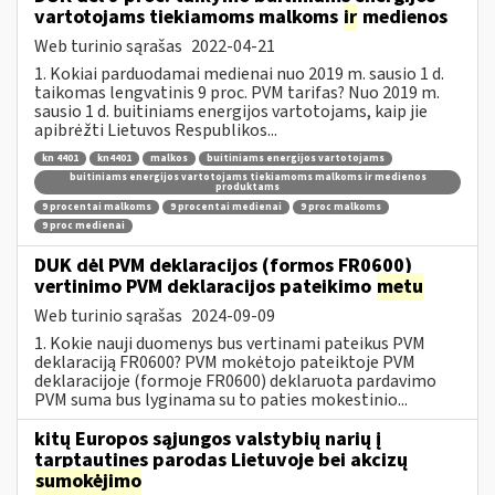
vartotojams tiekiamoms malkoms
ir
medienos
Web turinio sąrašas
2022-04-21
1. Kokiai parduodamai medienai nuo 2019 m. sausio 1 d.
taikomas lengvatinis 9 proc. PVM tarifas? Nuo 2019 m.
sausio 1 d. buitiniams energijos vartotojams, kaip jie
apibrėžti Lietuvos Respublikos...
kn 4401
kn4401
malkos
buitiniams energijos vartotojams
buitiniams energijos vartotojams tiekiamoms malkoms ir medienos
produktams
9 procentai malkoms
9 procentai medienai
9 proc malkoms
9 proc medienai
DUK dėl PVM deklaracijos (formos FR0600)
vertinimo PVM deklaracijos pateikimo
metu
Web turinio sąrašas
2024-09-09
1. Kokie nauji duomenys bus vertinami pateikus PVM
deklaraciją FR0600? PVM mokėtojo pateiktoje PVM
deklaracijoje (formoje FR0600) deklaruota pardavimo
PVM suma bus lyginama su to paties mokestinio...
kitų Europos sąjungos valstybių narių į
tarptautines parodas Lietuvoje bei akcizų
sumokėjimo