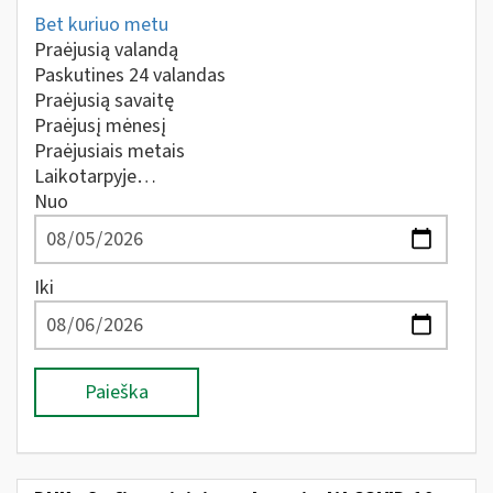
Bet kuriuo metu
Praėjusią valandą
Paskutines 24 valandas
Praėjusią savaitę
Praėjusį mėnesį
Praėjusiais metais
Laikotarpyje…
Nuo
Iki
Paieška