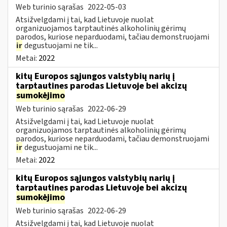
Web turinio sąrašas
2022-05-03
Atsižvelgdami į tai, kad Lietuvoje nuolat
organizuojamos tarptautinės alkoholinių gėrimų
parodos, kuriose neparduodami, tačiau demonstruojami
ir
degustuojami ne tik...
Metai:
2022
kitų Europos sąjungos valstybių narių į
tarptautines parodas Lietuvoje bei akcizų
sumokėjimo
Web turinio sąrašas
2022-06-29
Atsižvelgdami į tai, kad Lietuvoje nuolat
organizuojamos tarptautinės alkoholinių gėrimų
parodos, kuriose neparduodami, tačiau demonstruojami
ir
degustuojami ne tik...
Metai:
2022
kitų Europos sąjungos valstybių narių į
tarptautines parodas Lietuvoje bei akcizų
sumokėjimo
Web turinio sąrašas
2022-06-29
Atsižvelgdami į tai, kad Lietuvoje nuolat