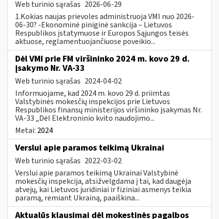
Web turinio sąrašas
2026-06-29
1.Kokias naujas prievoles administruoja VMI nuo 2026-
06-30? -Ekonominė piniginė sankcija – Lietuvos
Respublikos įstatymuose ir Europos Sąjungos teisės
aktuose, reglamentuojančiuose poveikio...
Dėl VMI prie FM viršininko 2024 m. kovo 29 d.
įsakymo Nr. VA-33
Web turinio sąrašas
2024-04-02
Informuojame, kad 2024 m. kovo 29 d. priimtas
Valstybinės mokesčių inspekcijos prie Lietuvos
Respublikos finansų ministerijos viršininko įsakymas Nr.
VA-33 „Dėl Elektroninio kvito naudojimo...
Metai:
2024
Verslui apie paramos teikimą Ukrainai
Web turinio sąrašas
2022-03-02
Verslui apie paramos teikimą Ukrainai Valstybinė
mokesčių inspekcija, atsižvelgdama į tai, kad daugėja
atvejų, kai Lietuvos juridiniai ir fiziniai asmenys teikia
paramą, remiant Ukrainą, paaiškina...
Aktualūs klausimai dėl mokestinės pagalbos