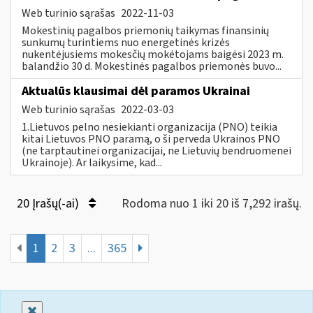
Web turinio sąrašas
2022-11-03
Mokestinių pagalbos priemonių taikymas finansinių
sunkumų turintiems nuo energetinės krizės
nukentėjusiems mokesčių mokėtojams baigėsi 2023 m.
balandžio 30 d. Mokestinės pagalbos priemonės buvo...
Aktualūs klausimai dėl paramos Ukrainai
Web turinio sąrašas
2022-03-03
1.Lietuvos pelno nesiekianti organizacija (PNO) teikia
kitai Lietuvos PNO paramą, o ši perveda Ukrainos PNO
(ne tarptautinei organizacijai, ne Lietuvių bendruomenei
Ukrainoje). Ar laikysime, kad...
20 Įrašų(-ai)
Rodoma nuo 1 iki 20 iš 7,292 irašų.
1
2
3
...
365
Uždaryti