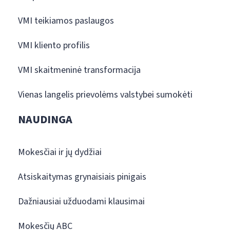
VMI teikiamos paslaugos
VMI kliento profilis
VMI skaitmeninė transformacija
Vienas langelis prievolėms valstybei sumokėti
NAUDINGA
Mokesčiai ir jų dydžiai
Atsiskaitymas grynaisiais pinigais
Dažniausiai užduodami klausimai
Mokesčių ABC