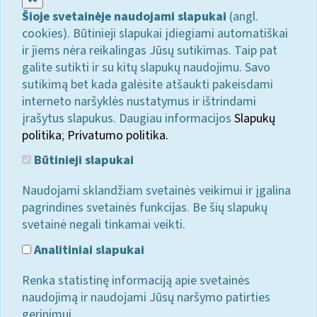
Šioje svetainėje naudojami slapukai
(angl.
cookies). Būtinieji slapukai įdiegiami automatiškai
ir jiems nėra reikalingas Jūsų sutikimas. Taip pat
galite sutikti ir su kitų slapukų naudojimu. Savo
sutikimą bet kada galėsite atšaukti pakeisdami
interneto naršyklės nustatymus ir ištrindami
įrašytus slapukus. Daugiau informacijos
Slapukų
politika
;
Privatumo politika.
Būtinieji slapukai
Naudojami sklandžiam svetainės veikimui ir įgalina
pagrindines svetainės funkcijas. Be šių slapukų
svetainė negali tinkamai veikti.
Analitiniai slapukai
Renka statistinę informaciją apie svetainės
naudojimą ir naudojami Jūsų naršymo patirties
gerinimui.