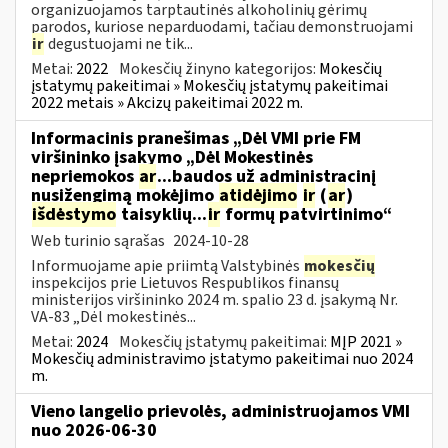
organizuojamos tarptautinės alkoholinių gėrimų
parodos, kuriose neparduodami, tačiau demonstruojami
ir
degustuojami ne tik...
Metai:
2022
Mokesčių žinyno kategorijos:
Mokesčių
įstatymų pakeitimai » Mokesčių įstatymų pakeitimai
2022 metais » Akcizų pakeitimai 2022 m.
Informacinis pranešimas „Dėl VMI prie FM
viršininko įsakymo „Dėl Mokestinės
nepriemokos
ar
...baudos už administracinį
nusižengimą mokėjimo
atidėjimo
ir
(
ar
)
išdėstymo
taisyklių...
ir
formų patvirtinimo“
Web turinio sąrašas
2024-10-28
Informuojame apie priimtą Valstybinės
mokesčių
inspekcijos prie Lietuvos Respublikos finansų
ministerijos viršininko 2024 m. spalio 23 d. įsakymą Nr.
VA-83 „Dėl mokestinės...
Metai:
2024
Mokesčių įstatymų pakeitimai:
MĮP 2021 »
Mokesčių administravimo įstatymo pakeitimai nuo 2024
m.
Vieno langelio prievolės, administruojamos VMI
nuo 2026-06-30