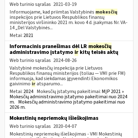
Web turinio sąrašas
2021-03-19
Informuojame, kad priimtas Valstybinės
mokesčių
inspekcijos prie Lietuvos Respublikos finansų
ministerijos viršininko 2021 m. kovo 4 d. įsakymas Nr. VA-
14 „Dėl Valstybinės...
Metai:
2021
Informacinis pranešimas dėl LR
mokesčių
administravimo įstatymo
ir
kitų teisės aktų
Web turinio sąrašas
2024-08-26
Valstybinė mokesčių inspekcija prie Lietuvos
Respublikos finansų ministerijos (toliau — VMI prie FM)
informuoja, kad siekdamas įgyvendinti Ekonomikos
gaivinimo
ir
atsparumo...
Metai:
2024
Mokesčių įstatymų pakeitimai:
MĮP 2021 »
Mokesčių administravimo įstatymo pakeitimai nuo 2024
m.
Mokesčių administravimo įstatymo pakeitimai nuo
2026 m.
Mokestinių nepriemokų išieškojimas
Web turinio sąrašas
2020-04-07
Mokestinių nepriemokų išieškojimas - VMI Mokestinių