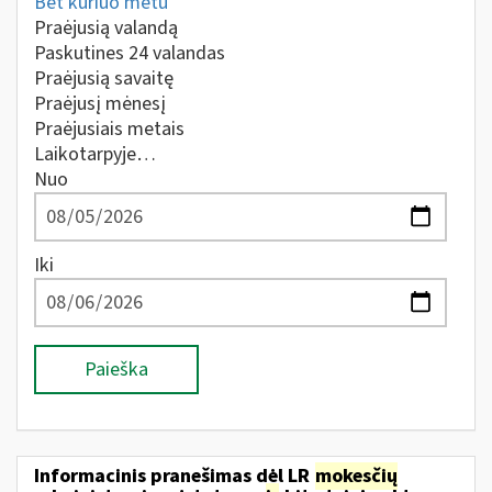
Bet kuriuo metu
Praėjusią valandą
Paskutines 24 valandas
Praėjusią savaitę
Praėjusį mėnesį
Praėjusiais metais
Laikotarpyje…
Nuo
Iki
Paieška
Informacinis pranešimas dėl LR
mokesčių