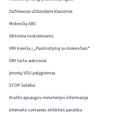
Dažniausiai užduodami klausimai
Mokesčių ABC
Viktorina moksleiviams
VMI kviečia į „Pasimatymą su mokesčiais“
VMI turto aukcionai
Įmonių VDU palyginimas
STOP šešėliui
Krašto apsaugos ministerijos informacija
Interneto svetainės atitikties paraiška