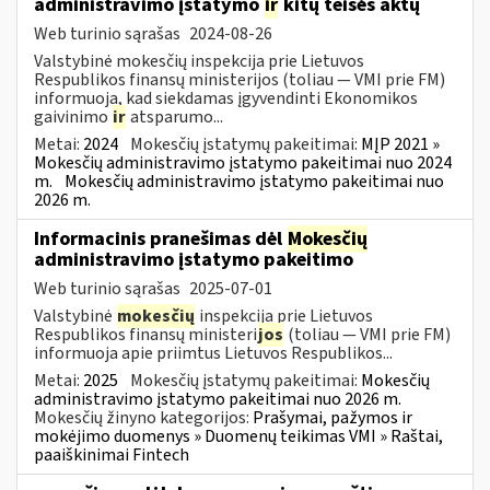
administravimo įstatymo
ir
kitų teisės aktų
Web turinio sąrašas
2024-08-26
Valstybinė mokesčių inspekcija prie Lietuvos
Respublikos finansų ministerijos (toliau — VMI prie FM)
informuoja, kad siekdamas įgyvendinti Ekonomikos
gaivinimo
ir
atsparumo...
Metai:
2024
Mokesčių įstatymų pakeitimai:
MĮP 2021 »
Mokesčių administravimo įstatymo pakeitimai nuo 2024
m.
Mokesčių administravimo įstatymo pakeitimai nuo
2026 m.
Informacinis pranešimas dėl
Mokesčių
administravimo įstatymo pakeitimo
Web turinio sąrašas
2025-07-01
Valstybinė
mokesčių
inspekcija prie Lietuvos
Respublikos finansų ministeri
jos
(toliau — VMI prie FM)
informuoja apie priimtus Lietuvos Respublikos...
Metai:
2025
Mokesčių įstatymų pakeitimai:
Mokesčių
administravimo įstatymo pakeitimai nuo 2026 m.
Mokesčių žinyno kategorijos:
Prašymai, pažymos ir
mokėjimo duomenys » Duomenų teikimas VMI » Raštai,
paaiškinimai Fintech