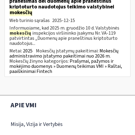
pranešimas dėl duomenų apie praneštinus
kriptoturto naudotojus teikimo valstybinei
mokesčių
Web turinio sąrašas
2025-12-15
Informuojame, kad 2025 m. gruodžio 10 d. Valstybinės
mokesčių
inspekcijos viršininko įsakymu Nr. VA-119
patvirtintas „Duomenų apie praneštinus kriptoturto
naudotojus...
Metai:
2025
Mokesčių įstatymų pakeitimai:
Mokesčių
administravimo įstatymo pakeitimai nuo 2026 m.
Mokesčių žinyno kategorijos:
Prašymai, pažymos ir
mokėjimo duomenys » Duomenų teikimas VMI » Raštai,
paaiškinimai Fintech
APIE VMI
Misija, Vizija ir Vertybės