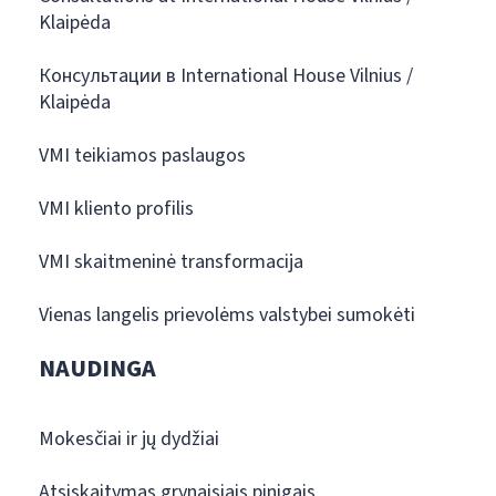
Klaipėda
Консультации в International House Vilnius /
Klaipėda
VMI teikiamos paslaugos
VMI kliento profilis
VMI skaitmeninė transformacija
Vienas langelis prievolėms valstybei sumokėti
NAUDINGA
Mokesčiai ir jų dydžiai
Atsiskaitymas grynaisiais pinigais