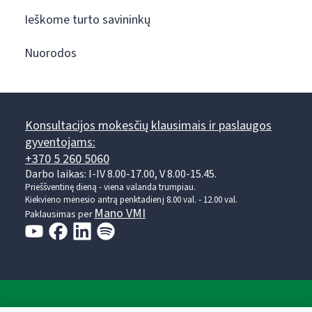
Ieškome turto savininkų
Nuorodos
Konsultacijos mokesčių klausimais ir paslaugos
gyventojams:
+370 5 260 5060
Darbo laikas: I-IV 8.00-17.00, V 8.00-15.45.
Prieššventinę dieną - viena valanda trumpiau.
Kiekvieno mėnesio antrą penktadienį 8.00 val. - 12.00 val.
Mano VMI
Paklausimas per