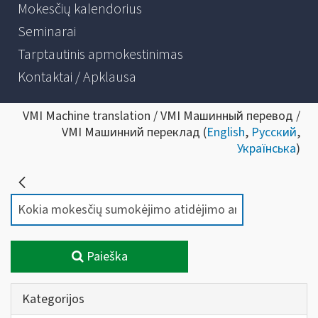
Mokesčių kalendorius
Seminarai
Tarptautinis apmokestinimas
Kontaktai / Apklausa
VMI Machine translation / VMI Машинный перевод /
VMI Машинний переклад (
English
,
Русский
,
Українська
)
Paieška
Kategorijos