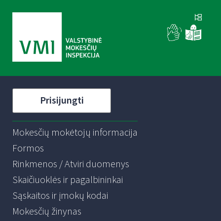
Prisijungti
Mokesčių mokėtojų informacija
Formos
Rinkmenos / Atviri duomenys
Skaičiuoklės ir pagalbininkai
Sąskaitos ir įmokų kodai
Mokesčių žinynas