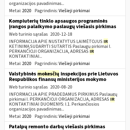
organizacijos pavadinimas...
Metai:
2020
Pagrindinis:
Viešieji pirkimai
Kompiuterių tinklo apsaugos programinės
įrangos palaikymo paslaugų viešasis pirkimas
Web turinio sąrašas
2020-12-18
INFORMACIJA APIE NUSTATYTUS LAIMĖTOJUS
IR
KETINIMĄ SUDARYTI SUTARTIS Paslaugų pirkimai I.
PERKANČIOJI ORGANIZACIJA, ADRESAS
IR
KONTAKTINIAI...
Metai:
2020
Pagrindinis:
Viešieji pirkimai
Valstybinės
mokesčių
inspekcijos prie Lietuvos
Respublikos finansų ministerijos mokymo
Web turinio sąrašas
2020-08-20
INFORMACIJA APIE PRADEDAMUS PIRKIMUS Paslaugų
pirkimai I. PERKANČIOJI ORGANIZACIJA, ADRESAS
IR
KONTAKTINIAI DUOMENYS: I.1. Perkančiosios
organizacijos pavadinimas...
Metai:
2020
Pagrindinis:
Viešieji pirkimai
Patalpų remonto darbų viešasis pirkimas