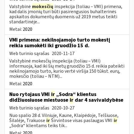
Valstybinė
mokesčių
inspekcija (toliau – VMI) primena,
kad dalis įmonių turi būti pasirengusios buhalterinės
apskaitos dokumentų duomenis už 2019 metus teikti
standartinėje...
Metai:
2020
VMI primena: nekilnojamojo turto mokestį
reikia sumokėti iki gruodžio 15 d.
Web turinio sąrašas
2020-11-17
Valstybinė mokesčių inspekcija (toliau – VMI)
informuoja, kad iki šių metų gruodžio 15 d. reikia pateikti
nekilnojamojo turto, kurio vertė viršija 150 tūkst. eurų,
mokesčio (toliau – NTM)...
Metai:
2020
Nuo rytojaus VMI
ir
„Sodra“ klientus
didžiuosiuose miestuose
ir
dar 4 savivaldybėse
Web turinio sąrašas
2020-10-27
Nuo spalio 28 d. Vilniuje, Kaune, Klaipėdoje, Telšiuose,
Šilalėje, Trakuose
ir
Širvintose visas paslaugas VMI
ir
„Sodra“ klientams teiks tik...
Metai:
2020