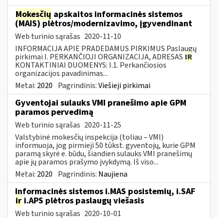
Mokesčių
apskaitos informacinės sistemos
(MAIS) plėtros/modernizavimo, įgyvendinant
Web turinio sąrašas
2020-11-10
INFORMACIJA APIE PRADEDAMUS PIRKIMUS Paslaugų
pirkimai I. PERKANČIOJI ORGANIZACIJA, ADRESAS
IR
KONTAKTINIAI DUOMENYS: I.1. Perkančiosios
organizacijos pavadinimas...
Metai:
2020
Pagrindinis:
Viešieji pirkimai
Gyventojai sulauks VMI pranešimo apie GPM
paramos pervedimą
Web turinio sąrašas
2020-11-25
Valstybinė mokesčių inspekcija (toliau – VMI)
informuoja, jog pirmieji 50 tūkst. gyventojų, kurie GPM
paramą skyrė e. būdu, šiandien sulauks VMI pranešimų
apie jų paramos prašymo įvykdymą. Iš viso...
Metai:
2020
Pagrindinis:
Naujiena
Informacinės sistemos i.MAS posistemių, i.SAF
ir
i.APS plėtros paslaugų viešasis
Web turinio sąrašas
2020-10-01