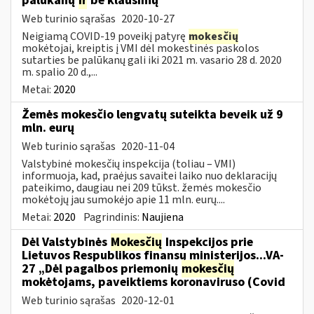
palūkanų
ir
be klausimų
Web turinio sąrašas
2020-10-27
Neigiamą COVID-19 poveikį patyrę
mokesčių
mokėtojai, kreiptis į VMI dėl mokestinės paskolos
sutarties be palūkanų gali iki 2021 m. vasario 28 d. 2020
m. spalio 20 d.,...
Metai:
2020
Žemės mokesčio lengvatų suteikta beveik už 9
mln. eurų
Web turinio sąrašas
2020-11-04
Valstybinė mokesčių inspekcija (toliau – VMI)
informuoja, kad, praėjus savaitei laiko nuo deklaracijų
pateikimo, daugiau nei 209 tūkst. žemės mokesčio
mokėtojų jau sumokėjo apie 11 mln. eurų....
Metai:
2020
Pagrindinis:
Naujiena
Dėl Valstybinės
Mokesčių
Inspekcijos prie
Lietuvos Respublikos finansų ministerijos...VA-
27 „Dėl pagalbos priemonių
mokesčių
mokėtojams, paveiktiems koronaviruso (Covid
Web turinio sąrašas
2020-12-01