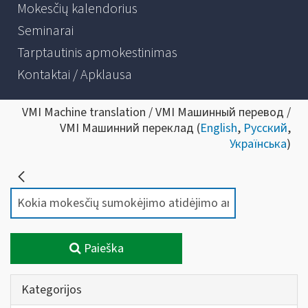
Mokesčių kalendorius
Seminarai
Tarptautinis apmokestinimas
Kontaktai / Apklausa
VMI Machine translation / VMI Машинный перевод /
VMI Машинний переклад (
English
,
Русский
,
Українська
)
Paieška
Kategorijos