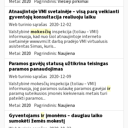
Metai:
2020
Pagrindinis:
Viešieji pirkimai
Atnaujintoje VMI svetainėje – visą parą veikianti
gyventojų konsultacija realiuoju laiku
Web turinio sąrašas
2020-12-02
Valstybinė
mokesčių
inspekcija (toliau – VMI)
informuoja, kad nuo šiol atnaujintoje interneto
svetainėje www.vmi.lt darbą pradėjo VMI virtualusis
asistentas Simas, kuris...
Metai:
2020
Pagrindinis:
Naujiena
Paramos gavėjų statusą užtikrina teisingas
paramos panaudojimas
Web turinio sąrašas
2020-12-09
Valstybinė mokesčių inspekcija (toliau – VMI)
informuoja, jog paramos sulaukę paramos gavėjai
ir
paramą suteikusios įmonės kiekvienais metais turi
pateikti paramos...
Metai:
2020
Pagrindinis:
Naujiena
Gyventojams
ir
įmonėms – daugiau laiko
sumokėti žemės mokestį