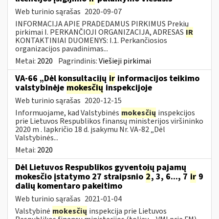
Web turinio sąrašas
2020-09-07
INFORMACIJA APIE PRADEDAMUS PIRKIMUS Prekių
pirkimai I. PERKANČIOJI ORGANIZACIJA, ADRESAS
IR
KONTAKTINIAI DUOMENYS: I.1. Perkančiosios
organizacijos pavadinimas...
Metai:
2020
Pagrindinis:
Viešieji pirkimai
VA-66 „Dėl konsultacijų
ir
informacijos teikimo
valstybinėje
mokesčių
inspekcijoje
Web turinio sąrašas
2020-12-15
Informuojame, kad Valstybinės
mokesčių
inspekcijos
prie Lietuvos Respublikos finansų ministerijos viršininko
2020 m . lapkričio 18 d. įsakymu Nr. VA-82 „Dėl
Valstybinės...
Metai:
2020
Dėl Lietuvos Respublikos gyventojų pajamų
mokesčio įstatymo 27 straipsnio
2
, 3, 6..., 7
ir
9
dalių komentaro pakeitimo
Web turinio sąrašas
2021-01-04
Valstybinė
mokesčių
inspekcija prie Lietuvos