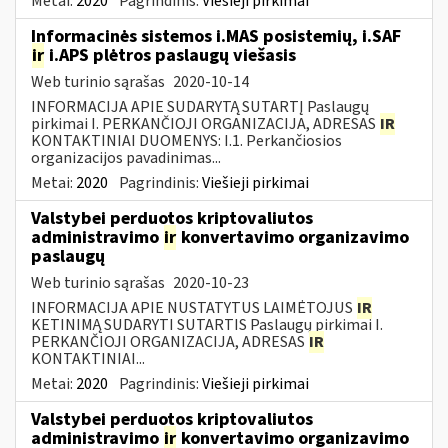
Metai:
2020
Pagrindinis:
Viešieji pirkimai
Informacinės sistemos i.MAS posistemių, i.SAF
ir
i.APS plėtros paslaugų viešasis
Web turinio sąrašas
2020-10-14
INFORMACIJA APIE SUDARYTĄ SUTARTĮ Paslaugų
pirkimai I. PERKANČIOJI ORGANIZACIJA, ADRESAS
IR
KONTAKTINIAI DUOMENYS: I.1. Perkančiosios
organizacijos pavadinimas...
Metai:
2020
Pagrindinis:
Viešieji pirkimai
Valstybei perduotos kriptovaliutos
administravimo
ir
konvertavimo organizavimo
paslaugų
Web turinio sąrašas
2020-10-23
INFORMACIJA APIE NUSTATYTUS LAIMĖTOJUS
IR
KETINIMĄ SUDARYTI SUTARTIS Paslaugų pirkimai I.
PERKANČIOJI ORGANIZACIJA, ADRESAS
IR
KONTAKTINIAI...
Metai:
2020
Pagrindinis:
Viešieji pirkimai
Valstybei perduotos kriptovaliutos
administravimo
ir
konvertavimo organizavimo