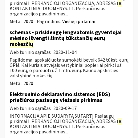
pirkimai I. PERKANČIOJI ORGANIZACIJA, ADRESAS
IR
KONTAKTINIAI DUOMENYS: I.1. Perkančiosios
organizacijos pavadinimas...
Metai:
2020
Pagrindinis:
Viešieji pirkimai
schemas - prisidengę lengvatomis gyventojai
mėgino išvengti šimtų tūkstančių eurų
mokesčių
Web turinio sąrašas
2020-11-04
Papildomai apskaičiuota sumokėti beveik 642 tūkst. eurų
GPM. Kai kuriais atvejais vertybiniai popieriai pirkti už
100 eurų, o parduoti už 1 mln. eurų. Kauno apskrities
valstybinė mokesčių...
Metai:
2020
Elektroninio deklaravimo sistemos (EDS)
priežiūros paslaugų viešasis pirkimas
Web turinio sąrašas
2020-09-17
INFORMACIJA APIE SUDARYTĄ SUTARTĮ Paslaugų
pirkimai I. PERKANČIOJI ORGANIZACIJA, ADRESAS
IR
KONTAKTINIAI DUOMENYS: I.1. Perkančiosios
organizacijos pavadinimas...