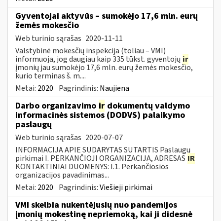
Gyventojai aktyvūs – sumokėjo 17,6 mln. eurų
žemės mokesčio
Web turinio sąrašas
2020-11-11
Valstybinė mokesčių inspekcija (toliau – VMI)
informuoja, jog daugiau kaip 335 tūkst. gyventojų
ir
įmonių jau sumokėjo 17,6 mln. eurų žemės mokesčio,
kurio terminas š. m....
Metai:
2020
Pagrindinis:
Naujiena
Darbo organizavimo
ir
dokumentų valdymo
informacinės sistemos (DODVS) palaikymo
paslaugų
Web turinio sąrašas
2020-07-07
INFORMACIJA APIE SUDARYTAS SUTARTIS Paslaugų
pirkimai I. PERKANČIOJI ORGANIZACIJA, ADRESAS
IR
KONTAKTINIAI DUOMENYS: I.1. Perkančiosios
organizacijos pavadinimas...
Metai:
2020
Pagrindinis:
Viešieji pirkimai
VMI skelbia nukentėjusių nuo pandemijos
įmonių mokestinę nepriemoką, kai ji didesnė