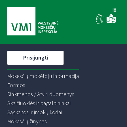
Prisijungti
Mokesčių mokėtojų informacija
Formos
Rinkmenos / Atviri duomenys
Skaičiuoklės ir pagalbininkai
Sąskaitos ir įmokų kodai
Mokesčių žinynas