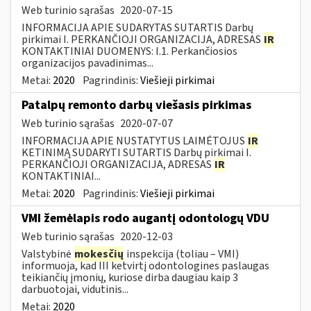
Web turinio sąrašas
2020-07-15
INFORMACIJA APIE SUDARYTAS SUTARTIS Darbų
pirkimai I. PERKANČIOJI ORGANIZACIJA, ADRESAS
IR
KONTAKTINIAI DUOMENYS: I.1. Perkančiosios
organizacijos pavadinimas...
Metai:
2020
Pagrindinis:
Viešieji pirkimai
Patalpų remonto darbų viešasis pirkimas
Web turinio sąrašas
2020-07-07
INFORMACIJA APIE NUSTATYTUS LAIMĖTOJUS
IR
KETINIMĄ SUDARYTI SUTARTIS Darbų pirkimai I.
PERKANČIOJI ORGANIZACIJA, ADRESAS
IR
KONTAKTINIAI...
Metai:
2020
Pagrindinis:
Viešieji pirkimai
VMI žemėlapis rodo augantį odontologų VDU
Web turinio sąrašas
2020-12-03
Valstybinė
mokesčių
inspekcija (toliau – VMI)
informuoja, kad III ketvirtį odontologines paslaugas
teikiančių įmonių, kuriose dirba daugiau kaip 3
darbuotojai, vidutinis...
Metai:
2020