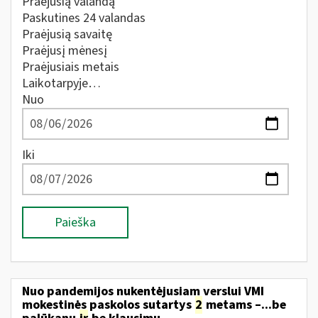
Praėjusią valandą
Paskutines 24 valandas
Praėjusią savaitę
Praėjusį mėnesį
Praėjusiais metais
Laikotarpyje…
Nuo
Iki
Paieška
Nuo pandemijos nukentėjusiam verslui VMI
mokestinės paskolos sutartys
2
metams –...be