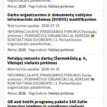
organizacijos pavadinimas...
Metai:
2020
Pagrindinis:
Viešieji pirkimai
Darbo organizavimo
ir
dokumentų valdymo
informacinės sistemos (DODVS) modifikavimo
Web turinio sąrašas
2020-07-15
INFORMACIJA APIE PRADEDAMUS PIRKIMUS Paslaugų
pirkimai I. PERKANČIOJI ORGANIZACIJA, ADRESAS
IR
KONTAKTINIAI DUOMENYS: I.1. Perkančiosios
organizacijos pavadinimas...
Metai:
2020
Pagrindinis:
Viešieji pirkimai
Patalpų remonto darbų (Šermukšnių g. 6,
Vilniuje) viešasis pirkimas
Web turinio sąrašas
2020-10-20
INFORMACIJA APIE PRADEDAMUS PIRKIMUS Darbų
pirkimai I. PERKANČIOJI ORGANIZACIJA, ADRESAS
IR
KONTAKTINIAI DUOMENYS: I.1. Perkančiosios
organizacijos pavadinimas...
Metai:
2020
Pagrindinis:
Viešieji pirkimai
GB and Smith programų paketo 360 Suite
licencijos įsigijimo
ir
palaikymo viešasis