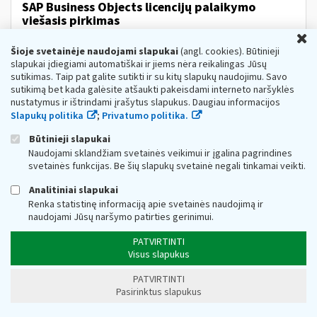
SAP Business Objects licencijų palaikymo
viešasis pirkimas
U
Web turinio sąrašas
2020-10-26
Šioje svetainėje naudojami slapukai
(angl. cookies). Būtinieji
INFORMACIJA APIE PRADEDAMUS PIRKIMUS Prekių
slapukai įdiegiami automatiškai ir jiems nėra reikalingas Jūsų
pirkimai I. PERKANČIOJI ORGANIZACIJA, ADRESAS
IR
sutikimas. Taip pat galite sutikti ir su kitų slapukų naudojimu. Savo
KONTAKTINIAI DUOMENYS: I.1. Perkančiosios
sutikimą bet kada galėsite atšaukti pakeisdami interneto naršyklės
organizacijos pavadinimas...
nustatymus ir ištrindami įrašytus slapukus. Daugiau informacijos
Metai:
2020
Pagrindinis:
Viešieji pirkimai
Slapukų politika
;
Privatumo politika.
VMI vardu atliekamos gyventojų
ir
įmonių
Būtinieji slapukai
nuomonės apklausos
Naudojami sklandžiam svetainės veikimui ir įgalina pagrindines
svetainės funkcijas. Be šių slapukų svetainė negali tinkamai veikti.
Web turinio sąrašas
2020-11-19
Valstybinė
mokesčių
inspekcija (toliau – VMI)
Analitiniai slapukai
informuoja, jog iki šių metų pabaigos
mokesčių
Renka statistinę informaciją apie svetainės naudojimą ir
administratoriaus užsakymu bus atliekamas gyventojų...
naudojami Jūsų naršymo patirties gerinimui.
Metai:
2020
Pagrindinis:
Naujiena
PATVIRTINTI
VMI: mokesčio lengvata – ne tik pirmosioms
Visus slapukus
studijoms
ar
profesiniam mokymui
PATVIRTINTI
Web turinio sąrašas
2020-12-29
Pasirinktus slapukus
Valstybinė
mokesčių
inspekcija (toliau – VMI)
informuoja, kad nuo šiol gyventojų pajamų mokesčio