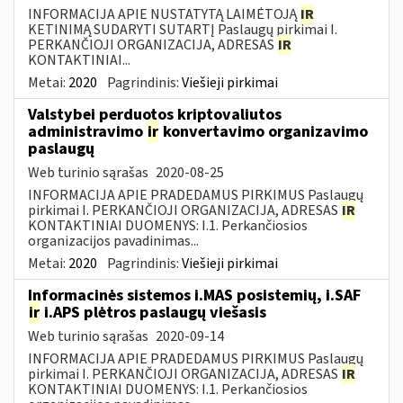
INFORMACIJA APIE NUSTATYTĄ LAIMĖTOJĄ
IR
KETINIMĄ SUDARYTI SUTARTĮ Paslaugų pirkimai I.
PERKANČIOJI ORGANIZACIJA, ADRESAS
IR
KONTAKTINIAI...
Metai:
2020
Pagrindinis:
Viešieji pirkimai
Valstybei perduotos kriptovaliutos
administravimo
ir
konvertavimo organizavimo
paslaugų
Web turinio sąrašas
2020-08-25
INFORMACIJA APIE PRADEDAMUS PIRKIMUS Paslaugų
pirkimai I. PERKANČIOJI ORGANIZACIJA, ADRESAS
IR
KONTAKTINIAI DUOMENYS: I.1. Perkančiosios
organizacijos pavadinimas...
Metai:
2020
Pagrindinis:
Viešieji pirkimai
Informacinės sistemos i.MAS posistemių, i.SAF
ir
i.APS plėtros paslaugų viešasis
Web turinio sąrašas
2020-09-14
INFORMACIJA APIE PRADEDAMUS PIRKIMUS Paslaugų
pirkimai I. PERKANČIOJI ORGANIZACIJA, ADRESAS
IR
KONTAKTINIAI DUOMENYS: I.1. Perkančiosios