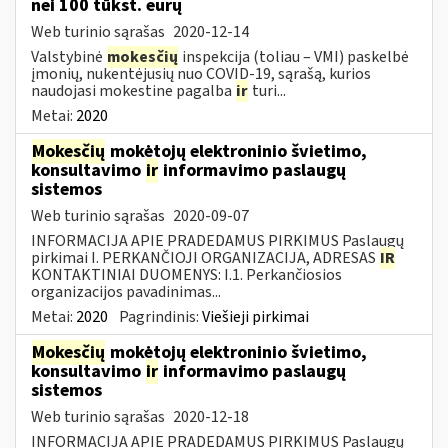
nei 100 tūkst. eurų
Web turinio sąrašas
2020-12-14
Valstybinė
mokesčių
inspekcija (toliau – VMI) paskelbė
įmonių, nukentėjusių nuo COVID-19, sąrašą, kurios
naudojasi mokestine pagalba
ir
turi...
Metai:
2020
Mokesčių
mokėtojų elektroninio švietimo,
konsultavimo
ir
informavimo paslaugų
sistemos
Web turinio sąrašas
2020-09-07
INFORMACIJA APIE PRADEDAMUS PIRKIMUS Paslaugų
pirkimai I. PERKANČIOJI ORGANIZACIJA, ADRESAS
IR
KONTAKTINIAI DUOMENYS: I.1. Perkančiosios
organizacijos pavadinimas...
Metai:
2020
Pagrindinis:
Viešieji pirkimai
Mokesčių
mokėtojų elektroninio švietimo,
konsultavimo
ir
informavimo paslaugų
sistemos
Web turinio sąrašas
2020-12-18
INFORMACIJA APIE PRADEDAMUS PIRKIMUS Paslaugų