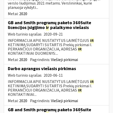
verslo liudijimus 2021 metams. Verslininkai, kurie
planuoja vykdyti...
Metai:
2020
GB and Smith programų paketo 360Suite
licencijos įsigijimo
ir
palaikymo viešasis
Web turinio sąrašas
2020-09-21
INFORMACIJA APIE NUSTATYTUS LAIMĖTOJUS
IR
KETINIMĄ SUDARYTI SUTARTIS Prekių pirkimai I.
PERKANČIOJI ORGANIZACIJA, ADRESAS
IR
KONTAKTINIAI DUOMENYS:...
Metai:
2020
Pagrindinis:
Viešieji pirkimai
Darbo aprangos viešasis pirkimas
Web turinio sąrašas
2020-06-11
INFORMACIJA APIE NUSTATYTUS LAIMĖTOJUS
IR
KETINIMĄ SUDARYTI SUTARTIS Prekių pirkimai I.
PERKANČIOJI ORGANIZACIJA, ADRESAS
IR
KONTAKTINIAI...
Metai:
2020
Pagrindinis:
Viešieji pirkimai
GB and Smith programų paketo 360Suite