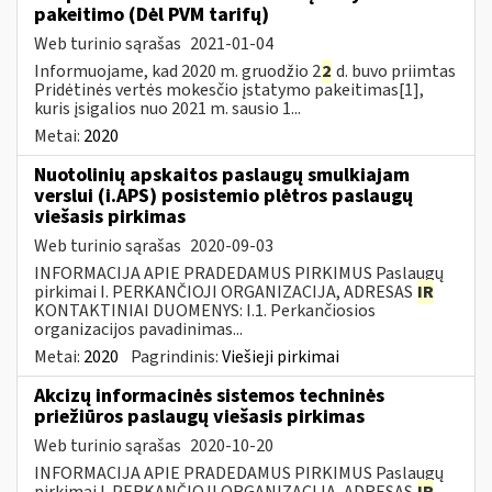
pakeitimo (Dėl PVM tarifų)
Web turinio sąrašas
2021-01-04
Informuojame, kad 2020 m. gruodžio 2
2
d. buvo priimtas
Pridėtinės vertės mokesčio įstatymo pakeitimas[1],
kuris įsigalios nuo 2021 m. sausio 1...
Metai:
2020
Nuotolinių apskaitos paslaugų smulkiajam
verslui (i.APS) posistemio plėtros paslaugų
viešasis pirkimas
Web turinio sąrašas
2020-09-03
INFORMACIJA APIE PRADEDAMUS PIRKIMUS Paslaugų
pirkimai I. PERKANČIOJI ORGANIZACIJA, ADRESAS
IR
KONTAKTINIAI DUOMENYS: I.1. Perkančiosios
organizacijos pavadinimas...
Metai:
2020
Pagrindinis:
Viešieji pirkimai
Akcizų informacinės sistemos techninės
priežiūros paslaugų viešasis pirkimas
Web turinio sąrašas
2020-10-20
INFORMACIJA APIE PRADEDAMUS PIRKIMUS Paslaugų
pirkimai I. PERKANČIOJI ORGANIZACIJA, ADRESAS
IR