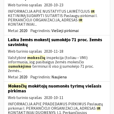
Web turinio sąrašas
2020-10-23
INFORMACIJA APIE NUSTATYTUS LAIMĖTOJUS
IR
KETINIMĄ SUDARYTI SUTARTIS Paslaugų pirkimai I.
PERKANČIOJI ORGANIZACIJA, ADRESAS
IR
KONTAKTINIAI...
Metai:
2020
Pagrindinis:
Viešieji pirkimai
Laiku žemės mokestį sumokėjo 71 proc. žemės
savininkų
Web turinio sąrašas
2020-11-18
Valstybinė
mokesčių
inspekcija (toliau – VMI)
informuoja, jog pasibaigus žemės mokesčio
sumokėjimo
terminui iš viso jį sumokėjo 71 proc.
žemės...
Metai:
2020
Pagrindinis:
Naujiena
Mokesčių
mokėtojų nuomonės tyrimų viešasis
pirkimas
Web turinio sąrašas
2020-10-11
INFORMACIJA APIE PRADEDAMUS PIRKIMUS Paslaugų
pirkimai I. PERKANČIOJI ORGANIZACIJA, ADRESAS
IR
KONTAKTINIAI DUOMENYS: I.1. Perkančiosios