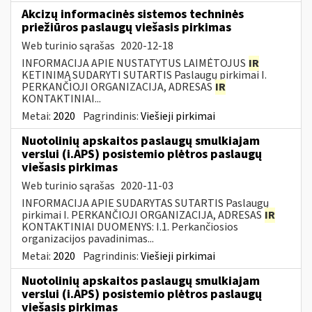
Akcizų informacinės sistemos techninės
priežiūros paslaugų viešasis pirkimas
Web turinio sąrašas
2020-12-18
INFORMACIJA APIE NUSTATYTUS LAIMĖTOJUS
IR
KETINIMĄ SUDARYTI SUTARTIS Paslaugų pirkimai I.
PERKANČIOJI ORGANIZACIJA, ADRESAS
IR
KONTAKTINIAI...
Metai:
2020
Pagrindinis:
Viešieji pirkimai
Nuotolinių apskaitos paslaugų smulkiajam
verslui (i.APS) posistemio plėtros paslaugų
viešasis pirkimas
Web turinio sąrašas
2020-11-03
INFORMACIJA APIE SUDARYTAS SUTARTIS Paslaugų
pirkimai I. PERKANČIOJI ORGANIZACIJA, ADRESAS
IR
KONTAKTINIAI DUOMENYS: I.1. Perkančiosios
organizacijos pavadinimas...
Metai:
2020
Pagrindinis:
Viešieji pirkimai
Nuotolinių apskaitos paslaugų smulkiajam
verslui (i.APS) posistemio plėtros paslaugų
viešasis pirkimas