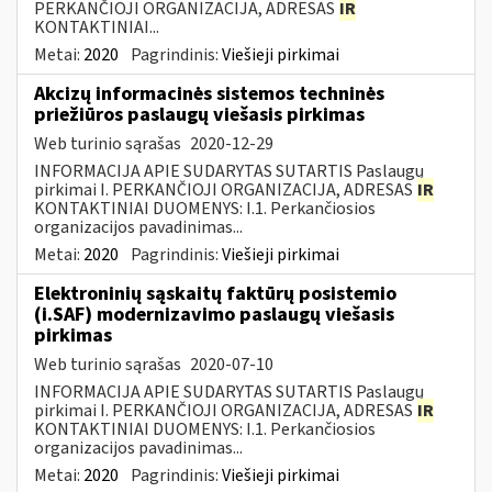
PERKANČIOJI ORGANIZACIJA, ADRESAS
IR
KONTAKTINIAI...
Metai:
2020
Pagrindinis:
Viešieji pirkimai
Akcizų informacinės sistemos techninės
priežiūros paslaugų viešasis pirkimas
Web turinio sąrašas
2020-12-29
INFORMACIJA APIE SUDARYTAS SUTARTIS Paslaugų
pirkimai I. PERKANČIOJI ORGANIZACIJA, ADRESAS
IR
KONTAKTINIAI DUOMENYS: I.1. Perkančiosios
organizacijos pavadinimas...
Metai:
2020
Pagrindinis:
Viešieji pirkimai
Elektroninių sąskaitų faktūrų posistemio
(i.SAF) modernizavimo paslaugų viešasis
pirkimas
Web turinio sąrašas
2020-07-10
INFORMACIJA APIE SUDARYTAS SUTARTIS Paslaugų
pirkimai I. PERKANČIOJI ORGANIZACIJA, ADRESAS
IR
KONTAKTINIAI DUOMENYS: I.1. Perkančiosios
organizacijos pavadinimas...
Metai:
2020
Pagrindinis:
Viešieji pirkimai