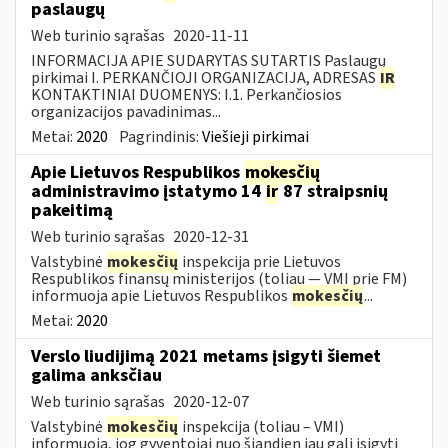
paslaugų
Web turinio sąrašas
2020-11-11
INFORMACIJA APIE SUDARYTAS SUTARTIS Paslaugų
pirkimai I. PERKANČIOJI ORGANIZACIJA, ADRESAS
IR
KONTAKTINIAI DUOMENYS: I.1. Perkančiosios
organizacijos pavadinimas...
Metai:
2020
Pagrindinis:
Viešieji pirkimai
Apie Lietuvos Respublikos
mokesčių
administravimo įstatymo 14
ir
87 straipsnių
pakeitimą
Web turinio sąrašas
2020-12-31
Valstybinė
mokesčių
inspekcija prie Lietuvos
Respublikos finansų ministerijos (toliau — VMI prie FM)
informuoja apie Lietuvos Respublikos
mokesčių
...
Metai:
2020
Verslo liudijimą 2021 metams įsigyti šiemet
galima anksčiau
Web turinio sąrašas
2020-12-07
Valstybinė
mokesčių
inspekcija (toliau – VMI)
informuoja, jog gyventojai nuo šiandien jau gali įsigyti