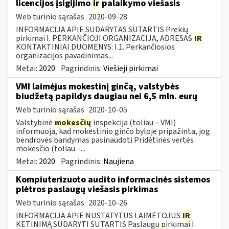
licencijos įsigijimo
ir
palaikymo viešasis
Web turinio sąrašas
2020-09-28
INFORMACIJA APIE SUDARYTAS SUTARTIS Prekių
pirkimai I. PERKANČIOJI ORGANIZACIJA, ADRESAS
IR
KONTAKTINIAI DUOMENYS: I.1. Perkančiosios
organizacijos pavadinimas...
Metai:
2020
Pagrindinis:
Viešieji pirkimai
VMI laimėjus mokestinį ginčą, valstybės
biudžetą papildys daugiau nei 6,5 mln. eurų
Web turinio sąrašas
2020-10-05
Valstybinė
mokesčių
inspekcija (toliau – VMI)
informuoja, kad mokestinio ginčo byloje pripažinta, jog
bendrovės bandymas pasinaudoti Pridėtinės vertės
mokesčio (toliau –...
Metai:
2020
Pagrindinis:
Naujiena
Kompiuterizuoto audito informacinės sistemos
plėtros paslaugų viešasis pirkimas
Web turinio sąrašas
2020-10-26
INFORMACIJA APIE NUSTATYTUS LAIMĖTOJUS
IR
KETINIMĄ SUDARYTI SUTARTIS Paslaugų pirkimai I.