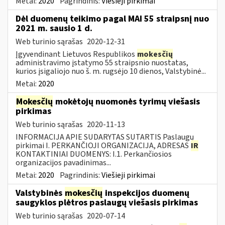
Metai:
2020
Pagrindinis:
Viešieji pirkimai
Dėl duomenų teikimo pagal MAI 55 straipsnį nuo
2021 m. sausio 1 d.
Web turinio sąrašas
2020-12-31
Įgyvendinant Lietuvos Respublikos
mokesčių
administravimo įstatymo 55 straipsnio nuostatas,
kurios įsigaliojo nuo š. m. rugsėjo 10 dienos, Valstybinė...
Metai:
2020
Mokesčių
mokėtojų nuomonės tyrimų viešasis
pirkimas
Web turinio sąrašas
2020-11-13
INFORMACIJA APIE SUDARYTAS SUTARTIS Paslaugų
pirkimai I. PERKANČIOJI ORGANIZACIJA, ADRESAS
IR
KONTAKTINIAI DUOMENYS: I.1. Perkančiosios
organizacijos pavadinimas...
Metai:
2020
Pagrindinis:
Viešieji pirkimai
Valstybinės
mokesčių
inspekcijos duomenų
saugyklos plėtros paslaugų viešasis pirkimas
Web turinio sąrašas
2020-07-14