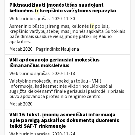
Piktnaudžiauti įmonės lėšas naudojant
kelionėms
ir
krepšinio varžyboms nepavyko
Web turinio sąrašas
2020-11-30
Asmeninio būsto įsirengimas, kelionės
ir
poilsis,
krepšinio varžybų stebėjimas įmonės sąskaita. Su tokiais
pažeidimais susidūrė vieną įmonę patikrinę Kauno
apskrities...
Metai:
2020
Pagrindinis:
Naujiena
VMI apdovanojo geriausiai mokesčius
išmanančius moksleivius
Web turinio sąrašas
2020-11-18
Valstybinė mokesčių inspekcija (toliau – VMI)
informuoja, kad kasmetinės viktorinos „Mokesčiai
sugrįžta kiekvienam“ finale geriausiai pasirodė ir prizais
buvo apdovanota profesinio rengimo centro...
Metai:
2020
VMI 16 tūkst. įmonių asmeniškai informuoja
apie pareigą apskaitos dokumentų duomenis
teikti SAF-T rinkmenoje
Web turinio sąrašas
2020-11-24