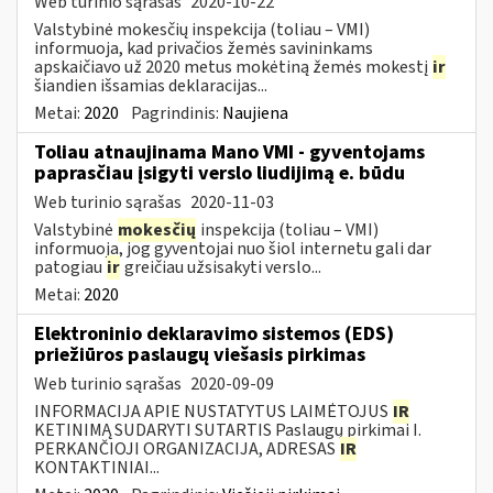
Web turinio sąrašas
2020-10-22
Valstybinė mokesčių inspekcija (toliau – VMI)
informuoja, kad privačios žemės savininkams
apskaičiavo už 2020 metus mokėtiną žemės mokestį
ir
šiandien išsamias deklaracijas...
Metai:
2020
Pagrindinis:
Naujiena
Toliau atnaujinama Mano VMI - gyventojams
paprasčiau įsigyti verslo liudijimą e. būdu
Web turinio sąrašas
2020-11-03
Valstybinė
mokesčių
inspekcija (toliau – VMI)
informuoja, jog gyventojai nuo šiol internetu gali dar
patogiau
ir
greičiau užsisakyti verslo...
Metai:
2020
Elektroninio deklaravimo sistemos (EDS)
priežiūros paslaugų viešasis pirkimas
Web turinio sąrašas
2020-09-09
INFORMACIJA APIE NUSTATYTUS LAIMĖTOJUS
IR
KETINIMĄ SUDARYTI SUTARTIS Paslaugų pirkimai I.
PERKANČIOJI ORGANIZACIJA, ADRESAS
IR
KONTAKTINIAI...