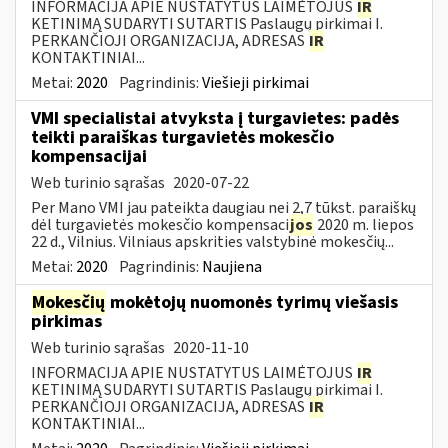
INFORMACIJA APIE NUSTATYTUS LAIMĖTOJUS
IR
KETINIMĄ SUDARYTI SUTARTIS Paslaugų pirkimai I.
PERKANČIOJI ORGANIZACIJA, ADRESAS
IR
KONTAKTINIAI...
Metai:
2020
Pagrindinis:
Viešieji pirkimai
VMI specialistai atvyksta į turgavietes: padės
teikti paraiškas turgavietės mokesčio
kompensacijai
Web turinio sąrašas
2020-07-22
Per Mano VMI jau pateikta daugiau nei 2,7 tūkst. paraiškų
dėl turgavietės mokesčio kompensaci
jos
2020 m. liepos
22 d., Vilnius. Vilniaus apskrities valstybinė mokesčių...
Metai:
2020
Pagrindinis:
Naujiena
Mokesčių
mokėtojų nuomonės tyrimų viešasis
pirkimas
Web turinio sąrašas
2020-11-10
INFORMACIJA APIE NUSTATYTUS LAIMĖTOJUS
IR
KETINIMĄ SUDARYTI SUTARTIS Paslaugų pirkimai I.
PERKANČIOJI ORGANIZACIJA, ADRESAS
IR
KONTAKTINIAI...