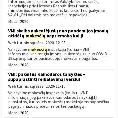
Informuojame, kad priimtas Valstybinės mokesčių
inspekcijos prie Lietuvos Respublikos finansų
ministerijos viršininko 2020 m. lapkričio 17 d. įsakymas
VA-81 „Dėl Valstybinės mokesčių inspekcijos...
Metai:
2020
VMI skelbs nukentėjusių nuo pandemijos įmonių
atidėtų
mokesčių
nepriemoką kai ji
Web turinio sąrašas
2020-12-08
Valstybinė
mokesčių
inspekcija (toliau – VMI)
informuoja, kad rengia įmonių, nukentėjusių nuo COVID-
19 sąrašą, kurios pasinaudojo mokestine pagalba...
Metai:
2020
VMI: pakeitus Kainodaros taisykles –
supaprastinti reikalavimai verslui
Web turinio sąrašas
2020-11-10
Valstybinė mokesčių inspekcija (toliau – VMI)
informuoja, jog pakeistos Kainodaros taisyklių[1]
nuostatos, kurios leis mokesčių mokėtojams paprasčiau
pagrįsti mažos pridėtinės vertės paslaugų...
Metai:
2020