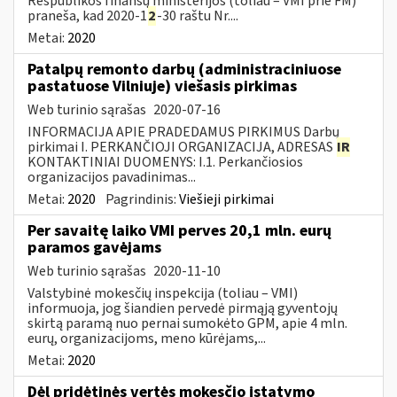
Respublikos finansų ministerijos (toliau – VMI prie FM)
praneša, kad 2020-1
2
-30 raštu Nr....
Metai:
2020
Patalpų remonto darbų (administraciniuose
pastatuose Vilniuje) viešasis pirkimas
Web turinio sąrašas
2020-07-16
INFORMACIJA APIE PRADEDAMUS PIRKIMUS Darbų
pirkimai I. PERKANČIOJI ORGANIZACIJA, ADRESAS
IR
KONTAKTINIAI DUOMENYS: I.1. Perkančiosios
organizacijos pavadinimas...
Metai:
2020
Pagrindinis:
Viešieji pirkimai
Per savaitę laiko VMI perves 20,1 mln. eurų
paramos gavėjams
Web turinio sąrašas
2020-11-10
Valstybinė mokesčių inspekcija (toliau – VMI)
informuoja, jog šiandien pervedė pirmąją gyventojų
skirtą paramą nuo pernai sumokėto GPM, apie 4 mln.
eurų, organizacijoms, meno kūrėjams,...
Metai:
2020
Dėl pridėtinės vertės mokesčio įstatymo