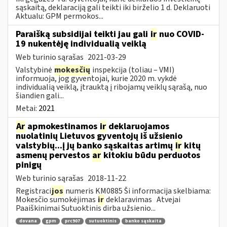
sąskaitą, deklaraciją gali teikti iki birželio 1 d. Deklaruoti
Aktualu: GPM permokos...
Paraišką subsidijai teikti jau gali
ir
nuo COVID-
19 nukentėję individualią veiklą
Web turinio sąrašas
2021-03-29
Valstybinė
mokesčių
inspekcija (toliau – VMI)
informuoja, jog gyventojai, kurie 2020 m. vykdė
individualią veiklą, įtrauktą į ribojamų veiklų sąrašą, nuo
šiandien gali...
Metai:
2021
Ar
apmokestinamos
ir
deklaruojamos
nuolatinių Lietuvos gyventojų iš užsienio
valstybių...į jų banko sąskaitas artimų
ir
kitų
asmenų pervestos
ar
kitokiu būdu perduotos
pinigų
Web turinio sąrašas
2018-11-22
Registraci
jos
numeris KM0885 Ši informacija skelbiama:
Mokesčio sumokėjimas
ir
deklaravimas Atvejai
Paaiškinimai Sutuoktinis dirba užsienio...
dovana
gpm
prc907
sutuoktinis
banko sąskaita