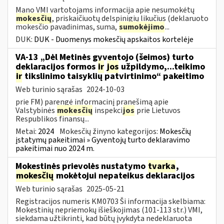
Mano VMI vartotojams informacija apie nesumokėtų
mokesčių
, priskaičiuotų delspinigių likučius (deklaruoto
mokesčio pavadinimas, suma,
sumokėjimo
...
DUK:
DUK - Duomenys mokesčių apskaitos kortelėje
VA-13 „Dėl Metinės gyventojo (šeimos) turto
deklaracijos formos
ir
jos
užpildymo,...teikimo
ir
tikslinimo taisyklių patvirtinimo“ pakeitimo
Web turinio sąrašas
2024-10-03
prie FM) parengė informacinį pranešimą apie
Valstybinės
mokesčių
inspekci
jos
prie Lietuvos
Respublikos finansų...
Metai:
2024
Mokesčių žinyno kategorijos:
Mokesčių
įstatymų pakeitimai » Gyventojų turto deklaravimo
pakeitimai nuo 2024 m.
Mokestinės prievolės nustatymo
tvarka
,
mokesčių
mokėtojui nepateikus deklaracijos
Web turinio sąrašas
2025-05-21
Registracijos numeris KM0703 Ši informacija skelbiama:
Mokestinių nepriemokų išieškojimas (101-113 str.) VMI,
siekdama užtikrinti, kad būtų įvykdyta nedeklaruota