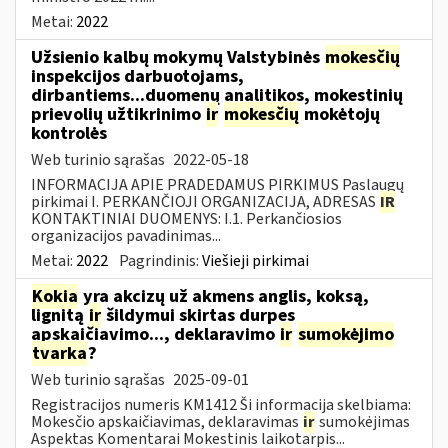
Metai:
2022
Užsienio kalbų mokymų Valstybinės
mokesčių
inspekcijos darbuotojams,
dirbantiems...duomenų analitikos, mokestinių
prievolių užtikrinimo
ir
mokesčių
mokėtojų
kontrolės
Web turinio sąrašas
2022-05-18
INFORMACIJA APIE PRADEDAMUS PIRKIMUS Paslaugų
pirkimai I. PERKANČIOJI ORGANIZACIJA, ADRESAS
IR
KONTAKTINIAI DUOMENYS: I.1. Perkančiosios
organizacijos pavadinimas...
Metai:
2022
Pagrindinis:
Viešieji pirkimai
Kokia
yra akcizų už akmens anglis, koksą,
lignitą
ir
šildymui skirtas durpes
apskaičiavimo..., deklaravimo
ir
sumokėjimo
tvarka
?
Web turinio sąrašas
2025-09-01
Registracijos numeris KM1412 Ši informacija skelbiama:
Mokesčio apskaičiavimas, deklaravimas
ir
sumokėjimas
Aspektas Komentarai Mokestinis laikotarpis...