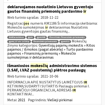
deklaruojamos nuolatinio Lietuvos gyventojo
gautos finansinių priemonių pardavimo
ir
Web turinio sąrašas
2018-11-22
Registraci
jos
numeris KM1186 Ši informacija skelbiama:
Mokesčio sumokėjimas
ir
deklaravimas Nuolatinis
Lietuvos gyventojas gautas finansinių...
deklaravimas
gpm
gpm308
išvestinės finansinės priemonės
Mokesčių
gpmį 17 str 1 d 30 p
finansinės priemonės
gpm311
žinyno kategorijos:
Gyventojų pajamų mokestis » Kitos
pajamos / išmokos (pagal abėcėlę) » Turto pardavimo
pajamos » Finansinių priemonių » Mokesčio
sumokėjimas ir deklaravimas
Išmaniosios
mokesčių
administravimo sistemos
(i.SAF, i.VAZ posistemių) plėtros paslaugų
Web turinio sąrašas
2021-10-06
INFORMACIJA APIE NUSTATYTUS LAIMĖTOJUS
IR
KETINIMĄ SUDARYTI SUTARTIS Paslaugų pirkimai I.
PERKANČIOJI ORGANIZACIJA, ADRESAS
IR
KONTAKTINIAI...
Metai:
2021
Pagrindinis:
Viešieji pirkimai