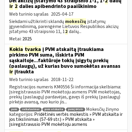
Dėl akcizų įstatymo 43 straipsnio 1-1, 1-
2
dalių
ir
2
dalies apibendrinto paaiškinimo
Web turinio sąrašas
2025-04-17
Siekdami užtikrinti sklandų
mokesčių
įstatymų
įgyvendinimą, parengėme Lietuvos Respublikos akcizų
įstatymo 43 straipsnio 11, 1
2
dalių...
Metai:
2025
Kokia
tvarka
į PVM atskaitą įtraukiama
pirkimo PVM suma, išskirta PVM
sąskaitoje...faktūroje tokių įsigytų prekių
(paslaugų), už kurias buvo sumokėtas avansas
ir
įtraukta
Web turinio sąrašas
2018-11-22
Registracijos numeris KM0556 Ši informacija skelbiama:
Įsiregistravusio PVM mokėtoju asmens PVM mokėtojas,
prekių (paslaugų) pardavėjas, gavęs iš prekių (paslaugų)
pirkėjo avansą, nuo kurio jis...
Mokesčių žinyno
pvm
reikalavimai
pvm atskaita
pvmį 64 str
kategorijos:
Pridėtinės vertės mokestis » PVM atskaita ir
jos tikslinimas (57-69 str.) » PVM atskaita »
Įsiregistravusio PVM mokėtoju asmens