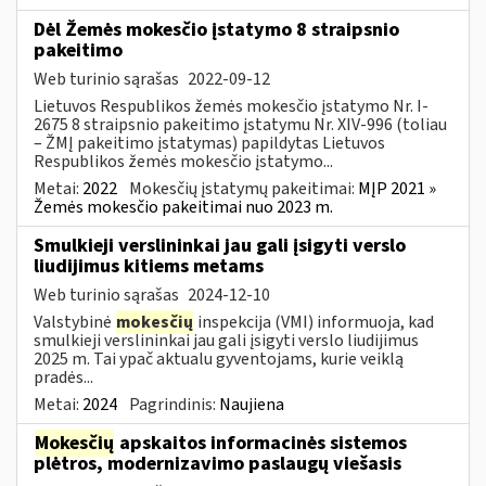
Dėl Žemės mokesčio įstatymo 8 straipsnio
pakeitimo
Web turinio sąrašas
2022-09-12
Lietuvos Respublikos žemės mokesčio įstatymo Nr. I-
2675 8 straipsnio pakeitimo įstatymu Nr. XIV-996 (toliau
– ŽMĮ pakeitimo įstatymas) papildytas Lietuvos
Respublikos žemės mokesčio įstatymo...
Metai:
2022
Mokesčių įstatymų pakeitimai:
MĮP 2021 »
Žemės mokesčio pakeitimai nuo 2023 m.
Smulkieji verslininkai jau gali įsigyti verslo
liudijimus kitiems metams
Web turinio sąrašas
2024-12-10
Valstybinė
mokesčių
inspekcija (VMI) informuoja, kad
smulkieji verslininkai jau gali įsigyti verslo liudijimus
2025 m. Tai ypač aktualu gyventojams, kurie veiklą
pradės...
Metai:
2024
Pagrindinis:
Naujiena
Mokesčių
apskaitos informacinės sistemos
plėtros, modernizavimo paslaugų viešasis