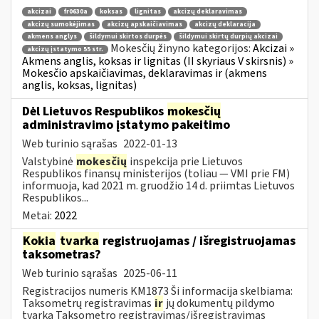
akcizai
fr0630a
koksas
lignitas
akcizų deklaravimas
akcizų sumokėjimas
akcizų apskaičiavimas
akcizų deklaracija
akmens anglys
šildymui skirtos durpės
šildymui skirtų durpių akcizai
Mokesčių žinyno kategorijos:
Akcizai »
akcizų įstatymo 55 str.
Akmens anglis, koksas ir lignitas (II skyriaus V skirsnis) »
Mokesčio apskaičiavimas, deklaravimas ir (akmens
anglis, koksas, lignitas)
Dėl Lietuvos Respublikos
mokesčių
administravimo įstatymo pakeitimo
Web turinio sąrašas
2022-01-13
Valstybinė
mokesčių
inspekcija prie Lietuvos
Respublikos finansų ministerijos (toliau — VMI prie FM)
informuoja, kad 2021 m. gruodžio 14 d. priimtas Lietuvos
Respublikos...
Metai:
2022
Kokia
tvarka
registruojamas / išregistruojamas
taksometras?
Web turinio sąrašas
2025-06-11
Registracijos numeris KM1873 Ši informacija skelbiama:
Taksometrų registravimas
ir
jų dokumentų pildymo
tvarka Taksometro registravimas/išregistravimas