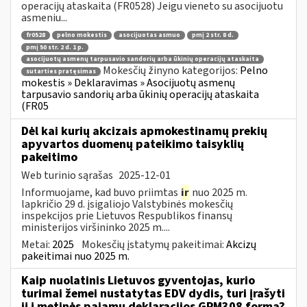
operacijų ataskaita (FR0528) Jeigu vieneto su asocijuotu
asmeniu...
fr0528
pelno mokestis
asocijuotas asmuo
pmį 2 str. 8 d.
pmį 50 str. 2 d. 1 p.
asocijuotų asmenų tarpusavio sandorių arba ūkinių operacijų ataskaita
Mokesčių žinyno kategorijos:
Pelno
sutarties pratęsimas
mokestis » Deklaravimas » Asocijuotų asmenų
tarpusavio sandorių arba ūkinių operacijų ataskaita
(FR05
Dėl kai kurių akcizais apmokestinamų prekių
apyvartos duomenų pateikimo taisyklių
pakeitimo
Web turinio sąrašas
2025-12-01
Informuojame, kad buvo priimtas
ir
nuo 2025 m.
lapkričio 29 d. įsigaliojo Valstybinės mokesčių
inspekcijos prie Lietuvos Respublikos finansų
ministerijos viršininko 2025 m....
Metai:
2025
Mokesčių įstatymų pakeitimai:
Akcizų
pakeitimai nuo 2025 m.
Kaip nuolatinis Lietuvos gyventojas, kurio
turimai žemei nustatytas EDV dydis, turi įrašyti
jį į metinės pajamų deklaracijos GPM308 formą?