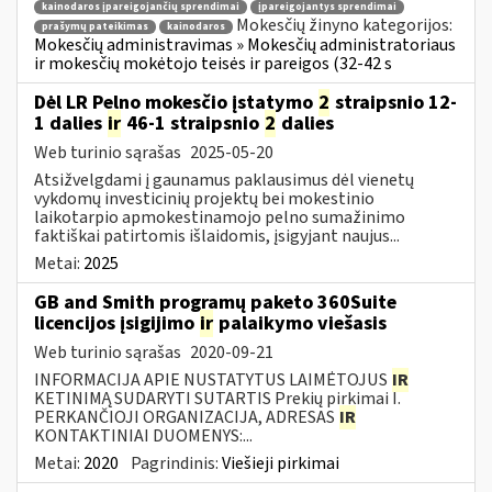
kainodaros įpareigojančių sprendimai
įpareigojantys sprendimai
Mokesčių žinyno kategorijos:
prašymų pateikimas
kainodaros
Mokesčių administravimas » Mokesčių administratoriaus
ir mokesčių mokėtojo teisės ir pareigos (32-42 s
Dėl LR Pelno mokesčio įstatymo
2
straipsnio 12-
1 dalies
ir
46-1 straipsnio
2
dalies
Web turinio sąrašas
2025-05-20
Atsižvelgdami į gaunamus paklausimus dėl vienetų
vykdomų investicinių projektų bei mokestinio
laikotarpio apmokestinamojo pelno sumažinimo
faktiškai patirtomis išlaidomis, įsigyjant naujus...
Metai:
2025
GB and Smith programų paketo 360Suite
licencijos įsigijimo
ir
palaikymo viešasis
Web turinio sąrašas
2020-09-21
INFORMACIJA APIE NUSTATYTUS LAIMĖTOJUS
IR
KETINIMĄ SUDARYTI SUTARTIS Prekių pirkimai I.
PERKANČIOJI ORGANIZACIJA, ADRESAS
IR
KONTAKTINIAI DUOMENYS:...
Metai:
2020
Pagrindinis:
Viešieji pirkimai