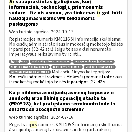
Ar
supaprastintas įgaliojimas, kurį
informacinių technologijų priemonėmis
sudarė...fizinis asmuo, yra tinkamas
ir
gali būti
naudojamas visoms VMI teikiamoms
paslaugoms
Web turinio sąrašas
2024-10-17
Registracijos numeris KM0116 Ši informacija skelbiama:
Mokesčių administratoriaus ir mokesčių mokėtojo teisės
ir pareigos (32-42 str.) Jeigu teisės aktai nenumato
imperatyvaus reikalavimo tvirtinti...
įgaliojimas
mokesčių administravimas
supaprastintas įgaliojimas
fizinio asmens įgaliojimas
įgaliojimų registras
viešosios paslaugos
Mokesčių žinyno kategorijos:
administracinės paslaugos
Mokesčių administravimas » Mokesčių administratoriaus
ir mokesčių mokėtojo teisės ir pareigos (32-42 s
Kaip pildoma asocijuotų asmenų tarpusavio
sandorių arba ūkinių operacijų ataskaita
(FR0528), kai pratęsiama terminuoto indėlio
sutartis su asocijuotu asmeniu?
Web turinio sąrašas
2024-07-16
Registraci
jos
numeris KM1405 Ši informacija skelbiama:
Asocijuotų asmenų tarpusavio sandorių arba ūkinių