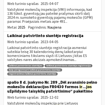
Web turinio sąrašas
2025-04-07
Valstybinė mokesčių inspekcija (VMI) informuoja, kad
136 tūkst. gyventojų jau pateikė prašymus skirti dalį
2024 m. sumokėto gyventojų pajamų mokesčio (GPM)
paramai. Praėjusiais metais apie 491...
Metai:
2025
Pagrindinis:
Naujiena
Laikinai patvirtinto siuntėjo registracija
Web turinio sąrašas
2023-04-05
Laikinai patvirtinto siuntėjo registracija asmeniui
suteikia teisę 30 kalendorinių dienų laikotarpiui
komerciniams tikslams siųsti iš Lietuvos į kitas ES
valstybes nares akcizais apmokestinamas...
laikinai patvirtintas siuntėjas
laikinai patvirtinto siuntėjo registracija
kaip įsiregistruoti laikinai patvirtintu siuntėju
registravimas laikinai patvirtintu siuntėju
spalio 8 d. įsakymo Nr. 289 „Dėl avansinio pelno
mokesčio deklaracijos FR0430 formos
ir
...
jos
užpildymo taisyklių patvirtinimo“ pakeitimo
Web turinio sąrašas
2025-12-02
Valstybinė mokesčių inspekcija prie Lietuvos