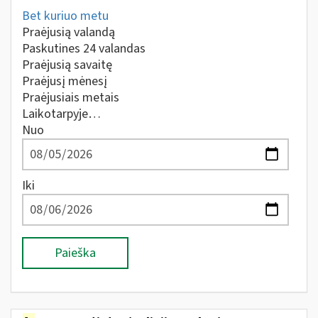
Bet kuriuo metu
Praėjusią valandą
Paskutines 24 valandas
Praėjusią savaitę
Praėjusį mėnesį
Praėjusiais metais
Laikotarpyje…
Nuo
Iki
Paieška