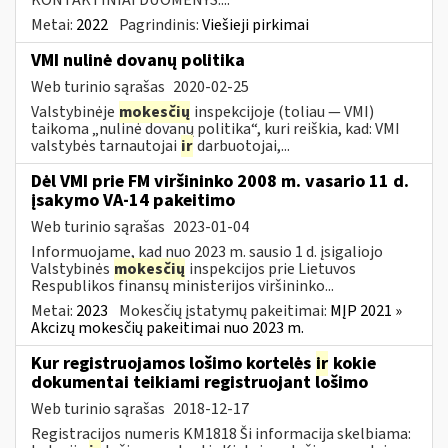
Metai:
2022
Pagrindinis:
Viešieji pirkimai
VMI nulinė dovanų politika
Web turinio sąrašas
2020-02-25
Valstybinėje
mokesčių
inspekcijoje (toliau — VMI)
taikoma „nulinė dovanų politika“, kuri reiškia, kad: VMI
valstybės tarnautojai
ir
darbuotojai,...
Dėl VMI prie FM viršininko 2008 m. vasario 11 d.
įsakymo VA-14 pakeitimo
Web turinio sąrašas
2023-01-04
Informuojame, kad nuo 2023 m. sausio 1 d. įsigaliojo
Valstybinės
mokesčių
inspekcijos prie Lietuvos
Respublikos finansų ministerijos viršininko...
Metai:
2023
Mokesčių įstatymų pakeitimai:
MĮP 2021 »
Akcizų mokesčių pakeitimai nuo 2023 m.
Kur registruojamos lošimo kortelės
ir
kokie
dokumentai teikiami registruojant lošimo
Web turinio sąrašas
2018-12-17
Registracijos numeris KM1818 Ši informacija skelbiama: