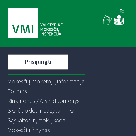
Prisijungti
Mokesčių mokėtojų informacija
Formos
Rinkmenos / Atviri duomenys
Skaičiuoklės ir pagalbininkai
Sąskaitos ir įmokų kodai
Mokesčių žinynas