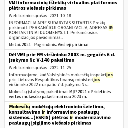
VMI informacinių išteklių virtualios platformos
plėtros viešasis pirkimas
Web turinio sąrašas
2021-10-18
INFORMACIJA APIE SUDARYTAS SUTARTIS Prekių
pirkimai I. PERKANČIOJI ORGANIZACIJA, ADRESAS
IR
KONTAKTINIAI DUOMENYS: I.1. Perkančiosios
organizacijos pavadinimas...
Metai:
2021
Pagrindinis:
Viešieji pirkimai
Dėl VMI prie FM viršininko 2003 m. gegužės 6 d.
įsakymo Nr. V-140 pakeitimo
Web turinio sąrašas
2022-11-25
Informuojame, kad Valstybinės mokesčių inspekci
jos
prie Lietuvos Respublikos finansų ministeri
jos
viršininko 2022 m. spalio 7 d. įsakymu Nr....
Mokesčių įstatymų pakeitimai:
MĮP 2021 » Pridetinės
vertės mokesčio pakeitimai nuo 2023 m.
Mokesčių
mokėtojų elektroninio švietimo,
konsultavimo
ir
informavimo paslaugų
sistemos...(ESKIS) plėtros
ir
modernizavimo
paslaugų įsigijimo viešasis pirkimas