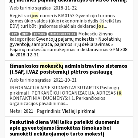
Web turinio sąrašas
2018-11-22
Registraci
jos
numeris KM0153 Gyventojo turimos
žemės ūkio valdos (ūkio) ekonominis dydis (išreikštas
EDV) turi būti įrašomas skaičiais deklaraci
jos
...
Mokesčių žinyno
edv
gpm
gpm308
žemės ūkio valda
kategorijos:
Gyventojų pajamų mokestis » Nuolatinių
gyventojų samprata, pajamos ir jų deklaravimas »
Pajamų mokesčio sumokėjimas ir deklaravimas GPM 308
iki 2018-12-31
Išmaniosios
mokesčių
administravimo sistemos
(i.SAF, i.VAZ posistemių) plėtros paslaugų
Web turinio sąrašas
2021-10-21
INFORMACIJA APIE SUDARYTAS SUTARTIS Paslaugų
pirkimai I. PERKANČIOJI ORGANIZACIJA, ADRESAS
IR
KONTAKTINIAI DUOMENYS: I.1. Perkančiosios
organizacijos pavadinimas...
Metai:
2021
Pagrindinis:
Viešieji pirkimai
Paskutinė diena VMI laiku pateikti duomenis
apie gyventojams išmokėtas išmokas bei
sumokėti nekilnojamojo turto mokestį