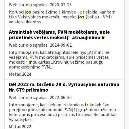
Web turinio sąrašas
2020-02-25
Korupci
jos
pasireiškimo tikimybė – prielaida, kad tam
tikri Valstybinės mokesčių inspekci
jos
(toliau – VMI)
veiklą veikiantys...
Atmintinė vežėjams, PVM mokėtojams, apie
pridėtinės vertės mokestį“ atnaujinimo
ir
Web turinio sąrašas
2024-09-02
Informuojame, kad atnaujintas leidinys „Atmintinė
vežėjams, PVM mokėtojams, apie pridėtinės vertės
mokestį“
ir
sukurtas „Krovinių vežimo paslaugų
apmokestinimo PVM...
Metai:
2024
Dėl 2022 m. birželio 29 d. Vyriausybės nutarimo
Nr. 679 priėmimo
Web turinio sąrašas
2022-06-30
Informuojame, kad siekiant sklandaus
ir
kokybiško
perėjimo prie skaitmeninio PVM[1] grąžinimo užsienio
keleiviams proceso buvo priimtas Lietuvos Respublikos
Vyriausybės...
Metai:
2022