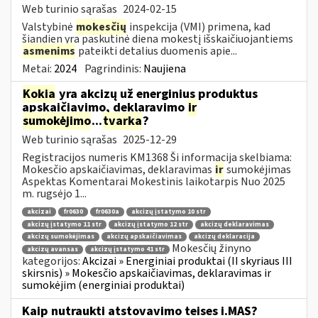
Web turinio sąrašas
2024-02-15
Valstybinė
mokesčių
inspekcija (VMI) primena, kad
šiandien yra paskutinė diena mokestį išskaičiuojantiems
asmenims
pateikti detalius duomenis apie...
Metai:
2024
Pagrindinis:
Naujiena
Kokia
yra akcizų už energinius produktus
apskaičiavimo, deklaravimo
ir
sumokėjimo
...
tvarka
?
Web turinio sąrašas
2025-12-29
Registracijos numeris KM1368 Ši informacija skelbiama:
Mokesčio apskaičiavimas, deklaravimas
ir
sumokėjimas
Aspektas Komentarai Mokestinis laikotarpis Nuo 2025
m. rugsėjo 1...
akcizai
fr0630
fr0630a
akcizų įstatymo 10 str
akcizų įstatymo 11 str
akcizų įstatymo 12 str
akcizų deklaravimas
akcizų sumokėjimas
akcizų apskaičiavimas
akcizų deklaracija
Mokesčių žinyno
akcizų avansas
akcizų įstatymo 41 str
kategorijos:
Akcizai » Energiniai produktai (II skyriaus III
skirsnis) » Mokesčio apskaičiavimas, deklaravimas ir
sumokėjim (energiniai produktai)
Kaip nutraukti atstovavimo teises i.MAS?