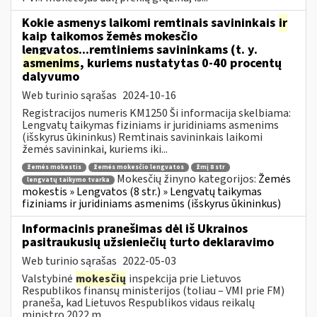
Kokie asmenys laikomi remtinais savininkais
ir
kaip taikomos žemės mokesčio
lengvatos...remtiniems savininkams (t. y.
asmenims
, kuriems nustatytas 0-40 procentų
dalyvumo
Web turinio sąrašas
2024-10-16
Registracijos numeris KM1250 Ši informacija skelbiama:
Lengvatų taikymas fiziniams ir juridiniams asmenims
(išskyrus ūkininkus) Remtinais savininkais laikomi
žemės savininkai, kuriems iki...
žemės mokestis
žemės mokesčio lengvatos
žmį 8 str
Mokesčių žinyno kategorijos:
Žemės
lengvatų taikymo tvarka
mokestis » Lengvatos (8 str.) » Lengvatų taikymas
fiziniams ir juridiniams asmenims (išskyrus ūkininkus)
Informacinis pranešimas dėl iš Ukrainos
pasitraukusių užsieniečių turto deklaravimo
Web turinio sąrašas
2022-05-03
Valstybinė
mokesčių
inspekcija prie Lietuvos
Respublikos finansų ministerijos (toliau – VMI prie FM)
praneša, kad Lietuvos Respublikos vidaus reikalų
ministro 2022 m....