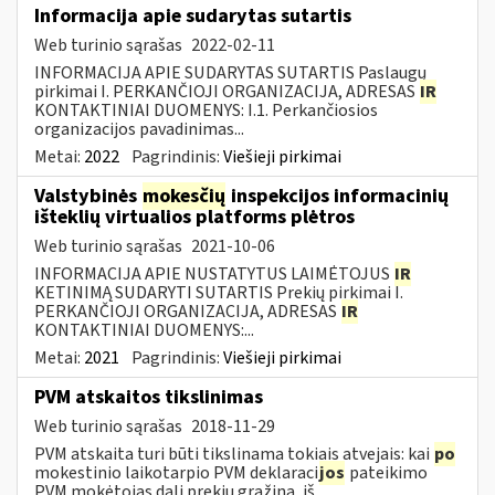
Informacija apie sudarytas sutartis
Web turinio sąrašas
2022-02-11
INFORMACIJA APIE SUDARYTAS SUTARTIS Paslaugų
pirkimai I. PERKANČIOJI ORGANIZACIJA, ADRESAS
IR
KONTAKTINIAI DUOMENYS: I.1. Perkančiosios
organizacijos pavadinimas...
Metai:
2022
Pagrindinis:
Viešieji pirkimai
Valstybinės
mokesčių
inspekcijos informacinių
išteklių virtualios platforms plėtros
Web turinio sąrašas
2021-10-06
INFORMACIJA APIE NUSTATYTUS LAIMĖTOJUS
IR
KETINIMĄ SUDARYTI SUTARTIS Prekių pirkimai I.
PERKANČIOJI ORGANIZACIJA, ADRESAS
IR
KONTAKTINIAI DUOMENYS:...
Metai:
2021
Pagrindinis:
Viešieji pirkimai
PVM atskaitos tikslinimas
Web turinio sąrašas
2018-11-29
PVM atskaita turi būti tikslinama tokiais atvejais: kai
po
mokestinio laikotarpio PVM deklaraci
jos
pateikimo
PVM mokėtojas dalį prekių grąžina, iš...