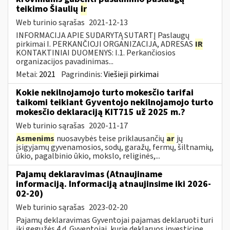
teikimo Šiaulių
ir
Web turinio sąrašas
2021-12-13
INFORMACIJA APIE SUDARYTĄ SUTARTĮ Paslaugų
pirkimai I. PERKANČIOJI ORGANIZACIJA, ADRESAS
IR
KONTAKTINIAI DUOMENYS: I.1. Perkančiosios
organizacijos pavadinimas...
Metai:
2021
Pagrindinis:
Viešieji pirkimai
Kokie nekilnojamojo turto mokesčio tarifai
taikomi teikiant Gyventojo nekilnojamojo turto
mokesčio deklaraciją KIT715 už 2025 m.?
Web turinio sąrašas
2020-11-17
Asmenims
nuosavybės teise priklausančių
ar
jų
įsigyjamų gyvenamosios, sodų, garažų, fermų, šiltnamių,
ūkio, pagalbinio ūkio, mokslo, religinės,...
Pajamų deklaravimas (Atnaujiname
informaciją. Informaciją atnaujinsime iki 2026-
02-20)
Web turinio sąrašas
2023-02-20
Pajamų deklaravimas Gyventojai pajamas deklaruoti turi
iki gegužės 4 d. Gyventojai, kurie deklaruos investicinę