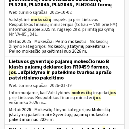
PLN204, PLN204A, PLN204N, PLN204U formų
Web turinio sąrašas
2025-10-02
Valstybinė
mokesčių
inspekcija prie Lietuvos
Respublikos finansų ministerijos (toliau — VMI prie FM)
informuoja apie 2025 m. rugsėjo 29 d. priimtą įsakymą
Nr. VA-85 „Dėl...
Metai:
2025
Mokesčiai:
Pelno mokestis
Mokesčių
žinyno kategorijos:
Mokesčių įstatymų pakeitimai »
Pelno mokesčio pakeitimai nuo 2026 m.
Lietuvos gyventojo pajamų mokesčio nuo B
klasės pajamų deklaracijos FR0459 formos,
jos
...užpildymo
ir
pateikimo tvarkos aprašo
patvirtinimo pakeitimo
Web turinio sąrašas
2026-01-19
Informuojame, kad Valstybinės
mokesčių
inspekci
jos
prie Lietuvos Respublikos finansų ministeri
jos
viršininko 2026 m....
Metai:
2026
Mokesčių žinyno kategorijos:
Mokesčių
įstatymų pakeitimai » Gyventojų pajamų mokesčio
pakeitimai nuo 2026 m.