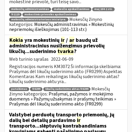
mokestinė prievolė, turi teisę savo...
mokesčių administravimas
mokesčio apskaičiavimas
maį 104-1 str.
fr1119
mokestinės prievolės apskaičiavimas
Mokesčių žinyno
mokesčių administratoriaus iniciatyva.
kategorijos:
Mokesčių administravimas » Mokestinių
nepriemokų išieškojimas (101-113 str.)
Kokia
yra mokestinių
ir
/
ar
baudų už
administracinius nusižengimus prievolių
likučių...suderinimo
tvarka
?
Web turinio sąrašas
2022-06-09
Registracijos numeris KM3072 Ši informacija skelbiama:
Prašymas dėl likučių suderinimo akto (FR0299) Aspektas
Komentaras Kam reikalingas likučių suderinimo aktas?
Likučių suderinimo aktu yra...
Mokesčių
pateikimas
fr0299
likučių suderinimo aktas fr0299
žinyno kategorijos:
Prašymai, pažymos ir mokėjimo
duomenys » Pažymų užsakymas ir prašymų teikimas »
Prašymas dėl likučių suderinimo akto (FR0299)
Valstybei perduotų transporto priemonių, jų
dalių bei detalių pardavimo
ir
transporto...slėptuvių kontrabandiniams
kroviniams gabenti pašalinimo paslaugų