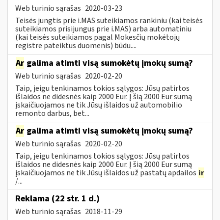
Web turinio sąrašas
2020-03-23
Teisės jungtis prie i.MAS suteikiamos rankiniu (kai teisės
suteikiamos prisijungus prie i.MAS) arba automatiniu
(kai teisės suteikiamos pagal Mokesčių mokėtojų
registre pateiktus duomenis) būdu....
Ar
galima atimti visą sumokėtų įmokų sumą?
Web turinio sąrašas
2020-02-20
Taip, jeigu tenkinamos tokios sąlygos: Jūsų patirtos
išlaidos ne didesnės kaip 2000 Eur. Į šią 2000 Eur sumą
įskaičiuojamos ne tik Jūsų išlaidos už automobilio
remonto darbus, bet...
Ar
galima atimti visą sumokėtų įmokų sumą?
Web turinio sąrašas
2020-02-20
Taip, jeigu tenkinamos tokios sąlygos: Jūsų patirtos
išlaidos ne didesnės kaip 2000 Eur. Į šią 2000 Eur sumą
įskaičiuojamos ne tik Jūsų išlaidos už pastatų apdailos
ir
/...
Reklama (22 str. 1 d.)
Web turinio sąrašas
2018-11-29