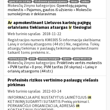
gpmį 17 str 1 d 26 p
iš užsienio gautos pajamos
tėvas
vaikas
Mokesčių žinyno kategorijos:
Gyventojų pajamų
mokestis » Pajamos, gautos iš užsienio » Mokesčio
sumokėjimas ir deklaravimas
Ar
apmokestinant Lietuvos karinių pajėgų
orlaiviams tiekiamas atsargas
ir
tiesiogiai
Web turinio sąrašas
2018-11-22
Registracijos numeris KM0305 Ši informacija skelbiama:
Laivų ir orlaivių atsargoms (44 str.) Ne, negalima. Tokių
atsargų tiekimas ir paslaugų teikimas apmokestinami
taikant toms prekėms ir...
karinių pajėgų
pvm
orlaivių atsargos
0 proc
pvmį 44 str 2 d
Mokesčių žinyno kategorijos:
Pridėtinės vertės mokestis
» PVM tarifai » 0 proc. PVM tarifas (VI skyrius) » Laivų ir
orlaivių atsargoms (44 str.)
Profesinės rizikos vertinimo paslaugų viešasis
pirkimas
Web turinio sąrašas
2022-03-14
INFORMACIJA APIE NUSTATYTUS LAIMĖTOJUS
IR
KETINIMĄ SUDARYTI SUTARTIS Prekių pirkimai I.
PERKANČIOJI ORGANIZACIJA, ADRESAS
IR
KONTAKTINIAI DUOMENYS:...