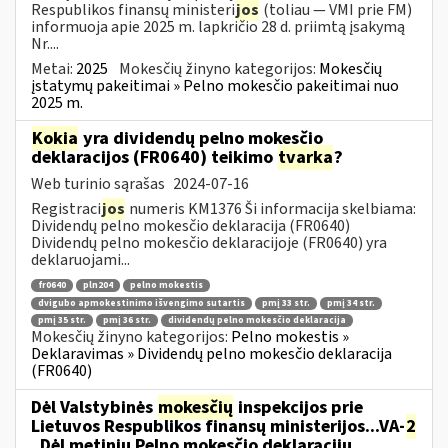
Respublikos finansų ministeri
jos
(toliau — VMI prie FM)
informuoja apie 2025 m. lapkričio 28 d. priimtą įsakymą
Nr....
Metai:
2025
Mokesčių žinyno kategorijos:
Mokesčių
įstatymų pakeitimai » Pelno mokesčio pakeitimai nuo
2025 m.
Kokia
yra dividendų pelno mokesčio
deklaracijos (FR0640) teikimo
tvarka
?
Web turinio sąrašas
2024-07-16
Registraci
jos
numeris KM1376 Ši informacija skelbiama:
Dividendų pelno mokesčio deklaracija (FR0640)
Dividendų pelno mokesčio deklaracijoje (FR0640) yra
deklaruojami...
fr0640
pln204
pelno mokestis
dvigubo apmokestinimo išvengimo sutartis
pmį 33 str.
pmį 34 str.
pmį 35 str.
pmį 36 str.
dividendų pelno mokesčio deklaracija
Mokesčių žinyno kategorijos:
Pelno mokestis »
Deklaravimas » Dividendų pelno mokesčio deklaracija
(FR0640)
Dėl Valstybinės
mokesčių
inspekcijos prie
Lietuvos Respublikos finansų ministerijos...VA-
2
„Dėl metinių Pelno mokesčio deklaracijų