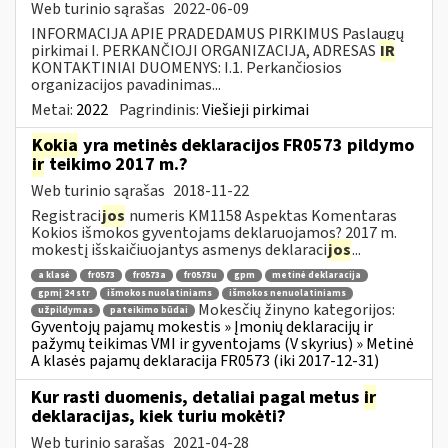
Web turinio sąrašas
2022-06-09
INFORMACIJA APIE PRADEDAMUS PIRKIMUS Paslaugų
pirkimai I. PERKANČIOJI ORGANIZACIJA, ADRESAS
IR
KONTAKTINIAI DUOMENYS: I.1. Perkančiosios
organizacijos pavadinimas...
Metai:
2022
Pagrindinis:
Viešieji pirkimai
Kokia
yra metinės deklaracijos FR0573 pildymo
ir
teikimo 2017 m.?
Web turinio sąrašas
2018-11-22
Registraci
jos
numeris KM1158 Aspektas Komentaras
Kokios išmokos gyventojams deklaruojamos? 2017 m.
mokestį išskaičiuojantys asmenys deklaraci
jos
...
a klasė
fr0573
fr0573a
fr0573u
gpm
metinė deklaracija
gpmį 24 str
išmokos nuolatiniams
išmokos nenuolatiniams
Mokesčių žinyno kategorijos:
užpildymas
pateikimo būdai
Gyventojų pajamų mokestis » Įmonių deklaracijų ir
pažymų teikimas VMI ir gyventojams (V skyrius) » Metinė
A klasės pajamų deklaracija FR0573 (iki 2017-12-31)
Kur rasti duomenis, detaliai pagal metus
ir
deklaracijas, kiek turiu mokėti?
Web turinio sąrašas
2021-04-28