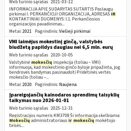
Web turinio sąrašas
2021-03-12
INFORMACIJA APIE SUDARYTAS SUTARTIS Paslaugų
pirkimai I. PERKANČIOJI ORGANIZACIJA, ADRESAS
IR
KONTAKTINIAI DUOMENYS: I.1. Perkančiosios
organizacijos pavadinimas...
Metai:
2021
Pagrindinis:
Viešieji pirkimai
VMI laimėjus mokestinį ginčą, valstybės
biudžetą papildys daugiau nei 6,5 mln. eurų
Web turinio sąrašas
2020-10-05
Valstybinė
mokesčių
inspekcija (toliau – VMI)
informuoja, kad mokestinio ginčo byloje pripažinta, jog
bendrovės bandymas pasinaudoti Pridėtinės vertės
mokesčio (toliau –...
Metai:
2020
Pagrindinis:
Naujiena
Įpareigojančių kainodaros sprendimų taisyklių
taikymas nuo 2026-01-01
Web turinio sąrašas
2025-12-31
Registracijos numeris KM3708 Ši informacija skelbiama:
Mokesčių
administratoriaus
ir
mokesčių
mokėtojo
teisės...