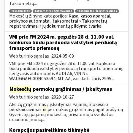
Taksometrų...
taksometras
taksometro registravimas
taksometro išregistravimas
Mokesčių žinyno kategorijos:
Kasa, kasos aparatai,
prekybos automatai, taksometrai » Taksometrų
registravimas ir jų dokumentų pildymo tvarka
VMI prie FM 2024 m. gegužės 28 d. 11.00 val.
konkurso būdu parduoda valstybei perduotą
transporto priemonę
Web turinio sąrašas
2024-05-09
VMI prie FM 2024 m. gegužės 28 d. 11.00 val. konkurso
būdu parduoda valstybei perduotą transporto priemonę:
Lengvasis automobilis AUDI A6, VIN Nr.
WAUGGAFC0DN053594, M1-AA, var. darb. tūris 2995...
Mokesčių
permokų grąžinimas / įskaitymas
Web turinio sąrašas
2020-10-27
Akcizų grąžinimas / įskaitymas Pajamų mokesčio
perskaičiavimas
ir
permokos grąžinimas pagal prašymą
Gyventojų pajamų mokesčio, privalomojo sveikatos
draudimo įmokų...
Korupcijos pasireiškimo tikimybė