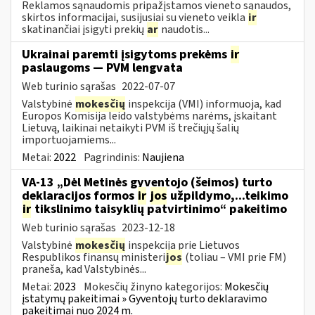
Reklamos sąnaudomis pripažįstamos vieneto sąnaudos,
skirtos informacijai, susijusiai su vieneto veikla
ir
skatinančiai įsigyti prekių
ar
naudotis...
Ukrainai paremti įsigytoms prekėms
ir
paslaugoms — PVM lengvata
Web turinio sąrašas
2022-07-07
Valstybinė
mokesčių
inspekcija (VMI) informuoja, kad
Europos Komisija leido valstybėms narėms, įskaitant
Lietuvą, laikinai netaikyti PVM iš trečiųjų šalių
importuojamiems...
Metai:
2022
Pagrindinis:
Naujiena
VA-13 „Dėl Metinės gyventojo (šeimos) turto
deklaracijos formos
ir
jos
užpildymo,...teikimo
ir
tikslinimo taisyklių patvirtinimo“ pakeitimo
Web turinio sąrašas
2023-12-18
Valstybinė
mokesčių
inspekcija prie Lietuvos
Respublikos finansų ministeri
jos
(toliau – VMI prie FM)
praneša, kad Valstybinės...
Metai:
2023
Mokesčių žinyno kategorijos:
Mokesčių
įstatymų pakeitimai » Gyventojų turto deklaravimo
pakeitimai nuo 2024 m.