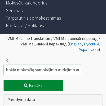
Mokesčių kalendorius
Seminarai
Tarptautinis apmokestinimas
Kontaktai / Apklausa
VMI Machine translation / VMI Машинный перевод /
VMI Машинний переклад (
English
,
Русский
,
Українська
)
Paieška
Parodymo data