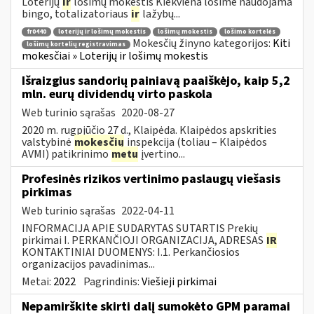
Loterijų
ir
lošimų mokestis Kiekviena lošime naudojama
bingo, totalizatoriaus
ir
lažybų...
fr0440
loterijų ir lošimų mokestis
lošimų mokestis
lošimo kortelės
Mokesčių žinyno kategorijos:
Kiti
lošimų kortelių registravimas
mokesčiai » Loterijų ir lošimų mokestis
Išraizgius sandorių painiavą paaiškėjo, kaip 5,2
mln. eurų dividendų virto paskola
Web turinio sąrašas
2020-08-27
2020 m. rugpjūčio 27 d., Klaipėda. Klaipėdos apskrities
valstybinė
mokesčių
inspekcija (toliau – Klaipėdos
AVMI) patikrinimo
metu
įvertino...
Profesinės rizikos vertinimo paslaugų viešasis
pirkimas
Web turinio sąrašas
2022-04-11
INFORMACIJA APIE SUDARYTAS SUTARTIS Prekių
pirkimai I. PERKANČIOJI ORGANIZACIJA, ADRESAS
IR
KONTAKTINIAI DUOMENYS: I.1. Perkančiosios
organizacijos pavadinimas...
Metai:
2022
Pagrindinis:
Viešieji pirkimai
Nepamirškite skirti dalį sumokėto GPM paramai