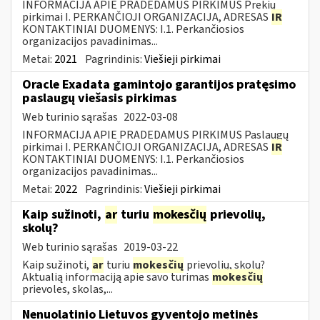
INFORMACIJA APIE PRADEDAMUS PIRKIMUS Prekių
pirkimai I. PERKANČIOJI ORGANIZACIJA, ADRESAS
IR
KONTAKTINIAI DUOMENYS: I.1. Perkančiosios
organizacijos pavadinimas...
Metai:
2021
Pagrindinis:
Viešieji pirkimai
Oracle Exadata gamintojo garantijos pratęsimo
paslaugų viešasis pirkimas
Web turinio sąrašas
2022-03-08
INFORMACIJA APIE PRADEDAMUS PIRKIMUS Paslaugų
pirkimai I. PERKANČIOJI ORGANIZACIJA, ADRESAS
IR
KONTAKTINIAI DUOMENYS: I.1. Perkančiosios
organizacijos pavadinimas...
Metai:
2022
Pagrindinis:
Viešieji pirkimai
Kaip sužinoti,
ar
turiu
mokesčių
prievolių,
skolų?
Web turinio sąrašas
2019-03-22
Kaip sužinoti,
ar
turiu
mokesčių
prievolių, skolų?
Aktualią informaciją apie savo turimas
mokesčių
prievoles, skolas,...
Nenuolatinio Lietuvos gyventojo metinės