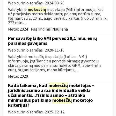
Web turinio sąrašas
2024-03-20
Valstybinė
mokesčių
inspekcija (VMI) informuoja, kad
už praėjusius metus deklaruotų pajamų natūra suma,
lyginant su 2020 m., augo beveik 5 kartus (nuo 58 mln. iki
272 mln....
Metai:
2024
Pagrindinis:
Naujiena
Per savaitę laiko VMI perves 20,1 mln. eurų
paramos gavėjams
Web turinio sąrašas
2020-11-10
Valstybinė mokesčių inspekcija (toliau – VMI)
informuoja, jog šiandien pervedė pirmąją gyventojų
skirtą paramą nuo pernai sumokėto GPM, apie 4 mln.
eurų, organizacijoms, meno kūrėjams,...
Metai:
2020
Kada laikoma, kad
mokesčių
mokėtojas –
juridinis asmuo arba individualia veikla
užsiimantis...fizinis asmuo – atitinka
minimalius patikimo
mokesčių
mokėtojo
kriterijus?
Web turinio sąrašas
2025-12-12