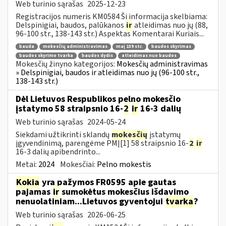
Web turinio sąrašas
2025-12-23
Registracijos numeris KM0584 Ši informacija skelbiama:
Delspinigiai, baudos, palūkanos
ir
atleidimas nuo jų (88,
96-100 str., 138-143 str.) Aspektas Komentarai Kuriais...
bauda
mokesčių administravimas
maį 139 str.
baudos skyrimas
baudos skyrimo tvarka
baudos dydis
atleidimas nuo baudos
Mokesčių žinyno kategorijos:
Mokesčių administravimas
» Delspinigiai, baudos ir atleidimas nuo jų (96-100 str.,
138-143 str.)
Dėl Lietuvos Respublikos pelno mokesčio
įstatymo 58 straipsnio 16-
2
ir
16-3 dalių
Web turinio sąrašas
2024-05-24
Siekdami užtikrinti sklandų
mokesčių
įstatymų
įgyvendinimą, parengėme PMĮ[1] 58 straipsnio 16-
2
ir
16-3 dalių apibendrinto...
Metai:
2024
Mokesčiai:
Pelno mokestis
Kokia
yra pažymos FR0595 apie gautas
pajamas
ir
sumokėtus mokesčius išdavimo
nenuolatiniam...Lietuvos gyventojui
tvarka
?
Web turinio sąrašas
2026-06-25