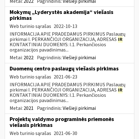
Metai:
2022
Pagrindinis:
Viešieji pirkimai
Mokymų „Lyderystės akademija“ viešasis
pirkimas
Web turinio sąrašas
2022-10-13
INFORMACIJA APIE PRADEDAMUS PIRKIMUS Paslaugų
pirkimai I. PERKANČIOJI ORGANIZACIJA, ADRESAS
IR
KONTAKTINIAI DUOMENYS: I.1. Perkančiosios
organizacijos pavadinimas...
Metai:
2022
Pagrindinis:
Viešieji pirkimai
Duomenų centro paslaugų viešasis pirkimas
Web turinio sąrašas
2021-06-23
INFORMACIJA APIE PRADEDAMUS PIRKIMUS Paslaugų
pirkimai I. PERKANČIOJI ORGANIZACIJA, ADRESAS
IR
KONTAKTINIAI DUOMENYS: I.1. Perkančiosios
organizacijos pavadinimas...
Metai:
2021
Pagrindinis:
Viešieji pirkimai
Projektų valdymo programinės priemonės
viešasis pirkimas
Web turinio sąrašas
2021-06-30