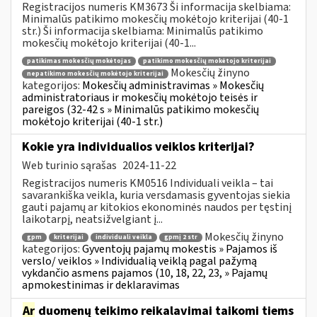
Registracijos numeris KM3673 Ši informacija skelbiama:
Minimalūs patikimo mokesčių mokėtojo kriterijai (40-1
str.) Ši informacija skelbiama: Minimalūs patikimo
mokesčių mokėtojo kriterijai (40-1...
patikimas mokesčių mokėtojas
patikimo mokesčių mokėtojo kriterijai
Mokesčių žinyno
nepatikimo mokesčių mokėtojo kriterijai
kategorijos:
Mokesčių administravimas » Mokesčių
administratoriaus ir mokesčių mokėtojo teisės ir
pareigos (32-42 s » Minimalūs patikimo mokesčių
mokėtojo kriterijai (40-1 str.)
Kokie yra individualios veiklos kriterijai?
Web turinio sąrašas
2024-11-22
Registracijos numeris KM0516 Individuali veikla – tai
savarankiška veikla, kuria versdamasis gyventojas siekia
gauti pajamų ar kitokios ekonominės naudos per tęstinį
laikotarpį, neatsižvelgiant į...
Mokesčių žinyno
gpm
kriterijai
individuali veikla
gpmį 2 str
kategorijos:
Gyventojų pajamų mokestis » Pajamos iš
verslo/ veiklos » Individualią veiklą pagal pažymą
vykdančio asmens pajamos (10, 18, 22, 23, » Pajamų
apmokestinimas ir deklaravimas
Ar
duomenų teikimo reikalavimai taikomi tiems