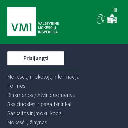
Prisijungti
Mokesčių mokėtojų informacija
Formos
Rinkmenos / Atviri duomenys
Skaičiuoklės ir pagalbininkai
Sąskaitos ir įmokų kodai
Mokesčių žinynas