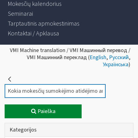
Mokesčių kalendorius
Seminarai
Tarptautinis apmokestinimas
Kontaktai / Apklausa
VMI Machine translation / VMI Машинный перевод /
VMI Машинний переклад (
English
,
Русский
,
Українська
)
Paieška
Kategorijos