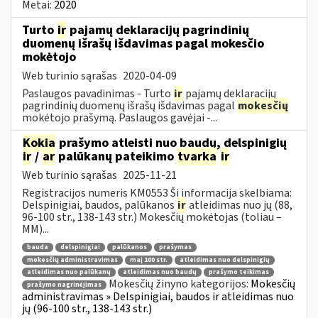
Metai:
2020
Turto
ir
pajamų deklaracijų pagrindinių
duomenų išrašų išdavimas pagal mokesčio
mokėtojo
Web turinio sąrašas
2020-04-09
Paslaugos pavadinimas - Turto
ir
pajamų deklaracijų
pagrindinių duomenų išrašų išdavimas pagal
mokesčių
mokėtojo prašymą. Paslaugos gavėjai -...
Kokia
prašymo atleisti nuo baudų, delspinigių
ir
/
ar
palūkanų pateikimo
tvarka
ir
Web turinio sąrašas
2025-11-21
Registracijos numeris KM0553 Ši informacija skelbiama:
Delspinigiai, baudos, palūkanos
ir
atleidimas nuo jų (88,
96-100 str., 138-143 str.) Mokesčių mokėtojas (toliau –
MM)...
bauda
delspinigiai
palūkanos
prašymas
mokesčių administravimas
maį 100 str.
atleidimas nuo delspinigių
atleidimas nuo palūkanų
atleidimas nuo baudų
prašymo teikimas
Mokesčių žinyno kategorijos:
Mokesčių
prašymo nagrinėjimas
administravimas » Delspinigiai, baudos ir atleidimas nuo
jų (96-100 str., 138-143 str.)