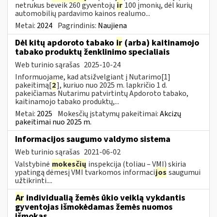
netrukus beveik 260 gyventojų
ir
100 įmonių, dėl kurių
automobilių pardavimo kainos realumo...
Metai:
2024
Pagrindinis:
Naujiena
Dėl kitų apdoroto tabako
ir
(arba) kaitinamojo
tabako produktų ženklinimo specialiais
Web turinio sąrašas
2025-10-24
Informuojame, kad atsižvelgiant į Nutarimo[1]
pakeitimą[
2
], kuriuo nuo 2025 m. lapkričio 1 d.
pakeičiamas Nutarimu patvirtintų Apdoroto tabako,
kaitinamojo tabako produktų,...
Metai:
2025
Mokesčių įstatymų pakeitimai:
Akcizų
pakeitimai nuo 2025 m.
Informacijos saugumo valdymo sistema
Web turinio sąrašas
2021-06-02
Valstybinė
mokesčių
inspekcija (toliau – VMI) skiria
ypatingą dėmesį VMI tvarkomos informaci
jos
saugumui
užtikrinti....
Ar
individualią žemės ūkio veiklą vykdantis
gyventojas išmokėdamas žemės nuomos
išmokas