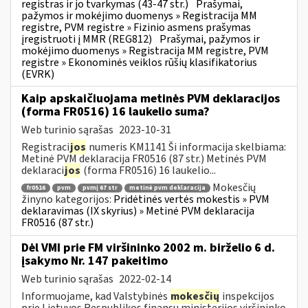
registras ir jo tvarkymas (43-47 str.)
Prašymai,
pažymos ir mokėjimo duomenys » Registracija MM
registre, PVM registre » Fizinio asmens prašymas
įregistruoti į MMR (REG812)
Prašymai, pažymos ir
mokėjimo duomenys » Registracija MM registre, PVM
registre » Ekonominės veiklos rūšių klasifikatorius
(EVRK)
Kaip apskaičiuojama metinės PVM deklaracijos
(forma FR0516) 16 laukelio suma?
Web turinio sąrašas
2023-10-31
Registraci
jos
numeris KM1141 Ši informacija skelbiama:
Metinė PVM deklaracija FR0516 (87 str.) Metinės PVM
deklaraci
jos
(forma FR0516) 16 laukelio...
Mokesčių
fr0516
pvm
pvmį 67 str
metinė pvm deklaracija
žinyno kategorijos:
Pridėtinės vertės mokestis » PVM
deklaravimas (IX skyrius) » Metinė PVM deklaracija
FR0516 (87 str.)
Dėl VMI prie FM viršininko 2002 m. birželio 6 d.
įsakymo Nr. 147 pakeitimo
Web turinio sąrašas
2022-02-14
Informuojame, kad Valstybinės
mokesčių
inspekcijos
prie Lietuvos Respublikos finansų ministerijos viršininko