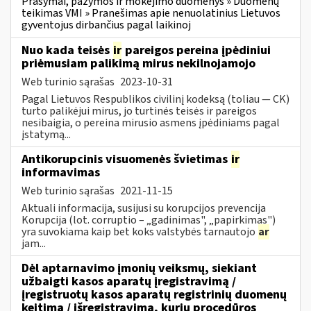
Prašymai, pažymos ir mokėjimo duomenys » Duomenų
teikimas VMI » Pranešimas apie nenuolatinius Lietuvos
gyventojus dirbančius pagal laikinoj
Nuo kada teisės
ir
pareigos pereina įpėdiniui
priėmusiam palikimą mirus nekilnojamojo
Web turinio sąrašas
2023-10-31
Pagal Lietuvos Respublikos civilinį kodeksą (toliau ― CK)
turto palikėjui mirus, jo turtinės teisės ir pareigos
nesibaigia, o pereina mirusio asmens įpėdiniams pagal
įstatymą...
Antikorupcinis visuomenės švietimas
ir
informavimas
Web turinio sąrašas
2021-11-15
Aktuali informacija, susijusi su korupcijos prevencija
Korupcija (lot. corruptio – „gadinimas", „papirkimas")
yra suvokiama kaip bet koks valstybės tarnautojo
ar
jam...
Dėl aptarnavimo įmonių veiksmų, siekiant
užbaigti kasos aparatų įregistravimą /
įregistruotų kasos aparatų registrinių duomenų
keitimą / išregistravimą, kurių procedūros