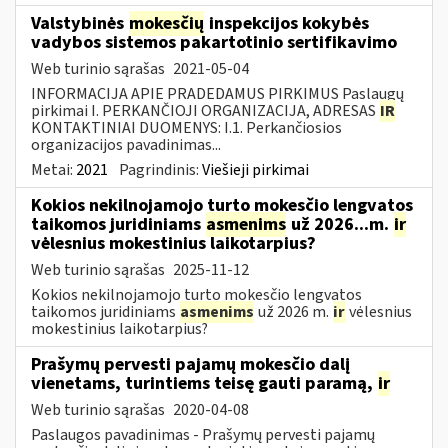
Valstybinės
mokesčių
inspekcijos kokybės
vadybos sistemos pakartotinio sertifikavimo
Web turinio sąrašas
2021-05-04
INFORMACIJA APIE PRADEDAMUS PIRKIMUS Paslaugų
pirkimai I. PERKANČIOJI ORGANIZACIJA, ADRESAS
IR
KONTAKTINIAI DUOMENYS: I.1. Perkančiosios
organizacijos pavadinimas...
Metai:
2021
Pagrindinis:
Viešieji pirkimai
Kokios nekilnojamojo turto mokesčio lengvatos
taikomos juridiniams
asmenims
už 2026...m.
ir
vėlesnius mokestinius laikotarpius?
Web turinio sąrašas
2025-11-12
Kokios nekilnojamojo turto mokesčio lengvatos
taikomos juridiniams
asmenims
už 2026 m.
ir
vėlesnius
mokestinius laikotarpius?
Prašymų pervesti pajamų mokesčio dalį
vienetams, turintiems teisę gauti paramą,
ir
Web turinio sąrašas
2020-04-08
Paslaugos pavadinimas - Prašymų pervesti pajamų