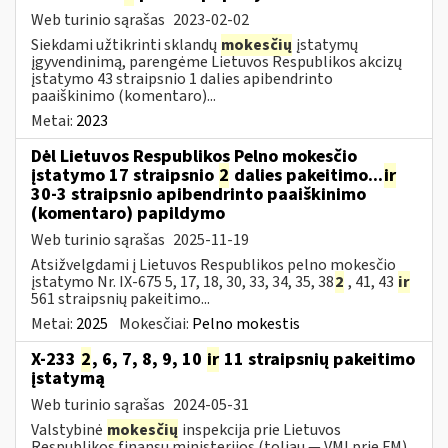
Web turinio sąrašas
2023-02-02
Siekdami užtikrinti sklandų
mokesčių
įstatymų
įgyvendinimą, parengėme Lietuvos Respublikos akcizų
įstatymo 43 straipsnio 1 dalies apibendrinto
paaiškinimo (komentaro)...
Metai:
2023
Dėl Lietuvos Respublikos Pelno mokesčio
įstatymo 17 straipsnio
2
dalies pakeitimo...
ir
30-3 straipsnio apibendrinto paaiškinimo
(komentaro) papildymo
Web turinio sąrašas
2025-11-19
Atsižvelgdami į Lietuvos Respublikos pelno mokesčio
įstatymo Nr. IX-675 5, 17, 18, 30, 33, 34, 35, 38
2
, 41, 43
ir
561 straipsnių pakeitimo...
Metai:
2025
Mokesčiai:
Pelno mokestis
X-233
2
, 6, 7, 8, 9, 10
ir
11 straipsnių pakeitimo
įstatymą
Web turinio sąrašas
2024-05-31
Valstybinė
mokesčių
inspekcija prie Lietuvos
Respublikos finansų ministerijos (toliau — VMI prie FM),