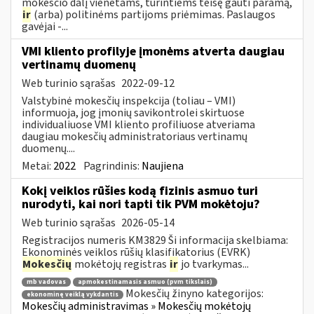
mokesčio dalį vienetams, turintiems teisę gauti paramą,
ir
(arba) politinėms partijoms priėmimas. Paslaugos
gavėjai -...
VMI kliento profilyje įmonėms atverta daugiau
vertinamų duomenų
Web turinio sąrašas
2022-09-12
Valstybinė mokesčių inspekcija (toliau – VMI)
informuoja, jog įmonių savikontrolei skirtuose
individualiuose VMI kliento profiliuose atveriama
daugiau mokesčių administratoriaus vertinamų
duomenų....
Metai:
2022
Pagrindinis:
Naujiena
Kokį veiklos rūšies kodą fizinis asmuo turi
nurodyti, kai nori tapti tik PVM mokėtoju?
Web turinio sąrašas
2026-05-14
Registracijos numeris KM3829 Ši informacija skelbiama:
Ekonominės veiklos rūšių klasifikatorius (EVRK)
Mokesčių
mokėtojų registras
ir
jo tvarkymas...
mb vadovas
apmokestinamasis asmuo (pvm tikslais)
Mokesčių žinyno kategorijos:
ekonominę veiklą vykdantis
Mokesčių administravimas » Mokesčių mokėtojų