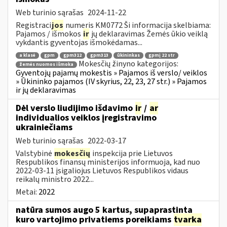
Web turinio sąrašas
2024-11-22
Registraci
jos
numeris KM0772 Ši informacija skelbiama:
Pajamos / išmokos
ir
jų deklaravimas Žemės ūkio veiklą
vykdantis gyventojas išmokėdamas...
a klasė
gpm
gpm312
gpm313
ūkininkas
gpmį 22 str
Mokesčių žinyno kategorijos:
žemės nuomos išmoka
Gyventojų pajamų mokestis » Pajamos iš verslo/ veiklos
» Ūkininko pajamos (IV skyrius, 22, 23, 27 str.) » Pajamos
ir jų deklaravimas
Dėl verslo liudijimo išdavimo
ir
/
ar
individualios veiklos įregistravimo
ukrainiečiams
Web turinio sąrašas
2022-03-17
Valstybinė
mokesčių
inspekcija prie Lietuvos
Respublikos finansų ministerijos informuoja, kad nuo
2022-03-11 įsigaliojus Lietuvos Respublikos vidaus
reikalų ministro 2022...
Metai:
2022
natūra sumos augo 5 kartus, supaprastinta
kuro vartojimo privatiems poreikiams
tvarka