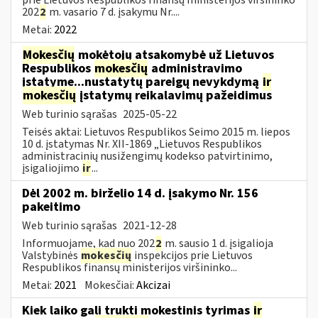
202
2
m. vasario 7 d. įsakymu Nr....
Metai:
2022
Mokesčių
mokėtojų atsakomybė už Lietuvos
Respublikos
mokesčių
administravimo
įstatyme...nustatytų pareigų nevykdymą
ir
mokesčių
įstatymų reikalavimų pažeidimus
Web turinio sąrašas
2025-05-22
Teisės aktai: Lietuvos Respublikos Seimo 2015 m. liepos
10 d. įstatymas Nr. XII-1869 „Lietuvos Respublikos
administracinių nusižengimų kodekso patvirtinimo,
įsigaliojimo
ir
...
Dėl 2002 m. birželio 14 d. įsakymo Nr. 156
pakeitimo
Web turinio sąrašas
2021-12-28
Informuojame, kad nuo 202
2
m. sausio 1 d. įsigalioja
Valstybinės
mokesčių
inspekcijos prie Lietuvos
Respublikos finansų ministerijos viršininko...
Metai:
2021
Mokesčiai:
Akcizai
Kiek laiko gali trukti mokestinis tyrimas
ir