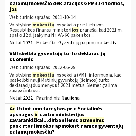
pajamų mokesčio deklaracijos GPM314 formos,
jos
Web turinio sąrašas
2021-10-14
Valstybinė
mokesčių
inspekcija prie Lietuvos
Respublikos finansų ministeri
jos
praneša, kad 2021 m.
spalio 12 d. įsakymu Nr. VA-66 pakeistos...
Metai:
2021
Mokesčiai:
Gyventojų pajamų mokestis
VMI skelbia gyventojų turto deklaracijų
duomenis
Web turinio sąrašas
2022-06-29
Valstybinė
mokesčių
inspekcija (VMI) informuoja, kad
paskelbti nauji Metinių gyventojų (šeimos) turto
deklaracijų duomenys už 2021 metus. Šiemet galima
susipažinti su...
Metai:
2022
Pagrindinis:
Naujiena
Ar
Užimtumo tarnybos prie Socialinės
apsaugos
ir
darbo ministerijos
savarankiškai...dirbantiems
asmenims
paskirtos išmokos apmokestinamos gyventojų
pajamų mokesčiu?