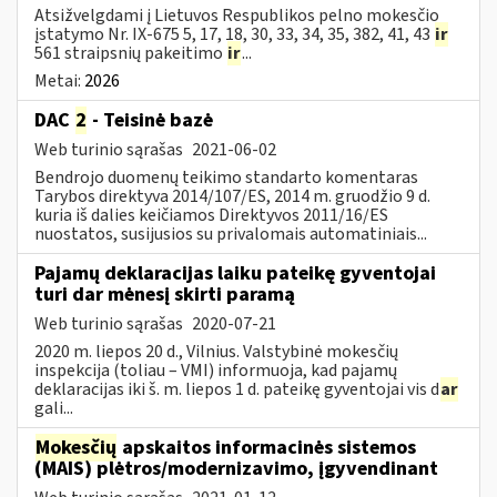
Atsižvelgdami į Lietuvos Respublikos pelno mokesčio
įstatymo Nr. IX-675 5, 17, 18, 30, 33, 34, 35, 382, 41, 43
ir
561 straipsnių pakeitimo
ir
...
Metai:
2026
DAC
2
- Teisinė bazė
Web turinio sąrašas
2021-06-02
Bendrojo duomenų teikimo standarto komentaras
Tarybos direktyva 2014/107/ES, 2014 m. gruodžio 9 d.
kuria iš dalies keičiamos Direktyvos 2011/16/ES
nuostatos, susijusios su privalomais automatiniais...
Pajamų deklaracijas laiku pateikę gyventojai
turi dar mėnesį skirti paramą
Web turinio sąrašas
2020-07-21
2020 m. liepos 20 d., Vilnius. Valstybinė mokesčių
inspekcija (toliau – VMI) informuoja, kad pajamų
deklaracijas iki š. m. liepos 1 d. pateikę gyventojai vis d
ar
gali...
Mokesčių
apskaitos informacinės sistemos
(MAIS) plėtros/modernizavimo, įgyvendinant