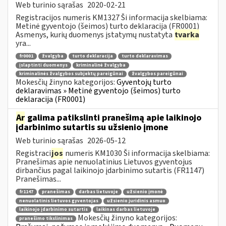
Web turinio sąrašas
2020-02-21
Registracijos numeris KM1327 Ši informacija skelbiama:
Metinė gyventojo (šeimos) turto deklaracija (FR0001)
Asmenys, kurių duomenys įstatymų nustatyta
tvarka
yra...
fr0001
žvalgyba
turto deklaracija
turto deklaravimas
įslaptinti duomenys
kriminalinė žvalgyba
kriminalinės žvalgybos subjektų pareigūnai
žvalgybos pareigūnai
Mokesčių žinyno kategorijos:
Gyventojų turto
deklaravimas » Metinė gyventojo (šeimos) turto
deklaracija (FR0001)
Ar
galima patikslinti pranešimą apie laikinojo
įdarbinimo sutartis su užsienio įmone
Web turinio sąrašas
2026-05-12
Registraci
jos
numeris KM1030 Ši informacija skelbiama:
Pranešimas apie nenuolatinius Lietuvos gyventojus
dirbančius pagal laikinojo įdarbinimo sutartis (FR1147)
Pranešimas...
fr1147
pranešimas
darbas lietuvoje
užsienio įmonė
nenuolatinis lietuvos gyventojas
užsienio juridinis asmuo
laikinojo įdarbinimo sutartis
laikinas darbas lietuvoje
Mokesčių žinyno kategorijos:
pranešimo tikslinimas