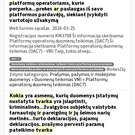
platformų operatoriams, kurie
perperka...prekes
ar
paslaugas iš savo
platformos pardavėjų, siekiant įvykdyti
vartotojo užsakymą
Web turinio sąrašas
2026-03-25
Registracijos numeris KM3798 Ši informacija skelbiama:
Platformų operatorių duomenų teikimas (DAC7) Ši
informacija skelbiama: Platformų operatorių duomenų
teikimas (DAC7) - VMI Taip, tokiu atveju...
dac-7
duomenų teikimo reikalavimai taikomi tiems platformų operatoriams
Mokesčių
kurie perperka prekes ar paslaugas iš savo platformos pardavėjų
žinyno kategorijos:
Prašymai, pažymos ir mokėjimo
duomenys » Duomenų teikimas VMI » Platformų
operatorių duomenų teikimas (DAC7)
Kokia
yra asmenų, kurių duomenys įstatymų
nustatyta
tvarka
yra įslaptinti,
kriminalinės...žvalgybos subjektų valstybės
tarnautojų
ir
pareigūnų
ir
jų šeimos narių
metinės...turto deklaracijos, pajamų
deklaracijos, prašymo pervesti paramą
pateikimo
tvarka