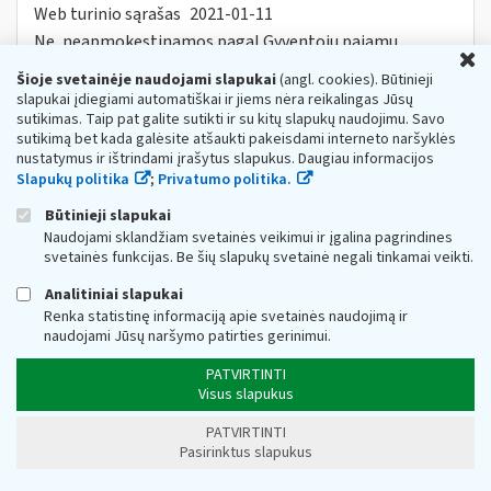
Web turinio sąrašas
2021-01-11
Ne, neapmokestinamos pagal Gyventojų pajamų
U
mokesčio įstatymo 17 straipsnio 1 dalies 5 punktą.
Užimtumo tarnybos paskirtos savarankiškai
Šioje svetainėje naudojami slapukai
(angl. cookies). Būtinieji
dirbantiems
asmenims
išmokos...
slapukai įdiegiami automatiškai ir jiems nėra reikalingas Jūsų
sutikimas. Taip pat galite sutikti ir su kitų slapukų naudojimu. Savo
DUK:
DUK - COVID-19 vykdantiems veiklą
sutikimą bet kada galėsite atšaukti pakeisdami interneto naršyklės
nustatymus ir ištrindami įrašytus slapukus. Daugiau informacijos
Informacinis pranešimas dėl VMI prie FM
Slapukų politika
;
Privatumo politika.
viršininko 2023 m. balandžio 4 d. įsakymo Nr.
VA-23 „Dėl VMI prie FM viršininko 2022 m.
Būtinieji slapukai
gruodžio 23 d. įsakymo Nr. VA-95 „Dėl
Naudojami sklandžiam svetainės veikimui ir įgalina pagrindines
informacijos apie platformose vykdomas
svetainės funkcijas. Be šių slapukų svetainė negali tinkamai veikti.
veiklas teikimo VMI taisyklių patvirtinimo“
pakeitimo“
Analitiniai slapukai
Web turinio sąrašas
Renka statistinę informaciją apie svetainės naudojimą ir
2023-04-06
naudojami Jūsų naršymo patirties gerinimui.
Informuojame, jog VMI prie FM[1], atsižvelgusi į
papildomai pateiktas pastabas Direktyvos (ES)
PATVIRTINTI
2021/514[2]
ir
nacionalinių teisės aktų atitikties
Visus slapukus
lentelei, priėmė...
Metai:
2023
PATVIRTINTI
Pasirinktus slapukus
Kuriais atvejais privaloma / neprivaloma
naudoti kasos aparatą?