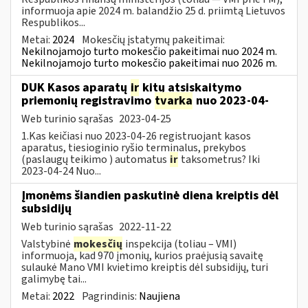
informuoja apie 2024 m. balandžio 25 d. priimtą Lietuvos
Respublikos...
Metai:
2024
Mokesčių įstatymų pakeitimai:
Nekilnojamojo turto mokesčio pakeitimai nuo 2024 m.
Nekilnojamojo turto mokesčio pakeitimai nuo 2026 m.
DUK Kasos aparatų
ir
kitų atsiskaitymo
priemonių registravimo
tvarka
nuo 2023-04-
Web turinio sąrašas
2023-04-25
1.Kas keičiasi nuo 2023-04-26 registruojant kasos
aparatus, tiesioginio ryšio terminalus, prekybos
(paslaugų teikimo ) automatus
ir
taksometrus? Iki
2023-04-24 Nuo...
Įmonėms šiandien paskutinė diena kreiptis dėl
subsidijų
Web turinio sąrašas
2022-11-22
Valstybinė
mokesčių
inspekcija (toliau – VMI)
informuoja, kad 970 įmonių, kurios praėjusią savaitę
sulaukė Mano VMI kvietimo kreiptis dėl subsidijų, turi
galimybę tai...
Metai:
2022
Pagrindinis:
Naujiena