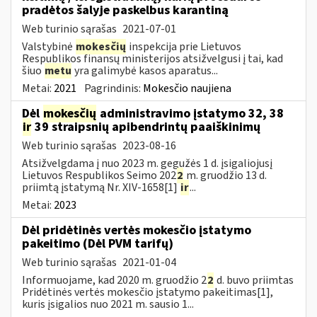
pradėtos šalyje paskelbus karantiną
Web turinio sąrašas
2021-07-01
Valstybinė
mokesčių
inspekcija prie Lietuvos
Respublikos finansų ministerijos atsižvelgusi į tai, kad
šiuo
metu
yra galimybė kasos aparatus...
Metai:
2021
Pagrindinis:
Mokesčio naujiena
Dėl
mokesčių
administravimo įstatymo 32, 38
ir
39 straipsnių apibendrintų paaiškinimų
Web turinio sąrašas
2023-08-16
Atsižvelgdama į nuo 2023 m. gegužės 1 d. įsigaliojusį
Lietuvos Respublikos Seimo 202
2
m. gruodžio 13 d.
priimtą įstatymą Nr. XIV-1658[1]
ir
...
Metai:
2023
Dėl pridėtinės vertės mokesčio įstatymo
pakeitimo (Dėl PVM tarifų)
Web turinio sąrašas
2021-01-04
Informuojame, kad 2020 m. gruodžio 2
2
d. buvo priimtas
Pridėtinės vertės mokesčio įstatymo pakeitimas[1],
kuris įsigalios nuo 2021 m. sausio 1...