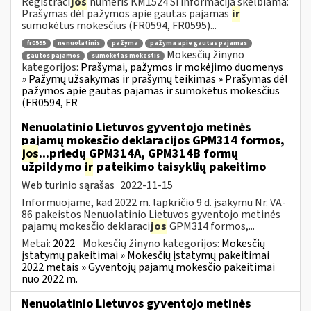
Registraci
jos
numeris KM1524 Ši informacija skelbiama:
Prašymas dėl pažymos apie gautas pajamas
ir
sumokėtus mokesčius (FR0594, FR0595)...
fr0595
nenuolatinis
pažyma
pažyma apie gautas pajamas
Mokesčių žinyno
gautos pajamos
sumokėtas mokestis
kategorijos:
Prašymai, pažymos ir mokėjimo duomenys
» Pažymų užsakymas ir prašymų teikimas » Prašymas dėl
pažymos apie gautas pajamas ir sumokėtus mokesčius
(FR0594, FR
Nenuolatinio Lietuvos gyventojo metinės
pajamų mokesčio deklaracijos GPM314 formos,
jos
...priedų GPM314A, GPM314B formų
užpildymo
ir
pateikimo taisyklių pakeitimo
Web turinio sąrašas
2022-11-15
Informuojame, kad 2022 m. lapkričio 9 d. įsakymu Nr. VA-
86 pakeistos Nenuolatinio Lietuvos gyventojo metinės
pajamų mokesčio deklaraci
jos
GPM314 formos,...
Metai:
2022
Mokesčių žinyno kategorijos:
Mokesčių
įstatymų pakeitimai » Mokesčių įstatymų pakeitimai
2022 metais » Gyventojų pajamų mokesčio pakeitimai
nuo 2022 m.
Nenuolatinio Lietuvos gyventojo metinės