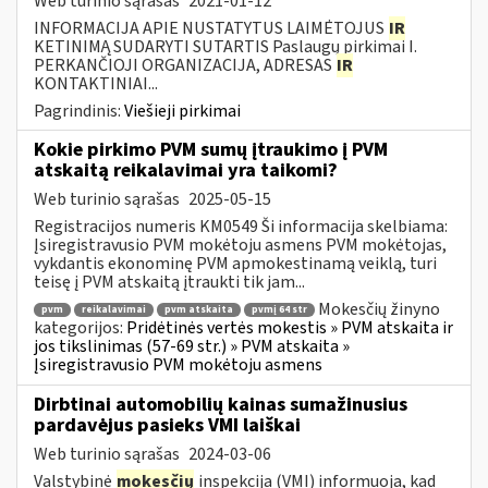
Web turinio sąrašas
2021-01-12
INFORMACIJA APIE NUSTATYTUS LAIMĖTOJUS
IR
KETINIMĄ SUDARYTI SUTARTIS Paslaugų pirkimai I.
PERKANČIOJI ORGANIZACIJA, ADRESAS
IR
KONTAKTINIAI...
Pagrindinis:
Viešieji pirkimai
Kokie pirkimo PVM sumų įtraukimo į PVM
atskaitą reikalavimai yra taikomi?
Web turinio sąrašas
2025-05-15
Registracijos numeris KM0549 Ši informacija skelbiama:
Įsiregistravusio PVM mokėtoju asmens PVM mokėtojas,
vykdantis ekonominę PVM apmokestinamą veiklą, turi
teisę į PVM atskaitą įtraukti tik jam...
Mokesčių žinyno
pvm
reikalavimai
pvm atskaita
pvmį 64 str
kategorijos:
Pridėtinės vertės mokestis » PVM atskaita ir
jos tikslinimas (57-69 str.) » PVM atskaita »
Įsiregistravusio PVM mokėtoju asmens
Dirbtinai automobilių kainas sumažinusius
pardavėjus pasieks VMI laiškai
Web turinio sąrašas
2024-03-06
Valstybinė
mokesčių
inspekcija (VMI) informuoja, kad