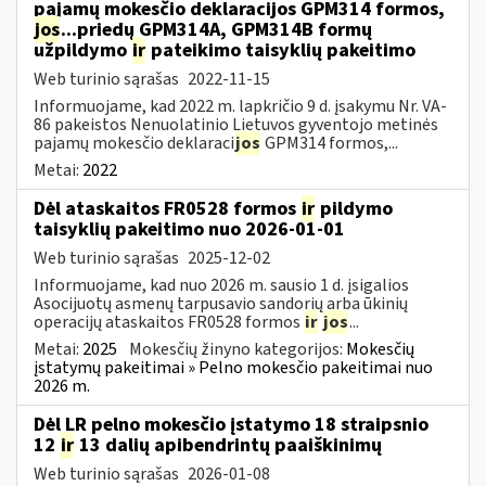
pajamų mokesčio deklaracijos GPM314 formos,
jos
...priedų GPM314A, GPM314B formų
užpildymo
ir
pateikimo taisyklių pakeitimo
Web turinio sąrašas
2022-11-15
Informuojame, kad 2022 m. lapkričio 9 d. įsakymu Nr. VA-
86 pakeistos Nenuolatinio Lietuvos gyventojo metinės
pajamų mokesčio deklaraci
jos
GPM314 formos,...
Metai:
2022
Dėl ataskaitos FR0528 formos
ir
pildymo
taisyklių pakeitimo nuo 2026-01-01
Web turinio sąrašas
2025-12-02
Informuojame, kad nuo 2026 m. sausio 1 d. įsigalios
Asocijuotų asmenų tarpusavio sandorių arba ūkinių
operacijų ataskaitos FR0528 formos
ir
jos
...
Metai:
2025
Mokesčių žinyno kategorijos:
Mokesčių
įstatymų pakeitimai » Pelno mokesčio pakeitimai nuo
2026 m.
Dėl LR pelno mokesčio įstatymo 18 straipsnio
12
ir
13 dalių apibendrintų paaiškinimų
Web turinio sąrašas
2026-01-08