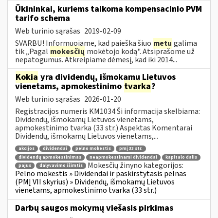
Ūkininkai, kuriems taikoma kompensacinio PVM
tarifo schema
Web turinio sąrašas
2019-02-09
SVARBU! Informuojame, kad paieška šiuo
metu
galima
tik „Pagal
mokesčių
mokėtojo kodą". Atsiprašome už
nepatogumus. Atkreipiame dėmesį, kad iki 2014...
Kokia
yra dividendų, išmokamų Lietuvos
vienetams, apmokestinimo
tvarka
?
Web turinio sąrašas
2026-01-20
Registracijos numeris KM1034 Ši informacija skelbiama:
Dividendų, išmokamų Lietuvos vienetams,
apmokestinimo tvarka (33 str.) Aspektas Komentarai
Dividendų, išmokamų Lietuvos vienetams,...
akcijos
dividendai
pelno mokestis
pmį 33 str.
dividendų apmokestinimas
neapmokestinami dividendai
kapitalo dalis
Mokesčių žinyno kategorijos:
pajus
dalyvavimo išimtis
Pelno mokestis » Dividendai ir paskirstytasis pelnas
(PMĮ VII skyrius) » Dividendų, išmokamų Lietuvos
vienetams, apmokestinimo tvarka (33 str.)
Darbų saugos mokymų viešasis pirkimas