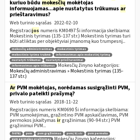
kuriuo būdu
mokesčių
mokėtojas
informuojamas...apie nustatytus trūkumus
ar
prieštaravimus?
Web turinio sąrašas
2022-02-10
Registraci
jos
numeris KM0497 Ši informacija skelbiama:
Mokestinis tyrimas (135-137 str.) Mokestinis tyrimas turi
būti atliktas per objektyviai įmanomą kuo trumpesnį...
mokesčių administravimas
mokestinis tyrimas
mokestinio tyrimo trukmė
informavimas apie mokestinį tyrimą
nustatyti trūkumai
nustatyti prieštaravimai
Mokesčių žinyno kategorijos:
informavimas apie trūkumus
Mokesčių administravimas » Mokestinis tyrimas (135-
137 str.)
Ar
PVM mokėtojas, norėdamas susigrąžinti PVM,
privalo pateikti prašymą?
Web turinio sąrašas
2018-11-22
Registracijos numeris KM0690 Ši informacija skelbiama:
PVM sumokėjimas, grąžintino PVM apskaičiavimas, PVM
permokos įskaitymas
ir
grąžinimas (90-94 str.) PVM
grąžinimui PVM...
fr0781
pvm
pvm grąžinimas
pvmį 91 str
pvm permoka
Mokesčių žinyno kategorijos:
pvm permokos grąžinimas