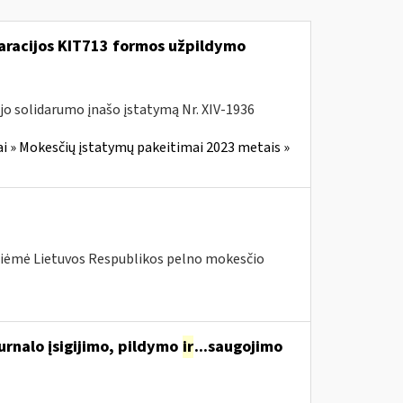
laracijos KIT713 formos užpildymo
jo solidarumo įnašo įstatymą Nr. XIV-1936
i » Mokesčių įstatymų pakeitimai 2023 metais »
priėmė Lietuvos Respublikos pelno mokesčio
urnalo įsigijimo, pildymo
ir
...saugojimo