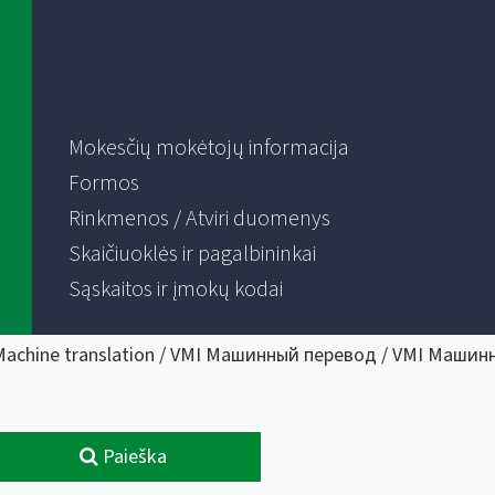
Mokesčių mokėtojų informacija
Formos
Rinkmenos / Atviri duomenys
Skaičiuoklės ir pagalbininkai
Sąskaitos ir įmokų kodai
Machine translation / VMI Машинный перевод / VMI Машин
Paieška