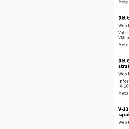
Metai
Dėl 
Web t
Valst
VMI p
Metai
Dėl 
stra
Web t
Infor
IX-1
Metai
V-13
sąra
Web t