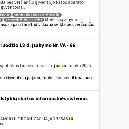
ikla besiverčiančio gyventojo kasos aparato
gyventojas...
urnalas
individualia veikla besiverčiančio
Mokesčių žinyno
a
gyventojo išlaidų apskaita
sos aparatai » Individualia veikla besiverčiančio
ruodžio 18 d. įsakymo Nr. VA - 66
spublikos finansų ministeri
jos
viršininko 2025
i » Gyventojų pajamų mokesčio pakeitimai nuo
lstybių skirtos informacinės sistemos
KANČIOJI ORGANIZACIJA, ADRESAS
IR
...