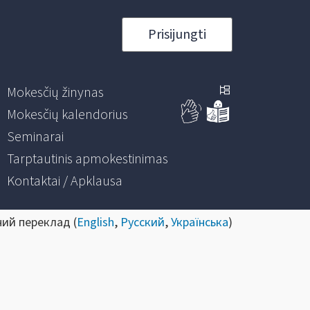
Prisijungti
Mokesčių žinynas
Mokesčių kalendorius
Seminarai
Tarptautinis apmokestinimas
Kontaktai / Apklausa
ний переклад (
English
,
Русский
,
Українська
)