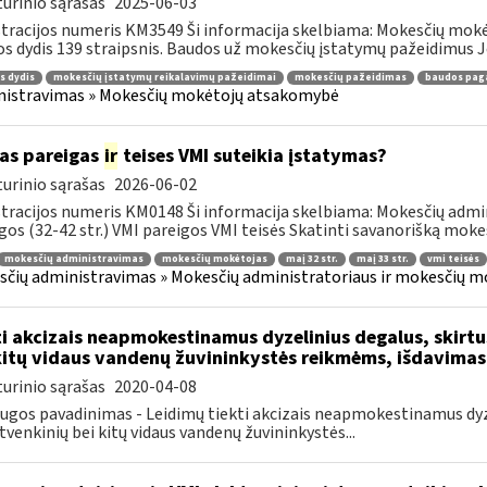
urinio sąrašas
2025-06-03
tracijos numeris KM3549 Ši informacija skelbiama: Mokesčių mokė
s dydis 139 straipsnis. Baudos už mokesčių įstatymų pažeidimus J
s dydis
mokesčių įstatymų reikalavimų pažeidimai
mokesčių pažeidimas
baudos pag
nistravimas » Mokesčių mokėtojų atsakomybė
as pareigas
ir
teises VMI suteikia įstatymas?
urinio sąrašas
2026-06-02
tracijos numeris KM0148 Ši informacija skelbiama: Mokesčių admin
gos (32-42 str.) VMI pareigos VMI teisės Skatinti savanorišką mokes
mokesčių administravimas
mokesčių mokėtojas
maį 32 str.
maį 33 str.
vmi teisės
čių administravimas » Mokesčių administratoriaus ir mokesčių mok
ti akcizais neapmokestinamus dyzelinius degalus, skirt
kitų vidaus vandenų žuvininkystės reikmėms, išdavimas
urinio sąrašas
2020-04-08
ugos pavadinimas - Leidimų tiekti akcizais neapmokestinamus dyze
tvenkinių bei kitų vidaus vandenų žuvininkystės...