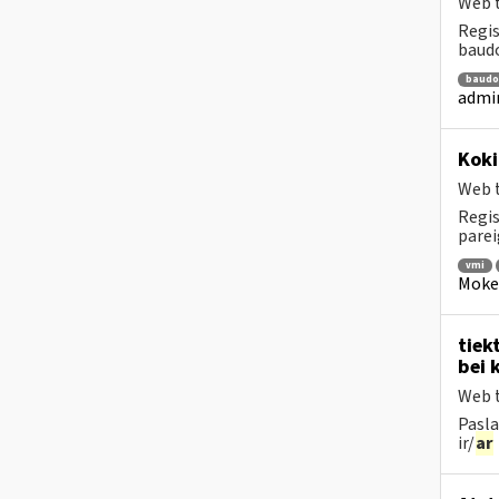
Web t
Regis
baudo
baudo
admi
Koki
Web t
Regis
parei
vmi
Mokes
tiek
bei 
Web t
Pasla
ir/
ar