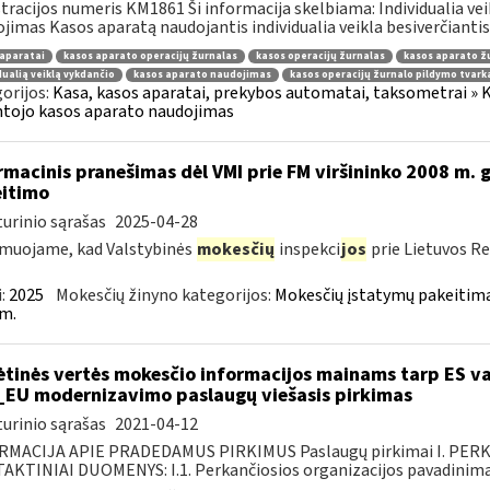
tracijos numeris KM1861 Ši informacija skelbiama: Individualia ve
jimas Kasos aparatą naudojantis individualia veikla besiverčiantis 
aparatai
kasos aparato operacijų žurnalas
kasos operacijų žurnalas
kasos aparato ž
dualią veiklą vykdančio
kasos aparato naudojimas
kasos operacijų žurnalo pildymo tvark
orijos:
Kasa, kasos aparatai, prekybos automatai, taksometrai » Ka
tojo kasos aparato naudojimas
rmacinis pranešimas dėl VMI prie FM viršininko 2008 m. g
itimo
urinio sąrašas
2025-04-28
muojame, kad Valstybinės
mokesčių
inspekci
jos
prie Lietuvos Re
:
2025
Mokesčių žinyno kategorijos:
Mokesčių įstatymų pakeitima
m.
ėtinės vertės mokesčio informacijos mainams tarp ES va
_EU modernizavimo paslaugų viešasis pirkimas
urinio sąrašas
2021-04-12
RMACIJA APIE PRADEDAMUS PIRKIMUS Paslaugų pirkimai I. PER
KTINIAI DUOMENYS: I.1. Perkančiosios organizacijos pavadinimas