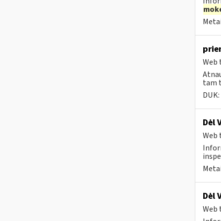
Infor
moke
Metai
prie
Web t
Atnau
tam t
DUK:
Dėl 
Web t
Infor
inspe
Metai
Dėl 
Web t