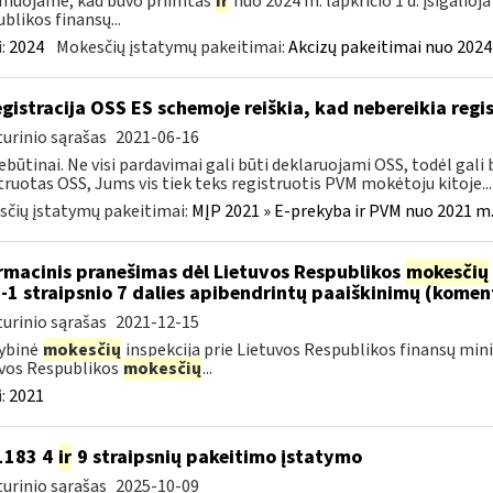
muojame, kad buvo priimtas
ir
nuo 2024 m. lapkričio 1 d. įsigalioj
blikos finansų...
:
2024
Mokesčių įstatymų pakeitimai:
Akcizų pakeitimai nuo 2024
gistracija OSS ES schemoje reiškia, kad nebereikia regis
urinio sąrašas
2021-06-16
ebūtinai. Ne visi pardavimai gali būti deklaruojami OSS, todėl gali b
truotas OSS, Jums vis tiek teks registruotis PVM mokėtoju kitoje...
čių įstatymų pakeitimai:
MĮP 2021 » E-prekyba ir PVM nuo 2021 m. 
rmacinis pranešimas dėl Lietuvos Respublikos
mokesčių
-1 straipsnio 7 dalies apibendrintų paaiškinimų (komen
urinio sąrašas
2021-12-15
ybinė
mokesčių
inspekcija prie Lietuvos Respublikos finansų mini
vos Respublikos
mokesčių
...
:
2021
-1183 4
ir
9 straipsnių pakeitimo įstatymo
urinio sąrašas
2025-10-09