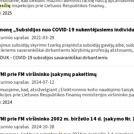
muojame, kad siekiant mažinti administracinę naštą aptarnavimo
sčių
inspekcijos prie Lietuvos Respublikos finansų...
:
2025
monę „Subsidijos nuo COVID-19 nukentėjusiems individ
urinio sąrašas
2021-03-29
jinus subsidijų skyrimo tvarką praplėsta subsidijų gavėjų aibė, 
ikriems savarankiškai dirbantiems kūrybinių profesijų atstovams, k
DUK - COVID-19 subsidijos savarankiškai dirbantiems
VMI prie FM viršininko įsakymų pakeitimų
urinio sąrašas
2024-07-12
muojame, kad, atsižvelgiant į Elektroninio kvito naudojimo taisyk
kcijos prie Lietuvos Respublikos finansų ministerijos viršininko įsa
:
2024
VMI prie FM viršininko 2002 m. birželio 14 d. įsakymo Nr.
urinio sąrašas
2024-10-28