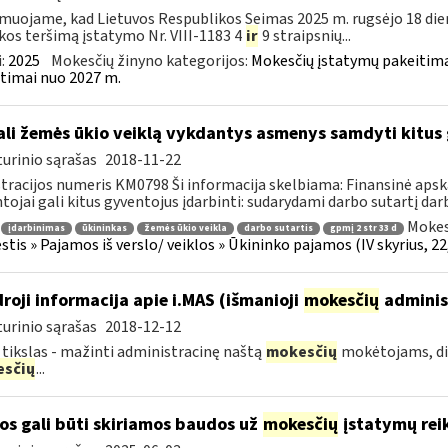
muojame, kad Lietuvos Respublikos Seimas 2025 m. rugsėjo 18 die
kos teršimą įstatymo Nr. VIII-1183 4
ir
9 straipsnių...
:
2025
Mokesčių žinyno kategorijos:
Mokesčių įstatymų pakeitima
timai nuo 2027 m.
li žemės ūkio veiklą vykdantys asmenys samdyti kitus 
urinio sąrašas
2018-11-22
tracijos numeris KM0798 Ši informacija skelbiama: Finansinė apsk
tojai gali kitus gyventojus įdarbinti: sudarydami darbo sutartį darb
Mokes
įdarbinimas
ūkininkas
žemės ūkio veikla
darbo sutartis
gpmį 2 str 33 d
tis » Pajamos iš verslo/ veiklos » Ūkininko pajamos (IV skyrius, 22,
roji informacija apie i.MAS (išmanioji
mokesčių
adminis
urinio sąrašas
2018-12-12
 tikslas - mažinti administracinę naštą
mokesčių
mokėtojams, di
sčių
...
os gali būti skiriamos baudos už
mokesčių
įstatymų rei