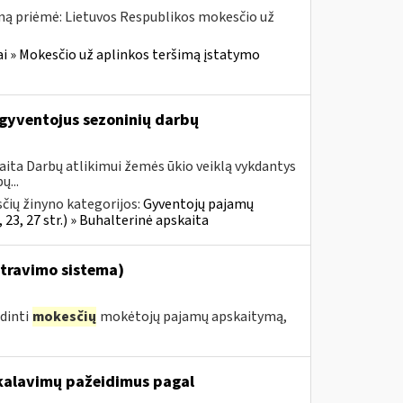
ną priėmė: Lietuvos Respublikos mokesčio už
i » Mokesčio už aplinkos teršimą įstatymo
gyventojus sezoninių darbų
aita Darbų atlikimui žemės ūkio veiklą vykdantys
ų...
čių žinyno kategorijos:
Gyventojų pajamų
 23, 27 str.) » Buhalterinė apskaita
travimo sistema)
dinti
mokesčių
mokėtojų pajamų apskaitymą,
kalavimų pažeidimus pagal