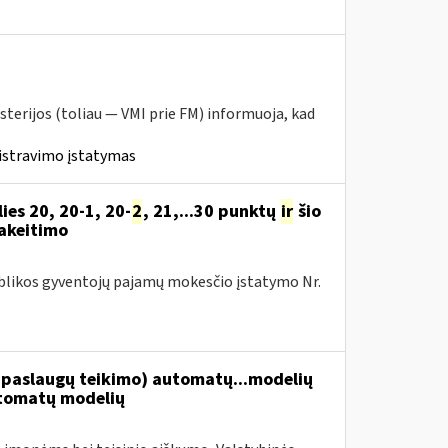
sterijos (toliau ― VMI prie FM) informuoja, kad
istravimo įstatymas
es 20, 20-1, 20-
2
, 21,...30 punktų
ir
šio
pakeitimo
publikos gyventojų pajamų mokesčio įstatymo Nr.
paslaugų teikimo) automatų...modelių
tomatų modelių