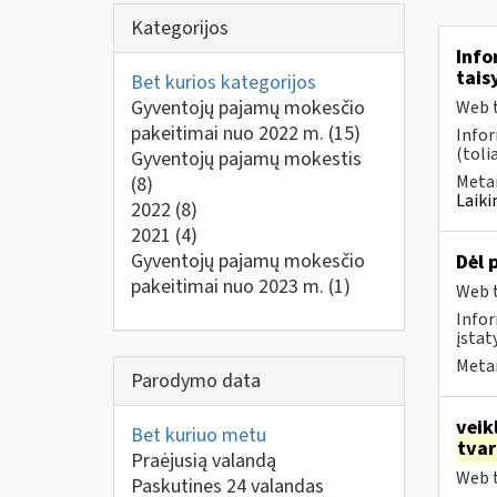
Kategorijos
Info
tais
Bet kurios kategorijos
Gyventojų pajamų mokesčio
Web t
pakeitimai nuo 2022 m.
(15)
Infor
(toli
Gyventojų pajamų mokestis
Metai
(8)
Laiki
2022
(8)
2021
(4)
Gyventojų pajamų mokesčio
Dėl 
pakeitimai nuo 2023 m.
(1)
Web t
Infor
įstat
Metai
Parodymo data
veik
Bet kuriuo metu
tva
Praėjusią valandą
Web t
Paskutines 24 valandas