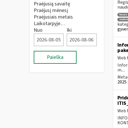
Regis
Praėjusią savaitę
naudo
Praėjusį mėnesį
kasos 
Praėjusiais metais
indivi
Laikotarpyje…
kateg
gyven
Nuo
Iki
Info
pake
Paieška
Web t
Infor
m....
Metai
2025 
Prid
ITIS
Web t
INFO
KONTA