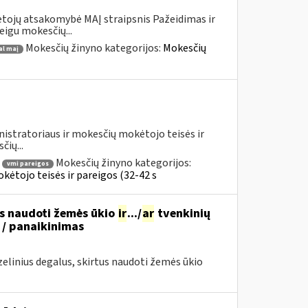
tojų atsakomybė MAĮ straipsnis Pažeidimas ir
eigu mokesčių...
Mokesčių žinyno kategorijos:
Mokesčių
al maį
istratoriaus ir mokesčių mokėtojo teisės ir
čių...
Mokesčių žinyno kategorijos:
vmi pareigos
ėtojo teisės ir pareigos (32-42 s
us naudoti žemės ūkio
ir
.../
ar
tvenkinių
 / panaikinimas
linius degalus, skirtus naudoti žemės ūkio