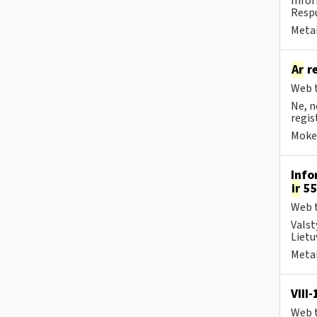
Infor
Respu
Metai
Ar
re
Web t
Ne, n
regis
Mokes
Info
ir
55
Web t
Valst
Lietu
Metai
VIII
Web t