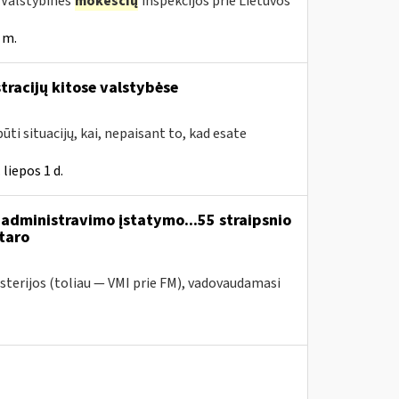
a Valstybinės
mokesčių
inspekcijos prie Lietuvos
 m.
tracijų kitose valstybėse
ūti situacijų, kai, nepaisant to, kad esate
liepos 1 d.
administravimo įstatymo...55 straipsnio
taro
sterijos (toliau — VMI prie FM), vadovaudamasi