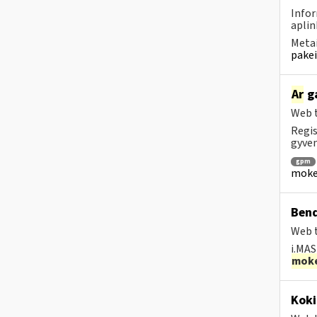
Infor
aplin
Metai
pakei
Ar
ga
Web t
Regis
gyven
gpm
mokes
Bend
Web t
i.MAS
moke
Koki