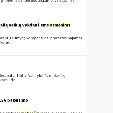
 įmonėms bei teisinio aiškumo, Valstybinės
ualią veiklą vykdantiems
asmenims
sudarant galimybę kompensuoti prarastas pajamas
urie...
les, patvirtintas Valstybinės mokesčių
kymu Nr....
 156 pakeitimo