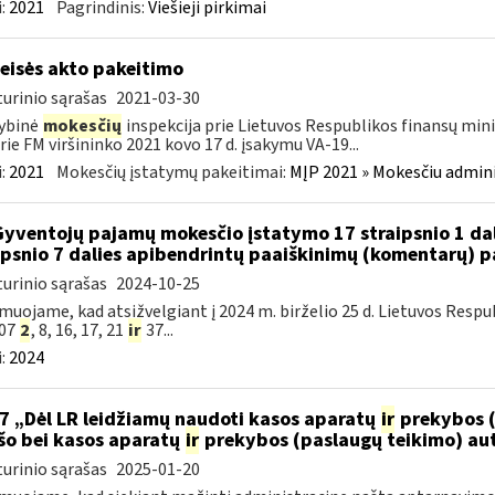
:
2021
Pagrindinis:
Viešieji pirkimai
teisės akto pakeitimo
urinio sąrašas
2021-03-30
ybinė
mokesčių
inspekcija prie Lietuvos Respublikos finansų mini
rie FM viršininko 2021 kovo 17 d. įsakymu VA-19...
:
2021
Mokesčių įstatymų pakeitimai:
MĮP 2021 » Mokesčiu admin
Gyventojų pajamų mokesčio įstatymo 17 straipsnio 1 dali
ipsnio 7 dalies apibendrintų paaiškinimų (komentarų) 
urinio sąrašas
2024-10-25
muojame, kad atsižvelgiant į 2024 m. birželio 25 d. Lietuvos Res
007
2
, 8, 16, 17, 21
ir
37...
:
2024
7 „Dėl LR leidžiamų naudoti kasos aparatų
ir
prekybos (
šo bei kasos aparatų
ir
prekybos (paslaugų teikimo) au
urinio sąrašas
2025-01-20