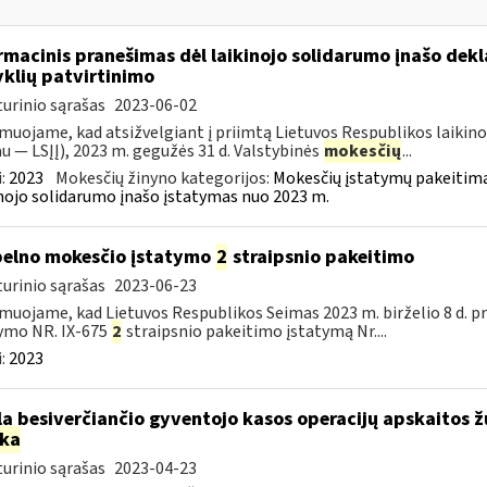
rmacinis pranešimas dėl laikinojo solidarumo įnašo dek
yklių patvirtinimo
urinio sąrašas
2023-06-02
muojame, kad atsižvelgiant į priimtą Lietuvos Respublikos laikino
au — LSĮĮ), 2023 m. gegužės 31 d. Valstybinės
mokesčių
...
:
2023
Mokesčių žinyno kategorijos:
Mokesčių įstatymų pakeitima
nojo solidarumo įnašo įstatymas nuo 2023 m.
pelno mokesčio įstatymo
2
straipsnio pakeitimo
urinio sąrašas
2023-06-23
muojame, kad Lietuvos Respublikos Seimas 2023 m. birželio 8 d. 
ymo NR. IX-675
2
straipsnio pakeitimo įstatymą Nr....
:
2023
la besiverčiančio gyventojo kasos operacijų apskaitos ž
rka
urinio sąrašas
2023-04-23