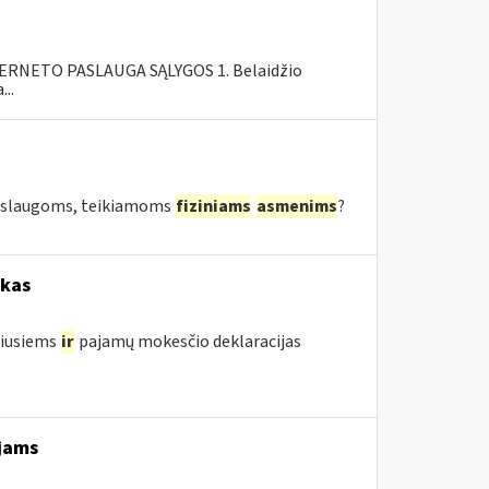
RNETO PASLAUGA SĄLYGOS 1. Belaidžio
..
 paslaugoms, teikiamoms
fiziniams
asmenims
?
okas
žiusiems
ir
pajamų mokesčio deklaracijas
jams