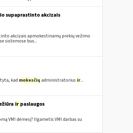
io supaprastinto akcizais
astinto akcizais apmokestinamų prekių vežimo
e sistemose bus...
tyta, kad
mokesčių
administratorius
ir
...
ežiūra
ir
paslaugos
domą VMI dėmesį? Ilgametis VMI darbas su