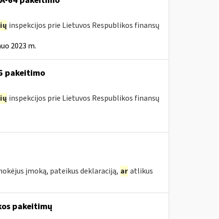
VA-64 pakeitimo
ių
inspekcijos prie Lietuvos Respublikos finansų
nuo 2023 m.
16 pakeitimo
ių
inspekcijos prie Lietuvos Respublikos finansų
mokėjus įmoką, pateikus deklaraciją,
ar
atlikus
kos pakeitimų