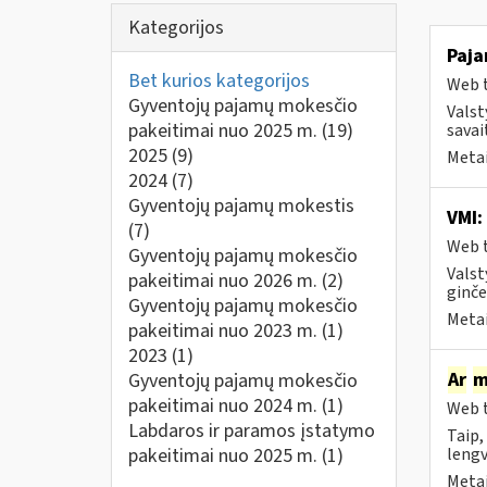
Kategorijos
Paja
Bet kurios kategorijos
Web t
Gyventojų pajamų mokesčio
Valst
pakeitimai nuo 2025 m.
(19)
savai
2025
(9)
Metai
2024
(7)
Gyventojų pajamų mokestis
VMI:
(7)
Web t
Gyventojų pajamų mokesčio
Valst
pakeitimai nuo 2026 m.
(2)
ginče
Gyventojų pajamų mokesčio
Metai
pakeitimai nuo 2023 m.
(1)
2023
(1)
Ar
m
Gyventojų pajamų mokesčio
pakeitimai nuo 2024 m.
(1)
Web t
Labdaros ir paramos įstatymo
Taip,
pakeitimai nuo 2025 m.
(1)
lengv
Metai