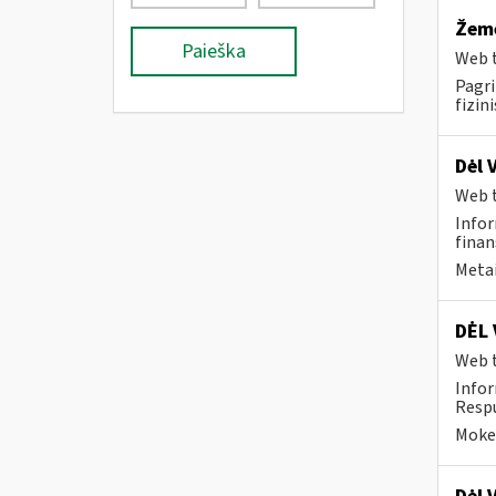
Žemė
Paieška
Web t
Pagri
fizin
Dėl 
Web t
Infor
finan
Metai
DĖL 
Web t
Infor
Respu
Mokes