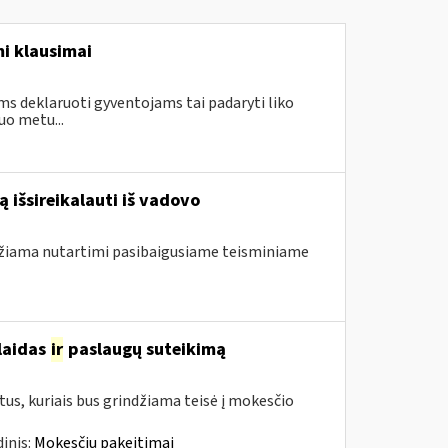
i klausimai
ms deklaruoti gyventojams tai padaryti liko
uo metu...
 išsireikalauti iš vadovo
ndžiama nutartimi pasibaigusiame teisminiame
šlaidas
ir
paslaugų suteikimą
us, kuriais bus grindžiama teisė į mokesčio
inis:
Mokesčių pakeitimai