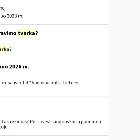
imų
nuo 2023 m.
ravimo
tvarka
?
arka
?
 nuo 2026 m.
 m. sausio 1 d.? Vadovaujantis Lietuvos
skaitos režimas? Per investicinę sąskaitą gaunamų
jų...