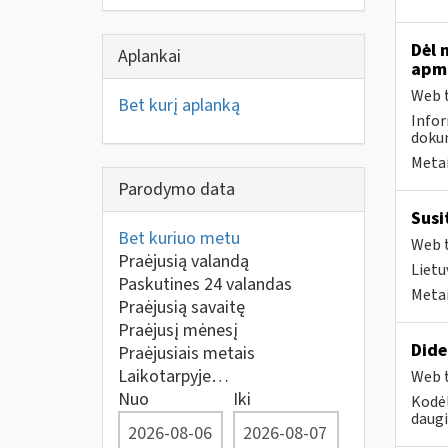
Dėl 
Aplankai
apmo
Web t
Bet kurį aplanką
Infor
dokum
Metai
Parodymo data
Susi
Bet kuriuo metu
Web t
Praėjusią valandą
Lietu
Paskutines 24 valandas
Metai
Praėjusią savaitę
Praėjusį mėnesį
Dide
Praėjusiais metais
Laikotarpyje…
Web t
Nuo
Iki
Kodėl
daugi