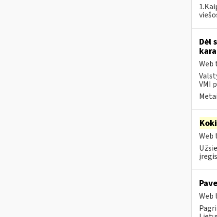
1.Kai
viešo
Dėl 
kara
Web t
Valst
VMI p
Metai
Kok
Web t
Užsie
įregi
Pave
Web t
Pagri
Lietu