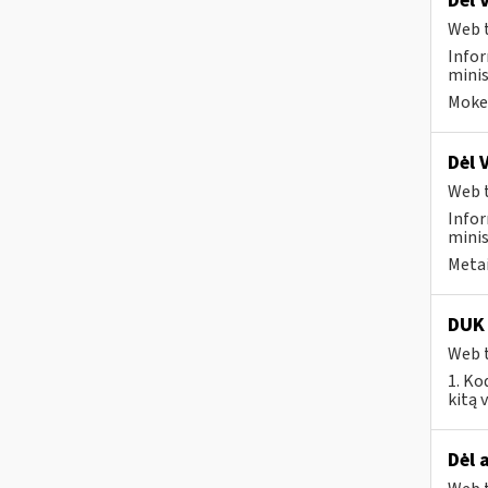
Dėl 
Web t
Infor
minis
Mokes
Dėl 
Web t
Infor
minis
Metai
DUK 
Web t
1. Ko
kitą 
Dėl 