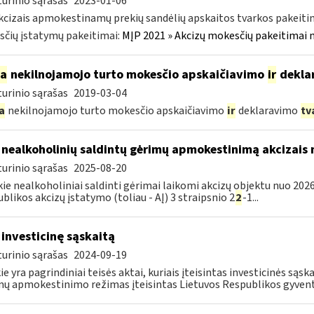
urinio sąrašas
2023-01-06
kcizais apmokestinamų prekių sandėlių apskaitos tvarkos pakeit
čių įstatymų pakeitimai:
MĮP 2021 » Akcizų mokesčių pakeitimai 
ia
nekilnojamojo turto mokesčio apskaičiavimo
ir
dekla
urinio sąrašas
2019-03-04
a
nekilnojamojo turto mokesčio apskaičiavimo
ir
deklaravimo
tv
 nealkoholinių saldintų gėrimų apmokestinimą akcizais
urinio sąrašas
2025-08-20
kie nealkoholiniai saldinti gėrimai laikomi akcizų objektu nuo 2026
blikos akcizų įstatymo (toliau - AĮ) 3 straipsnio 2
2
-1...
 investicinę sąskaitą
urinio sąrašas
2024-09-19
ie yra pagrindiniai teisės aktai, kuriais įteisintas investicinės są
ų apmokestinimo režimas įteisintas Lietuvos Respublikos gyvento