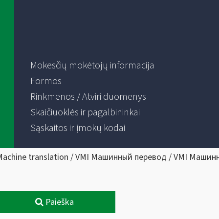
Mokesčių mokėtojų informacija
Formos
Rinkmenos / Atviri duomenys
Skaičiuoklės ir pagalbininkai
Sąskaitos ir įmokų kodai
Machine translation / VMI Машинный перевод / VMI Машин
Paieška