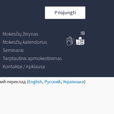
Prisijungti
Mokesčių žinynas
Mokesčių kalendorius
Seminarai
Tarptautinis apmokestinimas
Kontaktai / Apklausa
ний переклад (
English
,
Русский
,
Українська
)