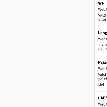
WI-F
Web t
VALS
inter
Leng
Web t
1. Ar
Ne, l
Paja
Web t
Valst
patei
Metai
i.AP
Web t