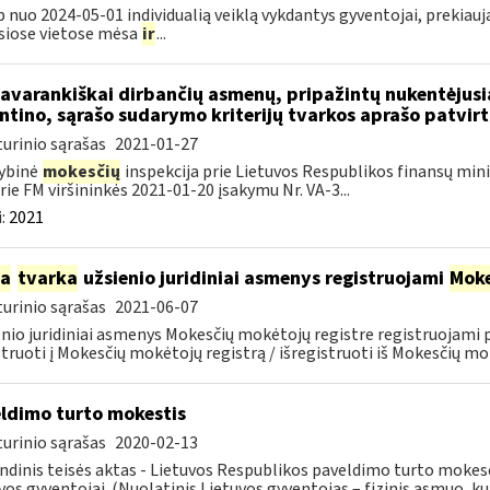
p nuo 2024-05-01 individualią veiklą vykdantys gyventojai, prekiau
siose vietose mėsa
ir
...
savarankiškai dirbančių asmenų, pripažintų nukentėjusi
ntino, sąrašo sudarymo kriterijų tvarkos aprašo patvir
urinio sąrašas
2021-01-27
ybinė
mokesčių
inspekcija prie Lietuvos Respublikos finansų minis
rie FM viršininkės 2021-01-20 įsakymu Nr. VA-3...
:
2021
ia
tvarka
užsienio juridiniai asmenys registruojami
Moke
urinio sąrašas
2021-06-07
nio juridiniai asmenys Mokesčių mokėtojų registre registruojami
struoti į Mokesčių mokėtojų registrą / išregistruoti iš Mokesčių mok
ldimo turto mokestis
urinio sąrašas
2020-02-13
ndinis teisės aktas - Lietuvos Respublikos paveldimo turto mokes
vos gyventojai. (Nuolatinis Lietuvos gyventojas – fizinis asmuo, kuri