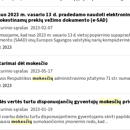
nuo 2023 m. vasario 13 d. pradedamo naudoti elektronin
kestinamų prekių vežimo dokumento (e-SAD)
urinio sąrašas
2023-02-07
muojame, kad nuo 2023 m. vasario 13 d. vietoj popierinio supapr
ento (SAAD) visų Europos Sąjungos valstybių narių kompiuterinės
:
2023
tarimai dėl mokesčio
urinio sąrašas
2023-05-17
vos Respublikos
mokesčių
administravimo įstatymo 71 str. numa
:
2023
lės vertės turtu disponuojančių gyventojų
mokesčių
pri
urinio sąrašas
2023-01-19
 svarbu dideliu turtu disponuojantiems gyventojams skirti papil
ausia
mokesčių
sumokančiomis įmonėmis rodo, kad ...