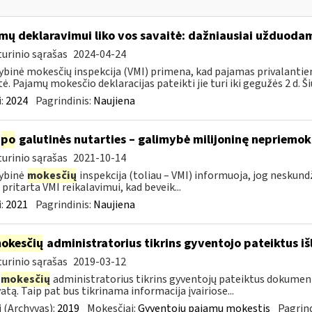
mų deklaravimui liko vos savaitė: dažniausiai užduodam
urinio sąrašas
2024-04-24
ybinė mokesčių inspekcija (VMI) primena, kad pajamas privalantie
tė. Pajamų mokesčio deklaracijas pateikti jie turi iki gegužės 2 d. Ši
:
2024
Pagrindinis:
Naujiena
po
galutinės nutarties – galimybė milijoninę nepriemoką
urinio sąrašas
2021-10-14
ybinė
mokesčių
inspekcija (toliau – VMI) informuoja, jog nesku
 pritarta VMI reikalavimui, kad beveik...
:
2021
Pagrindinis:
Naujiena
okesčių
administratorius tikrins gyventojo pateiktus i
urinio sąrašas
2019-03-12
mokesčių
administratorius tikrins gyventojų pateiktus dokument
atą. Taip pat bus tikrinama informacija įvairiose...
 (Archyvas):
2019
Mokesčiai:
Gyventojų pajamų mokestis
Pagrind