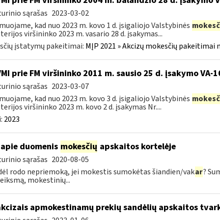
VMI prie FM viršininko 2004 m. balandžio 28 d. įsakymo 
urinio sąrašas
2023-03-02
muojame, kad nuo 2023 m. kovo 1 d. įsigaliojo Valstybinės
mokesč
terijos viršininko 2023 m. vasario 28 d. įsakymas...
čių įstatymų pakeitimai:
MĮP 2021 » Akcizų mokesčių pakeitimai 
VMI prie FM viršininko 2011 m. sausio 25 d. įsakymo VA-
urinio sąrašas
2023-03-07
muojame, kad nuo 2023 m. kovo 3 d. įsigaliojo Valstybinės
mokesč
terijos viršininko 2023 m. kovo 2 d. įsakymas Nr....
:
2023
apie duomenis
mokesčių
apskaitos kortelėje
urinio sąrašas
2020-08-05
dėl rodo nepriemoką, jei mokestis sumokėtas šiandien/vak
ar
? Su
veiksmą, mokestinių...
akcizais apmokestinamų prekių sandėlių apskaitos tvar