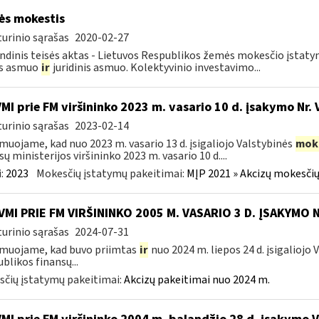
s mokestis
urinio sąrašas
2020-02-27
ndinis teisės aktas - Lietuvos Respublikos žemės mokesčio įstat
is asmuo
ir
juridinis asmuo. Kolektyvinio investavimo...
VMI prie FM viršininko 2023 m. vasario 10 d. įsakymo Nr. 
urinio sąrašas
2023-02-14
muojame, kad nuo 2023 m. vasario 13 d. įsigaliojo Valstybinės
mok
sų ministerijos viršininko 2023 m. vasario 10 d....
:
2023
Mokesčių įstatymų pakeitimai:
MĮP 2021 » Akcizų mokesčių
VMI PRIE FM VIRŠININKO 2005 M. VASARIO 3 D. ĮSAKYMO 
urinio sąrašas
2024-07-31
muojame, kad buvo priimtas
ir
nuo 2024 m. liepos 24 d. įsigaliojo
blikos finansų...
čių įstatymų pakeitimai:
Akcizų pakeitimai nuo 2024 m.