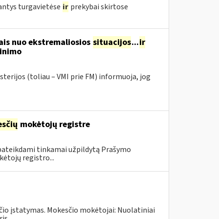
jantys turgavietėse
ir
prekybai skirtose
ais nuo ekstremaliosios
situacijos
...
ir
tinimo
terijos (toliau – VMI prie FM) informuoja, jog
sčių
mokėtojų registre
 pateikdami tinkamai užpildytą Prašymo
ėtojų registro...
čio įstatymas. Mokesčio mokėtojai: Nuolatiniai
s...