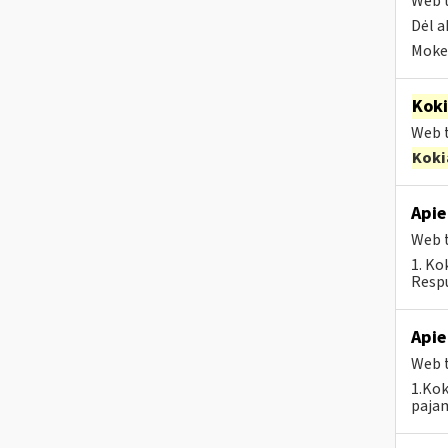
Web t
Dėl a
Mokes
Kok
Web t
Koki
Apie
Web t
1. Ko
Respu
Apie
Web t
1.Kok
pajam