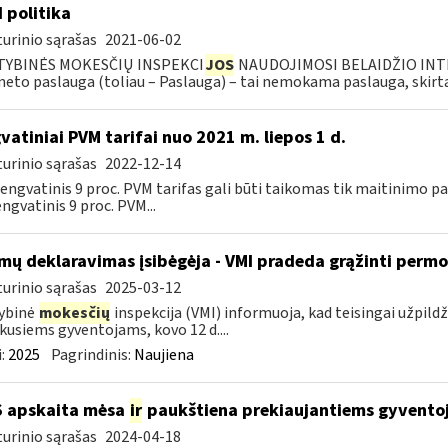
I politika
urinio sąrašas
2021-06-02
TYBINĖS MOKESČIŲ INSPEKCI
JOS
NAUDOJIMOSI BELAIDŽIO INTE
neto paslauga (toliau – Paslauga) – tai nemokama paslauga, skirta.
vatiniai PVM tarifai nuo 2021 m. liepos 1 d.
urinio sąrašas
2022-12-14
 lengvatinis 9 proc. PVM tarifas gali būti taikomas tik maitinimo
engvatinis 9 proc. PVM...
mų deklaravimas įsibėgėja - VMI pradeda grąžinti perm
urinio sąrašas
2025-03-12
ybinė
mokesčių
inspekcija (VMI) informuoja, kad teisingai užpild
kusiems gyventojams, kovo 12 d....
:
2025
Pagrindinis:
Naujiena
S apskaita mėsa
ir
paukštiena prekiaujantiems gyvento
urinio sąrašas
2024-04-18