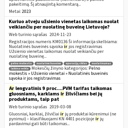
pakeitimą. Šį atnaujintą komentarą...
Metai:
2023
Kuriuo atveju užsienio vienetas laikomas nuolat
veikiančiu per nuolatinę buveinę Lietuvoje?
Web turinio sąrašas
2024-11-23
Registracijos numeris KM0136 Ši informacija skelbiama:
Nuolatinės buveinės sąvoka
ir
jos registravimas
Užsienio vienetas laikomas nuolat veikiančiu per
nuolatinę buveinę...
pelno mokestis
nuolatinė buveinė
operacijų ciklas
nuolatinumas
Mokesčių žinyno kategorijos:
Pelno
laikina veikla
mokestis » Užsienio vienetai » Nuolatinės buveinės
sąvoka ir jos registravimas
Ar
lengvatinis 9 proc....PVM tarifas taikomas
gluosniams, karklams
ir
žilvičiams bei jų
produktams, taip pat
Web turinio sąrašas
2019-03-08
Gluosniai, karklai, žilvičiai
ir
jų produktai kūrenimui (ne
pynimui) – klasifikuojami KN 4401 pozicijoje
ir
jų
pardavimui gali būti taikomas...