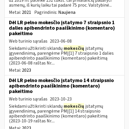
už 2019 m. pateikė 152 tūkst. tai privalančių padaryti
asmenų, iš kurių laiku tai padarė 75 proc. Valstybinė...
Metai:
2021
Pagrindinis:
Naujiena
Dėl LR pelno mokesčio įstatymo 7 straipsnio 1
dalies apibendrinto paaiškinimo (komentaro)
pakeitimo
Web turinio sąrašas
2023-06-08
Siekdami užtikrinti sklandų
mokesčių
įstatymų
įgyvendinimą, parengėme PMĮ[1] 7 straipsnio 1 dalies
apibendrinto paaiškinimo (komentaro) pakeitimą
(2023-06-08 raštas Nr....
Metai:
2023
Dėl LR pelno mokesčio įstatymo 14 straipsnio
apibendrinto paaiškinimo (komentaro)
pakeitimo
Web turinio sąrašas
2023-10-23
Siekdami užtikrinti sklandų
mokesčių
įstatymų
įgyvendinimą, parengėme PMĮ[1] 14 straipsnio
apibendrinto paaiškinimo (komentaro) pakeitimą
(2023-10-19 raštas Nr....
Metai:
2023