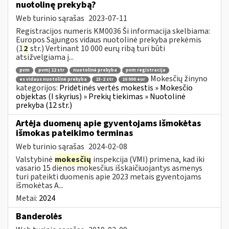
nuotolinę prekybą?
Web turinio sąrašas
2023-07-11
Registracijos numeris KM0036 Ši informacija skelbiama:
Europos Sąjungos vidaus nuotolinė prekyba prekėmis
(1
2
str.) Vertinant 10 000 eurų ribą turi būti
atsižvelgiama į...
pvm
pvmį 12 str
nuotolinė prekyba
pvm registracija
Mokesčių žinyno
es vidaus nuotolinė prekyba
13-2 str
10 000 eur
kategorijos:
Pridėtinės vertės mokestis » Mokesčio
objektas (I skyrius) » Prekių tiekimas » Nuotolinė
prekyba (12 str.)
Artėja duomenų apie gyventojams išmokėtas
išmokas pateikimo terminas
Web turinio sąrašas
2024-02-08
Valstybinė
mokesčių
inspekcija (VMI) primena, kad iki
vasario 15 dienos mokesčius išskaičiuojantys asmenys
turi pateikti duomenis apie 2023 metais gyventojams
išmokėtas A...
Metai:
2024
Banderolės