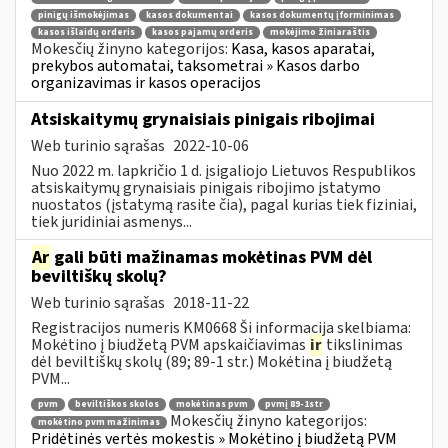
pinigų išmokėjimas
kasos dokumentai
kasos dokumentų įforminimas
kasos išlaidų orderis
kasos pajamų orderis
mokėjimo žiniaraštis
Mokesčių žinyno kategorijos:
Kasa, kasos aparatai,
prekybos automatai, taksometrai » Kasos darbo
organizavimas ir kasos operacijos
Atsiskaitymų grynaisiais pinigais ribojimai
Web turinio sąrašas
2022-10-06
Nuo 2022 m. lapkričio 1 d. įsigaliojo Lietuvos Respublikos
atsiskaitymų grynaisiais pinigais ribojimo įstatymo
nuostatos (įstatymą rasite čia), pagal kurias tiek fiziniai,
tiek juridiniai asmenys...
Ar
gali būti mažinamas mokėtinas PVM dėl
beviltiškų skolų?
Web turinio sąrašas
2018-11-22
Registracijos numeris KM0668 Ši informacija skelbiama:
Mokėtino į biudžetą PVM apskaičiavimas
ir
tikslinimas
dėl beviltiškų skolų (89; 89-1 str.) Mokėtina į biudžetą
PVM...
pvm
beviltiškos skolos
mokėtinas pvm
pvmį 89-1str
Mokesčių žinyno kategorijos:
mokėtino pvm mažinimas
Pridėtinės vertės mokestis » Mokėtino į biudžetą PVM