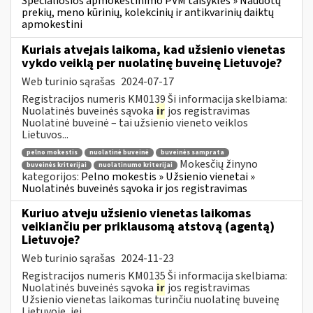
Specialiosios apmokestinimo PVM taisyklės » Naudotų
prekių, meno kūrinių, kolekcinių ir antikvarinių daiktų
apmokestini
Kuriais atvejais laikoma, kad užsienio vienetas
vykdo veiklą per nuolatinę buveinę Lietuvoje?
Web turinio sąrašas
2024-07-17
Registracijos numeris KM0139 Ši informacija skelbiama:
Nuolatinės buveinės sąvoka
ir
jos registravimas
Nuolatinė buveinė – tai užsienio vieneto veiklos
Lietuvos...
pelno mokestis
nuolatinė buveinė
buveinės samprata
Mokesčių žinyno
buveinės kriterijai
nuolatinumo kriterijai
kategorijos:
Pelno mokestis » Užsienio vienetai »
Nuolatinės buveinės sąvoka ir jos registravimas
Kuriuo atveju užsienio vienetas laikomas
veikiančiu per priklausomą atstovą (agentą)
Lietuvoje?
Web turinio sąrašas
2024-11-23
Registracijos numeris KM0135 Ši informacija skelbiama:
Nuolatinės buveinės sąvoka
ir
jos registravimas
Užsienio vienetas laikomas turinčiu nuolatinę buveinę
Lietuvoje, jei...