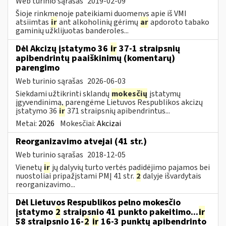
Web turinio sąrašas
2019-02-09
Šioje rinkmenoje pateikiami duomenys apie iš VMI
atsiimtas
ir
ant alkoholinių gėrimų
ar
apdoroto tabako
gaminių užklijuotas banderoles...
Dėl Akcizų įstatymo 36
ir
37-1 straipsnių
apibendrintų paaiškinimų (komentarų)
parengimo
Web turinio sąrašas
2026-06-03
Siekdami užtikrinti sklandų
mokesčių
įstatymų
įgyvendinimą, parengėme Lietuvos Respublikos akcizų
įstatymo 36
ir
371 straipsnių apibendrintus...
Metai:
2026
Mokesčiai:
Akcizai
Reorganizavimo atvejai (41 str.)
Web turinio sąrašas
2018-12-05
Vienetų
ir
jų dalyvių turto vertės padidėjimo pajamos bei
nuostoliai pripažįstami PMĮ 41 str.
2
dalyje išvardytais
reorganizavimo...
Dėl Lietuvos Respublikos pelno mokesčio
įstatymo
2
straipsnio 41 punkto pakeitimo...
ir
58 straipsnio 16-
2
ir
16-3 punktų apibendrinto