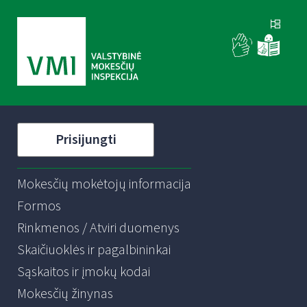
Prisijungti
Mokesčių mokėtojų informacija
Formos
Rinkmenos / Atviri duomenys
Skaičiuoklės ir pagalbininkai
Sąskaitos ir įmokų kodai
Mokesčių žinynas