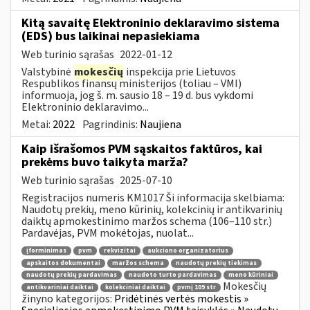
Kitą savaitę Elektroninio deklaravimo sistema
(EDS) bus laikinai nepasiekiama
Web turinio sąrašas
2022-01-12
Valstybinė
mokesčių
inspekcija prie Lietuvos
Respublikos finansų ministerijos (toliau – VMI)
informuoja, jog š. m. sausio 18 – 19 d. bus vykdomi
Elektroninio deklaravimo...
Metai:
2022
Pagrindinis:
Naujiena
Kaip išrašomos PVM sąskaitos faktūros, kai
prekėms buvo taikyta marža?
Web turinio sąrašas
2025-07-10
Registracijos numeris KM1017 Ši informacija skelbiama:
Naudotų prekių, meno kūrinių, kolekcinių ir antikvarinių
daiktų apmokestinimo maržos schema (106–110 str.)
Pardavėjas, PVM mokėtojas, nuolat...
įforminimas
pvm
rekvizitai
aukciono organizatorius
apskaitos dokumentai
maržos schema
naudotų prekių tiekimas
naudotų prekių pardavimas
naudoto turto pardavimas
meno kūriniai
Mokesčių
antikvariniai daiktai
kolekciniai daiktai
pvmį 109 str
žinyno kategorijos:
Pridėtinės vertės mokestis »