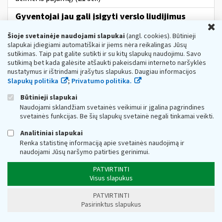
Gyventojai jau gali įsigyti verslo liudijimus
U
kitiems metams
Šioje svetainėje naudojami slapukai
(angl. cookies). Būtinieji
Web turinio sąrašas
2022-12-07
slapukai įdiegiami automatiškai ir jiems nėra reikalingas Jūsų
Valstybinė
mokesčių
inspekcija (VMI) informuoja, kad
sutikimas. Taip pat galite sutikti ir su kitų slapukų naudojimu. Savo
nuo šiandien gyventojai jau gali įsigyti verslo liudijimų
sutikimą bet kada galėsite atšaukti pakeisdami interneto naršyklės
2023 m. Paprasčiausias ir greičiausias būdas tai padaryti
nustatymus ir ištrindami įrašytus slapukus. Daugiau informacijos
–...
Slapukų politika
;
Privatumo politika.
Metai:
2022
Pagrindinis:
Naujiena
Būtinieji slapukai
Ar
prekių pervežimas į kitą valstybę narę dėl jų
Naudojami sklandžiam svetainės veikimui ir įgalina pagrindines
remonto, derinimo, priežiūros
ir
svetainės funkcijas. Be šių slapukų svetainė negali tinkamai veikti.
Web turinio sąrašas
2018-11-22
Analitiniai slapukai
Registracijos numeris KM0021 Ši informacija skelbiama:
Renka statistinę informaciją apie svetainės naudojimą ir
Prekių pervežimas verslo tikslais į kitą valstybę narę (5-
naudojami Jūsų naršymo patirties gerinimui.
1 str.) Kai prekės į kitą valstybę narę yra pervežamos
aptarnavimui (remontui,...
PATVIRTINTI
Visus slapukus
apdirbimas
aptarnavimas
perdirbimas
pvm
remontas
vertinimas
pvmį 5-1 str
verslo tikslais
prekių pervežimas
PATVIRTINTI
Mokesčių žinyno kategorijos:
Pridėtinės vertės mokestis
» Mokesčio objektas (I skyrius) » Prekių tiekimas » Prekių
Pasirinktus slapukus
pervežimas verslo tikslais į kitą valstybę narę (5-1 str.)