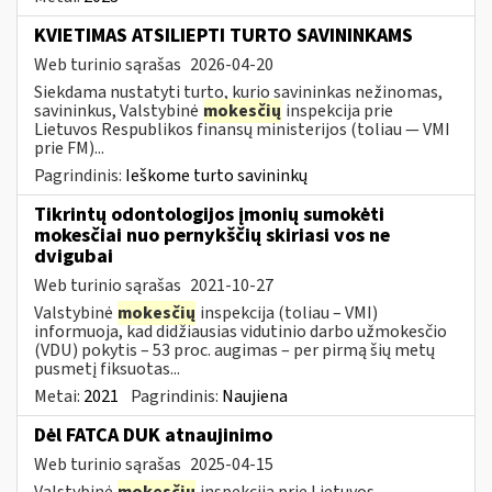
KVIETIMAS ATSILIEPTI TURTO SAVININKAMS
Web turinio sąrašas
2026-04-20
Siekdama nustatyti turto, kurio savininkas nežinomas,
savininkus, Valstybinė
mokesčių
inspekcija prie
Lietuvos Respublikos finansų ministerijos (toliau — VMI
prie FM)...
Pagrindinis:
Ieškome turto savininkų
Tikrintų odontologijos įmonių sumokėti
mokesčiai nuo pernykščių skiriasi vos ne
dvigubai
Web turinio sąrašas
2021-10-27
Valstybinė
mokesčių
inspekcija (toliau – VMI)
informuoja, kad didžiausias vidutinio darbo užmokesčio
(VDU) pokytis – 53 proc. augimas – per pirmą šių metų
pusmetį fiksuotas...
Metai:
2021
Pagrindinis:
Naujiena
Dėl FATCA DUK atnaujinimo
Web turinio sąrašas
2025-04-15
Valstybinė
mokesčių
inspekcija prie Lietuvos