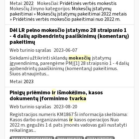
Metai:
2022
Mokesčiai:
Pridėtinės vertės mokestis
Mokesčių žinyno kategorijos:
Mokesčių įstatymų
pakeitimai » Mokesčių įstatymų pakeitimai 2022 metais
» Pridėtinės vertės mokesčio pakeitimai nuo 2022 m.
Dėl LR pelno mokesčio įstatymo 28 straipsnio 1
- 4 dalių apibendrintų paaiškinimų (komentarų)
pakeitimų
Web turinio sąrašas
2023-06-07
Siekdami užtikrinti sklandų
mokesčių
įstatymų
įgyvendinimą, parengėme PMĮ[1] 28 straipsnio 1 - 4 dalių
apibendrintų paaiškinimų (komentarų) pakeitimus.
Šiuos atnaujintus...
Metai:
2023
Pinigų priėmimo
ir
išmokėjimo, kasos
dokumentų įforminimo
tvarka
Web turinio sąrašas
2023-08-20
Registracijos numeris KM1867 Ši informacija skelbiama:
Kasos darbo organizavimas
ir
kasos operacijos Nuo
2022 m. gegužės 1 d. pats įmonės vadovas gali nustatyti
reikalingas...
kasos darbo organizavimas
kasos operacijos
pinigų priėmimas