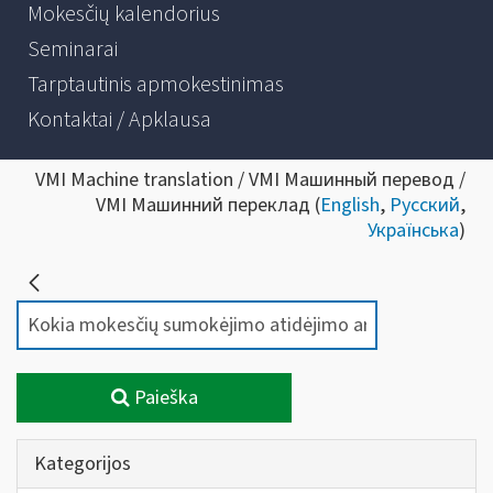
Mokesčių kalendorius
Seminarai
Tarptautinis apmokestinimas
Kontaktai / Apklausa
VMI Machine translation / VMI Машинный перевод /
VMI Машинний переклад (
English
,
Русский
,
Українська
)
Paieška
Kategorijos