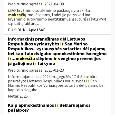
Web turinio sąrašas
2021-04-30
i.SAF kryžminio sutikrinimo paslauga yra skirta
mokesčių
mokėtojams, todėl jie patys vertina
kryžminio sutikrinimo neatitikimus, gautų/išrašytų PVM
sąskaitų faktūrų...
DUK:
DUK - Apie i.SAF
Informacinis pranešimas dėl Lietuvos
Respublikos vyriausybės
ir
San Marino
Respublikos...vyriausybės sutarties dėl pajamų
bei kapitalo dvigubo apmokestinimo išvengimo
ir
...
mokesčių
slėpimo
ir
vengimo prevencijos
įsigaliojimo
ir
taikymo
Web turinio sąrašas
2025-01-23
Informuojame, kad 2024 m. gegužės 17 d. Strasbūre
pasirašyta Lietuvos Respublikos Vyriausybės
ir
San
Marino Respublikos Vyriausybės sutartis dėl pajamų bei
kapitalo dvigubo...
Metai:
2025
Kaip apmokestinamos
ir
deklaruojamos
pašalpos?