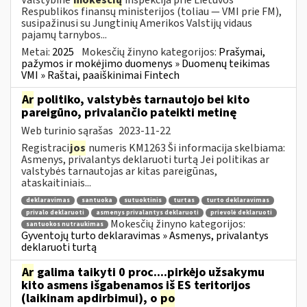
Respublikos finansų ministerijos (toliau — VMI prie FM),
susipažinusi su Jungtinių Amerikos Valstijų vidaus
pajamų tarnybos...
Metai:
2025
Mokesčių žinyno kategorijos:
Prašymai,
pažymos ir mokėjimo duomenys » Duomenų teikimas
VMI » Raštai, paaiškinimai Fintech
Ar
politiko, valstybės tarnautojo bei kito
pareigūno, privalančio pateikti metinę
Web turinio sąrašas
2023-11-22
Registraci
jos
numeris KM1263 Ši informacija skelbiama:
Asmenys, privalantys deklaruoti turtą Jei politikas ar
valstybės tarnautojas ar kitas pareigūnas,
ataskaitiniais...
deklaravimas
santuoka
sutuoktinis
turtas
turto deklaravimas
privalo deklaruoti
asmenys privalantys deklaruoti
prievolė deklaruoti
Mokesčių žinyno kategorijos:
santuokos nutraukimas
Gyventojų turto deklaravimas » Asmenys, privalantys
deklaruoti turtą
Ar
galima taikyti 0 proc....pirkėjo užsakymu
kito asmens išgabenamos iš ES teritorijos
(laikinam apdirbimui), o
po