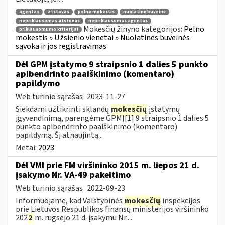
agentas
atstovas
pelno mokestis
nuolatinė buveinė
nepriklausomas atstovas
nepriklausomas agentas
Mokesčių žinyno kategorijos:
Pelno
priklausomumo kriterijai
mokestis » Užsienio vienetai » Nuolatinės buveinės
sąvoka ir jos registravimas
Dėl GPM įstatymo 9 straipsnio 1 dalies 5 punkto
apibendrinto paaiškinimo (komentaro)
papildymo
Web turinio sąrašas
2023-11-27
Siekdami užtikrinti sklandų
mokesčių
įstatymų
įgyvendinimą, parengėme GPMĮ[1] 9 straipsnio 1 dalies 5
punkto apibendrinto paaiškinimo (komentaro)
papildymą. Šį atnaujintą...
Metai:
2023
Dėl VMI prie FM viršininko 2015 m. liepos 21 d.
įsakymo Nr. VA-49 pakeitimo
Web turinio sąrašas
2022-09-23
Informuojame, kad Valstybinės
mokesčių
inspekcijos
prie Lietuvos Respublikos finansų ministerijos viršininko
202
2
m. rugsėjo 21 d. įsakymu Nr....