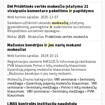
Dėl Pridėtinės vertės mokesčio įstatymo 21
straipsnio komentaro pakeitimo
ir
papildymo
Web turinio sąrašas
2025-11-07
Siekdami užtikrinti sklandų
mokesčių
įstatymų
įgyvendinimą, parengėme
ir
suderinome su Lietuvos
Respublikos socialinės apsaugos...
Metai:
2025
Mokesčiai:
Pridėtinės vertės mokestis
Mažosios bendrijos
ir
jos
narių mokami
mokesčiai
Web turinio sąrašas
2024-10-21
Registracijos numeris KM3225 Ši informacija skelbiama:
PVM klausimais Pelno ir kitų mokesčių klausimais
Gyventojų pajamų mokesčio klausimais Seminaro
„Mažosios bendrijos ir jos narių mokami...
Mokesčių žinyno kategorijos:
VMI seminarai » Seminarų
medžiaga » Gyventojų pajamų mokesčio klausimais
VMI
seminarai » Seminarų medžiaga » Pelno ir kitų mokesčių
klausimais
VMI seminarai » Seminarų medžiaga » PVM
klausimais
i.MAS kontrolės institucijų naudotojų