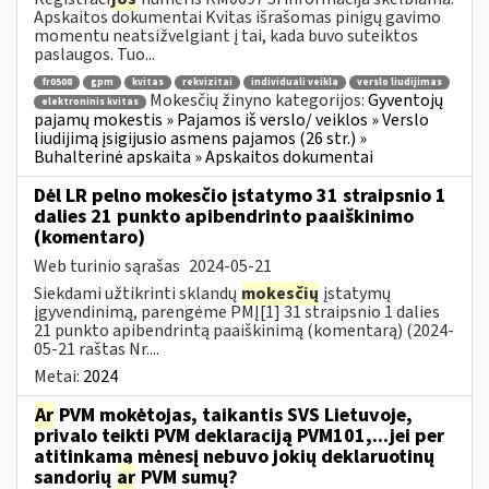
Apskaitos dokumentai Kvitas išrašomas pinigų gavimo
momentu neatsižvelgiant į tai, kada buvo suteiktos
paslaugos. Tuo...
fr0508
gpm
kvitas
rekvizitai
individuali veikla
verslo liudijimas
Mokesčių žinyno kategorijos:
Gyventojų
elektroninis kvitas
pajamų mokestis » Pajamos iš verslo/ veiklos » Verslo
liudijimą įsigijusio asmens pajamos (26 str.) »
Buhalterinė apskaita » Apskaitos dokumentai
Dėl LR pelno mokesčio įstatymo 31 straipsnio 1
dalies 21 punkto apibendrinto paaiškinimo
(komentaro)
Web turinio sąrašas
2024-05-21
Siekdami užtikrinti sklandų
mokesčių
įstatymų
įgyvendinimą, parengėme PMĮ[1] 31 straipsnio 1 dalies
21 punkto apibendrintą paaiškinimą (komentarą) (2024-
05-21 raštas Nr....
Metai:
2024
Ar
PVM mokėtojas, taikantis SVS Lietuvoje,
privalo teikti PVM deklaraciją PVM101,...jei per
atitinkamą mėnesį nebuvo jokių deklaruotinų
sandorių
ar
PVM sumų?