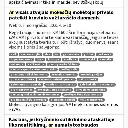
apskaičiavimas ir tikslinimas dėl beviltiškų skolų
Ar
visais atvejais
mokesčių
mokėtojai privalo
pateikti krovinio važtaraščio duomenis
Web turinio sąrašas
2025-06-10
Registracijos numeris KM1602 Ši informacija skelbiama:
i.VAZ VMI privalomai teikiami važtaraščių, jeigu šie teisės
aktų nustatyta tvarka turi būti išrašyti, duomenys, esant
visoms šioms 3 sąlygoms:...
aad
akmens anglis
daa
es
gabenamas
grūdai
įvežamas
importuojamas
i.vaz
krovinys
mediena
nuosavybė
sandėlis
sutampa
važtaraštis
pvm sąskaita faktūra
akcizais apmokestinamos prekės
trečioji šalis
privaloma teikti duomenis
krovinio siuntėjas
krovinio gavėjas
pristatymo vieta
eksporto muitinės postas
pašto siunta
gabenama autobusais
vandens transportas
geležinkelio transportas
oro transportas
potencialiems pirkėjams
privatiems asmenims
akcizų apmokestinimo dokumentas
prekių vežimo dokumentas
grąžinama iš parduotuvių
didmeninį sandėlį
kelių transportu.
Mokesčių žinyno kategorijos:
VMI elektroninės sistemos
» i.VAZ
Kas bus, jei kryžminio sutikrinimo ataskaitoje
liks neatitikimų,
ar
numatytos baudos