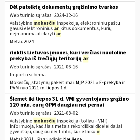
Dėl pateiktų dokumentų grąžinimo tvarkos
Web turinio sąrašas
2024-12-16
Valstybinė
mokesčių
inspekcija, elektroniniu paštu
gavusi elektroninius
ar
kitus dokumentus, kurių
neįmanoma atidaryti
ar
...
Metai:
2024
rinktis Lietuvos įmonei, kuri verčiasi nuotoline
prekyba iš trečiųjų teritorijų
ar
Web turinio sąrašas
2021-06-16
Importo schemą.
Mokesčių įstatymų pakeitimai:
MĮP 2021 » E-prekyba ir
PVM nuo 2021 m. liepos 1 d.
Šiemet iki liepos 31 d. VMI gyventojams grąžino
120 mln. eurų GPM daugiau nei pernai
Web turinio sąrašas
2021-08-02
Valstybinė
mokesčių
inspekcija (toliau – VMI)
informuoja, kad šiais metais rekordiškai didelei daliai
gyventoju, daugiau nei 1 mln., kurie laiku
ir
...
Metai:
2021
Pagrindinis:
Naujiena