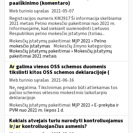
paaiškinimo (komentaro)
Web turinio sąrašas
2021-05-07
Registracijos numeris KM2917 Ši informacija skelbiama:
2021 metais Pelno mokesčio pakeitimai nuo 2021 m.
Informuojame, kad siekiant suvienodinti Lietuvos
Respublikos pelno mokesčio įstatymo (toliau...
Mokesčių įstatymų pakeitimai:
MĮP 2021 » Pelno
mokesčio įstatymas
Mokesčių žinyno kategorijos:
Mokesčių įstatymų pakeitimai » Mokesčių įstatymų
pakeitimai 2021 metais
Ar
galima vienos OSS schemos duomenis
tikslinti kitos OSS schemos deklaracijoje (
Web turinio sąrašas
2021-06-16
Ne, negalima. Tikslinimas privalo būti atliekamas tos
pačios schemos vėlesnio mokestinio laikotarpio
deklaracijoje.
Mokesčių įstatymų pakeitimai:
MĮP 2021 » E-prekyba ir
PVM nuo 2021 m. liepos 1 d.
Kokiais atvejais turiu nurodyti kontroliuojamus
ir
/
ar
kontroliuojančius asmenis?