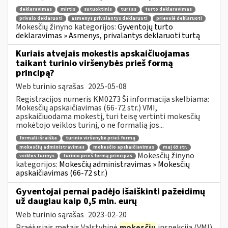
deklaravimas
mirtis
sutuoktinis
turtas
turto deklaravimas
privalo deklaruoti
asmenys privalantys deklaruoti
prievolė deklaruoti
Mokesčių žinyno kategorijos:
Gyventojų turto
deklaravimas » Asmenys, privalantys deklaruoti turtą
Kuriais atvejais mokestis apskaičiuojamas
taikant turinio viršenybės prieš formą
principą?
Web turinio sąrašas
2025-05-08
Registracijos numeris KM0273 Ši informacija skelbiama:
Mokesčių apskaičiavimas (66-72 str.) VMI,
apskaičiuodama mokestį, turi teisę vertinti mokesčių
mokėtojo veiklos turinį, o ne formalią jos...
formali išraiška
turinio viršenybė prieš formą
mokesčių administravimas
mokesčio apskaičiavimas
maį 69 str.
Mokesčių žinyno
veiklos turinys
turinio prieš formą principas
kategorijos:
Mokesčių administravimas » Mokesčių
apskaičiavimas (66-72 str.)
Gyventojai pernai padėjo išaiškinti pažeidimų
už daugiau kaip 0,5 mln. eurų
Web turinio sąrašas
2023-02-20
Praėjusiais metais Valstybinė
mokesčių
inspekcija (VMI)