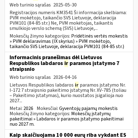
Web turinio sąrašas
2025-05-30
Registracijos numeris KM3541 Ši informacija skelbiama:
PVM mokėtojo, taikančio SVS Lietuvoje, deklaracija
PVM101 (84-85 str.) Ne, PVM mokėtojas, taikantis
smulkiojo verslo schemą (SVS) Lietuvoje,...
Mokesčių žinyno kategorijos:
Pridėtinės vertės mokestis
» PVM deklaravimas (IX skyrius) » PVM mokėtojo,
taikančio SVS Lietuvoje, deklaracija PVM101 (84-85 str.)
Informacinis pranešimas dėl Lietuvos
Respublikos labdaros
ir
paramos įstatymo 7
straipsnio
Web turinio sąrašas
2026-04-16
Lietuvos Respublikos labdaros
ir
paramos įstatymo Nr.
I-172 7 straipsnio pakeitimo įstatymą Nr. XV-785 (toliau
– Pakeitimo įstatymas), kurio nuostatos įsigalioja nuo
2027...
Metai:
2026
Mokesčiai:
Gyventojų pajamų mokestis
Mokesčių žinyno kategorijos:
Mokesčių įstatymų
pakeitimai » Labdaros ir paramos įstatymo pakeitimai
nuo 2027 m.
Kaip skaičiuojama 10 000 eurų riba vykdant ES