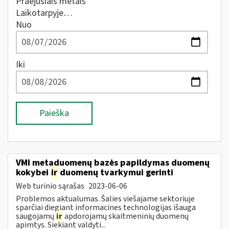
Praėjusiais metais
Laikotarpyje…
Nuo
Iki
Paieška
VMI metaduomenų bazės papildymas duomenų
kokybei
ir
duomenų tvarkymui gerinti
Web turinio sąrašas
2023-06-06
Problemos aktualumas. Šalies viešajame sektoriuje
sparčiai diegiant informacines technologijas išauga
saugojamų
ir
apdorojamų skaitmeninių duomenų
apimtys. Siekiant valdyti...