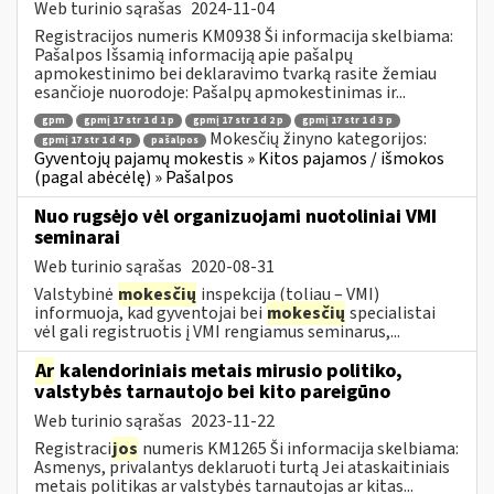
Web turinio sąrašas
2024-11-04
Registracijos numeris KM0938 Ši informacija skelbiama:
Pašalpos Išsamią informaciją apie pašalpų
apmokestinimo bei deklaravimo tvarką rasite žemiau
esančioje nuorodoje: Pašalpų apmokestinimas ir...
gpm
gpmį 17 str 1 d 1 p
gpmį 17 str 1 d 2 p
gpmį 17 str 1 d 3 p
Mokesčių žinyno kategorijos:
gpmį 17 str 1 d 4 p
pašalpos
Gyventojų pajamų mokestis » Kitos pajamos / išmokos
(pagal abėcėlę) » Pašalpos
Nuo rugsėjo vėl organizuojami nuotoliniai VMI
seminarai
Web turinio sąrašas
2020-08-31
Valstybinė
mokesčių
inspekcija (toliau – VMI)
informuoja, kad gyventojai bei
mokesčių
specialistai
vėl gali registruotis į VMI rengiamus seminarus,...
Ar
kalendoriniais metais mirusio politiko,
valstybės tarnautojo bei kito pareigūno
Web turinio sąrašas
2023-11-22
Registraci
jos
numeris KM1265 Ši informacija skelbiama:
Asmenys, privalantys deklaruoti turtą Jei ataskaitiniais
metais politikas ar valstybės tarnautojas ar kitas...