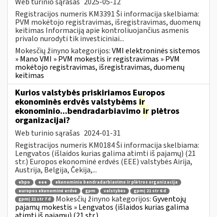
Web turinio sąrašas
2025-05-12
Registracijos numeris KM3391 Ši informacija skelbiama:
PVM mokėtojo registravimas, išregistravimas, duomenų
keitimas Informaciją apie kontroliuojančius asmenis
privalo nurodyti tik investiciniai...
Mokesčių žinyno kategorijos:
VMI elektroninės sistemos
» Mano VMI » PVM mokestis ir registravimas » PVM
mokėtojo registravimas, išregistravimas, duomenų
keitimas
Kurios valstybės priskiriamos Europos
ekonominės erdvės valstybėms
ir
ekonominio...bendradarbiavimo
ir
plėtros
organizacijai?
Web turinio sąrašas
2024-01-31
Registracijos numeris KM0184 Ši informacija skelbiama:
Lengvatos (išlaidos kurias galima atimti iš pajamų) (21
str.) Europos ekonominė erdvės (EEE) valstybės Airija,
Austrija, Belgija, Čekija,...
ebpo
eee
ekonominio bendradarbiavimo ir plėtros organizacija
europos ekonominė erdvė
gpm
valstybės
gpmį 21 str 6 d
Mokesčių žinyno kategorijos:
Gyventojų
gpmį 21 str 7 d
pajamų mokestis » Lengvatos (išlaidos kurias galima
atimti iš pajamų) (21 str.)