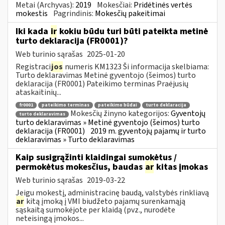
Metai (Archyvas):
2019
Mokesčiai:
Pridėtinės vertės
mokestis
Pagrindinis:
Mokesčių pakeitimai
Iki kada
ir
kokiu būdu turi būti pateikta metinė
turto deklaracija (FR0001)?
Web turinio sąrašas
2025-01-20
Registraci
jos
numeris KM1323 Ši informacija skelbiama:
Turto deklaravimas Metinė gyventojo (šeimos) turto
deklaracija (FR0001) Pateikimo terminas Praėjusių
ataskaitinių...
fr0001
pateikimo terminas
pateikimo būdai
turto deklaracija
Mokesčių žinyno kategorijos:
Gyventojų
turto deklaravimas
turto deklaravimas » Metinė gyventojo (šeimos) turto
deklaracija (FR0001)
2019 m. gyventojų pajamų ir turto
deklaravimas » Turto deklaravimas
Kaip susigrąžinti klaidingai sumokėtus /
permokėtus mokesčius, baudas
ar
kitas įmokas
Web turinio sąrašas
2019-03-22
Jeigu mokestį, administracinę baudą, valstybės rinkliavą
ar
kitą įmoką į VMI biudžeto pajamų surenkamąją
sąskaitą sumokėjote per klaidą (pvz., nurodėte
neteisingą įmokos...