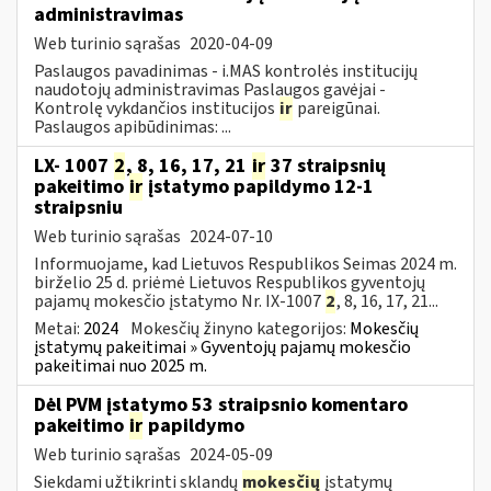
administravimas
Web turinio sąrašas
2020-04-09
Paslaugos pavadinimas - i.MAS kontrolės institucijų
naudotojų administravimas Paslaugos gavėjai -
Kontrolę vykdančios institucijos
ir
pareigūnai.
Paslaugos apibūdinimas: ...
LX- 1007
2
, 8, 16, 17, 21
ir
37 straipsnių
pakeitimo
ir
įstatymo papildymo 12-1
straipsniu
Web turinio sąrašas
2024-07-10
Informuojame, kad Lietuvos Respublikos Seimas 2024 m.
birželio 25 d. priėmė Lietuvos Respublikos gyventojų
pajamų mokesčio įstatymo Nr. IX-1007
2
, 8, 16, 17, 21...
Metai:
2024
Mokesčių žinyno kategorijos:
Mokesčių
įstatymų pakeitimai » Gyventojų pajamų mokesčio
pakeitimai nuo 2025 m.
Dėl PVM įstatymo 53 straipsnio komentaro
pakeitimo
ir
papildymo
Web turinio sąrašas
2024-05-09
Siekdami užtikrinti sklandų
mokesčių
įstatymų