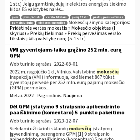
1 str.) Jeigu gamtinių dujų ir elektros energijos tiekimo
kitos ES valstybės narės...
pvm
pvmį 5-1 str
verslo tikslais
pvmį 12 str
prekių persivežimas
Mokesčių žinyno kategorijos:
gamtinių dujų
elektros energijos
Pridėtinės vertės mokestis » Mokesčio objektas (I
skyrius) » Prekių tiekimas » Prekių pervežimas verslo
tikslais į kitą valstybę narę (5-1 str.)
VMI gyventojams laiku grąžino 252 mln. eurų
GPM
Web turinio sąrašas
2022-08-01
2022 m. rugpjūčio 1 d., Vilnius. Valstybinė
mokesčių
inspekcija (VMI) informuoja, kad šiemet 867 tūkst.
gyventojų pervedė per 252 mln. eurų pajamų mokesčio
(GPM) permokos....
Metai:
2022
Pagrindinis:
Naujiena
Dėl GPM įstatymo 9 straipsnio apibendrinto
paaiškinimo (komentaro) 5 punkto pakeitimo
Web turinio sąrašas
2023-12-07
Siekdami užtikrinti sklandų
mokesčių
įstatymų
įgyvendinimą, parengėme GPMĮ[1] 9 straipsnio
apibendrinto paaiškinimo (komentaro) 5 punkto