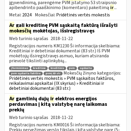
įgyvendinimą, parengėme PVM įstatymo 53 straipsnio
apibendrinto paaiškinimo (komentaro) pakeitimą
ir
...
Metai:
2024
Mokesčiai:
Pridėtinės vertės mokestis
Ar
gali kreditinę PVM sąskaitą faktūrą išrašyti
mokesčių
mokėtojas, išsiregistravęs
Web turinio sąrašas
2018-11-22
Registracijos numeris KM1230 Ši informacija skelbiama:
Kreditiniai ir debetiniai dokumentai (83 str.) Iš PVM
mokėtojų išsiregistravęs asmuo, kuriam atsiranda
prievolė tikslinti aplinkybių...
įforminimas
kreditinė
kreditinis
pvm
sąskaita
Mokesčių žinyno kategorijos:
pvm sąskaita faktūra
pvmį 83 str
Pridėtinės vertės mokestis » PVM sąskaitos faktūros,
reikalavimai apskaitai (IX skyrius) » Kreditiniai ir
debetiniai dokumentai (83 str.)
Ar
gamtinių dujų
ir
elektros energijos
perdavimas į kitą valstybę narę laikomas
prekių
Web turinio sąrašas
2018-11-22
Registracijos numeris KM0016 Ši informacija skelbiama:
Prekių pervežimas verslo tikslais į kitą valstybę narę (5-