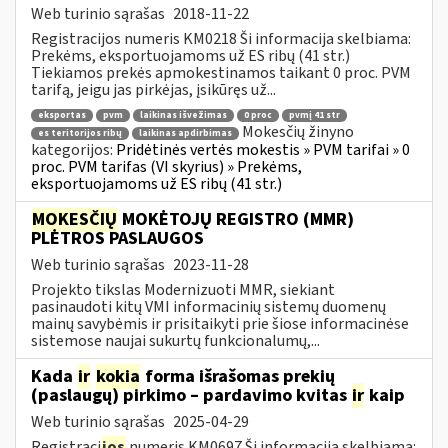
Web turinio sąrašas
2018-11-22
Registracijos numeris KM0218 Ši informacija skelbiama:
Prekėms, eksportuojamoms už ES ribų (41 str.)
Tiekiamos prekės apmokestinamos taikant 0 proc. PVM
tarifą, jeigu jas pirkėjas, įsikūręs už...
eksportas
pvm
laikinas išvežimas
0 proc
pvmį 41 str
Mokesčių žinyno
es teritorijos ribų
laikinas apdirbimas
kategorijos:
Pridėtinės vertės mokestis » PVM tarifai » 0
proc. PVM tarifas (VI skyrius) » Prekėms,
eksportuojamoms už ES ribų (41 str.)
MOKESČIŲ
MOKĖTOJŲ REGISTRO (MMR)
PLĖTROS PASLAUGOS
Web turinio sąrašas
2023-11-28
Projekto tikslas Modernizuoti MMR, siekiant
pasinaudoti kitų VMI informacinių sistemų duomenų
mainų savybėmis ir prisitaikyti prie šiose informacinėse
sistemose naujai sukurtų funkcionalumų,...
Kada
ir
kokia
forma išrašomas prekių
(paslaugų) pirkimo – pardavimo kvitas
ir
kaip
Web turinio sąrašas
2025-04-29
Registraci
jos
numeris KM0697 Ši informacija skelbiama: