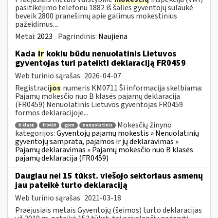
pasitikėjimo telefonu 1882 iš šalies gyventojų sulaukė
beveik 2800 pranešimų apie galimus mokestinius
pažeidimus....
Metai:
2023
Pagrindinis:
Naujiena
Kada
ir
kokiu būdu nenuolatinis Lietuvos
gyventojas turi pateikti deklaraciją FR0459
Web turinio sąrašas
2026-04-07
Registraci
jos
numeris KM0711 Ši informacija skelbiama:
Pajamų mokesčio nuo B klasės pajamų deklaracija
(FR0459) Nenuolatinis Lietuvos gyventojas FR0459
formos deklaracijoje...
Mokesčių žinyno
b klasė
fr0459
gpm
nenuolatinis
kategorijos:
Gyventojų pajamų mokestis » Nenuolatinių
gyventojų samprata, pajamos ir jų deklaravimas »
Pajamų deklaravimas » Pajamų mokesčio nuo B klasės
pajamų deklaracija (FR0459)
Daugiau nei 15 tūkst. viešojo sektoriaus asmenų
jau pateikė turto deklaraciją
Web turinio sąrašas
2021-03-18
Praėjusiais metais Gyventojų (šeimos) turto deklaracijas