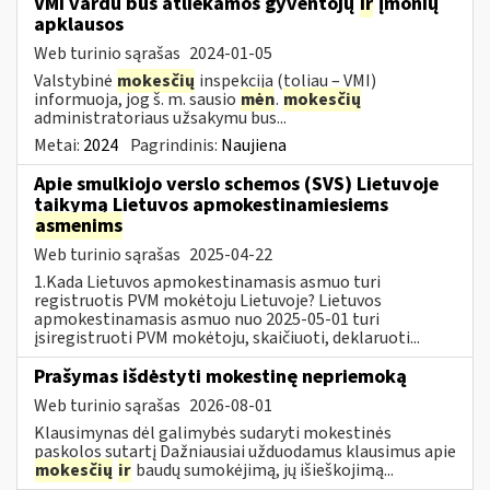
VMI vardu bus atliekamos gyventojų
ir
įmonių
apklausos
Web turinio sąrašas
2024-01-05
Valstybinė
mokesčių
inspekcija (toliau – VMI)
informuoja, jog š. m. sausio
mėn
.
mokesčių
administratoriaus užsakymu bus...
Metai:
2024
Pagrindinis:
Naujiena
Apie smulkiojo verslo schemos (SVS) Lietuvoje
taikymą Lietuvos apmokestinamiesiems
asmenims
Web turinio sąrašas
2025-04-22
1.Kada Lietuvos apmokestinamasis asmuo turi
registruotis PVM mokėtoju Lietuvoje? Lietuvos
apmokestinamasis asmuo nuo 2025-05-01 turi
įsiregistruoti PVM mokėtoju, skaičiuoti, deklaruoti...
Prašymas išdėstyti mokestinę nepriemoką
Web turinio sąrašas
2026-08-01
Klausimynas dėl galimybės sudaryti mokestinės
paskolos sutartį Dažniausiai užduodamus klausimus apie
mokesčių
ir
baudų sumokėjimą, jų išieškojimą...