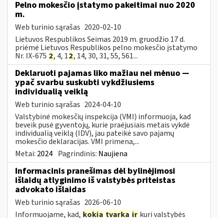
Pelno mokesčio įstatymo pakeitimai nuo 2020
m.
Web turinio sąrašas
2020-02-10
Lietuvos Respublikos Seimas 2019 m. gruodžio 17 d.
priėmė Lietuvos Respublikos pelno mokesčio įstatymo
Nr. IX-675
2
, 4, 1
2
, 14, 30, 31, 55, 561...
Deklaruoti pajamas liko mažiau nei mėnuo —
ypač svarbu suskubti vykdžiusiems
individualią veiklą
Web turinio sąrašas
2024-04-10
Valstybinė mokesčių inspekcija (VMI) informuoja, kad
beveik pusė gyventojų, kurie praėjusiais metais vykdė
individualią veiklą (IDV), jau pateikė savo pajamų
mokesčio deklaracijas. VMI primena,...
Metai:
2024
Pagrindinis:
Naujiena
Informacinis pranešimas dėl bylinėjimosi
išlaidų atlyginimo iš valstybės priteistas
advokato išlaidas
Web turinio sąrašas
2026-06-10
Informuojame, kad,
kokia
tvarka
ir
kuri valstybės