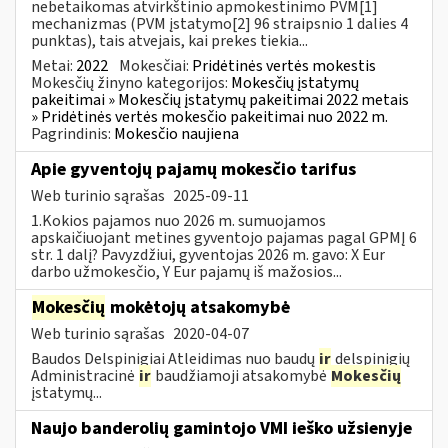
nebetaikomas atvirkštinio apmokestinimo PVM[1]
mechanizmas (PVM įstatymo[2] 96 straipsnio 1 dalies 4
punktas), tais atvejais, kai prekes tiekia...
Metai:
2022
Mokesčiai:
Pridėtinės vertės mokestis
Mokesčių žinyno kategorijos:
Mokesčių įstatymų
pakeitimai » Mokesčių įstatymų pakeitimai 2022 metais
» Pridėtinės vertės mokesčio pakeitimai nuo 2022 m.
Pagrindinis:
Mokesčio naujiena
Apie gyventojų pajamų mokesčio tarifus
Web turinio sąrašas
2025-09-11
1.Kokios pajamos nuo 2026 m. sumuojamos
apskaičiuojant metines gyventojo pajamas pagal GPMĮ 6
str. 1 dalį? Pavyzdžiui, gyventojas 2026 m. gavo: X Eur
darbo užmokesčio, Y Eur pajamų iš mažosios...
Mokesčių
mokėtojų atsakomybė
Web turinio sąrašas
2020-04-07
Baudos Delspinigiai Atleidimas nuo baudų
ir
delspinigių
Administracinė
ir
baudžiamoji atsakomybė
Mokesčių
įstatymų...
Naujo banderolių gamintojo VMI ieško užsienyje