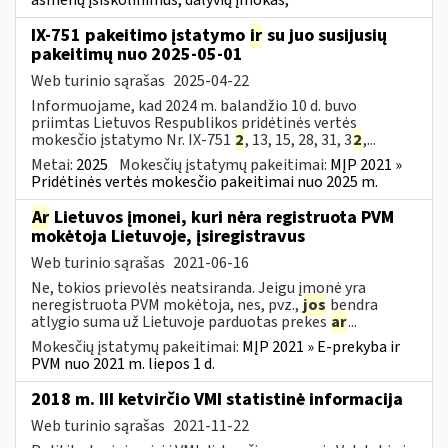
IX-751 pakeitimo įstatymo
ir
su juo susijusių
pakeitimų nuo 2025-05-01
Web turinio sąrašas
2025-04-22
Informuojame, kad 2024 m. balandžio 10 d. buvo
priimtas Lietuvos Respublikos pridėtinės vertės
mokesčio įstatymo Nr. IX-751
2
, 13, 15, 28, 31, 3
2
,...
Metai:
2025
Mokesčių įstatymų pakeitimai:
MĮP 2021 »
Pridėtinės vertės mokesčio pakeitimai nuo 2025 m.
Ar
Lietuvos įmonei, kuri nėra registruota PVM
mokėtoja Lietuvoje, įsiregistravus
Web turinio sąrašas
2021-06-16
Ne, tokios prievolės neatsiranda. Jeigu įmonė yra
neregistruota PVM mokėtoja, nes, pvz.,
jos
bendra
atlygio suma už Lietuvoje parduotas prekes
ar
...
Mokesčių įstatymų pakeitimai:
MĮP 2021 » E-prekyba ir
PVM nuo 2021 m. liepos 1 d.
2018 m. III ketvirčio VMI statistinė informacija
Web turinio sąrašas
2021-11-22