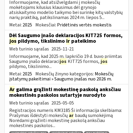
Informuojame, kad atsižvelgdami į mokesčių
mokėtojams kilusius klausimus dėl grynojo
atsiskaitymo modelio taikymo bei surinkę kitų valstybių
narių praktiką, patikslinamas 2024 m. liepos 5...
Metai:
2025
Mokesčiai:
Pridėtinės vertės mokestis
Dėl Saugumo įnašo deklaracijos KIT725 formos,
jos
pildymo, tikslinimo
ir
pateikimo
Web turinio sąrašas
2025-11-21
Informuojame, kad 2025 m. lapkričio 19 d. buvo priimtas
Saugumo įnašo deklaraci
jos
KIT725 formos,
jos
pildymo, tikslinimo...
Metai:
2025
Mokesčių žinyno kategorijos:
Mokesčių
įstatymų pakeitimai » Saugumo įnašas nuo 2026 m.
Ar
galima grąžinti mokestinę paskolą anksčiau
mokestinės paskolos sutartyje nurodyto
Web turinio sąrašas
2025-05-05
Registracijos numeris KM3185 Ši informacija skelbiama:
Prašymas išdėstyti mokesčių
ar
baudų sumokėjimą
Norėdami grąžinti mokestinę paskolą anksčiau
mokestinės paskolos...