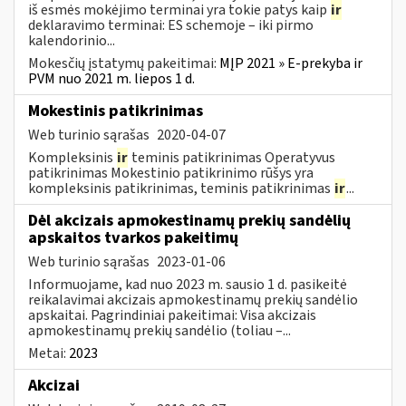
iš esmės mokėjimo terminai yra tokie patys kaip
ir
deklaravimo terminai: ES schemoje – iki pirmo
kalendorinio...
Mokesčių įstatymų pakeitimai:
MĮP 2021 » E-prekyba ir
PVM nuo 2021 m. liepos 1 d.
Mokestinis patikrinimas
Web turinio sąrašas
2020-04-07
Kompleksinis
ir
teminis patikrinimas Operatyvus
patikrinimas Mokestinio patikrinimo rūšys yra
kompleksinis patikrinimas, teminis patikrinimas
ir
...
Dėl akcizais apmokestinamų prekių sandėlių
apskaitos tvarkos pakeitimų
Web turinio sąrašas
2023-01-06
Informuojame, kad nuo 2023 m. sausio 1 d. pasikeitė
reikalavimai akcizais apmokestinamų prekių sandėlio
apskaitai. Pagrindiniai pakeitimai: Visa akcizais
apmokestinamų prekių sandėlio (toliau –...
Metai:
2023
Akcizai