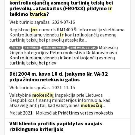
kontroliuojančių asmenų turtinių teisių bei
prievolių...ataskaitos (FR0438) pildymo
ir
teikimo
tvarka
?
Web turinio sąrašas
2024-07-16
Registraci
jos
numeris KM1400 Ši informacija skelbiama:
Kontroliuojamų vienetų
ir
kontroliuojančių asmenų
turtinių teisių bei prievolių ataskaita...
Mokesčių
fr0438
terminas
pelno mokestis
pmį 50 str. 2 d. 2 p.
žinyno kategorijos:
Pelno mokestis » Deklaravimas »
Kontroliuojamų vienetų ir kontroliuojančių asmenų
turtinių teisių bei priev
Dėl 2004 m. kovo 10 d. įsakymo Nr. VA-32
pripažinimo netekusiu galios
Web turinio sąrašas
2021-11-15
Valstybinė
mokesčių
inspekcija prie Lietuvos
Respublikos finansų ministerijos informuoja, kad
atsižvelgiant į tai, kad Valstybinės
mokesčių
...
Metai:
2021
Mokesčiai:
Pridėtinės vertės mokestis
VMI kliento profilis papildytas naujais
rizikingumo kriterijais