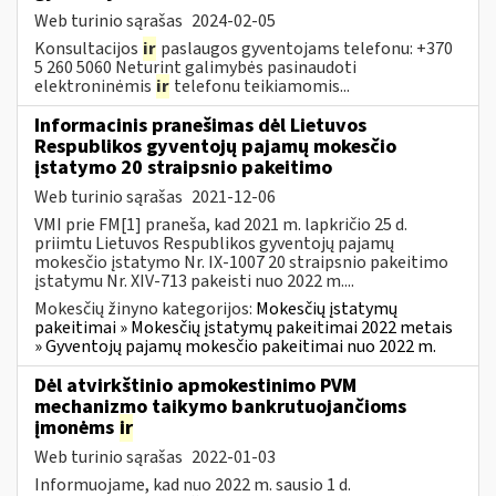
Web turinio sąrašas
2024-02-05
Konsultacijos
ir
paslaugos gyventojams telefonu: +370
5 260 5060 Neturint galimybės pasinaudoti
elektroninėmis
ir
telefonu teikiamomis...
Informacinis pranešimas dėl Lietuvos
Respublikos gyventojų pajamų mokesčio
įstatymo 20 straipsnio pakeitimo
Web turinio sąrašas
2021-12-06
VMI prie FM[1] praneša, kad 2021 m. lapkričio 25 d.
priimtu Lietuvos Respublikos gyventojų pajamų
mokesčio įstatymo Nr. IX-1007 20 straipsnio pakeitimo
įstatymu Nr. XIV-713 pakeisti nuo 2022 m....
Mokesčių žinyno kategorijos:
Mokesčių įstatymų
pakeitimai » Mokesčių įstatymų pakeitimai 2022 metais
» Gyventojų pajamų mokesčio pakeitimai nuo 2022 m.
Dėl atvirkštinio apmokestinimo PVM
mechanizmo taikymo bankrutuojančioms
įmonėms
ir
Web turinio sąrašas
2022-01-03
Informuojame, kad nuo 2022 m. sausio 1 d.