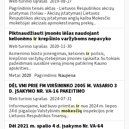
Web turinio sąrašas
2019-08-27
Pagrindinis teisės aktas - Lietuvos Respublikos akcizų
įstatymas (toliau – Akcizų įstatymas) Lietuvos
Respublikos akcizų įstatymas anglų kalba Mokesčio
mokėtojai: akcizais apmokestinamų prekių...
Piktnaudžiauti įmonės lėšas naudojant
kelionėms
ir
krepšinio varžyboms nepavyko
Web turinio sąrašas
2020-11-30
Asmeninio būsto įsirengimas, kelionės
ir
poilsis,
krepšinio varžybų stebėjimas įmonės sąskaita. Su tokiais
pažeidimais susidūrė vieną įmonę patikrinę Kauno
apskrities...
Metai:
2020
Pagrindinis:
Naujiena
DĖL VMI PRIE FM VIRŠININKO 2005 M. VASARIO 3
D. ĮSAKYMO NR. VA-16 PAKEITIMO
Web turinio sąrašas
2024-07-31
Informuojame, kad buvo priimtas
ir
nuo 2024 m. liepos
24 d. įsigaliojo Valstybinės
mokesčių
inspekcijos prie
Lietuvos Respublikos finansų...
Dėl 2021 m. spalio 4 d. įsakymo Nr. VA-64