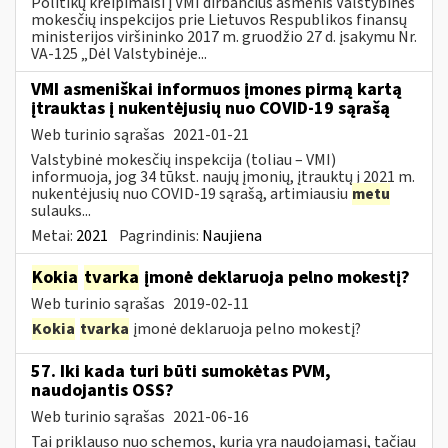
Politikų kreipimaisi į VMI dirbančius asmenis Valstybinės
mokesčių inspekcijos prie Lietuvos Respublikos finansų
ministerijos viršininko 2017 m. gruodžio 27 d. įsakymu Nr.
VA-125 „Dėl Valstybinėje...
VMI asmeniškai informuos įmones pirmą kartą
įtrauktas į nukentėjusių nuo COVID-19 sąrašą
Web turinio sąrašas
2021-01-21
Valstybinė mokesčių inspekcija (toliau – VMI)
informuoja, jog 34 tūkst. naujų įmonių, įtrauktų į 2021 m.
nukentėjusių nuo COVID-19 sąrašą, artimiausiu
metu
sulauks...
Metai:
2021
Pagrindinis:
Naujiena
Kokia
tvarka
įmonė deklaruoja pelno mokestį?
Web turinio sąrašas
2019-02-11
Kokia
tvarka
įmonė deklaruoja pelno mokestį?
57. Iki kada turi būti sumokėtas PVM,
naudojantis OSS?
Web turinio sąrašas
2021-06-16
Tai priklauso nuo schemos, kuria yra naudojamasi, tačiau