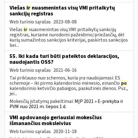
Viešas
ir
nuasmenintas visų VMI pritaikytų
sankcijų registras
Web turinio sąrašas
2023-08-08
Viešas
ir
nuasmenintas visų VMI pritaikytų sankcijų
registras, kuriame nurodomi pažeidimo/priežasčių, dėl
kurių sumažintos sankcijos kriterijai, paskirtos sankcijos
bei...
55. Iki kada turi būti pateiktos deklaracijos,
naudojantis OSS?
Web turinio sąrašas
2021-06-16
Tai priklauso nuo schemos, kuria yra naudojamasi: ES
schemoje – iki pirmo kalendorinio mėnesio, einančio
po
kalendorinio ketvirčio pabaigos, paskutinės dienos. Pvz.,
jei...
Mokesčių įstatymų pakeitimai:
MĮP 2021 » E-prekyba ir
PVM nuo 2021 m. liepos 1 d.
VMI apdovanojo geriausiai mokesčius
išmanančius moksleivius
Web turinio sąrašas
2020-11-18