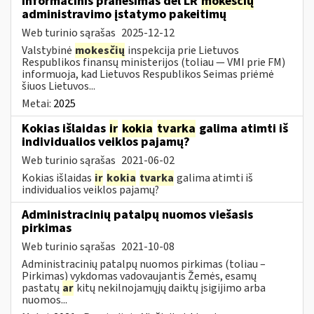
Informacinis pranešimas dėl LR
mokesčių
administravimo įstatymo pakeitimų
Web turinio sąrašas
2025-12-12
Valstybinė
mokesčių
inspekcija prie Lietuvos
Respublikos finansų ministerijos (toliau — VMI prie FM)
informuoja, kad Lietuvos Respublikos Seimas priėmė
šiuos Lietuvos...
Metai:
2025
Kokias išlaidas
ir
kokia
tvarka
galima atimti iš
individualios veiklos pajamų?
Web turinio sąrašas
2021-06-02
Kokias išlaidas
ir
kokia
tvarka
galima atimti iš
individualios veiklos pajamų?
Administracinių patalpų nuomos viešasis
pirkimas
Web turinio sąrašas
2021-10-08
Administracinių patalpų nuomos pirkimas (toliau –
Pirkimas) vykdomas vadovaujantis Žemės, esamų
pastatų
ar
kitų nekilnojamųjų daiktų įsigijimo arba
nuomos...