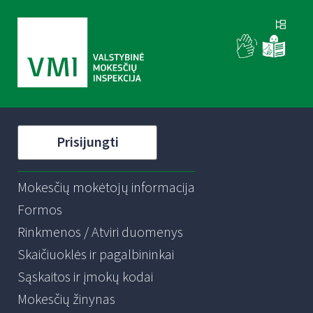
Prisijungti
Mokesčių mokėtojų informacija
Formos
Rinkmenos / Atviri duomenys
Skaičiuoklės ir pagalbininkai
Sąskaitos ir įmokų kodai
Mokesčių žinynas