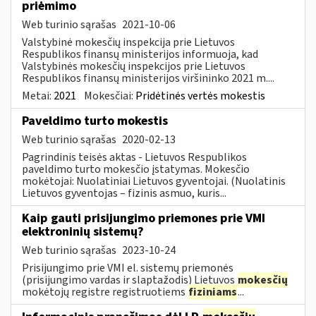
priėmimo
Web turinio sąrašas
2021-10-06
Valstybinė mokesčių inspekcija prie Lietuvos
Respublikos finansų ministerijos informuoja, kad
Valstybinės mokesčių inspekcijos prie Lietuvos
Respublikos finansų ministerijos viršininko 2021 m....
Metai:
2021
Mokesčiai:
Pridėtinės vertės mokestis
Paveldimo turto mokestis
Web turinio sąrašas
2020-02-13
Pagrindinis teisės aktas - Lietuvos Respublikos
paveldimo turto mokesčio įstatymas. Mokesčio
mokėtojai: Nuolatiniai Lietuvos gyventojai. (Nuolatinis
Lietuvos gyventojas – fizinis asmuo, kuris...
Kaip gauti prisijungimo priemones prie VMI
elektroninių sistemų?
Web turinio sąrašas
2023-10-24
Prisijungimo prie VMI el. sistemų priemonės
(prisijungimo vardas ir slaptažodis) Lietuvos
mokesčių
mokėtojų registre registruotiems
fiziniams
...