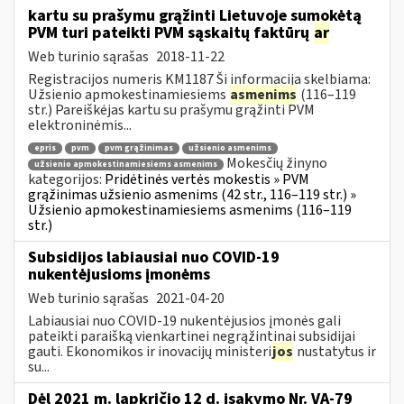
kartu su prašymu grąžinti Lietuvoje sumokėtą
PVM turi pateikti PVM sąskaitų faktūrų
ar
Web turinio sąrašas
2018-11-22
Registracijos numeris KM1187 Ši informacija skelbiama:
Užsienio apmokestinamiesiems
asmenims
(116–119
str.) Pareiškėjas kartu su prašymu grąžinti PVM
elektroninėmis...
epris
pvm
pvm grąžinimas
užsienio asmenims
Mokesčių žinyno
užsienio apmokestinamiesiems asmenims
kategorijos:
Pridėtinės vertės mokestis » PVM
grąžinimas užsienio asmenims (42 str., 116–119 str.) »
Užsienio apmokestinamiesiems asmenims (116–119
str.)
Subsidijos labiausiai nuo COVID-19
nukentėjusioms įmonėms
Web turinio sąrašas
2021-04-20
Labiausiai nuo COVID-19 nukentėjusios įmonės gali
pateikti paraišką vienkartinei negrąžintinai subsidijai
gauti. Ekonomikos ir inovacijų ministeri
jos
nustatytus ir
su...
Dėl 2021 m. lapkričio 12 d. įsakymo Nr. VA-79