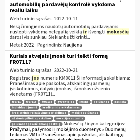
automobilių pardavėjų kontrolė vykdoma
realiu laiku
Web turinio sąrašas
2022-10-11
Nesąžiningiems naudotų automobilių pardavėjams
nuslėpti vykdomą nelegalią veiklą
ir
išvengti
mokesčių
darosi vis sunkiau. Siekiant užtikrinti...
Metai:
2022
Pagrindinis:
Naujiena
Kuriais atvejais įmonė turi teikti formą
FR0711?
Web turinio sąrašas
2022-10-21
Registraci
jos
numeris KM0811 Ši informacija skelbiama:
Pranešimas apie paskolas, atskaitingų asmenų
įsiskolinimus, dalyvių įmokas, išmokas užsienio
vienetams (FR0711)...
fr0711
fr0711c
fr0711d
gyventojas
įmonė
palūkanos
paskola
individuali įmonė
kreditorinis reikalavimas
kreditorinio reikalavimo perleidimas
mokėjo palūkanas
užsienio pilietis paskolino
novacijos sutartis
Mokesčių žinyno kategorijos:
palūkanos pakeičiamos į paskolą
Prašymai, pažymos ir mokėjimo duomenys » Duomenų
teikimas VMI » Pranešimas apie paskolas, atskaitingų
asmenų įsiskolinimus, dalyvių įmokas,