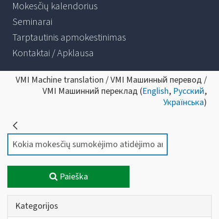
Mokesčių kalendorius
Seminarai
Tarptautinis apmokestinimas
Kontaktai / Apklausa
VMI Machine translation / VMI Машинный перевод /
VMI Машинний переклад (
English
,
Русский
,
Українська
)
Paieška
Kategorijos