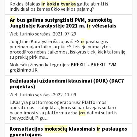
Kokias išlaidas
ir
kokia
tvarka
galite atimti iš
individualios žemės ūkio veiklos pajamų?
Ar
bus galima susigrąžinti PVM, sumokėtą
Jungtinėje Karalystėje 2021 m.
ir
vėlesniais
Web turinio sąrašas
2021-07-29
Jungtinei Karalystei išstojus iš ES
ir
pasibaigus
pereinamajam laikotarpiui ES teisėje numatytos
procedūros nebus taikomos, išskyrus tiek, kiek tai susiję
su prekių pirkimu...
Mokesčių žinyno kategorijos:
BREXIT » BREXIT PVM
grąžinimo JK
Dažniausiai užduodami klausimai (DUK) (DAC7
projektas)
Web turinio sąrašas
2022-11-09
1.Kas yra platformos operatorius? Platformos
operatorius – subjektas, kuris su pardavėjais sudaro
naudojimosi visa platforma arba
jos
dalimi sutartis
(pavyzdžiui, Pigu,...
Konsultacijos
mokesčių
klausimais
ir
paslaugos
gyventojams