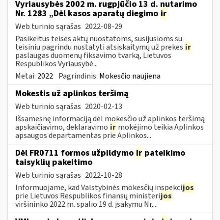
Vyriausybės 2002 m. rugpjūčio 13 d. nutarimo
Nr. 1283 „Dėl kasos aparatų diegimo
ir
Web turinio sąrašas
2022-08-29
Pasikeitus teisės aktų nuostatoms, susijusioms su
teisiniu pagrindu nustatyti atsiskaitymų už prekes
ir
paslaugas duomenų fiksavimo tvarką, Lietuvos
Respublikos Vyriausybė...
Metai:
2022
Pagrindinis:
Mokesčio naujiena
Mokestis už aplinkos teršimą
Web turinio sąrašas
2020-02-13
Išsamesnę informaciją dėl mokesčio už aplinkos teršimą
apskaičiavimo, deklaravimo
ir
mokėjimo teikia Aplinkos
apsaugos departamentas prie Aplinkos...
Dėl FR0711 formos užpildymo
ir
pateikimo
taisyklių pakeitimo
Web turinio sąrašas
2022-10-28
Informuojame, kad Valstybinės mokesčių inspekci
jos
prie Lietuvos Respublikos finansų ministeri
jos
viršininko 2022 m. spalio 19 d. įsakymu Nr....