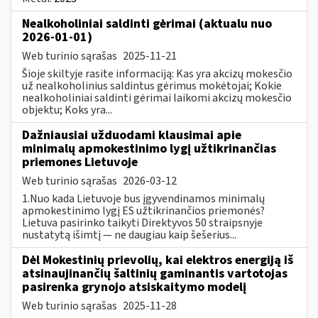
Nealkoholiniai saldinti gėrimai (aktualu nuo
2026-01-01)
Web turinio sąrašas
2025-11-21
Šioje skiltyje rasite informaciją: Kas yra akcizų mokesčio
už nealkoholinius saldintus gėrimus mokėtojai; Kokie
nealkoholiniai saldinti gėrimai laikomi akcizų mokesčio
objektu; Koks yra...
Dažniausiai užduodami klausimai apie
minimalų apmokestinimo lygį užtikrinančias
priemones Lietuvoje
Web turinio sąrašas
2026-03-12
1.Nuo kada Lietuvoje bus įgyvendinamos minimalų
apmokestinimo lygį ES užtikrinančios priemonės?
Lietuva pasirinko taikyti Direktyvos 50 straipsnyje
nustatytą išimtį — ne daugiau kaip šešerius...
Dėl Mokestinių prievolių, kai elektros energiją iš
atsinaujinančių šaltinių gaminantis vartotojas
pasirenka grynojo atsiskaitymo modelį
Web turinio sąrašas
2025-11-28