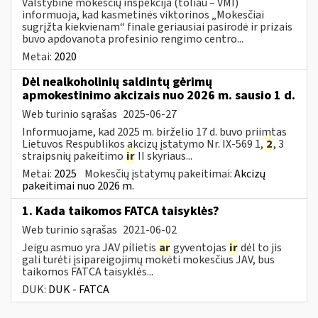
Valstybinė mokesčių inspekcija (toliau – VMI)
informuoja, kad kasmetinės viktorinos „Mokesčiai
sugrįžta kiekvienam“ finale geriausiai pasirodė ir prizais
buvo apdovanota profesinio rengimo centro...
Metai:
2020
Dėl nealkoholinių saldintų gėrimų
apmokestinimo akcizais nuo 2026 m. sausio 1 d.
Web turinio sąrašas
2025-06-27
Informuojame, kad 2025 m. birželio 17 d. buvo priimtas
Lietuvos Respublikos akcizų įstatymo Nr. IX-569 1,
2
, 3
straipsnių pakeitimo
ir
II skyriaus...
Metai:
2025
Mokesčių įstatymų pakeitimai:
Akcizų
pakeitimai nuo 2026 m.
1. Kada taikomos FATCA taisyklės?
Web turinio sąrašas
2021-06-02
Jeigu asmuo yra JAV pilietis
ar
gyventojas
ir
dėl to jis
gali turėti įsipareigojimų mokėti mokesčius JAV, bus
taikomos FATCA taisyklės...
DUK:
DUK - FATCA