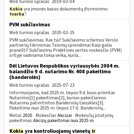
Web turinio sąrašas
2019-03-04
Kokia
yra įmonės kasos dokumentų įforminimo
tvarka
?
PVM sukčiavimas
Web turinio sąrašas
2020-02-25
PVM sukčiavimas. Kas tai? Sukčiavimo schemos Verslo
partnerių tikrinimas Teismų sprendimai Kaip galiu
pranešti? Sukčiavimu Pridėtinės vertės mokesčio (PVM)
srityje vadinama tokia veika, kuria...
Dėl Lietuvos Respublikos vyriausybės 2004 m.
balandžio 9 d. nutarimo Nr. 408 pakeitimo
(banderolės)
Web turinio sąrašas
2025-07-23
Informuojame, kad 2025 m. liepos 9 d. buvo priimtas
Nutarimo[1] pakeitimas[2], kuriuo pakeičiamos
Nutarimu patvirtintos Banderolių taisyklės[3].
Pakeitimu nuo 2025 m. liepos 17 d.: Banderolių...
Metai:
2025
Mokesčiai:
Akcizai
Mokesčių įstatymų
pakeitimai:
Akcizų pakeitimai nuo 2025 m.
Kokia
yra kontroliuojamų vienetų
ir