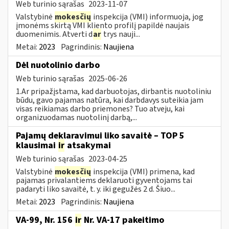
Web turinio sąrašas
2023-11-07
Valstybinė
mokesčių
inspekcija (VMI) informuoja, jog
įmonėms skirtą VMI kliento profilį papildė naujais
duomenimis. Atverti d
ar
trys nauji...
Metai:
2023
Pagrindinis:
Naujiena
Dėl nuotolinio darbo
Web turinio sąrašas
2025-06-26
1.Ar pripažįstama, kad darbuotojas, dirbantis nuotoliniu
būdu, gavo pajamas natūra, kai darbdavys suteikia jam
visas reikiamas darbo priemones? Tuo atveju, kai
organizuodamas nuotolinį darbą,...
Pajamų deklaravimui liko savaitė – TOP 5
klausimai
ir
atsakymai
Web turinio sąrašas
2023-04-25
Valstybinė
mokesčių
inspekcija (VMI) primena, kad
pajamas privalantiems deklaruoti gyventojams tai
padaryti liko savaitė, t. y. iki gegužės 2 d. Šiuo...
Metai:
2023
Pagrindinis:
Naujiena
VA-99, Nr. 156
ir
Nr. VA-17 pakeitimo