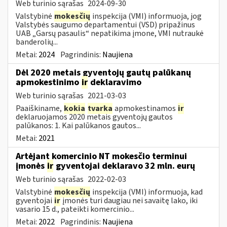
Web turinio sąrašas
2024-09-30
Valstybinė
mokesčių
inspekcija (VMI) informuoja, jog
Valstybės saugumo departamentui (VSD) pripažinus
UAB „Garsų pasaulis“ nepatikima įmone, VMI nutraukė
banderolių...
Metai:
2024
Pagrindinis:
Naujiena
Dėl 2020 metais gyventojų gautų palūkanų
apmokestinimo
ir
deklaravimo
Web turinio sąrašas
2021-03-03
Paaiškiname,
kokia
tvarka
apmokestinamos
ir
deklaruojamos 2020 metais gyventojų gautos
palūkanos: 1. Kai palūkanos gautos...
Metai:
2021
Artėjant komercinio NT mokesčio terminui
įmonės
ir
gyventojai deklaravo 32 mln. eurų
Web turinio sąrašas
2022-02-03
Valstybinė
mokesčių
inspekcija (VMI) informuoja, kad
gyventojai
ir
įmonės turi daugiau nei savaitę lako, iki
vasario 15 d., pateikti komercinio...
Metai:
2022
Pagrindinis:
Naujiena