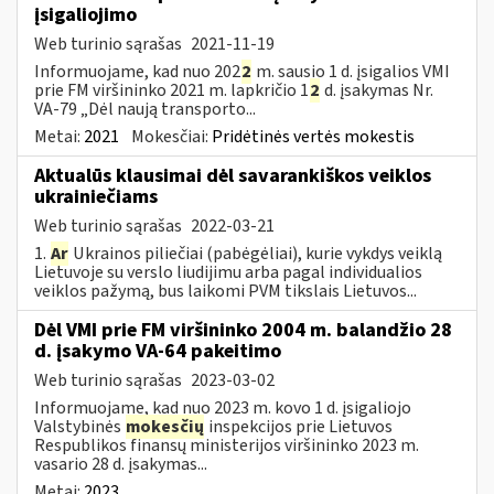
įsigaliojimo
Web turinio sąrašas
2021-11-19
Informuojame, kad nuo 202
2
m. sausio 1 d. įsigalios VMI
prie FM viršininko 2021 m. lapkričio 1
2
d. įsakymas Nr.
VA-79 „Dėl naują transporto...
Metai:
2021
Mokesčiai:
Pridėtinės vertės mokestis
Aktualūs klausimai dėl savarankiškos veiklos
ukrainiečiams
Web turinio sąrašas
2022-03-21
1.
Ar
Ukrainos piliečiai (pabėgėliai), kurie vykdys veiklą
Lietuvoje su verslo liudijimu arba pagal individualios
veiklos pažymą, bus laikomi PVM tikslais Lietuvos...
Dėl VMI prie FM viršininko 2004 m. balandžio 28
d. įsakymo VA-64 pakeitimo
Web turinio sąrašas
2023-03-02
Informuojame, kad nuo 2023 m. kovo 1 d. įsigaliojo
Valstybinės
mokesčių
inspekcijos prie Lietuvos
Respublikos finansų ministerijos viršininko 2023 m.
vasario 28 d. įsakymas...
Metai:
2023