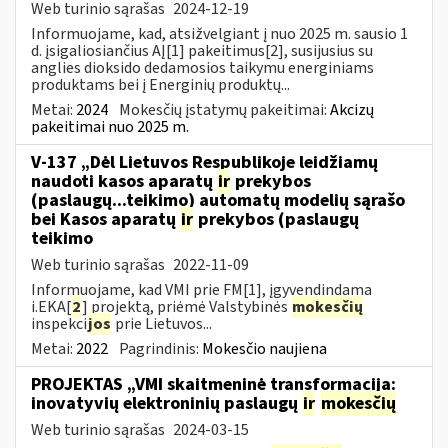
Web turinio sąrašas
2024-12-19
Informuojame, kad, atsižvelgiant į nuo 2025 m. sausio 1
d. įsigaliosiančius AĮ[1] pakeitimus[2], susijusius su
anglies dioksido dedamosios taikymu energiniams
produktams bei į Energinių produktų...
Metai:
2024
Mokesčių įstatymų pakeitimai:
Akcizų
pakeitimai nuo 2025 m.
V-137 „Dėl Lietuvos Respublikoje leidžiamų
naudoti kasos aparatų
ir
prekybos
(paslaugų...teikimo) automatų modelių sąrašo
bei Kasos aparatų
ir
prekybos (paslaugų
teikimo
Web turinio sąrašas
2022-11-09
Informuojame, kad VMI prie FM[1], įgyvendindama
i.EKA[
2
] projektą, priėmė Valstybinės
mokesčių
inspekci
jos
prie Lietuvos...
Metai:
2022
Pagrindinis:
Mokesčio naujiena
PROJEKTAS „VMI skaitmeninė transformacija:
inovatyvių elektroninių paslaugų
ir
mokesčių
Web turinio sąrašas
2024-03-15