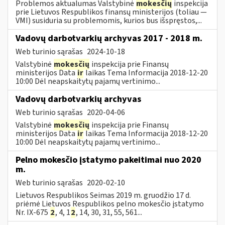
Problemos aktualumas Valstybinė
mokesčių
inspekcija
prie Lietuvos Respublikos finansų ministerijos (toliau ―
VMI) susiduria su problemomis, kurios bus išspręstos,...
Vadovų darbotvarkių archyvas 2017 - 2018 m.
Web turinio sąrašas
2024-10-18
Valstybinė
mokesčių
inspekcija prie Finansų
ministerijos Data
ir
laikas Tema Informacija 2018-12-20
10:00 Dėl neapskaitytų pajamų vertinimo...
Vadovų darbotvarkių archyvas
Web turinio sąrašas
2020-04-06
Valstybinė
mokesčių
inspekcija prie Finansų
ministerijos Data
ir
laikas Tema Informacija 2018-12-20
10:00 Dėl neapskaitytų pajamų vertinimo...
Pelno mokesčio įstatymo pakeitimai nuo 2020
m.
Web turinio sąrašas
2020-02-10
Lietuvos Respublikos Seimas 2019 m. gruodžio 17 d.
priėmė Lietuvos Respublikos pelno mokesčio įstatymo
Nr. IX-675
2
, 4, 1
2
, 14, 30, 31, 55, 561...