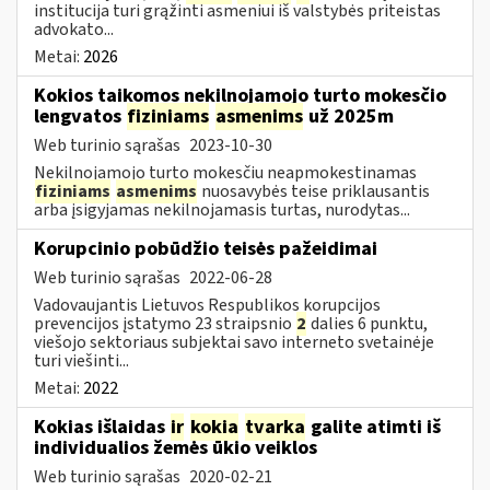
institucija turi grąžinti asmeniui iš valstybės priteistas
advokato...
Metai:
2026
Kokios taikomos nekilnojamojo turto mokesčio
lengvatos
fiziniams
asmenims
už 2025m
Web turinio sąrašas
2023-10-30
Nekilnojamojo turto mokesčiu neapmokestinamas
fiziniams
asmenims
nuosavybės teise priklausantis
arba įsigyjamas nekilnojamasis turtas, nurodytas...
Korupcinio pobūdžio teisės pažeidimai
Web turinio sąrašas
2022-06-28
Vadovaujantis Lietuvos Respublikos korupcijos
prevencijos įstatymo 23 straipsnio
2
dalies 6 punktu,
viešojo sektoriaus subjektai savo interneto svetainėje
turi viešinti...
Metai:
2022
Kokias išlaidas
ir
kokia
tvarka
galite atimti iš
individualios žemės ūkio veiklos
Web turinio sąrašas
2020-02-21