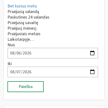
Bet kuriuo metu
Praėjusią valandą
Paskutines 24 valandas
Praėjusią savaitę
Praėjusį mėnesį
Praėjusiais metais
Laikotarpyje…
Nuo
Iki
Paieška