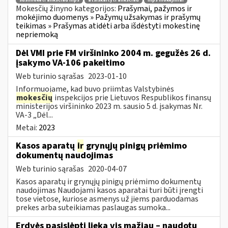
susimokėti anksčiau mps
atsiskaityti anksčiau
mps mokėjimai
Mokesčių žinyno kategorijos:
Prašymai, pažymos ir
mokėjimo duomenys » Pažymų užsakymas ir prašymų
teikimas » Prašymas atidėti arba išdėstyti mokestinę
nepriemoką
Dėl VMI prie FM viršininko 2004 m. gegužės 26 d.
įsakymo VA-106 pakeitimo
Web turinio sąrašas
2023-01-10
Informuojame, kad buvo priimtas Valstybinės
mokesčių
inspekcijos prie Lietuvos Respublikos finansų
ministerijos viršininko 2023 m. sausio 5 d. įsakymas Nr.
VA-3 „Dėl...
Metai:
2023
Kasos aparatų
ir
grynųjų pinigų priėmimo
dokumentų naudojimas
Web turinio sąrašas
2020-04-07
Kasos aparatų ir grynųjų pinigų priėmimo dokumentų
naudojimas Naudojami kasos aparatai turi būti įrengti
tose vietose, kuriose asmenys už jiems parduodamas
prekes arba suteikiamas paslaugas sumoka...
Erdvės pasislėpti lieka vis mažiau – naudotų