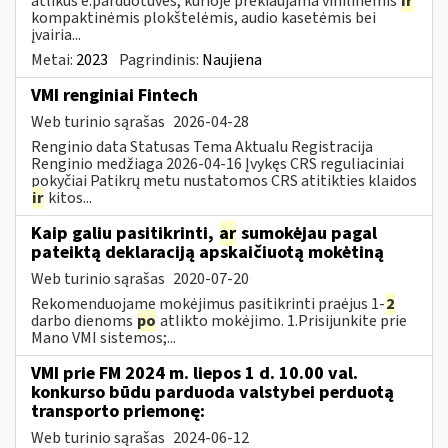
atlikus e.parduotuvės, kurioje prekiaujama vinilinėmis
ir
kompaktinėmis plokštelėmis, audio kasetėmis bei
įvairia...
Metai:
2023
Pagrindinis:
Naujiena
VMI renginiai Fintech
Web turinio sąrašas
2026-04-28
Renginio data Statusas Tema Aktualu Registracija
Renginio medžiaga 2026-04-16 Įvykęs CRS reguliaciniai
pokyčiai Patikrų metu nustatomos CRS atitikties klaidos
ir
kitos...
Kaip galiu pasitikrinti,
ar
sumokėjau pagal
pateiktą deklaraciją apskaičiuotą mokėtiną
Web turinio sąrašas
2020-07-20
Rekomenduojame mokėjimus pasitikrinti praėjus 1-
2
darbo dienoms
po
atlikto mokėjimo. 1.Prisijunkite prie
Mano VMI sistemos;...
VMI prie FM 2024 m. liepos 1 d. 10.00 val.
konkurso būdu parduoda valstybei perduotą
transporto priemonę:
Web turinio sąrašas
2024-06-12