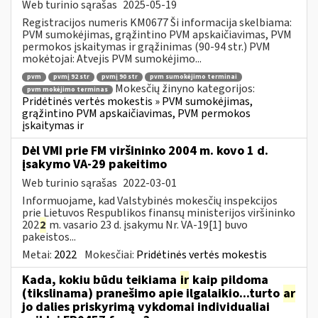
Web turinio sąrašas
2025-05-19
Registracijos numeris KM0677 Ši informacija skelbiama:
PVM sumokėjimas, grąžintino PVM apskaičiavimas, PVM
permokos įskaitymas ir grąžinimas (90-94 str.) PVM
mokėtojai: Atvejis PVM sumokėjimo...
pvm
pvmį 92 str
pvmį 90 str
pvm sumokėjimo terminai
Mokesčių žinyno kategorijos:
pvm mokėjimo terminas
Pridėtinės vertės mokestis » PVM sumokėjimas,
grąžintino PVM apskaičiavimas, PVM permokos
įskaitymas ir
Dėl VMI prie FM viršininko 2004 m. kovo 1 d.
įsakymo VA-29 pakeitimo
Web turinio sąrašas
2022-03-01
Informuojame, kad Valstybinės mokesčių inspekcijos
prie Lietuvos Respublikos finansų ministerijos viršininko
202
2
m. vasario 23 d. įsakymu Nr. VA-19[1] buvo
pakeistos...
Metai:
2022
Mokesčiai:
Pridėtinės vertės mokestis
Kada, kokiu būdu teikiama
ir
kaip pildoma
(tikslinama) pranešimo apie ilgalaikio...turto
ar
jo dalies priskyrimą vykdomai individualiai