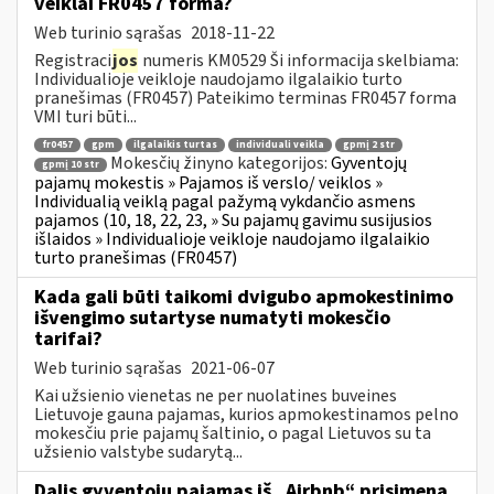
veiklai FR0457 forma?
Web turinio sąrašas
2018-11-22
Registraci
jos
numeris KM0529 Ši informacija skelbiama:
Individualioje veikloje naudojamo ilgalaikio turto
pranešimas (FR0457) Pateikimo terminas FR0457 forma
VMI turi būti...
fr0457
gpm
ilgalaikis turtas
individuali veikla
gpmį 2 str
Mokesčių žinyno kategorijos:
Gyventojų
gpmį 10 str
pajamų mokestis » Pajamos iš verslo/ veiklos »
Individualią veiklą pagal pažymą vykdančio asmens
pajamos (10, 18, 22, 23, » Su pajamų gavimu susijusios
išlaidos » Individualioje veikloje naudojamo ilgalaikio
turto pranešimas (FR0457)
Kada gali būti taikomi dvigubo apmokestinimo
išvengimo sutartyse numatyti mokesčio
tarifai?
Web turinio sąrašas
2021-06-07
Kai užsienio vienetas ne per nuolatines buveines
Lietuvoje gauna pajamas, kurios apmokestinamos pelno
mokesčiu prie pajamų šaltinio, o pagal Lietuvos su ta
užsienio valstybe sudarytą...
Dalis gyventojų pajamas iš „Airbnb“ prisimena