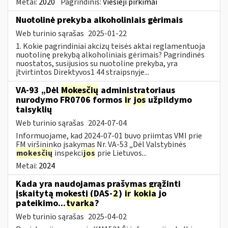
Metai:
2020
Pagrindinis:
Viešieji pirkimai
Nuotolinė prekyba alkoholiniais gėrimais
Web turinio sąrašas
2025-01-22
1. Kokie pagrindiniai akcizų teisės aktai reglamentuoja
nuotolinę prekybą alkoholiniais gėrimais? Pagrindinės
nuostatos, susijusios su nuotoline prekyba, yra
įtvirtintos Direktyvos1 44 straipsnyje...
VA-93 „Dėl
Mokesčių
administratoriaus
nurodymo FR0706 formos
ir
jos
užpildymo
taisyklių
Web turinio sąrašas
2024-07-04
Informuojame, kad 2024-07-01 buvo priimtas VMI prie
FM viršininko įsakymas Nr. VA-53 „Dėl Valstybinės
mokesčių
inspekci
jos
prie Lietuvos...
Metai:
2024
Kada yra naudojamas prašymas grąžinti
įskaitytą mokestį (DAS-
2
)
ir
kokia
jo
pateikimo...
tvarka
?
Web turinio sąrašas
2025-04-02