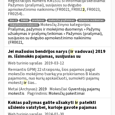
Registracijos numeris KM1531 Ši informacija skelbiama:
Pažymos (prašymai), susijusios su dvigubo
apmokestinimo naikinimu (FR0021, FR002
2
, FR0023,
FR0254)...
das-2
fr0022
prašymas
mokesčio grąžinimas
užsienio rezidentas
Mokesčių žinyno kategorijos:
išskaičiuotas mokestis
Prašymai, pažymos ir mokėjimo duomenys » Pažymų
užsakymas ir prašymų teikimas » Pažymos (prašymai),
susijusios su dvigubo apmokestinimo naikinimu
(FR0021,
Jei mažosios bendrijos narys (
ir
vadovas) 2019
m. išsimokės pajamas, susijusias su
Web turinio sąrašas
2019-03-12
Remiantis GPMĮ 22 straipsniu, šios pajamos pagal
mokesčio mokėjimo tvarką yra priskiriamos B klasės
pajamoms, nuo kurių apskaičiuoti, sumokėti pajamų
mokestį
ir
šias...
Metai (Archyvas):
2019
Mokesčiai:
Gyventojų pajamų
mokestis
Pagrindinis:
Mokesčių pakeitimai
Kokias pažymas galite užsakyti
ir
pateikti
užsienio valstybei, kurioje gavote pajamas
Web turinio sąrašas
2024-01-30