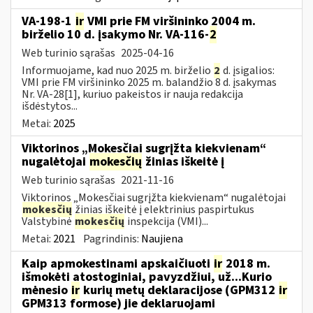
VA-198-1
ir
VMI prie FM viršininko 2004 m.
birželio 10 d. įsakymo Nr. VA-116-
2
Web turinio sąrašas
2025-04-16
Informuojame, kad nuo 2025 m. birželio
2
d. įsigalios:
VMI prie FM viršininko 2025 m. balandžio 8 d. įsakymas
Nr. VA-28[1], kuriuo pakeistos ir nauja redakcija
išdėstytos...
Metai:
2025
Viktorinos „Mokesčiai sugrįžta kiekvienam“
nugalėtojai
mokesčių
žinias iškeitė į
Web turinio sąrašas
2021-11-16
Viktorinos „Mokesčiai sugrįžta kiekvienam“ nugalėtojai
mokesčių
žinias iškeitė į elektrinius paspirtukus
Valstybinė
mokesčių
inspekcija (VMI)...
Metai:
2021
Pagrindinis:
Naujiena
Kaip apmokestinami apskaičiuoti
ir
2018 m.
išmokėti atostoginiai, pavyzdžiui, už...Kurio
mėnesio
ir
kurių metų deklaracijose (GPM312
ir
GPM313 formose) jie deklaruojami