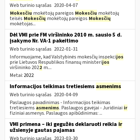
Web turinio sąrašas
2020-04-07
Mokesčių
mokėtojų pareigos
Mokesčių
mokėtojų
teisės
Mokesčių
mokėtojų pareigos
Mokesčių
mokėtojas...
Dėl VMI prie FM viršininko 2010 m. sausio 5 d.
įsakymo Nr. VA-1 pakeitimo
Web turinio sąrašas
2022-01-31
Informuojame, kad Valstybinės mokesčių inspekci
jos
prie Lietuvos Respublikos finansų ministeri
jos
viršininko 202
2
m....
Metai:
2022
Informacijos teikimas tretiesiems
asmenims
Web turinio sąrašas
2020-04-09
Paslaugos pavadinimas - Informacijos teikimas
tretiesiems
asmenims
. Paslaugos gavėjai - Juridiniai
ir
fiziniai asmenys. Paslaugos apibūdinimas: ...
VMI primena – iki gegužės deklaruoti reikia
ir
užsienyje gautas pajamas
Web turinio sąrašas
2023-03-30