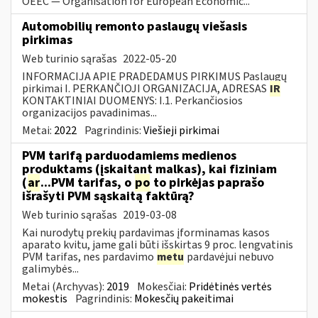
OEEC — Organisation for European Economic...
Automobilių remonto paslaugų viešasis
pirkimas
Web turinio sąrašas
2022-05-20
INFORMACIJA APIE PRADEDAMUS PIRKIMUS Paslaugų
pirkimai I. PERKANČIOJI ORGANIZACIJA, ADRESAS
IR
KONTAKTINIAI DUOMENYS: I.1. Perkančiosios
organizacijos pavadinimas...
Metai:
2022
Pagrindinis:
Viešieji pirkimai
PVM tarifą parduodamiems medienos
produktams (įskaitant malkas), kai fiziniam
(
ar
...PVM tarifas, o
po
to pirkėjas paprašo
išrašyti PVM sąskaitą faktūrą?
Web turinio sąrašas
2019-03-08
Kai nurodytų prekių pardavimas įforminamas kasos
aparato kvitu, jame gali būti išskirtas 9 proc. lengvatinis
PVM tarifas, nes pardavimo
metu
pardavėjui nebuvo
galimybės...
Metai (Archyvas):
2019
Mokesčiai:
Pridėtinės vertės
mokestis
Pagrindinis:
Mokesčių pakeitimai