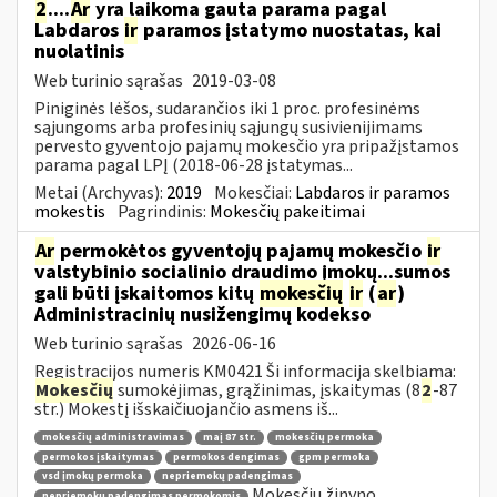
2
....
Ar
yra laikoma gauta parama pagal
Labdaros
ir
paramos įstatymo nuostatas, kai
nuolatinis
Web turinio sąrašas
2019-03-08
Piniginės lėšos, sudarančios iki 1 proc. profesinėms
sąjungoms arba profesinių sąjungų susivienijimams
pervesto gyventojo pajamų mokesčio yra pripažįstamos
parama pagal LPĮ (2018-06-28 įstatymas...
Metai (Archyvas):
2019
Mokesčiai:
Labdaros ir paramos
mokestis
Pagrindinis:
Mokesčių pakeitimai
Ar
permokėtos gyventojų pajamų mokesčio
ir
valstybinio socialinio draudimo įmokų...sumos
gali būti įskaitomos kitų
mokesčių
ir
(
ar
)
Administracinių nusižengimų kodekso
Web turinio sąrašas
2026-06-16
Registracijos numeris KM0421 Ši informacija skelbiama:
Mokesčių
sumokėjimas, grąžinimas, įskaitymas (8
2
-87
str.) Mokestį išskaičiuojančio asmens iš...
mokesčių administravimas
maį 87 str.
mokesčių permoka
permokos įskaitymas
permokos dengimas
gpm permoka
vsd įmokų permoka
nepriemokų padengimas
Mokesčių žinyno
nepriemokų padengimas permokomis