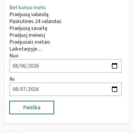
Bet kuriuo metu
Praėjusią valandą
Paskutines 24 valandas
Praėjusią savaitę
Praėjusį mėnesį
Praėjusiais metais
Laikotarpyje…
Nuo
Iki
Paieška