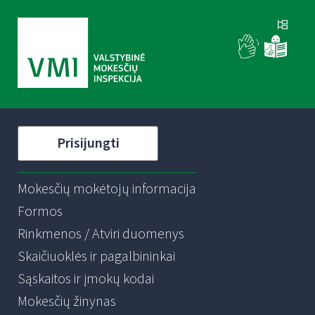
Prisijungti
Mokesčių mokėtojų informacija
Formos
Rinkmenos / Atviri duomenys
Skaičiuoklės ir pagalbininkai
Sąskaitos ir įmokų kodai
Mokesčių žinynas