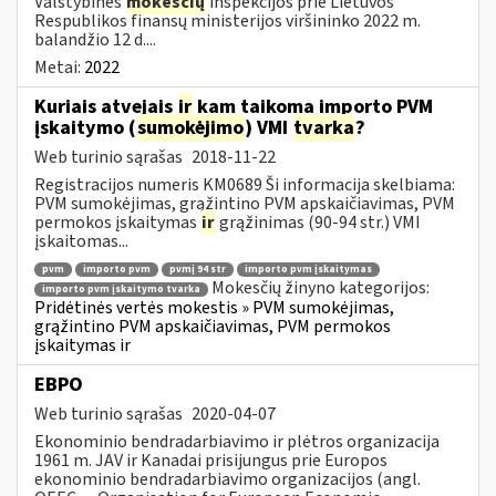
Valstybinės
mokesčių
inspekcijos prie Lietuvos
Respublikos finansų ministerijos viršininko 2022 m.
balandžio 12 d....
Metai:
2022
Kuriais atvejais
ir
kam taikoma importo PVM
įskaitymo (
sumokėjimo
) VMI
tvarka
?
Web turinio sąrašas
2018-11-22
Registracijos numeris KM0689 Ši informacija skelbiama:
PVM sumokėjimas, grąžintino PVM apskaičiavimas, PVM
permokos įskaitymas
ir
grąžinimas (90-94 str.) VMI
įskaitomas...
pvm
importo pvm
pvmį 94 str
importo pvm įskaitymas
Mokesčių žinyno kategorijos:
importo pvm įskaitymo tvarka
Pridėtinės vertės mokestis » PVM sumokėjimas,
grąžintino PVM apskaičiavimas, PVM permokos
įskaitymas ir
EBPO
Web turinio sąrašas
2020-04-07
Ekonominio bendradarbiavimo ir plėtros organizacija
1961 m. JAV ir Kanadai prisijungus prie Europos
ekonominio bendradarbiavimo organizacijos (angl.