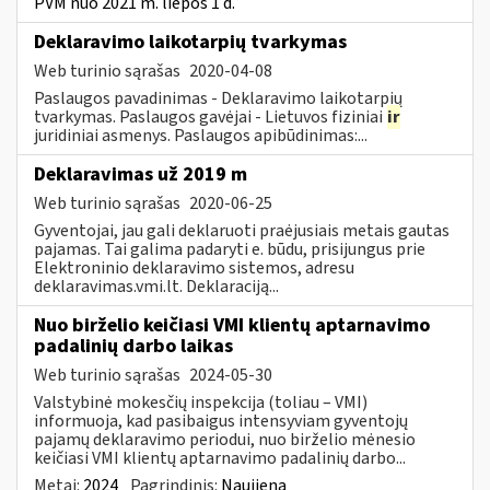
PVM nuo 2021 m. liepos 1 d.
Deklaravimo laikotarpių tvarkymas
Web turinio sąrašas
2020-04-08
Paslaugos pavadinimas - Deklaravimo laikotarpių
tvarkymas. Paslaugos gavėjai - Lietuvos fiziniai
ir
juridiniai asmenys. Paslaugos apibūdinimas:...
Deklaravimas už 2019 m
Web turinio sąrašas
2020-06-25
Gyventojai, jau gali deklaruoti praėjusiais metais gautas
pajamas. Tai galima padaryti e. būdu, prisijungus prie
Elektroninio deklaravimo sistemos, adresu
deklaravimas.vmi.lt. Deklaraciją...
Nuo birželio keičiasi VMI klientų aptarnavimo
padalinių darbo laikas
Web turinio sąrašas
2024-05-30
Valstybinė mokesčių inspekcija (toliau – VMI)
informuoja, kad pasibaigus intensyviam gyventojų
pajamų deklaravimo periodui, nuo birželio mėnesio
keičiasi VMI klientų aptarnavimo padalinių darbo...
Metai:
2024
Pagrindinis:
Naujiena