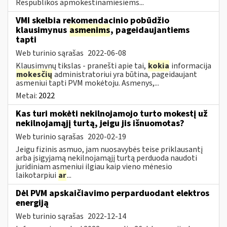
Respublikos apmokestinamiesiems...
VMI skelbia rekomendacinio pobūdžio
klausimynus
asmenims
, pageidaujantiems
tapti
Web turinio sąrašas
2022-06-08
Klausimynų tikslas - pranešti apie tai,
kokia
informacija
mokesčių
administratoriui yra būtina, pageidaujant
asmeniui tapti PVM mokėtoju. Asmenys,...
Metai:
2022
Kas turi mokėti nekilnojamojo turto mokestį už
nekilnojamąjį turtą, jeigu jis išnuomotas?
Web turinio sąrašas
2020-02-19
Jeigu fizinis asmuo, jam nuosavybės teise priklausantį
arba įsigyjamą nekilnojamąjį turtą perduoda naudoti
juridiniam asmeniui ilgiau kaip vieno mėnesio
laikotarpiui
ar
...
Dėl PVM apskaičiavimo perparduodant elektros
energiją
Web turinio sąrašas
2022-12-14