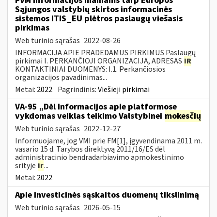
PVM informacijos mainams tarp Europos
Sąjungos valstybių skirtos informacinės
sistemos ITIS_EU plėtros paslaugų viešasis
pirkimas
Web turinio sąrašas
2022-08-26
INFORMACIJA APIE PRADEDAMUS PIRKIMUS Paslaugų
pirkimai I. PERKANČIOJI ORGANIZACIJA, ADRESAS
IR
KONTAKTINIAI DUOMENYS: I.1. Perkančiosios
organizacijos pavadinimas...
Metai:
2022
Pagrindinis:
Viešieji pirkimai
VA-95 „Dėl Informacijos apie platformose
vykdomas veiklas teikimo Valstybinei
mokesčių
Web turinio sąrašas
2022-12-27
Informuojame, jog VMI prie FM[1], įgyvendinama 2011 m.
vasario 15 d. Tarybos direktyvą 2011/16/ES dėl
administracinio bendradarbiavimo apmokestinimo
srityje
ir
...
Metai:
2022
Apie investicinės sąskaitos duomenų tikslinimą
Web turinio sąrašas
2026-05-15