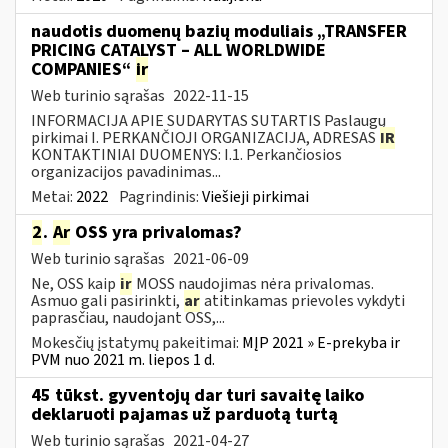
naudotis duomenų bazių moduliais „TRANSFER
PRICING CATALYST – ALL WORLDWIDE
COMPANIES“
ir
Web turinio sąrašas
2022-11-15
INFORMACIJA APIE SUDARYTAS SUTARTIS Paslaugų
pirkimai I. PERKANČIOJI ORGANIZACIJA, ADRESAS
IR
KONTAKTINIAI DUOMENYS: I.1. Perkančiosios
organizacijos pavadinimas...
Metai:
2022
Pagrindinis:
Viešieji pirkimai
2
.
Ar
OSS yra privalomas?
Web turinio sąrašas
2021-06-09
Ne, OSS kaip
ir
MOSS naudojimas nėra privalomas.
Asmuo gali pasirinkti,
ar
atitinkamas prievoles vykdyti
paprasčiau, naudojant OSS,...
Mokesčių įstatymų pakeitimai:
MĮP 2021 » E-prekyba ir
PVM nuo 2021 m. liepos 1 d.
45 tūkst. gyventojų dar turi savaitę laiko
deklaruoti pajamas už parduotą turtą
Web turinio sąrašas
2021-04-27