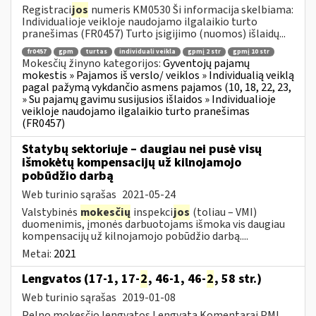
Registraci
jos
numeris KM0530 Ši informacija skelbiama:
Individualioje veikloje naudojamo ilgalaikio turto
pranešimas (FR0457) Turto įsigijimo (nuomos) išlaidų...
fr0457
gpm
turtas
individuali veikla
gpmį 2 str
gpmį 10 str
Mokesčių žinyno kategorijos:
Gyventojų pajamų
mokestis » Pajamos iš verslo/ veiklos » Individualią veiklą
pagal pažymą vykdančio asmens pajamos (10, 18, 22, 23,
» Su pajamų gavimu susijusios išlaidos » Individualioje
veikloje naudojamo ilgalaikio turto pranešimas
(FR0457)
Statybų sektoriuje – daugiau nei pusė visų
išmokėtų kompensacijų už kilnojamojo
pobūdžio darbą
Web turinio sąrašas
2021-05-24
Valstybinės
mokesčių
inspekci
jos
(toliau – VMI)
duomenimis, įmonės darbuotojams išmoka vis daugiau
kompensacijų už kilnojamojo pobūdžio darbą....
Metai:
2021
Lengvatos (17-1, 17-
2
, 46-1, 46-
2
, 58 str.)
Web turinio sąrašas
2019-01-08
Pelno mokesčio lengvatos Lengvata Komentarai PMĮ