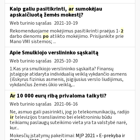
Kaip galiu pasitikrinti,
ar
sumokėjau
apskaičiuotą žemės mokestį?
Web turinio sąrašas
2021-10-19
Rekomenduojame mokėjimus pasitikrinti praėjus 1-
2
darbo dienoms
po
atlikto mokėjimo. Prisijunkite prie
Mano VMI sistemos; ...
Apie Smulkiojo verslininko sąskaitą
Web turinio sąrašas
2025-10-20
1.Kas yra smulkiojo verslininko sąskaita? Finansų
įstaigoje atidaryta individualią veiklą vykdančio asmens
(išskyrus fizinius asmenis, įsigijusius verslo liudijimus,
vykdančius žemės ūkio veiklą,...
Ar
10 000 eurų ribą privaloma taikyti?
Web turinio sąrašas
2021-06-16
Ne, asmuo gali pasirinkti, jog jo telekomunikacijų, radijo
ir
televizijos transliavimo bei elektroniniu būdu
teikiamų paslaugų suteikimo vieta yra ta valstybė narė,
kur...
Mokesčių įstatymų pakeitimai:
MĮP 2021 » E-prekyba ir