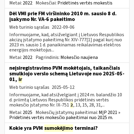
Metai:
2022
Mokesčiai:
Pridėtinės vertės mokestis
Dėl VMI prie FM viršininko 2010 m. sausio 8 d.
įsakymo Nr. VA-6 pakeitimo
Web turinio sąrašas
2022-09-06
Informuojame, kad, atsižvelgiant į Lietuvos Respublikos
akcizų įstatymo pakeitimą Nr. XIV-777[1] pagal kurį nuo
2023 m. sausio 1 d. panaikinamas reikalavimas elektros
energijos mokėtojus...
Metai:
2022
Pagrindinis:
Mokesčio naujiena
neįsiregistravimo PVM mokėtojais, taikančiais
smulkiojo verslo schemą Lietuvoje nuo 2025-05-
01,
ir
Web turinio sąrašas
2025-05-12
Informuojame, kad atsižvelgiant į 2024 m. balandžio 10
d. priimtą Lietuvos Respublikos pridėtinės vertės
mokesčio įstatymo Nr. IX-751
2
, 13, 15, 28, 31,...
Metai:
2025
Mokesčių įstatymų pakeitimai:
MĮP 2021 »
Pridėtinės vertės mokesčio pakeitimai nuo 2025 m.
Kokie yra PVM
sumokėjimo
terminai?