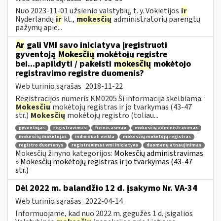
Nuo 2023-11-01 užsienio valstybių, t. y. Vokietijos
ir
Nyderlandų
ir
kt.,
mokesčių
administratorių parengtų
pažymų apie...
Ar
gali VMI savo iniciatyva įregistruoti
gyventoją
Mokesčių
mokėtojų registre
bei...papildyti / pakeisti
mokesčių
mokėtojo
registravimo registre duomenis?
Web turinio sąrašas
2018-11-22
Registracijos numeris KM0205 Ši informacija skelbiama:
Mokesčių
mokėtojų registras ir jo tvarkymas (43-47
str.)
Mokesčių
mokėtojų registro (toliau...
gyventojas
registravimas
fizinis asmuo
mokesčių administravimas
mokesčių mokėtojas
individuali veikla
mokesčių mokėtojų registras
registro duomenys
registravimas vmi iniciatyva
duomenų atnaujinimas
Mokesčių žinyno kategorijos:
Mokesčių administravimas
» Mokesčių mokėtojų registras ir jo tvarkymas (43-47
str.)
Dėl 2022 m. balandžio 12 d. įsakymo Nr. VA-34
Web turinio sąrašas
2022-04-14
Informuojame, kad nuo 2022 m. gegužės 1 d. įsigalios