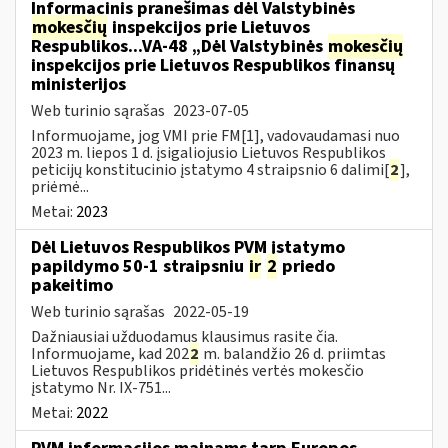
Informacinis pranešimas dėl Valstybinės
mokesčių
inspekcijos prie Lietuvos
Respublikos...VA-48 „Dėl Valstybinės
mokesčių
inspekcijos prie Lietuvos Respublikos finansų
ministerijos
Web turinio sąrašas
2023-07-05
Informuojame, jog VMI prie FM[1], vadovaudamasi nuo
2023 m. liepos 1 d. įsigaliojusio Lietuvos Respublikos
peticijų konstitucinio įstatymo 4 straipsnio 6 dalimi[
2
],
priėmė...
Metai:
2023
Dėl Lietuvos Respublikos PVM įstatymo
papildymo 50-1 straipsniu
ir
2
priedo
pakeitimo
Web turinio sąrašas
2022-05-19
Dažniausiai užduodamus klausimus rasite čia.
Informuojame, kad 202
2
m. balandžio 26 d. priimtas
Lietuvos Respublikos pridėtinės vertės mokesčio
įstatymo Nr. IX-751...
Metai:
2022