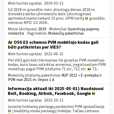
Web turinio sąrašas
2019-03-12
Už 2018 m. gruodžio mėn. atostogų dienas 2018 m.
išmokėta darbo užmokesčio dalis (atostoginiai)
apmokestinama taikant 15 proc. GPM tarifą
ir
gruodžio
mėnesio NPD. Už 2018...
Metai (Archyvas):
2019
Mokesčiai:
Gyventojų pajamų
mokestis
Pagrindinis:
Mokesčių pakeitimai
Ar
OSS ES schemos PVM mokėtojo kodas gali
būti patikrintas per VIES?
Web turinio sąrašas
2021-06-21
Per VIES gali būti tikrinamas tik įprastas PVM mokėtojo
kodas, kuris buvo suteiktas asmeniui, įregistruotam PVM
mokėtoju pagal PVM įstatymo 71 str., 711 str.
ar
72...
Mokesčių įstatymų pakeitimai:
MĮP 2021 » E-prekyba ir
PVM nuo 2021 m. liepos 1 d.
Informacija aktuali iki 2025-05-01) Naudojuosi
Bolt, Booking, Airbnb, Facebook, Google
ir
Web turinio sąrašas
2023-10-12
Įprastai teikiamų paslaugų pardavimo PVM apskaičiuoja
ir
į biudžetą moka paslaugų teikėjas. Tačiau Lietuvos