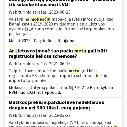
tik sulaukę klausimų iš VMI
Web turinio sąrašas
2023-06-15
Valstybinė
mokesčių
inspekcija (VMI) informuoja, kad
išanalizavus 2019-2020 m. duomenis apie Lietuvos
gyventojų „Airbnb.com“ platformai už tarpininkavimo
paslaugas...
Metai:
2023
Pagrindinis:
Naujiena
Ar
Lietuvos įmonė tuo pačiu
metu
gali būti
registruota keliose schemose?
Web turinio sąrašas
2021-06-16
Taip. Lietuvos įmonė tuo pačiu
metu
gali būti
registruota ES schemoje, Importo schemoje
ir
kaip
importo tarpininkė.
Mokesčių įstatymų pakeitimai:
MĮP 2021 » E-prekyba ir
PVM nuo 2021 m. liepos 1 d.
Muzikos prekių e.parduotuvė nedeklaravo
daugiau nei 300 tūkst. eurų pajamų
Web turinio sąrašas
2023-03-27
Valstybinė mokesčių inspekcija (VMI) informuoja, kad