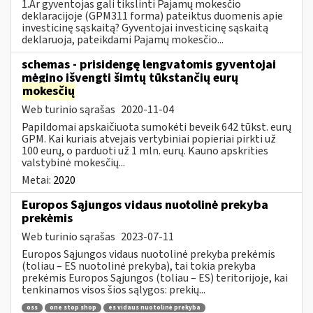
1.Ar gyventojas gali tikslinti Pajamų mokesčio
deklaracijoje (GPM311 forma) pateiktus duomenis apie
investicinę sąskaitą? Gyventojai investicinę sąskaitą
deklaruoja, pateikdami Pajamų mokesčio...
schemas - prisidengę lengvatomis gyventojai
mėgino išvengti šimtų tūkstančių eurų
mokesčių
Web turinio sąrašas
2020-11-04
Papildomai apskaičiuota sumokėti beveik 642 tūkst. eurų
GPM. Kai kuriais atvejais vertybiniai popieriai pirkti už
100 eurų, o parduoti už 1 mln. eurų. Kauno apskrities
valstybinė mokesčių...
Metai:
2020
Europos Sąjungos vidaus nuotolinė prekyba
prekėmis
Web turinio sąrašas
2023-07-11
Europos Sąjungos vidaus nuotolinė prekyba prekėmis
(toliau – ES nuotolinė prekyba), tai tokia prekyba
prekėmis Europos Sąjungos (toliau – ES) teritorijoje, kai
tenkinamos visos šios sąlygos: prekių...
oss
one stop shop
es vidaus nuotolinė prekyba