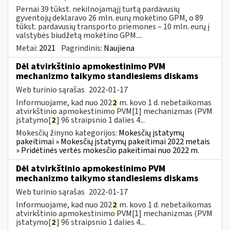
Pernai 39 tūkst. nekilnojamąjį turtą pardavusių
gyventojų deklaravo 26 mln. eurų mokėtino GPM, o 89
tūkst. pardavusių transporto priemones – 10 mln. eurų į
valstybės biudžetą mokėtino GPM....
Metai:
2021
Pagrindinis:
Naujiena
Dėl atvirkštinio apmokestinimo PVM
mechanizmo taikymo standiesiems diskams
Web turinio sąrašas
2022-01-17
Informuojame, kad nuo 202
2
m. kovo 1 d. nebetaikomas
atvirkštinio apmokestinimo PVM[1] mechanizmas (PVM
įstatymo[
2
] 96 straipsnio 1 dalies 4...
Mokesčių žinyno kategorijos:
Mokesčių įstatymų
pakeitimai » Mokesčių įstatymų pakeitimai 2022 metais
» Pridėtinės vertės mokesčio pakeitimai nuo 2022 m.
Dėl atvirkštinio apmokestinimo PVM
mechanizmo taikymo standiesiems diskams
Web turinio sąrašas
2022-01-17
Informuojame, kad nuo 202
2
m. kovo 1 d. nebetaikomas
atvirkštinio apmokestinimo PVM[1] mechanizmas (PVM
įstatymo[
2
] 96 straipsnio 1 dalies 4...