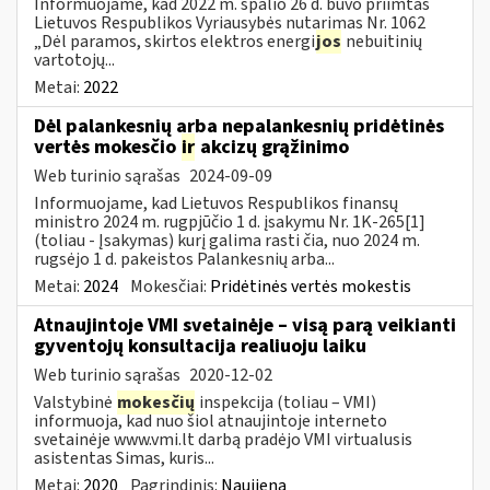
Informuojame, kad 2022 m. spalio 26 d. buvo priimtas
Lietuvos Respublikos Vyriausybės nutarimas Nr. 1062
„Dėl paramos, skirtos elektros energi
jos
nebuitinių
vartotojų...
Metai:
2022
Dėl palankesnių arba nepalankesnių pridėtinės
vertės mokesčio
ir
akcizų grąžinimo
Web turinio sąrašas
2024-09-09
Informuojame, kad Lietuvos Respublikos finansų
ministro 2024 m. rugpjūčio 1 d. įsakymu Nr. 1K-265[1]
(toliau - Įsakymas) kurį galima rasti čia, nuo 2024 m.
rugsėjo 1 d. pakeistos Palankesnių arba...
Metai:
2024
Mokesčiai:
Pridėtinės vertės mokestis
Atnaujintoje VMI svetainėje – visą parą veikianti
gyventojų konsultacija realiuoju laiku
Web turinio sąrašas
2020-12-02
Valstybinė
mokesčių
inspekcija (toliau – VMI)
informuoja, kad nuo šiol atnaujintoje interneto
svetainėje www.vmi.lt darbą pradėjo VMI virtualusis
asistentas Simas, kuris...
Metai:
2020
Pagrindinis:
Naujiena