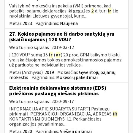
Valstybinė mokesčių inspekcija (VMI) primena, kad
pateikti pajamų deklaracijas iki gegužės
2
d. turi
ir
tie
nuolatiniai Lietuvos gyventojai, kurie...
Metai:
2023
Pagrindinis:
Naujiena
27. Kokios pajamos ne iš darbo santykių yra
įskaičiuojamos į 120 VDU?
Web turinio sąrašas
2019-03-12
Į 120 VDU* sumą 15
ir
(
ar
) 20 proc. GPM taikymo tikslu
yra įskaičiuojamos tokios apmokestinamosios pajamos:
už parduotą ne individualios veiklos...
Metai (Archyvas):
2019
Mokesčiai:
Gyventojų pajamų
mokestis
Pagrindinis:
Mokesčių pakeitimai
Elektroninio deklaravimo sistemos (EDS)
priežiūros paslaugų viešasis pirkimas
Web turinio sąrašas
2020-09-17
INFORMACIJA APIE SUDARYTĄ SUTARTĮ Paslaugų
pirkimai I. PERKANČIOJI ORGANIZACIJA, ADRESAS
IR
KONTAKTINIAI DUOMENYS: I.1. Perkančiosios
organizacijos pavadinimas...
Metai:
2020
Pagrindinis:
Viešieji pirkimai