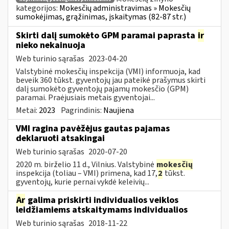
kategorijos:
Mokesčių administravimas » Mokesčių
sumokėjimas, grąžinimas, įskaitymas (82-87 str.)
Skirti dalį sumokėto GPM paramai paprasta
ir
nieko nekainuoja
Web turinio sąrašas
2023-04-20
Valstybinė mokesčių inspekcija (VMI) informuoja, kad
beveik 360 tūkst. gyventojų jau pateikė prašymus skirti
dalį sumokėto gyventojų pajamų mokesčio (GPM)
paramai. Praėjusiais metais gyventojai...
Metai:
2023
Pagrindinis:
Naujiena
VMI ragina pavėžėjus gautas pajamas
deklaruoti atsakingai
Web turinio sąrašas
2020-07-20
2020 m. birželio 11 d., Vilnius. Valstybinė
mokesčių
inspekcija (toliau – VMI) primena, kad 17,
2
tūkst.
gyventojų, kurie pernai vykdė keleivių...
Ar
galima priskirti individualios veiklos
leidžiamiems atskaitymams individualios
Web turinio sąrašas
2018-11-22