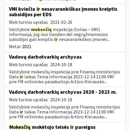
VMI kviečia
ir
nesavarankiškas įmones kreiptis
subsidijos per EDS
Web turinio sąrašas
2021-02-26
Valstybinė
mokesčių
inspekcija (toliau – VMI)
informuoja, jog nuo šiandien dėl negrąžinamosios
subsidijos gali kreiptis
ir
nesavarankiškos įmonės...
Metai:
2021
Vadovų darbotvarkių archyvas
Web turinio sąrašas
2024-10-18
Valstybinė mokesčių inspekcija prie Finansų ministerijos
Data
ir
laikas Tema Informacija 2023-12-14 11:00 VMI
prie FM viršininko pavaduotojo Artūro Klerausko...
Vadovų darbotvarkių archyvas 2020 - 2023 m.
Web turinio sąrašas
2024-10-18
Valstybinė mokesčių inspekcija prie Finansų ministerijos
Data
ir
laikas Tema Informacija 2023-12-14 11:00 VMI
prie FM viršininko pavaduotojo Artūro Klerausko...
Mokesčių
mokėtojo teisės
ir
pareigos