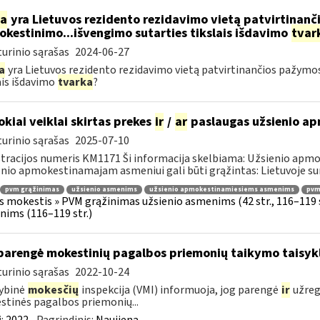
ia
yra Lietuvos rezidento rezidavimo vietą patvirtinan
kestinimo...išvengimo sutarties tikslais išdavimo
tvar
urinio sąrašas
2024-06-27
a
yra Lietuvos rezidento rezidavimo vietą patvirtinančios pažym
ais išdavimo
tvarka
?
okiai veiklai skirtas prekes
ir
/
ar
paslaugas užsienio a
urinio sąrašas
2025-07-10
tracijos numeris KM1171 Ši informacija skelbiama: Užsienio apm
nio apmokestinamajam asmeniui gali būti grąžintas: Lietuvoje s
pvm grąžinimas
užsienio asmenims
užsienio apmokestinamiesiems asmenims
pvmį
s mokestis » PVM grąžinimas užsienio asmenims (42 str., 116–119
ims (116–119 str.)
parengė mokestinių pagalbos priemonių taikymo taisykl
urinio sąrašas
2022-10-24
ybinė
mokesčių
inspekcija (VMI) informuoja, jog parengė
ir
užreg
tinės pagalbos priemonių...