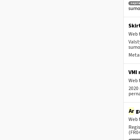
nepri
sumok
Skir
Web t
Valst
sumok
Metai
VMI 
Web t
2020 
pernai
Ar
ga
Web t
Regis
(FR04