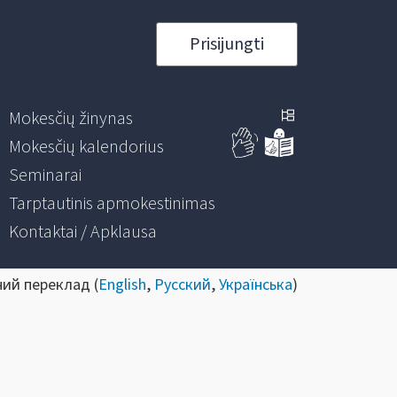
Prisijungti
Mokesčių žinynas
Mokesčių kalendorius
Seminarai
Tarptautinis apmokestinimas
Kontaktai / Apklausa
ний переклад (
English
,
Русский
,
Українська
)