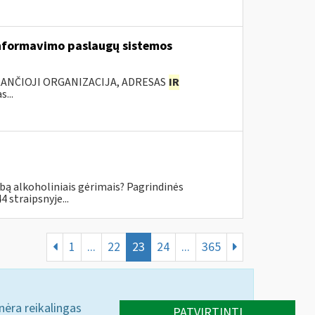
nformavimo paslaugų sistemos
KANČIOJI ORGANIZACIJA, ADRESAS
IR
...
ybą alkoholiniais gėrimais? Pagrindinės
 straipsnyje...
1
...
22
23
24
...
365
 nėra reikalingas
PATVIRTINTI