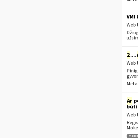
VMI 
Web t
Džiug
užsir
2
....
Web t
Pinig
gyven
Metai
Ar
p
būti
Web t
Regis
Mokes
mokes