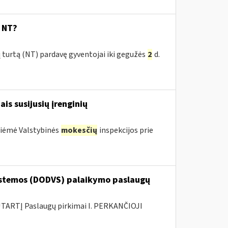
s NT?
 turtą (NT) pardavę gyventojai iki gegužės
2
d.
ais susijusių įrenginių
priėmė Valstybinės
mokesčių
inspekcijos prie
stemos (DODVS) palaikymo paslaugų
ARTĮ Paslaugų pirkimai I. PERKANČIOJI