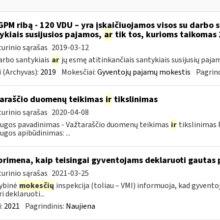
GPM ribą - 120 VDU – yra įskaičiuojamos visos su darbo 
ykiais susijusios pajamos,
ar
tik tos, kurioms taikomas 
urinio sąrašas
2019-03-12
darbo santykiais
ar
jų esmę atitinkančiais santykiais susijusių paja
 (Archyvas):
2019
Mokesčiai:
Gyventojų pajamų mokestis
Pagrind
araščio duomenų teikimas
ir
tikslinimas
urinio sąrašas
2020-04-08
ugos pavadinimas - Važtaraščio duomenų teikimas
ir
tikslinimas P
ugos apibūdinimas: ...
primena, kaip teisingai gyventojams deklaruoti gautas
urinio sąrašas
2021-03-25
ybinė
mokesčių
inspekcija (toliau – VMI) informuoja, kad gyvento
i deklaruoti...
:
2021
Pagrindinis:
Naujiena