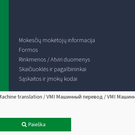
Mokesčių mokėtojų informacija
Formos
Rinkmenos / Atviri duomenys
Skaičiuoklės ir pagalbininkai
Sąskaitos ir įmokų kodai
Machine translation / VMI Машинный перевод / VMI Машин
Paieška