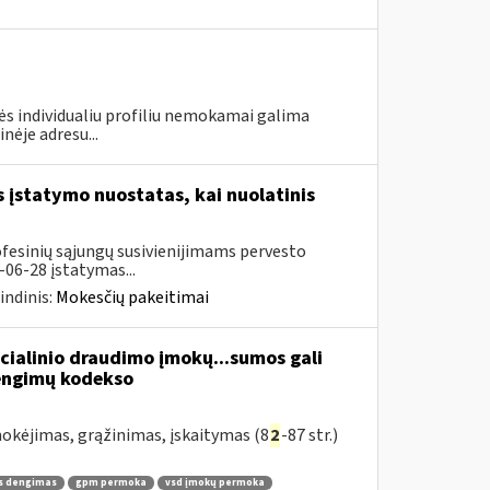
nės individualiu profiliu nemokamai galima
nėje adresu...
įstatymo nuostatas, kai nuolatinis
ofesinių sąjungų susivienijimams pervesto
06-28 įstatymas...
indinis:
Mokesčių pakeitimai
cialinio draudimo įmokų...sumos gali
žengimų kodekso
kėjimas, grąžinimas, įskaitymas (8
2
-87 str.)
s dengimas
gpm permoka
vsd įmokų permoka