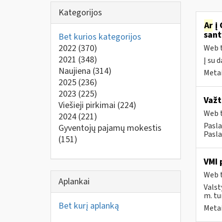
Kategorijos
Ar
į 
sant
Bet kurios kategorijos
2022
(370)
Web t
2021
(348)
Į su 
Naujiena
(314)
Metai
2025
(236)
2023
(225)
Važt
Viešieji pirkimai
(224)
Web t
2024
(221)
Pasla
Gyventojų pajamų mokestis
Pasla
(151)
VMI 
Web t
Aplankai
Valst
m. tur
Bet kurį aplanką
Metai