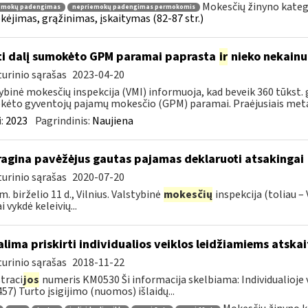
Mokesčių žinyno kateg
emokų padengimas
nepriemokų padengimas permokomis
ėjimas, grąžinimas, įskaitymas (82-87 str.)
ti dalį sumokėto GPM paramai paprasta
ir
nieko nekainu
urinio sąrašas
2023-04-20
ybinė mokesčių inspekcija (VMI) informuoja, kad beveik 360 tūkst. 
ėto gyventojų pajamų mokesčio (GPM) paramai. Praėjusiais metais
:
2023
Pagrindinis:
Naujiena
ragina pavėžėjus gautas pajamas deklaruoti atsakingai
urinio sąrašas
2020-07-20
m. birželio 11 d., Vilnius. Valstybinė
mokesčių
inspekcija (toliau –
 vykdė keleivių...
lima priskirti individualios veiklos leidžiamiems atsk
urinio sąrašas
2018-11-22
traci
jos
numeris KM0530 Ši informacija skelbiama: Individualioje 
57) Turto įsigijimo (nuomos) išlaidų...