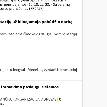
ategorijos:
Gyventojų pajamų mokestis »
 asmens pajamos (10, 18, 22, 23, » Su pajamų
o turto pranešimas (FR0457)
nsacijų už kilnojamojo pobūdžio darbą
 darbuotojams išmoka vis daugiau kompensacijų
ojekto lengvata Vienetas, vykdantis investicinį
nformavimo paslaugų sistemos
KANČIOJI ORGANIZACIJA, ADRESAS
IR
...