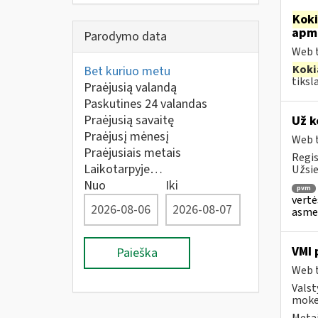
Kok
apmo
Parodymo data
Web t
Koki
Bet kuriuo metu
tiksl
Praėjusią valandą
Paskutines 24 valandas
Praėjusią savaitę
Už k
Praėjusį mėnesį
Web t
Praėjusiais metais
Regis
Laikotarpyje…
Užsie
Nuo
Iki
pvm
vertė
asmen
VMI 
Paieška
Web t
Valst
mokes