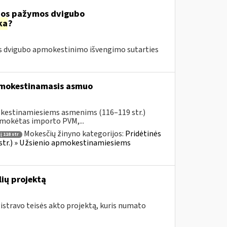
čios pažymos dvigubo
ka
?
os dvigubo apmokestinimo išvengimo sutarties
pmokestinamasis asmuo
okestinamiesiems asmenims (116–119 str.)
umokėtas importo PVM,...
Mokesčių žinyno kategorijos:
Pridėtinės
 118 str
 str.) » Užsienio apmokestinamiesiems
ių projektą
istravo teisės akto projektą, kuris numato