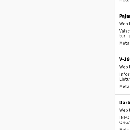
Metai
Paja
Web t
Valst
turi į
Metai
V-19
Web t
Infor
Lietu
Metai
Darb
Web t
INFO
ORGA
Metai