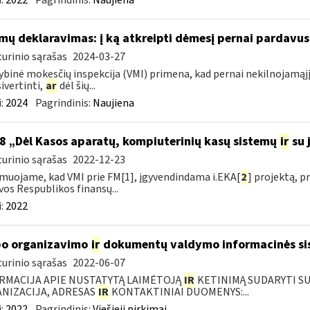
:
2022
Pagrindinis:
Naujiena
mų deklaravimas: į ką atkreipti dėmesį pernai pardavu
urinio sąrašas
2024-03-27
ybinė mokesčių inspekcija (VMI) primena, kad pernai nekilnojamąjį
sivertinti,
ar
dėl šių...
:
2024
Pagrindinis:
Naujiena
8 „Dėl Kasos aparatų, kompiuterinių kasų sistemų
ir
su j
urinio sąrašas
2022-12-23
muojame, kad VMI prie FM[1], įgyvendindama i.EKA[
2
] projektą, 
vos Respublikos finansų...
:
2022
o organizavimo
ir
dokumentų valdymo informacinės si
urinio sąrašas
2022-06-07
RMACIJA APIE NUSTATYTĄ LAIMĖTOJĄ
IR
KETINIMĄ SUDARYTI SUT
NIZACIJA, ADRESAS
IR
KONTAKTINIAI DUOMENYS:...
:
2022
Pagrindinis:
Viešieji pirkimai