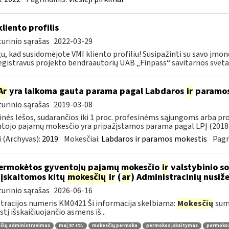
kliento profilis
urinio sąrašas
2022-03-29
u, kad susidomėjote VMI kliento profiliu! Susipažinti su savo įmo
egistravus projekto bendraautorių UAB „Finpass“ savitarnos svetai
Ar
yra laikoma gauta parama pagal Labdaros
ir
paramos 
urinio sąrašas
2019-03-08
inės lėšos, sudarančios iki 1 proc. profesinėms sąjungoms arba pr
tojo pajamų mokesčio yra pripažįstamos parama pagal LPĮ (2018-
 (Archyvas):
2019
Mokesčiai:
Labdaros ir paramos mokestis
Pagr
ermokėtos gyventojų pajamų mokesčio
ir
valstybinio so
 įskaitomos kitų
mokesčių
ir
(
ar
) Administracinių nusi
urinio sąrašas
2026-06-16
tracijos numeris KM0421 Ši informacija skelbiama:
Mokesčių
sumo
tį išskaičiuojančio asmens iš...
čių administravimas
maį 87 str.
mokesčių permoka
permokos įskaitymas
permoko