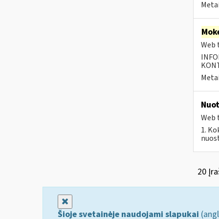
Metai
Moke
Web t
INFO
KONTA
Metai
Nuot
Web t
1. Ko
nuost
20 Įra
Uždaryti
Šioje svetainėje naudojami slapukai
(angl