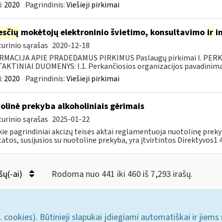
:
2020
Pagrindinis:
Viešieji pirkimai
sčių
mokėtojų elektroninio švietimo, konsultavimo
ir
i
urinio sąrašas
2020-12-18
RMACIJA APIE PRADEDAMUS PIRKIMUS Paslaugų pirkimai I. PER
KTINIAI DUOMENYS: I.1. Perkančiosios organizacijos pavadinimas
:
2020
Pagrindinis:
Viešieji pirkimai
olinė prekyba alkoholiniais gėrimais
urinio sąrašas
2025-01-22
kie pagrindiniai akcizų teisės aktai reglamentuoja nuotolinę prek
atos, susijusios su nuotoline prekyba, yra įtvirtintos Direktyvos1 44
šų(-ai)
Rodoma nuo 441 iki 460 iš 7,293 irašų.
. cookies). Būtinieji slapukai įdiegiami automatiškai ir jiems