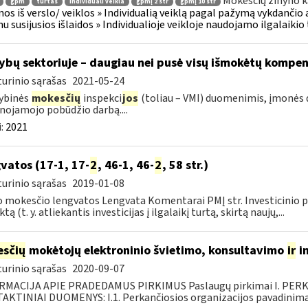
Mokesčių žinyno k
gpm
turtas
individuali veikla
gpmį 2 str
gpmį 10 str
os iš verslo/ veiklos » Individualią veiklą pagal pažymą vykdančio
u susijusios išlaidos » Individualioje veikloje naudojamo ilgalaiki
ybų sektoriuje – daugiau nei pusė visų išmokėtų kompe
urinio sąrašas
2021-05-24
ybinės
mokesčių
inspekci
jos
(toliau – VMI) duomenimis, įmonės
lnojamojo pobūdžio darbą....
:
2021
vatos (17-1, 17-
2
, 46-1, 46-
2
, 58 str.)
urinio sąrašas
2019-01-08
 mokesčio lengvatos Lengvata Komentarai PMĮ str. Investicinio pr
tą (t. y. atliekantis investicijas į ilgalaikį turtą, skirtą naujų,...
sčių
mokėtojų elektroninio švietimo, konsultavimo
ir
i
urinio sąrašas
2020-09-07
RMACIJA APIE PRADEDAMUS PIRKIMUS Paslaugų pirkimai I. PER
KTINIAI DUOMENYS: I.1. Perkančiosios organizacijos pavadinimas