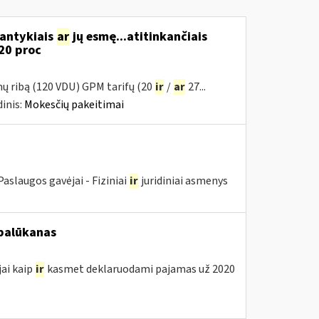
santykiais
ar
jų esmę...atitinkančiais
20 proc
mų ribą (120 VDU) GPM tarifų (20
ir
/
ar
27...
inis:
Mokesčių pakeitimai
aslaugos gavėjai - Fiziniai
ir
juridiniai asmenys
 palūkanas
jai kaip
ir
kasmet deklaruodami pajamas už 2020