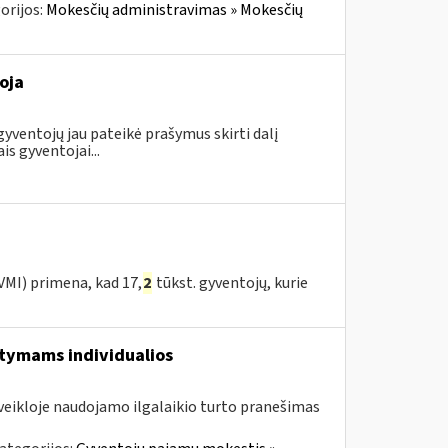
orijos:
Mokesčių administravimas » Mokesčių
oja
gyventojų jau pateikė prašymus skirti dalį
 gyventojai...
 VMI) primena, kad 17,
2
tūkst. gyventojų, kurie
aitymams individualios
veikloje naudojamo ilgalaikio turto pranešimas