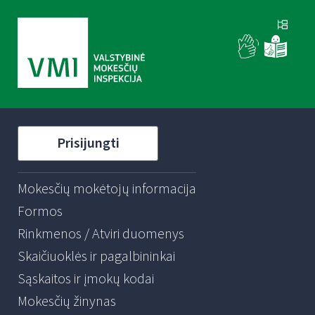
Prisijungti
Mokesčių mokėtojų informacija
Formos
Rinkmenos / Atviri duomenys
Skaičiuoklės ir pagalbininkai
Sąskaitos ir įmokų kodai
Mokesčių žinynas