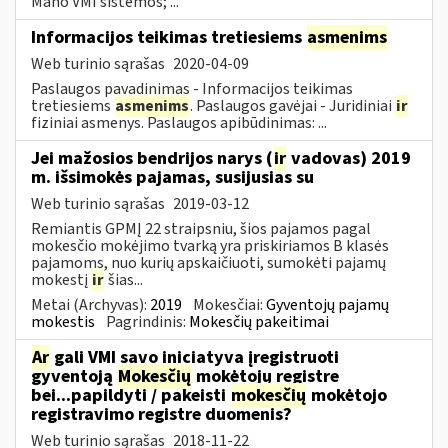
Mano VMI sistemos; ...
Informacijos teikimas tretiesiems
asmenims
Web turinio sąrašas
2020-04-09
Paslaugos pavadinimas - Informacijos teikimas
tretiesiems
asmenims
. Paslaugos gavėjai - Juridiniai
ir
fiziniai asmenys. Paslaugos apibūdinimas: ...
Jei mažosios bendrijos narys (
ir
vadovas) 2019
m. išsimokės pajamas, susijusias su
Web turinio sąrašas
2019-03-12
Remiantis GPMĮ 22 straipsniu, šios pajamos pagal
mokesčio mokėjimo tvarką yra priskiriamos B klasės
pajamoms, nuo kurių apskaičiuoti, sumokėti pajamų
mokestį
ir
šias...
Metai (Archyvas):
2019
Mokesčiai:
Gyventojų pajamų
mokestis
Pagrindinis:
Mokesčių pakeitimai
Ar
gali VMI savo iniciatyva įregistruoti
gyventoją
Mokesčių
mokėtojų registre
bei...papildyti / pakeisti
mokesčių
mokėtojo
registravimo registre duomenis?
Web turinio sąrašas
2018-11-22