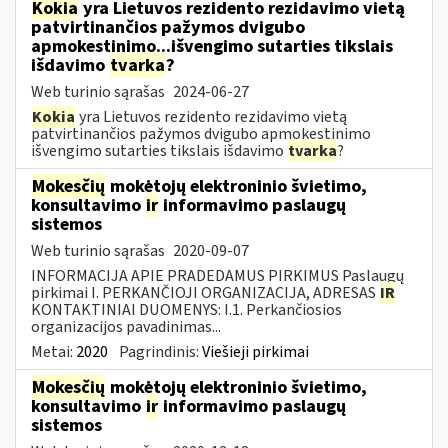
Kokia
yra Lietuvos rezidento rezidavimo vietą
patvirtinančios pažymos dvigubo
apmokestinimo...išvengimo sutarties tikslais
išdavimo
tvarka
?
Web turinio sąrašas
2024-06-27
Kokia
yra Lietuvos rezidento rezidavimo vietą
patvirtinančios pažymos dvigubo apmokestinimo
išvengimo sutarties tikslais išdavimo
tvarka
?
Mokesčių
mokėtojų elektroninio švietimo,
konsultavimo
ir
informavimo paslaugų
sistemos
Web turinio sąrašas
2020-09-07
INFORMACIJA APIE PRADEDAMUS PIRKIMUS Paslaugų
pirkimai I. PERKANČIOJI ORGANIZACIJA, ADRESAS
IR
KONTAKTINIAI DUOMENYS: I.1. Perkančiosios
organizacijos pavadinimas...
Metai:
2020
Pagrindinis:
Viešieji pirkimai
Mokesčių
mokėtojų elektroninio švietimo,
konsultavimo
ir
informavimo paslaugų
sistemos