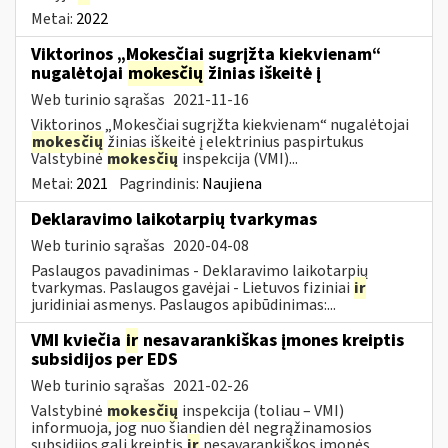
Metai:
2022
Viktorinos „Mokesčiai sugrįžta kiekvienam“
nugalėtojai
mokesčių
žinias iškeitė į
Web turinio sąrašas
2021-11-16
Viktorinos „Mokesčiai sugrįžta kiekvienam“ nugalėtojai
mokesčių
žinias iškeitė į elektrinius paspirtukus
Valstybinė
mokesčių
inspekcija (VMI)...
Metai:
2021
Pagrindinis:
Naujiena
Deklaravimo laikotarpių tvarkymas
Web turinio sąrašas
2020-04-08
Paslaugos pavadinimas - Deklaravimo laikotarpių
tvarkymas. Paslaugos gavėjai - Lietuvos fiziniai
ir
juridiniai asmenys. Paslaugos apibūdinimas:...
VMI kviečia
ir
nesavarankiškas įmones kreiptis
subsidijos per EDS
Web turinio sąrašas
2021-02-26
Valstybinė
mokesčių
inspekcija (toliau – VMI)
informuoja, jog nuo šiandien dėl negrąžinamosios
subsidijos gali kreiptis
ir
nesavarankiškos įmonės...