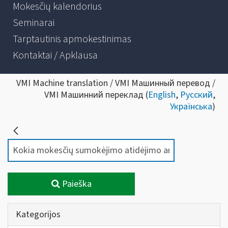
Mokesčių kalendorius
Seminarai
Tarptautinis apmokestinimas
Kontaktai / Apklausa
VMI Machine translation / VMI Машинный перевод /
VMI Машинний переклад (
English
,
Русский
,
Українська
)
Paieška
Kategorijos