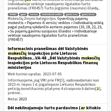
Individualioje veikloje naudojamo ilgalaikio turto
pranešimas (FR0457) Turto įsigijimo (nuomos) išlaidų...
fr0457
gpm
turtas
individuali veikla
gpmį 2 str
gpmį 10 str
Mokesčių žinyno kategorijos:
Gyventojų pajamų
mokestis » Pajamos iš verslo/ veiklos » Individualią veiklą
pagal pažymą vykdančio asmens pajamos (10, 18, 22, 23,
» Su pajamų gavimu susijusios išlaidos » Individualioje
veikloje naudojamo ilgalaikio turto pranešimas
(FR0457)
Informacinis pranešimas dėl Valstybinės
mokesčių
inspekcijos prie Lietuvos
Respublikos...VA-48 „Dėl Valstybinės
mokesčių
inspekcijos prie Lietuvos Respublikos finansų
ministerijos
Web turinio sąrašas
2023-07-05
Informuojame, jog VMI prie FM[1], vadovaudamasi nuo
2023 m. liepos 1 d. įsigaliojusio Lietuvos Respublikos
peticijų konstitucinio įstatymo 4 straipsnio 6 dalimi[
2
],
priėmė...
Metai:
2023
Dėl nekilnojamojo turto pardavimo (
ar
kitokio