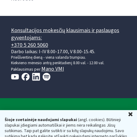
Konsultacijos mokesčių klausimais ir paslaugos
gyventojams:
+370 5 260 5060
Darbo laikas: I-IV 8.00-17.00, V 8.00-15.45.
Prieššventinę dieną - viena valanda trumpiau.
Kiekvieno mėnesio antrą penktadienį 8.00 val. - 12.00 val.
Mano VMI
Paklausimas per
Valstybinė mokesčių inspekcija prie Lietuvos
U
Respublikos finansų ministerijos
Šioje svetainėje naudojami slapukai
(angl. cookies). Būtinieji
slapukai įdiegiami automatiškai ir jiems nėra reikalingas Jūsų
Biudžetinė įstaiga. Juridinio asmens kodas — 188659752,
sutikimas. Taip pat galite sutikti ir su kitų slapukų naudojimu. Savo
adresas: Vasario 16-osios g. 14, 01107 Vilnius, Lietuva, el.paštas:
sutikimą bet kada galėsite atšaukti pakeisdami interneto naršyklės