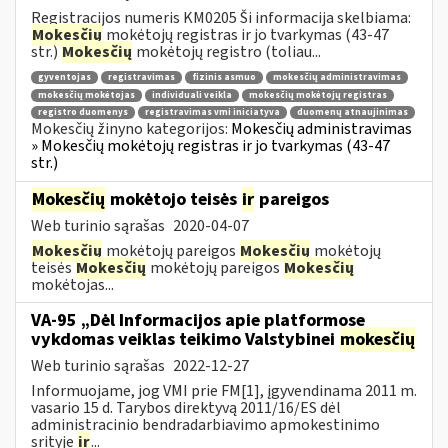
Registracijos numeris KM0205 Ši informacija skelbiama:
Mokesčių
mokėtojų registras ir jo tvarkymas (43-47
str.)
Mokesčių
mokėtojų registro (toliau...
gyventojas
registravimas
fizinis asmuo
mokesčių administravimas
mokesčių mokėtojas
individuali veikla
mokesčių mokėtojų registras
registro duomenys
registravimas vmi iniciatyva
duomenų atnaujinimas
Mokesčių žinyno kategorijos:
Mokesčių administravimas
» Mokesčių mokėtojų registras ir jo tvarkymas (43-47
str.)
Mokesčių
mokėtojo teisės
ir
pareigos
Web turinio sąrašas
2020-04-07
Mokesčių
mokėtojų pareigos
Mokesčių
mokėtojų
teisės
Mokesčių
mokėtojų pareigos
Mokesčių
mokėtojas...
VA-95 „Dėl Informacijos apie platformose
vykdomas veiklas teikimo Valstybinei
mokesčių
Web turinio sąrašas
2022-12-27
Informuojame, jog VMI prie FM[1], įgyvendinama 2011 m.
vasario 15 d. Tarybos direktyvą 2011/16/ES dėl
administracinio bendradarbiavimo apmokestinimo
srityje
ir
...