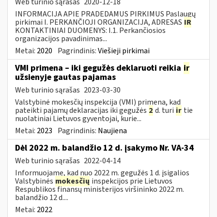
Web turinio sąrašas
2020-12-18
INFORMACIJA APIE PRADEDAMUS PIRKIMUS Paslaugų
pirkimai I. PERKANČIOJI ORGANIZACIJA, ADRESAS
IR
KONTAKTINIAI DUOMENYS: I.1. Perkančiosios
organizacijos pavadinimas...
Metai:
2020
Pagrindinis:
Viešieji pirkimai
VMI primena – iki gegužės deklaruoti reikia
ir
užsienyje gautas pajamas
Web turinio sąrašas
2023-03-30
Valstybinė mokesčių inspekcija (VMI) primena, kad
pateikti pajamų deklaracijas iki gegužės
2
d. turi
ir
tie
nuolatiniai Lietuvos gyventojai, kurie...
Metai:
2023
Pagrindinis:
Naujiena
Dėl 2022 m. balandžio 12 d. įsakymo Nr. VA-34
Web turinio sąrašas
2022-04-14
Informuojame, kad nuo 2022 m. gegužės 1 d. įsigalios
Valstybinės
mokesčių
inspekcijos prie Lietuvos
Respublikos finansų ministerijos viršininko 2022 m.
balandžio 12 d....
Metai:
2022