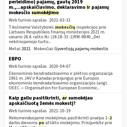
perleidimo) pajamų, gautų 2019
m.,...apskaičiavimo, deklaravimo
ir
pajamų
mokesčio
sumokėjimo
Web turinio sąrašas
2021-03-31
Tiksliname Valstybinės
mokesčių
inspekcijos prie
Lietuvos Respublikos finansų ministerijos 2021 m.
vasario 26 d. rašto Nr. (18.18-31-1)RM-8840 „Dėl
nekilnojamojo turto...
Metai:
2021
Mokesčiai:
Gyventojų pajamų mokestis
EBPO
Web turinio sąrašas
2020-04-07
Ekonominio bendradarbiavimo ir plėtros organizacija
1961 m. JAV ir Kanadai prisijungus prie Europos
ekonominio bendradarbiavimo organizacijos (angl.
OEEC — Organisation for European Economic...
Kaip galiu pasitikrinti,
ar
sumokėjau
apskaičiuotą žemės mokestį?
Web turinio sąrašas
2021-10-19
Rekomenduojame mokėjimus pasitikrinti praėjus 1-
2
darbo dienoms
po
atlikto mokėjimo. Prisijunkite prie