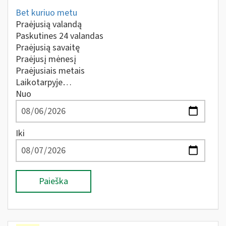
Bet kuriuo metu
Praėjusią valandą
Paskutines 24 valandas
Praėjusią savaitę
Praėjusį mėnesį
Praėjusiais metais
Laikotarpyje…
Nuo
Iki
Paieška