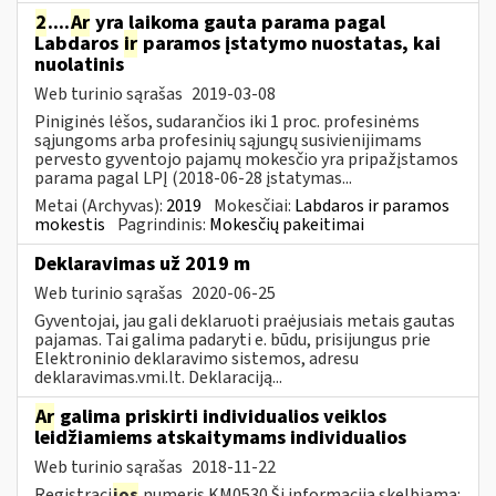
2
....
Ar
yra laikoma gauta parama pagal
Labdaros
ir
paramos įstatymo nuostatas, kai
nuolatinis
Web turinio sąrašas
2019-03-08
Piniginės lėšos, sudarančios iki 1 proc. profesinėms
sąjungoms arba profesinių sąjungų susivienijimams
pervesto gyventojo pajamų mokesčio yra pripažįstamos
parama pagal LPĮ (2018-06-28 įstatymas...
Metai (Archyvas):
2019
Mokesčiai:
Labdaros ir paramos
mokestis
Pagrindinis:
Mokesčių pakeitimai
Deklaravimas už 2019 m
Web turinio sąrašas
2020-06-25
Gyventojai, jau gali deklaruoti praėjusiais metais gautas
pajamas. Tai galima padaryti e. būdu, prisijungus prie
Elektroninio deklaravimo sistemos, adresu
deklaravimas.vmi.lt. Deklaraciją...
Ar
galima priskirti individualios veiklos
leidžiamiems atskaitymams individualios
Web turinio sąrašas
2018-11-22
Registraci
jos
numeris KM0530 Ši informacija skelbiama: