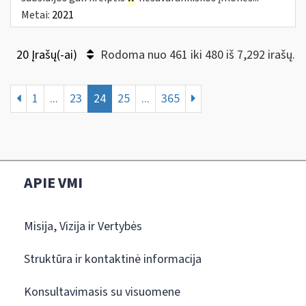
Metai:
2021
20 Įrašų(-ai)
Rodoma nuo 461 iki 480 iš 7,292 irašų.
1
...
23
24
25
...
365
APIE VMI
Misija, Vizija ir Vertybės
Struktūra ir kontaktinė informacija
Konsultavimasis su visuomene