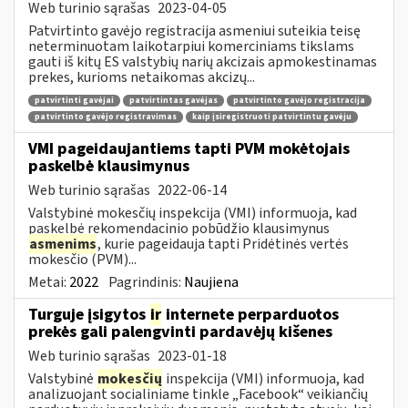
Web turinio sąrašas
2023-04-05
Patvirtinto gavėjo registracija asmeniui suteikia teisę
neterminuotam laikotarpiui komerciniams tikslams
gauti iš kitų ES valstybių narių akcizais apmokestinamas
prekes, kurioms netaikomas akcizų...
patvirtinti gavėjai
patvirtintas gavėjas
patvirtinto gavėjo registracija
patvirtinto gavėjo registravimas
kaip įsiregistruoti patvirtintu gavėju
VMI pageidaujantiems tapti PVM mokėtojais
paskelbė klausimynus
Web turinio sąrašas
2022-06-14
Valstybinė mokesčių inspekcija (VMI) informuoja, kad
paskelbė rekomendacinio pobūdžio klausimynus
asmenims
, kurie pageidauja tapti Pridėtinės vertės
mokesčio (PVM)...
Metai:
2022
Pagrindinis:
Naujiena
Turguje įsigytos
ir
internete perparduotos
prekės gali palengvinti pardavėjų kišenes
Web turinio sąrašas
2023-01-18
Valstybinė
mokesčių
inspekcija (VMI) informuoja, kad
analizuojant socialiniame tinkle „Facebook“ veikiančių