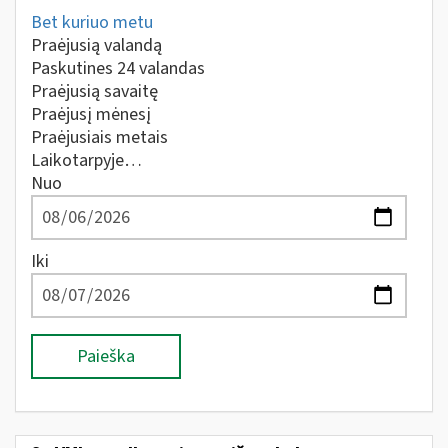
Bet kuriuo metu
Praėjusią valandą
Paskutines 24 valandas
Praėjusią savaitę
Praėjusį mėnesį
Praėjusiais metais
Laikotarpyje…
Nuo
Iki
Paieška