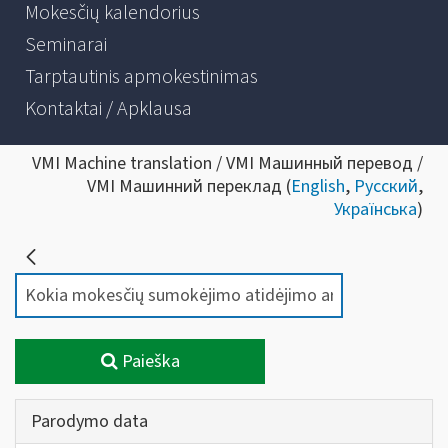
Mokesčių kalendorius
Seminarai
Tarptautinis apmokestinimas
Kontaktai / Apklausa
VMI Machine translation / VMI Машинный перевод /
VMI Машинний переклад (
English
,
Русский
,
Українська
)
Paieška
Parodymo data