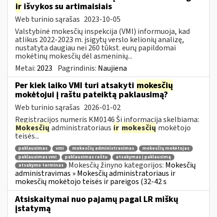
ir
išvykos su artimaisiais
Web turinio sąrašas
2023-10-05
Valstybinė mokesčių inspekcija (VMI) informuoja, kad
atlikus 2022-2023 m. įsigytų verslo kelionių analizę,
nustatyta daugiau nei 260 tūkst. eurų papildomai
mokėtinų mokesčių dėl asmeninių...
Metai:
2023
Pagrindinis:
Naujiena
Per kiek laiko VMI turi atsakyti
mokesčių
mokėtojui į raštu pateiktą paklausimą?
Web turinio sąrašas
2026-01-02
Registracijos numeris KM0146 Ši informacija skelbiama:
Mokesčių
administratoriaus
ir
mokesčių
mokėtojo
teisės...
paklausimas
vmi
mokesčių administravimas
mokesčių mokėtojas
paklausimas vmi
paklausimas raštu
atsakymas į paklausimą
Mokesčių žinyno kategorijos:
Mokesčių
atsakymo terminas
administravimas » Mokesčių administratoriaus ir
mokesčių mokėtojo teisės ir pareigos (32-42 s
Atsiskaitymai nuo pajamų pagal LR miškų
įstatymą