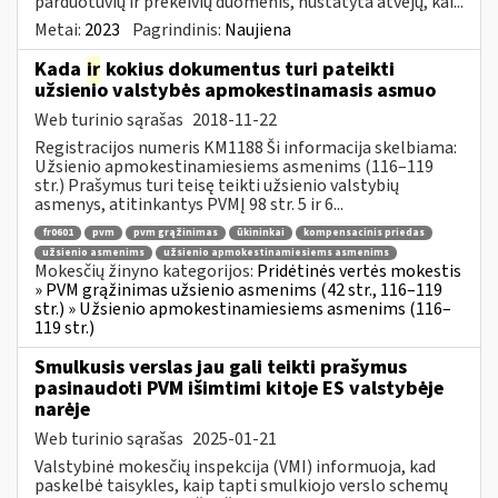
parduotuvių ir prekeivių duomenis, nustatyta atvejų, kai...
Metai:
2023
Pagrindinis:
Naujiena
Kada
ir
kokius dokumentus turi pateikti
užsienio valstybės apmokestinamasis asmuo
Web turinio sąrašas
2018-11-22
Registracijos numeris KM1188 Ši informacija skelbiama:
Užsienio apmokestinamiesiems asmenims (116–119
str.) Prašymus turi teisę teikti užsienio valstybių
asmenys, atitinkantys PVMĮ 98 str. 5 ir 6...
fr0601
pvm
pvm grąžinimas
ūkininkai
kompensacinis priedas
užsienio asmenims
užsienio apmokestinamiesiems asmenims
Mokesčių žinyno kategorijos:
Pridėtinės vertės mokestis
» PVM grąžinimas užsienio asmenims (42 str., 116–119
str.) » Užsienio apmokestinamiesiems asmenims (116–
119 str.)
Smulkusis verslas jau gali teikti prašymus
pasinaudoti PVM išimtimi kitoje ES valstybėje
narėje
Web turinio sąrašas
2025-01-21
Valstybinė mokesčių inspekcija (VMI) informuoja, kad
paskelbė taisykles, kaip tapti smulkiojo verslo schemų