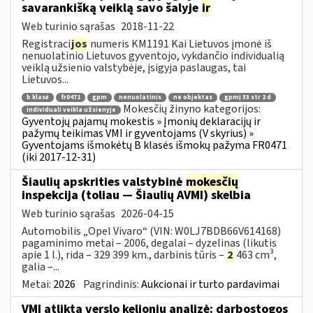
savarankišką veiklą savo šalyje
ir
Web turinio sąrašas
2018-11-22
Registraci
jos
numeris KM1191 Kai Lietuvos įmonė iš
nenuolatinio Lietuvos gyventojo, vykdančio individualią
veiklą užsienio valstybėje, įsigyja paslaugas, tai
Lietuvos...
b klasė
fr0471
gpm
nenuolatinis
ne objektas
gpmį 33 str 2 d
Mokesčių žinyno kategorijos:
individuali veikla užsienyje
Gyventojų pajamų mokestis » Įmonių deklaracijų ir
pažymų teikimas VMI ir gyventojams (V skyrius) »
Gyventojams išmokėtų B klasės išmokų pažyma FR0471
(iki 2017-12-31)
Šiaulių apskrities valstybinė
mokesčių
inspekcija (toliau — Šiaulių AVMI) skelbia
Web turinio sąrašas
2026-04-15
Automobilis „Opel Vivaro“ (VIN: W0LJ7BDB66V614168)
pagaminimo metai – 2006, degalai – dyzelinas (likutis
apie 1 l.), rida – 329 399 km., darbinis tūris –
2
463 cm³,
galia –...
Metai:
2026
Pagrindinis:
Aukcionai ir turto pardavimai
VMI atlikta verslo kelionių analizė: darbostogos