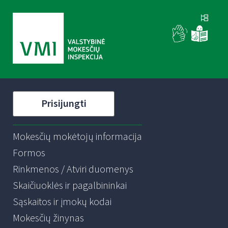
Prisijungti
Mokesčių mokėtojų informacija
Formos
Rinkmenos / Atviri duomenys
Skaičiuoklės ir pagalbininkai
Sąskaitos ir įmokų kodai
Mokesčių žinynas