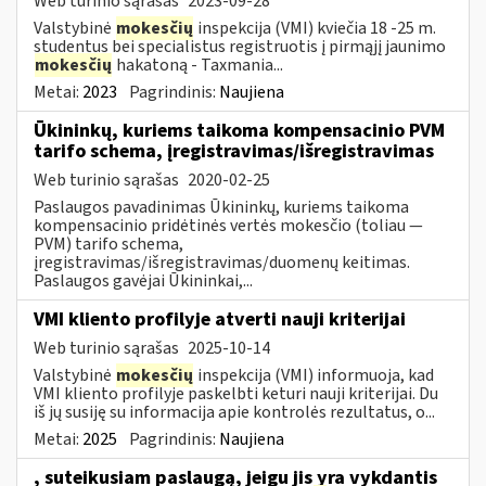
Web turinio sąrašas
2023-09-28
Valstybinė
mokesčių
inspekcija (VMI) kviečia 18 -25 m.
studentus bei specialistus registruotis į pirmąjį jaunimo
mokesčių
hakatoną - Taxmania...
Metai:
2023
Pagrindinis:
Naujiena
Ūkininkų, kuriems taikoma kompensacinio PVM
tarifo schema, įregistravimas/išregistravimas
Web turinio sąrašas
2020-02-25
Paslaugos pavadinimas Ūkininkų, kuriems taikoma
kompensacinio pridėtinės vertės mokesčio (toliau —
PVM) tarifo schema,
įregistravimas/išregistravimas/duomenų keitimas.
Paslaugos gavėjai Ūkininkai,...
VMI kliento profilyje atverti nauji kriterijai
Web turinio sąrašas
2025-10-14
Valstybinė
mokesčių
inspekcija (VMI) informuoja, kad
VMI kliento profilyje paskelbti keturi nauji kriterijai. Du
iš jų susiję su informacija apie kontrolės rezultatus, o...
Metai:
2025
Pagrindinis:
Naujiena
, suteikusiam paslaugą, jeigu jis yra vykdantis