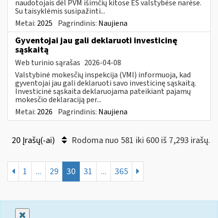
naudotojais dėl PVM išimčių kitose ES valstybėse narėse.
Su taisyklėmis susipažinti...
Metai:
2025
Pagrindinis:
Naujiena
Gyventojai jau gali deklaruoti investicinę
sąskaitą
Web turinio sąrašas
2026-04-08
Valstybinė mokesčių inspekcija (VMI) informuoja, kad
gyventojai jau gali deklaruoti savo investicinę sąskaitą.
Investicinė sąskaita deklaruojama pateikiant pajamų
mokesčio deklaraciją per...
Metai:
2026
Pagrindinis:
Naujiena
20 Įrašų(-ai)
Rodoma nuo 581 iki 600 iš 7,293 irašų.
1
...
29
30
31
...
365
Uždaryti