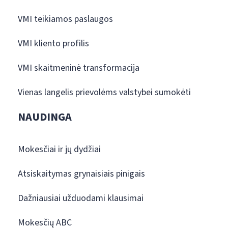
VMI teikiamos paslaugos
VMI kliento profilis
VMI skaitmeninė transformacija
Vienas langelis prievolėms valstybei sumokėti
NAUDINGA
Mokesčiai ir jų dydžiai
Atsiskaitymas grynaisiais pinigais
Dažniausiai užduodami klausimai
Mokesčių ABC