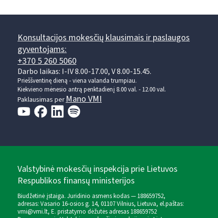
Konsultacijos mokesčių klausimais ir paslaugos
gyventojams:
+370 5 260 5060
Darbo laikas: I-IV 8.00-17.00, V 8.00-15.45.
Prieššventinę dieną - viena valanda trumpiau.
Kiekvieno mėnesio antrą penktadienį 8.00 val. - 12.00 val.
Mano VMI
Paklausimas per
Valstybinė mokesčių inspekcija prie Lietuvos
Respublikos finansų ministerijos
Biudžetinė įstaiga. Juridinio asmens kodas — 188659752,
adresas: Vasario 16-osios g. 14, 01107 Vilnius, Lietuva, el.paštas:
vmi@vmi.lt
, E. pristatymo dėžutės adresas 188659752