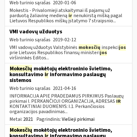
Web turinio sąrašas
2020-01-06
Mokestis - Privalomieji atskaitymai iš pajamų už
parduotą žaliavinę medieną
ir
nenukirstą mišką pagal
Lietuvos Respublikos miškų įstatymo 7 straipsnio...
VMI vadovų užduotys
Web turinio sąrašas
2019-02-12
VMI vadovų užduotys Valstybinės
mokesčių
inspekci
jos
prie Lietuvos Respublikos finansų ministeri
jos
viršininkės Editos...
Mokesčių
mokėtojų elektroninio švietimo,
konsultavimo
ir
informavimo paslaugų
sistemos
Web turinio sąrašas
2021-04-16
INFORMACIJA APIE PRADEDAMUS PIRKIMUS Paslaugų
pirkimai I. PERKANČIOJI ORGANIZACIJA, ADRESAS
IR
KONTAKTINIAI DUOMENYS: I.1. Perkančiosios
organizacijos pavadinimas...
Metai:
2021
Pagrindinis:
Viešieji pirkimai
Mokesčių
mokėtojų elektroninio švietimo,
konsultavimo
ir
informavimo paslaugų