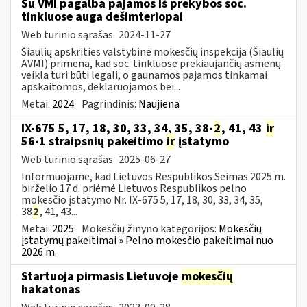
Su VMI pagalba pajamos iš prekybos soc.
tinkluose auga dešimteriopai
Web turinio sąrašas
2024-11-27
Šiaulių apskrities valstybinė mokesčių inspekcija (Šiaulių
AVMI) primena, kad soc. tinkluose prekiaujančių asmenų
veikla turi būti legali, o gaunamos pajamos tinkamai
apskaitomos, deklaruojamos bei...
Metai:
2024
Pagrindinis:
Naujiena
IX-675 5, 17, 18, 30, 33, 34, 35, 38-
2
, 41, 43
ir
56-1 straipsnių pakeitimo
ir
įstatymo
Web turinio sąrašas
2025-06-27
Informuojame, kad Lietuvos Respublikos Seimas 2025 m.
birželio 17 d. priėmė Lietuvos Respublikos pelno
mokesčio įstatymo Nr. IX-675 5, 17, 18, 30, 33, 34, 35,
38
2
, 41, 43...
Metai:
2025
Mokesčių žinyno kategorijos:
Mokesčių
įstatymų pakeitimai » Pelno mokesčio pakeitimai nuo
2026 m.
Startuoja pirmasis Lietuvoje
mokesčių
hakatonas