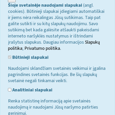
Šioje svetainėje naudojami slapukai
(angl.
cookies). Būtinieji slapukai įdiegiami automatiškai
ir jiems nėra reikalingas Jūsų sutikimas. Taip pat
galite sutikti ir su kitų slapukų naudojimu. Savo
sutikimą bet kada galėsite atšaukti pakeisdami
interneto naršyklės nustatymus ir ištrindami
įrašytus slapukus. Daugiau informacijos
Slapukų
politika
;
Privatumo politika.
Būtinieji slapukai
Naudojami sklandžiam svetainės veikimui ir įgalina
pagrindines svetainės funkcijas. Be šių slapukų
svetainė negali tinkamai veikti.
Analitiniai slapukai
Renka statistinę informaciją apie svetainės
naudojimą ir naudojami Jūsų naršymo patirties
gerinimui.