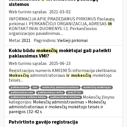
sistemos
Web turinio sąrašas
2021-03-02
INFORMACIJA APIE PRADEDAMUS PIRKIMUS Paslaugų
pirkimai I. PERKANČIOJI ORGANIZACIJA, ADRESAS
IR
KONTAKTINIAI DUOMENYS: I.1. Perkančiosios
organizacijos pavadinimas...
Metai:
2021
Pagrindinis:
Viešieji pirkimai
Kokiu būdu
mokesčių
mokėtojai gali pateikti
paklausimus VMI?
Web turinio sąrašas
2025-06-23
Registracijos numeris KM0190 Ši informacija skelbiama:
Mokesčių
administratoriaus
ir
mokesčių
mokėtojo
teisės...
paklausimas
vmi
mokesčių administravimas
mokesčių mokėtojas
paklausimas vmi
paklausimas raštu
maį 37 str.
Mokesčių žinyno
paklausimo teikimo būdai
paklausimas telefonu
kategorijos:
Mokesčių administravimas » Mokesčių
administratoriaus ir mokesčių mokėtojo teisės ir
pareigos (32-42 s
Patvirtinto gavėjo registracija