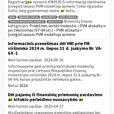
Registraci
jos
numeris KM0535 Ši informacija skelbiama:
Įsiregistravusio PVM mokėtoju asmens Tokio ilgalaikio
turto, kaip gyvenamojo namo
ar
buto,...
pvm
ilgalaikis turtas
pvmį 58 str
pvm atskaita
Mokesčių žinyno
fizinio asmens pvm atskaita
pvmį 61 str
kategorijos:
Pridėtinės vertės mokestis » PVM atskaita ir
jos tikslinimas (57-69 str.) » PVM atskaita »
Įsiregistravusio PVM mokėtoju asmens
Informacinis pranešimas dėl VMI prie FM
viršininko 2024 m. liepos 31 d. įsakymo Nr. VA-
64 -1
Web turinio sąrašas
2024-09-16
Informuojame apie priimtą Valstybinės mokesčių
inspekcijos prie Lietuvos Respublikos finansų
ministerijos viršininko 2024 m. liepos 31 d. įsakymą Nr.
VA-64, kuriuo pripažintas netekusiu galios...
Metai:
2024
Dėl pajamų iš finansinių priemonių pardavimo
ar
kitokio perleidimo nuosavybėn
ar
Web turinio sąrašas
2025-04-17
Atsižvelgdami į gaunamus gyventojų paklausimus bei