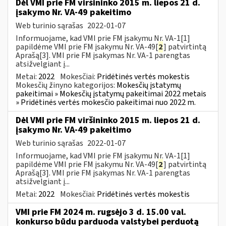
Dėl VMI prie FM viršininko 2015 m. liepos 21 d.
įsakymo Nr. VA-49 pakeitimo
Web turinio sąrašas
2022-01-07
Informuojame, kad VMI prie FM įsakymu Nr. VA-1[1]
papildėme VMI prie FM įsakymu Nr. VA-49[
2
] patvirtintą
Aprašą[3]. VMI prie FM įsakymas Nr. VA-1 parengtas
atsižvelgiant į...
Metai:
2022
Mokesčiai:
Pridėtinės vertės mokestis
Mokesčių žinyno kategorijos:
Mokesčių įstatymų
pakeitimai » Mokesčių įstatymų pakeitimai 2022 metais
» Pridėtinės vertės mokesčio pakeitimai nuo 2022 m.
Dėl VMI prie FM viršininko 2015 m. liepos 21 d.
įsakymo Nr. VA-49 pakeitimo
Web turinio sąrašas
2022-01-07
Informuojame, kad VMI prie FM įsakymu Nr. VA-1[1]
papildėme VMI prie FM įsakymu Nr. VA-49[
2
] patvirtintą
Aprašą[3]. VMI prie FM įsakymas Nr. VA-1 parengtas
atsižvelgiant į...
Metai:
2022
Mokesčiai:
Pridėtinės vertės mokestis
VMI prie FM 2024 m. rugsėjo 3 d. 15.00 val.
konkurso būdu parduoda valstybei perduotą