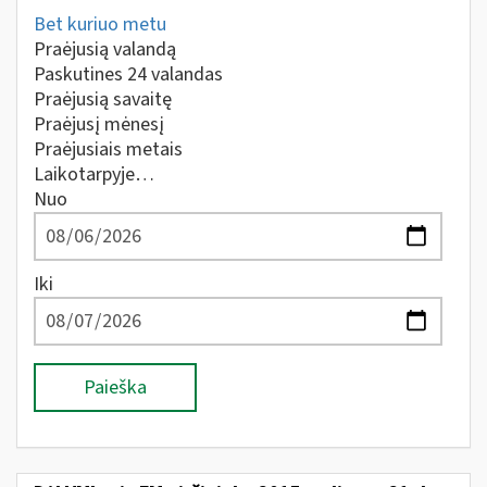
Bet kuriuo metu
Praėjusią valandą
Paskutines 24 valandas
Praėjusią savaitę
Praėjusį mėnesį
Praėjusiais metais
Laikotarpyje…
Nuo
Iki
Paieška