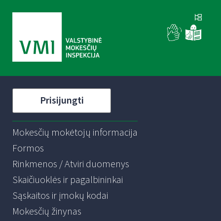
Prisijungti
Mokesčių mokėtojų informacija
Formos
Rinkmenos / Atviri duomenys
Skaičiuoklės ir pagalbininkai
Sąskaitos ir įmokų kodai
Mokesčių žinynas