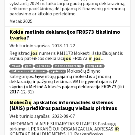
vykstantį 2024 m. laikotarpiu gautų pajamų deklaravimą,
teikiame paaiškinimą dėl pajamų iš finansinių priemonių
pardavimo ar kitokio perleidimo...
Metai:
2025
Kokia
metinės deklaracijos FR0573 tikslinimo
tvarka
?
Web turinio sąrašas
2018-11-22
Registraci
jos
numeris KM1173 Mokestį išskaičiuojantis
asmuo pateiktos deklaraci
jos
FR0573
ir
jos
...
fr0573
gpm
u priedas
metinė deklaracija
gpmį 24 str
Mokesčių žinyno
deklaracijos tikslinimas
a priedas
kategorijos:
Gyventojų pajamų mokestis » Įmonių
deklaracijų ir pažymų teikimas VMI ir gyventojams (V
skyrius) » Metinė A klasės pajamų deklaracija FR0573 (iki
2017-12-31)
Mokesčių
apskaitos informacinės sistemos
(MAIS) priežiūros paslaugų viešasis pirkimas
Web turinio sąrašas
2022-09-07
INFORMACIJA APIE SUDARYTAS SUTARTIS Paslaugų
pirkimai I. PERKANČIOJI ORGANIZACIJA, ADRESAS
IR
KONTAKTINIAI DUOMENYS: I.1. Perkančiosios