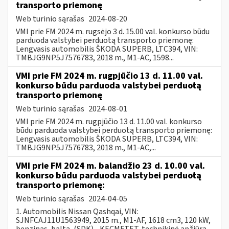
transporto priemonę
Web turinio sąrašas
2024-08-20
VMI prie FM 2024 m. rugsėjo 3 d. 15.00 val. konkurso būdu
parduoda valstybei perduotą transporto priemonę:
Lengvasis automobilis ŠKODA SUPERB, LTC394, VIN:
TMBJG9NP5J7576783, 2018 m., M1-AC, 1598...
VMI prie FM 2024 m. rugpjūčio 13 d. 11.00 val.
konkurso būdu parduoda valstybei perduotą
transporto priemonę
Web turinio sąrašas
2024-08-01
VMI prie FM 2024 m. rugpjūčio 13 d. 11.00 val. konkurso
būdu parduoda valstybei perduotą transporto priemonę:
Lengvasis automobilis ŠKODA SUPERB, LTC394, VIN:
TMBJG9NP5J7576783, 2018 m., M1-AC,...
VMI prie FM 2024 m. balandžio 23 d. 10.00 val.
konkurso būdu parduoda valstybei perduotą
transporto priemonę:
Web turinio sąrašas
2024-04-05
1. Automobilis Nissan Qashqai, VIN:
SJNFCAJ11U1563949, 2015 m., M1-AF, 1618 cm3, 120 kW,
benzinas, balta, (SDK) - KECMFTET, technikinė apžiūra