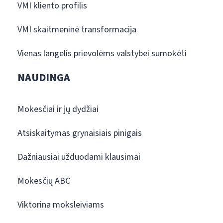
VMI kliento profilis
VMI skaitmeninė transformacija
Vienas langelis prievolėms valstybei sumokėti
NAUDINGA
Mokesčiai ir jų dydžiai
Atsiskaitymas grynaisiais pinigais
Dažniausiai užduodami klausimai
Mokesčių ABC
Viktorina moksleiviams