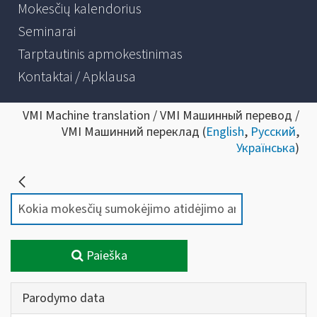
Mokesčių kalendorius
Seminarai
Tarptautinis apmokestinimas
Kontaktai / Apklausa
VMI Machine translation / VMI Машинный перевод /
VMI Машинний переклад (
English
,
Русский
,
Українська
)
Paieška
Parodymo data