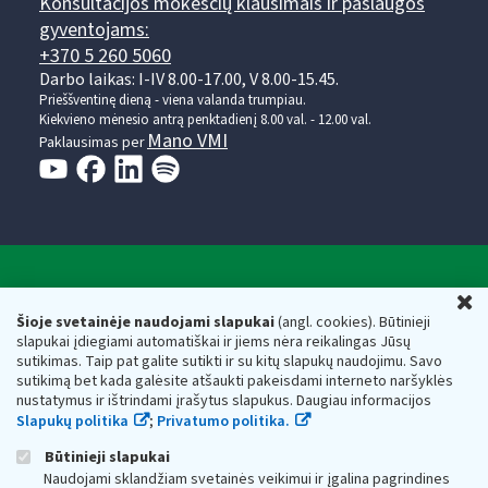
Konsultacijos mokesčių klausimais ir paslaugos
gyventojams:
+370 5 260 5060
Darbo laikas: I-IV 8.00-17.00, V 8.00-15.45.
Prieššventinę dieną - viena valanda trumpiau.
Kiekvieno mėnesio antrą penktadienį 8.00 val. - 12.00 val.
Mano VMI
Paklausimas per
Valstybinė mokesčių inspekcija prie Lietuvos
U
Respublikos finansų ministerijos
Šioje svetainėje naudojami slapukai
(angl. cookies). Būtinieji
slapukai įdiegiami automatiškai ir jiems nėra reikalingas Jūsų
Biudžetinė įstaiga. Juridinio asmens kodas — 188659752,
sutikimas. Taip pat galite sutikti ir su kitų slapukų naudojimu. Savo
adresas: Vasario 16-osios g. 14, 01107 Vilnius, Lietuva, el.paštas:
sutikimą bet kada galėsite atšaukti pakeisdami interneto naršyklės
vmi@vmi.lt
, E. pristatymo dėžutės adresas 188659752
nustatymus ir ištrindami įrašytus slapukus. Daugiau informacijos
Duomenys apie Valstybinę mokesčių inspekciją prie Lietuvos
Slapukų politika
;
Privatumo politika.
Respublikos finansų ministerijos kaupiami ir saugomi Juridinių
asmenų registre
Būtinieji slapukai
Naudojami sklandžiam svetainės veikimui ir įgalina pagrindines