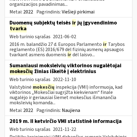
organizacijos pavadinimas...
Metai:
2022
Pagrindinis:
Viešieji pirkimai
Duomenų subjektų teisės
ir
jų įgyvendinimo
tvarka
Web turinio sąrašas
2021-06-02
2016 m. balandžio 27 d. Europos Parlamento
ir
Tarybos
reglamento (ES) 2016/679 dėl fizinių asmenų apsaugos
tvarkant asmens duomenis
ir
dėl laisvo...
Sumaniausi moksleivių viktorinos nugalėtojai
mokesčių
žinias iškeitė į elektrinius
Web turinio sąrašas
2022-11-10
Valstybinė
mokesčių
inspekcija (VMI) informuoja, kad
viktorinos „Mokesčiai sugrįžta kiekvienam“ finale
nugalėjo ir geriausiai šiemet mokesčius išmanančia
moksleivių komanda...
Metai:
2022
Pagrindinis:
Naujiena
2019 m. II ketvirčio VMI statistinė informacija
Web turinio sąrašas
2021-11-22
Politikų kreipimaisi į VMI dirbančius asmenis Valstybinės