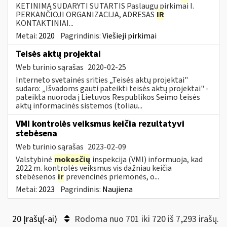
KETINIMĄ SUDARYTI SUTARTIS Paslaugų pirkimai I.
PERKANČIOJI ORGANIZACIJA, ADRESAS
IR
KONTAKTINIAI...
Metai:
2020
Pagrindinis:
Viešieji pirkimai
Teisės aktų projektai
Web turinio sąrašas
2020-02-25
Interneto svetainės srities „Teisės aktų projektai"
sudaro: „Išvadoms gauti pateikti teisės aktų projektai" -
pateikta nuoroda į Lietuvos Respublikos Seimo teisės
aktų informacinės sistemos (toliau...
VMI kontrolės veiksmus keičia rezultatyvi
stebėsena
Web turinio sąrašas
2023-02-09
Valstybinė
mokesčių
inspekcija (VMI) informuoja, kad
2022 m. kontrolės veiksmus vis dažniau keičia
stebėsenos
ir
prevencinės priemonės, o...
Metai:
2023
Pagrindinis:
Naujiena
20 Įrašų(-ai)
Rodoma nuo 701 iki 720 iš 7,293 irašų.