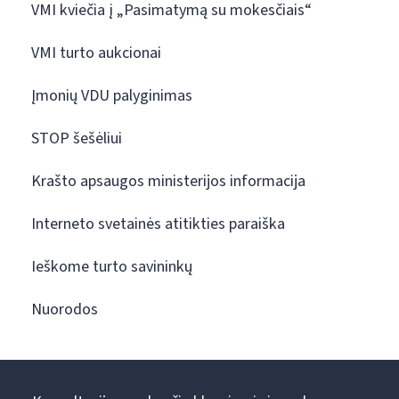
VMI kviečia į „Pasimatymą su mokesčiais“
VMI turto aukcionai
Įmonių VDU palyginimas
STOP šešėliui
Krašto apsaugos ministerijos informacija
Interneto svetainės atitikties paraiška
Ieškome turto savininkų
Nuorodos