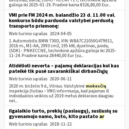
galioja iki 2025-01-19. Pradinė kaina 8326,80,00 Eur...
VMI prie FM 2024 m. balandžio 23 d. 11.00 val.
konkurso būdu parduoda valstybei perduotą
transporto priemonę:
Web turinio sąrašas
2024-04-05
1. Automobilis BMW 730D, VIN: WBA7C21050G479911,
2016 m., M1-AA, 2993 cm3, 195 kW, dyzelinas, juoda,
(SDK) - PNKECCNE, technikinė apžiūra galioja iki 2025-
11-24. Pradinė kaina 28440,00 Eur (su...
Atidėlioti neverta – pajamų deklaracijas kol kas
pateikė tik pusė savarankiškai dirbančiųjų
Web turinio sąrašas
2020-06-11
2020 m. birželio 9 d., Vilnius. Valstybinė
mokesčių
inspekcija (toliau – VMI) informuoja, kad pajamas iš
individualios veiklos už 2019 metus deklaravo daugiau
nei...
ilgalaikio turto, prekių (paslaugų), susijusių su
gyvenamojo namo, buto, kito pastato
ar
Web turinio sąrašas
2018-11-22