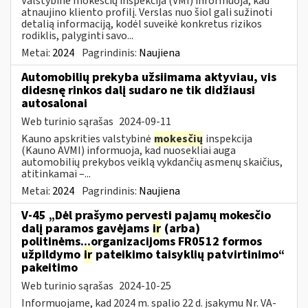
Valstybinė mokesčių inspekcija (VMI) informuoja, kad
atnaujino kliento profilį. Verslas nuo šiol gali sužinoti
detalią informaciją, kodėl suveikė konkretus rizikos
rodiklis, palyginti savo...
Metai:
2024
Pagrindinis:
Naujiena
Automobilių prekyba užsiimama aktyviau, vis
didesnę rinkos dalį sudaro ne tik didžiausi
autosalonai
Web turinio sąrašas
2024-09-11
Kauno apskrities valstybinė
mokesčių
inspekcija
(Kauno AVMI) informuoja, kad nuosekliai auga
automobilių prekybos veiklą vykdančių asmenų skaičius,
atitinkamai –...
Metai:
2024
Pagrindinis:
Naujiena
V-45 „Dėl prašymo pervesti pajamų mokesčio
dalį paramos gavėjams
ir
(arba)
politinėms...organizacijoms FR0512 formos
užpildymo
ir
pateikimo taisyklių patvirtinimo“
pakeitimo
Web turinio sąrašas
2024-10-25
Informuojame, kad 2024 m. spalio 22 d. įsakymu Nr. VA-