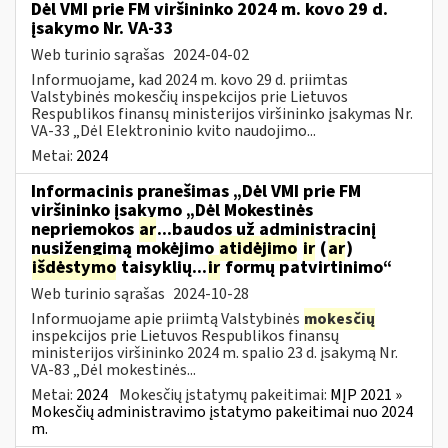
Dėl VMI prie FM viršininko 2024 m. kovo 29 d.
įsakymo Nr. VA-33
Web turinio sąrašas
2024-04-02
Informuojame, kad 2024 m. kovo 29 d. priimtas
Valstybinės mokesčių inspekcijos prie Lietuvos
Respublikos finansų ministerijos viršininko įsakymas Nr.
VA-33 „Dėl Elektroninio kvito naudojimo...
Metai:
2024
Informacinis pranešimas „Dėl VMI prie FM
viršininko įsakymo „Dėl Mokestinės
nepriemokos
ar
...baudos už administracinį
nusižengimą mokėjimo
atidėjimo
ir
(
ar
)
išdėstymo
taisyklių...
ir
formų patvirtinimo“
Web turinio sąrašas
2024-10-28
Informuojame apie priimtą Valstybinės
mokesčių
inspekcijos prie Lietuvos Respublikos finansų
ministerijos viršininko 2024 m. spalio 23 d. įsakymą Nr.
VA-83 „Dėl mokestinės...
Metai:
2024
Mokesčių įstatymų pakeitimai:
MĮP 2021 »
Mokesčių administravimo įstatymo pakeitimai nuo 2024
m.