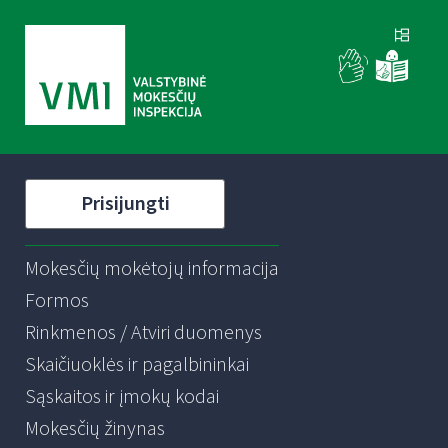
Prisijungti
Mokesčių mokėtojų informacija
Formos
Rinkmenos / Atviri duomenys
Skaičiuoklės ir pagalbininkai
Sąskaitos ir įmokų kodai
Mokesčių žinynas