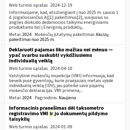
Web turinio sąrašas
2024-12-19
Informuojame, kad, atsižvelgiant į nuo 2025 m. sausio 1
d. įsigaliosiančius AĮ[1] pakeitimus[2], susijusius su
anglies dioksido dedamosios taikymu energiniams
produktams bei į Energinių produktų...
Metai:
2024
Mokesčių įstatymų pakeitimai:
Akcizų
pakeitimai nuo 2025 m.
Deklaruoti pajamas liko mažiau nei mėnuo —
ypač svarbu suskubti vykdžiusiems
individualią veiklą
Web turinio sąrašas
2024-04-10
Valstybinė mokesčių inspekcija (VMI) informuoja, kad
beveik pusė gyventojų, kurie praėjusiais metais vykdė
individualią veiklą (IDV), jau pateikė savo pajamų
mokesčio deklaracijas. VMI primena,...
Metai:
2024
Pagrindinis:
Naujiena
Informacinis pranešimas dėl taksometro
registravimo VMI
ir
jo dokumentų pildymo
taisyklių
Web turinio sąrašas
2024-01-09