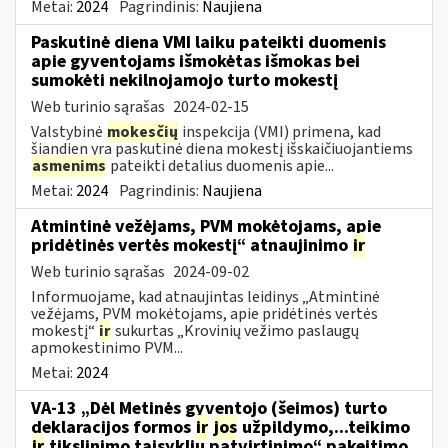
Metai:
2024
Pagrindinis:
Naujiena
Paskutinė diena VMI laiku pateikti duomenis
apie gyventojams išmokėtas išmokas bei
sumokėti nekilnojamojo turto mokestį
Web turinio sąrašas
2024-02-15
Valstybinė
mokesčių
inspekcija (VMI) primena, kad
šiandien yra paskutinė diena mokestį išskaičiuojantiems
asmenims
pateikti detalius duomenis apie...
Metai:
2024
Pagrindinis:
Naujiena
Atmintinė vežėjams, PVM mokėtojams, apie
pridėtinės vertės mokestį“ atnaujinimo
ir
Web turinio sąrašas
2024-09-02
Informuojame, kad atnaujintas leidinys „Atmintinė
vežėjams, PVM mokėtojams, apie pridėtinės vertės
mokestį“
ir
sukurtas „Krovinių vežimo paslaugų
apmokestinimo PVM...
Metai:
2024
VA-13 „Dėl Metinės gyventojo (šeimos) turto
deklaracijos formos
ir
jos
užpildymo,...teikimo
ir
tikslinimo taisyklių patvirtinimo“ pakeitimo