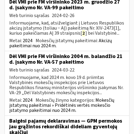
Dėl VMI prie FM viršininko 2023 m. gruodžio 27
d. įsakymo Nr. VA-99 pakeitimo
Web turinio sąrašas
2024-02-26
Informuojame, kad, atsižvelgiant į Lietuvos Respublikos
akcizų įstatymo (toliau − AĮ) pakeitimą Nr. XIV-2473[1],
kuriuo pakeičiamas AĮ 39 straipsnis[
2
] bei Valstybinė...
Metai:
2024
Mokesčių įstatymų pakeitimai:
Akcizų
pakeitimai nuo 2024 m.
Dėl VMI prie FM viršininko 2004 m. balandžio 21
d. įsakymo Nr. VA-57 pakeitimo
Web turinio sąrašas
2024-03-22
Informuojame, kad 2024 m. kovo 19 d. priimtas
Valstybinės mokesčių inspekcijos prie Lietuvos
Respublikos finansų ministerijos viršininko įsakymas Nr.
VA-29 „Dėl Valstybinės mokesčių inspekcijos...
Metai:
2024
Mokesčių žinyno kategorijos:
Mokesčių
įstatymų pakeitimai » Pridėtinės vertės mokesčio
įstatymo pakeitimai nuo 2024 m.
Baigėsi pajamų deklaravimas — GPM permokos
jau grąžintos rekordiškai dideliam gyventojų
skaičiui