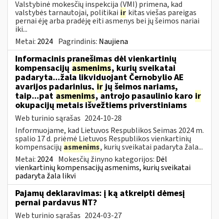
Valstybinė mokesčių inspekcija (VMI) primena, kad
valstybės tarnautojai, politikai
ir
kitas viešas pareigas
pernai ėję arba pradėję eiti asmenys bei jų šeimos nariai
iki...
Metai:
2024
Pagrindinis:
Naujiena
Informacinis pranešimas dėl vienkartinių
kompensacijų
asmenims
, kurių sveikatai
padaryta...žala likviduojant Černobylio AE
avarijos padarinius,
ir
jų šeimos nariams,
taip...pat
asmenims
, antrojo pasaulinio karo
ir
okupacijų metais išvežtiems priverstiniams
Web turinio sąrašas
2024-10-28
Informuojame, kad Lietuvos Respublikos Seimas 2024 m.
spalio 17 d. priėmė Lietuvos Respublikos vienkartinių
kompensacijų
asmenims
, kurių sveikatai padaryta žala...
Metai:
2024
Mokesčių žinyno kategorijos:
Dėl
vienkartinių kompensacijų asmenims, kurių sveikatai
padaryta žala likvi
Pajamų deklaravimas: į ką atkreipti dėmesį
pernai pardavus NT?
Web turinio sąrašas
2024-03-27