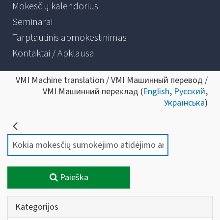
Mokesčių kalendorius
Seminarai
Tarptautinis apmokestinimas
Kontaktai / Apklausa
VMI Machine translation / VMI Машинный перевод /
VMI Машинний переклад (
English
,
Русский
,
Українська
)
Paieška
Kategorijos