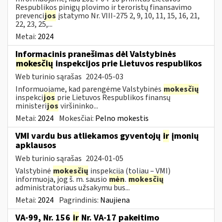
Respublikos pinigų plovimo ir teroristų finansavimo
prevenci
jos
įstatymo Nr. VIII-275 2, 9, 10, 11, 15, 16, 21,
22, 23, 25,...
Metai:
2024
Informacinis pranešimas dėl Valstybinės
mokesčių
inspekcijos prie Lietuvos respublikos
Web turinio sąrašas
2024-05-03
Informuojame, kad parengėme Valstybinės
mokesčių
inspekci
jos
prie Lietuvos Respublikos finansų
ministeri
jos
viršininko...
Metai:
2024
Mokesčiai:
Pelno mokestis
VMI vardu bus atliekamos gyventojų
ir
įmonių
apklausos
Web turinio sąrašas
2024-01-05
Valstybinė
mokesčių
inspekcija (toliau – VMI)
informuoja, jog š. m. sausio
mėn
.
mokesčių
administratoriaus užsakymu bus...
Metai:
2024
Pagrindinis:
Naujiena
VA-99, Nr. 156
ir
Nr. VA-17 pakeitimo