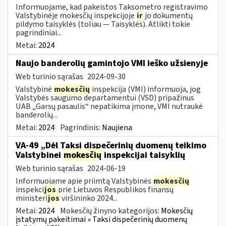
Informuojame, kad pakeistos Taksometro registravimo
Valstybinėje mokesčių inspekcijoje
ir
jo dokumentų
pildymo taisyklės (toliau — Taisyklės). Atlikti tokie
pagrindiniai...
Metai:
2024
Naujo banderolių gamintojo VMI ieško užsienyje
Web turinio sąrašas
2024-09-30
Valstybinė
mokesčių
inspekcija (VMI) informuoja, jog
Valstybės saugumo departamentui (VSD) pripažinus
UAB „Garsų pasaulis“ nepatikima įmone, VMI nutraukė
banderolių...
Metai:
2024
Pagrindinis:
Naujiena
VA-49 „Dėl Taksi dispečerinių duomenų teikimo
Valstybinei
mokesčių
inspekcijai taisyklių
Web turinio sąrašas
2024-06-19
Informuojame apie priimtą Valstybinės
mokesčių
inspekci
jos
prie Lietuvos Respublikos finansų
ministeri
jos
viršininko 2024...
Metai:
2024
Mokesčių žinyno kategorijos:
Mokesčių
įstatymų pakeitimai » Taksi dispečerinių duomenų