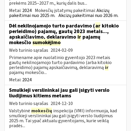
prekėms 2025–2027 m., kurių dalis bus...
Metai:
2024
Mokesčių įstatymų pakeitimai:
Akcizų
pakeitimai nuo 2025 m.
Akcizų pakeitimai nuo 2026 m.
Dėl nekilnojamojo turto pardavimo (
ar
kitokio
perleidimo) pajamų, gautų 2023 metais...,
apskaičiavimo, deklaravimo
ir
pajamų
mokesčio
sumokėjimo
Web turinio sąrašas
2024-02-09
Primename apie nuolatinio gyventojo 2023 metais
gautų nekilnojamojo turto pardavimo (arba kitokio
perleidimo) pajamų apskaičiavimą, deklaravimą
ir
pajamų mokesčio...
Metai:
2024
Smulkieji verslininkai jau gali įsigyti verslo
liudijimus kitiems metams
Web turinio sąrašas
2024-12-10
Valstybinė
mokesčių
inspekcija (VMI) informuoja, kad
smulkieji verslininkai jau gali įsigyti verslo liudijimus
2025 m. Tai ypač aktualu gyventojams, kurie veiklą
pradės...