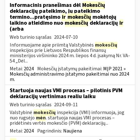
Informacinis pranešimas dėl
Mokesčių
deklaracijų pateikimo, jų pateikimo
termino...pratęsimo
ir
mokesčių
mokėtojų
laikino atleidimo nuo
mokesčių
deklaracijų
ir
(arba
Web turinio sąrašas
2024-07-10
Informuojame apie priimtą Valstybinės
mokesčių
inspekcijos prie Lietuvos Respublikos finansų
ministerijos viršininko 2024 m. liepos 4 d. įsakymą Nr. VA-
54 „Dėl...
Metai:
2024
Mokesčių įstatymų pakeitimai:
MĮP 2021 »
Mokesčių administravimo įstatymo pakeitimai nuo 2024
m.
Startuoja naujas VMI procesas – pilotinis PVM
deklaracijų vertinimas realiu laiku
Web turinio sąrašas
2024-09-11
Valstybinė
mokesčių
inspekcija (VMI) informuoja, jog
nuo rugsėjo
mėn
. startuoja naujas VMI procesas –
pridėtinės vertės mokesčio (PVM) deklaracijų...
Metai:
2024
Pagrindinis:
Naujiena