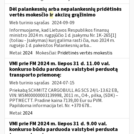
Dėl palankesnių arba nepalankesnių pridėtinės
vertės mokesčio
ir
akcizų grąžinimo
Web turinio sąrašas
2024-09-09
Informuojame, kad Lietuvos Respublikos finansų
ministro 2024 m. rugpjūčio 1 d. įsakymu Nr. 1K-265[1]
(toliau - Įsakymas) kurį galima rasti čia, nuo 2024 m.
rugsėjo 1 d. pakeistos Palankesnių arba...
Metai:
2024
Mokesčiai:
Pridėtinės vertės mokestis
VMI prie FM 2024 m. liepos 31 d. 11.00 val.
konkurso būdu parduoda valstybei perduotą
transporto priemonę:
Web turinio sąrašas
2024-07-15
Priekabą SCHMITZ CARGOBULL AG SCS 24/L-13.62 EB,
VIN: WSM00000003139998, 2011 m., O4-, pilka, (SDK) –
PPTMECTT. Pradinė kaina 7139,00 Eur su PVM.
Papildoma informacija tel. Nr. +370 678...
Metai:
2024
VMI prie FM 2024 m. liepos 31 d. 9.00 val.
konkurso būdu parduoda valstybei perduota