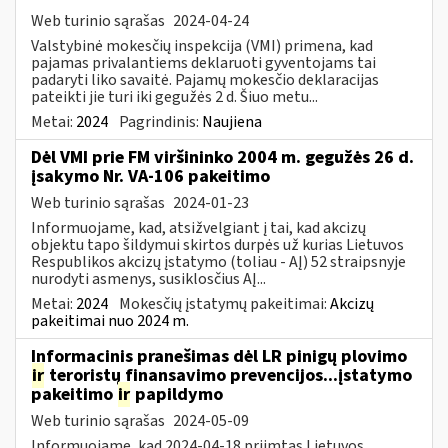
Web turinio sąrašas
2024-04-24
Valstybinė mokesčių inspekcija (VMI) primena, kad
pajamas privalantiems deklaruoti gyventojams tai
padaryti liko savaitė. Pajamų mokesčio deklaracijas
pateikti jie turi iki gegužės 2 d. Šiuo metu...
Metai:
2024
Pagrindinis:
Naujiena
Dėl VMI prie FM viršininko 2004 m. gegužės 26 d.
įsakymo Nr. VA-106 pakeitimo
Web turinio sąrašas
2024-01-23
Informuojame, kad, atsižvelgiant į tai, kad akcizų
objektu tapo šildymui skirtos durpės už kurias Lietuvos
Respublikos akcizų įstatymo (toliau - AĮ) 52 straipsnyje
nurodyti asmenys, susiklosčius AĮ...
Metai:
2024
Mokesčių įstatymų pakeitimai:
Akcizų
pakeitimai nuo 2024 m.
Informacinis pranešimas dėl LR pinigų plovimo
ir
teroristų finansavimo prevencijos...įstatymo
pakeitimo
ir
papildymo
Web turinio sąrašas
2024-05-09
Informuojame, kad 2024-04-18 priimtas Lietuvos