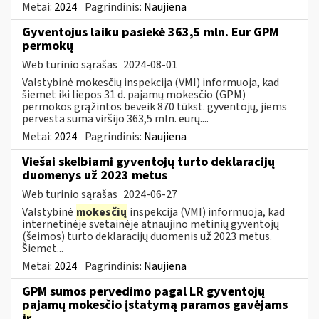
Metai:
2024
Pagrindinis:
Naujiena
Gyventojus laiku pasiekė 363,5 mln. Eur GPM
permokų
Web turinio sąrašas
2024-08-01
Valstybinė mokesčių inspekcija (VMI) informuoja, kad
šiemet iki liepos 31 d. pajamų mokesčio (GPM)
permokos grąžintos beveik 870 tūkst. gyventojų, jiems
pervesta suma viršijo 363,5 mln. eurų....
Metai:
2024
Pagrindinis:
Naujiena
Viešai skelbiami gyventojų turto deklaracijų
duomenys už 2023 metus
Web turinio sąrašas
2024-06-27
Valstybinė
mokesčių
inspekcija (VMI) informuoja, kad
internetinėje svetainėje atnaujino metinių gyventojų
(šeimos) turto deklaracijų duomenis už 2023 metus.
Šiemet...
Metai:
2024
Pagrindinis:
Naujiena
GPM sumos pervedimo pagal LR gyventojų
pajamų mokesčio įstatymą paramos gavėjams
ir