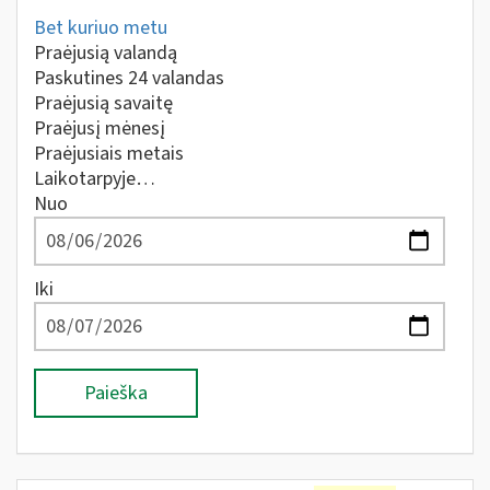
Bet kuriuo metu
Praėjusią valandą
Paskutines 24 valandas
Praėjusią savaitę
Praėjusį mėnesį
Praėjusiais metais
Laikotarpyje…
Nuo
Iki
Paieška