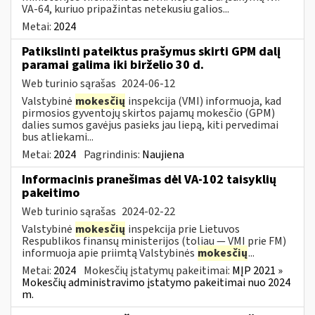
VA-64, kuriuo pripažintas netekusiu galios...
Metai:
2024
Patikslinti pateiktus prašymus skirti GPM dalį
paramai galima iki birželio 30 d.
Web turinio sąrašas
2024-06-12
Valstybinė
mokesčių
inspekcija (VMI) informuoja, kad
pirmosios gyventojų skirtos pajamų mokesčio (GPM)
dalies sumos gavėjus pasieks jau liepą, kiti pervedimai
bus atliekami...
Metai:
2024
Pagrindinis:
Naujiena
Informacinis pranešimas dėl VA-102 taisyklių
pakeitimo
Web turinio sąrašas
2024-02-22
Valstybinė
mokesčių
inspekcija prie Lietuvos
Respublikos finansų ministerijos (toliau ― VMI prie FM)
informuoja apie priimtą Valstybinės
mokesčių
...
Metai:
2024
Mokesčių įstatymų pakeitimai:
MĮP 2021 »
Mokesčių administravimo įstatymo pakeitimai nuo 2024
m.