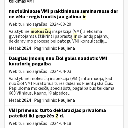
teikimas VMI
nuotoliniuose VMI praktiniuose seminaruose dar
ne vėlu - registruotis jau galima
ir
Web turinio sąrašas
2024-03-20
Valstybinė
mokesčių
inspekcija (VMI) siekdama
gyventojams užtikrinti paprastą
ir
sklandų pajamų
deklaravimo procesą bei patogų VMI konsultacijų...
Metai:
2024
Pagrindinis:
Naujiena
Daugiau įmonių nuo šiol galės naudotis VMI
kuratorių pagalba
Web turinio sąrašas
2024-04-03
Valstybinė mokesčių inspekcija (VMI) informuoja, kad
nuo šiol VMI kuratorius turės didesnis klientų skaičius.
Papildoma mokesčių specialistų pagalba bus teikiama
600 Vilniaus, Kauno, Klaipėdos,...
Metai:
2024
Pagrindinis:
Naujiena
VMI primena: turto deklaracijas privaloma
pateikti iki gegužės
2
d.
Web turinio sąrašas
2024-04-18