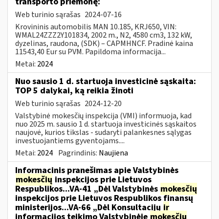
transporto priemonę:
Web turinio sąrašas
2024-07-16
Krovininis automobilis MAN 10.185, KRJ650, VIN:
WMAL24ZZZ2Y101834, 2002 m., N2, 4580 cm3, 132 kW,
dyzelinas, raudona, (SDK) – CAPMHNCF. Pradinė kaina
11543,40 Eur su PVM. Papildoma informacija...
Metai:
2024
Nuo sausio 1 d. startuoja investicinė sąskaita:
TOP 5 dalykai, ką reikia žinoti
Web turinio sąrašas
2024-12-20
Valstybinė mokesčių inspekcija (VMI) informuoja, kad
nuo 2025 m. sausio 1 d. startuoja investicinės sąskaitos
naujovė, kurios tikslas - sudaryti palankesnes sąlygas
investuojantiems gyventojams....
Metai:
2024
Pagrindinis:
Naujiena
Informacinis pranešimas apie Valstybinės
mokesčių
inspekcijos prie Lietuvos
Respublikos...VA-41 „Dėl Valstybinės
mokesčių
inspekcijos prie Lietuvos Respublikos finansų
ministerijos...VA-66 „Dėl Konsultacijų
ir
informacijos teikimo Valstybinėje
mokesčių