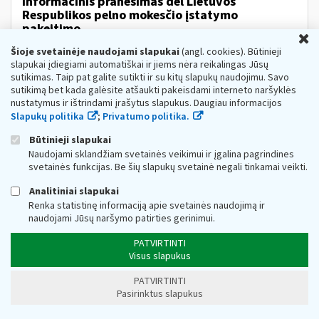
Informacinis pranešimas dėl Lietuvos
Respublikos pelno mokesčio įstatymo
pakeitimo
U
Web turinio sąrašas
2024-01-23
Šioje svetainėje naudojami slapukai
(angl. cookies). Būtinieji
slapukai įdiegiami automatiškai ir jiems nėra reikalingas Jūsų
Informuojame, kad Lietuvos Respublikos Seimas 2023 m.
gruodžio 21 d. priėmė Lietuvos Respublikos pelno
sutikimas. Taip pat galite sutikti ir su kitų slapukų naudojimu. Savo
mokesčio įstatymo Nr. IX-675 58 straipsnio pakeitimo
sutikimą bet kada galėsite atšaukti pakeisdami interneto naršyklės
įstatymą Nr. XIV-2443 bei 2023 gruodžio...
nustatymus ir ištrindami įrašytus slapukus. Daugiau informacijos
Slapukų politika
;
Privatumo politika.
Metai:
2024
Mokesčiai:
Pelno mokestis
Mokesčių
įstatymų pakeitimai:
Pelno mokesčio pakeitimai nuo
Būtinieji slapukai
2024 m.
Naudojami sklandžiam svetainės veikimui ir įgalina pagrindines
V-179 „Dėl privalomųjų atskaitymų nuo
svetainės funkcijas. Be šių slapukų svetainė negali tinkamai veikti.
žaliavinės medienos
ir
nenukirsto miško
Analitiniai slapukai
pardavimo...pajamų deklaracijos FR0463
Renka statistinę informaciją apie svetainės naudojimą ir
formos
ir
jos
užpildymo taisyklių
naudojami Jūsų naršymo patirties gerinimui.
patvirtinimo“ pakeitimo
Web turinio sąrašas
2024-08-14
PATVIRTINTI
Visus slapukus
Informuojame, kad Valstybinės
mokesčių
inspekci
jos
prie Lietuvos Respublikos finansų ministeri
jos
PATVIRTINTI
viršininko 2024 m....
Pasirinktus slapukus
Metai:
2024
Mokesčių žinyno kategorijos:
Mokesčių
įstatymų pakeitimai » Miškų įstatymo pakeitimai nuo