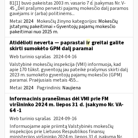
81[1] buvo pakeistas 2003 m. vasario 7 d. įsakymas Nr. V-
45 „Dėl prašymo pervesti pajamų mokesčio dalį paramos
gavėjams ir (arba) politinėms...
Metai:
2024
Mokesčių žinyno kategorijos:
Mokesčių
įstatymų pakeitimai » Gyventojų pajamų mokesčio
pakeitimai nuo 2025 m.
Atidėlioti neverta — paprastai
ir
greitai galite
skirti sumokėto GPM dalį paramai
Web turinio sąrašas
2024-04-16
Valstybinė mokesčių inspekcija (VMI) informuoja, kad
apie 170 tūkst. gyventojų jau pateikė prašymus skirti dalį
2023 m. sumokėto gyventojų pajamų mokesčio (GPM)
paramai. Praėjusiais metais 455...
Metai:
2024
Pagrindinis:
Naujiena
Informacinis pranešimas dėl VMI prie FM
viršininko 2024 m. liepos 31 d. įsakymo Nr. VA-
64 -1
Web turinio sąrašas
2024-09-16
Informuojame apie priimtą Valstybinės mokesčių
inspekcijos prie Lietuvos Respublikos finansų
ministerijos viršininko 2024 m. liepos 31 d. įsakymą Nr.