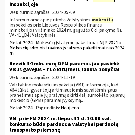
inspekcijoje
Web turinio sąrašas
2024-05-09
Informuojame apie priimtą Valstybinės
mokesčių
inspekcijos prie Lietuvos Respublikos finansų
ministerijos viršininko 2024 m. gegužės 8 d. įsakymą Nr.
VA-41 „Dėl Valstybinės...
Metai:
2024
Mokesčių įstatymų pakeitimai:
MĮP 2021 »
Mokesčių administravimo įstatymo pakeitimai nuo 2024
m.
Beveik 34 mln. eurų GPM paramos jau pasiekė
visus gavėjus – nuo kitų metų laukia pokyčiai
Web turinio sąrašas
2024-11-19
Valstybinė mokesčių inspekcija (VMI) informuoja, kad
464 tūkst. gyventojų artimiausiomis savaitėmis gaus
pranešimus apie jų prašymų skirti dalį sumokėto pajamų
mokesčio (GPM) paramai įvykdymą....
Metai:
2024
Pagrindinis:
Naujiena
VMI prie FM 2024 m. liepos 31 d. 10.00 val.
konkurso būdu parduoda valstybei perduotą
transporto priemonę: