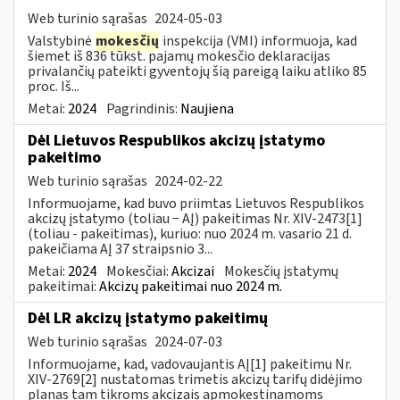
Web turinio sąrašas
2024-05-03
Valstybinė
mokesčių
inspekcija (VMI) informuoja, kad
šiemet iš 836 tūkst. pajamų mokesčio deklaracijas
privalančių pateikti gyventojų šią pareigą laiku atliko 85
proc. Iš...
Metai:
2024
Pagrindinis:
Naujiena
Dėl Lietuvos Respublikos akcizų įstatymo
pakeitimo
Web turinio sąrašas
2024-02-22
Informuojame, kad buvo priimtas Lietuvos Respublikos
akcizų įstatymo (toliau − AĮ) pakeitimas Nr. XIV-2473[1]
(toliau - pakeitimas), kuriuo: nuo 2024 m. vasario 21 d.
pakeičiama AĮ 37 straipsnio 3...
Metai:
2024
Mokesčiai:
Akcizai
Mokesčių įstatymų
pakeitimai:
Akcizų pakeitimai nuo 2024 m.
Dėl LR akcizų įstatymo pakeitimų
Web turinio sąrašas
2024-07-03
Informuojame, kad, vadovaujantis AĮ[1] pakeitimu Nr.
XIV-2769[2] nustatomas trimetis akcizų tarifų didėjimo
planas tam tikroms akcizais apmokestinamoms