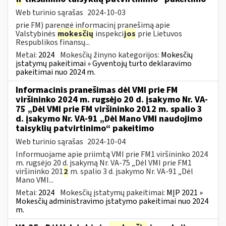
Web turinio sąrašas
2024-10-03
prie FM) parengė informacinį pranešimą apie
Valstybinės
mokesčių
inspekci
jos
prie Lietuvos
Respublikos finansų...
Metai:
2024
Mokesčių žinyno kategorijos:
Mokesčių
įstatymų pakeitimai » Gyventojų turto deklaravimo
pakeitimai nuo 2024 m.
Informacinis pranešimas dėl VMI prie FM
viršininko 2024 m. rugsėjo 20 d. įsakymo Nr. VA-
75 „Dėl VMI prie FM viršininko 2012 m. spalio 3
d. įsakymo Nr. VA-91 „Dėl Mano VMI naudojimo
taisyklių patvirtinimo“ pakeitimo
Web turinio sąrašas
2024-10-04
Informuojame apie priimtą VMI prie FM1 viršininko 2024
m. rugsėjo 20 d. įsakymą Nr. VA-75 „Dėl VMI prie FM1
viršininko 201
2
m. spalio 3 d. įsakymo Nr. VA-91 „Dėl
Mano VMI...
Metai:
2024
Mokesčių įstatymų pakeitimai:
MĮP 2021 »
Mokesčių administravimo įstatymo pakeitimai nuo 2024
m.