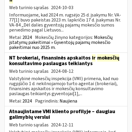
Web turinio sąrašas
2024-10-03
Informuojame, kad 2024 m. rugsėjo 25 d. įsakymu Nr. VA-
77[1] buvo pakeistas 2023 m. lapkričio 17 d. įsakymas Nr.
VA-84 „Dėl dalies gyventojų pajamų mokesčio sumos
pervedimo pagal Lietuvos...
Metai:
2024
Mokesčių žinyno kategorijos:
Mokesčių
įstatymų pakeitimai » Gyventojų pajamų mokesčio
pakeitimai nuo 2025 m.
NT brokeriai, finansinės apskaitos
ir
mokesčių
konsultavimo paslaugas teikiantys
Web turinio sąrašas
2024-08-12
Valstybinė mokesčių inspekcija (VMI) primena, kad nuo
rugpjūčio 1 d. nekilnojamojo turto agentai (brokeriai),
finansinės apskaitos ir mokesčių konsultavimo
paslaugas teikiantys gyventojai[1],...
Metai:
2024
Pagrindinis:
Naujiena
Atnaujintame VMI kliento profilyje – daugiau
galimybių verslui
Web turinio sąrašas
2024-12-11