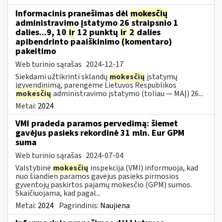
Informacinis pranešimas dėl
mokesčių
administravimo įstatymo 26 straipsnio 1
dalies...9, 10
ir
12 punktų
ir
2
dalies
apibendrinto paaiškinimo (komentaro)
pakeitimo
Web turinio sąrašas
2024-12-17
Siekdami užtikrinti sklandų
mokesčių
įstatymų
įgyvendinimą, parengėme Lietuvos Respublikos
mokesčių
administravimo įstatymo (toliau — MAĮ) 26...
Metai:
2024
VMI pradeda paramos pervedimą: šiemet
gavėjus pasieks rekordinė 31 mln. Eur GPM
suma
Web turinio sąrašas
2024-07-04
Valstybinė
mokesčių
inspekcija (VMI) informuoja, kad
nuo šiandien paramos gavėjus pasieks pirmosios
gyventojų paskirtos pajamų mokesčio (GPM) sumos.
Skaičiuojama, kad pagal...
Metai:
2024
Pagrindinis:
Naujiena