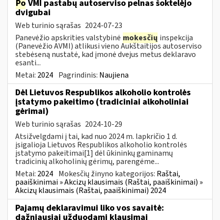
Po
VMI pastabų autoserviso pelnas šoktelėjo
dvigubai
Web turinio sąrašas
2024-07-23
Panevėžio apskrities valstybinė
mokesčių
inspekcija
(Panevėžio AVMI) atlikusi vieno Aukštaitijos autoserviso
stebėseną nustatė, kad įmonė dvejus metus deklaravo
esanti...
Metai:
2024
Pagrindinis:
Naujiena
Dėl Lietuvos Respublikos alkoholio kontrolės
įstatymo pakeitimo (tradiciniai alkoholiniai
gėrimai)
Web turinio sąrašas
2024-10-29
Atsižvelgdami į tai, kad nuo 2024 m. lapkričio 1 d.
įsigalioja Lietuvos Respublikos alkoholio kontrolės
įstatymo pakeitimai[1] dėl ūkininkų gaminamų
tradicinių alkoholinių gėrimų, parengėme...
Metai:
2024
Mokesčių žinyno kategorijos:
Raštai,
paaiškinimai » Akcizų klausimais (Raštai, paaiškinimai) »
Akcizų klausimais (Raštai, paaiškinimai) 2024
Pajamų deklaravimui liko vos savaitė:
dažniausiai užduodami klausimai