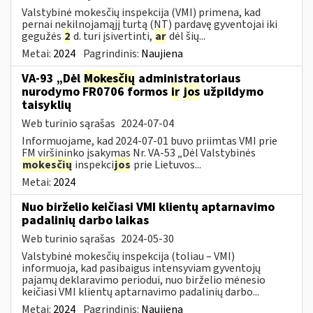
Valstybinė mokesčių inspekcija (VMI) primena, kad
pernai nekilnojamąjį turtą (NT) pardavę gyventojai iki
gegužės
2
d. turi įsivertinti,
ar
dėl šių...
Metai:
2024
Pagrindinis:
Naujiena
VA-93 „Dėl
Mokesčių
administratoriaus
nurodymo FR0706 formos
ir
jos
užpildymo
taisyklių
Web turinio sąrašas
2024-07-04
Informuojame, kad 2024-07-01 buvo priimtas VMI prie
FM viršininko įsakymas Nr. VA-53 „Dėl Valstybinės
mokesčių
inspekci
jos
prie Lietuvos...
Metai:
2024
Nuo birželio keičiasi VMI klientų aptarnavimo
padalinių darbo laikas
Web turinio sąrašas
2024-05-30
Valstybinė mokesčių inspekcija (toliau – VMI)
informuoja, kad pasibaigus intensyviam gyventojų
pajamų deklaravimo periodui, nuo birželio mėnesio
keičiasi VMI klientų aptarnavimo padalinių darbo...
Metai:
2024
Pagrindinis:
Naujiena