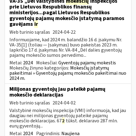
VA-35 „Dėl Valstybinės
mokesčių
inspekcijos
prie Lietuvos Respublikos finansų
ministerijos...pagal Lietuvos Respublikos
gyventojų pajamų mokesčio įstatymą paramos
gavėjams
ir
Web turinio sąrašas
2024-04-22
Informuojame, kad 2024 m. balandžio 16 d. įsakymu Nr.
VA-35[1] (toliau — Įsakymas) buvo pakeistas 2023 m.
lapkričio 17 d. įsakymas Nr. VA-84 „Dėl dalies gyventojų
pajamų mokesčio sumos pervedimo...
Metai:
2024
Mokesčiai:
Gyventojų pajamų mokestis
Mokesčių žinyno kategorijos:
Mokesčių įstatymų
pakeitimai » Gyventojų pajamų mokesčio pakeitimai nuo
2024 m.
Milijonas gyventojų jau pateikė pajamų
mokesčio deklaracijas
Web turinio sąrašas
2024-04-02
Valstybinė mokesčių inspekcija (VMI) informuoja, kad jau
daugiau nei milijonas gyventojų pateikė pajamų
mokesčio deklaracijas. 67
2
tūkst. deklaravo 287 mln.
eurų gyventojų...
Metai:
2024
Pagrindinis:
Naujiena