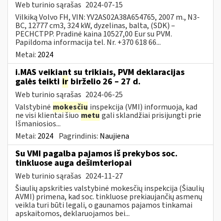
Web turinio sąrašas
2024-07-15
Vilkiką Volvo FH, VIN: YV2AS02A38A654765, 2007 m., N3-
BC, 12777 cm3, 324 kW, dyzelinas, balta, (SDK) –
PECHCTPP. Pradinė kaina 10527,00 Eur su PVM.
Papildoma informacija tel. Nr. +370 618 66...
Metai:
2024
i.MAS veikiant su trikiais, PVM deklaracijas
galės teikti
ir
birželio 26 – 27 d.
Web turinio sąrašas
2024-06-25
Valstybinė
mokesčių
inspekcija (VMI) informuoja, kad
ne visi klientai šiuo
metu
gali sklandžiai prisijungti prie
Išmaniosios...
Metai:
2024
Pagrindinis:
Naujiena
Su VMI pagalba pajamos iš prekybos soc.
tinkluose auga dešimteriopai
Web turinio sąrašas
2024-11-27
Šiaulių apskrities valstybinė mokesčių inspekcija (Šiaulių
AVMI) primena, kad soc. tinkluose prekiaujančių asmenų
veikla turi būti legali, o gaunamos pajamos tinkamai
apskaitomos, deklaruojamos bei...