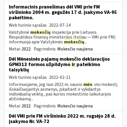
Informacinis pranešimas dėl VMI prie FM
viršininko 2004 m. gegužės 17 d. įsakymo VA-95
pakeitimo.
Web turinio sąrašas
2022-07-14
Valstybinė
mokesčių
inspekcija prie Lietuvos
Respublikos finansų ministerijos (toliau ― VMI prie FM)
informuoja apie Valstybinės
mokesčių
...
Metai:
2022
Pagrindinis:
Mokesčio naujiena
Dėl Mėnesinės pajamų mokesčio deklaracijos
GPM313 formos užpildymo
ir
pateikimo
taisyklių
Web turinio sąrašas
2022-02-11
Informuojame, jog nuo 2022 m. sausio
mėn
. visi mokestį
išskaičiuojantys asmenys, įskaitant ir vykdantys
individualią veiklą , pas kurios mokestinio laikotarpio
atitinkamą...
Metai:
2022
Pagrindinis:
Mokesčio naujiena
Dėl VMI prie FM viršininko 2022 m. rugsėjo 28 d.
įsakymo Nr. VA-72