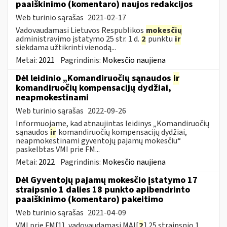
paaiškinimo (komentaro) naujos redakcijos
Web turinio sąrašas
2021-02-17
Vadovaudamasi Lietuvos Respublikos
mokesčių
administravimo įstatymo 25 str. 1 d.
2
punktu
ir
siekdama užtikrinti vienodą...
Metai:
2021
Pagrindinis:
Mokesčio naujiena
Dėl leidinio „Komandiruočių sąnaudos
ir
komandiruočių kompensacijų dydžiai,
neapmokestinami
Web turinio sąrašas
2022-09-26
Informuojame, kad atnaujintas leidinys „Komandiruočių
sąnaudos
ir
komandiruočių kompensacijų dydžiai,
neapmokestinami gyventojų pajamų mokesčiu“
paskelbtas VMI prie FM...
Metai:
2022
Pagrindinis:
Mokesčio naujiena
Dėl Gyventojų pajamų mokesčio įstatymo 17
straipsnio 1 dalies 18 punkto apibendrinto
paaiškinimo (komentaro) pakeitimo
Web turinio sąrašas
2021-04-09
VMI prie FM[1], vadovaudamasi MAĮ[
2
] 25 straipsnio 1