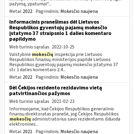
pažymą, ypatumai“...
Metai:
2022
Pagrindinis:
Mokesčio naujiena
Informacinis pranešimas dėl Lietuvos
Respublikos gyventojų pajamų mokesčio
įstatymo 37 straipsnio 1 dalies komentaro
papildymo
Web turinio sąrašas
2022-10-25
Valstybinė
mokesčių
inspekcija prie Lietuvos
Respublikos finansų ministerijos papildė Lietuvos
Respublikos gyventojų pajamų mokesčio įstatymo 37
str. 1 dalies komentaro 2.4...
Metai:
2022
Pagrindinis:
Mokesčio naujiena
Dėl Čekijos rezidento rezidavimo vietą
patvirtinančios pažymos
Web turinio sąrašas
2021-02-23
Informuojame, kad Čekijos Respublikos generalinis
finansų direktoratas pranešė, jog Čekijos Respublikos
mokesčių
administratorius savo rezidentams išduoda
elektronines...
Metai:
2021
Pagrindinis:
Mokesčio naujiena