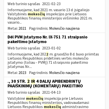
Web turinio sąrašas
2021-02-23
Informuojame, kad 2021 m. vasario 13 d. įsigaliojo
Valstybinės
mokesčių
inspekcijos prie Lietuvos
Respublikos finansų ministerijos viršininko 2021 m.
vasario...
Metai:
2021
Pagrindinis:
Mokesčio naujiena
Dėl PVM įstatymo Nr. IX-751 71 straipsnio
pakeitimo įstatymo
Web turinio sąrašas
2023-01-02
Informuojame, kad 202
2
m. gruodžio 8 d. buvo priimtas
Lietuvos Respublikos pridėtinės vertės mokesčio
įstatymo (toliau ­- PVMĮ) 71 straipsnio pakeitimo
įstatymas Nr....
Metai:
2023
Pagrindinis:
Mokesčio naujiena
., 30 STR.
2
IR
4 DALIŲ APIBENDRINTŲ
PAAIŠKINIMŲ (KOMENTARŲ) PAKEITIMO
Web turinio sąrašas
2021-04-13
Valstybinė
mokesčių
inspekcija prie Lietuvos
Respublikos finansų ministerijos, vadovaudamasi
Lietuvos Respublikos
mokesčių
administravimo