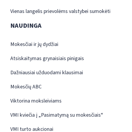
Vienas langelis prievolėms valstybei sumokėti
NAUDINGA
Mokesčiai ir jų dydžiai
Atsiskaitymas grynaisiais pinigais
Dažniausiai užduodami klausimai
Mokesčių ABC
Viktorina moksleiviams
VMI kviečia į „Pasimatymą su mokesčiais“
VMI turto aukcionai