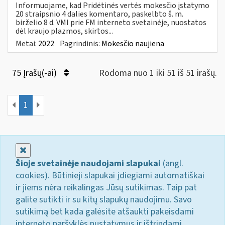
Informuojame, kad Pridėtinės vertės mokesčio įstatymo
20 straipsnio 4 dalies komentaro, paskelbto š. m.
birželio 8 d. VMI prie FM interneto svetainėje, nuostatos
dėl kraujo plazmos, skirtos...
Metai:
2022
Pagrindinis:
Mokesčio naujiena
75 Įrašų(-ai)
Rodoma nuo 1 iki 51 iš 51 irašų.
1
Uždaryti
Šioje svetainėje naudojami slapukai
(angl.
cookies). Būtinieji slapukai įdiegiami automatiškai
ir jiems nėra reikalingas Jūsų sutikimas. Taip pat
galite sutikti ir su kitų slapukų naudojimu. Savo
sutikimą bet kada galėsite atšaukti pakeisdami
interneto naršyklės nustatymus ir ištrindami