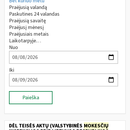
Bet kuriuo metu
Praėjusią valandą
Paskutines 24 valandas
Praėjusią savaitę
Praėjusį mėnesį
Praėjusiais metais
Laikotarpyje…
Nuo
Iki
Paieška
DĖL TEISĖS AKTŲ (VALSTYBINĖS
MOKESČIŲ