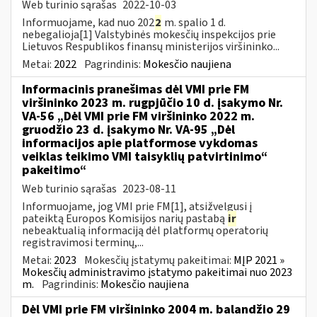
Web turinio sąrašas
2022-10-03
Informuojame, kad nuo 202
2
m. spalio 1 d.
nebegalioja[1] Valstybinės mokesčių inspekcijos prie
Lietuvos Respublikos finansų ministerijos viršininko...
Metai:
2022
Pagrindinis:
Mokesčio naujiena
Informacinis pranešimas dėl VMI prie FM
viršininko 2023 m. rugpjūčio 10 d. įsakymo Nr.
VA-56 „Dėl VMI prie FM viršininko 2022 m.
gruodžio 23 d. įsakymo Nr. VA-95 „Dėl
informacijos apie platformose vykdomas
veiklas teikimo VMI taisyklių patvirtinimo“
pakeitimo“
Web turinio sąrašas
2023-08-11
Informuojame, jog VMI prie FM[1], atsižvelgusi į
pateiktą Europos Komisijos narių pastabą
ir
nebeaktualią informaciją dėl platformų operatorių
registravimosi terminų,...
Metai:
2023
Mokesčių įstatymų pakeitimai:
MĮP 2021 »
Mokesčių administravimo įstatymo pakeitimai nuo 2023
m.
Pagrindinis:
Mokesčio naujiena
Dėl VMI prie FM viršininko 2004 m. balandžio 29