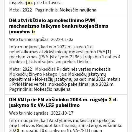
inspekci
jos
prie Lietuvos...
Metai:
2022
Pagrindinis:
Mokesčio naujiena
Dėl atvirkštinio apmokestinimo PVM
mechanizmo taikymo bankrutuojančioms
įmonėms
ir
Web turinio sąrašas
2022-01-03
Informuojame, kad nuo 2022 m. sausio 1 d.
nebetaikomas atvirkštinio apmokestinimo PVM[1]
mechanizmas (PVM įstatymo[2] 96 straipsnio 1 dalies 4
punktas), tais atvejais, kai prekes tiekia...
Metai:
2022
Mokesčiai:
Pridėtinės vertės mokestis
Mokesčių žinyno kategorijos:
Mokesčių įstatymų
pakeitimai » Mokesčių įstatymų pakeitimai 2022 metais
» Pridėtinės vertės mokesčio pakeitimai nuo 2022 m.
Pagrindinis:
Mokesčio naujiena
Dėl VMI prie FM viršininko 2004 m. rugsėjo
2
d.
įsakymo Nr. VA-155 pakeitimo
Web turinio sąrašas
2022-10-17
Informuojame, kad Valstybinės mokesčių inspekcijos
prie Lietuvos Respublikos finansų ministerijos viršininko
202
2
m. spalio 10 d. įsakymu Nr. VA-78[1] nauja