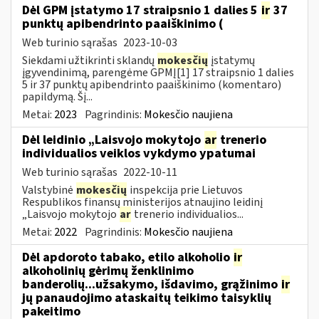
Dėl GPM įstatymo 17 straipsnio 1 dalies 5
ir
37
punktų apibendrinto paaiškinimo (
Web turinio sąrašas
2023-10-03
Siekdami užtikrinti sklandų
mokesčių
įstatymų
įgyvendinimą, parengėme GPMĮ[1] 17 straipsnio 1 dalies
5 ir 37 punktų apibendrinto paaiškinimo (komentaro)
papildymą. Šį...
Metai:
2023
Pagrindinis:
Mokesčio naujiena
Dėl leidinio „Laisvojo mokytojo
ar
trenerio
individualios veiklos vykdymo ypatumai
Web turinio sąrašas
2022-10-11
Valstybinė
mokesčių
inspekcija prie Lietuvos
Respublikos finansų ministerijos atnaujino leidinį
„Laisvojo mokytojo
ar
trenerio individualios...
Metai:
2022
Pagrindinis:
Mokesčio naujiena
Dėl apdoroto tabako, etilo alkoholio
ir
alkoholinių gėrimų ženklinimo
banderolių...užsakymo, išdavimo, grąžinimo
ir
jų panaudojimo ataskaitų teikimo taisyklių
pakeitimo