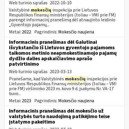
Web turinio sąrašas
2022-10-10
Valstybinė
mokesčių
inspekcija prie Lietuvos
Respublikos finansų ministerijos (toliau – VMI prie FM)
parengė informacinį pranešimą dėl atnaujinto leidinio
„Gyventojo pajamų...
Metai:
2022
Pagrindinis:
Mokesčio naujiena
Informacinis pranešimas dėl Galutinai
išvykstančio iš Lietuvos gyventojo pajamoms
taikomos metinio neapmokestinamojo pajamų
dydžio dalies apskaičiavimo aprašo
patvirtinimo
Web turinio sąrašas
2023-03-13
Pranešame, kad Valstybinės
mokesčių
inspekcijos prie
Lietuvos Respublikos finansų ministerijos (toliau – VMI
prie FM) viršininko 2023 m. kovo 9 d. įsakymu Nr. VA-17
buvo...
Metai:
2023
Pagrindinis:
Mokesčio naujiena
Informacinis pranešimas dėl mokesčio už
valstybės turto naudojimą patikėjimo teise
įstatymo pakeitimo