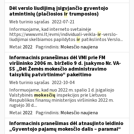
Dėl verslo liudijimą įsigyjančio gyventojo
atmintinių (plačiosios
ir
trumposios)
Web turinio sąrašas
2022-07-21
Informuojame, kad interneto svetainėje
https://www.vmi.lt/evmi/individuali-veikla-
ir
-verslo-
liudijimai skelbiamos papildytos
ir
patikslintos Verslo...
Metai:
2022
Pagrindinis:
Mokesčio naujiena
Informacinis pranešimas dėl VMI prie FM
viršininko 2006 m. birželio 9 d. įsakymo Nr. VA-
55 „Dėl Žemės mokesčio administravimo
taisyklių patvirtinimo“ pakeitimo
Web turinio sąrašas
2022-10-04
Informuojame, kad nuo 2022 m. spalio 1 d. įsigaliojo
Valstybinės
mokesčių
inspekcijos prie Lietuvos
Respublikos finansų ministerijos viršininko 2022 m.
rugsėjo 30 d....
Metai:
2022
Pagrindinis:
Mokesčio naujiena
Informacinis pranešimas dėl atnaujinto leidinio
„Gyventojo pajamų mokesčio dalis – paramai“