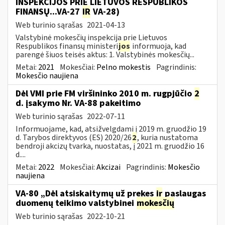
INSPEKCIJOS PRIE LIETUVOS RESPUBLIKOS
FINANSŲ...VA-27
IR
VA-28)
Web turinio sąrašas
2021-04-13
Valstybinė mokesčių inspekcija prie Lietuvos
Respublikos finansų ministeri
jos
informuoja, kad
parengė šiuos teisės aktus: 1. Valstybinės mokesčių...
Metai:
2021
Mokesčiai:
Pelno mokestis
Pagrindinis:
Mokesčio naujiena
Dėl VMI prie FM viršininko 2010 m. rugpjūčio
2
d. įsakymo Nr. VA-88 pakeitimo
Web turinio sąrašas
2022-07-11
Informuojame, kad, atsižvelgdami į 2019 m. gruodžio 19
d. Tarybos direktyvos (ES) 2020/26
2
, kuria nustatoma
bendroji akcizų tvarka, nuostatas, į 2021 m. gruodžio 16
d....
Metai:
2022
Mokesčiai:
Akcizai
Pagrindinis:
Mokesčio
naujiena
VA-80 „Dėl atsiskaitymų už prekes
ir
paslaugas
duomenų teikimo valstybinei
mokesčių
Web turinio sąrašas
2022-10-21