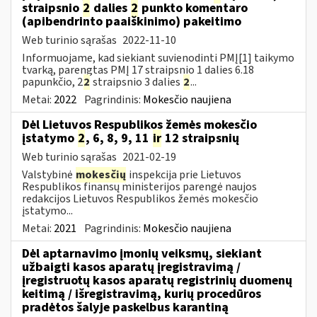
straipsnio
2
dalies
2
punkto komentaro
(apibendrinto paaiškinimo) pakeitimo
Web turinio sąrašas
2022-11-10
Informuojame, kad siekiant suvienodinti PMĮ[1] taikymo
tvarką, parengtas PMĮ 17 straipsnio 1 dalies 6.18
papunkčio, 2
2
straipsnio 3 dalies
2
...
Metai:
2022
Pagrindinis:
Mokesčio naujiena
Dėl Lietuvos Respublikos žemės mokesčio
įstatymo
2
, 6, 8, 9, 11
ir
12 straipsnių
Web turinio sąrašas
2021-02-19
Valstybinė
mokesčių
inspekcija prie Lietuvos
Respublikos finansų ministerijos parengė naujos
redakcijos Lietuvos Respublikos žemės mokesčio
įstatymo...
Metai:
2021
Pagrindinis:
Mokesčio naujiena
Dėl aptarnavimo įmonių veiksmų, siekiant
užbaigti kasos aparatų įregistravimą /
įregistruotų kasos aparatų registrinių duomenų
keitimą / išregistravimą, kurių procedūros
pradėtos šalyje paskelbus karantiną