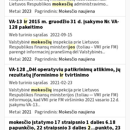
Lietuvos Respublikos
mokesčių
administravimo...
Metai:
2023
Pagrindinis:
Mokesčio naujiena
VA-13
ir
2015 m. gruodžio 31 d. įsakymo Nr. VA-
128 pakeitimo
Web turinio sąrašas
2022-09-15
Valstybinė
mokesčių
inspekcija prie Lietuvos
Respublikos finansų ministeri
jos
(toliau – VMI prie FM)
parengė informacinį pranešimą dėl Valstybinės...
Metai:
2022
Pagrindinis:
Mokesčio naujiena
VA-128 „Dėl operatyvių patikrinimų atlikimo, jų
rezultatų įforminimo
ir
tvirtinimo
Web turinio sąrašas
2021-02-23
Valstybinė
mokesčių
inspekcija prie Lietuvos
Respublikos finansų ministerijos (toliau ― VMI prie FM)
informuoja, kad VMI prie FM viršininko 2021 vasario 12 d.
įsakymu VA-13...
Metai:
2021
Pagrindinis:
Mokesčio naujiena
mokesčio įstatymo 17 straipsnio 1 dalies 6.18
papunkčio, 22 straipsnio 3 dalies
2
...punkto, 23