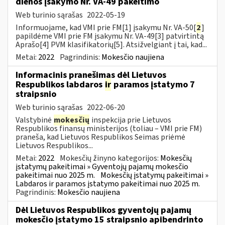
dienos įsakymo Nr. VA-49 pakeitimo
Web turinio sąrašas
2022-05-19
Informuojame, kad VMI prie FM[1] įsakymu Nr. VA-50[
2
]
papildėme VMI prie FM įsakymu Nr. VA-49[3] patvirtintą
Aprašo[4] PVM klasifikatorių[5]. Atsižvelgiant į tai, kad...
Metai:
2022
Pagrindinis:
Mokesčio naujiena
Informacinis pranešimas dėl Lietuvos
Respublikos labdaros
ir
paramos įstatymo 7
straipsnio
Web turinio sąrašas
2022-06-20
Valstybinė
mokesčių
inspekcija prie Lietuvos
Respublikos finansų ministerijos (toliau – VMI prie FM)
praneša, kad Lietuvos Respublikos Seimas priėmė
Lietuvos Respublikos...
Metai:
2022
Mokesčių žinyno kategorijos:
Mokesčių
įstatymų pakeitimai » Gyventojų pajamų mokesčio
pakeitimai nuo 2025 m.
Mokesčių įstatymų pakeitimai »
Labdaros ir paramos įstatymo pakeitimai nuo 2025 m.
Pagrindinis:
Mokesčio naujiena
Dėl Lietuvos Respublikos gyventojų pajamų
mokesčio įstatymo 15 straipsnio apibendrinto