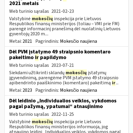
2021 metais
Web turinio sąrašas
2021-02-23
Valstybinė
mokesčių
inspekcija prie Lietuvos
Respublikos finansų ministerijos (toliau – VMI prie FM)
parengė informacinį pranešimą dėl nuolatinių Lietuvos
gyventojų 2020 m....
Metai:
2021
Pagrindinis:
Mokesčio naujiena
Dėl PVM įstatymo 49 straipsnio komentaro
pakeitimo
ir
papildymo
Web turinio sąrašas
2023-07-21
Siekdami užtikrinti sklandų
mokesčių
įstatymų
įgyvendinimą, parengėme PVM įstatymo 49 straipsnio
apibendrinto paaiškinimo (komentaro) pakeitimą
ir
...
Metai:
2023
Pagrindinis:
Mokesčio naujiena
Dėl leidinio „Individualios veiklos, vykdomos
pagal pažymą, ypatumai“ atnaujinimo
Web turinio sąrašas
2022-11-25
Valstybinė
mokesčių
inspekcija prie Lietuvos
Respublikos finansų ministerijos informuoja, jog
atnaujino leidinį „Individualios veiklos, vykdomos pagal