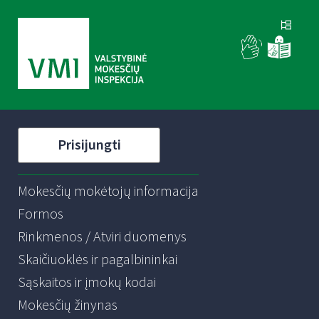
Prisijungti
Mokesčių mokėtojų informacija
Formos
Rinkmenos / Atviri duomenys
Skaičiuoklės ir pagalbininkai
Sąskaitos ir įmokų kodai
Mokesčių žinynas