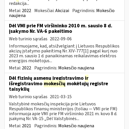
redakcija...
Metai:
2022
Mokesčiai:
Akcizai
Pagrindinis:
Mokesčio
naujiena
Dėl VMI prie FM viršininko 2010 m. sausio 8 d.
įsakymo Nr. VA-6 pakeitimo
Web turinio sąrašas
2022-09-06
Informuojame, kad, atsižvelgiant į Lietuvos Respublikos
akcizų įstatymo pakeitimą Nr. XIV-777[1] pagal kurį nuo
2023 m. sausio 1 d. panaikinamas reikalavimas elektros
energijos mokėtojus...
Metai:
2022
Pagrindinis:
Mokesčio naujiena
Dėl fizinių asmenų įregistravimo
ir
išregistravimo
mokesčių
mokėtojų registre
taisyklių
Web turinio sąrašas
2021-03-15
Valstybinė mokesčių inspekcija prie Lietuvos
Respublikos finansų ministerijos (toliau ― VMI prie FM)
informuoja apie VMI prie FM viršininko 2021 m. kovo 8 d.
įsakymą Nr. VA-15 „Dėl Valstybinės...
Metai:
2021
Pagrindinis:
Mokesčio naujiena