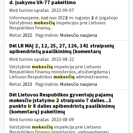
d. įsakymo VA-77 pakeitimo
Web turinio sąrašas
2022-09-07
Informuojame, kad nuo 202
2
m. rugsėjo
2
d. įsigaliojo
Valstybinės
mokesčių
inspekcijos prie Lietuvos
Respublikos finansų...
Metai:
2022
Pagrindinis:
Mokesčio naujiena
Dėl LR MAĮ
2
, 12, 25, 27, 126, 141 straipsnių
apibendrintų paaiškinimų (komentarų
Web turinio sąrašas
2023-08-22
Valstybinė
mokesčių
inspekcija prie Lietuvos
Respublikos finansų ministerijos, atsižvelgdama į
Lietuvos Respublikos
mokesčių
administravimo...
Metai:
2023
Pagrindinis:
Mokesčio naujiena
Dėl Lietuvos Respublikos gyventojų pajamų
mokesčio įstatymo
2
straipsnio 7 dalies...1
punkto
ir
8 dalies apibendrintų paaiškinimų
(komentarų) pakeitimų
Web turinio sąrašas
2023-08-09
Valstybinė
mokesčių
inspekcija prie Lietuvos
Respublikos finansų ministerijos, vadovaudamasi