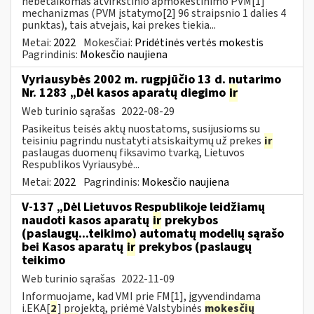
nebetaikomas atvirkštinio apmokestinimo PVM[1]
mechanizmas (PVM įstatymo[2] 96 straipsnio 1 dalies 4
punktas), tais atvejais, kai prekes tiekia...
Metai:
2022
Mokesčiai:
Pridėtinės vertės mokestis
Pagrindinis:
Mokesčio naujiena
Vyriausybės 2002 m. rugpjūčio 13 d. nutarimo
Nr. 1283 „Dėl kasos aparatų diegimo
ir
Web turinio sąrašas
2022-08-29
Pasikeitus teisės aktų nuostatoms, susijusioms su
teisiniu pagrindu nustatyti atsiskaitymų už prekes
ir
paslaugas duomenų fiksavimo tvarką, Lietuvos
Respublikos Vyriausybė...
Metai:
2022
Pagrindinis:
Mokesčio naujiena
V-137 „Dėl Lietuvos Respublikoje leidžiamų
naudoti kasos aparatų
ir
prekybos
(paslaugų...teikimo) automatų modelių sąrašo
bei Kasos aparatų
ir
prekybos (paslaugų
teikimo
Web turinio sąrašas
2022-11-09
Informuojame, kad VMI prie FM[1], įgyvendindama
i.EKA[
2
] projektą, priėmė Valstybinės
mokesčių