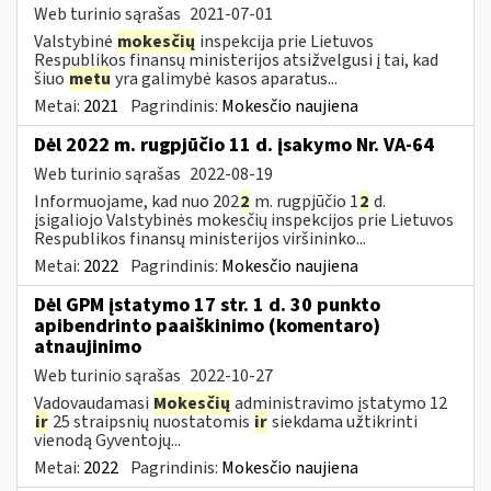
Web turinio sąrašas
2021-07-01
Valstybinė
mokesčių
inspekcija prie Lietuvos
Respublikos finansų ministerijos atsižvelgusi į tai, kad
šiuo
metu
yra galimybė kasos aparatus...
Metai:
2021
Pagrindinis:
Mokesčio naujiena
Dėl 2022 m. rugpjūčio 11 d. įsakymo Nr. VA-64
Web turinio sąrašas
2022-08-19
Informuojame, kad nuo 202
2
m. rugpjūčio 1
2
d.
įsigaliojo Valstybinės mokesčių inspekcijos prie Lietuvos
Respublikos finansų ministerijos viršininko...
Metai:
2022
Pagrindinis:
Mokesčio naujiena
Dėl GPM įstatymo 17 str. 1 d. 30 punkto
apibendrinto paaiškinimo (komentaro)
atnaujinimo
Web turinio sąrašas
2022-10-27
Vadovaudamasi
Mokesčių
administravimo įstatymo 12
ir
25 straipsnių nuostatomis
ir
siekdama užtikrinti
vienodą Gyventojų...
Metai:
2022
Pagrindinis:
Mokesčio naujiena