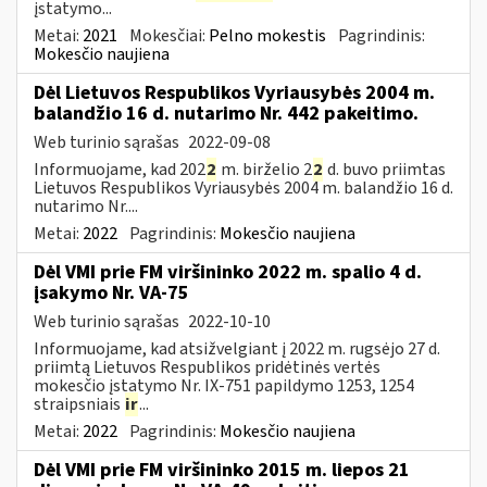
įstatymo...
Metai:
2021
Mokesčiai:
Pelno mokestis
Pagrindinis:
Mokesčio naujiena
Dėl Lietuvos Respublikos Vyriausybės 2004 m.
balandžio 16 d. nutarimo Nr. 442 pakeitimo.
Web turinio sąrašas
2022-09-08
Informuojame, kad 202
2
m. birželio 2
2
d. buvo priimtas
Lietuvos Respublikos Vyriausybės 2004 m. balandžio 16 d.
nutarimo Nr....
Metai:
2022
Pagrindinis:
Mokesčio naujiena
Dėl VMI prie FM viršininko 2022 m. spalio 4 d.
įsakymo Nr. VA-75
Web turinio sąrašas
2022-10-10
Informuojame, kad atsižvelgiant į 2022 m. rugsėjo 27 d.
priimtą Lietuvos Respublikos pridėtinės vertės
mokesčio įstatymo Nr. IX-751 papildymo 1253, 1254
straipsniais
ir
...
Metai:
2022
Pagrindinis:
Mokesčio naujiena
Dėl VMI prie FM viršininko 2015 m. liepos 21