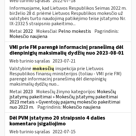
Web turinio sąrašas
2022-07-18
Informuojame, kad Lietuvos Respublikos Seimas 2022 m.
birželio 28 d. priėmė Lietuvos Respublikos mokesčio už
valstybės turto naudojimą patikėjimo teise įstatymo Nr.
IX-2332 5 straipsnio pakeitimo...
Metai:
2022
Mokesčiai:
Pelno mokestis
Pagrindinis:
Mokesčio naujiena
VMI prie FM parengė informacinį pranešimą dėl
dienpinigių maksimalių dydžių nuo 2023-08-01
Web turinio sąrašas
2023-07-21
Valstybinė
mokesčių
inspekcija prie Lietuvos
Respublikos finansų ministerijos (toliau - VMI prie FM)
parengė informacinį pranešimą dėl dienpinigių
maksimalių dydžių nuo...
Metai:
2023
Mokesčių žinyno kategorijos:
Mokesčių
įstatymų pakeitimai » Mokesčių įstatymų pakeitimai
2023 metais » Gyventojų pajamų mokesčio pakeitimai
nuo 2023 m.
Pagrindinis:
Mokesčio naujiena
Dėl PVM įstatymo 20 straipsnio 4 dalies
komentaro įsigaliojimo
Web turinio sąrašas
2022-07-15