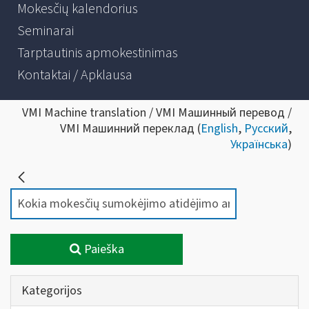
Mokesčių kalendorius
Seminarai
Tarptautinis apmokestinimas
Kontaktai / Apklausa
VMI Machine translation / VMI Машинный перевод /
VMI Машинний переклад (
English
,
Русский
,
Українська
)
Paieška
Kategorijos