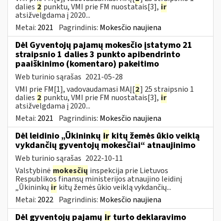
dalies
2
punktu, VMI prie FM nuostatais[3],
ir
atsižvelgdama į 2020...
Metai:
2021
Pagrindinis:
Mokesčio naujiena
Dėl Gyventojų pajamų mokesčio įstatymo 21
straipsnio 1 dalies 3 punkto apibendrinto
paaiškinimo (komentaro) pakeitimo
Web turinio sąrašas
2021-05-28
VMI prie FM[1], vadovaudamasi MAĮ[
2
] 25 straipsnio 1
dalies
2
punktu, VMI prie FM nuostatais[3],
ir
atsižvelgdama į 2020...
Metai:
2021
Pagrindinis:
Mokesčio naujiena
Dėl leidinio „Ūkininkų
ir
kitų žemės ūkio veiklą
vykdančių gyventojų mokesčiai“ atnaujinimo
Web turinio sąrašas
2022-10-11
Valstybinė
mokesčių
inspekcija prie Lietuvos
Respublikos finansų ministerijos atnaujino leidinį
„Ūkininkų
ir
kitų žemės ūkio veiklą vykdančių...
Metai:
2022
Pagrindinis:
Mokesčio naujiena
Dėl gyventojų pajamų
ir
turto deklaravimo