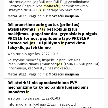
Informuojame, jog VMI prie FM[1], įgyvendindama
Lietuvos Respublikos
mokesčių
administravimo
įstatymo Nr. IX-211
2
40 straipsnio pakeitimo...
Metai:
2022
Pagrindinis:
Mokesčio naujiena
Dėl pranešimo apie gautus (priimtus)
atsiskaitymus
ir
/
ar
bet kokius kitus
mokėjimus...pagal sandorį grynaisiais pinigais
PRC915 formos, papildomo lapo PRC915P
formos bei
jos
...užpildymo
ir
pateikimo
taisyklių patvirtinimo
Web turinio sąrašas
2022-10-21
Valstybinė mokesčių inspekcija prie Lietuvos
Respublikos finansų ministeri
jos
(toliau ― VMI prie FM)
informuoja, kad Valstybinės mokesčių...
Metai:
2022
Pagrindinis:
Mokesčio naujiena
Dėl atvirkštinio apmokestinimo PVM
mechanizmo taikymo bankrutuojančioms
įmonėms
ir
Web turinio sąrašas
2022-01-03
Informuojame, kad nuo 2022 m. sausio 1 d.