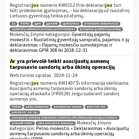
Registraci
jos
numeris KM0152 Prie deklaraci
jos
turi
būti pridedama: įgaliojimas, – kai deklaraciją už nuolatinį
Lietuvos gyventoją teikia įstatymų...
a1
fr0781
gpm
gpm308
įgaliojimas
pridedami dokumentai
mokesčių administratoriaus patvirtinimas
prašymas grąžinti permoką
Mokesčių žinyno kategorijos:
Gyventojų pajamų
mokestis » Nuolatinių gyventojų samprata, pajamos ir jų
deklaravimas » Pajamų mokesčio sumokėjimas ir
deklaravimas GPM 308 iki 2018-12-31
Ar
yra prievolė teikti asocijuotų asmenų
tarpusavio sandorių arba ūkinių operacijų
Web turinio sąrašas
2024-11-24
Registraci
jos
numeris KM1407 Ši informacija skelbiama:
Asocijuotų asmenų tarpusavio sandorių arba ūkinių
operacijų ataskaita (FR0528) Jeigu sudarant sandorį
asmenys yra...
fr0528
pelno mokestis
asocijuotas asmuo
pmį 2 str. 8 d.
pmį 50 str. 2 d. 1 p.
asocijuotų asmenų tarpusavio sandorių arba ūkinių operacijų ataskaita
Mokesčių žinyno
prievolė teikti
nėra asocijuoti asmenys
kategorijos:
Pelno mokestis » Deklaravimas » Asocijuotų
asmenų tarpusavio sandorių arba ūkinių operacijų