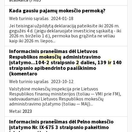
ataskaita (FR05
Kada gausiu pajamų mokesčio permoką?
Web turinio sąrašas
2024-01-18
Jei teisingai užpildytą deklaraciją pateiksite iki 2026 m.
gegužės 4 d. (jeigu deklaruojate investicinę sąskaitą - iki
2026 m. birželio 1 d.), permoka bus grąžinta ne vėliau
kaip iki 2026 m. liepos...
Informacinis pranešimas dėl Lietuvos
Respublikos
mokesčių
administravimo
įstatymo...104-
2
straipsnio
2
dalies, 139
ir
140
straipsnio apibendrinto paaiškinimo
(komentaro
Web turinio sąrašas
2023-10-12
Valstybinė mokesčių inspekcija prie Lietuvos
Respublikos finansų ministerijos (toliau — VMI prie FM),
vadovaudamasi Lietuvos Respublikos mokesčių
administravimo įstatymo (toliau — MAĮ)...
Metai:
2023
Informacinis pranešimas dėl Pelno mokesčio
įstatymo Nr. IX-675 3 straipsnio pakeitimo