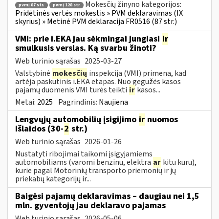
Mokesčių žinyno kategorijos:
pvmį 87 str.
pvmį 128 str
Pridėtinės vertės mokestis » PVM deklaravimas (IX
skyrius) » Metinė PVM deklaracija FR0516 (87 str.)
VMI: prie i.EKA jau sėkmingai jungiasi
ir
smulkusis verslas. Ką svarbu žinoti?
Web turinio sąrašas
2025-03-27
Valstybinė
mokesčių
inspekcija (VMI) primena, kad
artėja paskutinis i.EKA etapas. Nuo gegužės kasos
pajamų duomenis VMI turės teikti
ir
kasos...
Metai:
2025
Pagrindinis:
Naujiena
Lengvųjų automobilių įsigijimo
ir
nuomos
išlaidos (30-
2
str.)
Web turinio sąrašas
2026-01-26
Nustatyti ribojimai taikomi įsigyjamiems
automobiliams (varomi benzinu, elektra
ar
kitu kuru),
kurie pagal Motorinių transporto priemonių ir jų
priekabų kategorijų ir...
Baigėsi pajamų deklaravimas – daugiau nei 1,5
mln. gyventojų jau deklaravo pajamas
Web turinio sąrašas
2026-05-06