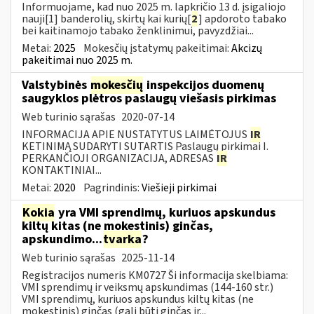
Informuojame, kad nuo 2025 m. lapkričio 13 d. įsigaliojo
nauji[1] banderolių, skirtų kai kurių[
2
] apdoroto tabako
bei kaitinamojo tabako ženklinimui, pavyzdžiai...
Metai:
2025
Mokesčių įstatymų pakeitimai:
Akcizų
pakeitimai nuo 2025 m.
Valstybinės
mokesčių
inspekcijos duomenų
saugyklos plėtros paslaugų viešasis pirkimas
Web turinio sąrašas
2020-07-14
INFORMACIJA APIE NUSTATYTUS LAIMĖTOJUS
IR
KETINIMĄ SUDARYTI SUTARTIS Paslaugų pirkimai I.
PERKANČIOJI ORGANIZACIJA, ADRESAS
IR
KONTAKTINIAI...
Metai:
2020
Pagrindinis:
Viešieji pirkimai
Kokia
yra VMI sprendimų, kuriuos apskundus
kiltų kitas (ne mokestinis) ginčas,
apskundimo...
tvarka
?
Web turinio sąrašas
2025-11-14
Registracijos numeris KM0727 Ši informacija skelbiama:
VMI sprendimų ir veiksmų apskundimas (144-160 str.)
VMI sprendimų, kuriuos apskundus kiltų kitas (ne
mokestinis) ginčas (gali būti ginčas ir...