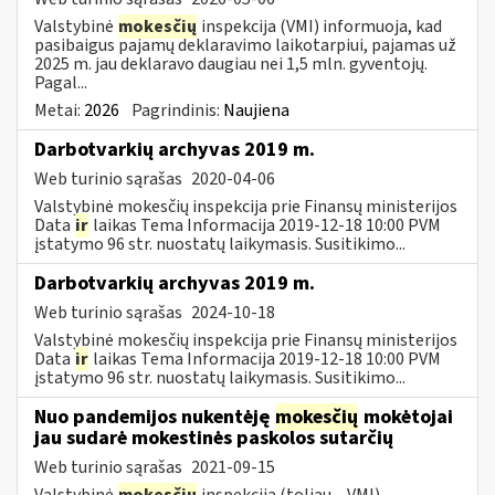
Valstybinė
mokesčių
inspekcija (VMI) informuoja, kad
pasibaigus pajamų deklaravimo laikotarpiui, pajamas už
2025 m. jau deklaravo daugiau nei 1,5 mln. gyventojų.
Pagal...
Metai:
2026
Pagrindinis:
Naujiena
Darbotvarkių archyvas 2019 m.
Web turinio sąrašas
2020-04-06
Valstybinė mokesčių inspekcija prie Finansų ministerijos
Data
ir
laikas Tema Informacija 2019-12-18 10:00 PVM
įstatymo 96 str. nuostatų laikymasis. Susitikimo...
Darbotvarkių archyvas 2019 m.
Web turinio sąrašas
2024-10-18
Valstybinė mokesčių inspekcija prie Finansų ministerijos
Data
ir
laikas Tema Informacija 2019-12-18 10:00 PVM
įstatymo 96 str. nuostatų laikymasis. Susitikimo...
Nuo pandemijos nukentėję
mokesčių
mokėtojai
jau sudarė mokestinės paskolos sutarčių
Web turinio sąrašas
2021-09-15
Valstybinė
mokesčių
inspekcija (toliau – VMI)