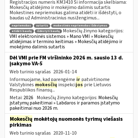
Registracijos numeris KM3410 Ši informacija skelbiama:
Mokesčių atidėjimo ir mokėjimo dalimis sutartis
Mokestines nepriemokas galima atidėti ir išdėstyti, o
baudas už Administracinius nusižengimus...
nepriemokos
sutartis
mokestinės nepriemokos išdėstymas
Mokesčių žinyno kategorijos:
atidėti baudą
išdėstyti baudą
VMI elektroninės sistemos » Mano VMI » Mokesčių
atidėjimas ir termino keitimas » Mokesčių atidėjimo ir
mokėjimo dalimis sutartis
Dėl VMI prie FM viršininko 2026 m. sausio 13 d.
įsakymo VA-5
Web turinio sąrašas
2026-01-14
Informuojame, kad parengėme
ir
patvirtinome
Valstybinės
mokesčių
inspekci
jos
prie Lietuvos
Respublikos finansų...
Metai:
2026
Mokesčių žinyno kategorijos:
Mokesčių
įstatymų pakeitimai » Labdaros ir paramos įstatymo
pakeitimai nuo 2026 m.
Mokesčių
mokėtojų nuomonės tyrimų viešasis
pirkimas
Web turinio sąrašas
2020-11-10