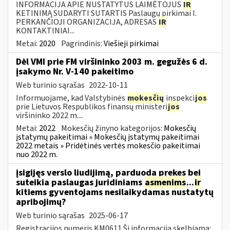
INFORMACIJA APIE NUSTATYTUS LAIMĖTOJUS
IR
KETINIMĄ SUDARYTI SUTARTIS Paslaugų pirkimai I.
PERKANČIOJI ORGANIZACIJA, ADRESAS
IR
KONTAKTINIAI...
Metai:
2020
Pagrindinis:
Viešieji pirkimai
Dėl VMI prie FM viršininko 2003 m. gegužės 6 d.
įsakymo Nr. V-140 pakeitimo
Web turinio sąrašas
2022-10-11
Informuojame, kad Valstybinės
mokesčių
inspekci
jos
prie Lietuvos Respublikos finansų ministeri
jos
viršininko 2022 m....
Metai:
2022
Mokesčių žinyno kategorijos:
Mokesčių
įstatymų pakeitimai » Mokesčių įstatymų pakeitimai
2022 metais » Pridėtinės vertės mokesčio pakeitimai
nuo 2022 m.
įsigijęs verslo liudijimą, parduoda prekes bei
suteikia paslaugas juridiniams
asmenims
...
ir
kitiems gyventojams nesilaikydamas nustatytų
apribojimų?
Web turinio sąrašas
2025-06-17
Registracijos numeris KM0611 Ši informacija skelbiama: