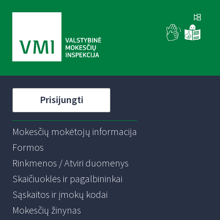
Prisijungti
Mokesčių mokėtojų informacija
Formos
Rinkmenos / Atviri duomenys
Skaičiuoklės ir pagalbininkai
Sąskaitos ir įmokų kodai
Mokesčių žinynas