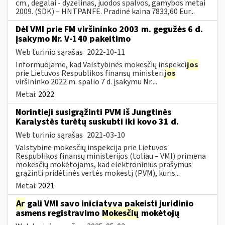
cm., degalai - dyzelinas, juodos spalvos, gamybos metai
2009. (SDK) – HNTPANFE. Pradinė kaina 7833,60 Eur...
Dėl VMI prie FM viršininko 2003 m. gegužės 6 d.
įsakymo Nr. V-140 pakeitimo
Web turinio sąrašas
2022-10-11
Informuojame, kad Valstybinės mokesčių inspekci
jos
prie Lietuvos Respublikos finansų ministeri
jos
viršininko 2022 m. spalio 7 d. įsakymu Nr....
Metai:
2022
Norintieji susigrąžinti PVM iš Jungtinės
Karalystės turėtų suskubti iki kovo 31 d.
Web turinio sąrašas
2021-03-10
Valstybinė mokesčių inspekcija prie Lietuvos
Respublikos finansų ministerijos (toliau – VMI) primena
mokesčių mokėtojams, kad elektroninius prašymus
grąžinti pridėtinės vertės mokestį (PVM), kuris...
Metai:
2021
Ar
gali VMI savo iniciatyva pakeisti juridinio
asmens registravimo
Mokesčių
mokėtojų