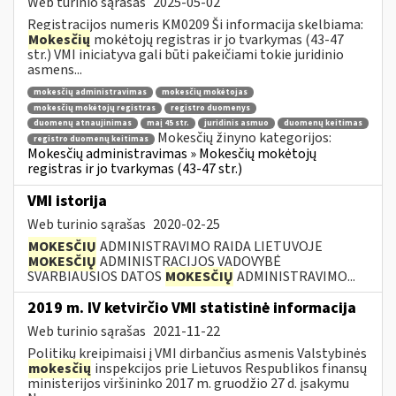
Web turinio sąrašas
2025-05-02
Registracijos numeris KM0209 Ši informacija skelbiama:
Mokesčių
mokėtojų registras ir jo tvarkymas (43-47
str.) VMI iniciatyva gali būti pakeičiami tokie juridinio
asmens...
mokesčių administravimas
mokesčių mokėtojas
mokesčių mokėtojų registras
registro duomenys
duomenų atnaujinimas
maį 45 str.
juridinis asmuo
duomenų keitimas
Mokesčių žinyno kategorijos:
registro duomenų keitimas
Mokesčių administravimas » Mokesčių mokėtojų
registras ir jo tvarkymas (43-47 str.)
VMI istorija
Web turinio sąrašas
2020-02-25
MOKESČIŲ
ADMINISTRAVIMO RAIDA LIETUVOJE
MOKESČIŲ
ADMINISTRACIJOS VADOVYBĖ
SVARBIAUSIOS DATOS
MOKESČIŲ
ADMINISTRAVIMO...
2019 m. IV ketvirčio VMI statistinė informacija
Web turinio sąrašas
2021-11-22
Politikų kreipimaisi į VMI dirbančius asmenis Valstybinės
mokesčių
inspekcijos prie Lietuvos Respublikos finansų
ministerijos viršininko 2017 m. gruodžio 27 d. įsakymu