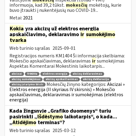
informuoja, kad 39,2 tūkst.
mokesčių
mokėtojų, kurie
buvo įtraukti į nukentėjusių nuo COVID-19...
Metai:
2021
Kokia
yra akcizų už elektros energiją
apskaičiavimo, deklaravimo
ir
sumokėjimo
tvarka
Web turinio sąrašas
2025-09-01
Registracijos numeris KM1404 Ši informacija skelbiama:
Mokesčio apskaičiavimas, deklaravimas
ir
sumokėjimas
Aspektas Komentarai Mokestinis laikotarpis...
akcizai
fr0630a
elektros energija
akcizų deklaravimas
akcizų sumokėjimas
akcizų apskaičiavimas
akcizų deklaracija
Mokesčių žinyno kategorijos:
Akcizai »
akcizų įstatymo 50 str
Elektros energija (II skyriaus IV skirsnis) » Mokesčio
apskaičiavimas, deklaravimas ir sumokėjimas (elektros
energija)
Kada žingsnyje „Grafiko duomenys“ turiu
pasirinkti „
Išdėstymo
laikotarpis“, o kada...
„
Atidėjimo
terminas“?
Web turinio sąrašas
2025-03-12