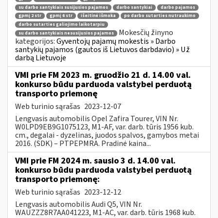
su darbo santykiais susijusios pajamos
darbo santykiai
darbo pajamos
gpmį 2 str
gpmį 6 str
išeitinė išmoka
po darbo sutarties nutraukimo
darbo sutarties galiojimo laikotarpiu
Mokesčių žinyno
su darbo santykiais nesusijusios pajamos
kategorijos:
Gyventojų pajamų mokestis » Darbo
santykių pajamos (gautos iš Lietuvos darbdavio) » Už
darbą Lietuvoje
VMI prie FM 2023 m. gruodžio 21 d. 14.00 val.
konkurso būdu parduoda valstybei perduotą
transporto priemonę
Web turinio sąrašas
2023-12-07
Lengvasis automobilis Opel Zafira Tourer, VIN Nr.
W0LPD9EB9G1075123, M1-AF, var. darb. tūris 1956 kub.
cm., degalai - dyzelinas, juodos spalvos, gamybos metai
2016. (SDK) – PTPEPMRA. Pradinė kaina...
VMI prie FM 2024 m. sausio 3 d. 14.00 val.
konkurso būdu parduoda valstybei perduotą
transporto priemonę:
Web turinio sąrašas
2023-12-12
Lengvasis automobilis Audi Q5, VIN Nr.
WAUZZZ8R7AA041223, M1-AC, var. darb. tūris 1968 kub.