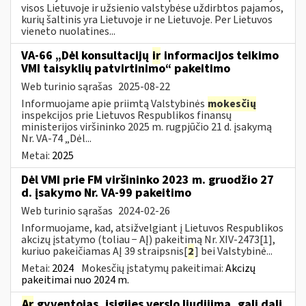
visos Lietuvoje ir užsienio valstybėse uždirbtos pajamos,
kurių šaltinis yra Lietuvoje ir ne Lietuvoje. Per Lietuvos
vieneto nuolatines...
VA-66 „Dėl konsultacijų
ir
informacijos teikimo
VMI taisyklių patvirtinimo“ pakeitimo
Web turinio sąrašas
2025-08-22
Informuojame apie priimtą Valstybinės
mokesčių
inspekcijos prie Lietuvos Respublikos finansų
ministerijos viršininko 2025 m. rugpjūčio 21 d. įsakymą
Nr. VA-74 „Dėl...
Metai:
2025
Dėl VMI prie FM viršininko 2023 m. gruodžio 27
d. įsakymo Nr. VA-99 pakeitimo
Web turinio sąrašas
2024-02-26
Informuojame, kad, atsižvelgiant į Lietuvos Respublikos
akcizų įstatymo (toliau − AĮ) pakeitimą Nr. XIV-2473[1],
kuriuo pakeičiamas AĮ 39 straipsnis[
2
] bei Valstybinė...
Metai:
2024
Mokesčių įstatymų pakeitimai:
Akcizų
pakeitimai nuo 2024 m.
Ar
gyventojas, įsigijęs verslo liudijimą, gali dalį