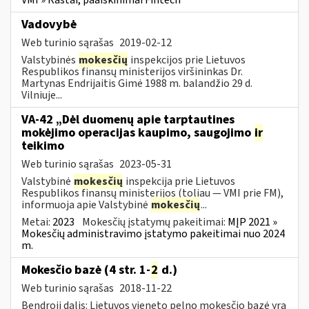
Vadovybė
Web turinio sąrašas
2019-02-12
Valstybinės
mokesčių
inspekcijos prie Lietuvos
Respublikos finansų ministerijos viršininkas Dr.
Martynas Endrijaitis Gimė 1988 m. balandžio 29 d.
Vilniuje...
VA-42 „Dėl duomenų apie tarptautines
mokėjimo operacijas kaupimo, saugojimo
ir
teikimo
Web turinio sąrašas
2023-05-31
Valstybinė
mokesčių
inspekcija prie Lietuvos
Respublikos finansų ministerijos (toliau ― VMI prie FM),
informuoja apie Valstybinė
mokesčių
...
Metai:
2023
Mokesčių įstatymų pakeitimai:
MĮP 2021 »
Mokesčių administravimo įstatymo pakeitimai nuo 2024
m.
Mokesčio bazė (4 str. 1-
2
d.)
Web turinio sąrašas
2018-11-22
Bendroji dalis: Lietuvos vieneto pelno mokesčio bazė yra