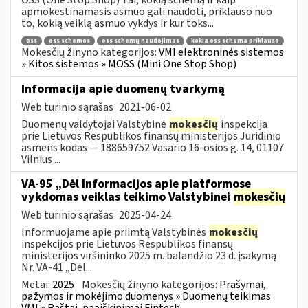
apmokestinamasis asmuo gali naudoti, priklauso nuo
to, kokią veiklą asmuo vykdys ir kur toks...
oss
oss schemos
oss schemų naudojimas
kokia oss schema priklauso
Mokesčių žinyno kategorijos:
VMI elektroninės sistemos
» Kitos sistemos » MOSS (Mini One Stop Shop)
Informacija apie duomenų tvarkymą
Web turinio sąrašas
2021-06-02
Duomenų valdytojai Valstybinė
mokesčių
inspekcija
prie Lietuvos Respublikos finansų ministerijos Juridinio
asmens kodas — 188659752 Vasario 16-osios g. 14, 01107
Vilnius ...
VA-95 „Dėl Informacijos apie platformose
vykdomas veiklas teikimo Valstybinei
mokesčių
Web turinio sąrašas
2025-04-24
Informuojame apie priimtą Valstybinės
mokesčių
inspekcijos prie Lietuvos Respublikos finansų
ministerijos viršininko 2025 m. balandžio 23 d. įsakymą
Nr. VA-41 „Dėl...
Metai:
2025
Mokesčių žinyno kategorijos:
Prašymai,
pažymos ir mokėjimo duomenys » Duomenų teikimas
VMI » Raštai, paaiškinimai Fintech