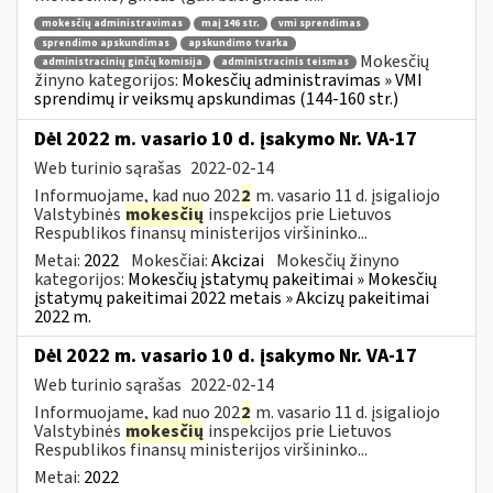
mokesčių administravimas
maį 146 str.
vmi sprendimas
sprendimo apskundimas
apskundimo tvarka
Mokesčių
administracinių ginčų komisija
administracinis teismas
žinyno kategorijos:
Mokesčių administravimas » VMI
sprendimų ir veiksmų apskundimas (144-160 str.)
Dėl 2022 m. vasario 10 d. įsakymo Nr. VA-17
Web turinio sąrašas
2022-02-14
Informuojame, kad nuo 202
2
m. vasario 11 d. įsigaliojo
Valstybinės
mokesčių
inspekcijos prie Lietuvos
Respublikos finansų ministerijos viršininko...
Metai:
2022
Mokesčiai:
Akcizai
Mokesčių žinyno
kategorijos:
Mokesčių įstatymų pakeitimai » Mokesčių
įstatymų pakeitimai 2022 metais » Akcizų pakeitimai
2022 m.
Dėl 2022 m. vasario 10 d. įsakymo Nr. VA-17
Web turinio sąrašas
2022-02-14
Informuojame, kad nuo 202
2
m. vasario 11 d. įsigaliojo
Valstybinės
mokesčių
inspekcijos prie Lietuvos
Respublikos finansų ministerijos viršininko...
Metai:
2022