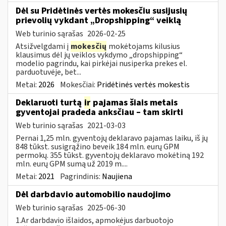
Dėl su Pridėtinės vertės mokesčiu susijusių
prievolių vykdant „Dropshipping“ veiklą
Web turinio sąrašas
2026-02-25
Atsižvelgdami į
mokesčių
mokėtojams kilusius
klausimus dėl jų veiklos vykdymo „dropshipping“
modelio pagrindu, kai pirkėjai nusiperka prekes el.
parduotuvėje, bet...
Metai:
2026
Mokesčiai:
Pridėtinės vertės mokestis
Deklaruoti turtą
ir
pajamas šiais metais
gyventojai pradeda anksčiau – tam skirti
Web turinio sąrašas
2021-03-03
Pernai 1,25 mln. gyventojų deklaravo pajamas laiku, iš jų
848 tūkst. susigrąžino beveik 184 mln. eurų GPM
permokų. 355 tūkst. gyventojų deklaravo mokėtiną 192
mln. eurų GPM sumą už 2019 m....
Metai:
2021
Pagrindinis:
Naujiena
Dėl darbdavio automobilio naudojimo
Web turinio sąrašas
2025-06-30
1.Ar darbdavio išlaidos, apmokėjus darbuotojo