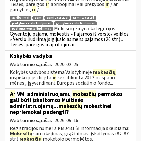
Teisės, pareigos
ir
apribojimai Kai prekybos
ir
/ ar
gamybos,
ir
/...
apribojimai
gpm
gpmį 2 str 22 d
gpmį 10 str 2 d
prekybos verslo liudijimas
gamybos verslo liudijimas
Mokesčių žinyno kategorijos:
paslaugų verslo liudijimas
Gyventojų pajamų mokestis » Pajamos iš verslo/ veiklos
» Verslo liudijimą įsigijusio asmens pajamos (26 str.) »
Teisės, pareigos ir apribojimai
Kokybės vadyba
Web turinio sąrašas
2020-02-25
Kokybės vadybos sistema Valstybinėje
mokesčių
inspekcijoje įdiegta
ir
sertifikuota 2012 m. spalio
mėnesį, įgyvendinant Europos socialinio fondo...
Ar
VMI administruojamų
mokesčių
permokos
gali būti įskaitomos Muitinės
administruojamų...
mokesčių
mokestinei
nepriemokai padengti?
Web turinio sąrašas
2026-06-16
Registracijos numeris KM0431 Ši informacija skelbiama:
Mokesčių
sumokėjimas, grąžinimas, įskaitymas (82-87
str.)
Mokesčių
mokėtojo permokėtos...