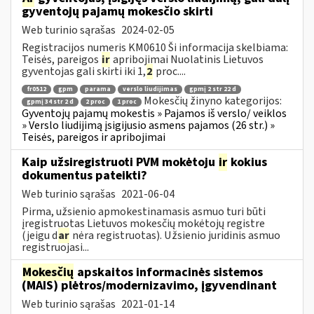
gyventojų pajamų mokesčio skirti
Web turinio sąrašas
2024-02-05
Registracijos numeris KM0610 Ši informacija skelbiama:
Teisės, pareigos
ir
apribojimai Nuolatinis Lietuvos
gyventojas gali skirti iki 1,
2
proc....
fr0512
gpm
parama
verslo liudijimas
gpmį 2 str 22 d
Mokesčių žinyno kategorijos:
gpmį 34 str 2 d
2 proc
1 proc
Gyventojų pajamų mokestis » Pajamos iš verslo/ veiklos
» Verslo liudijimą įsigijusio asmens pajamos (26 str.) »
Teisės, pareigos ir apribojimai
Kaip užsiregistruoti PVM mokėtoju
ir
kokius
dokumentus pateikti?
Web turinio sąrašas
2021-06-04
Pirma, užsienio apmokestinamasis asmuo turi būti
įregistruotas Lietuvos mokesčių mokėtojų registre
(jeigu d
ar
nėra registruotas). Užsienio juridinis asmuo
registruojasi...
Mokesčių
apskaitos informacinės sistemos
(MAIS) plėtros/modernizavimo, įgyvendinant
Web turinio sąrašas
2021-01-14