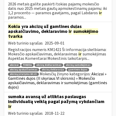
2026 metais galite paskirti tokias pajamų mokesčio
dalis nuo 2025 metais gautų apmokestinamų pajamų: iki
1,2 procento — paramos gavėjams, pagal Labdaros
ir
paramos...
Kokia
yra akcizų už gamtines dujas
apskaičiavimo, deklaravimo
ir
sumokėjimo
tvarka
Web turinio sąrašas
2025-09-01
Registracijos numeris KM1421 Ši informacija skelbiama:
Mokesčio apskaičiavimas, deklaravimas
ir
sumokėjimas
Aspektas Komentarai Mokestinis laikotarpis...
akcizai
fr0630a
akcizų deklaravimas
akcizų sumokėjimas
akcizų apskaičiavimas
akcizų deklaracija
gamtinės dujos
Mokesčių žinyno kategorijos:
Akcizai »
akcizų įstatymo 60 str
Gamtinės dujos (II skyriaus VI skirsnis) » Mokesčio
apskaičiavimas, deklaravimas ir sumokėjimas (gamtinės
dujos)
sumoka avansą už atliktas paslaugas
individualią veiklą pagal pažymą vykdančiam
ir
Web turinio sąrašas
2018-11-22