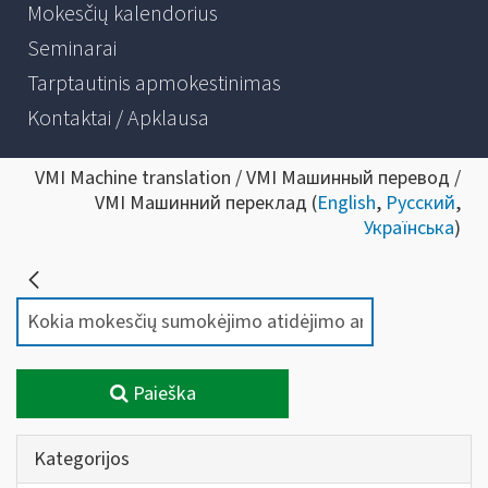
Mokesčių kalendorius
Seminarai
Tarptautinis apmokestinimas
Kontaktai / Apklausa
VMI Machine translation / VMI Машинный перевод /
VMI Машинний переклад (
English
,
Русский
,
Українська
)
Paieška
Kategorijos