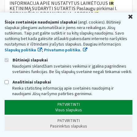
INFORMACIJA APIE NUSTATYTUS LAIMĖTOJUS
IR
KETINIMĄ SUDARYTI SUTARTIS Paslaugų pirkimai I.
PERKANČIOJI ORGANIZACIJA, ADRESAS
IR
U
KONTAKTINIAI...
Šioje svetainėje naudojami slapukai
(angl. cookies). Būtinieji
Metai:
2021
Pagrindinis:
Viešieji pirkimai
slapukai įdiegiami automatiškai ir jiems nėra reikalingas Jūsų
sutikimas. Taip pat galite sutikti ir su kitų slapukų naudojimu. Savo
59. Kaip OSS dalyvis turi sumokėti mokėtiną
sutikimą bet kada galėsite atšaukti pakeisdami interneto naršyklės
PVM?
nustatymus ir ištrindami įrašytus slapukus. Daugiau informacijos
Slapukų politika
;
Privatumo politika.
Web turinio sąrašas
2021-06-16
PVM turi būti sumokėtas į specialią Valstybinės
Būtinieji slapukai
mokesčių
inspekcijos prie Lietuvos Respublikos finansų
Naudojami sklandžiam svetainės veikimui ir įgalina pagrindines
ministerijos sąskaitą. Mokėjimo pavedime būtina
svetainės funkcijas. Be šių slapukų svetainė negali tinkamai veikti.
nurodyti atitinkamai...
Mokesčių įstatymų pakeitimai:
MĮP 2021 » E-prekyba ir
Analitiniai slapukai
PVM nuo 2021 m. liepos 1 d.
Renka statistinę informaciją apie svetainės naudojimą ir
naudojami Jūsų naršymo patirties gerinimui.
Nuo balandžio – pajamų deklaravimo vedlys
ir
ukrainietiškai
PATVIRTINTI
Visus slapukus
Web turinio sąrašas
2023-03-16
Valstybinė
mokesčių
inspekcija (VMI) informuoja, kad
PATVIRTINTI
atsižvelgus į išaugusį besikreipiančių dėl pajamų
Pasirinktus slapukus
deklaravimo užsieniečių – daugiausiai ukrainiečių...