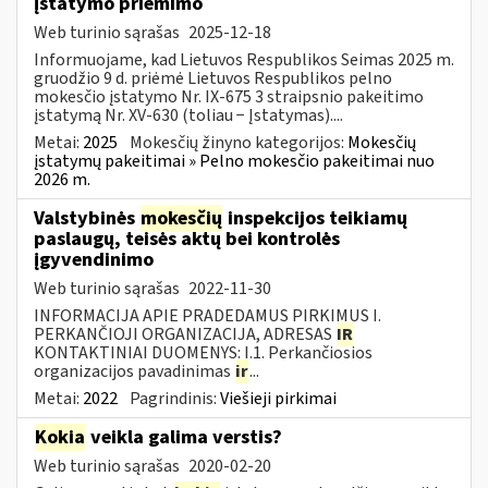
įstatymo priėmimo
Web turinio sąrašas
2025-12-18
Informuojame, kad Lietuvos Respublikos Seimas 2025 m.
gruodžio 9 d. priėmė Lietuvos Respublikos pelno
mokesčio įstatymo Nr. IX-675 3 straipsnio pakeitimo
įstatymą Nr. XV-630 (toliau − Įstatymas)....
Metai:
2025
Mokesčių žinyno kategorijos:
Mokesčių
įstatymų pakeitimai » Pelno mokesčio pakeitimai nuo
2026 m.
Valstybinės
mokesčių
inspekcijos teikiamų
paslaugų, teisės aktų bei kontrolės
įgyvendinimo
Web turinio sąrašas
2022-11-30
INFORMACIJA APIE PRADEDAMUS PIRKIMUS I.
PERKANČIOJI ORGANIZACIJA, ADRESAS
IR
KONTAKTINIAI DUOMENYS: I.1. Perkančiosios
organizacijos pavadinimas
ir
...
Metai:
2022
Pagrindinis:
Viešieji pirkimai
Kokia
veikla galima verstis?
Web turinio sąrašas
2020-02-20