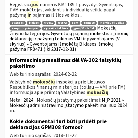
Registraci
jos
numeris KM1189 1 pavyzdys Gyventojas,
PVM mokėtojas, vykdantis individualią veiklą pagal
pažymą
ir
pajamas iš šios veiklos...
avansas
b klasė
fr0471
fr0572
gpm
gpm308
individuali veikla
Mokesčių
kaupimo principas
sąskaita faktūra
gpmį 33 str 2 d
žinyno kategorijos:
Gyventojų pajamų mokestis » Įmonių
deklaracijų ir pažymų teikimas VMI ir gyventojams (V
skyrius) » Gyventojams išmokėtų B klasės išmokų
pažyma FR0471 (iki 2017-12-31)
Informacinis pranešimas dėl VA-102 taisyklių
pakeitimo
Web turinio sąrašas
2024-02-22
Valstybinė
mokesčių
inspekcija prie Lietuvos
Respublikos finansų ministerijos (toliau ― VMI prie FM)
informuoja apie priimtą Valstybinės
mokesčių
...
Metai:
2024
Mokesčių įstatymų pakeitimai:
MĮP 2021 »
Mokesčių administravimo įstatymo pakeitimai nuo 2024
m.
Kokie dokumentai turi būti pridėti prie
deklaracijos GPM308 formos?
Web turinio sąrašas
2018-11-22