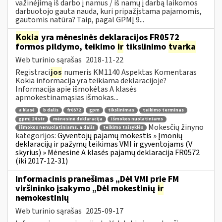
važinėjimą iš darbo į namus / iš namų į darbą laikomos
darbuotojo gauta nauda, kuri pripažįstama pajamomis,
gautomis natūra? Taip, pagal GPMĮ 9...
Kokia
yra mėnesinės deklaracijos FR0572
formos pildymo, teikimo
ir
tikslinimo
tvarka
Web turinio sąrašas
2018-11-22
Registraci
jos
numeris KM1140 Aspektas Komentaras
Kokia informacija yra teikiama deklaracijoje?
Informacija apie išmokėtas A klasės
apmokestinamąsias išmokas...
a klasė
b dalis
fr0572
gpm
tikslinimas
teikimo terminas
gpmį 24 str
mėnesinė deklaracija
išmokos nuolatiniams
Mokesčių žinyno
išmokos nenuolatiniams. a dalis
teikimo taisyklės
kategorijos:
Gyventojų pajamų mokestis » Įmonių
deklaracijų ir pažymų teikimas VMI ir gyventojams (V
skyrius) » Mėnesinė A klasės pajamų deklaracija FR0572
(iki 2017-12-31)
Informacinis pranešimas „Dėl VMI prie FM
viršininko įsakymo „Dėl mokestinių
ir
nemokestinių
Web turinio sąrašas
2025-09-17