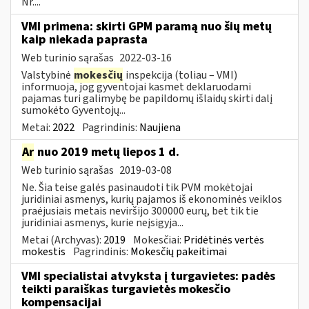
Nr....
VMI primena: skirti GPM paramą nuo šių metų
kaip niekada paprasta
Web turinio sąrašas
2022-03-16
Valstybinė
mokesčių
inspekcija (toliau – VMI)
informuoja, jog gyventojai kasmet deklaruodami
pajamas turi galimybę be papildomų išlaidų skirti dalį
sumokėto Gyventojų...
Metai:
2022
Pagrindinis:
Naujiena
Ar
nuo 2019 metų liepos 1 d.
Web turinio sąrašas
2019-03-08
Ne. Šia teise galės pasinaudoti tik PVM mokėtojai
juridiniai asmenys, kurių pajamos iš ekonominės veiklos
praėjusiais metais neviršijo 300000 eurų, bet tik tie
juridiniai asmenys, kurie neįsigyja...
Metai (Archyvas):
2019
Mokesčiai:
Pridėtinės vertės
mokestis
Pagrindinis:
Mokesčių pakeitimai
VMI specialistai atvyksta į turgavietes: padės
teikti paraiškas turgavietės mokesčio
kompensacijai