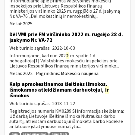
Informuojame apie priimtą Valstybinės mokesčių
inspekcijos prie Lietuvos Respublikos finansų
ministerijos viršininko 2025 m. rugpjūčio 27 d. įsakymą
Nr. VA-76 „Dėl mokestinių ir nemokestinių...
Metai:
2025
Dėl VMI prie FM viršininko 2022 m. rugsėjo 28 d.
įsakymo Nr. VA-72
Web turinio sąrašas
2022-10-03
Informuojame, kad nuo 202
2
m. spalio 1 d.
nebegalioja[1] Valstybinės mokesčių inspekcijos prie
Lietuvos Respublikos finansų ministerijos viršininko...
Metai:
2022
Pagrindinis:
Mokesčio naujiena
Kaip apmokestinamos išeitinės išmokos,
išmokamos atleidžiamam darbuotojui,
ir
išmokos
Web turinio sąrašas
2018-11-22
Registracijos numeris KM0289 Ši informacija skelbiama:
Už darbą Lietuvoje Išeitinė išmoka Nutraukus darbo
sutartį, atleistam darbuotojui išmokėta Darbo kodekse
ar kituose įstatymuose numatyta...
gpm
nekonkuravimas
gpmį 22 str