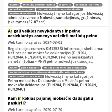
muitinė
mokesčių administravimas
maį 87 str.
permokos įskaitymas
permokos dengimas
muitinės administruojami mokesčiai
Mokesčių žinyno kategorijos:
Mokesčių
nepriemoka muitinei
administravimas » Mokesčių sumokėjimas, grąžinimas,
įskaitymas (82-87 str.)
Ar
gali veiklos nevykdantys
ir
pelno
nesiekiantys asmenys neteikti metinių pelno
Web turinio sąrašas
2024-08-01
Registracijos numeris KM1353 Ši informacija skelbiama:
Metinės pelno mokesčio deklaracijos (PLN204,
PLN204A, PLN204N, PLN204U) Pelno nesiekiantys
vienetai (toliau – PNV) pelno mokestį deklaruoja...
pln204
pelno mokestis
metinė pelno mokesčio deklaracija
prašymas laikinai atleisti nuo mokesčių deklaracijų pateikimo
Mokesčių žinyno kategorijos:
pelno nesiekiantys vienetai
Pelno mokestis » Deklaravimas » Metinės pelno
mokesčio deklaracijos (PLN204, PLN204A, PLN204N,
PLN204U)
Kam
ir
kokias pajamų mokesčio dalis galiu
paskirti?
Web turinio sąrašas
2020-07-20