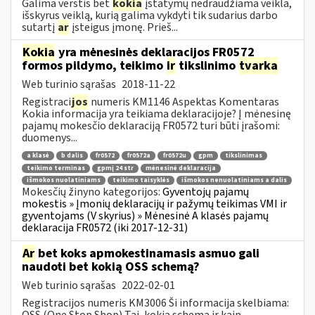
Galima verstis bet
kokia
įstatymų nedraudžiama veikla,
išskyrus veiklą, kurią galima vykdyti tik sudarius darbo
sutartį
ar
įsteigus įmonę. Prieš...
Kokia
yra mėnesinės deklaracijos FR0572
formos pildymo, teikimo
ir
tikslinimo
tvarka
Web turinio sąrašas
2018-11-22
Registraci
jos
numeris KM1146 Aspektas Komentaras
Kokia informacija yra teikiama deklaracijoje? Į mėnesinę
pajamų mokesčio deklaraciją FR0572 turi būti įrašomi:
duomenys...
a klasė
b dalis
fr0572
fr0572a
fr0572u
gpm
tikslinimas
teikimo terminas
gpmį 24 str
mėnesinė deklaracija
išmokos nuolatiniams
teikimo taisyklės
išmokos nenuolatiniams a dalis
Mokesčių žinyno kategorijos:
Gyventojų pajamų
mokestis » Įmonių deklaracijų ir pažymų teikimas VMI ir
gyventojams (V skyrius) » Mėnesinė A klasės pajamų
deklaracija FR0572 (iki 2017-12-31)
Ar
bet koks apmokestinamasis asmuo gali
naudoti bet kokią OSS schemą?
Web turinio sąrašas
2022-02-01
Registracijos numeris KM3006 Ši informacija skelbiama:
OSS (One Stop Shop) Tai, kokią schemą ir kaip