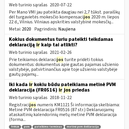
Web turinio sąrašas
2020-07-22
Per Mano VMI jau pateikta daugiau nei 2,7 tūkst. paraiškų
dėl turgavietės mokesčio kompensaci
jos
2020 m. liepos
22 d., Vilnius. Vilniaus apskrities valstybinė mokesčių...
Metai:
2020
Pagrindinis:
Naujiena
Kokius dokumentus turiu pateikti teikdamas
deklaraciją
ir
kaip tai atlikti?
Web turinio sąrašas
2021-02-26
Prie teikiamos deklaraci
jos
turite pridėti tokius
dokumentus: dokumentus apie gautas pajamas užsienio
valstybėje, patvirtinančius apie toje užsienio valstybėje
gautų pajamų...
Iki kada
ir
kokiu būdu pateikiama metinė PVM
deklaracija (FR0516)
ir
jos
priedas
Web turinio sąrašas
2018-11-22
Registraci
jos
numeris KM1121 Ši informacija skelbiama:
Metinė PVM deklaracija FR0516 (87 str.) Deklaruojamų
ataskaitinių kalendorinių metų metinė PVM deklaracija
(forma...
fr0516
pvm
pateikimo terminas
metinė pvm deklaracija