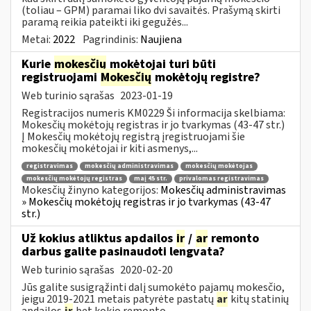
(toliau – GPM) paramai liko dvi savaitės. Prašymą skirti
paramą reikia pateikti iki gegužės...
Metai:
2022
Pagrindinis:
Naujiena
Kurie
mokesčių
mokėtojai turi būti
registruojami
Mokesčių
mokėtojų registre?
Web turinio sąrašas
2023-01-19
Registracijos numeris KM0229 Ši informacija skelbiama:
Mokesčių mokėtojų registras ir jo tvarkymas (43-47 str.)
Į Mokesčių mokėtojų registrą įregistruojami šie
mokesčių mokėtojai ir kiti asmenys,...
registravimas
mokesčių administravimas
mokesčių mokėtojas
mokesčių mokėtojų registras
maį 45 str.
privalomas registravimas
Mokesčių žinyno kategorijos:
Mokesčių administravimas
» Mokesčių mokėtojų registras ir jo tvarkymas (43-47
str.)
Už kokius atliktus apdailos
ir
/
ar
remonto
darbus galite pasinaudoti lengvata?
Web turinio sąrašas
2020-02-20
Jūs galite susigrąžinti dalį sumokėto pajamų mokesčio,
jeigu 2019-2021 metais patyrėte pastatų
ar
kitų statinių
apdailos
ir
bet kokio remonto...