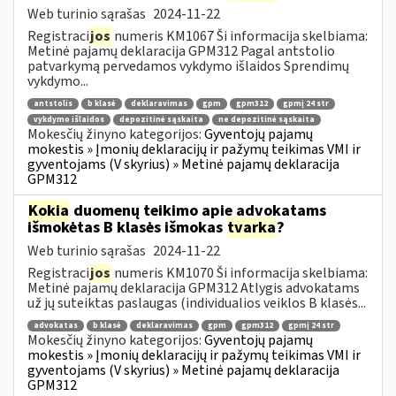
Web turinio sąrašas
2024-11-22
Registraci
jos
numeris KM1067 Ši informacija skelbiama:
Metinė pajamų deklaracija GPM312 Pagal antstolio
patvarkymą pervedamos vykdymo išlaidos Sprendimų
vykdymo...
antstolis
b klasė
deklaravimas
gpm
gpm312
gpmį 24 str
vykdymo išlaidos
depozitinė sąskaita
ne depozitinė sąskaita
Mokesčių žinyno kategorijos:
Gyventojų pajamų
mokestis » Įmonių deklaracijų ir pažymų teikimas VMI ir
gyventojams (V skyrius) » Metinė pajamų deklaracija
GPM312
Kokia
duomenų teikimo apie advokatams
išmokėtas B klasės išmokas
tvarka
?
Web turinio sąrašas
2024-11-22
Registraci
jos
numeris KM1070 Ši informacija skelbiama:
Metinė pajamų deklaracija GPM312 Atlygis advokatams
už jų suteiktas paslaugas (individualios veiklos B klasės...
advokatas
b klasė
deklaravimas
gpm
gpm312
gpmį 24 str
Mokesčių žinyno kategorijos:
Gyventojų pajamų
mokestis » Įmonių deklaracijų ir pažymų teikimas VMI ir
gyventojams (V skyrius) » Metinė pajamų deklaracija
GPM312