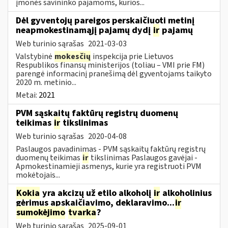
įmonės savininko pajamoms, kurios...
Dėl gyventojų pareigos perskaičiuoti metinį
neapmokestinamąjį pajamų dydį
ir
pajamų
Web turinio sąrašas
2021-03-03
Valstybinė
mokesčių
inspekcija prie Lietuvos
Respublikos finansų ministerijos (toliau – VMI prie FM)
parengė informacinį pranešimą dėl gyventojams taikyto
2020 m. metinio...
Metai:
2021
PVM sąskaitų faktūrų registrų duomenų
teikimas
ir
tikslinimas
Web turinio sąrašas
2020-04-08
Paslaugos pavadinimas - PVM sąskaitų faktūrų registrų
duomenų teikimas
ir
tikslinimas Paslaugos gavėjai -
Apmokestinamieji asmenys, kurie yra registruoti PVM
mokėtojais...
Kokia
yra akcizų už etilo alkoholį
ir
alkoholinius
gėrimus apskaičiavimo, deklaravimo...
ir
sumokėjimo
tvarka
?
Web turinio sąrašas
2025-09-01