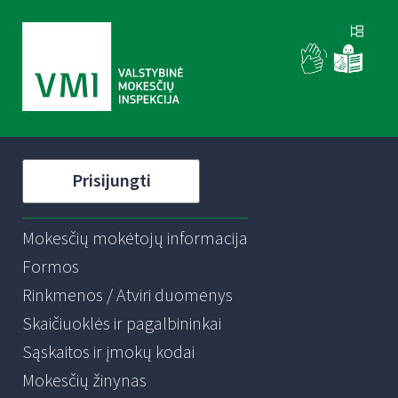
Prisijungti
Mokesčių mokėtojų informacija
Formos
Rinkmenos / Atviri duomenys
Skaičiuoklės ir pagalbininkai
Sąskaitos ir įmokų kodai
Mokesčių žinynas