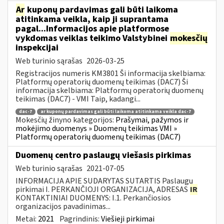
Ar
kuponų pardavimas gali būti laikoma
atitinkama veikla, kaip ji suprantama
pagal...Informacijos apie platformose
vykdomas veiklas teikimo Valstybinei
mokesčių
inspekcijai
Web turinio sąrašas
2026-03-25
Registracijos numeris KM3801 Ši informacija skelbiama:
Platformų operatorių duomenų teikimas (DAC7) Ši
informacija skelbiama: Platformų operatorių duomenų
teikimas (DAC7) - VMI Taip, kadangi...
dac-7
ar kuponų pardavimas gali būti laikoma atitinkama veikla dac-7
Mokesčių žinyno kategorijos:
Prašymai, pažymos ir
mokėjimo duomenys » Duomenų teikimas VMI »
Platformų operatorių duomenų teikimas (DAC7)
Duomenų centro paslaugų viešasis pirkimas
Web turinio sąrašas
2021-07-05
INFORMACIJA APIE SUDARYTAS SUTARTIS Paslaugų
pirkimai I. PERKANČIOJI ORGANIZACIJA, ADRESAS
IR
KONTAKTINIAI DUOMENYS: I.1. Perkančiosios
organizacijos pavadinimas...
Metai:
2021
Pagrindinis:
Viešieji pirkimai