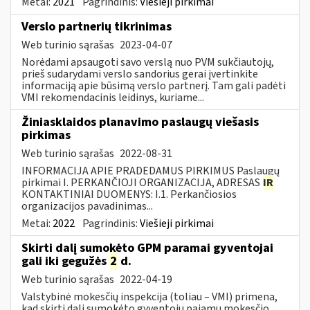
Metai:
2021
Pagrindinis:
Viešieji pirkimai
Verslo partnerių tikrinimas
Web turinio sąrašas
2023-04-07
Norėdami apsaugoti savo verslą nuo PVM sukčiautojų,
prieš sudarydami verslo sandorius gerai įvertinkite
informaciją apie būsimą verslo partnerį. Tam gali padėti
VMI rekomendacinis leidinys, kuriame...
Žiniasklaidos planavimo paslaugų viešasis
pirkimas
Web turinio sąrašas
2022-08-31
INFORMACIJA APIE PRADEDAMUS PIRKIMUS Paslaugų
pirkimai I. PERKANČIOJI ORGANIZACIJA, ADRESAS
IR
KONTAKTINIAI DUOMENYS: I.1. Perkančiosios
organizacijos pavadinimas...
Metai:
2022
Pagrindinis:
Viešieji pirkimai
Skirti dalį sumokėto GPM paramai gyventojai
gali iki gegužės
2
d.
Web turinio sąrašas
2022-04-19
Valstybinė mokesčių inspekcija (toliau – VMI) primena,
kad skirti dalį sumokėto gyventojų pajamų mokesčio