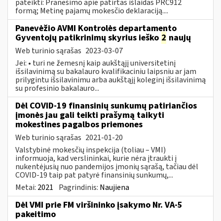
pateikti: Pranešimo apie patirtas išlaidas PRC912
formą; Metinę pajamų mokesčio deklaraciją....
Panevėžio AVMI Kontrolės departamento
Gyventojų patikrinimų skyrius ieško
2
naujų
Web turinio sąrašas
2023-03-07
Jei: • turi ne žemesnį kaip aukštąjį universitetinį
išsilavinimą su bakalauro kvalifikaciniu laipsniu ar jam
prilygintu išsilavinimu arba aukštąjį koleginį išsilavinimą
su profesinio bakalauro...
Dėl COVID-19 finansinių sunkumų patiriančios
įmonės jau gali teikti prašymą taikyti
mokestines pagalbos priemones
Web turinio sąrašas
2021-01-20
Valstybinė mokesčių inspekcija (toliau – VMI)
informuoja, kad verslininkai, kurie nėra įtraukti į
nukentėjusių nuo pandemijos įmonių sąrašą, tačiau dėl
COVID-19 taip pat patyrė finansinių sunkumų,...
Metai:
2021
Pagrindinis:
Naujiena
Dėl VMI prie FM viršininko įsakymo Nr. VA-5
pakeitimo