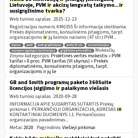
Lietuvoje, PVM
ir
akcizų lengvatų taikymo...
ir
susigrąžinimo
tvarka
?
Web turinio sąrašas
2025-12-23
Registracijos numeris KM0355 Ši informacija skelbiama:
Prekės diplomatinėms, konsulinėms įstaigoms, tarpt.
organizacijoms
ir
jų šeimos nariams (47 str.) PVM...
0 proc.
pvm
pvm grąžinimas
pvmį 47 str.
es institucijos
Mokesčių
europos sąjungos institucijos
grąžinimo procedūra.
žinyno kategorijos:
Pridėtinės vertės mokestis » PVM
tarifai » 0 proc. PVM tarifas (VI skyrius) » Prekės
diplomatinėms, konsulinėms įstaigoms, tarpt.
organizacijoms ir jų še
GB and Smith programų paketo 360Suite
licencijos įsigijimo
ir
palaikymo viešasis
Web turinio sąrašas
2020-09-28
INFORMACIJA APIE SUDARYTAS SUTARTIS Prekių
pirkimai I. PERKANČIOJI ORGANIZACIJA, ADRESAS
IR
KONTAKTINIAI DUOMENYS: I.1. Perkančiosios
organizacijos pavadinimas...
Metai:
2020
Pagrindinis:
Viešieji pirkimai