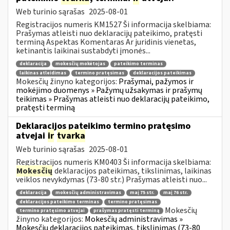
Web turinio sąrašas
2025-08-01
Registracijos numeris KM1527 Ši informacija skelbiama:
Prašymas atleisti nuo deklaracijų pateikimo, pratęsti
terminą Aspektas Komentaras Ar juridinis vienetas,
ketinantis laikinai sustabdyti įmonės...
deklaracija
mokesčių mokėtojas
pateikimo terminas
laikinas atleidimas
termino pratęsimas
deklaracijos pateikimas
Mokesčių žinyno kategorijos:
Prašymai, pažymos ir
mokėjimo duomenys » Pažymų užsakymas ir prašymų
teikimas » Prašymas atleisti nuo deklaracijų pateikimo,
pratęsti terminą
Deklaracijos pateikimo termino pratęsimo
atvejai
ir
tvarka
Web turinio sąrašas
2025-08-01
Registracijos numeris KM0403 Ši informacija skelbiama:
Mokesčių
deklaracijos pateikimas, tikslinimas, laikinas
veiklos nevykdymas (73-80 str.) Prašymas atleisti nuo...
deklaracija
mokesčių administravimas
maį 75 str.
maį 76 str.
deklaracijos pateikimo terminas
termino pratęsimas
Mokesčių
termino pratęsimo atvejai
prašymas pratęsti terminą
žinyno kategorijos:
Mokesčių administravimas »
Mokesčių deklaracijos pateikimas, tikslinimas (73-80