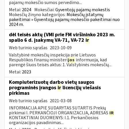
pajamų mokesčio sumos pervedimo...
Metai:
2024
Mokesčiai:
Gyventojų pajamų mokestis
Mokesčių žinyno kategorijos:
Mokesčių įstatymų
pakeitimai » Gyventojų pajamų mokesčio pakeitimai nuo
2024 m.
dėl teisės aktų (VMI prie FM viršininko 2023 m.
spalio 6 d. įsakymų VA-71, VA-72
ir
Web turinio sąrašas
2023-10-09
Valstybinė mokesčių inspekcija prie Lietuvos
Respublikos finansų ministeri
jos
informuoja, kad
parengė šiuos teisės aktus: 1. Valstybinės mokesčių...
Metai:
2023
Kompiuterizuotų darbo vietų saugos
programinės įrangos
ir
licencijų viešasis
pirkimas
Web turinio sąrašas
2021-03-08
INFORMACIJA APIE SUDARYTAS SUTARTIS Prekių
pirkimai I. PERKANČIOJI ORGANIZACIJA, ADRESAS
IR
KONTAKTINIAI DUOMENYS: I.1. Perkančiosios
organizacijos pavadinimas...