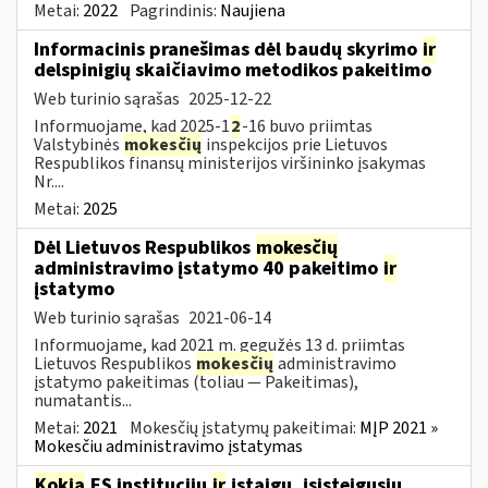
Metai:
2022
Pagrindinis:
Naujiena
Informacinis pranešimas dėl baudų skyrimo
ir
delspinigių skaičiavimo metodikos pakeitimo
Web turinio sąrašas
2025-12-22
Informuojame, kad 2025-1
2
-16 buvo priimtas
Valstybinės
mokesčių
inspekcijos prie Lietuvos
Respublikos finansų ministerijos viršininko įsakymas
Nr....
Metai:
2025
Dėl Lietuvos Respublikos
mokesčių
administravimo įstatymo 40 pakeitimo
ir
įstatymo
Web turinio sąrašas
2021-06-14
Informuojame, kad 2021 m. gegužės 13 d. priimtas
Lietuvos Respublikos
mokesčių
administravimo
įstatymo pakeitimas (toliau — Pakeitimas),
numatantis...
Metai:
2021
Mokesčių įstatymų pakeitimai:
MĮP 2021 »
Mokesčiu administravimo įstatymas
Kokia
ES institucijų
ir
įstaigų, įsisteigusių