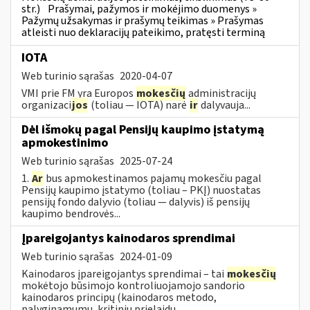
str.)
Prašymai, pažymos ir mokėjimo duomenys »
Pažymų užsakymas ir prašymų teikimas » Prašymas
atleisti nuo deklaracijų pateikimo, pratęsti terminą
IOTA
Web turinio sąrašas
2020-04-07
VMI prie FM yra Europos
mokesčių
administracijų
organizaci
jos
(toliau — IOTA) narė
ir
dalyvauja...
Dėl išmokų pagal Pensijų kaupimo įstatymą
apmokestinimo
Web turinio sąrašas
2025-07-24
1.
Ar
bus apmokestinamos pajamų mokesčiu pagal
Pensijų kaupimo įstatymo (toliau – PKĮ) nuostatas
pensijų fondo dalyvio (toliau — dalyvis) iš pensijų
kaupimo bendrovės...
Įpareigojantys kainodaros sprendimai
Web turinio sąrašas
2024-01-09
Kainodaros įpareigojantys sprendimai – tai
mokesčių
mokėtojo būsimojo kontroliuojamojo sandorio
kainodaros principų (kainodaros metodo,
palyginamumų, kritinių prielaidų...