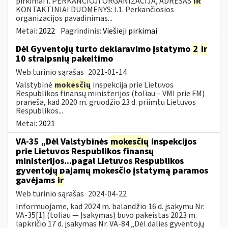
pirkimai I. PERKANČIOJI ORGANIZACIJA, ADRESAS
IR
KONTAKTINIAI DUOMENYS: I.1. Perkančiosios
organizacijos pavadinimas...
Metai:
2022
Pagrindinis:
Viešieji pirkimai
Dėl Gyventojų turto deklaravimo įstatymo
2
ir
10 straipsnių pakeitimo
Web turinio sąrašas
2021-01-14
Valstybinė
mokesčių
inspekcija prie Lietuvos
Respublikos finansų ministerijos (toliau – VMI prie FM)
praneša, kad 2020 m. gruodžio 23 d. priimtu Lietuvos
Respublikos...
Metai:
2021
VA-35 „Dėl Valstybinės
mokesčių
inspekcijos
prie Lietuvos Respublikos finansų
ministerijos...pagal Lietuvos Respublikos
gyventojų pajamų mokesčio įstatymą paramos
gavėjams
ir
Web turinio sąrašas
2024-04-22
Informuojame, kad 2024 m. balandžio 16 d. įsakymu Nr.
VA-35[1] (toliau — Įsakymas) buvo pakeistas 2023 m.
lapkričio 17 d. įsakymas Nr. VA-84 „Dėl dalies gyventojų