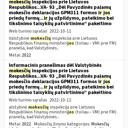
mokesčių
inspekcijos prie Lietuvos
Respublikos...VA- 93 „Dėl Pavyzdinės pajamų
mokesčio deklaracijos GPM311 formos
ir
jos
priedų formų...
ir
jų užpildymo, pateikimo bei
tikslinimo taisyklių patvirtinimo“ pakeitimo
Web turinio sąrašas
2022-10-11
Valstybinė
mokesčių
inspekcija prie Lietuvos
Respublikos finansų ministeri
jos
(toliau – VMI prie FM)
praneša, kad Valstybinės...
Metai:
2022
Informacinis pranešimas dėl Valstybinės
mokesčių
inspekcijos prie Lietuvos
Respublikos...VA- 93 „Dėl Pavyzdinės pajamų
mokesčio deklaracijos GPM311 formos
ir
jos
priedų formų...
ir
jų užpildymo, pateikimo bei
tikslinimo taisyklių patvirtinimo“ pakeitimo
Web turinio sąrašas
2022-10-12
alstybinė
mokesčių
inspekcija prie Lietuvos
Respublikos finansų ministeri
jos
(toliau – VMI prie FM)
praneša, kad Valstybinės...
Metai:
2022
Mokesčių žinyno kategorijos:
Mokesčių