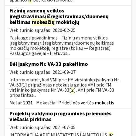
Fizinių asmenų veiklos
įregistravimas/išregistravimas/duomenų
keitimas
mokesčių
mokėtojų
Web turinio sąrašas
2020-02-25
Paslaugos pavadinimas - Fizinių asmenų veiklos
įregistravimas/išregistravimas/duomenų keitimas
mokesčių mokėtojų registre (toliau — Registras).
Paslaugos gavėjai - Lietuvos...
Dėl įsakymo Nr. VA-33 pakeitimo
Web turinio sąrašas
2021-09-27
Informuojame, kad VMI prie FM viršininko įsakymu Nr.
VA-53[1] pripažintas netekusiu galios VMI prie FM
viršininko įsakymas Nr. VA-33[
2
]. VMI prie FM VA-33
pripažintas...
Metai:
2021
Mokesčiai:
Pridėtinės vertės mokestis
Projektų valdymo programinės priemonės
viešasis pirkimas
Web turinio sąrašas
2021-07-05
INFORMACIJA APIE NUSTATYTUS LAIMĖTOJUS
IR