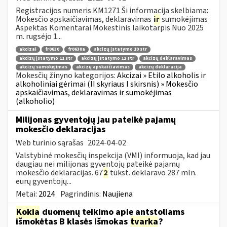
Registracijos numeris KM1271 Ši informacija skelbiama:
Mokesčio apskaičiavimas, deklaravimas
ir
sumokėjimas
Aspektas Komentarai Mokestinis laikotarpis Nuo 2025
m. rugsėjo 1...
akcizai
fr0630
fr0630a
akcizų įstatymo 10 str
akcizų įstatymo 11 str
akcizų įstatymo 12 str
akcizų deklaravimas
akcizų sumokėjimas
akcizų apskaičiavimas
akcizų deklaracija
Mokesčių žinyno kategorijos:
Akcizai » Etilo alkoholis ir
alkoholiniai gėrimai (II skyriaus I skirsnis) » Mokesčio
apskaičiavimas, deklaravimas ir sumokėjimas
(alkoholio)
Milijonas gyventojų jau pateikė pajamų
mokesčio deklaracijas
Web turinio sąrašas
2024-04-02
Valstybinė mokesčių inspekcija (VMI) informuoja, kad jau
daugiau nei milijonas gyventojų pateikė pajamų
mokesčio deklaracijas. 67
2
tūkst. deklaravo 287 mln.
eurų gyventojų...
Metai:
2024
Pagrindinis:
Naujiena
Kokia
duomenų teikimo apie antstoliams
išmokėtas B klasės išmokas
tvarka
?