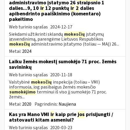
administravimo įstatymo 26 straipsnio 1
dalies...9, 10
ir
12 punktų
ir
2
dalies
apibendrinto paaiškinimo (komentaro)
pakeitimo
Web turinio sąrašas
2024-12-17
Siekdami užtikrinti sklandų
mokesčių
įstatymų
įgyvendinimą, parengėme Lietuvos Respublikos
mokesčių
administravimo įstatymo (toliau — MAĮ) 26...
Metai:
2024
Laiku žemės mokestį sumokėjo 71 proc. žemės
savininkų
Web turinio sąrašas
2020-11-18
Valstybinė
mokesčių
inspekcija (toliau – VMI)
informuoja, jog pasibaigus žemės mokesčio
sumokėjimo
terminui iš viso jį sumokėjo 71 proc.
žemės...
Metai:
2020
Pagrindinis:
Naujiena
Kas yra Mano VMI
ir
kaip prie
jos
prisijungti /
atstovauti kitam asmeniui?
Web turinio sąrašas
2020-03-23