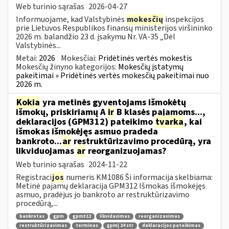
Web turinio sąrašas
2026-04-27
Informuojame, kad Valstybinės
mokesčių
inspekcijos
prie Lietuvos Respublikos finansų ministerijos viršininko
2026 m. balandžio 23 d. įsakymu Nr. VA-35 „Dėl
Valstybinės...
Metai:
2026
Mokesčiai:
Pridėtinės vertės mokestis
Mokesčių žinyno kategorijos:
Mokesčių įstatymų
pakeitimai » Pridėtinės vertės mokesčių pakeitimai nuo
2026 m.
Kokia
yra metinės gyventojams išmokėtų
išmokų, priskiriamų A
ir
B klasės pajamoms...,
deklaracijos (GPM312) pateikimo
tvarka
, kai
išmokas išmokėjęs asmuo pradeda
bankroto...
ar
restruktūrizavimo procedūrą, yra
likviduojamas
ar
reorganizuojamas?
Web turinio sąrašas
2024-11-22
Registraci
jos
numeris KM1086 Ši informacija skelbiama:
Metinė pajamų deklaracija GPM312 Išmokas išmokėjęs
asmuo, pradėjus jo bankroto ar restruktūrizavimo
procedūrą,...
bankrotas
gpm
gpm312
likvidavimas
reorganizavimas
restruktūrizavimas
terminas
gpmį 24 str
deklaracijos pateikimas