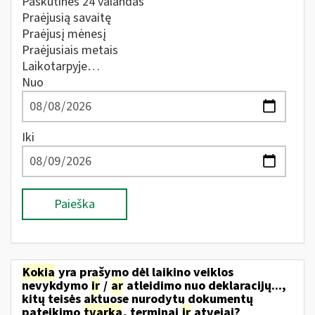
Paskutines 24 valandas
Praėjusią savaitę
Praėjusį mėnesį
Praėjusiais metais
Laikotarpyje…
Nuo
Iki
Paieška
Kokia
yra prašymo dėl laikino veiklos
nevykdymo
ir
/
ar
atleidimo nuo deklaracijų...,
kitų teisės aktuose nurodytų dokumentų
pateikimo
tvarka
, terminai
ir
atvejai?