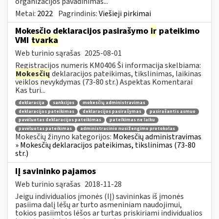
organizacijos pavadinimas...
Metai:
2022
Pagrindinis:
Viešieji pirkimai
Mokesčio deklaracijos pasirašymo
ir
pateikimo
VMI
tvarka
Web turinio sąrašas
2025-08-01
Registracijos numeris KM0406 Ši informacija skelbiama:
Mokesčių
deklaracijos pateikimas, tikslinimas, laikinas
veiklos nevykdymas (73-80 str.) Aspektas Komentarai
Kas turi...
deklaracija
sankcijos
mokesčių administravimas
deklaracijos pateikimas
deklaracijos pasirašymas
pasirašantis asmuo
pavėluotas deklaracijos pateikimas
pateikimas ne laiku
pavėluotas pateikimas
administracinio nusižengimo protokolas
Mokesčių žinyno kategorijos:
Mokesčių administravimas
» Mokesčių deklaracijos pateikimas, tikslinimas (73-80
str.)
IĮ savininko pajamos
Web turinio sąrašas
2018-11-28
Jeigu individualios įmonės (IĮ) savininkas iš įmonės
pasiima dalį lėšų ar turto asmeniniam naudojimui,
tokios pasiimtos lėšos ar turtas priskiriami individualios