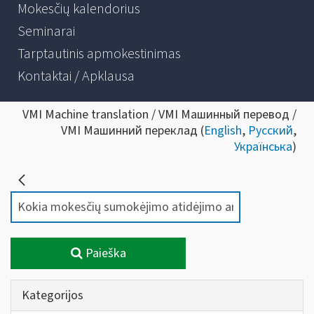
Mokesčių kalendorius
Seminarai
Tarptautinis apmokestinimas
Kontaktai / Apklausa
VMI Machine translation / VMI Машинный перевод /
VMI Машинний переклад (
English
,
Русский
,
Українська
)
Paieška
Kategorijos