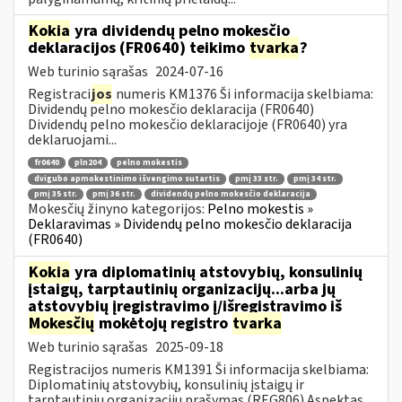
Kokia
yra dividendų pelno mokesčio
deklaracijos (FR0640) teikimo
tvarka
?
Web turinio sąrašas
2024-07-16
Registraci
jos
numeris KM1376 Ši informacija skelbiama:
Dividendų pelno mokesčio deklaracija (FR0640)
Dividendų pelno mokesčio deklaracijoje (FR0640) yra
deklaruojami...
fr0640
pln204
pelno mokestis
dvigubo apmokestinimo išvengimo sutartis
pmį 33 str.
pmį 34 str.
pmį 35 str.
pmį 36 str.
dividendų pelno mokesčio deklaracija
Mokesčių žinyno kategorijos:
Pelno mokestis »
Deklaravimas » Dividendų pelno mokesčio deklaracija
(FR0640)
Kokia
yra diplomatinių atstovybių, konsulinių
įstaigų, tarptautinių organizacijų...arba jų
atstovybių įregistravimo į/išregistravimo iš
Mokesčių
mokėtojų registro
tvarka
Web turinio sąrašas
2025-09-18
Registracijos numeris KM1391 Ši informacija skelbiama:
Diplomatinių atstovybių, konsulinių įstaigų ir
tarptautinių organizacijų prašymas (REG806) Aspektas