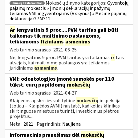
Mokesčių žinyno kategorijos:
Gyventojų
išmokų deklaravimas
pajamų mokestis » Įmonių deklaracijų ir pažymų
teikimas VMI ir gyventojams (V skyrius) » Metinė pajamų
deklaracija GPM312
Ar
lengvatinis 9 proc....PVM tarifas gali būti
taikomas tik maitinimo paslaugoms,
teikiamoms
fiziniams
asmenims
Web turinio sąrašas
2021-06-25
Ne, lengvatinis 9 proc. PVM tarifas yra taikomas
ir
tais
atvejais, kai maitinimo paslaugos yra teikiamos
juridiniams
asmenims
.
VMI: odontologijos įmonė sumokės per 110
tūkst. eurų papildomų
mokesčių
Web turinio sąrašas
2021-04-27
Klaipėdos apskrities valstybinė
mokesčių
inspekcija
(toliau – Klaipėdos AVMI) nustatė, kad kelias klinikas
skirtinguose miestuose turinti, investicinius plėtros
projektus...
Metai:
2021
Pagrindinis:
Naujiena
Informacinis pranešimas dėl
mokesčių