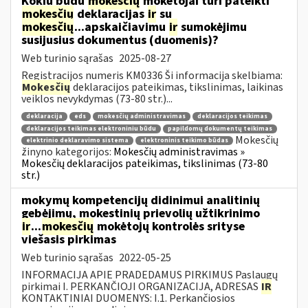
Kokiu būdu
mokesčių
mokėtojai turi pateikti
mokesčių
deklaracijas
ir
su
mokesčių
...apskaičiavimu
ir
sumokėjimu
susijusius dokumentus (duomenis)?
Web turinio sąrašas
2025-08-27
Registracijos numeris KM0336 Ši informacija skelbiama:
Mokesčių
deklaracijos pateikimas, tikslinimas, laikinas
veiklos nevykdymas (73-80 str.)...
deklaracija
eds
mokesčių administravimas
deklaracijos teikimas
deklaracijos teikimas elektroniniu būdu
papildomų dokumentų teikimas
Mokesčių
elektrinio deklaravimo sistema
elektroninis teikimo būdas
žinyno kategorijos:
Mokesčių administravimas »
Mokesčių deklaracijos pateikimas, tikslinimas (73-80
str.)
mokymų kompetencijų didinimui analitinių
gebėjimų, mokestinių prievolių užtikrinimo
ir
...
mokesčių
mokėtojų kontrolės srityse
viešasis pirkimas
Web turinio sąrašas
2022-05-25
INFORMACIJA APIE PRADEDAMUS PIRKIMUS Paslaugų
pirkimai I. PERKANČIOJI ORGANIZACIJA, ADRESAS
IR
KONTAKTINIAI DUOMENYS: I.1. Perkančiosios