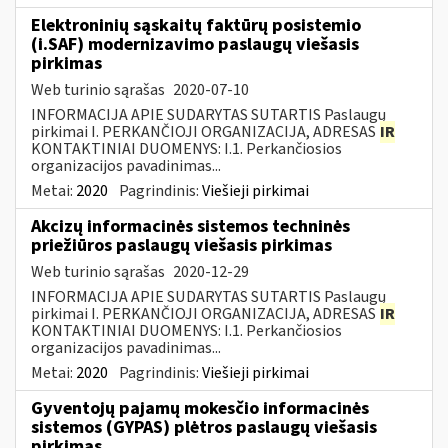
Elektroninių sąskaitų faktūrų posistemio
(i.SAF) modernizavimo paslaugų viešasis
pirkimas
Web turinio sąrašas
2020-07-10
INFORMACIJA APIE SUDARYTAS SUTARTIS Paslaugų
pirkimai I. PERKANČIOJI ORGANIZACIJA, ADRESAS
IR
KONTAKTINIAI DUOMENYS: I.1. Perkančiosios
organizacijos pavadinimas...
Metai:
2020
Pagrindinis:
Viešieji pirkimai
Akcizų informacinės sistemos techninės
priežiūros paslaugų viešasis pirkimas
Web turinio sąrašas
2020-12-29
INFORMACIJA APIE SUDARYTAS SUTARTIS Paslaugų
pirkimai I. PERKANČIOJI ORGANIZACIJA, ADRESAS
IR
KONTAKTINIAI DUOMENYS: I.1. Perkančiosios
organizacijos pavadinimas...
Metai:
2020
Pagrindinis:
Viešieji pirkimai
Gyventojų pajamų mokesčio informacinės
sistemos (GYPAS) plėtros paslaugų viešasis
pirkimas