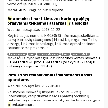
vertė viršija 150 tūkst. eurų[1],...
Metai:
2025
Pagrindinis:
Naujiena
Ar
apmokestinant Lietuvos karinių pajėgų
orlaiviams tiekiamas atsargas
ir
tiesiogiai
Web turinio sąrašas
2018-11-22
Registracijos numeris KM0305 Ši informacija skelbiama:
Laivų ir orlaivių atsargoms (44 str.) Ne, negalima. Tokių
atsargų tiekimas ir paslaugų teikimas apmokestinami
taikant toms prekėms ir...
karinių pajėgų
pvm
orlaivių atsargos
0 proc
pvmį 44 str 2 d
Mokesčių žinyno kategorijos:
Pridėtinės vertės mokestis
» PVM tarifai » 0 proc. PVM tarifas (VI skyrius) » Laivų ir
orlaivių atsargoms (44 str.)
Patvirtinti reikalavimai išmaniesiems kasos
aparatams
Web turinio sąrašas
2022-05-03
Valstybinė mokesčių inspekcija (toliau – VMI)
informuoja, kad priimtas Kasos aparatų techninių
reikalavimų aprašas. Jame nustatytos techninės sąlygos
ir
reikalavimai...