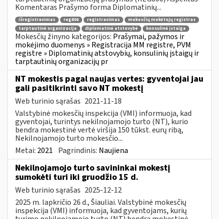
Komentaras Prašymo forma Diplomatinių...
išregistravimas
reg806
registravimas
mokesčių mokėtojų registras
tarptautinė organizacija
diplomatinė atstovybė
konsulinė įstaiga
Mokesčių žinyno kategorijos:
Prašymai, pažymos ir
mokėjimo duomenys » Registracija MM registre, PVM
registre » Diplomatinių atstovybių, konsulinių įstaigų ir
tarptautinių organizacijų pr
NT mokestis pagal naujas vertes: gyventojai jau
gali pasitikrinti savo NT mokestį
Web turinio sąrašas
2021-11-18
Valstybinė mokesčių inspekcija (VMI) informuoja, kad
gyventojai, turintys nekilnojamojo turto (NT), kurio
bendra mokestinė vertė viršija 150 tūkst. eurų ribą,
Nekilnojamojo turto mokesčio...
Metai:
2021
Pagrindinis:
Naujiena
Nekilnojamojo turto savininkai mokestį
sumokėti turi iki gruodžio 15 d.
Web turinio sąrašas
2025-12-12
2025 m. lapkričio 26 d., Šiauliai. Valstybinė mokesčių
inspekcija (VMI) informuoja, kad gyventojams, kurių
turimo nekilnojamojo turto (NT) bendra mokestinė