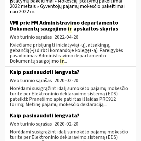
įstatymų pakeitimai » Mokesčių įstatymų pakeitimai
2022 metais » Gyventojų pajamų mokesčio pakeitimai
nuo 2022 m.
VMI prie FM Administravimo departamento
Dokumentų saugojimo
ir
apskaitos skyrius
Web turinio sąrašas
2022-04-26
Kviečiame prisijungti iniciatyvią(-ų), atsakingą,
gebančią(-į) dirbti komandoje kolegę(-ą). Pareigybės
pavadinimas: Administravimo departamento
Dokumentų saugojimo
ir
...
Kaip pasinaudoti lengvata?
Web turinio sąrašas
2020-02-20
Norėdami susigrąžinti dalį sumokėto pajamų mokesčio
turite per Elektroninio deklaravimo sistemą (EDS)
pateikti: Pranešimo apie patirtas išlaidas PRC912
formą; Metinę pajamų mokesčio deklaraciją....
Kaip pasinaudoti lengvata?
Web turinio sąrašas
2020-02-20
Norėdami susigrąžinti dalį sumokėto pajamų mokesčio
turite per Elektroninio deklaravimo sistemą (EDS)