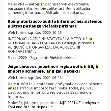
Mano VMI — patogi
ir
paprasta VMI elektroninių
paslaugų sritis, kurioje galite rasti Jums aktualią
asmeninę informaciją: VMI administruojamų...
Kompiuterizuoto audito informacinės sistemos
plėtros paslaugų viešasis pirkimas
Web turinio sąrašas
2020-10-26
INFORMACIJA APIE NUSTATYTUS LAIMĖTOJUS
IR
KETINIMĄ SUDARYTI SUTARTIS Paslaugų pirkimai I.
PERKANČIOJI ORGANIZACIJA, ADRESAS
IR
KONTAKTINIAI...
Metai:
2020
Pagrindinis:
Viešieji pirkimai
Jeigu Lietuvos įmonė nori registruotis
ir
ES,
ir
Importo schemoje,
ar
ji gali pateikti
Web turinio sąrašas
2021-06-16
Ne, turi būti teikiami atskiri prašymai kiekvienai schemai
ar
registracijai importo tarpininku. Todėl, jei, pvz.,
Lietuvos įmonė nori būti registruota ES schemoje,
Importo...
Mokesčių įstatymų pakeitimai:
MĮP 2021 » E-prekyba ir
PVM nuo 2021 m. liepos 1 d.