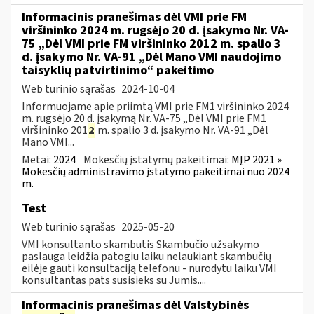
Informacinis pranešimas dėl VMI prie FM
viršininko 2024 m. rugsėjo 20 d. įsakymo Nr. VA-
75 „Dėl VMI prie FM viršininko 2012 m. spalio 3
d. įsakymo Nr. VA-91 „Dėl Mano VMI naudojimo
taisyklių patvirtinimo“ pakeitimo
Web turinio sąrašas
2024-10-04
Informuojame apie priimtą VMI prie FM1 viršininko 2024
m. rugsėjo 20 d. įsakymą Nr. VA-75 „Dėl VMI prie FM1
viršininko 201
2
m. spalio 3 d. įsakymo Nr. VA-91 „Dėl
Mano VMI...
Metai:
2024
Mokesčių įstatymų pakeitimai:
MĮP 2021 »
Mokesčių administravimo įstatymo pakeitimai nuo 2024
m.
Test
Web turinio sąrašas
2025-05-20
VMI konsultanto skambutis Skambučio užsakymo
paslauga leidžia patogiu laiku nelaukiant skambučių
eilėje gauti konsultaciją telefonu - nurodytu laiku VMI
konsultantas pats susisieks su Jumis....
Informacinis pranešimas dėl Valstybinės