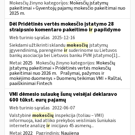
Mokesčių žinyno kategorijos:
Mokesčių įstatymų
pakeitimai » Gyventojų pajamų mokesčio pakeitimai nuo
2025 m.
Dėl Pridėtinės vertės mokesčio įstatymo 28
straipsnio komentaro pakeitimo
ir
papildymo
Web turinio sąrašas
2025-12-16
Siekdami užtikrinti sklandų
mokesčių
įstatymų
įgyvendinimą, parengėme
ir
suderinome su Lietuvos
bankų asociacija bei Lietuvos banku PVM įstatymo[1]...
Metai:
2025
Mokesčių žinyno kategorijos:
Mokesčių
įstatymų pakeitimai » Pridėtinės vertės mokesčių
pakeitimai nuo 2026 m.
Prašymai, pažymos ir
mokėjimo duomenys » Duomenų teikimas VMI » Raštai,
paaiškinimai Fintech
VMI dėmesio sulaukę šunų veisėjai deklaravo
600 tūkst. eurų pajamų
Web turinio sąrašas
2022-06-07
Valstybinė
mokesčių
inspekcija (toliau – VMI)
informuoja, kad atliko prekybos veisliniais šuniukais
internete analizę
ir
inicijavo 45 asmenų...
Metai:
2022
Pagrindinis:
Naujiena