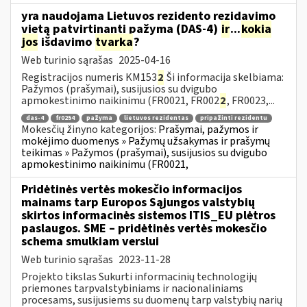
yra naudojama Lietuvos rezidento rezidavimo
vietą patvirtinanti pažyma (DAS-4)
ir
...
kokia
jos
išdavimo
tvarka
?
Web turinio sąrašas
2025-04-16
Registracijos numeris KM153
2
Ši informacija skelbiama:
Pažymos (prašymai), susijusios su dvigubo
apmokestinimo naikinimu (FR0021, FR002
2
, FR0023,...
das-4
fr0254
pažyma
lietuvos rezidentas
pripažinti rezidentu
Mokesčių žinyno kategorijos:
Prašymai, pažymos ir
mokėjimo duomenys » Pažymų užsakymas ir prašymų
teikimas » Pažymos (prašymai), susijusios su dvigubo
apmokestinimo naikinimu (FR0021,
Pridėtinės vertės mokesčio informacijos
mainams tarp Europos Sąjungos valstybių
skirtos informacinės sistemos ITIS_EU plėtros
paslaugos. SME – pridėtinės vertės mokesčio
schema smulkiam verslui
Web turinio sąrašas
2023-11-28
Projekto tikslas Sukurti informacinių technologijų
priemones tarpvalstybiniams ir nacionaliniams
procesams, susijusiems su duomenų tarp valstybių narių