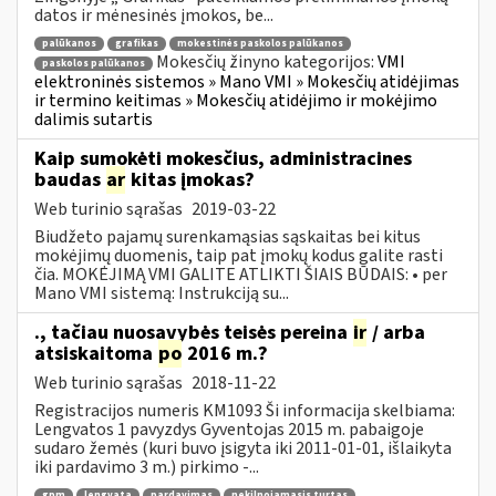
datos ir mėnesinės įmokos, be...
palūkanos
grafikas
mokestinės paskolos palūkanos
Mokesčių žinyno kategorijos:
VMI
paskolos palūkanos
elektroninės sistemos » Mano VMI » Mokesčių atidėjimas
ir termino keitimas » Mokesčių atidėjimo ir mokėjimo
dalimis sutartis
Kaip sumokėti mokesčius, administracines
baudas
ar
kitas įmokas?
Web turinio sąrašas
2019-03-22
Biudžeto pajamų surenkamąsias sąskaitas bei kitus
mokėjimų duomenis, taip pat įmokų kodus galite rasti
čia. MOKĖJIMĄ VMI GALITE ATLIKTI ŠIAIS BŪDAIS: • per
Mano VMI sistemą: Instrukciją su...
., tačiau nuosavybės teisės pereina
ir
/ arba
atsiskaitoma
po
2016 m.?
Web turinio sąrašas
2018-11-22
Registracijos numeris KM1093 Ši informacija skelbiama:
Lengvatos 1 pavyzdys Gyventojas 2015 m. pabaigoje
sudaro žemės (kuri buvo įsigyta iki 2011-01-01, išlaikyta
iki pardavimo 3 m.) pirkimo -...
gpm
lengvata
pardavimas
nekilnojamasis turtas