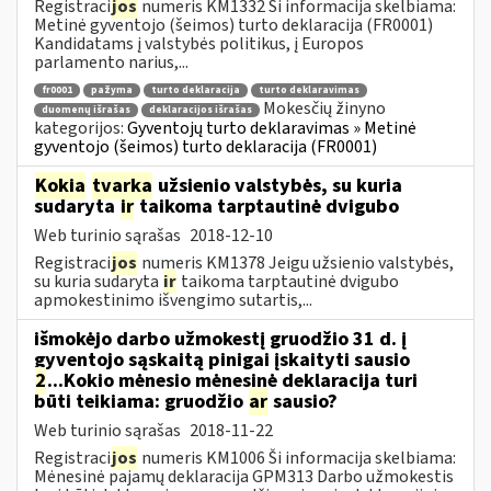
Registraci
jos
numeris KM1332 Ši informacija skelbiama:
Metinė gyventojo (šeimos) turto deklaracija (FR0001)
Kandidatams į valstybės politikus, į Europos
parlamento narius,...
fr0001
pažyma
turto deklaracija
turto deklaravimas
Mokesčių žinyno
duomenų išrašas
deklaracijos išrašas
kategorijos:
Gyventojų turto deklaravimas » Metinė
gyventojo (šeimos) turto deklaracija (FR0001)
Kokia
tvarka
užsienio valstybės, su kuria
sudaryta
ir
taikoma tarptautinė dvigubo
Web turinio sąrašas
2018-12-10
Registraci
jos
numeris KM1378 Jeigu užsienio valstybės,
su kuria sudaryta
ir
taikoma tarptautinė dvigubo
apmokestinimo išvengimo sutartis,...
išmokėjo darbo užmokestį gruodžio 31 d. į
gyventojo sąskaitą pinigai įskaityti sausio
2
...Kokio mėnesio mėnesinė deklaracija turi
būti teikiama: gruodžio
ar
sausio?
Web turinio sąrašas
2018-11-22
Registraci
jos
numeris KM1006 Ši informacija skelbiama:
Mėnesinė pajamų deklaracija GPM313 Darbo užmokestis