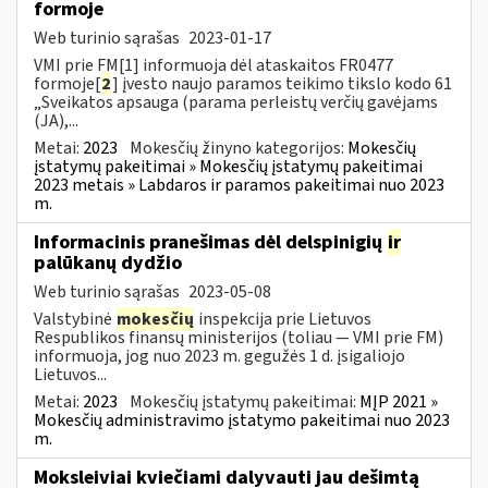
formoje
Web turinio sąrašas
2023-01-17
VMI prie FM[1] informuoja dėl ataskaitos FR0477
formoje[
2
] įvesto naujo paramos teikimo tikslo kodo 61
„Sveikatos apsauga (parama perleistų verčių gavėjams
(JA),...
Metai:
2023
Mokesčių žinyno kategorijos:
Mokesčių
įstatymų pakeitimai » Mokesčių įstatymų pakeitimai
2023 metais » Labdaros ir paramos pakeitimai nuo 2023
m.
Informacinis pranešimas dėl delspinigių
ir
palūkanų dydžio
Web turinio sąrašas
2023-05-08
Valstybinė
mokesčių
inspekcija prie Lietuvos
Respublikos finansų ministerijos (toliau — VMI prie FM)
informuoja, jog nuo 2023 m. gegužės 1 d. įsigaliojo
Lietuvos...
Metai:
2023
Mokesčių įstatymų pakeitimai:
MĮP 2021 »
Mokesčių administravimo įstatymo pakeitimai nuo 2023
m.
Moksleiviai kviečiami dalyvauti jau dešimtą