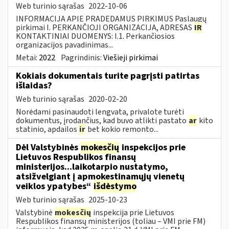
Web turinio sąrašas
2022-10-06
INFORMACIJA APIE PRADEDAMUS PIRKIMUS Paslaugų
pirkimai I. PERKANČIOJI ORGANIZACIJA, ADRESAS
IR
KONTAKTINIAI DUOMENYS: I.1. Perkančiosios
organizacijos pavadinimas...
Metai:
2022
Pagrindinis:
Viešieji pirkimai
Kokiais dokumentais turite pagrįsti patirtas
išlaidas?
Web turinio sąrašas
2020-02-20
Norėdami pasinaudoti lengvata, privalote turėti
dokumentus, įrodančius, kad buvo atlikti pastato
ar
kito
statinio, apdailos
ir
bet kokio remonto...
Dėl Valstybinės
mokesčių
inspekcijos prie
Lietuvos Respublikos finansų
ministerijos...laikotarpio nustatymo,
atsižvelgiant į apmokestinamųjų vienetų
veiklos ypatybes“
išdėstymo
Web turinio sąrašas
2025-10-23
Valstybinė
mokesčių
inspekcija prie Lietuvos
Respublikos finansų ministerijos (toliau – VMI prie FM)