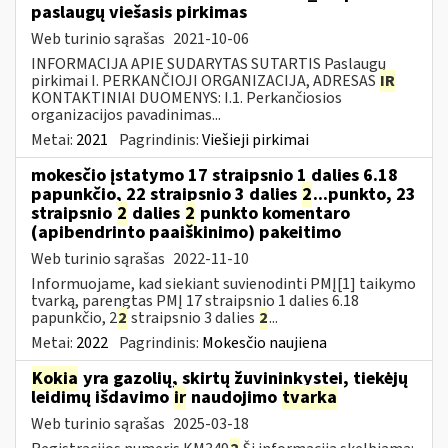
paslaugų viešasis pirkimas
Web turinio sąrašas
2021-10-06
INFORMACIJA APIE SUDARYTAS SUTARTIS Paslaugų
pirkimai I. PERKANČIOJI ORGANIZACIJA, ADRESAS
IR
KONTAKTINIAI DUOMENYS: I.1. Perkančiosios
organizacijos pavadinimas...
Metai:
2021
Pagrindinis:
Viešieji pirkimai
mokesčio įstatymo 17 straipsnio 1 dalies 6.18
papunkčio, 22 straipsnio 3 dalies
2
...punkto, 23
straipsnio
2
dalies
2
punkto komentaro
(apibendrinto paaiškinimo) pakeitimo
Web turinio sąrašas
2022-11-10
Informuojame, kad siekiant suvienodinti PMĮ[1] taikymo
tvarką, parengtas PMĮ 17 straipsnio 1 dalies 6.18
papunkčio, 2
2
straipsnio 3 dalies
2
...
Metai:
2022
Pagrindinis:
Mokesčio naujiena
Kokia
yra gazolių, skirtų žuvininkystei, tiekėjų
leidimų išdavimo
ir
naudojimo
tvarka
Web turinio sąrašas
2025-03-18