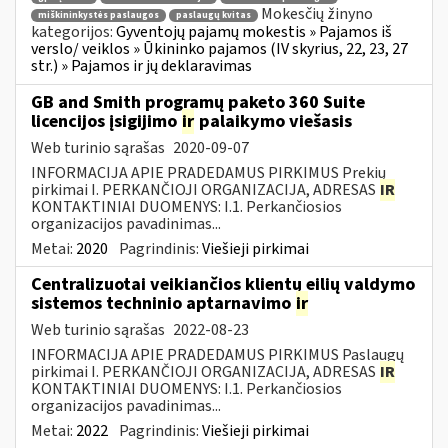
Mokesčių žinyno
miškininkystės paslaugos
paslaugų kvitas
kategorijos:
Gyventojų pajamų mokestis » Pajamos iš
verslo/ veiklos » Ūkininko pajamos (IV skyrius, 22, 23, 27
str.) » Pajamos ir jų deklaravimas
GB and Smith programų paketo 360 Suite
licencijos įsigijimo
ir
palaikymo viešasis
Web turinio sąrašas
2020-09-07
INFORMACIJA APIE PRADEDAMUS PIRKIMUS Prekių
pirkimai I. PERKANČIOJI ORGANIZACIJA, ADRESAS
IR
KONTAKTINIAI DUOMENYS: I.1. Perkančiosios
organizacijos pavadinimas...
Metai:
2020
Pagrindinis:
Viešieji pirkimai
Centralizuotai veikiančios klientų eilių valdymo
sistemos techninio aptarnavimo
ir
Web turinio sąrašas
2022-08-23
INFORMACIJA APIE PRADEDAMUS PIRKIMUS Paslaugų
pirkimai I. PERKANČIOJI ORGANIZACIJA, ADRESAS
IR
KONTAKTINIAI DUOMENYS: I.1. Perkančiosios
organizacijos pavadinimas...
Metai:
2022
Pagrindinis:
Viešieji pirkimai