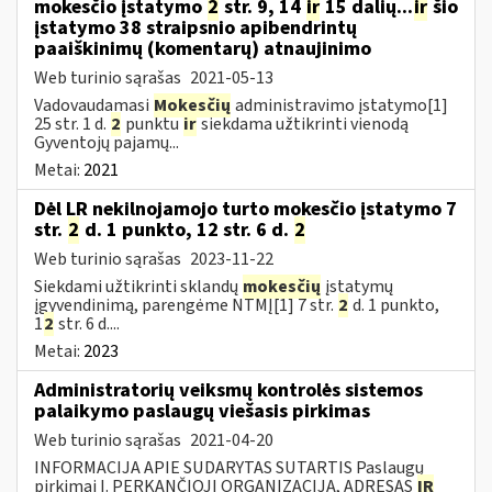
mokesčio įstatymo
2
str. 9, 14
ir
15 dalių...
ir
šio
įstatymo 38 straipsnio apibendrintų
paaiškinimų (komentarų) atnaujinimo
Web turinio sąrašas
2021-05-13
Vadovaudamasi
Mokesčių
administravimo įstatymo[1]
25 str. 1 d.
2
punktu
ir
siekdama užtikrinti vienodą
Gyventojų pajamų...
Metai:
2021
Dėl LR nekilnojamojo turto mokesčio įstatymo 7
str.
2
d. 1 punkto, 12 str. 6 d.
2
Web turinio sąrašas
2023-11-22
Siekdami užtikrinti sklandų
mokesčių
įstatymų
įgyvendinimą, parengėme NTMĮ[1] 7 str.
2
d. 1 punkto,
1
2
str. 6 d....
Metai:
2023
Administratorių veiksmų kontrolės sistemos
palaikymo paslaugų viešasis pirkimas
Web turinio sąrašas
2021-04-20
INFORMACIJA APIE SUDARYTAS SUTARTIS Paslaugų
pirkimai I. PERKANČIOJI ORGANIZACIJA, ADRESAS
IR