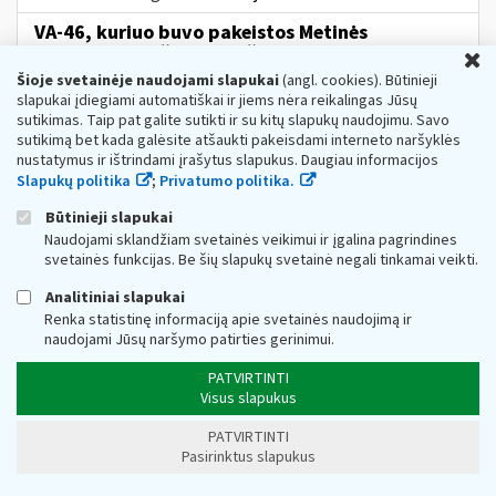
VA-46, kuriuo buvo pakeistos Metinės
gyventojams išmokėtų išmokų, priskiriamų A
U
ir
...B klasės pajamoms, deklaracijos GPM312
Šioje svetainėje naudojami slapukai
(angl. cookies). Būtinieji
formos
ir
jos
priedų GPM312L, GPM312U
slapukai įdiegiami automatiškai ir jiems nėra reikalingas Jūsų
formų...užpildymo
ir
pateikimo taisyklės,
sutikimas. Taip pat galite sutikti ir su kitų slapukų naudojimu. Savo
pakeitimo
sutikimą bet kada galėsite atšaukti pakeisdami interneto naršyklės
nustatymus ir ištrindami įrašytus slapukus. Daugiau informacijos
Web turinio sąrašas
2021-10-06
Slapukų politika
;
Privatumo politika.
Informuojame, kad Valstybinės
mokesčių
inspekci
jos
prie Lietuvos Respublikos finansų ministeri
jos
Būtinieji slapukai
viršininko 2021 m....
Naudojami sklandžiam svetainės veikimui ir įgalina pagrindines
Metai:
2021
Mokesčiai:
Gyventojų pajamų mokestis
svetainės funkcijas. Be šių slapukų svetainė negali tinkamai veikti.
Kokia
yra naftos dujų
ir
dujinių
Analitiniai slapukai
angliavandenilių, skirtų šildymui, naudotojo
Renka statistinę informaciją apie svetainės naudojimą ir
buityje...leidimo išdavimo
tvarka
?
naudojami Jūsų naršymo patirties gerinimui.
Web turinio sąrašas
2026-01-13
PATVIRTINTI
Registracijos numeris KM3499 Ši informacija skelbiama:
Visus slapukus
Naftos dujų ir dujinių angliavandenilių, skirtų šildymui,
naudotojų leidimai Naftos dujų ir dujinių angliavandenilių
PATVIRTINTI
(toliau – naftos dujos),...
Pasirinktus slapukus
Mokesčių žinyno kategorijos:
Akcizai » Energiniai