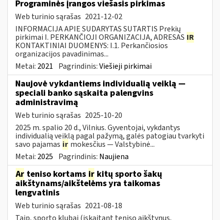
Programinės įrangos viešasis pirkimas
Web turinio sąrašas
2021-12-02
INFORMACIJA APIE SUDARYTAS SUTARTIS Prekių
pirkimai I. PERKANČIOJI ORGANIZACIJA, ADRESAS
IR
KONTAKTINIAI DUOMENYS: I.1. Perkančiosios
organizacijos pavadinimas...
Metai:
2021
Pagrindinis:
Viešieji pirkimai
Naujovė vykdantiems individualią veiklą —
speciali banko sąskaita palengvins
administravimą
Web turinio sąrašas
2025-10-20
2025 m. spalio 20 d., Vilnius. Gyventojai, vykdantys
individualią veiklą pagal pažymą, galės patogiau tvarkyti
savo pajamas
ir
mokesčius — Valstybinė...
Metai:
2025
Pagrindinis:
Naujiena
Ar
teniso kortams
ir
kitų sporto šakų
aikštynams/aikštelėms yra taikomas
lengvatinis
Web turinio sąrašas
2021-08-18
Taip, sporto klubai (įskaitant teniso aikštynus,