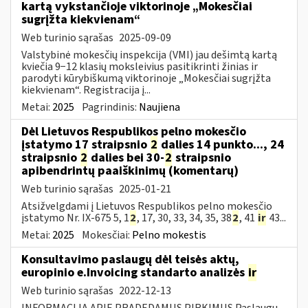
kartą vykstančioje viktorinoje „Mokesčiai
sugrįžta kiekvienam“
Web turinio sąrašas
2025-09-09
Valstybinė mokesčių inspekcija (VMI) jau dešimtą kartą
kviečia 9−12 klasių moksleivius pasitikrinti žinias ir
parodyti kūrybiškumą viktorinoje „Mokesčiai sugrįžta
kiekvienam“. Registracija į...
Metai:
2025
Pagrindinis:
Naujiena
Dėl Lietuvos Respublikos pelno mokesčio
įstatymo 17 straipsnio
2
dalies 14 punkto..., 24
straipsnio
2
dalies bei 30-
2
straipsnio
apibendrintų paaiškinimų (komentarų)
Web turinio sąrašas
2025-01-21
Atsižvelgdami į Lietuvos Respublikos pelno mokesčio
įstatymo Nr. IX-675 5, 1
2
, 17, 30, 33, 34, 35, 38
2
, 41
ir
43...
Metai:
2025
Mokesčiai:
Pelno mokestis
Konsultavimo paslaugų dėl teisės aktų,
europinio e.Invoicing standarto analizės
ir
Web turinio sąrašas
2022-12-13
INFORMACIJA APIE PRADEDAMUS PIRKIMUS Paslaugų