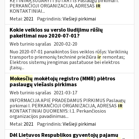
KETINIMĄ SUDARYTI SUTARTIS Paslaugų pirkimai I.
PERKANČIOJI ORGANIZACIJA, ADRESAS
IR
KONTAKTINIAI...
Metai:
2021
Pagrindinis:
Viešieji pirkimai
Kokie veiklos su verslo liudijimu rūšių
pakeitimai nuo 2020-07-01?
Web turinio sąrašas
2020-02-20
Nuo 2020-07-01 panaikintos šios veiklos rūšys: Variklinių
transporto priemonių techninė priežiūra
ir
remontas;
Elektros sistemų įrengimas pastatuose bei elektros
įtaisų...
Mokesčių
mokėtojų registro (MMR) plėtros
paslaugų viešasis pirkimas
Web turinio sąrašas
2021-03-17
INFORMACIJA APIE PRADEDAMUS PIRKIMUS Paslaugų
pirkimai I. PERKANČIOJI ORGANIZACIJA, ADRESAS
IR
KONTAKTINIAI DUOMENYS: I.1. Perkančiosios
organizacijos pavadinimas...
Metai:
2021
Pagrindinis:
Viešieji pirkimai
Dėl Lietuvos Respublikos gyventojų pajamų