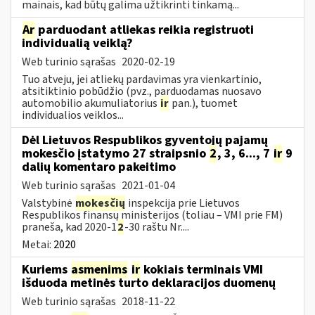
mainais, kad būtų galima užtikrinti tinkamą...
Ar
parduodant atliekas reikia registruoti
individualią veiklą?
Web turinio sąrašas
2020-02-19
Tuo atveju, jei atliekų pardavimas yra vienkartinio,
atsitiktinio pobūdžio (pvz., parduodamas nuosavo
automobilio akumuliatorius
ir
pan.), tuomet
individualios veiklos...
Dėl Lietuvos Respublikos gyventojų pajamų
mokesčio įstatymo 27 straipsnio
2
, 3, 6..., 7
ir
9
dalių komentaro pakeitimo
Web turinio sąrašas
2021-01-04
Valstybinė
mokesčių
inspekcija prie Lietuvos
Respublikos finansų ministerijos (toliau – VMI prie FM)
praneša, kad 2020-1
2
-30 raštu Nr....
Metai:
2020
Kuriems
asmenims
ir
kokiais terminais VMI
išduoda metinės turto deklaracijos duomenų
Web turinio sąrašas
2018-11-22