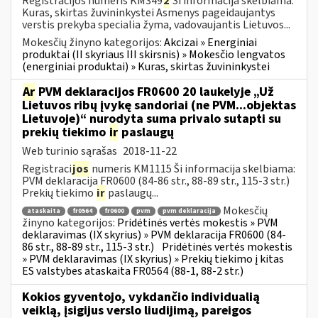
Registracijos numeris KM349
2
Ši informacija skelbiama:
Kuras, skirtas žuvininkystei Asmenys pageidaujantys
verstis prekyba specialia žyma, vadovaujantis Lietuvos...
Mokesčių žinyno kategorijos:
Akcizai » Energiniai
produktai (II skyriaus III skirsnis) » Mokesčio lengvatos
(energiniai produktai) » Kuras, skirtas žuvininkystei
Ar
PVM deklaracijos FR0600 20 laukelyje „Už
Lietuvos ribų įvykę sandoriai (ne PVM...objektas
Lietuvoje)“ nurodyta suma privalo sutapti su
prekių tiekimo
ir
paslaugų
Web turinio sąrašas
2018-11-22
Registraci
jos
numeris KM1115 Ši informacija skelbiama:
PVM deklaracija FR0600 (84-86 str., 88-89 str., 115-3 str.)
Prekių tiekimo
ir
paslaugų...
Mokesčių
ataskaita
fr0564
fr0600
pvm
pvm deklaracija
žinyno kategorijos:
Pridėtinės vertės mokestis » PVM
deklaravimas (IX skyrius) » PVM deklaracija FR0600 (84-
86 str., 88-89 str., 115-3 str.)
Pridėtinės vertės mokestis
» PVM deklaravimas (IX skyrius) » Prekių tiekimo į kitas
ES valstybes ataskaita FR0564 (88-1, 88-2 str.)
Kokios gyventojo, vykdančio individualią
veiklą, įsigijus verslo liudijimą, pareigos