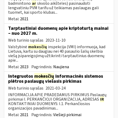
badmintono
ar
skvošo aikšteles) pasinaudoti
lengvatiniu PVM tarifu už teikiamas paslaugas gali
tuomet, kai sporto klubas...
Metai:
2021
Tarptautiniai duomenų apie kriptoturtą mainai
– nuo 2027 m.
Web turinio sąrašas
2023-11-10
Valstybinė
mokesčių
inspekcija (VMI) informuoja, kad
Lietuva, kartu su daugiau nei 40 pasaulio šalių skelbia
viešą įsipareigojimą užtikrinti tarptautinius duomenų
apie...
Metai:
2023
Pagrindinis:
Naujiena
Integruotos
mokesčių
informacinės sistemos
plėtros paslaugų viešasis pirkimas
Web turinio sąrašas
2021-03-24
INFORMACIJA APIE PRADEDAMUS PIRKIMUS Paslaugų
pirkimai I. PERKANČIOJI ORGANIZACIJA, ADRESAS
IR
KONTAKTINIAI DUOMENYS: I.1. Perkančiosios
organizacijos pavadinimas...
Metai:
2021
Pagrindinis:
Viešieji pirkimai