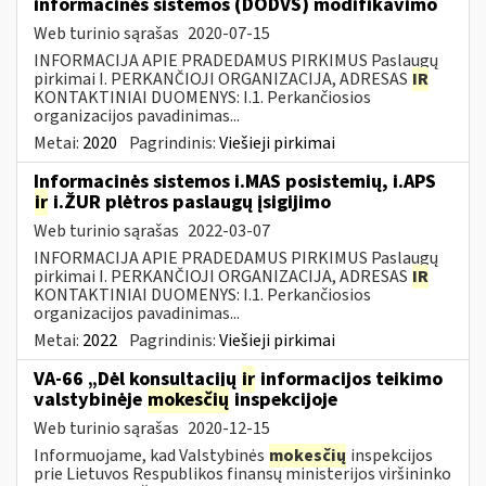
informacinės sistemos (DODVS) modifikavimo
Web turinio sąrašas
2020-07-15
INFORMACIJA APIE PRADEDAMUS PIRKIMUS Paslaugų
pirkimai I. PERKANČIOJI ORGANIZACIJA, ADRESAS
IR
KONTAKTINIAI DUOMENYS: I.1. Perkančiosios
organizacijos pavadinimas...
Metai:
2020
Pagrindinis:
Viešieji pirkimai
Informacinės sistemos i.MAS posistemių, i.APS
ir
i.ŽUR plėtros paslaugų įsigijimo
Web turinio sąrašas
2022-03-07
INFORMACIJA APIE PRADEDAMUS PIRKIMUS Paslaugų
pirkimai I. PERKANČIOJI ORGANIZACIJA, ADRESAS
IR
KONTAKTINIAI DUOMENYS: I.1. Perkančiosios
organizacijos pavadinimas...
Metai:
2022
Pagrindinis:
Viešieji pirkimai
VA-66 „Dėl konsultacijų
ir
informacijos teikimo
valstybinėje
mokesčių
inspekcijoje
Web turinio sąrašas
2020-12-15
Informuojame, kad Valstybinės
mokesčių
inspekcijos
prie Lietuvos Respublikos finansų ministerijos viršininko