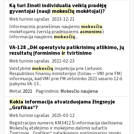
Ką turi žinoti individualią veiklą pradėję
gyventojai (nauji
mokesčių
mokėtojai)?
Web turinio sąrašas
2023-12-21
Informacinis pranešimas naujiems
mokesčių
mokėtojams (verslą pradėjusiems
asmenims
)
Informacija naujiems
mokesčių
...
VA-128 „Dėl operatyvių patikrinimų atlikimo, jų
rezultatų įforminimo
ir
tvirtinimo
Web turinio sąrašas
2021-02-23
Valstybinė
mokesčių
inspekcija prie Lietuvos
Respublikos finansų ministerijos (toliau ― VMI prie FM)
informuoja, kad VMI prie FM viršininko 2021 vasario 12 d.
įsakymu VA-13...
Metai:
2021
Pagrindinis:
Mokesčio naujiena
Kokia
informacija atvaizduojama žingsnyje
„Grafikas“?
Web turinio sąrašas
2025-03-12
Registracijos numeris KM3412 Ši informacija skelbiama:
Mokesčių atidėjimo ir mokėjimo dalimis sutartis
Žingsnyje „ Grafikas“ pateikiamos preliminarios įmokų