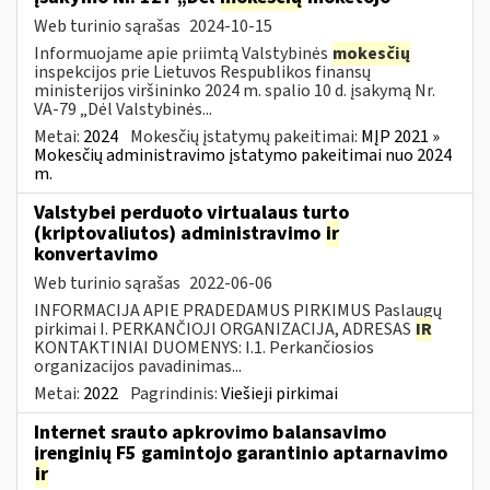
Web turinio sąrašas
2024-10-15
Informuojame apie priimtą Valstybinės
mokesčių
inspekcijos prie Lietuvos Respublikos finansų
ministerijos viršininko 2024 m. spalio 10 d. įsakymą Nr.
VA-79 „Dėl Valstybinės...
Metai:
2024
Mokesčių įstatymų pakeitimai:
MĮP 2021 »
Mokesčių administravimo įstatymo pakeitimai nuo 2024
m.
Valstybei perduoto virtualaus turto
(kriptovaliutos) administravimo
ir
konvertavimo
Web turinio sąrašas
2022-06-06
INFORMACIJA APIE PRADEDAMUS PIRKIMUS Paslaugų
pirkimai I. PERKANČIOJI ORGANIZACIJA, ADRESAS
IR
KONTAKTINIAI DUOMENYS: I.1. Perkančiosios
organizacijos pavadinimas...
Metai:
2022
Pagrindinis:
Viešieji pirkimai
Internet srauto apkrovimo balansavimo
įrenginių F5 gamintojo garantinio aptarnavimo
ir