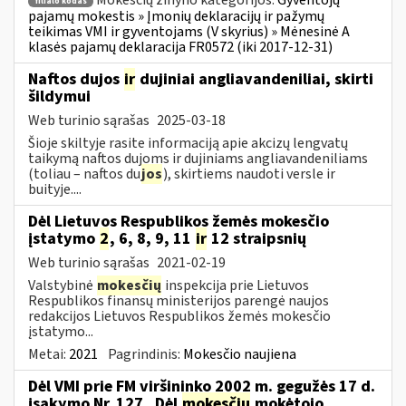
Mokesčių žinyno kategorijos:
Gyventojų
filialo kodas
pajamų mokestis » Įmonių deklaracijų ir pažymų
teikimas VMI ir gyventojams (V skyrius) » Mėnesinė A
klasės pajamų deklaracija FR0572 (iki 2017-12-31)
Naftos dujos
ir
dujiniai angliavandeniliai, skirti
šildymui
Web turinio sąrašas
2025-03-18
Šioje skiltyje rasite informaciją apie akcizų lengvatų
taikymą naftos dujoms ir dujiniams angliavandeniliams
(toliau – naftos du
jos
), skirtiems naudoti versle ir
buityje....
Dėl Lietuvos Respublikos žemės mokesčio
įstatymo
2
, 6, 8, 9, 11
ir
12 straipsnių
Web turinio sąrašas
2021-02-19
Valstybinė
mokesčių
inspekcija prie Lietuvos
Respublikos finansų ministerijos parengė naujos
redakcijos Lietuvos Respublikos žemės mokesčio
įstatymo...
Metai:
2021
Pagrindinis:
Mokesčio naujiena
Dėl VMI prie FM viršininko 2002 m. gegužės 17 d.
įsakymo Nr. 127 „Dėl
mokesčių
mokėtojo