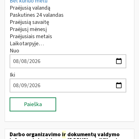
Bet kuriuo metu
Praėjusią valandą
Paskutines 24 valandas
Praėjusią savaitę
Praėjusį mėnesį
Praėjusiais metais
Laikotarpyje…
Nuo
Iki
Paieška
Darbo organizavimo
ir
dokumentų valdymo