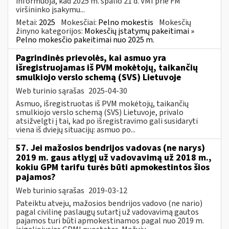
informuoja, kad 2025 m. spalio 21 d. VMI prie FM
viršininko įsakymu...
Metai:
2025
Mokesčiai:
Pelno mokestis
Mokesčių
žinyno kategorijos:
Mokesčių įstatymų pakeitimai »
Pelno mokesčio pakeitimai nuo 2025 m.
Pagrindinės prievolės, kai asmuo yra
išregistruojamas iš PVM mokėtojų, taikančių
smulkiojo verslo schemą (SVS) Lietuvoje
Web turinio sąrašas
2025-04-30
Asmuo, išregistruotas iš PVM mokėtojų, taikančių
smulkiojo verslo schemą (SVS) Lietuvoje, privalo
atsižvelgti į tai, kad po išregistravimo gali susidaryti
viena iš dviejų situacijų: asmuo po...
57. Jei mažosios bendrijos vadovas (ne narys)
2019 m. gaus atlygį už vadovavimą už 2018 m.,
kokiu GPM tarifu turės būti apmokestintos šios
pajamos?
Web turinio sąrašas
2019-03-12
Pateiktu atveju, mažosios bendrijos vadovo (ne nario)
pagal civilinę paslaugų sutartį už vadovavimą gautos
pajamos turi būti apmokestinamos pagal nuo 2019 m.