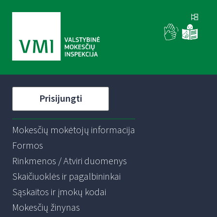
Prisijungti
Mokesčių mokėtojų informacija
Formos
Rinkmenos / Atviri duomenys
Skaičiuoklės ir pagalbininkai
Sąskaitos ir įmokų kodai
Mokesčių žinynas