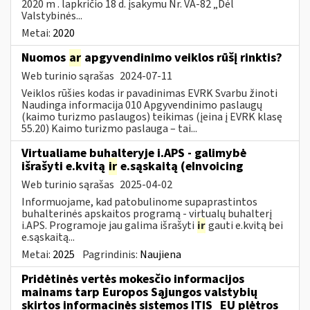
2020 m . lapkričio 18 d. įsakymu Nr. VA-82 „Dėl
Valstybinės...
Metai:
2020
Nuomos
ar
apgyvendinimo veiklos rūšį rinktis?
Web turinio sąrašas
2024-07-11
Veiklos rūšies kodas ir pavadinimas EVRK Svarbu žinoti
Naudinga informacija 010 Apgyvendinimo paslaugų
(kaimo turizmo paslaugos) teikimas (įeina į EVRK klasę
55.20) Kaimo turizmo paslauga – tai...
Virtualiame buhalteryje i.APS - galimybė
išrašyti e.kvitą
ir
e.sąskaitą (eInvoicing
Web turinio sąrašas
2025-04-02
Informuojame, kad patobulinome supaprastintos
buhalterinės apskaitos programą - virtualų buhalterį
i.APS. Programoje jau galima išrašyti
ir
gauti e.kvitą bei
e.sąskaitą...
Metai:
2025
Pagrindinis:
Naujiena
Pridėtinės vertės mokesčio informacijos
mainams tarp Europos Sąjungos valstybių
skirtos informacinės sistemos ITIS_EU plėtros