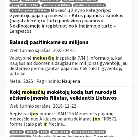
gpmį 17 str 1 d 28 p
sandoris iki 2016 m
preliminari sutartis
Mokesčių žinyno kategorijos:
atsiskaitymas po 2016 m.
Gyventojų pajamų mokestis » Kitos pajamos / išmokos
(pagal abėcėlę) » Turto pardavimo pajamos »
Nekilnojamojo ir registruotino kilnojamojo turto »
Lengvatos
Balandį pasitinkame su milijonu
Web turinio sąrašas
2025-04-01
Valstybinė
mokesčių
inspekcija (VMI) informuoja, kad
naujausiais duomenis daugiau nei milijonas gyventojų jau
deklaravo pernai gautas pajamas: 665 tūkst. gyventojų
pateikė...
Metai:
2025
Pagrindinis:
Naujiena
Kokį
mokesčių
mokėtojų kodą turi nurodyti
užsienio įmonės filialas, veikiantis Lietuvos
Web turinio sąrašas
2018-11-22
Registraci
jos
numeris KM1135 Mėnesinės pajamų
mokesčio nuo A klasės pajamų deklaraci
jos
FR0572
forma (taip pat
ir
Metinė...
filialas
fr0572
gpm
gpmį 24 str
mėnesinė deklaracija