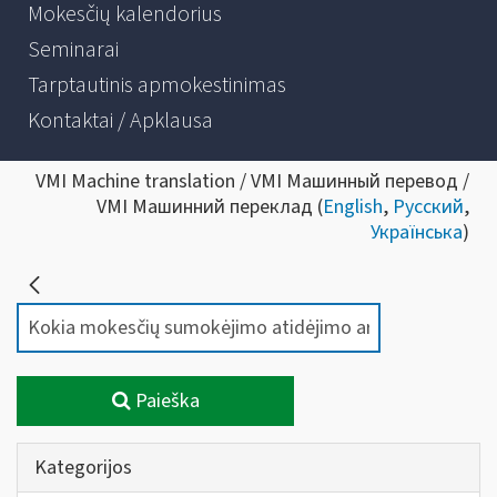
Mokesčių kalendorius
Seminarai
Tarptautinis apmokestinimas
Kontaktai / Apklausa
VMI Machine translation / VMI Машинный перевод /
VMI Машинний переклад (
English
,
Русский
,
Українська
)
Paieška
Kategorijos