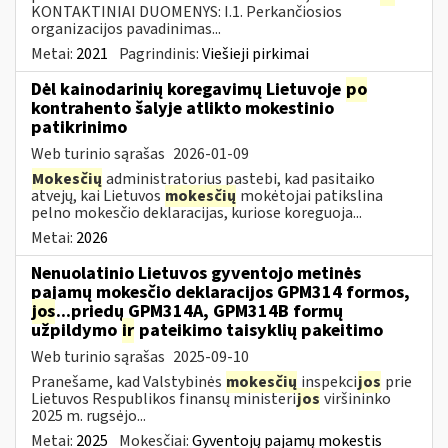
KONTAKTINIAI DUOMENYS: I.1. Perkančiosios
organizacijos pavadinimas...
Metai:
2021
Pagrindinis:
Viešieji pirkimai
Dėl kainodarinių koregavimų Lietuvoje
po
kontrahento šalyje atlikto mokestinio
patikrinimo
Web turinio sąrašas
2026-01-09
Mokesčių
administratorius pastebi, kad pasitaiko
atvejų, kai Lietuvos
mokesčių
mokėtojai patikslina
pelno mokesčio deklaracijas, kuriose koreguoja...
Metai:
2026
Nenuolatinio Lietuvos gyventojo metinės
pajamų mokesčio deklaracijos GPM314 formos,
jos
...priedų GPM314A, GPM314B formų
užpildymo
ir
pateikimo taisyklių pakeitimo
Web turinio sąrašas
2025-09-10
Pranešame, kad Valstybinės
mokesčių
inspekci
jos
prie
Lietuvos Respublikos finansų ministeri
jos
viršininko
2025 m. rugsėjo...
Metai:
2025
Mokesčiai:
Gyventojų pajamų mokestis