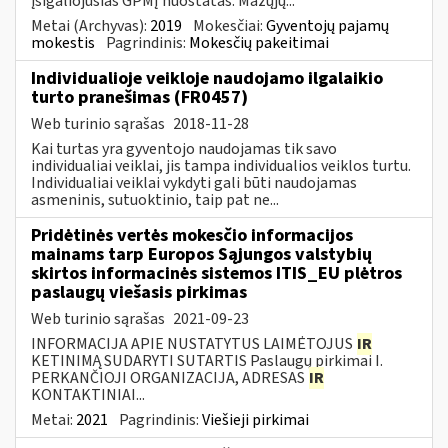
įsigaliojusias GPMĮ nuostatas. Mažųjų...
Metai (Archyvas):
2019
Mokesčiai:
Gyventojų pajamų
mokestis
Pagrindinis:
Mokesčių pakeitimai
Individualioje veikloje naudojamo ilgalaikio
turto pranešimas (FR0457)
Web turinio sąrašas
2018-11-28
Kai turtas yra gyventojo naudojamas tik savo
individualiai veiklai, jis tampa individualios veiklos turtu.
Individualiai veiklai vykdyti gali būti naudojamas
asmeninis, sutuoktinio, taip pat ne...
Pridėtinės vertės mokesčio informacijos
mainams tarp Europos Sąjungos valstybių
skirtos informacinės sistemos ITIS_EU plėtros
paslaugų viešasis pirkimas
Web turinio sąrašas
2021-09-23
INFORMACIJA APIE NUSTATYTUS LAIMĖTOJUS
IR
KETINIMĄ SUDARYTI SUTARTIS Paslaugų pirkimai I.
PERKANČIOJI ORGANIZACIJA, ADRESAS
IR
KONTAKTINIAI...
Metai:
2021
Pagrindinis:
Viešieji pirkimai