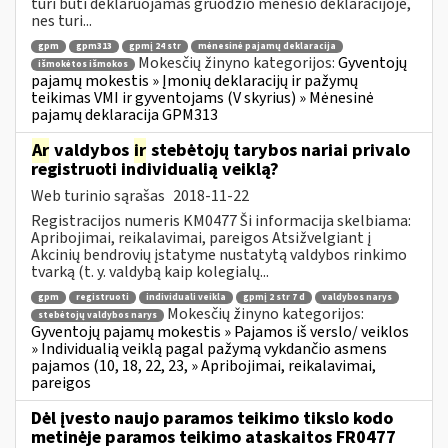
turi būti deklaruojamas gruodžio mėnesio deklaracijoje,
nes turi...
gpm
gpm313
gpmį 24 str
mėnesinė pajamų deklaracija
Mokesčių žinyno kategorijos:
Gyventojų
išmokėtos išmokos
pajamų mokestis » Įmonių deklaracijų ir pažymų
teikimas VMI ir gyventojams (V skyrius) » Mėnesinė
pajamų deklaracija GPM313
Ar
valdybos
ir
stebėtojų tarybos nariai privalo
registruoti individualią veiklą?
Web turinio sąrašas
2018-11-22
Registracijos numeris KM0477 Ši informacija skelbiama:
Apribojimai, reikalavimai, pareigos Atsižvelgiant į
Akcinių bendrovių įstatyme nustatytą valdybos rinkimo
tvarką (t. y. valdybą kaip kolegialų...
gpm
registruoti
individuali veikla
gpmį 2 str 7 d
valdybos narys
Mokesčių žinyno kategorijos:
stebėtojų valdybos narys
Gyventojų pajamų mokestis » Pajamos iš verslo/ veiklos
» Individualią veiklą pagal pažymą vykdančio asmens
pajamos (10, 18, 22, 23, » Apribojimai, reikalavimai,
pareigos
Dėl įvesto naujo paramos teikimo tikslo kodo
metinėje paramos teikimo ataskaitos FR0477