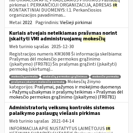
pirkimai I. PERKANČIOJI ORGANIZACIJA, ADRESAS
IR
KONTAKTINIAI DUOMENYS: I.1. Perkančiosios
organizacijos pavadinimas...
Metai:
2022
Pagrindinis:
Viešieji pirkimai
Kuriais atvejais neteikiamas prašymas norint
įskaityti VMI administruojamų
mokesčių
Web turinio sąrašas
2025-12-30
Registracijos numeris KM3698 Ši informacija skelbiama:
Prašymas dėl mokesčio permokos grąžinimo
(įskaitymo) (FR0781) Šis prašymas grąžinti (įskaityti)
permoką (skirtumą)...
mokesčių permoka
mokesčių permokos grąžinimas
mokesčio permoka
Mokesčių žinyno
prašymas įskaityti mokesčio permoką
kategorijos:
Prašymai, pažymos ir mokėjimo duomenys
» Pažymų užsakymas ir prašymų teikimas » Prašymas dėl
mokesčio permokos grąžinimo (įskaitymo) (FR0781)
Administratorių veiksmų kontrolės sistemos
palaikymo paslaugų viešasis pirkimas
Web turinio sąrašas
2021-04-14
INFORMACIJA APIE NUSTATYTUS LAIMĖTOJUS
IR