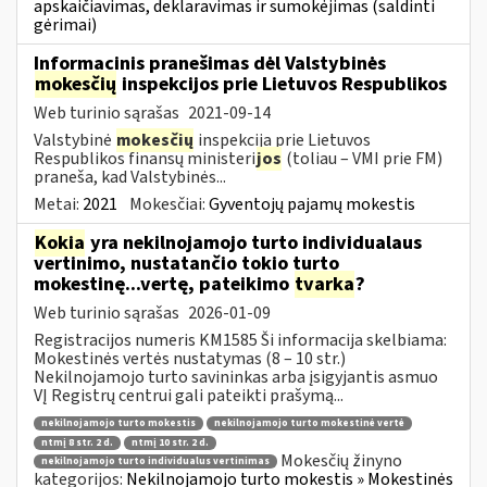
apskaičiavimas, deklaravimas ir sumokėjimas (saldinti
gėrimai)
Informacinis pranešimas dėl Valstybinės
mokesčių
inspekcijos prie Lietuvos Respublikos
Web turinio sąrašas
2021-09-14
Valstybinė
mokesčių
inspekcija prie Lietuvos
Respublikos finansų ministeri
jos
(toliau – VMI prie FM)
praneša, kad Valstybinės...
Metai:
2021
Mokesčiai:
Gyventojų pajamų mokestis
Kokia
yra nekilnojamojo turto individualaus
vertinimo, nustatančio tokio turto
mokestinę...vertę, pateikimo
tvarka
?
Web turinio sąrašas
2026-01-09
Registracijos numeris KM1585 Ši informacija skelbiama:
Mokestinės vertės nustatymas (8 – 10 str.)
Nekilnojamojo turto savininkas arba įsigyjantis asmuo
VĮ Registrų centrui gali pateikti prašymą...
nekilnojamojo turto mokestis
nekilnojamojo turto mokestinė vertė
ntmį 8 str. 2 d.
ntmį 10 str. 2 d.
Mokesčių žinyno
nekilnojamojo turto individualus vertinimas
kategorijos:
Nekilnojamojo turto mokestis » Mokestinės