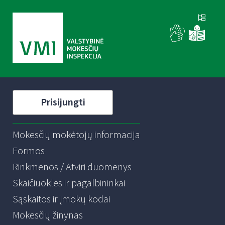
Prisijungti
Mokesčių mokėtojų informacija
Formos
Rinkmenos / Atviri duomenys
Skaičiuoklės ir pagalbininkai
Sąskaitos ir įmokų kodai
Mokesčių žinynas