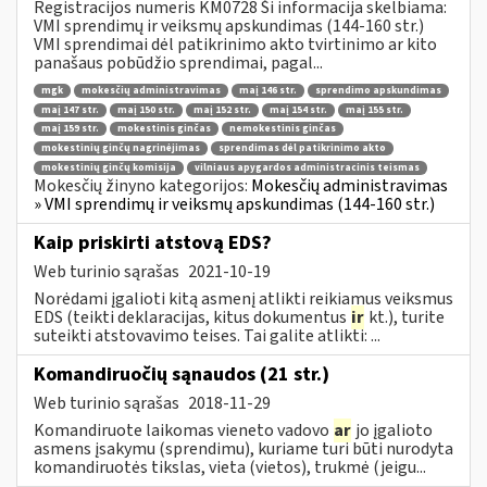
Registracijos numeris KM0728 Ši informacija skelbiama:
VMI sprendimų ir veiksmų apskundimas (144-160 str.)
VMI sprendimai dėl patikrinimo akto tvirtinimo ar kito
panašaus pobūdžio sprendimai, pagal...
mgk
mokesčių administravimas
maį 146 str.
sprendimo apskundimas
maį 147 str.
maį 150 str.
maį 152 str.
maį 154 str.
maį 155 str.
maį 159 str.
mokestinis ginčas
nemokestinis ginčas
mokestinių ginčų nagrinėjimas
sprendimas dėl patikrinimo akto
mokestinių ginčų komisija
vilniaus apygardos administracinis teismas
Mokesčių žinyno kategorijos:
Mokesčių administravimas
» VMI sprendimų ir veiksmų apskundimas (144-160 str.)
Kaip priskirti atstovą EDS?
Web turinio sąrašas
2021-10-19
Norėdami įgalioti kitą asmenį atlikti reikiamus veiksmus
EDS (teikti deklaracijas, kitus dokumentus
ir
kt.), turite
suteikti atstovavimo teises. Tai galite atlikti: ...
Komandiruočių sąnaudos (21 str.)
Web turinio sąrašas
2018-11-29
Komandiruote laikomas vieneto vadovo
ar
jo įgalioto
asmens įsakymu (sprendimu), kuriame turi būti nurodyta
komandiruotės tikslas, vieta (vietos), trukmė (jeigu...