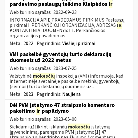
pardavimo paslaugų teikimo Klaipėdos
ir
Web turinio sąrašas
2022-09-23
INFORMACIJA APIE PRADEDAMUS PIRKIMUS Paslaugų
pirkimai I. PERKANČIOJI ORGANIZACIJA, ADRESAS
IR
KONTAKTINIAI DUOMENYS: I.1. Perkančiosios
organizacijos pavadinimas...
Metai:
2022
Pagrindinis:
Viešieji pirkimai
VMI paskelbė gyventojų turto deklaracijų
duomenis už 2022 metus
Web turinio sąrašas
2023-07-25
Valstybinė
mokesčių
inspekcija (VMI) informuoja, kad
internetinėje svetainėje paskelbė metinių gyventojų
(šeimos) turto deklaracijų duomenis už...
Metai:
2023
Pagrindinis:
Naujiena
Dėl PVM įstatymo 47 straipsnio komentaro
pakeitimo
ir
papildymo
Web turinio sąrašas
2023-05-08
Siekdami užtikrinti sklandų
mokesčių
įstatymų
įgyvendinimą, parengėme PVM įstatymo[1] 47
straipsnio apibendrinto paaiškinimo (komentaro)