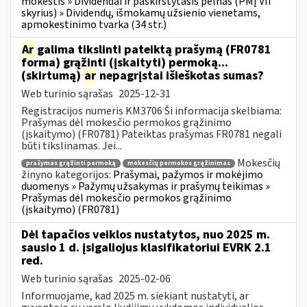
mokestis » Dividendai ir paskirstytasis pelnas (PMĮ VII
skyrius) » Dividendų, išmokamų užsienio vienetams,
apmokestinimo tvarka (34 str.)
Ar
galima tikslinti pateiktą prašymą (FR0781
forma) grąžinti (įskaityti) permoką...
(skirtumą)
ar
nepagrįstai išieškotas sumas?
Web turinio sąrašas
2025-12-31
Registracijos numeris KM3706 Ši informacija skelbiama:
Prašymas dėl mokesčio permokos grąžinimo
(įskaitymo) (FR0781) Pateiktas prašymas FR0781 negali
būti tikslinamas. Jei...
Mokesčių
prašymas grąžinti permoką
mokesčių permokos grąžinimas
žinyno kategorijos:
Prašymai, pažymos ir mokėjimo
duomenys » Pažymų užsakymas ir prašymų teikimas »
Prašymas dėl mokesčio permokos grąžinimo
(įskaitymo) (FR0781)
Dėl tapačios veiklos nustatytos, nuo 2025 m.
sausio 1 d. įsigaliojus klasifikatoriui EVRK 2.1
red.
Web turinio sąrašas
2025-02-06
Informuojame, kad 2025 m. siekiant nustatyti, ar