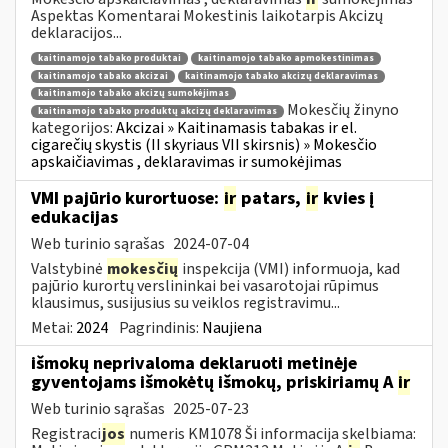
Aspektas Komentarai Mokestinis laikotarpis Akcizų
deklaracijos...
kaitinamojo tabako produktai
kaitinamojo tabako apmokestinimas
kaitinamojo tabako akcizai
kaitinamojo tabako akcizų deklaravimas
kaitinamojo tabako akcizų sumokėjimas
Mokesčių žinyno
kaitinamojo tabako produktų akcizų deklaravimas
kategorijos:
Akcizai » Kaitinamasis tabakas ir el.
cigarečių skystis (II skyriaus VII skirsnis) » Mokesčio
apskaičiavimas , deklaravimas ir sumokėjimas
VMI pajūrio kurortuose:
ir
patars,
ir
kvies į
edukacijas
Web turinio sąrašas
2024-07-04
Valstybinė
mokesčių
inspekcija (VMI) informuoja, kad
pajūrio kurortų verslininkai bei vasarotojai rūpimus
klausimus, susijusius su veiklos registravimu...
Metai:
2024
Pagrindinis:
Naujiena
išmokų neprivaloma deklaruoti metinėje
gyventojams išmokėtų išmokų, priskiriamų A
ir
Web turinio sąrašas
2025-07-23
Registraci
jos
numeris KM1078 Ši informacija skelbiama: