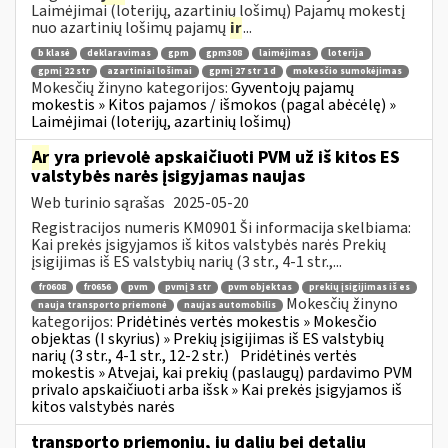
Laimėjimai (loterijų, azartinių lošimų) Pajamų mokestį
nuo azartinių lošimų pajamų
ir
...
b klasė
deklaravimas
gpm
gpm308
laimėjimas
loterija
gpmį 22 str
azartiniai lošimai
gpmį 27 str 1 d
mokesčio sumokėjimas
Mokesčių žinyno kategorijos:
Gyventojų pajamų
mokestis » Kitos pajamos / išmokos (pagal abėcėlę) »
Laimėjimai (loterijų, azartinių lošimų)
Ar
yra prievolė apskaičiuoti PVM už iš kitos ES
valstybės narės įsigyjamas naujas
Web turinio sąrašas
2025-05-20
Registracijos numeris KM0901 Ši informacija skelbiama:
Kai prekės įsigyjamos iš kitos valstybės narės Prekių
įsigijimas iš ES valstybių narių (3 str., 4-1 str.,...
fr0608
fr0656
pvm
pvmį 3 str
pvm objektas
prekių įsigijimas iš es
Mokesčių žinyno
nauja transporto priemonė
naujas automobilis
kategorijos:
Pridėtinės vertės mokestis » Mokesčio
objektas (I skyrius) » Prekių įsigijimas iš ES valstybių
narių (3 str., 4-1 str., 12-2 str.)
Pridėtinės vertės
mokestis » Atvejai, kai prekių (paslaugų) pardavimo PVM
privalo apskaičiuoti arba išsk » Kai prekės įsigyjamos iš
kitos valstybės narės
transporto priemonių, jų dalių bei detalių