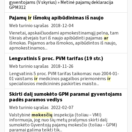
gyventojams (V skyrius) » Metinė pajamų deklaracija
GPM312
Pajamų
ir
išmokų apibūdinimas iš naujo
Web turinio sąrašas
2018-12-04
Vienetai, apskaičiuodami apmokestinamąjį pelną, tam
tikrais atvejais turi iš naujo apibūdinti pajamas
ar
išmokas. Pajamos arba išmokos, apibūdintos iš naujo,
apmokestinamos...
Lengvatinis 5 proc. PVM tarifas (19 str.)
Web turinio sąrašas
2018-11-26
Lengvatinis 5 proc. PVM tarifas taikomas: nuo 2004-01-
01 vaistams
ir
medicinos pagalbos priemonėms
ir
specialiosios medicininės paskirties maisto...
Skirti dalį sumokėto GPM paramai gyventojams
padės paramos vedlys
Web turinio sąrašas
2022-02-07
Valstybinė
mokesčių
inspekcija (toliau – VMI)
informuoja, jog nuo šių metų prašymus skirti dalį
sumokėto Gyventojų pajamų mokesčio (toliau – GPM)
paramai galima teikti tik...