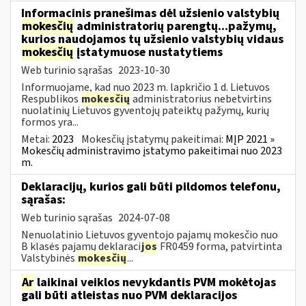
Informacinis pranešimas dėl užsienio valstybių
mokesčių
administratorių parengtų...pažymų,
kurios naudojamos tų užsienio valstybių vidaus
mokesčių
įstatymuose nustatytiems
Web turinio sąrašas
2023-10-30
Informuojame, kad nuo 2023 m. lapkričio 1 d. Lietuvos
Respublikos
mokesčių
administratorius nebetvirtins
nuolatinių Lietuvos gyventojų pateiktų pažymų, kurių
formos yra...
Metai:
2023
Mokesčių įstatymų pakeitimai:
MĮP 2021 »
Mokesčių administravimo įstatymo pakeitimai nuo 2023
m.
Deklaracijų, kurios gali būti pildomos telefonu,
sąrašas:
Web turinio sąrašas
2024-07-08
Nenuolatinio Lietuvos gyventojo pajamų mokesčio nuo
B klasės pajamų deklaraci
jos
FR0459 forma, patvirtinta
Valstybinės
mokesčių
...
Ar
laikinai veiklos nevykdantis PVM mokėtojas
gali būti atleistas nuo PVM deklaracijos