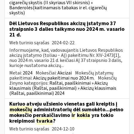
cigarečių skystis (II skyriaus VII skirsnis) »
Banderolės(kaitinamasis tabakas ir el. cigarečių
skystis)
Dėl Lietuvos Respublikos akcizų įstatymo 37
straipsnio 3 dalies taikymo nuo 2024 m. vasario
21 d.
Web turinio sąrašas
2024-02-22
Informuojame, kad, vadovaujantis Lietuvos Respublikos
akcizų įstatymo (toliau − AĮ) pakeitimu Nr. XIV-2473[1],
nuo 2024 m. vasario 21 d. keičiasi AĮ 37 straipsnio 3 dalis,
kurioje nustatoma akcizų...
Metai:
2024
Mokesčiai:
Akcizai
Mokesčių įstatymų
pakeitimai:
Akcizų pakeitimai nuo 2024 m.
Mokesčių
žinyno kategorijos:
Raštai, paaiškinimai » Akcizų
klausimais (Raštai, paaiškinimai) » Akcizų klausimais
(Raštai, paaiškinimai) 2024
Kuriuo atveju užsienio vienetas gali kreiptis į
mokesčių
administratorių dėl sumokėto...pelno
mokesčio perskaičiavimo
ir
kokia
yra tokio
kreipimosi
tvarka
?
Web turinio sąrašas
2024-12-10