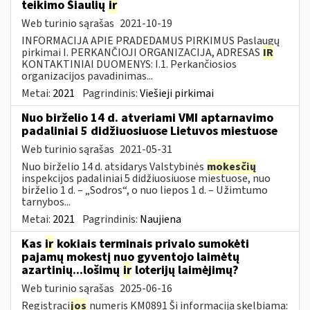
teikimo Šiaulių
ir
Web turinio sąrašas
2021-10-19
INFORMACIJA APIE PRADEDAMUS PIRKIMUS Paslaugų
pirkimai I. PERKANČIOJI ORGANIZACIJA, ADRESAS
IR
KONTAKTINIAI DUOMENYS: I.1. Perkančiosios
organizacijos pavadinimas...
Metai:
2021
Pagrindinis:
Viešieji pirkimai
Nuo birželio 14 d. atveriami VMI aptarnavimo
padaliniai 5 didžiuosiuose Lietuvos miestuose
Web turinio sąrašas
2021-05-31
Nuo birželio 14 d. atsidarys Valstybinės
mokesčių
inspekcijos padaliniai 5 didžiuosiuose miestuose, nuo
birželio 1 d. – „Sodros“, o nuo liepos 1 d. – Užimtumo
tarnybos...
Metai:
2021
Pagrindinis:
Naujiena
Kas
ir
kokiais terminais privalo sumokėti
pajamų mokestį nuo gyventojo laimėtų
azartinių...lošimų
ir
loterijų laimėjimų?
Web turinio sąrašas
2025-06-16
Registraci
jos
numeris KM0891 Ši informacija skelbiama: