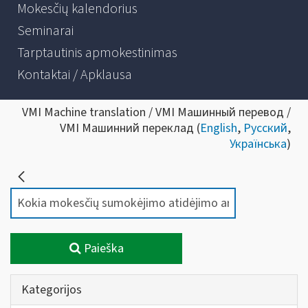
Mokesčių kalendorius
Seminarai
Tarptautinis apmokestinimas
Kontaktai / Apklausa
VMI Machine translation / VMI Машинный перевод /
VMI Машинний переклад (
English
,
Русский
,
Українська
)
Paieška
Kategorijos