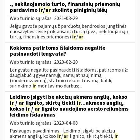
., nekilnojamojo turto, finansinių priemonių
pardavimo
ir
/
ar
skolintų piniginių lėšų
Web turinio sąrašas
2021-03-29
Jeigu gavote pajamų už parduotą bendrosios jungtinės
nuosavybės teise priklausantį turtą (pvz., nekilnojamąjį
turtą, finansines priemones)
ir
/
ar
...
Kokioms patirtoms išlaidoms negalite
pasinaudoti lengvata?
Web turinio sąrašas
2020-02-20
Lengvata negalite pasinaudoti išlaidoms, patirtoms už:
daugiabučių gyvenamųjų namų atnaujinimą
(modernizavimą); statinio rekonstravimą; baldų
surinkimo
ir
montavimo darbus;...
Leidimo įsigyti be akcizų akmens anglių, kokso
ir
/
ar
lignito, skirtų tiekti
ir
...akmens anglių,
kokso
ir
/
ar
lignito naudojimo verslo reikmėms
leidimo išdavimas
Web turinio sąrašas
2020-04-08
Paslaugos pavadinimas - Leidimo įsigyti be akcizų
akmens anglių, kokso
ir
/
ar
lignito, skirtų tiekti,
ir