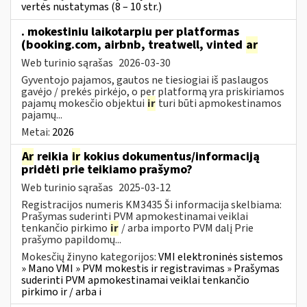
vertės nustatymas (8 – 10 str.)
. mokestiniu laikotarpiu per platformas
(booking.com, airbnb, treatwell, vinted
ar
Web turinio sąrašas
2026-03-30
Gyventojo pajamos, gautos ne tiesiogiai iš paslaugos
gavėjo / prekės pirkėjo, o per platformą yra priskiriamos
pajamų mokesčio objektui
ir
turi būti apmokestinamos
pajamų...
Metai:
2026
Ar
reikia
ir
kokius dokumentus/informaciją
pridėti prie teikiamo prašymo?
Web turinio sąrašas
2025-03-12
Registracijos numeris KM3435 Ši informacija skelbiama:
Prašymas suderinti PVM apmokestinamai veiklai
tenkančio pirkimo
ir
/ arba importo PVM dalį Prie
prašymo papildomų...
Mokesčių žinyno kategorijos:
VMI elektroninės sistemos
» Mano VMI » PVM mokestis ir registravimas » Prašymas
suderinti PVM apmokestinamai veiklai tenkančio
pirkimo ir / arba i