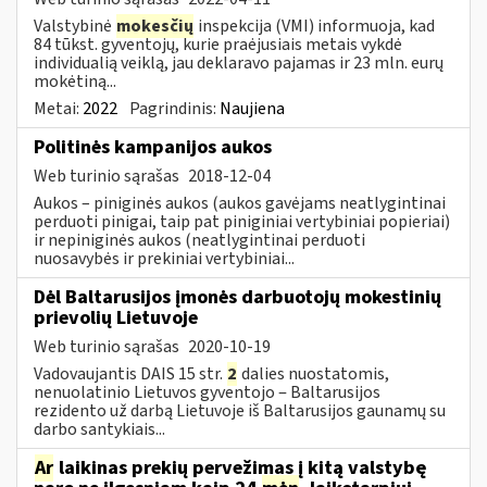
Valstybinė
mokesčių
inspekcija (VMI) informuoja, kad
84 tūkst. gyventojų, kurie praėjusiais metais vykdė
individualią veiklą, jau deklaravo pajamas ir 23 mln. eurų
mokėtiną...
Metai:
2022
Pagrindinis:
Naujiena
Politinės kampanijos aukos
Web turinio sąrašas
2018-12-04
Aukos – piniginės aukos (aukos gavėjams neatlygintinai
perduoti pinigai, taip pat piniginiai vertybiniai popieriai)
ir nepiniginės aukos (neatlygintinai perduoti
nuosavybės ir prekiniai vertybiniai...
Dėl Baltarusijos įmonės darbuotojų mokestinių
prievolių Lietuvoje
Web turinio sąrašas
2020-10-19
Vadovaujantis DAIS 15 str.
2
dalies nuostatomis,
nenuolatinio Lietuvos gyventojo ‒ Baltarusijos
rezidento už darbą Lietuvoje iš Baltarusijos gaunamų su
darbo santykiais...
Ar
laikinas prekių pervežimas į kitą valstybę