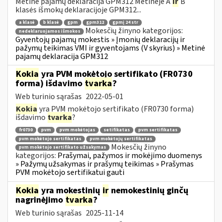
Metinė pajamų deklaracija GPM312 Metinėje A
ir
B
klasės išmokų deklaracijoje GPM312...
a klasė
b klasė
gpm
gpm312
gpmį 24 str
Mokesčių žinyno kategorijos:
nedeklaruojamos išmokos
Gyventojų pajamų mokestis » Įmonių deklaracijų ir
pažymų teikimas VMI ir gyventojams (V skyrius) » Metinė
pajamų deklaracija GPM312
Kokia
yra PVM mokėtojo sertifikato (FR0730
forma) išdavimo
tvarka
?
Web turinio sąrašas
2022-05-01
Kokia
yra PVM mokėtojo sertifikato (FR0730 forma)
išdavimo
tvarka
?
fr0730
pvm
pvm mokėtojas
setifikatas
pvm sertifikatas
pvm mokėtojo sertifikatas
pvm mokėtojų sertifikatas
Mokesčių žinyno
pvm mokėtojo sertifikato užsakymas
kategorijos:
Prašymai, pažymos ir mokėjimo duomenys
» Pažymų užsakymas ir prašymų teikimas » Prašymas
PVM mokėtojo sertifikatui gauti
Kokia
yra mokestinių
ir
nemokestinių ginčų
nagrinėjimo
tvarka
?
Web turinio sąrašas
2025-11-14