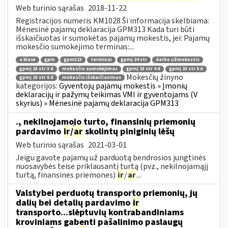
Web turinio sąrašas
2018-11-22
Registracijos numeris KM1028 Ši informacija skelbiama:
Mėnesinė pajamų deklaracija GPM313 Kada turi būti
išskaičiuotas ir sumokėtas pajamų mokestis, jei: Pajamų
mokesčio sumokėjimo terminas:...
a klasė
gpm
gpm313
terminai
gpmį 24 str
darbo užmokestis
gpmį 23 str 3 d
mokesčio sumokėjimas
gpmį 23 str 4 d
gpmį 23 str 5 d
Mokesčių žinyno
gpmį 23 str 6 d
mokesčio išskaičiavimas
kategorijos:
Gyventojų pajamų mokestis » Įmonių
deklaracijų ir pažymų teikimas VMI ir gyventojams (V
skyrius) » Mėnesinė pajamų deklaracija GPM313
., nekilnojamojo turto, finansinių priemonių
pardavimo
ir
/
ar
skolintų piniginių lėšų
Web turinio sąrašas
2021-03-01
Jeigu gavote pajamų už parduotą bendrosios jungtinės
nuosavybės teise priklausantį turtą (pvz., nekilnojamąjį
turtą, finansines priemones)
ir
/
ar
...
Valstybei perduotų transporto priemonių, jų
dalių bei detalių pardavimo
ir
transporto...slėptuvių kontrabandiniams
kroviniams gabenti pašalinimo paslaugų