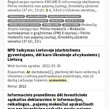
Registracijos numeris KM1445 Ši informacija skelbiama:
Pelno mokestis nuo pajamų (sumų), išmokėtų užsienio
vienetui (37 str., 53 str.
2
d., 54 str.) Užsienio vienetas,...
dokumentai
pelno mokestis
mokesčio perskaičiavimas
nekilnojamojo turto pardavimas
pmį 54 str.
pmį 53 str. 2 d.
Mokesčių
išmokos užsienio vienetui
atlikėjų veikla
sporto veikla
žinyno kategorijos:
Pelno mokestis » Mokesčio
sumokėjimas ir grąžinimas (PMĮ X skyrius) » Pelno
mokestis nuo pajamų (sumų), išmokėtų užsienio
vienetui (37 str., 53 s
NPD taikymas Lietuvoje įdarbintiems
gyventojams, dėl karo Ukrainoje atvykusiems į
Lietuvą
Web turinio sąrašas
2022-03-30
Klausimas.
Ar
darbdaviai[1], įdarbinę dėl karo veiksmų iš
Ukrainos į Lietuvą pasitraukusius gyventojus, nuo už
darbą Lietuvoje tokiems
asmenims
...
Metai:
2022
Informacinis pranešimas dėl Investicinės
sąskaitos deklaravimo
ir
informacijos,
reikalingos...pajamų mokesčiui apskaičiuoti
nuo per investicinę sąskaitą gautų pajamų