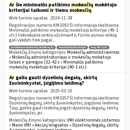
Ar
šie minimalūs patikimo
mokesčių
mokėtojo
kriterijai taikomi
ir
tiems
mokesčių
Web turinio sąrašas
2024-11-28
Registracijos numeris KM2593 Ši informacija skelbiama:
Minimalūs patikimo mokesčių mokėtojo kriterijai (40-1
str.) Individualia veikla užsiimantis fizinis asmuo veiklą
gali vykdyti tiek pagal...
patikimas mokesčių mokėtojas
minimalūs kriterijai
maį 40-1 str.
Mokesčių žinyno kategorijos:
Mokesčių administravimas
» Mokesčių administratoriaus ir mokesčių mokėtojo
teisės ir pareigos (32-42 s » Minimalūs patikimo
mokesčių mokėtojo kriterijai (40-1 str.)
Ar
galiu gauti dyzelinių degalų, skirtų
žuvininkystei, įsigijimo leidimą?
Web turinio sąrašas
2025-03-10
Registracijos numeris KM3357 Ši informacija skelbiama:
Dyzelinių degalų, skirtų žuvininkystei, įsigijimo leidimas
Taip, galite gauti leidimą įsigyti dyzelinių degalų, skirtų
žuvininkystei, jei...
Mokesčių žinyno kategorijos:
VMI elektroninės sistemos
» Mano VMI » Akcizų lengvatos » Dyzelinių degalų, skirtų
žuvininkystei, įsigijimo leidimas