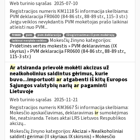
Web turinio sąrašas
2025-07-10
Registracijos numeris KM1118 Ši informacija skelbiama:
PVM deklaracija FR0600 (84-86 str., 88-89 str., 115-3 str.)
Jeigu veiklos nevykdantis PVM mokėtojas prašo laikinai
atleisti nuo PVM...
fr0600
pvm
pvm deklaracija
išregistravimas iš pvm mokėtojų
Mokesčių žinyno kategorijos:
laikinai nevykdo veiklos
Pridėtinės vertės mokestis » PVM deklaravimas (IX
skyrius) » PVM deklaracija FR0600 (84-86 str., 88-89 str.,
115-3 str.)
Ar
atsiranda prievolė mokėti akcizus už
nealkoholinius saldintus gėrimus, kurie
buvo...importuoti
ar
atgabenti iš kitų Europos
Sąjungos valstybių narių
ar
pagaminti
Lietuvoje
Web turinio sąrašas
2025-11-21
Registracijos numeris KM3667 Ši informacija skelbiama:
Mokesčio apskaičiavimas, deklaravimas
ir
sumokėjimas
Ne, neatsiranda. Teises aktai LRS Lietuvos Respublikos
akcizų...
Mokesčių žinyno kategorijos:
Akcizai » Nealkoholiniai
saldinti gėrimai (II skyriaus IX skirsnis) » Mokesčio