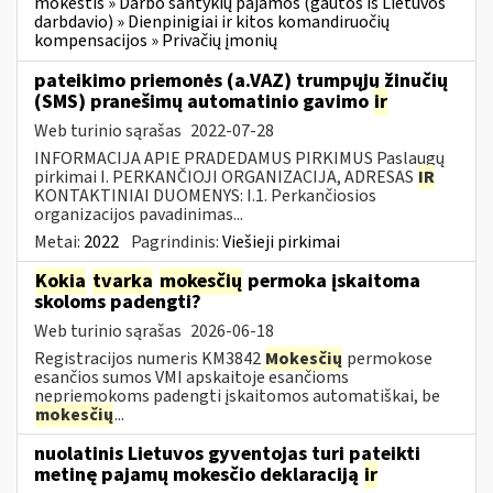
mokestis » Darbo santykių pajamos (gautos iš Lietuvos
darbdavio) » Dienpinigiai ir kitos komandiruočių
kompensacijos » Privačių įmonių
pateikimo priemonės (a.VAZ) trumpųjų žinučių
(SMS) pranešimų automatinio gavimo
ir
Web turinio sąrašas
2022-07-28
INFORMACIJA APIE PRADEDAMUS PIRKIMUS Paslaugų
pirkimai I. PERKANČIOJI ORGANIZACIJA, ADRESAS
IR
KONTAKTINIAI DUOMENYS: I.1. Perkančiosios
organizacijos pavadinimas...
Metai:
2022
Pagrindinis:
Viešieji pirkimai
Kokia
tvarka
mokesčių
permoka įskaitoma
skoloms padengti?
Web turinio sąrašas
2026-06-18
Registracijos numeris KM3842
Mokesčių
permokose
esančios sumos VMI apskaitoje esančioms
nepriemokoms padengti įskaitomos automatiškai, be
mokesčių
...
nuolatinis Lietuvos gyventojas turi pateikti
metinę pajamų mokesčio deklaraciją
ir