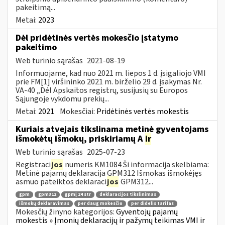
pakeitimą...
Metai:
2023
Dėl pridėtinės vertės mokesčio įstatymo
pakeitimo
Web turinio sąrašas
2021-08-19
Informuojame, kad nuo 2021 m. liepos 1 d. įsigaliojo VMI
prie FM[1] viršininko 2021 m. birželio 29 d. įsakymas Nr.
VA-40 „Dėl Apskaitos registrų, susijusių su Europos
Sąjungoje vykdomu prekių...
Metai:
2021
Mokesčiai:
Pridėtinės vertės mokestis
Kuriais atvejais tikslinama metinė gyventojams
išmokėtų išmokų, priskiriamų A
ir
Web turinio sąrašas
2025-07-23
Registraci
jos
numeris KM1084 Ši informacija skelbiama:
Metinė pajamų deklaracija GPM312 Išmokas išmokėjęs
asmuo pateiktos deklaraci
jos
GPM312...
gpm
gpm312
gpmį 24 str
deklaracijos tikslinimas
išmokų deklaravimas
per daug mokesčio
per didelis tarifas
Mokesčių žinyno kategorijos:
Gyventojų pajamų
mokestis » Įmonių deklaracijų ir pažymų teikimas VMI ir