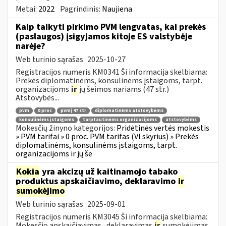
Metai:
2022
Pagrindinis:
Naujiena
Kaip taikyti pirkimo PVM lengvatas, kai prekės
(paslaugos) įsigyjamos kitoje ES valstybėje
narėje?
Web turinio sąrašas
2025-10-27
Registracijos numeris KM0341 Ši informacija skelbiama:
Prekės diplomatinėms, konsulinėms įstaigoms, tarpt.
organizacijoms
ir
jų šeimos nariams (47 str.)
Atstovybės...
pvm
0 proc
pvmį 47 str
diplomatinėms atstovybėms
konsulinėms įstaigoms
tarptautinėms organizacijoms
atstovybėms
Mokesčių žinyno kategorijos:
Pridėtinės vertės mokestis
» PVM tarifai » 0 proc. PVM tarifas (VI skyrius) » Prekės
diplomatinėms, konsulinėms įstaigoms, tarpt.
organizacijoms ir jų še
Kokia
yra akcizų už kaitinamojo tabako
produktus apskaičiavimo, deklaravimo
ir
sumokėjimo
Web turinio sąrašas
2025-09-01
Registracijos numeris KM3045 Ši informacija skelbiama:
Mokesčio apskaičiavimas , deklaravimas
ir
sumokėjimas