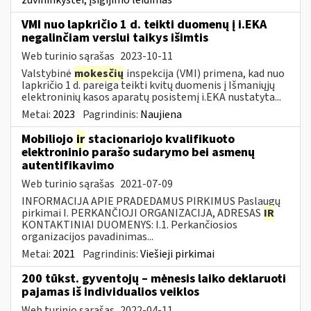
VMI nuo lapkričio 1 d. teikti duomenų į i.EKA
negalinčiam verslui taikys išimtis
Web turinio sąrašas
2023-10-11
Valstybinė
mokesčių
inspekcija (VMI) primena, kad nuo
lapkričio 1 d. pareiga teikti kvitų duomenis į Išmaniųjų
elektroninių kasos aparatų posistemį i.EKA nustatyta...
Metai:
2023
Pagrindinis:
Naujiena
Mobiliojo
ir
stacionariojo kvalifikuoto
elektroninio parašo sudarymo bei asmenų
autentifikavimo
Web turinio sąrašas
2021-07-09
INFORMACIJA APIE PRADEDAMUS PIRKIMUS Paslaugų
pirkimai I. PERKANČIOJI ORGANIZACIJA, ADRESAS
IR
KONTAKTINIAI DUOMENYS: I.1. Perkančiosios
organizacijos pavadinimas...
Metai:
2021
Pagrindinis:
Viešieji pirkimai
200 tūkst. gyventojų – mėnesis laiko deklaruoti
pajamas iš individualios veiklos
Web turinio sąrašas
2022-04-11