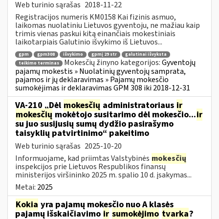
Web turinio sąrašas
2018-11-22
Registracijos numeris KM0158 Kai fizinis asmuo,
laikomas nuolatiniu Lietuvos gyventoju, ne mažiau kaip
trimis vienas paskui kitą einančiais mokestiniais
laikotarpiais Galutinio išvykimo iš Lietuvos...
gpm
gpm308
išvykimo
gpmį 29 str
galutinai išvyksta
Mokesčių žinyno kategorijos:
Gyventojų
teikimo terminas
pajamų mokestis » Nuolatinių gyventojų samprata,
pajamos ir jų deklaravimas » Pajamų mokesčio
sumokėjimas ir deklaravimas GPM 308 iki 2018-12-31
VA-210 „Dėl
mokesčių
administratoriaus
ir
mokesčių
mokėtojo susitarimo dėl mokesčio...
ir
su juo susijusių sumų dydžio pasirašymo
taisyklių patvirtinimo“ pakeitimo
Web turinio sąrašas
2025-10-20
Informuojame, kad priimtas Valstybinės
mokesčių
inspekcijos prie Lietuvos Respublikos finansų
ministerijos viršininko 2025 m. spalio 10 d. įsakymas...
Metai:
2025
Kokia
yra pajamų mokesčio nuo A klasės
pajamų išskaičiavimo
ir
sumokėjimo
tvarka
?