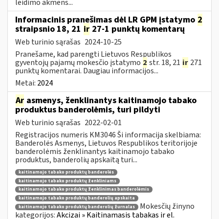
leidimo akmens...
Informacinis pranešimas dėl LR GPM įstatymo
2
straipsnio 18, 21
ir
27-1 punktų komentarų
Web turinio sąrašas
2024-10-25
Pranešame, kad parengti Lietuvos Respublikos
gyventojų pajamų mokesčio įstatymo
2
str. 18, 21
ir
271
punktų komentarai. Daugiau informacijos...
Metai:
2024
Ar
asmenys, ženklinantys kaitinamojo tabako
produktus banderolėmis, turi pildyti
Web turinio sąrašas
2022-02-01
Registracijos numeris KM3046 Ši informacija skelbiama:
Banderolės Asmenys, Lietuvos Respublikos teritorijoje
banderolėmis ženklinantys kaitinamojo tabako
produktus, banderolių apskaitą turi...
kaitinamojo tabako produktų banderolės
kaitinamojo tabako produktų ženkliniams
kaitinamojo tabako produktų ženklinimas banderolėmis
kaitinamojo tabako produktų banderolių apskaita
Mokesčių žinyno
kaitinamojo tabako produktų banderolių žurnalas
kategorijos:
Akcizai » Kaitinamasis tabakas ir el.