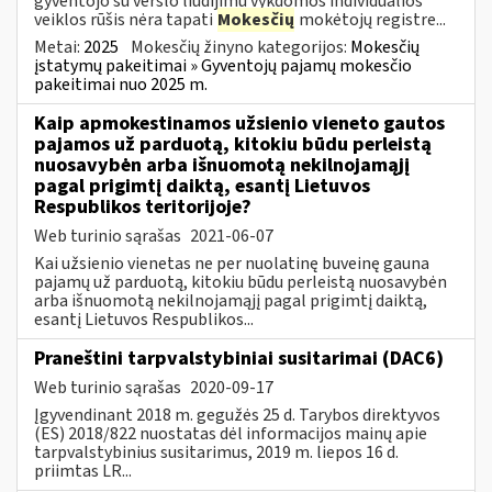
gyventojo su verslo liudijimu vykdomos individualios
veiklos rūšis nėra tapati
Mokesčių
mokėtojų registre...
Metai:
2025
Mokesčių žinyno kategorijos:
Mokesčių
įstatymų pakeitimai » Gyventojų pajamų mokesčio
pakeitimai nuo 2025 m.
Kaip apmokestinamos užsienio vieneto gautos
pajamos už parduotą, kitokiu būdu perleistą
nuosavybėn arba išnuomotą nekilnojamąjį
pagal prigimtį daiktą, esantį Lietuvos
Respublikos teritorijoje?
Web turinio sąrašas
2021-06-07
Kai užsienio vienetas ne per nuolatinę buveinę gauna
pajamų už parduotą, kitokiu būdu perleistą nuosavybėn
arba išnuomotą nekilnojamąjį pagal prigimtį daiktą,
esantį Lietuvos Respublikos...
Praneštini tarpvalstybiniai susitarimai (DAC6)
Web turinio sąrašas
2020-09-17
Įgyvendinant 2018 m. gegužės 25 d. Tarybos direktyvos
(ES) 2018/822 nuostatas dėl informacijos mainų apie
tarpvalstybinius susitarimus, 2019 m. liepos 16 d.
priimtas LR...