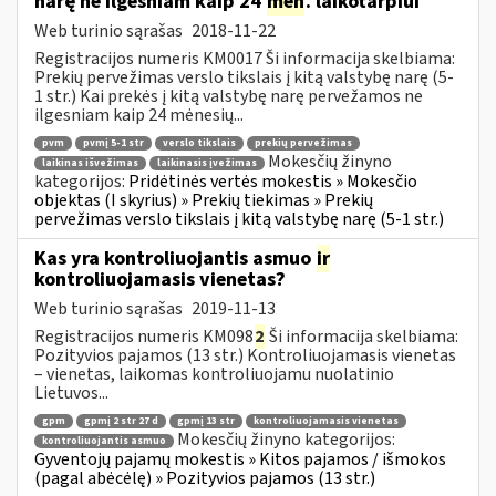
narę ne ilgesniam kaip 24
mėn
. laikotarpiui
Web turinio sąrašas
2018-11-22
Registracijos numeris KM0017 Ši informacija skelbiama:
Prekių pervežimas verslo tikslais į kitą valstybę narę (5-
1 str.) Kai prekės į kitą valstybę narę pervežamos ne
ilgesniam kaip 24 mėnesių...
pvm
pvmį 5-1 str
verslo tikslais
prekių pervežimas
Mokesčių žinyno
laikinas išvežimas
laikinasis įvežimas
kategorijos:
Pridėtinės vertės mokestis » Mokesčio
objektas (I skyrius) » Prekių tiekimas » Prekių
pervežimas verslo tikslais į kitą valstybę narę (5-1 str.)
Kas yra kontroliuojantis asmuo
ir
kontroliuojamasis vienetas?
Web turinio sąrašas
2019-11-13
Registracijos numeris KM098
2
Ši informacija skelbiama:
Pozityvios pajamos (13 str.) Kontroliuojamasis vienetas
– vienetas, laikomas kontroliuojamu nuolatinio
Lietuvos...
gpm
gpmį 2 str 27 d
gpmį 13 str
kontroliuojamasis vienetas
Mokesčių žinyno kategorijos:
kontroliuojantis asmuo
Gyventojų pajamų mokestis » Kitos pajamos / išmokos
(pagal abėcėlę) » Pozityvios pajamos (13 str.)