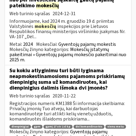
pateikimo
mokesčių
Web turinio sąrašas
2024-12-31
Informuojame, kad 2024 m. gruodžio 19 d. priimtas
Valstybinės
mokesčių
inspekcijos prie Lietuvos
Respublikos finansų ministerijos viršininko įsakymas Nr.
VA-107 „Dėl...
Metai:
2024
Mokesčiai:
Gyventojų pajamų mokestis
Mokesčių žinyno kategorijos:
Mokesčių įstatymų
pakeitimai » Gyventojų pajamų mokesčio pakeitimai nuo
2025 m.
Su kokiu atlyginimu turi būti lyginama
neapmokestinamosioms pajamoms priskiriamų
dienpinigių suma už komandiruotes, kai
dienpinigius dalimis išmoka dvi įmonės?
Web turinio sąrašas
2020-11-22
Registracijos numeris KM1388 Ši informacija skelbiama:
Privačių įmonių Tuo atveju, kai darbuotojas
komandiruotėje turi atlikti kelių vienetų užduotis,
komandiruotės išlaidoms priskiriama...
dienpinigiai
gpm
gpmį 17 str 1 d 5 p
dvi komandiruotės
vienu metu
Mokesčių žinyno kategorijos:
Gyventojų pajamų