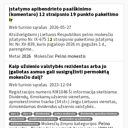
įstatymo apibendrinto paaiškinimo
(komentaro) 12 straipsnio 19 punkto pakeitimo
ir
Web turinio sąrašas
2026-05-27
Atsižvelgdami į Lietuvos Respublikos pelno mokesčio
įstatymo Nr. IX-675 1
2
straipsnio pakeitimo įstatymą
Nr. Nr. XV-839, kuris įsigaliojo 2026 m. gegužės 1 d.,
parengėme...
Metai:
2026
Mokesčiai:
Pelno mokestis
Kaip užsienio valstybės rezidentas arba jo
įgaliotas asmuo gali susigrąžinti permokėtą
mokesčio dalį?
Web turinio sąrašas
2023-12-04
Registracijos numeris KM1046 Ši informacija skelbiama:
Dividendų, išmokamų užsienio vienetams,
apmokestinimo tvarka (34 str.) Jeigu Lietuvos vienetas,
išmokėdamas dividendus užsienio valstybės...
das-1
das-2
dividendai
pelno mokestis
dividendų apmokestinimas
pmį 34 str.
paskirstytas pelnas
permokos grąžinimas
Mokesčių žinyno kategorijos:
Pelno
užsienio rezidentas