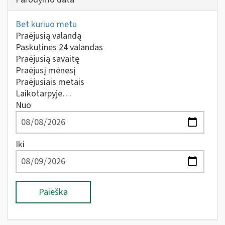
Bet kuriuo metu
Praėjusią valandą
Paskutines 24 valandas
Praėjusią savaitę
Praėjusį mėnesį
Praėjusiais metais
Laikotarpyje…
Nuo
Iki
Paieška