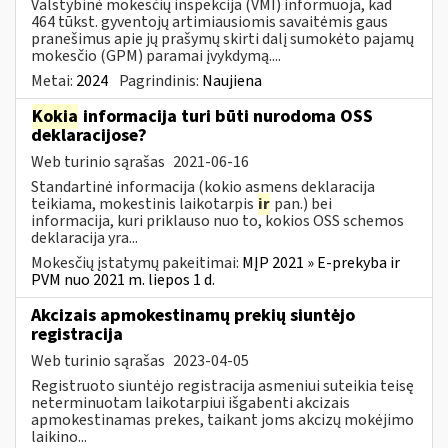
Valstybinė mokesčių inspekcija (VMI) informuoja, kad
464 tūkst. gyventojų artimiausiomis savaitėmis gaus
pranešimus apie jų prašymų skirti dalį sumokėto pajamų
mokesčio (GPM) paramai įvykdymą....
Metai:
2024
Pagrindinis:
Naujiena
Kokia
informacija turi būti nurodoma OSS
deklaracijose?
Web turinio sąrašas
2021-06-16
Standartinė informacija (kokio asmens deklaracija
teikiama, mokestinis laikotarpis
ir
pan.) bei
informacija, kuri priklauso nuo to, kokios OSS schemos
deklaracija yra...
Mokesčių įstatymų pakeitimai:
MĮP 2021 » E-prekyba ir
PVM nuo 2021 m. liepos 1 d.
Akcizais apmokestinamų prekių siuntėjo
registracija
Web turinio sąrašas
2023-04-05
Registruoto siuntėjo registracija asmeniui suteikia teisę
neterminuotam laikotarpiui išgabenti akcizais
apmokestinamas prekes, taikant joms akcizų mokėjimo
laikino...