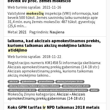
beveik 80 proc. žemės mokesčio
Web turinio sąrašas
2021-11-16
Valstybinė
mokesčių
inspekcija (VMI) informuoja, kad
beveik 500 tūkst. žemės savininkų laiku sumokėjo apie
31,4 mln. eurų žemės mokesčio: 487 tūkst. gyventojų
(25,6 mln....
Metai:
2021
Pagrindinis:
Naujiena
laikoma, kad akcizais apmokestinamos prekės,
kurioms taikomas akcizų mokėjimo laikino
atidėjimo
Web turinio sąrašas
2018-11-22
Registracijos numeris KM1458 Ši informacija skelbiama:
Akcizais apmokestinamų prekių gabenimas (14-18 str.)
Akcizais apmokestinamų prekių, kurioms taikomas
akcizų mokėjimo laikino...
akcizai
gabenimas
pranešimas
akcizų įstatymo 15 str
akcizų mokėjimo laikino atidėjimo režimas
akcizų įstatymo 14 str
akcizų įstatymo 16 str
akcizais apmokestinamų prekių gavimas
amlar
Mokesčių žinyno kategorijos:
Akcizai » Akcizais
apmokestinamų prekių gabenimas (14-18 str.)
Koks GPM tarifas
ir
NPD taikomas 2018 metais