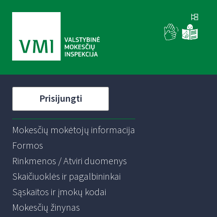
Prisijungti
Mokesčių mokėtojų informacija
Formos
Rinkmenos / Atviri duomenys
Skaičiuoklės ir pagalbininkai
Sąskaitos ir įmokų kodai
Mokesčių žinynas