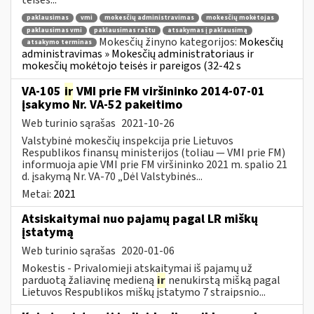
paklausimas
vmi
mokesčių administravimas
mokesčių mokėtojas
paklausimas vmi
paklausimas raštu
atsakymas į paklausimą
Mokesčių žinyno kategorijos:
Mokesčių
atsakymo terminas
administravimas » Mokesčių administratoriaus ir
mokesčių mokėtojo teisės ir pareigos (32-42 s
VA-105
ir
VMI prie FM viršininko 2014-07-01
įsakymo Nr. VA-52 pakeitimo
Web turinio sąrašas
2021-10-26
Valstybinė mokesčių inspekcija prie Lietuvos
Respublikos finansų ministerijos (toliau ― VMI prie FM)
informuoja apie VMI prie FM viršininko 2021 m. spalio 21
d. įsakymą Nr. VA-70 „Dėl Valstybinės...
Metai:
2021
Atsiskaitymai nuo pajamų pagal LR miškų
įstatymą
Web turinio sąrašas
2020-01-06
Mokestis - Privalomieji atskaitymai iš pajamų už
parduotą žaliavinę medieną
ir
nenukirstą mišką pagal
Lietuvos Respublikos miškų įstatymo 7 straipsnio...