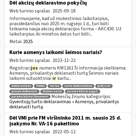
​​​​​​​Dėl akcizų deklaravimo pokyčių
Web turinio sąrašas
2025-09-18
Informuojame, kad už mokestinius laikotarpius,
prasidedančius nuo 2025 m. rugsėjo 1 d., turi būti
teikiama nauja akcizų deklaracijos forma – AKC430. Už
laikotarpius iki minėtos datos turi būti...
Metai:
2025
Kurie asmenys laikomi šeimos nariais?
Web turinio sąrašas
2023-11-22
Registraci
jos
numeris KM1261 Ši informacija skelbiama:
Asmenys, privalantys deklaruoti turtą Šeimos nariais
laikomi sutuoktiniai
ir
kartu...
deklaravimas
fr0001
turtas
turto deklaravimas
gtdį 2 str
privalo deklaruoti
šeimos nariai
parama būstui įsigyti
Mokesčių žinyno kategorijos:
parama būstui išnuomoti
Gyventojų turto deklaravimas » Asmenys, privalantys
deklaruoti turtą
Dėl VMI prie FM viršininko 2011 m. sausio 25 d.
įsakymo Nr. VA-16 pakeitimo
Web turinio sąrašas
2022-05-12