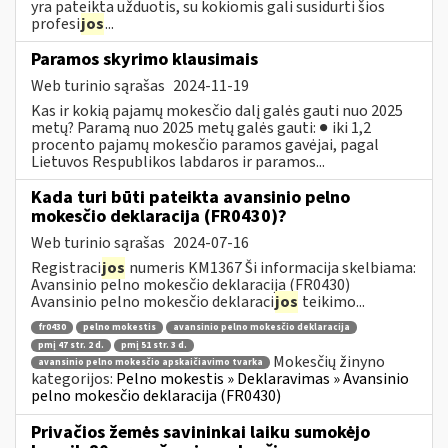
yra pateikta užduotis, su kokiomis gali susidurti šios
profesi
jos
...
Paramos skyrimo klausimais
Web turinio sąrašas
2024-11-19
Kas ir kokią pajamų mokesčio dalį galės gauti nuo 2025
metų? Paramą nuo 2025 metų galės gauti: ● iki 1,2
procento pajamų mokesčio paramos gavėjai, pagal
Lietuvos Respublikos labdaros ir paramos...
Kada turi būti pateikta avansinio pelno
mokesčio deklaracija (FR0430)?
Web turinio sąrašas
2024-07-16
Registraci
jos
numeris KM1367 Ši informacija skelbiama:
Avansinio pelno mokesčio deklaracija (FR0430)
Avansinio pelno mokesčio deklaraci
jos
teikimo...
fr0430
pelno mokestis
avansinio pelno mokesčio deklaracija
pmį 47 str. 2 d.
pmį 51 str. 3 d.
Mokesčių žinyno
avansinio pelno mokesčio apskaičiavimo tvarka
kategorijos:
Pelno mokestis » Deklaravimas » Avansinio
pelno mokesčio deklaracija (FR0430)
Privačios žemės savininkai laiku sumokėjo