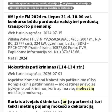
akcizais apmokestinamų prekių siuntėjas
registruotas siuntėjas
akcizais apmokestinamų prekių siuntėjų registracija
VMI prie FM 2024 m. liepos 31 d. 10.00 val.
konkurso būdu parduoda valstybei perduotą
transporto priemonę:
Web turinio sąrašas
2024-07-15
Vilkiką Volvo FH, VIN: YV2AS02A38A654765, 2007 m., N3-
BC, 12777 cm3, 324 kW, dyzelinas, balta, (SDK) –
PECHCTPP. Pradinė kaina 10527,00 Eur su PVM.
Papildoma informacija tel. Nr. +370 618 66...
Metai:
2024
Mokestinis patikrinimas (114-134 str.)
Web turinio sąrašas
2026-07-01
Aspektas Komentarai Mokestinio patikrinimo rūšys
Kompleksinis patikrinimas — mokestinės prievolės
įvykdymo patikrinimas, kuris apima visų
mokesčių
mokėtojo mokamų...
Kuriais atvejais ūkininkas (
ar
jo partneris) turi
teikti metinę pajamų mokesčio deklaraciją