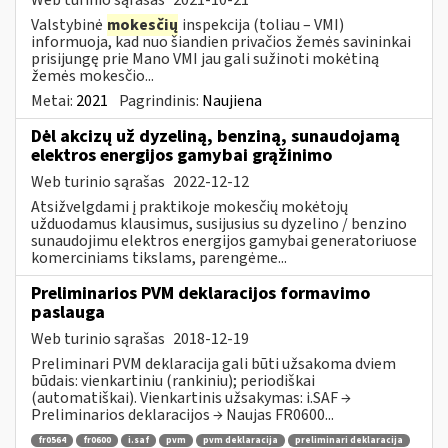
Valstybinė
mokesčių
inspekcija (toliau – VMI)
informuoja, kad nuo šiandien privačios žemės savininkai
prisijungę prie Mano VMI jau gali sužinoti mokėtiną
žemės mokesčio...
Metai:
2021
Pagrindinis:
Naujiena
Dėl akcizų už dyzeliną, benziną, sunaudojamą
elektros energijos gamybai grąžinimo
Web turinio sąrašas
2022-12-12
Atsižvelgdami į praktikoje mokesčių mokėtojų
užduodamus klausimus, susijusius su dyzelino / benzino
sunaudojimu elektros energijos gamybai generatoriuose
komerciniams tikslams, parengėme...
Preliminarios PVM deklaracijos formavimo
paslauga
Web turinio sąrašas
2018-12-19
Preliminari PVM deklaracija gali būti užsakoma dviem
būdais: vienkartiniu (rankiniu); periodiškai
(automatiškai). Vienkartinis užsakymas: i.SAF →
Preliminarios deklaracijos → Naujas FR0600...
fr0564
fr0600
i.saf
pvm
pvm deklaracija
preliminari deklaracija