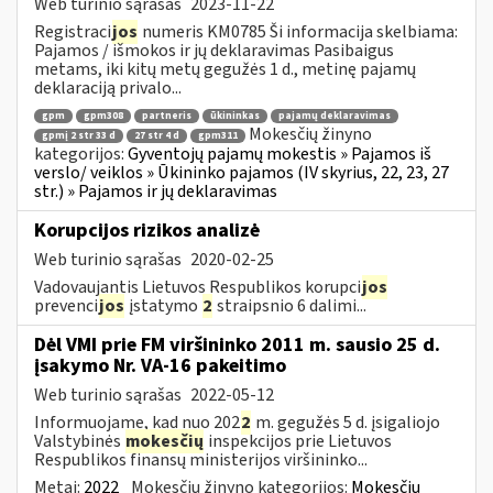
Web turinio sąrašas
2023-11-22
Registraci
jos
numeris KM0785 Ši informacija skelbiama:
Pajamos / išmokos ir jų deklaravimas Pasibaigus
metams, iki kitų metų gegužės 1 d., metinę pajamų
deklaraciją privalo...
gpm
gpm308
partneris
ūkininkas
pajamų deklaravimas
Mokesčių žinyno
gpmį 2 str 33 d
27 str 4 d
gpm311
kategorijos:
Gyventojų pajamų mokestis » Pajamos iš
verslo/ veiklos » Ūkininko pajamos (IV skyrius, 22, 23, 27
str.) » Pajamos ir jų deklaravimas
Korupcijos rizikos analizė
Web turinio sąrašas
2020-02-25
Vadovaujantis Lietuvos Respublikos korupci
jos
prevenci
jos
įstatymo
2
straipsnio 6 dalimi...
Dėl VMI prie FM viršininko 2011 m. sausio 25 d.
įsakymo Nr. VA-16 pakeitimo
Web turinio sąrašas
2022-05-12
Informuojame, kad nuo 202
2
m. gegužės 5 d. įsigaliojo
Valstybinės
mokesčių
inspekcijos prie Lietuvos
Respublikos finansų ministerijos viršininko...
Metai:
2022
Mokesčių žinyno kategorijos:
Mokesčių