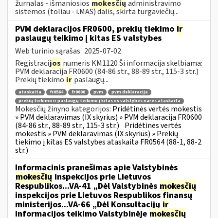
žurnalas - išmaniosios
mokesčių
administravimo
sistemos (toliau - i.MAS) dalis, skirta turgaviečių...
PVM deklaracijos FR0600, prekių tiekimo
ir
paslaugų teikimo į kitas ES valstybes
Web turinio sąrašas
2025-07-02
Registraci
jos
numeris KM1120 Ši informacija skelbiama:
PVM deklaracija FR0600 (84-86 str., 88-89 str., 115-3 str.)
Prekių tiekimo
ir
paslaugų...
ataskaita
fr0564
fr0600
pvm
pvm deklaracija
prekių tiekimo ir paslaugų teikimo į kitas es valstybes nares ataskaita
Mokesčių žinyno kategorijos:
Pridėtinės vertės mokestis
» PVM deklaravimas (IX skyrius) » PVM deklaracija FR0600
(84-86 str., 88-89 str., 115-3 str.)
Pridėtinės vertės
mokestis » PVM deklaravimas (IX skyrius) » Prekių
tiekimo į kitas ES valstybes ataskaita FR0564 (88-1, 88-2
str.)
Informacinis pranešimas apie Valstybinės
mokesčių
inspekcijos prie Lietuvos
Respublikos...VA-41 „Dėl Valstybinės
mokesčių
inspekcijos prie Lietuvos Respublikos finansų
ministerijos...VA-66 „Dėl Konsultacijų
ir
informacijos teikimo Valstybinėje
mokesčių