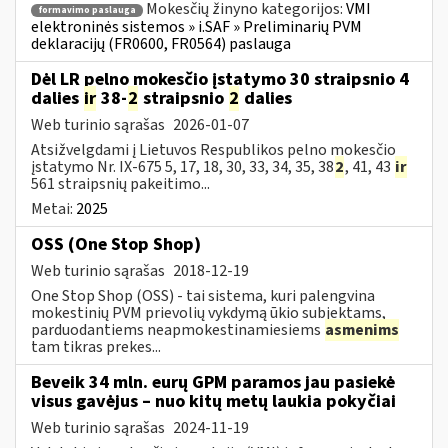
Mokesčių žinyno kategorijos:
VMI
formavimo paslauga
elektroninės sistemos » i.SAF » Preliminarių PVM
deklaracijų (FR0600, FR0564) paslauga
Dėl LR pelno mokesčio įstatymo 30 straipsnio 4
dalies
ir
38-
2
straipsnio
2
dalies
Web turinio sąrašas
2026-01-07
Atsižvelgdami į Lietuvos Respublikos pelno mokesčio
įstatymo Nr. IX-675 5, 17, 18, 30, 33, 34, 35, 38
2
, 41, 43
ir
561 straipsnių pakeitimo...
Metai:
2025
OSS (One Stop Shop)
Web turinio sąrašas
2018-12-19
One Stop Shop (OSS) - tai sistema, kuri palengvina
mokestinių PVM prievolių vykdymą ūkio subjektams,
parduodantiems neapmokestinamiesiems
asmenims
tam tikras prekes...
Beveik 34 mln. eurų GPM paramos jau pasiekė
visus gavėjus – nuo kitų metų laukia pokyčiai
Web turinio sąrašas
2024-11-19