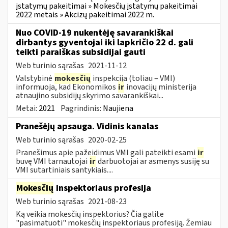
įstatymų pakeitimai » Mokesčių įstatymų pakeitimai
2022 metais » Akcizų pakeitimai 2022 m.
Nuo COVID-19 nukentėję savarankiškai
dirbantys gyventojai iki lapkričio 22 d. gali
teikti paraiškas subsidijai gauti
Web turinio sąrašas
2021-11-12
Valstybinė
mokesčių
inspekcija (toliau – VMI)
informuoja, kad Ekonomikos
ir
inovacijų ministerija
atnaujino subsidijų skyrimo savarankiškai...
Metai:
2021
Pagrindinis:
Naujiena
Pranešėjų apsauga. Vidinis kanalas
Web turinio sąrašas
2020-02-25
Pranešimus apie pažeidimus VMI gali pateikti esami
ir
buvę VMI tarnautojai
ir
darbuotojai ar asmenys susiję su
VMI sutartiniais santykiais....
Mokesčių
inspektoriaus profesija
Web turinio sąrašas
2021-08-23
Ką veikia mokesčių inspektorius? Čia galite
"pasimatuoti" mokesčių inspektoriaus profesiją. Žemiau