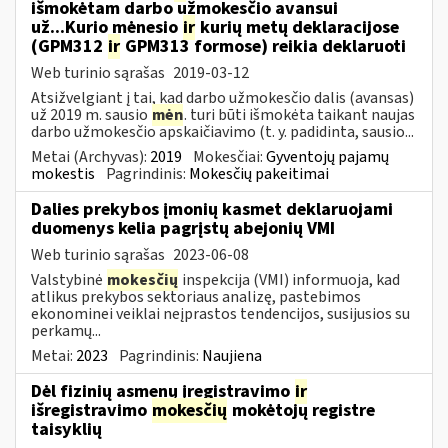
išmokėtam darbo užmokesčio avansui
už...Kurio mėnesio
ir
kurių metų deklaracijose
(GPM312
ir
GPM313 formose) reikia deklaruoti
Web turinio sąrašas
2019-03-12
Atsižvelgiant į tai, kad darbo užmokesčio dalis (avansas)
už 2019 m. sausio
mėn
. turi būti išmokėta taikant naujas
darbo užmokesčio apskaičiavimo (t. y. padidinta, sausio...
Metai (Archyvas):
2019
Mokesčiai:
Gyventojų pajamų
mokestis
Pagrindinis:
Mokesčių pakeitimai
Dalies prekybos įmonių kasmet deklaruojami
duomenys kelia pagrįstų abejonių VMI
Web turinio sąrašas
2023-06-08
Valstybinė
mokesčių
inspekcija (VMI) informuoja, kad
atlikus prekybos sektoriaus analizę, pastebimos
ekonominei veiklai neįprastos tendencijos, susijusios su
perkamų...
Metai:
2023
Pagrindinis:
Naujiena
Dėl fizinių asmenų įregistravimo
ir
išregistravimo
mokesčių
mokėtojų registre
taisyklių