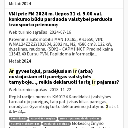
Metai:
2024
VMI prie FM 2024 m. liepos 31 d. 9.00 val.
konkurso būdu parduoda valstybei perduota
transporto priemonę:
Web turinio sąrašas
2024-07-16
Krovininis automobilis MAN 10.185, KRJ650, VIN:
WMAL24ZZZ2Y101834, 2002 m., N2, 4580 cm3, 132 kW,
dyzelinas, raudona, (SDK) – CAPMHNCF. Pradinė kaina
11543,40 Eur su PVM. Papildoma informacija...
Metai:
2024
Ar
gyventojui, pradėjusiam
ir
(arba)
nustojusiam eiti pareigas valstybės
tarnyboje..., reikia deklaruoti turtą
ir
pajamas?
Web turinio sąrašas
2018-11-22
Registracijos numeris KM0134 Kandidatai į valstybės
tarnautojo pareigas, taip pat į visas kitas pareigas,
nurodytas Gyventojų turto deklaravimo įstatymo
2
str. 1
d. 6–23,...
kandidatai
valstybės tarnyba
turto ir pajamų deklaravimas
Mokesčių žinyno
nustoję eiti pareigas
paskirti į pareigas