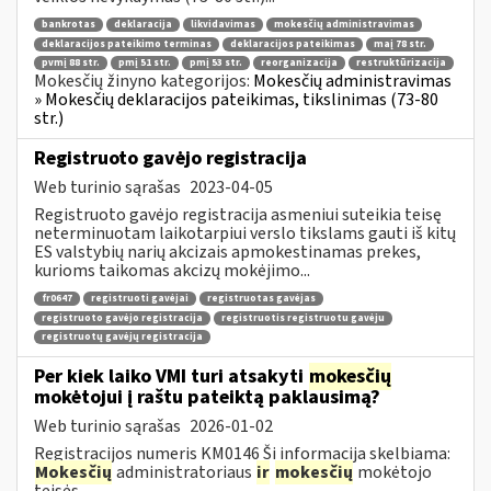
bankrotas
deklaracija
likvidavimas
mokesčių administravimas
deklaracijos pateikimo terminas
deklaracijos pateikimas
maį 78 str.
pvmį 88 str.
pmį 51 str.
pmį 53 str.
reorganizacija
restruktūrizacija
Mokesčių žinyno kategorijos:
Mokesčių administravimas
» Mokesčių deklaracijos pateikimas, tikslinimas (73-80
str.)
Registruoto gavėjo registracija
Web turinio sąrašas
2023-04-05
Registruoto gavėjo registracija asmeniui suteikia teisę
neterminuotam laikotarpiui verslo tikslams gauti iš kitų
ES valstybių narių akcizais apmokestinamas prekes,
kurioms taikomas akcizų mokėjimo...
fr0647
registruoti gavėjai
registruotas gavėjas
registruoto gavėjo registracija
registruotis registruotu gavėju
registruotų gavėjų registracija
Per kiek laiko VMI turi atsakyti
mokesčių
mokėtojui į raštu pateiktą paklausimą?
Web turinio sąrašas
2026-01-02
Registracijos numeris KM0146 Ši informacija skelbiama:
Mokesčių
administratoriaus
ir
mokesčių
mokėtojo
teisės...