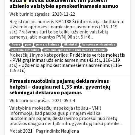
Kada
ir
kokius dokumentus turi pateikti
užsienio valstybės apmokestinamasis asmuo
Web turinio sąrašas
2018-11-22
Registracijos numeris KM1188 Ši informacija skelbiama:
Užsienio apmokestinamiesiems asmenims (116–119
str.) Prašymus turi teisę teikti užsienio valstybių
asmenys, atitinkantys PVMĮ 98 str. 5 ir 6...
fr0601
pvm
pvm grąžinimas
ūkininkai
kompensacinis priedas
užsienio asmenims
užsienio apmokestinamiesiems asmenims
Mokesčių žinyno kategorijos:
Pridėtinės vertės mokestis
» PVM grąžinimas užsienio asmenims (42 str., 116–119
str.) » Užsienio apmokestinamiesiems asmenims (116–
119 str.)
Pirmasis nuotolinis pajamų deklaravimas
baigėsi – daugiau nei 1,35 mln. gyventojų
sėkmingai deklaravo pajamas
Web turinio sąrašas
2021-05-04
Valstybinė mokesčių inspekcija (toliau – VMI)
informuoja, kad pasibaigus pirmajam visiškai
nuotoliniam pajamų deklaravimo procesui nuo metų
pradžios daugiau nei 1,35 mln. gyventojų laiku pateikė...
Metai:
2021
Pagrindinis:
Naujiena