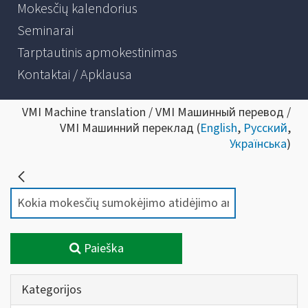
Mokesčių kalendorius
Seminarai
Tarptautinis apmokestinimas
Kontaktai / Apklausa
VMI Machine translation / VMI Машинный перевод /
VMI Машинний переклад (
English
,
Русский
,
Українська
)
Paieška
Kategorijos