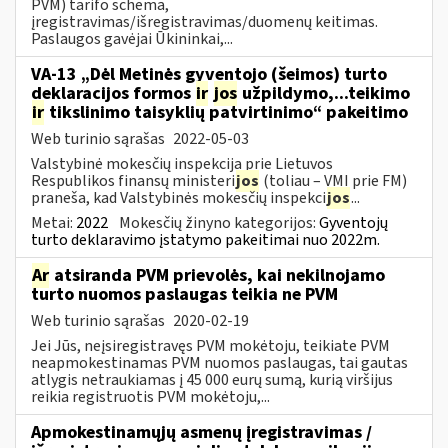
PVM) tarifo schema,
įregistravimas/išregistravimas/duomenų keitimas.
Paslaugos gavėjai Ūkininkai,...
VA-13 „Dėl Metinės gyventojo (šeimos) turto
deklaracijos formos
ir
jos
užpildymo,...teikimo
ir
tikslinimo taisyklių patvirtinimo“ pakeitimo
Web turinio sąrašas
2022-05-03
Valstybinė mokesčių inspekcija prie Lietuvos
Respublikos finansų ministeri
jos
(toliau – VMI prie FM)
praneša, kad Valstybinės mokesčių inspekci
jos
...
Metai:
2022
Mokesčių žinyno kategorijos:
Gyventojų
turto deklaravimo įstatymo pakeitimai nuo 2022m.
Ar
atsiranda PVM prievolės, kai nekilnojamo
turto nuomos paslaugas teikia ne PVM
Web turinio sąrašas
2020-02-19
Jei Jūs, neįsiregistravęs PVM mokėtoju, teikiate PVM
neapmokestinamas PVM nuomos paslaugas, tai gautas
atlygis netraukiamas į 45 000 eurų sumą, kurią viršijus
reikia registruotis PVM mokėtoju,...
Apmokestinamųjų asmenų įregistravimas /