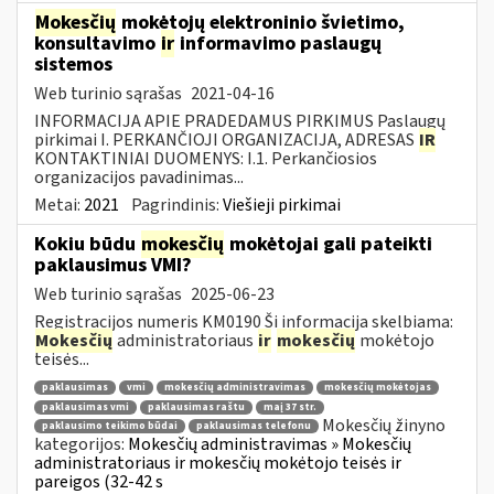
Mokesčių
mokėtojų elektroninio švietimo,
konsultavimo
ir
informavimo paslaugų
sistemos
Web turinio sąrašas
2021-04-16
INFORMACIJA APIE PRADEDAMUS PIRKIMUS Paslaugų
pirkimai I. PERKANČIOJI ORGANIZACIJA, ADRESAS
IR
KONTAKTINIAI DUOMENYS: I.1. Perkančiosios
organizacijos pavadinimas...
Metai:
2021
Pagrindinis:
Viešieji pirkimai
Kokiu būdu
mokesčių
mokėtojai gali pateikti
paklausimus VMI?
Web turinio sąrašas
2025-06-23
Registracijos numeris KM0190 Ši informacija skelbiama:
Mokesčių
administratoriaus
ir
mokesčių
mokėtojo
teisės...
paklausimas
vmi
mokesčių administravimas
mokesčių mokėtojas
paklausimas vmi
paklausimas raštu
maį 37 str.
Mokesčių žinyno
paklausimo teikimo būdai
paklausimas telefonu
kategorijos:
Mokesčių administravimas » Mokesčių
administratoriaus ir mokesčių mokėtojo teisės ir
pareigos (32-42 s