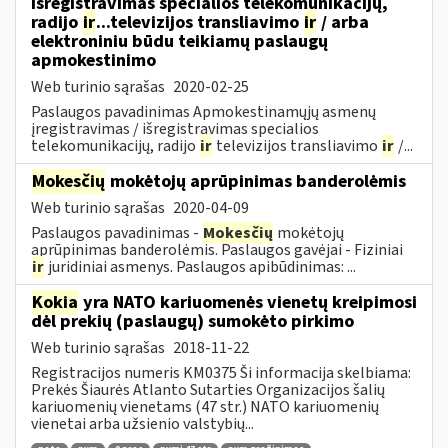
išregistravimas specialios telekomunikacijų,
radijo
ir
...televizijos transliavimo
ir
/ arba
elektroniniu būdu teikiamų paslaugų
apmokestinimo
Web turinio sąrašas
2020-02-25
Paslaugos pavadinimas Apmokestinamųjų asmenų
įregistravimas / išregistravimas specialios
telekomunikacijų, radijo
ir
televizijos transliavimo
ir
/...
Mokesčių
mokėtojų aprūpinimas banderolėmis
Web turinio sąrašas
2020-04-09
Paslaugos pavadinimas -
Mokesčių
mokėtojų
aprūpinimas banderolėmis. Paslaugos gavėjai - Fiziniai
ir
juridiniai asmenys. Paslaugos apibūdinimas: ...
Kokia
yra NATO kariuomenės vienetų kreipimosi
dėl prekių (paslaugų) sumokėto pirkimo
Web turinio sąrašas
2018-11-22
Registracijos numeris KM0375 Ši informacija skelbiama:
Prekės Šiaurės Atlanto Sutarties Organizacijos šalių
kariuomenių vienetams (47 str.) NATO kariuomenių
vienetai arba užsienio valstybių...