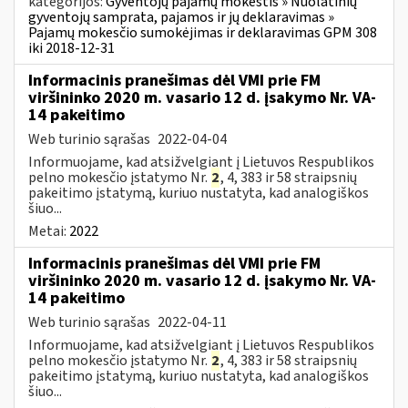
kategorijos:
Gyventojų pajamų mokestis » Nuolatinių
gyventojų samprata, pajamos ir jų deklaravimas »
Pajamų mokesčio sumokėjimas ir deklaravimas GPM 308
iki 2018-12-31
Informacinis pranešimas dėl VMI prie FM
viršininko 2020 m. vasario 12 d. įsakymo Nr. VA-
14 pakeitimo
Web turinio sąrašas
2022-04-04
Informuojame, kad atsižvelgiant į Lietuvos Respublikos
pelno mokesčio įstatymo Nr.
2
, 4, 383 ir 58 straipsnių
pakeitimo įstatymą, kuriuo nustatyta, kad analogiškos
šiuo...
Metai:
2022
Informacinis pranešimas dėl VMI prie FM
viršininko 2020 m. vasario 12 d. įsakymo Nr. VA-
14 pakeitimo
Web turinio sąrašas
2022-04-11
Informuojame, kad atsižvelgiant į Lietuvos Respublikos
pelno mokesčio įstatymo Nr.
2
, 4, 383 ir 58 straipsnių
pakeitimo įstatymą, kuriuo nustatyta, kad analogiškos
šiuo...