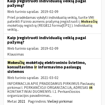
Kaip įregistruoti individualią veiklą pagal
pažymą?
Web turinio sąrašas
2019-02-09
Prieš pradėdamas vykdyti individualią veiklą, turite VMI
pateikti Fizinio asmens prašymą įregistruoti į
Mokesčių
mokėtojų registrą (REG812 forma[EP1] ). Individualią
veiklą...
Kaip įregistruoti individualią veiklą pagal
pažymą?
Web turinio sąrašas
2019-02-09
Klausimas
Mokesčių
mokėtojų elektroninio švietimo,
konsultavimo
ir
informavimo paslaugų
sistemos
Web turinio sąrašas
2021-03-02
INFORMACIJA APIE PRADEDAMUS PIRKIMUS Paslaugų
pirkimai I. PERKANČIOJI ORGANIZACIJA, ADRESAS
IR
KONTAKTINIAI DUOMENYS: I.1. Perkančiosios
organizacijos pavadinimas...
Metai:
2021
Pagrindinis:
Viešieji pirkimai