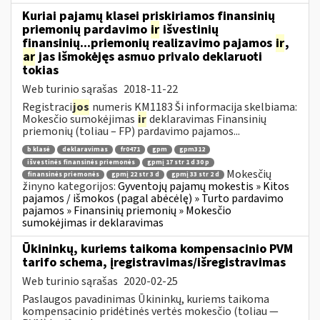
Kuriai pajamų klasei priskiriamos finansinių
priemonių pardavimo
ir
išvestinių
finansinių...priemonių realizavimo pajamos
ir
,
ar
jas išmokėjęs asmuo privalo deklaruoti
tokias
Web turinio sąrašas
2018-11-22
Registraci
jos
numeris KM1183 Ši informacija skelbiama:
Mokesčio sumokėjimas
ir
deklaravimas Finansinių
priemonių (toliau – FP) pardavimo pajamos...
b klasė
deklaravimas
fr0471
gpm
gpm312
išvestinės finansinės priemonės
gpmį 17 str 1 d 30 p
Mokesčių
finansinės priemonės
gpmį 22 str 3 d
gpmį 33 str 2 d
žinyno kategorijos:
Gyventojų pajamų mokestis » Kitos
pajamos / išmokos (pagal abėcėlę) » Turto pardavimo
pajamos » Finansinių priemonių » Mokesčio
sumokėjimas ir deklaravimas
Ūkininkų, kuriems taikoma kompensacinio PVM
tarifo schema, įregistravimas/išregistravimas
Web turinio sąrašas
2020-02-25
Paslaugos pavadinimas Ūkininkų, kuriems taikoma
kompensacinio pridėtinės vertės mokesčio (toliau —