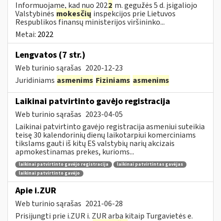
Informuojame, kad nuo 202
2
m. gegužės 5 d. įsigaliojo
Valstybinės
mokesčių
inspekcijos prie Lietuvos
Respublikos finansų ministerijos viršininko...
Metai:
2022
Lengvatos (7 str.)
Web turinio sąrašas
2020-12-23
Juridiniams
asmenims
Fiziniams
asmenims
Laikinai patvirtinto gavėjo registracija
Web turinio sąrašas
2023-04-05
Laikinai patvirtinto gavėjo registracija asmeniui suteikia
teisę 30 kalendorinių dienų laikotarpiui komerciniams
tikslams gauti iš kitų ES valstybių narių akcizais
apmokestinamas prekes, kurioms...
laikinai patvirtinto gavėjo registracija
laikinai patvirtintas gavėjas
laikinai patvirtinto gavėjo
Apie i.ZUR
Web turinio sąrašas
2021-06-28
Prisijungti prie i.ZUR i. ZUR arba kitaip Turgavietės e.