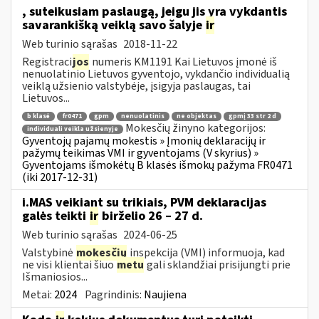
, suteikusiam paslaugą, jeigu jis yra vykdantis
savarankišką veiklą savo šalyje
ir
Web turinio sąrašas
2018-11-22
Registraci
jos
numeris KM1191 Kai Lietuvos įmonė iš
nenuolatinio Lietuvos gyventojo, vykdančio individualią
veiklą užsienio valstybėje, įsigyja paslaugas, tai
Lietuvos...
b klasė
fr0471
gpm
nenuolatinis
ne objektas
gpmį 33 str 2 d
Mokesčių žinyno kategorijos:
individuali veikla užsienyje
Gyventojų pajamų mokestis » Įmonių deklaracijų ir
pažymų teikimas VMI ir gyventojams (V skyrius) »
Gyventojams išmokėtų B klasės išmokų pažyma FR0471
(iki 2017-12-31)
i.MAS veikiant su trikiais, PVM deklaracijas
galės teikti
ir
birželio 26 – 27 d.
Web turinio sąrašas
2024-06-25
Valstybinė
mokesčių
inspekcija (VMI) informuoja, kad
ne visi klientai šiuo
metu
gali sklandžiai prisijungti prie
Išmaniosios...
Metai:
2024
Pagrindinis:
Naujiena