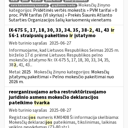
nato
pvm
0 proc
pvmį 47 str
pvm grąžinimas
Mokesčių žinyno
nato kariuomenių vienetai
grąžinimo tvarka
kategorijos:
Pridėtinės vertės mokestis » PVM tarifai » 0
proc. PVM tarifas (VI skyrius) » Prekės Šiaurės Atlanto
Sutarties Organizacijos šalių kariuomenių vienetams
IX-675 5, 17, 18, 30, 33, 34, 35, 38-
2
, 41, 43
ir
56-1 straipsnių pakeitimo
ir
įstatymo
Web turinio sąrašas
2025-06-27
Informuojame, kad Lietuvos Respublikos Seimas 2025 m.
birželio 17 d. priėmė Lietuvos Respublikos pelno
mokesčio įstatymo Nr. IX-675 5, 17, 18, 30, 33, 34, 35,
38
2
, 41, 43...
Metai:
2025
Mokesčių žinyno kategorijos:
Mokesčių
įstatymų pakeitimai » Pelno mokesčio pakeitimai nuo
2026 m.
reorganizuojamo arba restruktūrizuojamo
juridinio asmens mokesčio deklaracijos
pateikimo
tvarka
Web turinio sąrašas
2025-08-27
Registraci
jos
numeris KM0408 Ši informacija skelbiama:
Mokesčių deklaraci
jos
pateikimas, tikslinimas, laikinas
veiklos nevykdymas (73-80 str.)...