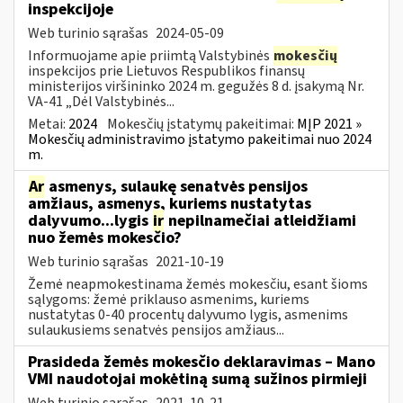
inspekcijoje
Web turinio sąrašas
2024-05-09
Informuojame apie priimtą Valstybinės
mokesčių
inspekcijos prie Lietuvos Respublikos finansų
ministerijos viršininko 2024 m. gegužės 8 d. įsakymą Nr.
VA-41 „Dėl Valstybinės...
Metai:
2024
Mokesčių įstatymų pakeitimai:
MĮP 2021 »
Mokesčių administravimo įstatymo pakeitimai nuo 2024
m.
Ar
asmenys, sulaukę senatvės pensijos
amžiaus, asmenys, kuriems nustatytas
dalyvumo...lygis
ir
nepilnamečiai atleidžiami
nuo žemės mokesčio?
Web turinio sąrašas
2021-10-19
Žemė neapmokestinama žemės mokesčiu, esant šioms
sąlygoms: žemė priklauso asmenims, kuriems
nustatytas 0-40 procentų dalyvumo lygis, asmenims
sulaukusiems senatvės pensijos amžiaus...
Prasideda žemės mokesčio deklaravimas – Mano
VMI naudotojai mokėtiną sumą sužinos pirmieji
Web turinio sąrašas
2021-10-21