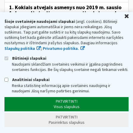
1. Kokiais atvejais asmenys nuo 2019 m. sausio
1 d. negalės įgyti paramos gavėjo statuso arba
U
iš turinčiųjų bus galimybė jį atimti?
Šioje svetainėje naudojami slapukai
(angl. cookies). Būtinieji
Web turinio sąrašas
2019-03-08
slapukai įdiegiami automatiškai ir jiems nėra reikalingas Jūsų
sutikimas. Taip pat galite sutikti ir su kitų slapukų naudojimu. Savo
Asmenys, neatitinkantys MAĮ 401 str. nustatytų
sutikimą bet kada galėsite atšaukti pakeisdami interneto naršyklės
minimalių patikimo
mokesčių
mokėtojo kriterijų, nuo
nustatymus ir ištrindami įrašytus slapukus. Daugiau informacijos
2019 m. sausio 1 d. negalės įgyti paramos gavėjo statuso,
Slapukų politika
;
Privatumo politika.
o tais...
Metai (Archyvas):
2019
Mokesčiai:
Labdaros ir paramos
Būtinieji slapukai
mokestis
Pagrindinis:
Mokesčių pakeitimai
Naudojami sklandžiam svetainės veikimui ir įgalina pagrindines
svetainės funkcijas. Be šių slapukų svetainė negali tinkamai veikti.
Mokesčių
apskaitos informacinės sistemos
(MAIS) plėtros paslaugos (III etapas)
Analitiniai slapukai
Web turinio sąrašas
2023-11-28
Renka statistinę informaciją apie svetainės naudojimą ir
naudojami Jūsų naršymo patirties gerinimui.
Projekto tikslas Modernizuoti Mokesčių apskaitos
informacinę sistemą (MAIS) taip, kad įgyvendinti
PATVIRTINTI
sudarytos sutarties su VĮ Registrų centru dėl MAIS
ir
Visus slapukus
Piniginių lėšų...
PATVIRTINTI
Smulkusis verslas jau gali teikti prašymus
Pasirinktus slapukus
pasinaudoti PVM išimtimi kitoje ES valstybėje
narėje