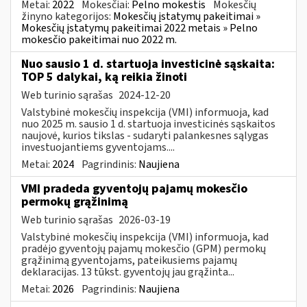
Metai:
2022
Mokesčiai:
Pelno mokestis
Mokesčių
žinyno kategorijos:
Mokesčių įstatymų pakeitimai »
Mokesčių įstatymų pakeitimai 2022 metais » Pelno
mokesčio pakeitimai nuo 2022 m.
Nuo sausio 1 d. startuoja investicinė sąskaita:
TOP 5 dalykai, ką reikia žinoti
Web turinio sąrašas
2024-12-20
Valstybinė mokesčių inspekcija (VMI) informuoja, kad
nuo 2025 m. sausio 1 d. startuoja investicinės sąskaitos
naujovė, kurios tikslas - sudaryti palankesnes sąlygas
investuojantiems gyventojams....
Metai:
2024
Pagrindinis:
Naujiena
VMI pradeda gyventojų pajamų mokesčio
permokų grąžinimą
Web turinio sąrašas
2026-03-19
Valstybinė mokesčių inspekcija (VMI) informuoja, kad
pradėjo gyventojų pajamų mokesčio (GPM) permokų
grąžinimą gyventojams, pateikusiems pajamų
deklaracijas. 13 tūkst. gyventojų jau grąžinta...
Metai:
2026
Pagrindinis:
Naujiena