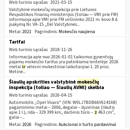
Web turinio sąrašas
2021-03-15
Valstybinė mokesčių inspekcija prie Lietuvos
Respublikos finansų ministerijos (toliau ― VMI prie FM)
informuoja apie VMI prie FM viršininko 2021 m. kovo 8 d.
įsakymą Nr. VA-15 „Dėl Valstybinės...
Metai:
2021
Pagrindinis:
Mokesčio naujiena
Tarifai
Web turinio sąrašas
2018-11-26
Informacija apie nuo 2026-01-01 taikomus gyventojų
pajamų mokesčio tarifus yra pateikiama lentelėje: 2026
metai
ir
vėlesni mokestiniai laikotarpiai 1. 20 proc.
Metinė...
Šiaulių apskrities valstybinė
mokesčių
inspekcija (toliau — Šiaulių AVMI) skelbia
Web turinio sąrašas
2026-04-15
Automobilis „Opel Vivaro“ (VIN: W0LJ7BDB66V614168)
pagaminimo metai – 2006, degalai – dyzelinas (likutis
apie 1 l.), rida – 329 399 km., darbinis tūris –
2
463 cm³,
galia –...
Metai:
2026
Pagrindinis:
Aukcionai ir turto pardavimai