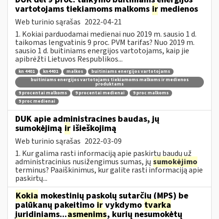
vartotojams tiekiamoms malkoms
ir
medienos
Web turinio sąrašas
2022-04-21
1. Kokiai parduodamai medienai nuo 2019 m. sausio 1 d.
taikomas lengvatinis 9 proc. PVM tarifas? Nuo 2019 m.
sausio 1 d. buitiniams energijos vartotojams, kaip jie
apibrėžti Lietuvos Respublikos...
kn 4401
kn4401
malkos
buitiniams energijos vartotojams
buitiniams energijos vartotojams tiekiamoms malkoms ir medienos
produktams
9 procentai malkoms
9 procentai medienai
9 proc malkoms
9 proc medienai
DUK apie administracines baudas, jų
sumokėjimą
ir
išieškojimą
Web turinio sąrašas
2022-03-09
1. Kur galima rasti informaciją apie paskirtų baudų už
administracinius nusižengimus sumas, jų
sumokėjimo
terminus? Paaiškinimus, kur galite rasti informaciją apie
paskirtų...
Kokia
mokestinių paskolų sutarčių (MPS) be
palūkanų pakeitimo
ir
vykdymo
tvarka
juridiniams...
asmenims
, kurių nesumokėtų