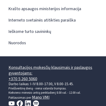
Krašto apsaugos ministerijos informacija
Interneto svetainės atitikties paraiška
Ieškome turto savininkų
Nuorodos
Konsultacijos mokesčių klausimais ir paslaugos
gyventojams:
+370 5 260 5060
Darbo laikas: I-IV 8.00-17.00, V 8.00-15.45.
Prieššventinę dieną - viena valanda trumpiau.
Kiekvieno mėnesio antrą penktadienį 8.00 val. - 12.00 val.
Mano VMI
Paklausimas per