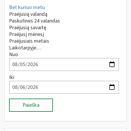
Bet kuriuo metu
Praėjusią valandą
Paskutines 24 valandas
Praėjusią savaitę
Praėjusį mėnesį
Praėjusiais metais
Laikotarpyje…
Nuo
Iki
Paieška