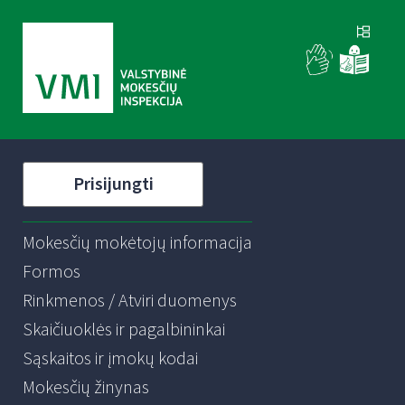
Prisijungti
Mokesčių mokėtojų informacija
Formos
Rinkmenos / Atviri duomenys
Skaičiuoklės ir pagalbininkai
Sąskaitos ir įmokų kodai
Mokesčių žinynas