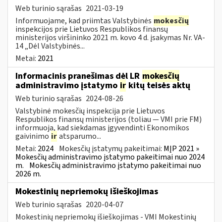
Web turinio sąrašas
2021-03-19
Informuojame, kad priimtas Valstybinės
mokesčių
inspekcijos prie Lietuvos Respublikos finansų
ministerijos viršininko 2021 m. kovo 4 d. įsakymas Nr. VA-
14 „Dėl Valstybinės...
Metai:
2021
Informacinis pranešimas dėl LR
mokesčių
administravimo įstatymo
ir
kitų teisės aktų
Web turinio sąrašas
2024-08-26
Valstybinė mokesčių inspekcija prie Lietuvos
Respublikos finansų ministerijos (toliau — VMI prie FM)
informuoja, kad siekdamas įgyvendinti Ekonomikos
gaivinimo
ir
atsparumo...
Metai:
2024
Mokesčių įstatymų pakeitimai:
MĮP 2021 »
Mokesčių administravimo įstatymo pakeitimai nuo 2024
m.
Mokesčių administravimo įstatymo pakeitimai nuo
2026 m.
Mokestinių nepriemokų išieškojimas
Web turinio sąrašas
2020-04-07
Mokestinių nepriemokų išieškojimas - VMI Mokestinių