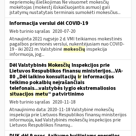
nepriemokų išieškojimas Ne visuomet mokesčių
mokėtojas (mokestį išskaičiuojantis asmuo) gali
įstatymų nustatytais terminais sumokėti mokesčius...
Informacija verslui dėl COVID-19
Web turinio sąrašas
2020-07-20
Atnaujinta 2021 rugsėjo 2 d. VMI teikiamos mokestinės
pagalbos priemonės verslui, nukentėjusiam nuo COVID-
19 - iki 2021 m. Valstybinė
mokesčių
inspekcija
informuoja, jog...
Dėl Valstybinės
Mokesčių
Inspekcijos prie
Lietuvos Respublikos finansų ministerijos...VA-
80 „Dėl laikino konsultacijų
ir
informacijos
teikimo pokalbių neįrašančiais
telefonais...valstybės lygio ekstremaliosios
situacijos
metu
“ patvirtinimo
Web turinio sąrašas
2020-11-18
Atnaujinimo data: 2020-11-18 Valstybinė mokesčių
inspekcija prie Lietuvos Respublikos finansų ministerijos
informuoja, kad Valstybinės mokesčių inspekcijos prie
Lietuvos Respublikos finansų...
DUK dėl 9 proc. taikymo buitiniams energijos