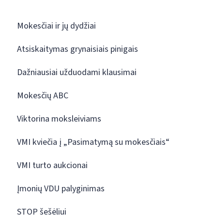
Mokesčiai ir jų dydžiai
Atsiskaitymas grynaisiais pinigais
Dažniausiai užduodami klausimai
Mokesčių ABC
Viktorina moksleiviams
VMI kviečia į „Pasimatymą su mokesčiais“
VMI turto aukcionai
Įmonių VDU palyginimas
STOP šešėliui