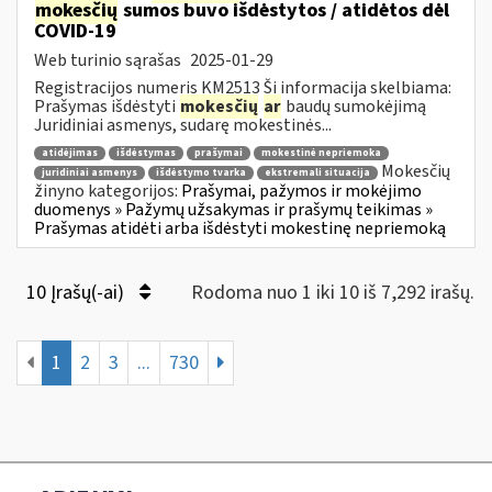
mokesčių
sumos buvo išdėstytos / atidėtos dėl
COVID-19
Web turinio sąrašas
2025-01-29
Registracijos numeris KM2513 Ši informacija skelbiama:
Prašymas išdėstyti
mokesčių
ar
baudų sumokėjimą
Juridiniai asmenys, sudarę mokestinės...
atidėjimas
išdėstymas
prašymai
mokestinė nepriemoka
Mokesčių
juridiniai asmenys
išdėstymo tvarka
ekstremali situacija
žinyno kategorijos:
Prašymai, pažymos ir mokėjimo
duomenys » Pažymų užsakymas ir prašymų teikimas »
Prašymas atidėti arba išdėstyti mokestinę nepriemoką
10 Įrašų(-ai)
Rodoma nuo 1 iki 10 iš 7,292 irašų.
1
2
3
...
730