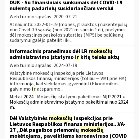
DUK - Su finansiniais sunkumais dėl COVID-19
nulemtų padarinių susiduriančiam verslui
Web turinio sąrašas
2020-07-21
Atnaujinta: 2022-01-19 Įmonės, įtrauktos į nukentėjusių
nuo Covid-19 sąrašą (nuo 2021 m. sausio 1 d.), prašymus
dėl mokestinės paskolos sutarties (MPS) be palūkanų
sudarymui galėjo pateikti iki...
Informacinis pranešimas dėl LR
mokesčių
administravimo įstatymo
ir
kitų teisės aktų
Web turinio sąrašas
2024-07-19
Valstybinė mokesčių inspekcija prie Lietuvos
Respublikos finansų ministerijos (toliau — VMI prie FM)
informuoja, kad siekdamas įgyvendinti Ekonomikos
gaivinimo
ir
atsparumo...
Metai:
2024
Mokesčių įstatymų pakeitimai:
MĮP 2021 »
Mokesčių administravimo įstatymo pakeitimai nuo 2024
m.
Dėl Valstybinės
mokesčių
inspekcijos prie
Lietuvos Respublikos finansų ministerijos...VA-
27 „Dėl pagalbos priemonių
mokesčių
mokėtojams, paveiktiems koronaviruso (COVID