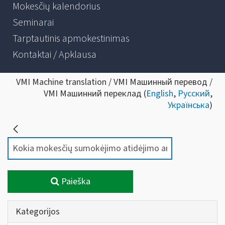
Mokesčių kalendorius
Seminarai
Tarptautinis apmokestinimas
Kontaktai / Apklausa
VMI Machine translation / VMI Машинный перевод /
VMI Машинний переклад (
English
,
Русский
,
Українська
)
Paieška
Kategorijos