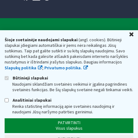
Valstybinė mokesčių inspekcija prie Lietuvos
U
Respublikos finansų ministerijos
Šioje svetainėje naudojami slapukai
(angl. cookies). Būtinieji
slapukai įdiegiami automatiškai ir jiems nėra reikalingas Jūsų
Biudžetinė įstaiga. Juridinio asmens kodas — 188659752,
sutikimas. Taip pat galite sutikti ir su kitų slapukų naudojimu. Savo
adresas: Vasario 16-osios g. 14, 01107 Vilnius, Lietuva, el.paštas:
sutikimą bet kada galėsite atšaukti pakeisdami interneto naršyklės
vmi@vmi.lt
, E. pristatymo dėžutės adresas 188659752
nustatymus ir ištrindami įrašytus slapukus. Daugiau informacijos
Duomenys apie Valstybinę mokesčių inspekciją prie Lietuvos
Slapukų politika
;
Privatumo politika.
Respublikos finansų ministerijos kaupiami ir saugomi Juridinių
asmenų registre
Būtinieji slapukai
Naudojami sklandžiam svetainės veikimui ir įgalina pagrindines
svetainės funkcijas. Be šių slapukų svetainė negali tinkamai veikti.
Analitiniai slapukai
Renka statistinę informaciją apie svetainės naudojimą ir
naudojami Jūsų naršymo patirties gerinimui.
PATVIRTINTI
Visus slapukus