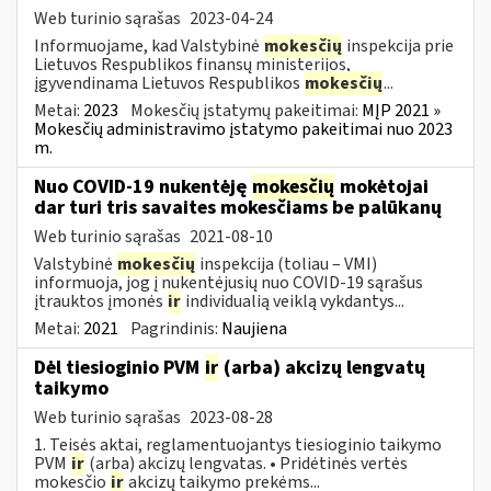
Web turinio sąrašas
2023-04-24
Informuojame, kad Valstybinė
mokesčių
inspekcija prie
Lietuvos Respublikos finansų ministerijos,
įgyvendinama Lietuvos Respublikos
mokesčių
...
Metai:
2023
Mokesčių įstatymų pakeitimai:
MĮP 2021 »
Mokesčių administravimo įstatymo pakeitimai nuo 2023
m.
Nuo COVID-19 nukentėję
mokesčių
mokėtojai
dar turi tris savaites mokesčiams be palūkanų
Web turinio sąrašas
2021-08-10
Valstybinė
mokesčių
inspekcija (toliau – VMI)
informuoja, jog į nukentėjusių nuo COVID-19 sąrašus
įtrauktos įmonės
ir
individualią veiklą vykdantys...
Metai:
2021
Pagrindinis:
Naujiena
Dėl tiesioginio PVM
ir
(arba) akcizų lengvatų
taikymo
Web turinio sąrašas
2023-08-28
1. Teisės aktai, reglamentuojantys tiesioginio taikymo
PVM
ir
(arba) akcizų lengvatas. • Pridėtinės vertės
mokesčio
ir
akcizų taikymo prekėms...