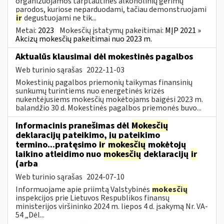
organizuojamos tarptautinės alkoholinių gėrimų
parodos, kuriose neparduodami, tačiau demonstruojami
ir
degustuojami ne tik...
Metai:
2023
Mokesčių įstatymų pakeitimai:
MĮP 2021 »
Akcizų mokesčių pakeitimai nuo 2023 m.
Aktualūs klausimai dėl mokestinės pagalbos
Web turinio sąrašas
2022-11-03
Mokestinių pagalbos priemonių taikymas finansinių
sunkumų turintiems nuo energetinės krizės
nukentėjusiems mokesčių mokėtojams baigėsi 2023 m.
balandžio 30 d. Mokestinės pagalbos priemonės buvo...
Informacinis pranešimas dėl
Mokesčių
deklaracijų pateikimo, jų pateikimo
termino...pratęsimo
ir
mokesčių
mokėtojų
laikino atleidimo nuo
mokesčių
deklaracijų
ir
(arba
Web turinio sąrašas
2024-07-10
Informuojame apie priimtą Valstybinės
mokesčių
inspekcijos prie Lietuvos Respublikos finansų
ministerijos viršininko 2024 m. liepos 4 d. įsakymą Nr. VA-
54 „Dėl...