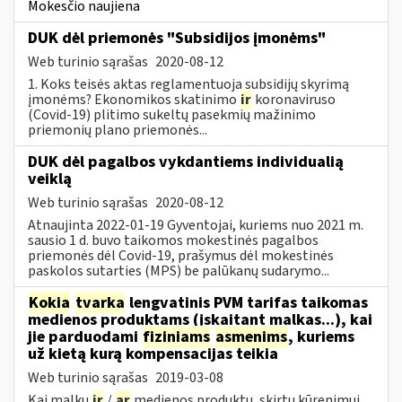
Mokesčio naujiena
DUK dėl priemonės "Subsidijos įmonėms"
Web turinio sąrašas
2020-08-12
1. Koks teisės aktas reglamentuoja subsidijų skyrimą
įmonėms? Ekonomikos skatinimo
ir
koronaviruso
(Covid-19) plitimo sukeltų pasekmių mažinimo
priemonių plano priemonės...
DUK dėl pagalbos vykdantiems individualią
veiklą
Web turinio sąrašas
2020-08-12
Atnaujinta 2022-01-19 Gyventojai, kuriems nuo 2021 m.
sausio 1 d. buvo taikomos mokestinės pagalbos
priemonės dėl Covid-19, prašymus dėl mokestinės
paskolos sutarties (MPS) be palūkanų sudarymo...
Kokia
tvarka
lengvatinis PVM tarifas taikomas
medienos produktams (įskaitant malkas...), kai
jie parduodami
fiziniams
asmenims
, kuriems
už kietą kurą kompensacijas teikia
Web turinio sąrašas
2019-03-08
Kai malkų
ir
/
ar
medienos produktų, skirtų kūrenimui,