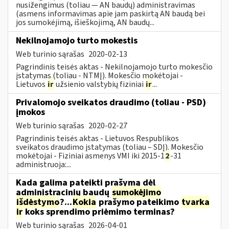
nusižengimus (toliau — AN baudų) administravimas
(asmens informavimas apie jam paskirtą AN baudą bei
jos sumokėjimą, išieškojimą, AN baudų...
Nekilnojamojo turto mokestis
Web turinio sąrašas
2020-02-13
Pagrindinis teisės aktas - Nekilnojamojo turto mokesčio
įstatymas (toliau - NTMĮ). Mokesčio mokėtojai -
Lietuvos
ir
užsienio valstybių fiziniai
ir
...
Privalomojo sveikatos draudimo (toliau - PSD)
įmokos
Web turinio sąrašas
2020-02-27
Pagrindinis teisės aktas - Lietuvos Respublikos
sveikatos draudimo įstatymas (toliau – SDĮ). Mokesčio
mokėtojai - Fiziniai asmenys VMI iki 2015-1
2
-31
administruoja:...
Kada galima pateikti prašymą dėl
administracinių baudų
sumokėjimo
išdėstymo
?...
Kokia
prašymo pateikimo
tvarka
ir
koks sprendimo priėmimo terminas?
Web turinio sąrašas
2026-04-01