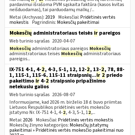
pardavimui išrašoma PVM sąskaita faktūra (kasos kvitas
neišduodamas), tai parduodamų malkų /...
Metai (Archyvas):
2019
Mokesčiai:
Pridėtinės vertės
mokestis
Pagrindinis:
Mokesčių pakeitimai
Mokesčių
administratoriaus teisės
ir
pareigos
Web turinio sąrašas
2020-04-07
Mokesčių
administratoriaus pareigos
Mokesčių
administratoriaus teisės
Mokesčių
administratoriaus
pareigos...
IX-751 4-1, 4-
2
, 4-3, 5-1, 12, 12-
2
, 13-
2
, 78, 88-
1, 115-1, 115-6, 115-11 straipsnių...
ir
2
priedo
pakeitimo
ir
4-
2
straipsnio pripažinimo
netekusiu galios
Web turinio sąrašas
2026-08-07
Informuojame, kad 2026 m. birželio 18 d. buvo priimtas
Lietuvos Respublikos pridėtinės vertės mokesčio
įstatymo Nr. IX-751 4-1, 4-
2
, 4-3, 5-1, 1
2
,...
Metai:
2026
Mokesčiai:
Pridėtinės vertės mokestis
Mokesčių žinyno kategorijos:
Mokesčių įstatymų
pakeitimai » Pridėtinės vertės mokesčio pakeitimai nuo