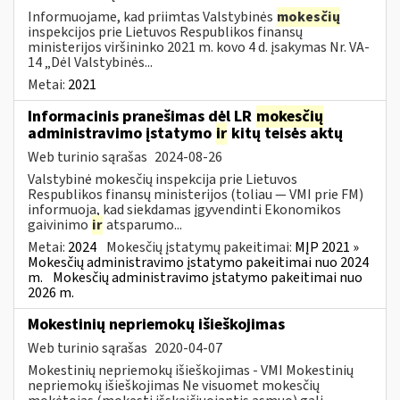
Informuojame, kad priimtas Valstybinės
mokesčių
inspekcijos prie Lietuvos Respublikos finansų
ministerijos viršininko 2021 m. kovo 4 d. įsakymas Nr. VA-
14 „Dėl Valstybinės...
Metai:
2021
Informacinis pranešimas dėl LR
mokesčių
administravimo įstatymo
ir
kitų teisės aktų
Web turinio sąrašas
2024-08-26
Valstybinė mokesčių inspekcija prie Lietuvos
Respublikos finansų ministerijos (toliau — VMI prie FM)
informuoja, kad siekdamas įgyvendinti Ekonomikos
gaivinimo
ir
atsparumo...
Metai:
2024
Mokesčių įstatymų pakeitimai:
MĮP 2021 »
Mokesčių administravimo įstatymo pakeitimai nuo 2024
m.
Mokesčių administravimo įstatymo pakeitimai nuo
2026 m.
Mokestinių nepriemokų išieškojimas
Web turinio sąrašas
2020-04-07
Mokestinių nepriemokų išieškojimas - VMI Mokestinių
nepriemokų išieškojimas Ne visuomet mokesčių