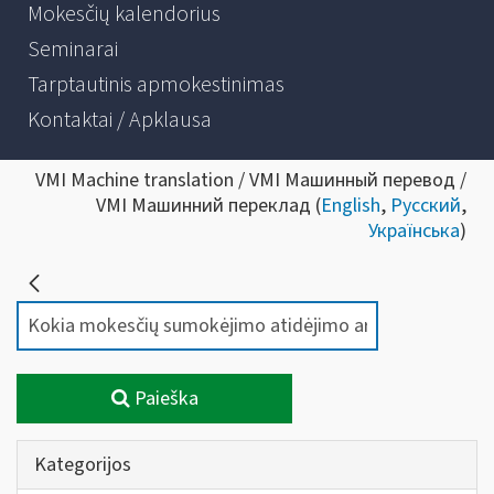
Mokesčių kalendorius
Seminarai
Tarptautinis apmokestinimas
Kontaktai / Apklausa
VMI Machine translation / VMI Машинный перевод /
VMI Машинний переклад (
English
,
Русский
,
Українська
)
Paieška
Kategorijos