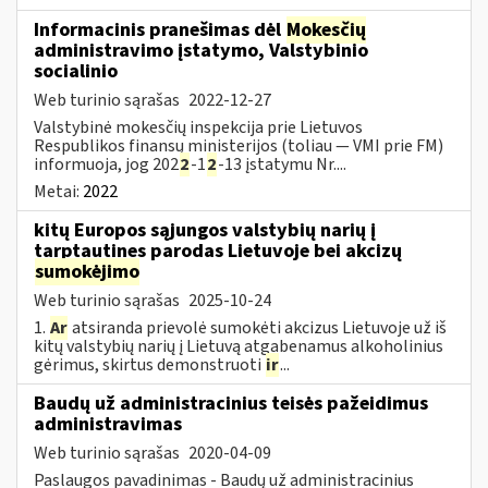
Informacinis pranešimas dėl
Mokesčių
administravimo įstatymo, Valstybinio
socialinio
Web turinio sąrašas
2022-12-27
Valstybinė mokesčių inspekcija prie Lietuvos
Respublikos finansų ministerijos (toliau — VMI prie FM)
informuoja, jog 202
2
-1
2
-13 įstatymu Nr....
Metai:
2022
kitų Europos sąjungos valstybių narių į
tarptautines parodas Lietuvoje bei akcizų
sumokėjimo
Web turinio sąrašas
2025-10-24
1.
Ar
atsiranda prievolė sumokėti akcizus Lietuvoje už iš
kitų valstybių narių į Lietuvą atgabenamus alkoholinius
gėrimus, skirtus demonstruoti
ir
...
Baudų už administracinius teisės pažeidimus
administravimas
Web turinio sąrašas
2020-04-09
Paslaugos pavadinimas - Baudų už administracinius