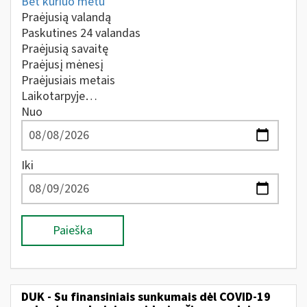
Bet kuriuo metu
Praėjusią valandą
Paskutines 24 valandas
Praėjusią savaitę
Praėjusį mėnesį
Praėjusiais metais
Laikotarpyje…
Nuo
Iki
Paieška
DUK - Su finansiniais sunkumais dėl COVID-19