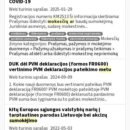
COVID-19
Web turinio sąrašas
2025-01-29
Registracijos numeris KM2513 Ši informacija skelbiama:
Prašymas išdėstyti
mokesčių
ar
baudų sumokėjimą
Juridiniai asmenys, sudarę mokestinės...
atidėjimas
išdėstymas
prašymai
mokestinė nepriemoka
Mokesčių
juridiniai asmenys
išdėstymo tvarka
ekstremali situacija
žinyno kategorijos:
Prašymai, pažymos ir mokėjimo
duomenys » Pažymų užsakymas ir prašymų teikimas »
Prašymas atidėti arba išdėstyti mokestinę nepriemoką
DUK dėl PVM deklaracijos (formos FR0600)
vertinimo PVM deklaracijos pateikimo
metu
Web turinio sąrašas
2024-09-09
1. Kokie nauji duomenys bus vertinami pateikus PVM
deklaraciją FR0600? PVM mokėtojo pateiktoje PVM
deklaracijoje (formoje FR0600) deklaruota pardavimo
PVM suma bus lyginama su to paties mokestinio...
kitų Europos sąjungos valstybių narių į
tarptautines parodas Lietuvoje bei akcizų
sumokėjimo
Web turinio sąrašas
2022-05-03