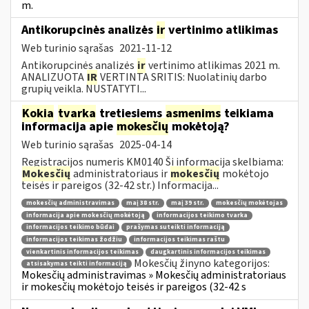
m.
Antikorupcinės analizės
ir
vertinimo atlikimas
Web turinio sąrašas
2021-11-12
Antikorupcinės analizės
ir
vertinimo atlikimas 2021 m.
ANALIZUOTA
IR
VERTINTA SRITIS: Nuolatinių darbo
grupių veikla. NUSTATYTI...
Kokia
tvarka
tretiesiems
asmenims
teikiama
informacija apie
mokesčių
mokėtoją?
Web turinio sąrašas
2025-04-14
Registracijos numeris KM0140 Ši informacija skelbiama:
Mokesčių
administratoriaus ir
mokesčių
mokėtojo
teisės ir pareigos (32-42 str.) Informacija...
mokesčių administravimas
maį 38 str.
maį 39 str.
mokesčių mokėtojas
informacija apie mokesčių mokėtoją
informacijos teikimo tvarka
informacijos teikimo būdai
prašymas suteikti informaciją
informacijos teikimas žodžiu
informacijos teikimas raštu
vienkartinis informacijos teikimas
daugkartinis informacijos teikimas
Mokesčių žinyno kategorijos:
atsisakymas teikti informaciją
Mokesčių administravimas » Mokesčių administratoriaus
ir mokesčių mokėtojo teisės ir pareigos (32-42 s