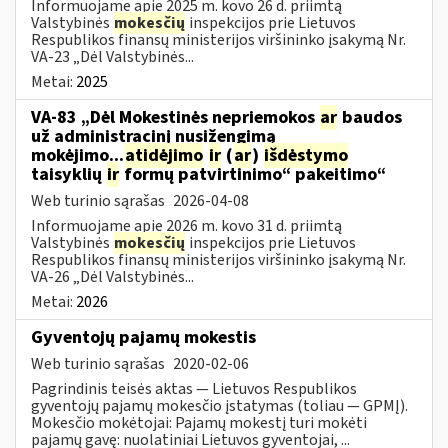
Informuojame apie 2025 m. kovo 26 d. priimtą
Valstybinės
mokesčių
inspekcijos prie Lietuvos
Respublikos finansų ministerijos viršininko įsakymą Nr.
VA-23 „Dėl Valstybinės...
Metai:
2025
VA-83 „Dėl Mokestinės nepriemokos
ar
baudos
už administracinį nusižengimą
mokėjimo...
atidėjimo
ir
(
ar
)
išdėstymo
taisyklių
ir
formų patvirtinimo“ pakeitimo“
Web turinio sąrašas
2026-04-08
Informuojame apie 2026 m. kovo 31 d. priimtą
Valstybinės
mokesčių
inspekcijos prie Lietuvos
Respublikos finansų ministerijos viršininko įsakymą Nr.
VA-26 „Dėl Valstybinės...
Metai:
2026
Gyventojų pajamų mokestis
Web turinio sąrašas
2020-02-06
Pagrindinis teisės aktas — Lietuvos Respublikos
gyventojų pajamų mokesčio įstatymas (toliau — GPMĮ).
Mokesčio mokėtojai: Pajamų mokestį turi mokėti
pajamų gavę: nuolatiniai Lietuvos gyventojai, ...