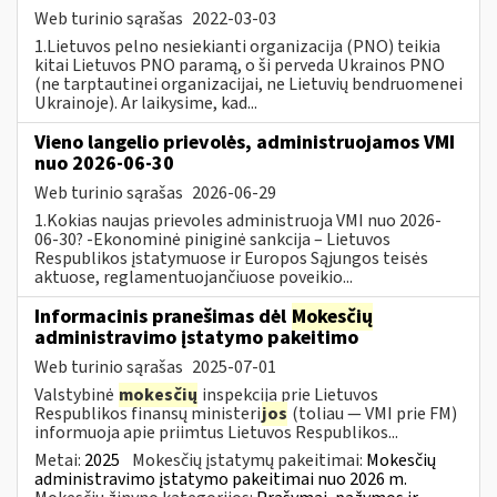
Web turinio sąrašas
2022-03-03
1.Lietuvos pelno nesiekianti organizacija (PNO) teikia
kitai Lietuvos PNO paramą, o ši perveda Ukrainos PNO
(ne tarptautinei organizacijai, ne Lietuvių bendruomenei
Ukrainoje). Ar laikysime, kad...
Vieno langelio prievolės, administruojamos VMI
nuo 2026-06-30
Web turinio sąrašas
2026-06-29
1.Kokias naujas prievoles administruoja VMI nuo 2026-
06-30? -Ekonominė piniginė sankcija – Lietuvos
Respublikos įstatymuose ir Europos Sąjungos teisės
aktuose, reglamentuojančiuose poveikio...
Informacinis pranešimas dėl
Mokesčių
administravimo įstatymo pakeitimo
Web turinio sąrašas
2025-07-01
Valstybinė
mokesčių
inspekcija prie Lietuvos
Respublikos finansų ministeri
jos
(toliau — VMI prie FM)
informuoja apie priimtus Lietuvos Respublikos...
Metai:
2025
Mokesčių įstatymų pakeitimai:
Mokesčių
administravimo įstatymo pakeitimai nuo 2026 m.