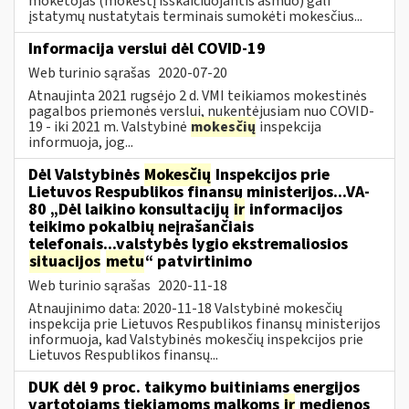
mokėtojas (mokestį išskaičiuojantis asmuo) gali
įstatymų nustatytais terminais sumokėti mokesčius...
Informacija verslui dėl COVID-19
Web turinio sąrašas
2020-07-20
Atnaujinta 2021 rugsėjo 2 d. VMI teikiamos mokestinės
pagalbos priemonės verslui, nukentėjusiam nuo COVID-
19 - iki 2021 m. Valstybinė
mokesčių
inspekcija
informuoja, jog...
Dėl Valstybinės
Mokesčių
Inspekcijos prie
Lietuvos Respublikos finansų ministerijos...VA-
80 „Dėl laikino konsultacijų
ir
informacijos
teikimo pokalbių neįrašančiais
telefonais...valstybės lygio ekstremaliosios
situacijos
metu
“ patvirtinimo
Web turinio sąrašas
2020-11-18
Atnaujinimo data: 2020-11-18 Valstybinė mokesčių
inspekcija prie Lietuvos Respublikos finansų ministerijos
informuoja, kad Valstybinės mokesčių inspekcijos prie
Lietuvos Respublikos finansų...
DUK dėl 9 proc. taikymo buitiniams energijos
vartotojams tiekiamoms malkoms
ir
medienos