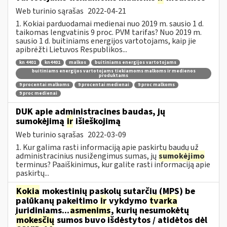
Web turinio sąrašas
2022-04-21
1. Kokiai parduodamai medienai nuo 2019 m. sausio 1 d.
taikomas lengvatinis 9 proc. PVM tarifas? Nuo 2019 m.
sausio 1 d. buitiniams energijos vartotojams, kaip jie
apibrėžti Lietuvos Respublikos...
kn 4401
kn4401
malkos
buitiniams energijos vartotojams
buitiniams energijos vartotojams tiekiamoms malkoms ir medienos
produktams
9 procentai malkoms
9 procentai medienai
9 proc malkoms
9 proc medienai
DUK apie administracines baudas, jų
sumokėjimą
ir
išieškojimą
Web turinio sąrašas
2022-03-09
1. Kur galima rasti informaciją apie paskirtų baudų už
administracinius nusižengimus sumas, jų
sumokėjimo
terminus? Paaiškinimus, kur galite rasti informaciją apie
paskirtų...
Kokia
mokestinių paskolų sutarčių (MPS) be
palūkanų pakeitimo
ir
vykdymo
tvarka
juridiniams...
asmenims
, kurių nesumokėtų
mokesčių
sumos buvo išdėstytos / atidėtos dėl