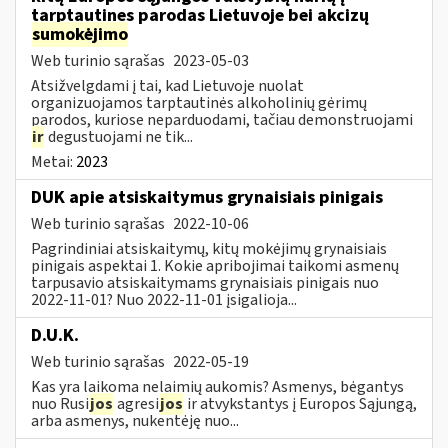
tarptautines parodas Lietuvoje bei akcizų
sumokėjimo
Web turinio sąrašas
2023-05-03
Atsižvelgdami į tai, kad Lietuvoje nuolat
organizuojamos tarptautinės alkoholinių gėrimų
parodos, kuriose neparduodami, tačiau demonstruojami
ir
degustuojami ne tik...
Metai:
2023
DUK apie atsiskaitymus grynaisiais pinigais
Web turinio sąrašas
2022-10-06
Pagrindiniai atsiskaitymų, kitų mokėjimų grynaisiais
pinigais aspektai 1. Kokie apribojimai taikomi asmenų
tarpusavio atsiskaitymams grynaisiais pinigais nuo
2022-11-01? Nuo 2022-11-01 įsigalioja...
D.U.K.
Web turinio sąrašas
2022-05-19
Kas yra laikoma nelaimių aukomis? Asmenys, bėgantys
nuo Rusi
jos
agresi
jos
ir atvykstantys į Europos Sąjungą,
arba asmenys, nukentėję nuo...