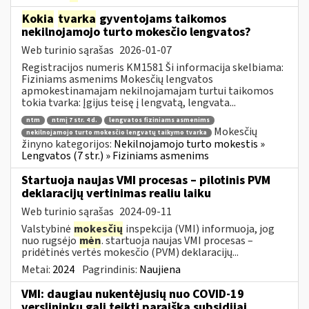
Kokia
tvarka
gyventojams taikomos
nekilnojamojo turto mokesčio lengvatos?
Web turinio sąrašas
2026-01-07
Registracijos numeris KM1581 Ši informacija skelbiama:
Fiziniams asmenims Mokesčių lengvatos
apmokestinamajam nekilnojamajam turtui taikomos
tokia tvarka: Įgijus teisę į lengvatą, lengvata...
ntm
ntmį 7 str. 4 d.
lengvatos fiziniams asmenims
Mokesčių
nekilnojamojo turto mokesčio lengvatų taikymo tvarka
žinyno kategorijos:
Nekilnojamojo turto mokestis »
Lengvatos (7 str.) » Fiziniams asmenims
Startuoja naujas VMI procesas – pilotinis PVM
deklaracijų vertinimas realiu laiku
Web turinio sąrašas
2024-09-11
Valstybinė
mokesčių
inspekcija (VMI) informuoja, jog
nuo rugsėjo
mėn
. startuoja naujas VMI procesas –
pridėtinės vertės mokesčio (PVM) deklaracijų...
Metai:
2024
Pagrindinis:
Naujiena
VMI: daugiau nukentėjusių nuo COVID-19
verslininkų gali teikti paraišką subsidijai