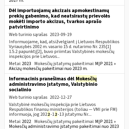
2027 m.
Dėl importuojamų akcizais apmokestinamų
prekių gabenimo, kad neatsirastų prievolės
mokėti importo akcizus, tvarkos aprašo
patvirtinimo
Web turinio sąrašas
2023-09-19
Informuojame, kad, atsižvelgiant į Lietuvos Respublikos
Vyriausybės 2002 m. vasario 15 d. nutarimo Nr. 235[1]
1.5.2 papunktį[2], buvo priimtas Valstybinės mokesčių
inspekcijos prie Lietuvos...
Metai:
2023
Mokesčių įstatymų pakeitimai:
MĮP 2021 »
Akcizų mokesčių pakeitimai nuo 2023 m.
Informacinis pranešimas dėl
Mokesčių
administravimo įstatymo, Valstybinio
socialinio
Web turinio sąrašas
2022-12-27
Valstybinė mokesčių inspekcija prie Lietuvos
Respublikos finansų ministerijos (toliau — VMI prie FM)
informuoja, jog 202
2
-1
2
-13 įstatymu Nr....
Metai:
2022
Mokesčių įstatymų pakeitimai:
MĮP 2021 »
Mokesčių administravimo įstatymo pakeitimai nuo 2023