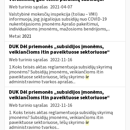
Web turinio sąrašas
2021-04-07
Valstybinė mokesčių inspekcija (toliau – VMI)
informuoja, jog įsigaliojus subsidijų nuo COVID-19
nukentėjusioms įmonėms Aprašo pakeitimui,
individualioms įmonėms, mažosioms bendrijoms,...
Metai:
2021
DUK Dėl priemonės „subsidijos įmonėms,
veikiančioms itin paveiktuose sektoriuose“
Web turinio sąrašas
2022-11-16
1.Koks teisės aktas reglamentuoja subsidijų skyrimą
įmonėms? Subsidijų įmonėms, veikiančioms itin
paveiktuose sektoriuose, lėšų skyrimo
ir
administravimo tvarkos aprašas...
DUK Dėl priemonės „subsidijos įmonėms,
veikiančioms itin paveiktuose sektoriuose“
Web turinio sąrašas
2022-11-16
1. Koks teisės aktas reglamentuoja subsidijų skyrimą
įmonėms? Subsidijų įmonėms, veikiančioms itin
paveiktuose sektoriuose, lėšų skyrimo
ir
administravimo tvarkos...