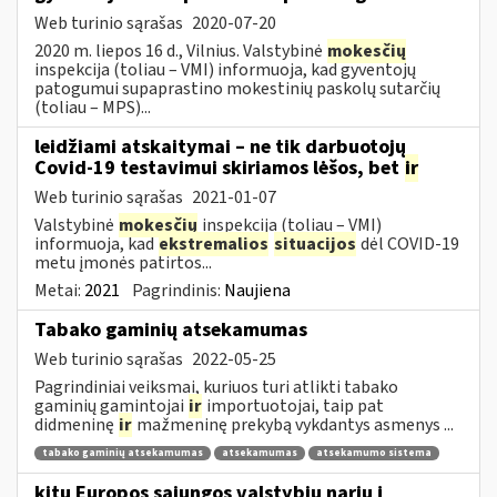
Web turinio sąrašas
2020-07-20
2020 m. liepos 16 d., Vilnius. Valstybinė
mokesčių
inspekcija (toliau – VMI) informuoja, kad gyventojų
patogumui supaprastino mokestinių paskolų sutarčių
(toliau – MPS)...
leidžiami atskaitymai – ne tik darbuotojų
Covid-19 testavimui skiriamos lėšos, bet
ir
Web turinio sąrašas
2021-01-07
Valstybinė
mokesčių
inspekcija (toliau – VMI)
informuoja, kad
ekstremalios
situacijos
dėl COVID-19
metu įmonės patirtos...
Metai:
2021
Pagrindinis:
Naujiena
Tabako gaminių atsekamumas
Web turinio sąrašas
2022-05-25
Pagrindiniai veiksmai, kuriuos turi atlikti tabako
gaminių gamintojai
ir
importuotojai, taip pat
didmeninę
ir
mažmeninę prekybą vykdantys asmenys ...
tabako gaminių atsekamumas
atsekamumas
atsekamumo sistema
kitų Europos sąjungos valstybių narių į