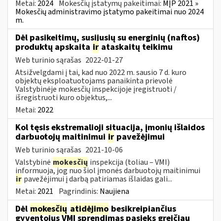
Metai:
2024
Mokesčių įstatymų pakeitimai:
MĮP 2021 »
Mokesčių administravimo įstatymo pakeitimai nuo 2024
m.
Dėl pasikeitimų, susijusių su energinių (naftos)
produktų apskaita
ir
ataskaitų teikimu
Web turinio sąrašas
2022-01-27
Atsižvelgdami į tai, kad nuo 2022 m. sausio 7 d. kuro
objektų eksploatuotojams panaikinta prievolė
Valstybinėje mokesčių inspekcijoje įregistruoti /
išregistruoti kuro objektus,...
Metai:
2022
Kol tęsis ekstremalioji situacija, įmonių išlaidos
darbuotojų maitinimui
ir
pavežėjimui
Web turinio sąrašas
2021-10-06
Valstybinė
mokesčių
inspekcija (toliau – VMI)
informuoja, jog nuo šiol įmonės darbuotojų maitinimui
ir
pavežėjimui į darbą patiriamas išlaidas gali...
Metai:
2021
Pagrindinis:
Naujiena
Dėl
mokesčių
atidėjimo
besikreipiančius
gyventojus VMI sprendimas pasieks greičiau