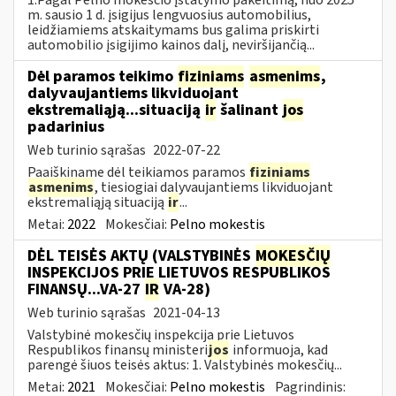
m. sausio 1 d. įsigijus lengvuosius automobilius,
leidžiamiems atskaitymams bus galima priskirti
automobilio įsigijimo kainos dalį, neviršijančią...
Dėl paramos teikimo
fiziniams
asmenims
,
dalyvaujantiems likviduojant
ekstremaliąją...situaciją
ir
šalinant
jos
padarinius
Web turinio sąrašas
2022-07-22
Paaiškiname dėl teikiamos paramos
fiziniams
asmenims
, tiesiogiai dalyvaujantiems likviduojant
ekstremaliąją situaciją
ir
...
Metai:
2022
Mokesčiai:
Pelno mokestis
DĖL TEISĖS AKTŲ (VALSTYBINĖS
MOKESČIŲ
INSPEKCIJOS PRIE LIETUVOS RESPUBLIKOS
FINANSŲ...VA-27
IR
VA-28)
Web turinio sąrašas
2021-04-13
Valstybinė mokesčių inspekcija prie Lietuvos
Respublikos finansų ministeri
jos
informuoja, kad
parengė šiuos teisės aktus: 1. Valstybinės mokesčių...
Metai:
2021
Mokesčiai:
Pelno mokestis
Pagrindinis: