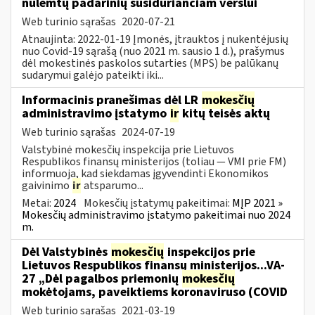
nulemtų padarinių susiduriančiam verslui
Web turinio sąrašas
2020-07-21
Atnaujinta: 2022-01-19 Įmonės, įtrauktos į nukentėjusių
nuo Covid-19 sąrašą (nuo 2021 m. sausio 1 d.), prašymus
dėl mokestinės paskolos sutarties (MPS) be palūkanų
sudarymui galėjo pateikti iki...
Informacinis pranešimas dėl LR
mokesčių
administravimo įstatymo
ir
kitų teisės aktų
Web turinio sąrašas
2024-07-19
Valstybinė mokesčių inspekcija prie Lietuvos
Respublikos finansų ministerijos (toliau — VMI prie FM)
informuoja, kad siekdamas įgyvendinti Ekonomikos
gaivinimo
ir
atsparumo...
Metai:
2024
Mokesčių įstatymų pakeitimai:
MĮP 2021 »
Mokesčių administravimo įstatymo pakeitimai nuo 2024
m.
Dėl Valstybinės
mokesčių
inspekcijos prie
Lietuvos Respublikos finansų ministerijos...VA-
27 „Dėl pagalbos priemonių
mokesčių
mokėtojams, paveiktiems koronaviruso (COVID
Web turinio sąrašas
2021-03-19