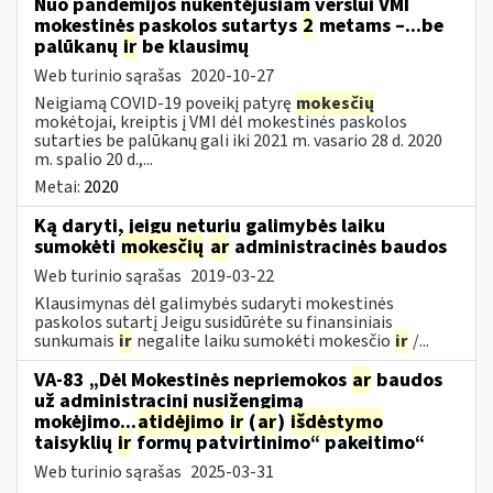
Nuo pandemijos nukentėjusiam verslui VMI
mokestinės paskolos sutartys
2
metams –...be
palūkanų
ir
be klausimų
Web turinio sąrašas
2020-10-27
Neigiamą COVID-19 poveikį patyrę
mokesčių
mokėtojai, kreiptis į VMI dėl mokestinės paskolos
sutarties be palūkanų gali iki 2021 m. vasario 28 d. 2020
m. spalio 20 d.,...
Metai:
2020
Ką daryti, jeigu neturiu galimybės laiku
sumokėti
mokesčių
ar
administracinės baudos
Web turinio sąrašas
2019-03-22
Klausimynas dėl galimybės sudaryti mokestinės
paskolos sutartį Jeigu susidūrėte su finansiniais
sunkumais
ir
negalite laiku sumokėti mokesčio
ir
/...
VA-83 „Dėl Mokestinės nepriemokos
ar
baudos
už administracinį nusižengimą
mokėjimo...
atidėjimo
ir
(
ar
)
išdėstymo
taisyklių
ir
formų patvirtinimo“ pakeitimo“
Web turinio sąrašas
2025-03-31