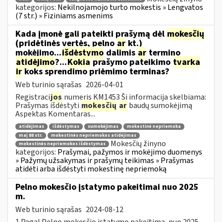
kategorijos:
Nekilnojamojo turto mokestis » Lengvatos
(7 str.) » Fiziniams asmenims
Kada įmonė gali pateikti prašymą dėl
mokesčių
(pridėtinės vertės, pelno
ar
kt.)
mokėjimo...
išdėstymo
dalimis
ar
termino
atidėjimo
?...
Kokia
prašymo pateikimo
tvarka
ir
koks sprendimo priėmimo terminas?
Web turinio sąrašas
2026-04-01
Registraci
jos
numeris KM1453 Ši informacija skelbiama:
Prašymas išdėstyti
mokesčių
ar
baudų sumokėjimą
Aspektas Komentaras...
atidėjimas
išdėstymas
sumokėjimas
mokestinė nepriemoka
maį 88 str.
mokestinės nepriemokos atidėjimas
Mokesčių žinyno
mokestinės nepriemokos išdėstymas
kategorijos:
Prašymai, pažymos ir mokėjimo duomenys
» Pažymų užsakymas ir prašymų teikimas » Prašymas
atidėti arba išdėstyti mokestinę nepriemoką
Pelno mokesčio įstatymo pakeitimai nuo 2025
m.
Web turinio sąrašas
2024-08-12
1.Pagal Pelno mokesčio įstatymo pakeitimą, nuo 2025