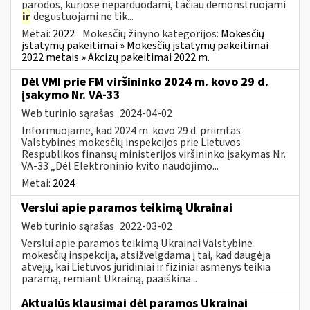
parodos, kuriose neparduodami, tačiau demonstruojami
ir
degustuojami ne tik...
Metai:
2022
Mokesčių žinyno kategorijos:
Mokesčių
įstatymų pakeitimai » Mokesčių įstatymų pakeitimai
2022 metais » Akcizų pakeitimai 2022 m.
Dėl VMI prie FM viršininko 2024 m. kovo 29 d.
įsakymo Nr. VA-33
Web turinio sąrašas
2024-04-02
Informuojame, kad 2024 m. kovo 29 d. priimtas
Valstybinės mokesčių inspekcijos prie Lietuvos
Respublikos finansų ministerijos viršininko įsakymas Nr.
VA-33 „Dėl Elektroninio kvito naudojimo...
Metai:
2024
Verslui apie paramos teikimą Ukrainai
Web turinio sąrašas
2022-03-02
Verslui apie paramos teikimą Ukrainai Valstybinė
mokesčių inspekcija, atsižvelgdama į tai, kad daugėja
atvejų, kai Lietuvos juridiniai ir fiziniai asmenys teikia
paramą, remiant Ukrainą, paaiškina...
Aktualūs klausimai dėl paramos Ukrainai