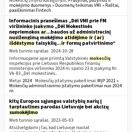
Mokesčių žinyno kategorijos:
Prašymai, pažymos ir
mokėjimo duomenys » Duomenų teikimas VMI » Raštai,
paaiškinimai Fintech
Informacinis pranešimas „Dėl VMI prie FM
viršininko įsakymo „Dėl Mokestinės
nepriemokos
ar
...baudos už administracinį
nusižengimą mokėjimo
atidėjimo
ir
(
ar
)
išdėstymo
taisyklių...
ir
formų patvirtinimo“
Web turinio sąrašas
2024-10-28
Informuojame apie priimtą Valstybinės
mokesčių
inspekcijos prie Lietuvos Respublikos finansų
ministerijos viršininko 2024 m. spalio 23 d. įsakymą Nr.
VA-83 „Dėl mokestinės...
Metai:
2024
Mokesčių įstatymų pakeitimai:
MĮP 2021 »
Mokesčių administravimo įstatymo pakeitimai nuo 2024
m.
kitų Europos sąjungos valstybių narių į
tarptautines parodas Lietuvoje bei akcizų
sumokėjimo
Web turinio sąrašas
2023-05-03
Atsižvelgdami į tai, kad Lietuvoje nuolat