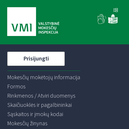
Prisijungti
Mokesčių mokėtojų informacija
Formos
Rinkmenos / Atviri duomenys
Skaičiuoklės ir pagalbininkai
Sąskaitos ir įmokų kodai
Mokesčių žinynas