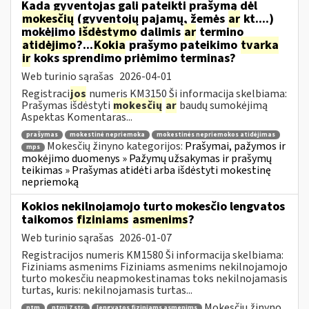
Kada gyventojas gali pateikti prašymą dėl
mokesčių
(gyventojų pajamų, žemės
ar
kt....)
mokėjimo
išdėstymo
dalimis
ar
termino
atidėjimo
?...
Kokia
prašymo pateikimo
tvarka
ir
koks sprendimo priėmimo terminas?
Web turinio sąrašas
2026-04-01
Registraci
jos
numeris KM3150 Ši informacija skelbiama:
Prašymas išdėstyti
mokesčių
ar
baudų sumokėjimą
Aspektas Komentaras...
prašymas
mokestinė nepriemoka
mokestinės nepriemokos atidėjimas
Mokesčių žinyno kategorijos:
Prašymai, pažymos ir
mps
mokėjimo duomenys » Pažymų užsakymas ir prašymų
teikimas » Prašymas atidėti arba išdėstyti mokestinę
nepriemoką
Kokios nekilnojamojo turto mokesčio lengvatos
taikomos
fiziniams
asmenims
?
Web turinio sąrašas
2026-01-07
Registracijos numeris KM1580 Ši informacija skelbiama:
Fiziniams asmenims Fiziniams asmenims nekilnojamojo
turto mokesčiu neapmokestinamas toks nekilnojamasis
turtas, kuris: nekilnojamasis turtas...
Mokesčių žinyno
ntm
ntmį 7 str.
lengvatos fiziniams asmenims