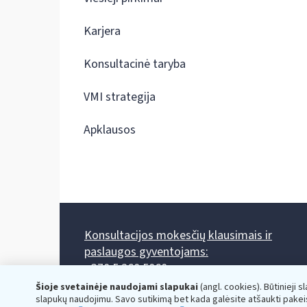
Karjera
Konsultacinė taryba
VMI strategija
Apklausos
Konsultacijos mokesčių klausimais ir
paslaugos gyventojams:
+370 5 260 5060
Darbo laikas: I-IV 8.00-17.00, V 8.00-15.45.
Šioje svetainėje naudojami slapukai
(angl. cookies). Būtinieji s
Prieššventinę dieną - viena valanda trumpiau.
slapukų naudojimu. Savo sutikimą bet kada galėsite atšaukti pakei