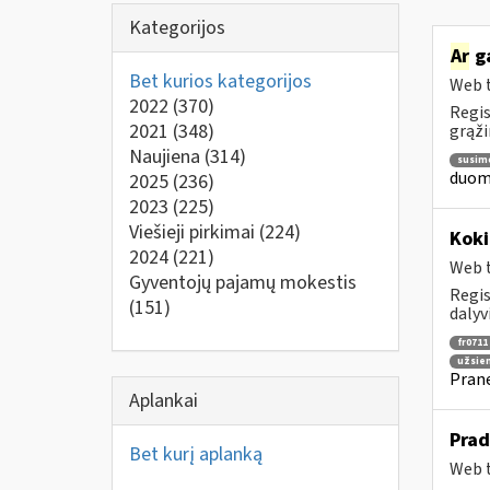
Kategorijos
Ar
ga
Bet kurios kategorijos
Web t
2022
(370)
Regis
2021
(348)
grąži
Naujiena
(314)
susim
duome
2025
(236)
2023
(225)
Viešieji pirkimai
(224)
Koki
2024
(221)
Web t
Gyventojų pajamų mokestis
Regis
(151)
dalyv
fr0711
užsie
Prane
Aplankai
Prad
Bet kurį aplanką
Web t