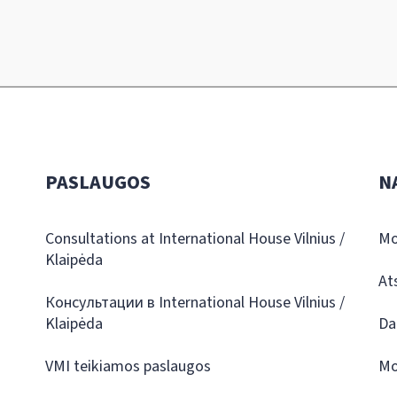
PASLAUGOS
N
Consultations at International House Vilnius /
Mo
Klaipėda
At
Консультации в International House Vilnius /
Klaipėda
Da
VMI teikiamos paslaugos
Mo