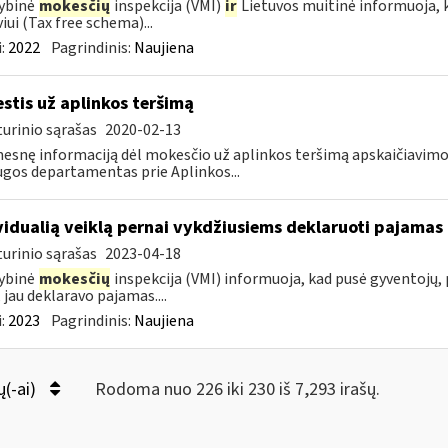
ybinė
mokesčių
inspekcija (VMI)
ir
Lietuvos muitinė informuoja, k
viui (Tax free schema)...
:
2022
Pagrindinis:
Naujiena
stis už aplinkos teršimą
urinio sąrašas
2020-02-13
esnę informaciją dėl mokesčio už aplinkos teršimą apskaičiavim
gos departamentas prie Aplinkos...
vidualią veiklą pernai vykdžiusiems deklaruoti pajamas 
urinio sąrašas
2023-04-18
ybinė
mokesčių
inspekcija (VMI) informuoja, kad pusė gyventojų, p
, jau deklaravo pajamas....
:
2023
Pagrindinis:
Naujiena
ų(-ai)
Rodoma nuo 226 iki 230 iš 7,293 irašų.