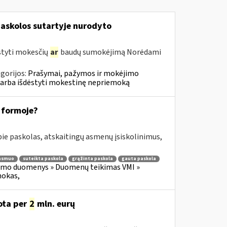
askolos sutartyje nurodyto
styti mokesčių
ar
baudų sumokėjimą Norėdami
gorijos:
Prašymai, pažymos ir mokėjimo
 arba išdėstyti mokestinę nepriemoką
 formoje?
e paskolas, atskaitingų asmenų įsiskolinimus,
 asmuo
suteikta paskola
grąžinta paskola
gauta paskola
imo duomenys » Duomenų teikimas VMI »
mokas,
uota per
2
mln. eurų