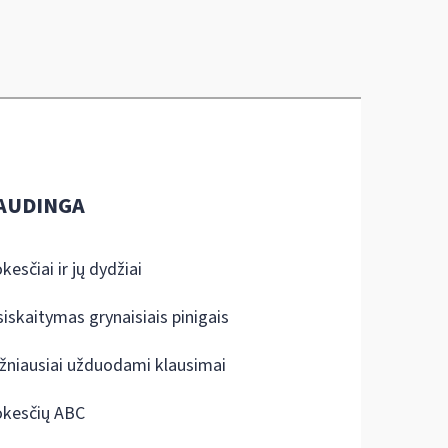
AUDINGA
kesčiai ir jų dydžiai
siskaitymas grynaisiais pinigais
žniausiai užduodami klausimai
kesčių ABC