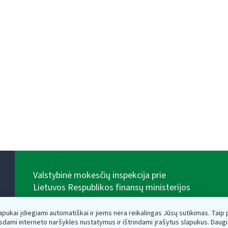
Valstybinė mokesčių inspekcija prie
Lietuvos Respublikos finansų ministerijos
Biudžetinė įstaiga. Juridinio asmens kodas — 188659752,
adresas: Vasario 16-osios g. 14, 01107 Vilnius, Lietuva,
lapukai įdiegiami automatiškai ir jiems nėra reikalingas Jūsų sutikimas. Taip pa
el.paštas:
vmi@vmi.lt
, E. pristatymo dėžutės adresas
sdami interneto naršyklės nustatymus ir ištrindami įrašytus slapukus. Daug