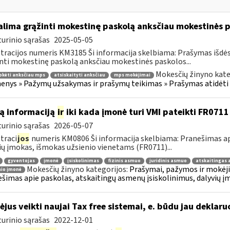
lima grąžinti mokestinę paskolą anksčiau mokestinės p
urinio sąrašas
2025-05-05
tracijos numeris KM3185 Ši informacija skelbiama: Prašymas išdė
nti mokestinę paskolą anksčiau mokestinės paskolos...
Mokesčių žinyno kate
okėti anksčiau mps
atsiskaityti anksčiau
mps mokėjimai
nys » Pažymų užsakymas ir prašymų teikimas » Prašymas atidėti
ą informaciją
ir
iki kada įmonė turi VMI pateikti FR0711
urinio sąrašas
2026-05-07
traci
jos
numeris KM0806 Ši informacija skelbiama: Pranešimas api
ių įmokas, išmokas užsienio vienetams (FR0711)...
gyventojas
įmonė
įsiskolinimas
fizinis asmuo
juridinis asmuo
atskaitingas
Mokesčių žinyno kategorijos:
Prašymai, pažymos ir mokėj
nio įmonė
šimas apie paskolas, atskaitingų asmenų įsiskolinimus, dalyvių į
ėjus veikti naujai Tax free sistemai, e. būdu jau deklar
urinio sąrašas
2022-12-01