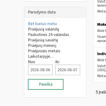
Valst
kelei
Metai
Parodymo data
Bet kuriuo metu
Moke
Praėjusią valandą
Web t
Paskutines 24 valandas
Išsam
Praėjusią savaitę
apsau
Praėjusį mėnesį
Praėjusiais metais
Indi
Laikotarpyje…
Web t
Nuo
Iki
Valst
(IDV)
Metai
Paieška
5 Įraš