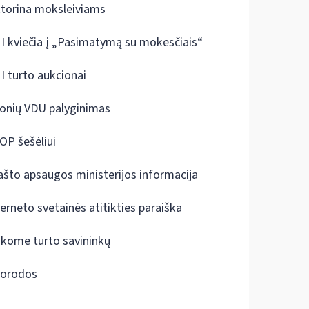
ktorina moksleiviams
I kviečia į „Pasimatymą su mokesčiais“
I turto aukcionai
onių VDU palyginimas
OP šešėliui
ašto apsaugos ministerijos informacija
terneto svetainės atitikties paraiška
škome turto savininkų
orodos