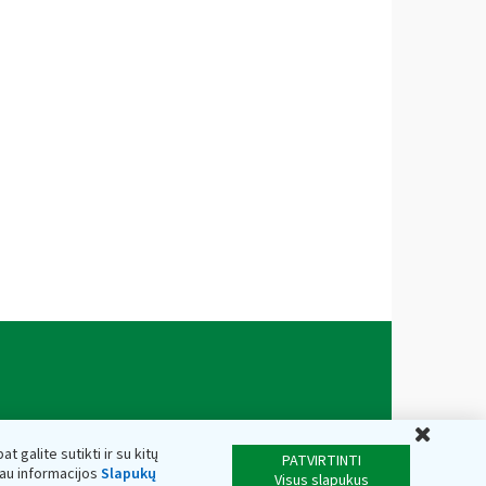
Uždar
t galite sutikti ir su kitų
PATVIRTINTI
iau informacijos
Slapukų
Visus slapukus