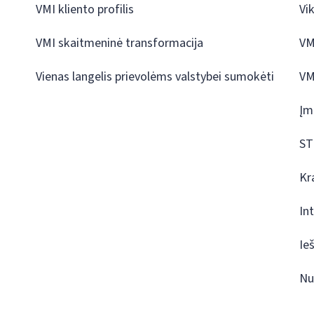
VMI kliento profilis
Vi
VMI skaitmeninė transformacija
VM
Vienas langelis prievolėms valstybei sumokėti
VM
Įm
ST
Kr
In
Ie
Nu