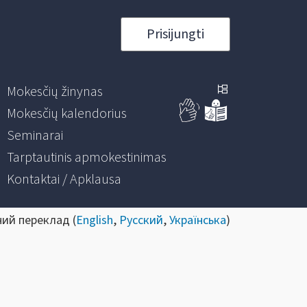
Prisijungti
Mokesčių žinynas
Mokesčių kalendorius
Seminarai
Tarptautinis apmokestinimas
Kontaktai / Apklausa
ний переклад (
English
,
Русский
,
Українська
)