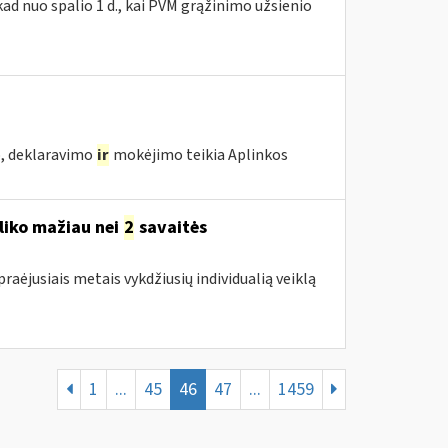
ad nuo spalio 1 d., kai PVM grąžinimo užsienio
o, deklaravimo
ir
mokėjimo teikia Aplinkos
liko mažiau nei
2
savaitės
raėjusiais metais vykdžiusių individualią veiklą
1
...
45
46
47
...
1459