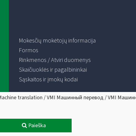
Mokesčių mokėtojų informacija
Formos
Rinkmenos / Atviri duomenys
Skaičiuoklės ir pagalbininkai
Sąskaitos ir įmokų kodai
Machine translation / VMI Машинный перевод / VMI Машин
Paieška