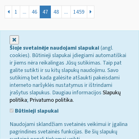
1
...
46
47
48
...
1459
Uždaryti
Šioje svetainėje naudojami slapukai
(angl.
cookies). Būtinieji slapukai įdiegiami automatiškai
ir jiems nėra reikalingas Jūsų sutikimas. Taip pat
galite sutikti ir su kitų slapukų naudojimu. Savo
sutikimą bet kada galėsite atšaukti pakeisdami
interneto naršyklės nustatymus ir ištrindami
įrašytus slapukus. Daugiau informacijos
Slapukų
politika
;
Privatumo politika.
Būtinieji slapukai
Naudojami sklandžiam svetainės veikimui ir įgalina
pagrindines svetainės funkcijas. Be šių slapukų