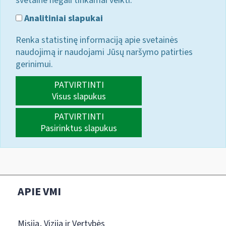
svetainė negali tinkamai veikti.
Analitiniai slapukai
Renka statistinę informaciją apie svetainės
naudojimą ir naudojami Jūsų naršymo patirties
gerinimui.
PATVIRTINTI
Visus slapukus
PATVIRTINTI
Pasirinktus slapukus
APIE VMI
Misija, Vizija ir Vertybės