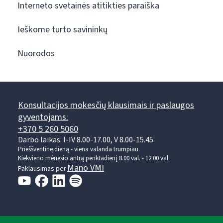
Interneto svetainės atitikties paraiška
Ieškome turto savininkų
Nuorodos
Konsultacijos mokesčių klausimais ir paslaugos
gyventojams:
+370 5 260 5060
Darbo laikas: I-IV 8.00-17.00, V 8.00-15.45.
Prieššventinę dieną - viena valanda trumpiau.
Kiekvieno mėnesio antrą penktadienį 8.00 val. - 12.00 val.
Mano VMI
Paklausimas per