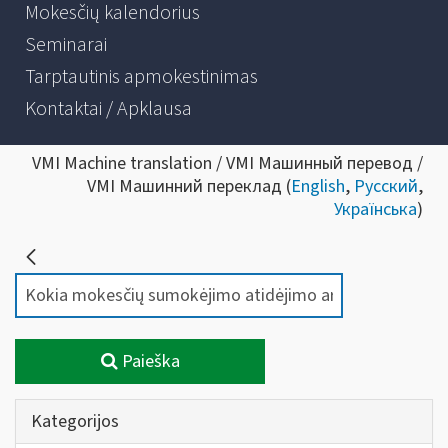
Mokesčių kalendorius
Seminarai
Tarptautinis apmokestinimas
Kontaktai / Apklausa
VMI Machine translation / VMI Машинный перевод /
VMI Машинний переклад (
English
,
Русский
,
Українська
)
Paieška
Kategorijos