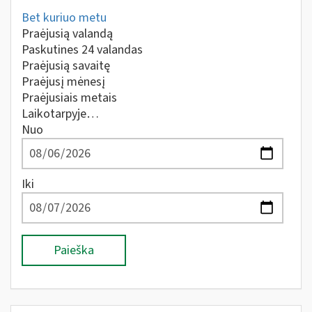
Bet kuriuo metu
Praėjusią valandą
Paskutines 24 valandas
Praėjusią savaitę
Praėjusį mėnesį
Praėjusiais metais
Laikotarpyje…
Nuo
Iki
Paieška