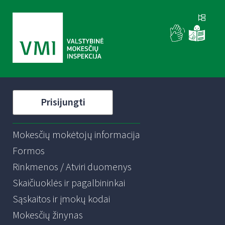
Prisijungti
Mokesčių mokėtojų informacija
Formos
Rinkmenos / Atviri duomenys
Skaičiuoklės ir pagalbininkai
Sąskaitos ir įmokų kodai
Mokesčių žinynas