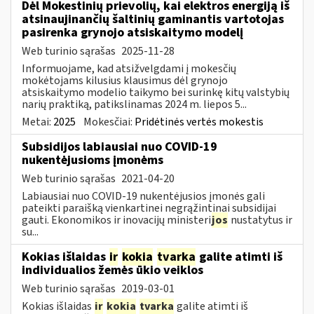
Dėl Mokestinių prievolių, kai elektros energiją iš
atsinaujinančių šaltinių gaminantis vartotojas
pasirenka grynojo atsiskaitymo modelį
Web turinio sąrašas
2025-11-28
Informuojame, kad atsižvelgdami į mokesčių
mokėtojams kilusius klausimus dėl grynojo
atsiskaitymo modelio taikymo bei surinkę kitų valstybių
narių praktiką, patikslinamas 2024 m. liepos 5...
Metai:
2025
Mokesčiai:
Pridėtinės vertės mokestis
Subsidijos labiausiai nuo COVID-19
nukentėjusioms įmonėms
Web turinio sąrašas
2021-04-20
Labiausiai nuo COVID-19 nukentėjusios įmonės gali
pateikti paraišką vienkartinei negrąžintinai subsidijai
gauti. Ekonomikos ir inovacijų ministeri
jos
nustatytus ir
su...
Kokias išlaidas
ir
kokia
tvarka
galite atimti iš
individualios žemės ūkio veiklos
Web turinio sąrašas
2019-03-01
Kokias išlaidas
ir
kokia
tvarka
galite atimti iš