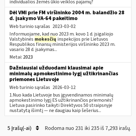
individualios žemės ūkio veiklos pajamų?
Dėl VMI prie FM viršininko 2004 m. balandžio 28
d. įsakymo VA-64 pakeitimo
Web turinio sąrašas
2023-03-02
Informuojame, kad nuo 2023 m. kovo 1 d. įsigaliojo
Valstybinės
mokesčių
inspekcijos prie Lietuvos
Respublikos finansų ministerijos viršininko 2023 m.
vasario 28 d. įsakymas...
Metai:
2023
Dažniausiai užduodami klausimai apie
minimalų apmokestinimo lygį užtikrinančias
priemones Lietuvoje
Web turinio sąrašas
2026-03-12
1.Nuo kada Lietuvoje bus įgyvendinamos minimalų
apmokestinimo lygį ES užtikrinančios priemonės?
Lietuva pasirinko taikyti Direktyvos 50 straipsnyje
nustatytą išimtį — ne daugiau kaip šešerius...
5 Įrašų(-ai)
Rodoma nuo 231 iki 235 iš 7,293 irašų.