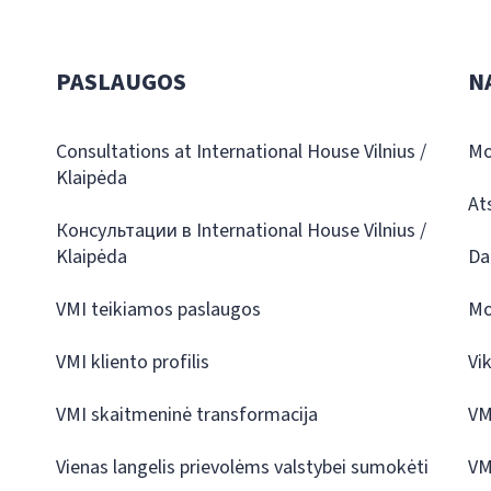
PASLAUGOS
N
Consultations at International House Vilnius /
Mo
Klaipėda
At
Консультации в International House Vilnius /
Klaipėda
Da
VMI teikiamos paslaugos
Mo
VMI kliento profilis
Vi
VMI skaitmeninė transformacija
VM
Vienas langelis prievolėms valstybei sumokėti
VM