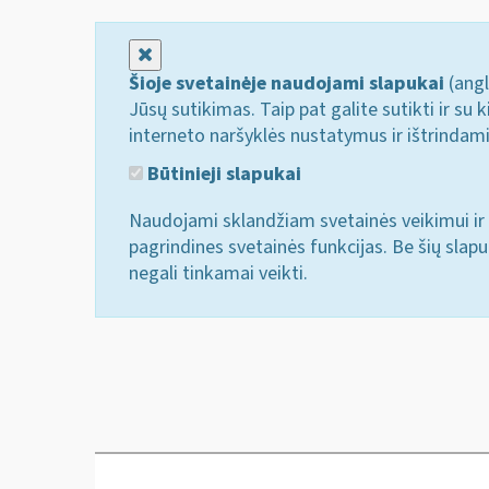
Uždaryti
Šioje svetainėje naudojami slapukai
(angl
Jūsų sutikimas. Taip pat galite sutikti ir s
interneto naršyklės nustatymus ir ištrindam
Būtinieji slapukai
Naudojami sklandžiam svetainės veikimui ir 
pagrindines svetainės funkcijas. Be šių slap
negali tinkamai veikti.