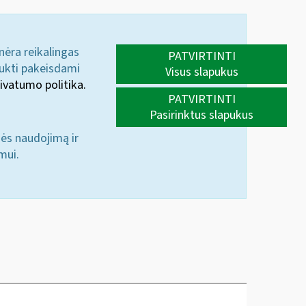
 nėra reikalingas
PATVIRTINTI
aukti pakeisdami
Visus slapukus
ivatumo politika.
PATVIRTINTI
Pasirinktus slapukus
nės naudojimą ir
mui.