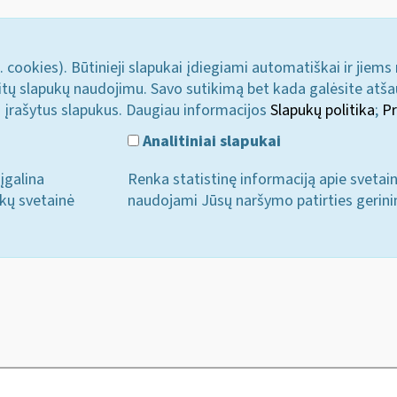
. cookies). Būtinieji slapukai įdiegiami automatiškai ir jiems
u kitų slapukų naudojimu. Savo sutikimą bet kada galėsite atš
i įrašytus slapukus. Daugiau informacijos
Slapukų politika
;
Pr
Analitiniai slapukai
įgalina
Renka statistinę informaciją apie svetai
ukų svetainė
naudojami Jūsų naršymo patirties gerini