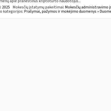
enų apie praneštinus kriptoturto naudotojus...
:
2025
Mokesčių įstatymų pakeitimai:
Mokesčių administravimo į
o kategorijos:
Prašymai, pažymos ir mokėjimo duomenys » Duomenų