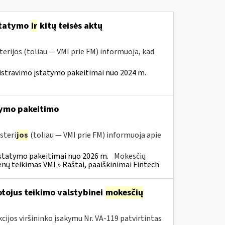
statymo
ir
kitų teisės aktų
erijos (toliau — VMI prie FM) informuoja, kad
istravimo įstatymo pakeitimai nuo 2024 m.
ymo pakeitimo
steri
jos
(toliau — VMI prie FM) informuoja apie
statymo pakeitimai nuo 2026 m.
Mokesčių
 teikimas VMI » Raštai, paaiškinimai Fintech
tojus teikimo valstybinei
mokesčių
cijos viršininko įsakymu Nr. VA-119 patvirtintas