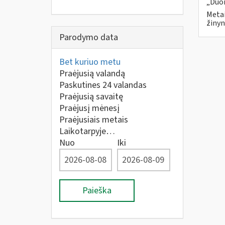
„Duom
Metai
žinyn
Parodymo data
Bet kuriuo metu
Praėjusią valandą
Paskutines 24 valandas
Praėjusią savaitę
Praėjusį mėnesį
Praėjusiais metais
Laikotarpyje…
Nuo
Iki
Paieška