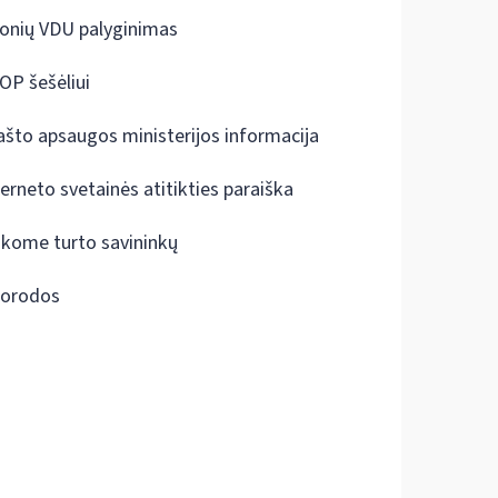
onių VDU palyginimas
OP šešėliui
ašto apsaugos ministerijos informacija
terneto svetainės atitikties paraiška
škome turto savininkų
orodos