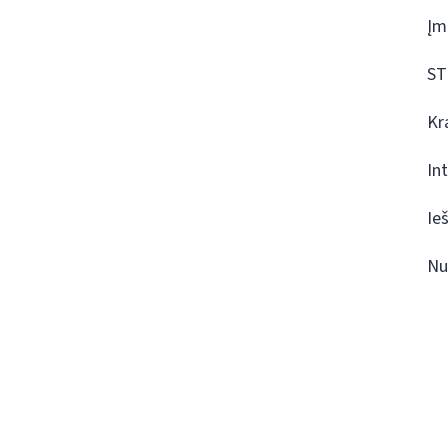
Įm
ST
Kr
In
Ie
Nu