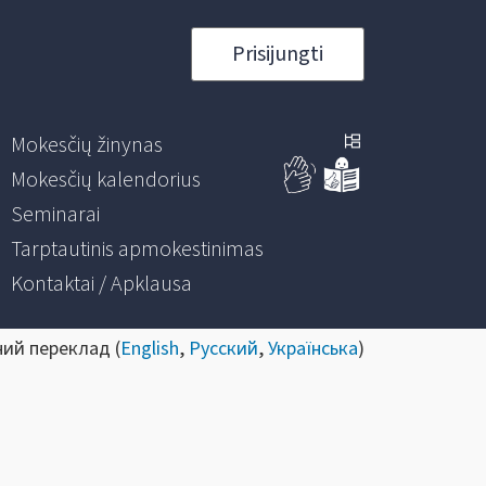
Prisijungti
Mokesčių žinynas
Mokesčių kalendorius
Seminarai
Tarptautinis apmokestinimas
Kontaktai / Apklausa
ний переклад (
English
,
Русский
,
Українська
)