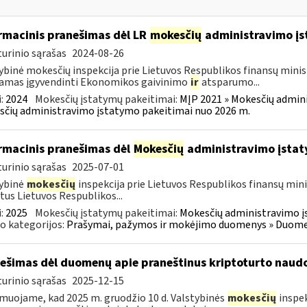
rmacinis pranešimas dėl LR
mokesčių
administravimo į
urinio sąrašas
2024-08-26
ybinė mokesčių inspekcija prie Lietuvos Respublikos finansų minist
amas įgyvendinti Ekonomikos gaivinimo
ir
atsparumo...
:
2024
Mokesčių įstatymų pakeitimai:
MĮP 2021 » Mokesčių admin
čių administravimo įstatymo pakeitimai nuo 2026 m.
rmacinis pranešimas dėl
Mokesčių
administravimo įstat
urinio sąrašas
2025-07-01
ybinė
mokesčių
inspekcija prie Lietuvos Respublikos finansų mini
tus Lietuvos Respublikos...
:
2025
Mokesčių įstatymų pakeitimai:
Mokesčių administravimo į
o kategorijos:
Prašymai, pažymos ir mokėjimo duomenys » Duomenų
ešimas dėl duomenų apie praneštinus kriptoturto naudo
urinio sąrašas
2025-12-15
muojame, kad 2025 m. gruodžio 10 d. Valstybinės
mokesčių
inspek