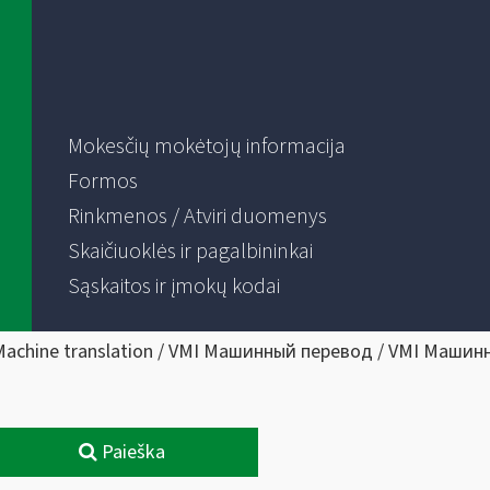
Mokesčių mokėtojų informacija
Formos
Rinkmenos / Atviri duomenys
Skaičiuoklės ir pagalbininkai
Sąskaitos ir įmokų kodai
Machine translation / VMI Машинный перевод / VMI Машин
Paieška