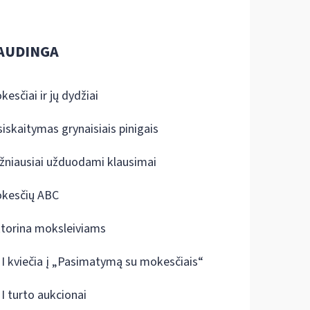
AUDINGA
kesčiai ir jų dydžiai
siskaitymas grynaisiais pinigais
žniausiai užduodami klausimai
kesčių ABC
ktorina moksleiviams
I kviečia į „Pasimatymą su mokesčiais“
I turto aukcionai