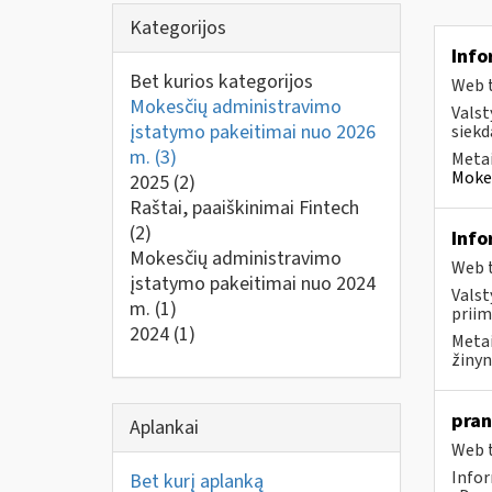
Kategorijos
Info
Bet kurios kategorijos
Web t
Mokesčių administravimo
Valst
įstatymo pakeitimai nuo 2026
siekd
m.
(3)
Metai
Mokes
2025
(2)
Raštai, paaiškinimai Fintech
(2)
Info
Mokesčių administravimo
Web t
įstatymo pakeitimai nuo 2024
Valst
m.
(1)
priim
2024
(1)
Metai
žinyn
pran
Aplankai
Web t
Infor
Bet kurį aplanką