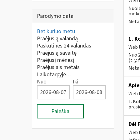
Web t
Nuola
mokes
Parodymo data
Metai
Bet kuriuo metu
Praėjusią valandą
1. K
Paskutines 24 valandas
Web t
Praėjusią savaitę
Nuo 2
Praėjusį mėnesį
(t. y.
Praėjusiais metais
Metai
Laikotarpyje…
Nuo
Iki
Apie
Web t
1. Ko
prasi
Paieška
Dėl 
Web t