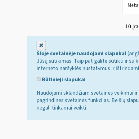
Metai
10 Įra
Uždaryti
Šioje svetainėje naudojami slapukai
(angl
Jūsų sutikimas. Taip pat galite sutikti ir s
interneto naršyklės nustatymus ir ištrindam
Būtinieji slapukai
Naudojami sklandžiam svetainės veikimui ir 
pagrindines svetainės funkcijas. Be šių slap
negali tinkamai veikti.