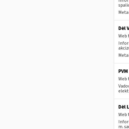
Infor
spali
Metai
Dėl 
Web t
Infor
akciz
Metai
PVM 
Web t
Vadov
elekt
Dėl 
Web t
Infor
m. sau