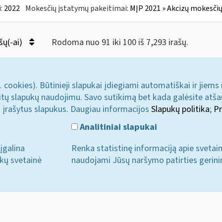
:
2022
Mokesčių įstatymų pakeitimai:
MĮP 2021 » Akcizų mokesčių
šų(-ai)
Rodoma nuo 91 iki 100 iš 7,293 irašų.
. cookies). Būtinieji slapukai įdiegiami automatiškai ir jiems
u kitų slapukų naudojimu. Savo sutikimą bet kada galėsite atš
i įrašytus slapukus. Daugiau informacijos
Slapukų politika
;
Pr
Analitiniai slapukai
įgalina
Renka statistinę informaciją apie svetai
ukų svetainė
naudojami Jūsų naršymo patirties gerini