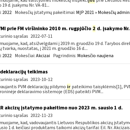
muojame, kad Valstybinės mokesčių inspekci
jos
prie Lietuvos Res
o 19 d. įsakymu Nr. VA-81...
:
2022
Mokesčių įstatymų pakeitimai:
MĮP 2021 » Mokesčių admin
VMI prie FM viršininko 2010 m. rugpjūčio
2
d. įsakymo Nr.
urinio sąrašas
2022-07-11
muojame, kad, atsižvelgdami į 2019 m. gruodžio 19 d. Tarybos dire
ų tvarka, nuostatas, į 2021 m. gruodžio 16 d....
:
2022
Mokesčiai:
Akcizai
Pagrindinis:
Mokesčio naujiena
deklaracijų teikimas
urinio sąrašas
2023-10-12
aujantis PVM deklaracijų pildymo
ir
pateikimo taisyklėmis[1], PVM
roninėje deklaravimo sistemoje (EDS) pateikti PVM...
LR akcizų įstatymo pakeitimo nuo 2023 m. sausio 1 d.
urinio sąrašas
2022-11-23
muojame, kad, vadovaujantis Lietuvos Respublikos akcizų įstatymo 
sio 1 d. keičiasi produktams taikomi akcizų tarifai: Eil. Nr. Akcizais.