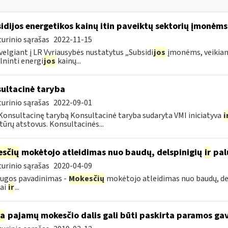
idijos energetikos kainų itin paveiktų sektorių įmonėms
urinio sąrašas
2022-11-15
velgiant į LR Vyriausybės nustatytus „Subsidi
jos
įmonėms, veikianč
lninti energi
jos
kainų...
ultacinė taryba
urinio sąrašas
2022-09-01
Konsultacinę tarybą Konsultacinė taryba sudaryta VMI iniciatyva
i
tūrų atstovus. Konsultacinės...
sčių
mokėtojo atleidimas nuo baudų, delspinigių
ir
pal
urinio sąrašas
2020-04-09
ugos pavadinimas -
Mokesčių
mokėtojo atleidimas nuo baudų, de
iai
ir
...
ia
pajamų mokesčio dalis gali būti paskirta paramos g