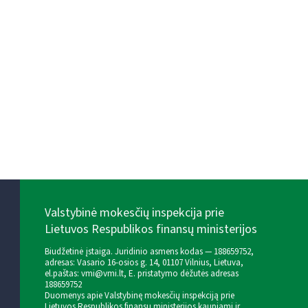
Valstybinė mokesčių inspekcija prie
Lietuvos Respublikos finansų ministerijos
Biudžetinė įstaiga. Juridinio asmens kodas — 188659752,
adresas: Vasario 16-osios g. 14, 01107 Vilnius, Lietuva,
el.paštas:
vmi@vmi.lt
, E. pristatymo dėžutės adresas
188659752
Duomenys apie Valstybinę mokesčių inspekciją prie
Lietuvos Respublikos finansų ministerijos kaupiami ir