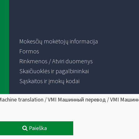
Mokesčių mokėtojų informacija
Formos
Rinkmenos / Atviri duomenys
Skaičiuoklės ir pagalbininkai
Sąskaitos ir įmokų kodai
Machine translation / VMI Машинный перевод / VMI Машин
Paieška