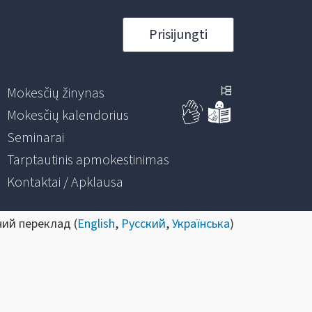
Prisijungti
Mokesčių žinynas
Mokesčių kalendorius
Seminarai
Tarptautinis apmokestinimas
Kontaktai / Apklausa
ний переклад (
English
,
Русский
,
Українська
)