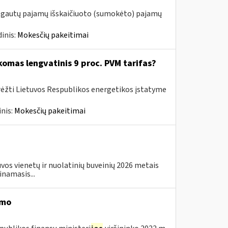
m. gautų pajamų išskaičiuoto (sumokėto) pajamų
inis:
Mokesčių pakeitimai
komas lengvatinis 9 proc. PVM tarifas?
rėžti Lietuvos Respublikos energetikos įstatyme
nis:
Mokesčių pakeitimai
os vienetų ir nuolatinių buveinių 2026 metais
inamasis...
imo