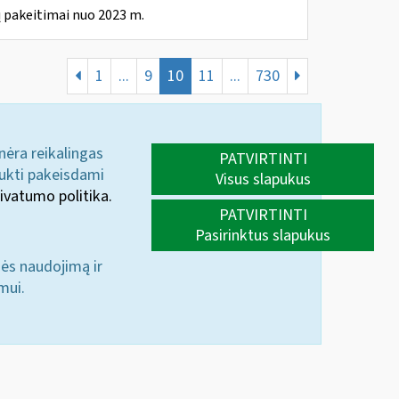
 pakeitimai nuo 2023 m.
1
...
9
10
11
...
730
 nėra reikalingas
PATVIRTINTI
aukti pakeisdami
Visus slapukus
ivatumo politika.
PATVIRTINTI
Pasirinktus slapukus
nės naudojimą ir
mui.