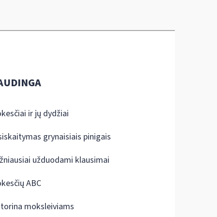
AUDINGA
kesčiai ir jų dydžiai
siskaitymas grynaisiais pinigais
žniausiai užduodami klausimai
kesčių ABC
ktorina moksleiviams