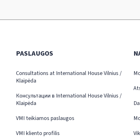
PASLAUGOS
N
Consultations at International House Vilnius /
Mo
Klaipėda
At
Консультации в International House Vilnius /
Klaipėda
Da
VMI teikiamos paslaugos
Mo
VMI kliento profilis
Vi