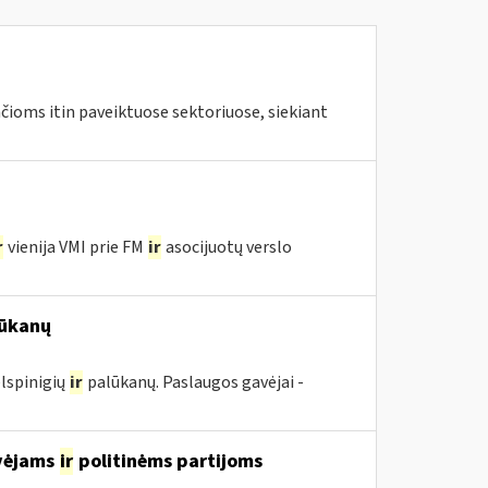
ioms itin paveiktuose sektoriuose, siekiant
r
vienija VMI prie FM
ir
asocijuotų verslo
ūkanų
lspinigių
ir
palūkanų. Paslaugos gavėjai -
avėjams
ir
politinėms partijoms