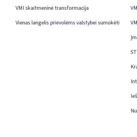
VMI skaitmeninė transformacija
VM
Vienas langelis prievolėms valstybei sumokėti
VM
Įm
ST
Kr
In
Ie
Nu