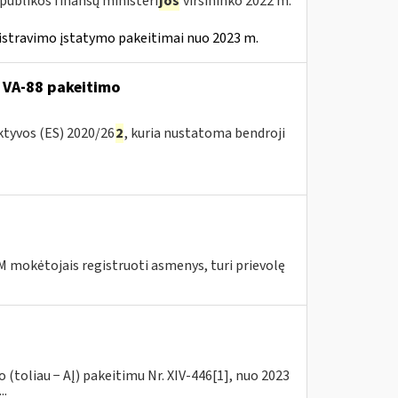
publikos finansų ministeri
jos
viršininko 2022 m.
istravimo įstatymo pakeitimai nuo 2023 m.
 VA-88 pakeitimo
ktyvos (ES) 2020/26
2
, kuria nustatoma bendroji
 mokėtojais registruoti asmenys, turi prievolę
(toliau − AĮ) pakeitimu Nr. XIV-446[1], nuo 2023
..