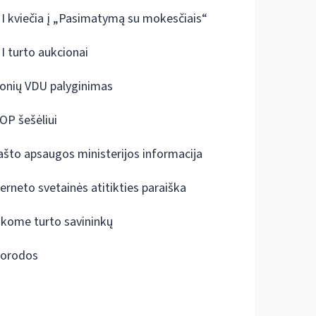
I kviečia į „Pasimatymą su mokesčiais“
I turto aukcionai
onių VDU palyginimas
OP šešėliui
ašto apsaugos ministerijos informacija
terneto svetainės atitikties paraiška
škome turto savininkų
orodos