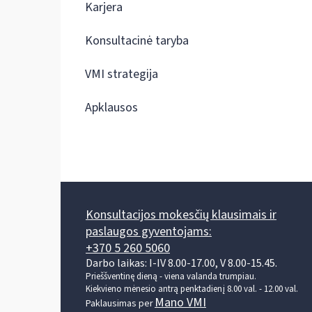
Karjera
Konsultacinė taryba
VMI strategija
Apklausos
Konsultacijos mokesčių klausimais ir
paslaugos gyventojams:
+370 5 260 5060
Darbo laikas: I-IV 8.00-17.00, V 8.00-15.45.
Prieššventinę dieną - viena valanda trumpiau.
Kiekvieno mėnesio antrą penktadienį 8.00 val. - 12.00 val.
Mano VMI
Paklausimas per