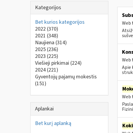
Kategorijos
Subs
Bet kurios kategorijos
Web t
2022
(370)
Atsiž
2021
(348)
sušve
Naujiena
(314)
2025
(236)
Kons
2023
(225)
Web t
Viešieji pirkimai
(224)
Apie 
2024
(221)
struk
Gyventojų pajamų mokestis
(151)
Moke
Web t
Pasla
Aplankai
Fizin
Bet kurį aplanką
Kok