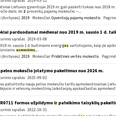
urinio sąrašas
2019-03-12
tiniai Lietuvos gyventojai 2019 m. gali paskirti tokias nuo 2018 
čio dalis: iki
2
procentų pajamų mokesčio —...
 (Archyvas):
2019
Mokesčiai:
Gyventojų pajamų mokestis
Pagrind
okiai parduodamai medienai nuo 2019 m. sausio 1 d. tai
urinio sąrašas
2019-03-08
019 m. sausio 1 d. buitiniams energi
jos
vartotojams, kaip jie apib
 fiziniams
asmenims
,...
 (Archyvas):
2019
Mokesčiai:
Pridėtinės vertės mokestis
Pagrindi
 pelno mokesčio įstatymo pakeitimus nuo 2026 m.
urinio sąrašas
2025-09-02
kiu patvirtintu nauju pelno mokesčio tarifu apmokestinamas Lietuv
dėjusio ir vėlesnių mokestinių laikotarpių apskaičiuotas apmokest
FR0711 formos užpildymo
ir
pateikimo taisyklių pakeit
urinio sąrašas
2022-10-31