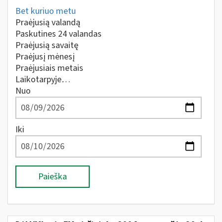
Bet kuriuo metu
Praėjusią valandą
Paskutines 24 valandas
Praėjusią savaitę
Praėjusį mėnesį
Praėjusiais metais
Laikotarpyje…
Nuo
Iki
Paieška