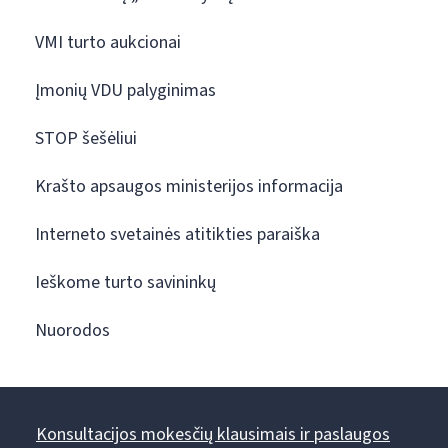
VMI turto aukcionai
Įmonių VDU palyginimas
STOP šešėliui
Krašto apsaugos ministerijos informacija
Interneto svetainės atitikties paraiška
Ieškome turto savininkų
Nuorodos
Konsultacijos mokesčių klausimais ir paslaugos