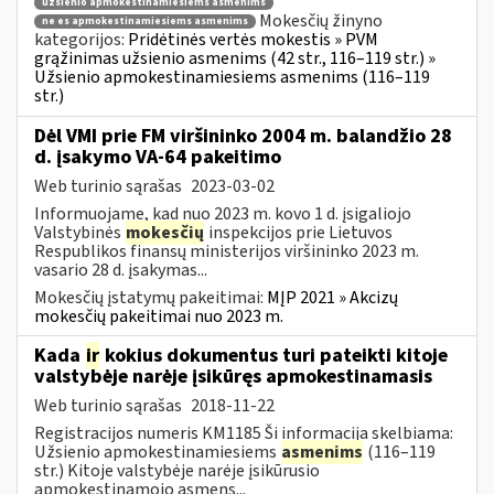
užsienio apmokestinamiesiems asmenims
Mokesčių žinyno
ne es apmokestinamiesiems asmenims
kategorijos:
Pridėtinės vertės mokestis » PVM
grąžinimas užsienio asmenims (42 str., 116–119 str.) »
Užsienio apmokestinamiesiems asmenims (116–119
str.)
Dėl VMI prie FM viršininko 2004 m. balandžio 28
d. įsakymo VA-64 pakeitimo
Web turinio sąrašas
2023-03-02
Informuojame, kad nuo 2023 m. kovo 1 d. įsigaliojo
Valstybinės
mokesčių
inspekcijos prie Lietuvos
Respublikos finansų ministerijos viršininko 2023 m.
vasario 28 d. įsakymas...
Mokesčių įstatymų pakeitimai:
MĮP 2021 » Akcizų
mokesčių pakeitimai nuo 2023 m.
Kada
ir
kokius dokumentus turi pateikti kitoje
valstybėje narėje įsikūręs apmokestinamasis
Web turinio sąrašas
2018-11-22
Registracijos numeris KM1185 Ši informacija skelbiama:
Užsienio apmokestinamiesiems
asmenims
(116–119
str.) Kitoje valstybėje narėje įsikūrusio
apmokestinamojo asmens...