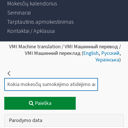
Mokesčių kalendorius
Seminarai
Tarptautinis apmokestinimas
Kontaktai / Apklausa
VMI Machine translation / VMI Машинный перевод /
VMI Машинний переклад (
English
,
Русский
,
Українська
)
Paieška
Parodymo data