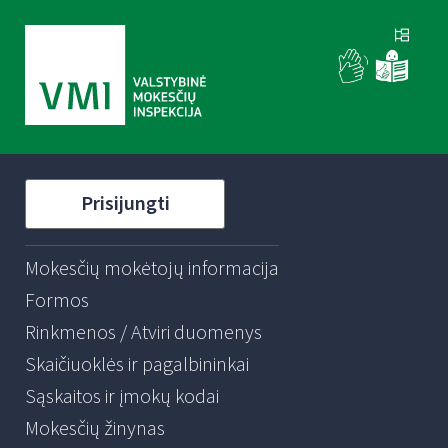
Prisijungti
Mokesčių mokėtojų informacija
Formos
Rinkmenos / Atviri duomenys
Skaičiuoklės ir pagalbininkai
Sąskaitos ir įmokų kodai
Mokesčių žinynas