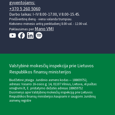
gyventojams:
+370 5 260 5060
Darbo laikas: I-IV 8.00-17.00, V 8.00-15.45.
Prieššventinę dieną - viena valanda trumpiau.
Kiekvieno mėnesio antrą penktadienį 8.00 val. - 12.00 val.
Mano VMI
Paklausimas per
Valstybinė mokesčių inspekcija prie Lietuvos
Respublikos finansų ministerijos
Biudžetinė įstaiga. Juridinio asmens kodas — 188659752,
adresas: Vasario 16-osios g. 14, 01107 Vilnius, Lietuva, el.paštas:
vmi@vmi.lt
, E. pristatymo dėžutės adresas 188659752
Duomenys apie Valstybinę mokesčių inspekciją prie Lietuvos
Respublikos finansų ministerijos kaupiami ir saugomi Juridinių
asmenų registre