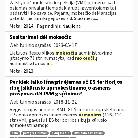
Valstybinė mokesčių inspekcija (VMI) primena, kad
pajamas privalantiems deklaruoti gyventojams tai
padaryti liko savaitė. Pajamų mokesčio deklaracijas
pateikti jie turi iki gegužės 2 d. Šiuo metu...
Metai:
2024
Pagrindinis:
Naujiena
Susitarimai dėl mokesčio
Web turinio sąrašas
2023-05-17
Lietuvos Respublikos
mokesčių
administravimo
įstatymo 71 str. numatyta, kad
mokesčių
administratorius
ir
...
Metai:
2023
Per kiek laiko išnagrinėjamas už ES teritorijos
ribų įsikūrusio apmokestinamojo asmens
prašymas dėl PVM grąžinimo?
Web turinio sąrašas
2018-11-22
Registracijos numeris KM1181 Ši informacija skelbiama:
Užsienio apmokestinamiesiems
asmenims
(116–119
str.) VMI, gavusi už ES teritorijos ribų įsikūrusio
apmokestinamojo...
pvm
pvm grąžinimas
pvmį 119 str
užsienio asmenims