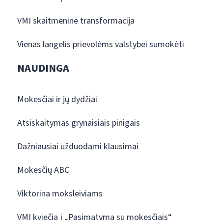
VMI skaitmeninė transformacija
Vienas langelis prievolėms valstybei sumokėti
NAUDINGA
Mokesčiai ir jų dydžiai
Atsiskaitymas grynaisiais pinigais
Dažniausiai užduodami klausimai
Mokesčių ABC
Viktorina moksleiviams
VMI kviečia į „Pasimatymą su mokesčiais“