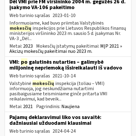
Dėl VMI prie FM viršininko 2004 m. gegužės 26 d.
įsakymo VA-106 pakeitimo
Web turinio sąrašas
2023-01-10
Informuojame, kad buvo priimtas Valstybinės
mokesčių
inspekcijos prie Lietuvos Respublikos finansų
ministerijos viršininko 2023 m. sausio 5 d. įsakymas Nr.
VA-3 „Dėl...
Metai:
2023
Mokesčių įstatymų pakeitimai:
MĮP 2021 »
Akcizų mokesčių pakeitimai nuo 2023 m.
VMI:
po
galutinės nutarties – galimybė
milijoninę nepriemoką išsireikalauti iš vadovo
Web turinio sąrašas
2021-10-14
Valstybinė
mokesčių
inspekcija (toliau – VMI)
informuoja, jog neskundžiama nutartimi
pasibaigusiame teisminiame ginče pritarta VMI
reikalavimui, kad beveik...
Metai:
2021
Pagrindinis:
Naujiena
Pajamų deklaravimui liko vos savaitė:
dažniausiai užduodami klausimai
Web turinio sąrašas
2024-04-24