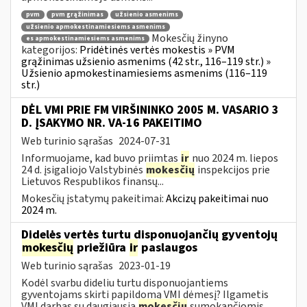
pvm
pvm grąžinimas
užsienio asmenims
užsienio apmokestinamiesiems asmenims
Mokesčių žinyno
es apmokestinamiesiems asmenims
kategorijos:
Pridėtinės vertės mokestis » PVM
grąžinimas užsienio asmenims (42 str., 116–119 str.) »
Užsienio apmokestinamiesiems asmenims (116–119
str.)
DĖL VMI PRIE FM VIRŠININKO 2005 M. VASARIO 3
D. ĮSAKYMO NR. VA-16 PAKEITIMO
Web turinio sąrašas
2024-07-31
Informuojame, kad buvo priimtas
ir
nuo 2024 m. liepos
24 d. įsigaliojo Valstybinės
mokesčių
inspekcijos prie
Lietuvos Respublikos finansų...
Mokesčių įstatymų pakeitimai:
Akcizų pakeitimai nuo
2024 m.
Didelės vertės turtu disponuojančių gyventojų
mokesčių
priežiūra
ir
paslaugos
Web turinio sąrašas
2023-01-19
Kodėl svarbu dideliu turtu disponuojantiems
gyventojams skirti papildomą VMI dėmesį? Ilgametis
VMI darbas su daugiausia
mokesčių
sumokančiomis