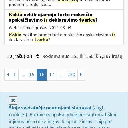
įmonėmis rodo, kad ...
Kokia
nekilnojamojo turto mokesčio
apskaičiavimo
ir
deklaravimo
tvarka
?
Web turinio sąrašas
2019-03-04
Kokia
nekilnojamojo turto mokesčio apskaičiavimo
ir
deklaravimo
tvarka
?
10 Įrašų(-ai)
Rodoma nuo 151 iki 160 iš 7,297 irašų.
1
...
15
16
17
...
730
Uždaryti
Šioje svetainėje naudojami slapukai
(angl.
cookies). Būtinieji slapukai įdiegiami automatiškai
ir jiems nėra reikalingas Jūsų sutikimas. Taip pat