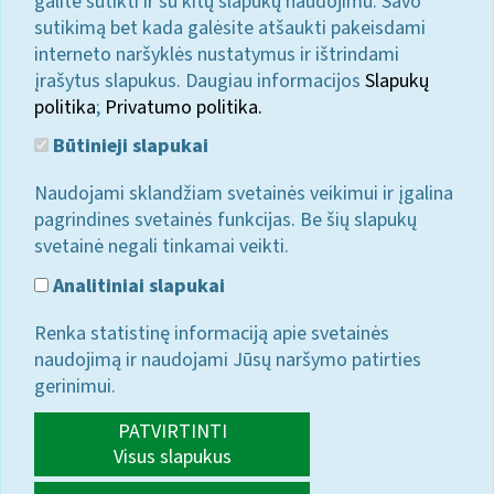
galite sutikti ir su kitų slapukų naudojimu. Savo
sutikimą bet kada galėsite atšaukti pakeisdami
interneto naršyklės nustatymus ir ištrindami
įrašytus slapukus. Daugiau informacijos
Slapukų
politika
;
Privatumo politika.
Būtinieji slapukai
Naudojami sklandžiam svetainės veikimui ir įgalina
pagrindines svetainės funkcijas. Be šių slapukų
svetainė negali tinkamai veikti.
Analitiniai slapukai
Renka statistinę informaciją apie svetainės
naudojimą ir naudojami Jūsų naršymo patirties
gerinimui.
PATVIRTINTI
Visus slapukus