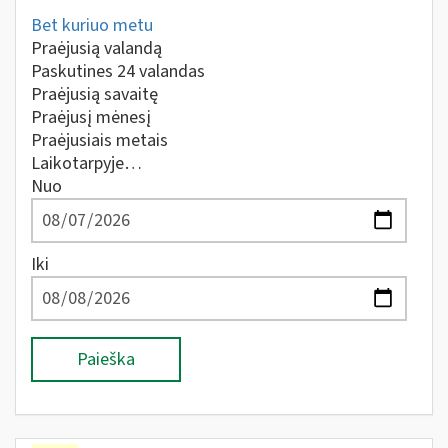
Bet kuriuo metu
Praėjusią valandą
Paskutines 24 valandas
Praėjusią savaitę
Praėjusį mėnesį
Praėjusiais metais
Laikotarpyje…
Nuo
Iki
Paieška