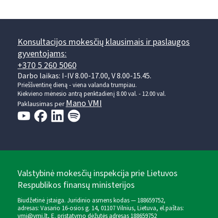
Konsultacijos mokesčių klausimais ir paslaugos
gyventojams:
+370 5 260 5060
Darbo laikas: I-IV 8.00-17.00, V 8.00-15.45.
Prieššventinę dieną - viena valanda trumpiau.
Kiekvieno mėnesio antrą penktadienį 8.00 val. - 12.00 val.
Mano VMI
Paklausimas per
Valstybinė mokesčių inspekcija prie Lietuvos
Respublikos finansų ministerijos
Biudžetinė įstaiga. Juridinio asmens kodas — 188659752,
adresas: Vasario 16-osios g. 14, 01107 Vilnius, Lietuva, el.paštas:
vmi@vmi.lt
, E. pristatymo dėžutės adresas 188659752