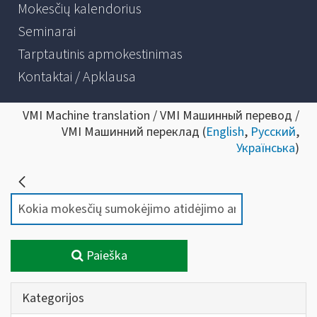
Mokesčių kalendorius
Seminarai
Tarptautinis apmokestinimas
Kontaktai / Apklausa
VMI Machine translation / VMI Машинный перевод /
VMI Машинний переклад (
English
,
Русский
,
Українська
)
Paieška
Kategorijos