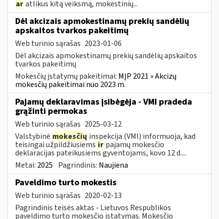
ar
atlikus kitą veiksmą, mokestinių...
Dėl akcizais apmokestinamų prekių sandėlių
apskaitos tvarkos pakeitimų
Web turinio sąrašas
2023-01-06
Dėl akcizais apmokestinamų prekių sandėlių apskaitos
tvarkos pakeitimų
Mokesčių įstatymų pakeitimai:
MĮP 2021 » Akcizų
mokesčių pakeitimai nuo 2023 m.
Pajamų deklaravimas įsibėgėja - VMI pradeda
grąžinti permokas
Web turinio sąrašas
2025-03-12
Valstybinė
mokesčių
inspekcija (VMI) informuoja, kad
teisingai užpildžiusiems
ir
pajamų mokesčio
deklaracijas pateikusiems gyventojams, kovo 12 d....
Metai:
2025
Pagrindinis:
Naujiena
Paveldimo turto mokestis
Web turinio sąrašas
2020-02-13
Pagrindinis teisės aktas - Lietuvos Respublikos
paveldimo turto mokesčio įstatymas. Mokesčio