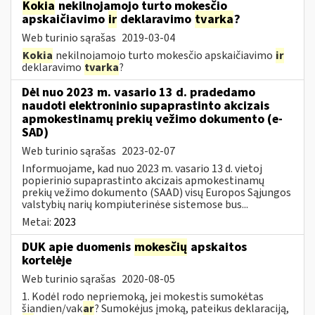
Kokia
nekilnojamojo turto mokesčio
apskaičiavimo
ir
deklaravimo
tvarka
?
Web turinio sąrašas
2019-03-04
Kokia
nekilnojamojo turto mokesčio apskaičiavimo
ir
deklaravimo
tvarka
?
Dėl nuo 2023 m. vasario 13 d. pradedamo
naudoti elektroninio supaprastinto akcizais
apmokestinamų prekių vežimo dokumento (e-
SAD)
Web turinio sąrašas
2023-02-07
Informuojame, kad nuo 2023 m. vasario 13 d. vietoj
popierinio supaprastinto akcizais apmokestinamų
prekių vežimo dokumento (SAAD) visų Europos Sąjungos
valstybių narių kompiuterinėse sistemose bus...
Metai:
2023
DUK apie duomenis
mokesčių
apskaitos
kortelėje
Web turinio sąrašas
2020-08-05
1. Kodėl rodo nepriemoką, jei mokestis sumokėtas
šiandien/vak
ar
? Sumokėjus įmoką, pateikus deklaraciją,