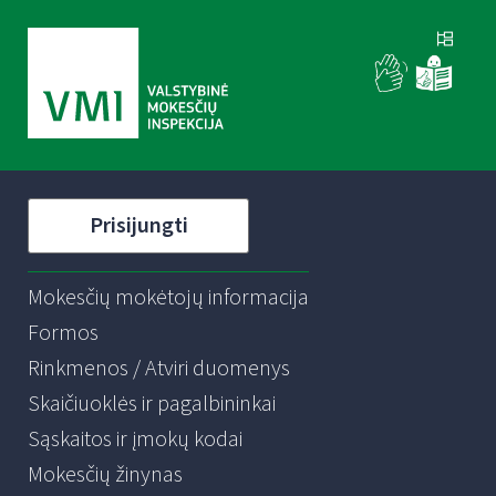
Prisijungti
Mokesčių mokėtojų informacija
Formos
Rinkmenos / Atviri duomenys
Skaičiuoklės ir pagalbininkai
Sąskaitos ir įmokų kodai
Mokesčių žinynas