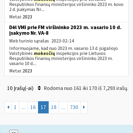
Respublikos finansų ministerijos viršininko 2023 m. kovo
2 d. įsakymas Nr....
Metai:
2023
Dėl VMI prie FM viršininko 2023 m. vasario 10 d.
įsakymo Nr. VA-8
Web turinio sąrašas
2023-02-14
Informuojame, kad nuo 2023 m. vasario 13 d. įsigaliojo
Valstybinės
mokesčių
inspekcijos prie Lietuvos
Respublikos finansų ministerijos viršininko 2023 m.
vasario 10 d....
Metai:
2023
10 Įrašų(-ai)
Rodoma nuo 161 iki 170 iš 7,293 irašų.
1
...
16
17
18
...
730