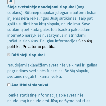
Uždaryti
Šioje svetainėje naudojami slapukai
(angl.
cookies). Būtinieji slapukai įdiegiami automatiškai
ir jiems nėra reikalingas Jūsų sutikimas. Taip pat
galite sutikti ir su kitų slapukų naudojimu. Savo
sutikimą bet kada galėsite atšaukti pakeisdami
interneto naršyklės nustatymus ir ištrindami
įrašytus slapukus. Daugiau informacijos
Slapukų
politika
;
Privatumo politika.
Būtinieji slapukai
Naudojami sklandžiam svetainės veikimui ir įgalina
pagrindines svetainės funkcijas. Be šių slapukų
svetainė negali tinkamai veikti.
Analitiniai slapukai
Renka statistinę informaciją apie svetainės
naudojimą ir naudojami Jūsų naršymo patirties