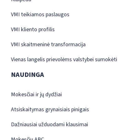
VMI teikiamos paslaugos
VMI kliento profilis
VMI skaitmeninė transformacija
Vienas langelis prievolėms valstybei sumokėti
NAUDINGA
Mokesčiai ir jų dydžiai
Atsiskaitymas grynaisiais pinigais
Dažniausiai užduodami klausimai
Mokesčių ABC