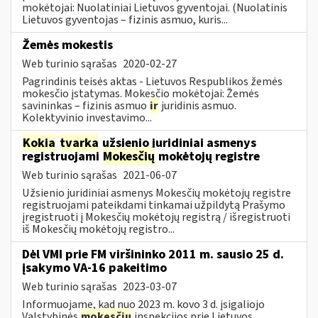
mokėtojai: Nuolatiniai Lietuvos gyventojai. (Nuolatinis
Lietuvos gyventojas – fizinis asmuo, kuris...
Žemės mokestis
Web turinio sąrašas
2020-02-27
Pagrindinis teisės aktas - Lietuvos Respublikos žemės
mokesčio įstatymas. Mokesčio mokėtojai: Žemės
savininkas – fizinis asmuo
ir
juridinis asmuo.
Kolektyvinio investavimo...
Kokia
tvarka
užsienio juridiniai asmenys
registruojami
Mokesčių
mokėtojų registre
Web turinio sąrašas
2021-06-07
Užsienio juridiniai asmenys Mokesčių mokėtojų registre
registruojami pateikdami tinkamai užpildytą Prašymo
įregistruoti į Mokesčių mokėtojų registrą / išregistruoti
iš Mokesčių mokėtojų registro...
Dėl VMI prie FM viršininko 2011 m. sausio 25 d.
įsakymo VA-16 pakeitimo
Web turinio sąrašas
2023-03-07
Informuojame, kad nuo 2023 m. kovo 3 d. įsigaliojo
Valstybinės
mokesčių
inspekcijos prie Lietuvos