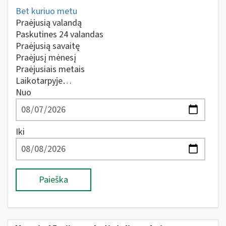
Bet kuriuo metu
Praėjusią valandą
Paskutines 24 valandas
Praėjusią savaitę
Praėjusį mėnesį
Praėjusiais metais
Laikotarpyje…
Nuo
Iki
Paieška