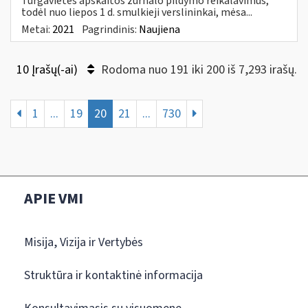
Turgavietės apskaitos žurnalo pildymo reikalavimus,
todėl nuo liepos 1 d. smulkieji verslininkai, mėsa...
Metai:
2021
Pagrindinis:
Naujiena
10 Įrašų(-ai)
Rodoma nuo 191 iki 200 iš 7,293 irašų.
1
...
19
20
21
...
730
APIE VMI
Misija, Vizija ir Vertybės
Struktūra ir kontaktinė informacija