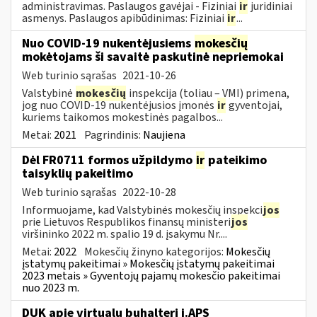
administravimas. Paslaugos gavėjai - Fiziniai
ir
juridiniai
asmenys. Paslaugos apibūdinimas: Fiziniai
ir
...
Nuo COVID-19 nukentėjusiems
mokesčių
mokėtojams ši savaitė paskutinė nepriemokai
Web turinio sąrašas
2021-10-26
Valstybinė
mokesčių
inspekcija (toliau – VMI) primena,
jog nuo COVID-19 nukentėjusios įmonės
ir
gyventojai,
kuriems taikomos mokestinės pagalbos...
Metai:
2021
Pagrindinis:
Naujiena
Dėl FR0711 formos užpildymo
ir
pateikimo
taisyklių pakeitimo
Web turinio sąrašas
2022-10-28
Informuojame, kad Valstybinės mokesčių inspekci
jos
prie Lietuvos Respublikos finansų ministeri
jos
viršininko 2022 m. spalio 19 d. įsakymu Nr....
Metai:
2022
Mokesčių žinyno kategorijos:
Mokesčių
įstatymų pakeitimai » Mokesčių įstatymų pakeitimai
2023 metais » Gyventojų pajamų mokesčio pakeitimai
nuo 2023 m.
DUK apie virtualų buhalterį i.APS