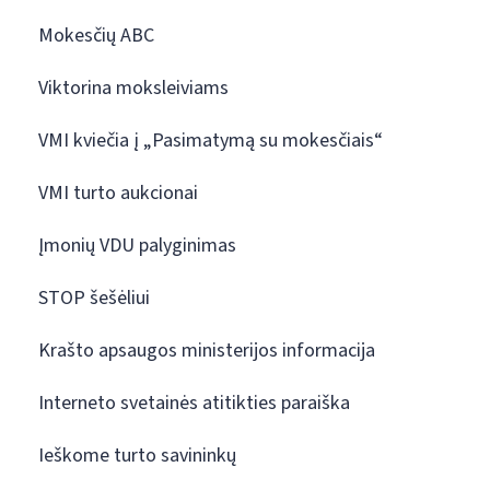
Mokesčių ABC
Viktorina moksleiviams
VMI kviečia į „Pasimatymą su mokesčiais“
VMI turto aukcionai
Įmonių VDU palyginimas
STOP šešėliui
Krašto apsaugos ministerijos informacija
Interneto svetainės atitikties paraiška
Ieškome turto savininkų