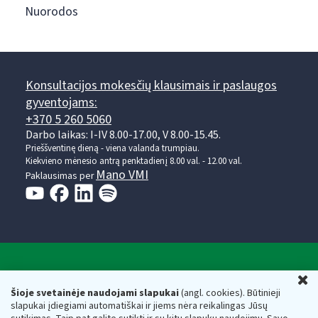
Nuorodos
Konsultacijos mokesčių klausimais ir paslaugos
gyventojams:
+370 5 260 5060
Darbo laikas: I-IV 8.00-17.00, V 8.00-15.45.
Prieššventinę dieną - viena valanda trumpiau.
Kiekvieno mėnesio antrą penktadienį 8.00 val. - 12.00 val.
Mano VMI
Paklausimas per
Valstybinė mokesčių inspekcija prie Lietuvos
U
Respublikos finansų ministerijos
Šioje svetainėje naudojami slapukai
(angl. cookies). Būtinieji
slapukai įdiegiami automatiškai ir jiems nėra reikalingas Jūsų
Biudžetinė įstaiga. Juridinio asmens kodas — 188659752,