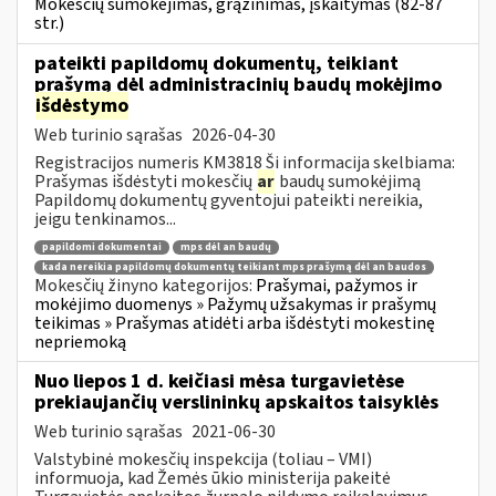
Mokesčių sumokėjimas, grąžinimas, įskaitymas (82-87
str.)
pateikti papildomų dokumentų, teikiant
prašymą dėl administracinių baudų mokėjimo
išdėstymo
Web turinio sąrašas
2026-04-30
Registracijos numeris KM3818 Ši informacija skelbiama:
Prašymas išdėstyti mokesčių
ar
baudų sumokėjimą
Papildomų dokumentų gyventojui pateikti nereikia,
jeigu tenkinamos...
papildomi dokumentai
mps dėl an baudų
kada nereikia papildomų dokumentų teikiant mps prašymą dėl an baudos
Mokesčių žinyno kategorijos:
Prašymai, pažymos ir
mokėjimo duomenys » Pažymų užsakymas ir prašymų
teikimas » Prašymas atidėti arba išdėstyti mokestinę
nepriemoką
Nuo liepos 1 d. keičiasi mėsa turgavietėse
prekiaujančių verslininkų apskaitos taisyklės
Web turinio sąrašas
2021-06-30
Valstybinė mokesčių inspekcija (toliau – VMI)
informuoja, kad Žemės ūkio ministerija pakeitė