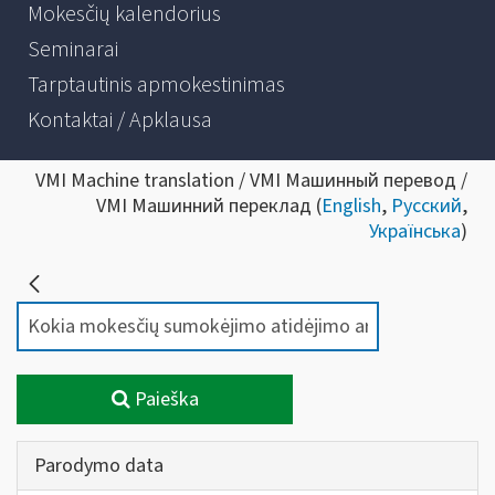
Mokesčių kalendorius
Seminarai
Tarptautinis apmokestinimas
Kontaktai / Apklausa
VMI Machine translation / VMI Машинный перевод /
VMI Машинний переклад (
English
,
Русский
,
Українська
)
Paieška
Parodymo data