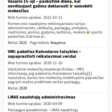
Vasario 15-oji – paskutinė diena, kai
nevėluojant galima deklaruoti
ir
sumokėti
mokesčius
Web turinio sąrašas
2021-02-11
Komercinio naudojimo nekilnojamasis turtas -
administracinės, viešbučių, paslaugų, prekybos,
maitinimo, poilsio, gydymo, kultūros, mokslo
ir
sporto
paskirties statiniai ar...
Metai:
2021
Pagrindinis:
Naujiena
VMI: pakeitus Kainodaros taisykles –
supaprastinti reikalavimai verslui
Web turinio sąrašas
2020-11-10
Valstybinė mokesčių inspekcija (toliau – VMI)
informuoja, jog pakeistos Kainodaros taisyklių[1]
nuostatos, kurios leis mokesčių mokėtojams paprasčiau
pagrįsti mažos pridėtinės vertės paslaugų...
Metai:
2020
i.MAS naudotojų administravimas
Web turinio sąrašas
2020-04-09
Paslaugos pavadinimas - i.MAS naudotojų