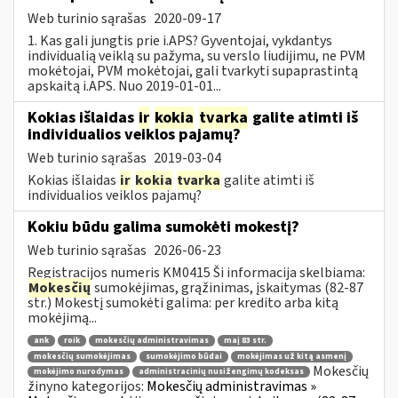
Web turinio sąrašas
2020-09-17
1. Kas gali jungtis prie i.APS? Gyventojai, vykdantys
individualią veiklą su pažyma, su verslo liudijimu, ne PVM
mokėtojai, PVM mokėtojai, gali tvarkyti supaprastintą
apskaitą i.APS. Nuo 2019-01-01...
Kokias išlaidas
ir
kokia
tvarka
galite atimti iš
individualios veiklos pajamų?
Web turinio sąrašas
2019-03-04
Kokias išlaidas
ir
kokia
tvarka
galite atimti iš
individualios veiklos pajamų?
Kokiu būdu galima sumokėti mokestį?
Web turinio sąrašas
2026-06-23
Registracijos numeris KM0415 Ši informacija skelbiama:
Mokesčių
sumokėjimas, grąžinimas, įskaitymas (82-87
str.) Mokestį sumokėti galima: per kredito arba kitą
mokėjimą...
ank
roik
mokesčių administravimas
maį 83 str.
mokesčių sumokėjimas
sumokėjimo būdai
mokėjimas už kitą asmenį
Mokesčių
mokėjimo nurodymas
administracinių nusižengimų kodeksas
žinyno kategorijos:
Mokesčių administravimas »