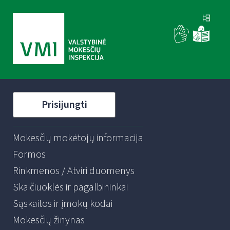
Prisijungti
Mokesčių mokėtojų informacija
Formos
Rinkmenos / Atviri duomenys
Skaičiuoklės ir pagalbininkai
Sąskaitos ir įmokų kodai
Mokesčių žinynas