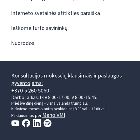
Interneto svetainės atitikties paraiška
Ieškome turto savininkų
Nuorodos
Konsultacijos mokesčių klausimais ir paslaugos
gyventojams:
+370 5 260 5060
Darbo laikas: I-IV 8.00-17.00, V 8.00-15.45.
Prieššventinę dieną - viena valanda trumpiau.
Kiekvieno mėnesio antrą penktadienį 8.00 val. - 12.00 val.
Mano VMI
Paklausimas per