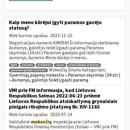
Kaip meno kūrėjui įgyti paramos gavėjo
statusą?
Web turinio sąrašas
2023-11-22
Registracijos numeris KM0943 Ši informacija skelbiama:
Asmenys, galintys teikti/gauti paramą Paramos
skyrimas (34 str.) Paramos gavėjais gali būti fiziniai
asmenys, kuriems Meno kūrėjo ir meno...
gpm
parama
prašymas
2 proc
meno kūrėjo statusas
Mokesčių žinyno kategorijos:
paramos gavėjo statusas
Gyventojų pajamų mokestis » Paramos skyrimas (34 str.)
» Asmenys, galintys teikti/gauti paramą
VMI prie FM informuoja, kad Lietuvos
Respublikos Seimas 2022-06-23 priėmė
Lietuvos Respublikos atsiskaitymų grynaisiais
pinigais ribojimo įstatymą Nr. XIV-1165
Web turinio sąrašas
2022-07-19
Valstybinė
mokesčių
inspekcija prie Lietuvos
Respublikos finansų ministerijos (toliau — VMI prie FM)