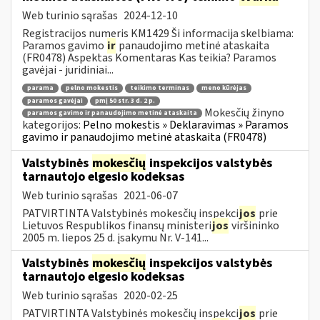
Web turinio sąrašas
2024-12-10
Registracijos numeris KM1429 Ši informacija skelbiama:
Paramos gavimo
ir
panaudojimo metinė ataskaita
(FR0478) Aspektas Komentaras Kas teikia? Paramos
gavėjai - juridiniai...
parama
pelno mokestis
teikimo terminas
meno kūrėjas
paramos gavėjai
pmį 50 str. 3 d. 2 p.
Mokesčių žinyno
paramos gavimo ir panaudojimo metinė ataskaita
kategorijos:
Pelno mokestis » Deklaravimas » Paramos
gavimo ir panaudojimo metinė ataskaita (FR0478)
Valstybinės
mokesčių
inspekcijos valstybės
tarnautojo elgesio kodeksas
Web turinio sąrašas
2021-06-07
PATVIRTINTA Valstybinės mokesčių inspekci
jos
prie
Lietuvos Respublikos finansų ministeri
jos
viršininko
2005 m. liepos 25 d. įsakymu Nr. V-141...
Valstybinės
mokesčių
inspekcijos valstybės
tarnautojo elgesio kodeksas
Web turinio sąrašas
2020-02-25
PATVIRTINTA Valstybinės mokesčių inspekci
jos
prie