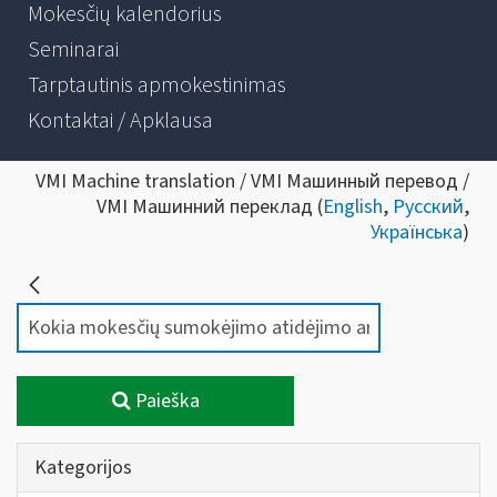
Mokesčių kalendorius
Seminarai
Tarptautinis apmokestinimas
Kontaktai / Apklausa
VMI Machine translation / VMI Машинный перевод /
VMI Машинний переклад (
English
,
Русский
,
Українська
)
Paieška
Kategorijos