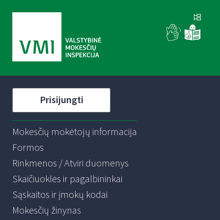
Prisijungti
Mokesčių mokėtojų informacija
Formos
Rinkmenos / Atviri duomenys
Skaičiuoklės ir pagalbininkai
Sąskaitos ir įmokų kodai
Mokesčių žinynas