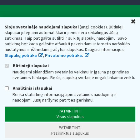
Valstybinė mokesčių inspekcija prie Lietuvos
U
Respublikos finansų ministerijos
Šioje svetainėje naudojami slapukai
(angl. cookies). Būtinieji
slapukai įdiegiami automatiškai ir jiems nėra reikalingas Jūsų
Biudžetinė įstaiga. Juridinio asmens kodas — 188659752,
sutikimas. Taip pat galite sutikti ir su kitų slapukų naudojimu. Savo
adresas: Vasario 16-osios g. 14, 01107 Vilnius, Lietuva, el.paštas:
sutikimą bet kada galėsite atšaukti pakeisdami interneto naršyklės
vmi@vmi.lt
, E. pristatymo dėžutės adresas 188659752
nustatymus ir ištrindami įrašytus slapukus. Daugiau informacijos
Duomenys apie Valstybinę mokesčių inspekciją prie Lietuvos
Slapukų politika
;
Privatumo politika.
Respublikos finansų ministerijos kaupiami ir saugomi Juridinių
asmenų registre
Būtinieji slapukai
Naudojami sklandžiam svetainės veikimui ir įgalina pagrindines
svetainės funkcijas. Be šių slapukų svetainė negali tinkamai veikti.
Analitiniai slapukai
Renka statistinę informaciją apie svetainės naudojimą ir
naudojami Jūsų naršymo patirties gerinimui.
PATVIRTINTI
Visus slapukus
PATVIRTINTI
Pasirinktus slapukus