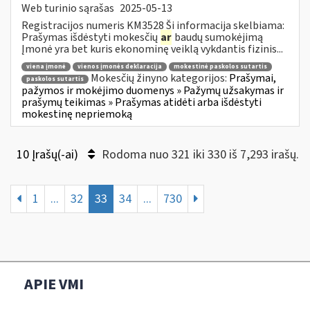
Web turinio sąrašas
2025-05-13
Registracijos numeris KM3528 Ši informacija skelbiama:
Prašymas išdėstyti mokesčių
ar
baudų sumokėjimą
Įmonė yra bet kuris ekonominę veiklą vykdantis fizinis...
viena įmonė
vienos įmonės deklaracija
mokestinė paskolos sutartis
Mokesčių žinyno kategorijos:
Prašymai,
paskolos sutartis
pažymos ir mokėjimo duomenys » Pažymų užsakymas ir
prašymų teikimas » Prašymas atidėti arba išdėstyti
mokestinę nepriemoką
10 Įrašų(-ai)
Rodoma nuo 321 iki 330 iš 7,293 irašų.
1
...
32
33
34
...
730
APIE VMI