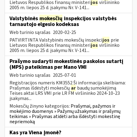
Lietuvos Respublikos finansų ministeri
jos
viršininko
2005 m. liepos 25 d. įsakymu Nr. V-141...
Valstybinės
mokesčių
inspekcijos valstybės
tarnautojo elgesio kodeksas
Web turinio sąrašas
2020-02-25
PATVIRTINTA Valstybinės mokesčių inspekci
jos
prie
Lietuvos Respublikos finansų ministeri
jos
viršininko
2005 m. liepos 25 d. įsakymu Nr. V-141...
Prašymo sudaryti mokestinės paskolos sutartį
(MPS) pateikimas per Mano VMI
Web turinio sąrašas
2025-07-01
Registracijos numeris KM3552 Ši informacija skelbiama:
Prašymas išdėstyti mokesčių
ar
baudų sumokėjimą
Teises aktai LRS VMI prie LR FM viršininko 2024-10-23
įsakymas...
Mokesčių žinyno kategorijos:
Prašymai, pažymos ir
mokėjimo duomenys » Pažymų užsakymas ir prašymų
teikimas » Prašymas atidėti arba išdėstyti mokestinę
nepriemoką
Kas yra Viena Įmonė?