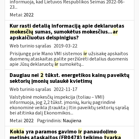
informuoja, kad Lietuvos Respublikos Seimas 2022-06-
23...
Metai:
2022
Kur rasti detalią informaciją apie deklaruotas
mokesčių
sumas, sumokėtus mokesčius...
ar
apskaičiuotus delspinigius?
Web turinio sąrašas
2019-03-22
Prisijungę prie Mano VMI sistemos
ir
užsisakę apskaitos
duomenų ataskaitas galite peržiūrėti detalius duomenis
apie Jūsų deklaruotų
ir
sumokėtų...
Daugiau nei
2
tūkst. energetikos kainų paveiktų
sektorių įmonių sulaukė kvietimų
Web turinio sąrašas
2022-11-17
Valstybinė mokesčių inspekcija (toliau – VMI)
informuoja, jog 2,2 tūkst. įmonių, kurių pagrindinė
ekonominė veikla įtraukta į Itin paveiktų sektorių sąrašą
bei atitinka dalį Ekonomikos...
Metai:
2022
Pagrindinis:
Naujiena
Kokia
yra paramos gavimo
ir
panaudojimo
metinės ataskaitos (FR0478) teikimo
tvarka